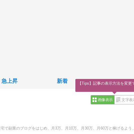
急上昇
新着
【Tips】記事の表示方法を変更
画像表示
文字表
子供が小さくて外に働きに出れない。そんな2児のママが在宅で副業のブログをはじめ、月3万、月10万、