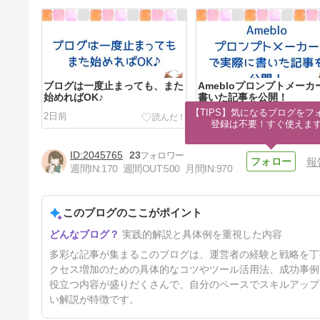
ブログは一度止まっても、また
Amebloプロンプトメーカ
始めればOK♪
書いた記事を公開！
【TIPS】気になるブログをフォ
2日前
6日前
登録は不要！すぐ使えま
2045765
23
報
週間IN:
170
週間OUT:
500
月間IN:
970
このブログのここがポイント
アメブロの記事作成を爆速化さ
実践的解説と具体例を重視した内容
せるAIツール！
7日前
多彩な記事が集まるこのブログは、運営者の経験と戦略を丁
クセス増加のための具体的なコツやツール活用法、成功事例
役立つ内容が盛りだくさんで、自分のペースでスキルアップ
い解説が特徴です。