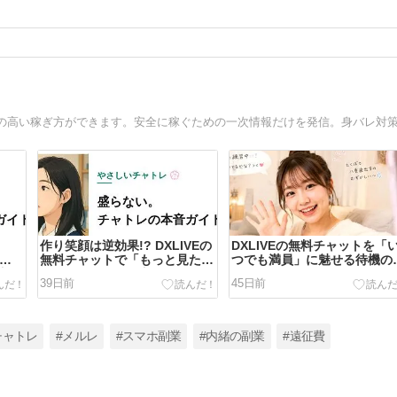
作り笑顔は逆効果!? DXLIVEの
DXLIVEの無料チャットを「
ョッ
無料チャットで「もっと見た
つでも満員」に魅せる待機の
方
い」を作れる見せ方
ツ
39日前
45日前
チャトレ
#メルレ
#スマホ副業
#内緒の副業
#遠征費