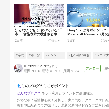
知らないうちに“食べている”日
Bing Starは何ポイント？
本──食品表示の曖昧さと奪わ
Microsoft Rewards 7月
れる選択権
得ポイント｜実測データを
2日前
3日前
#節約
#ポイ活
#アンケート
#お小遣い稼ぎ
#シニア
2093412
9
報
週間IN:
120
週間OUT:
160
月間IN:
384
2026/7/27週Microsoft
Rewards「bingで探す」攻略
メモ｜実際にクリアした検索ワ
このブログのここがポイント
10日前
ード一覧【ポイ活日記41】
ネット利用とポイントの裏側解説
多彩なポイ活情報を鋭く分析し、実用的なテクニックや仕組
裏側や仕組みまで深掘りし、最新の動向やお得な方法を的確