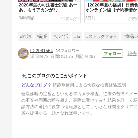
2026年度の司法書士試験 あー
【2026年夏の福袋】日清
あ、もうアカンがな…
オンライン編【予約事情か
身紹介】
34時間前
6日前
#節約
#副業
#ポイ活
#fp
#ストックフォト
#商品
2081564
14
報告
週間IN:
72
週間OUT:
75
月間IN:
297
苦しくないってホント？鎮静剤
使用の胃カメラ体験談まとめ！
このブログのここがポイント
27日前
鎮静剤使用による快適な検査経験説明
健康診断の定番ともいえる胃カメラ検査。従来の苦痛イメー
の不安や周囲の噂を超え、実際に受けてみた結果を詳しく紹
診方法の選択に役立つ情報源として、小さな疑問をクリアに
感を提供する一助となれば幸いです。