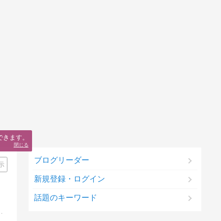
できます。
閉じる
ブログリーダー
示
新規登録・ログイン
話題のキーワード
月30万、月60万と稼げるようになった記録を公開しています♪稼げるためのヒントが沢山詰まっています♪