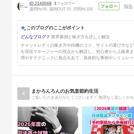
2140568
1
報告
チャトレの常識を覆す!?
週間IN:
95
週間OUT:
70
月間IN:
335
DXLIVEの待機が最少と言える
理由
47日前
このブログのここがポイント
業界裏側と稼ぎ方を詳しく解説
チャットレディの稼ぎ方や待機のコツ、サイトの選び方など
を現役マネージャーの視点から解説し、初心者から上級者ま
増やすテクニックに焦点をあて、具体的な事例やシミュレー
まかろんろんのお気楽節約生活
4