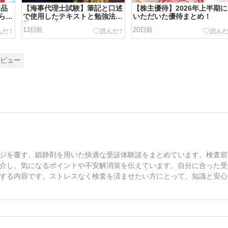
食品
【海事代理士試験】筆記と口述
【株主優待】2026年上半期に
ら中
で使用したテキストと勉強法、
いただいた優待まとめ！
難しいと感じたポイントなどい
13日前
20日前
ろいろ紹介！
レビュー
ジを覆す、鎮静剤を用いた快適な受診体験談をまとめています。検査前
介し、気になるポイントや不安解消策を伝えています。自分に合った受
する内容です。ストレスなく検査を済ませたい方にとって、知識と安心