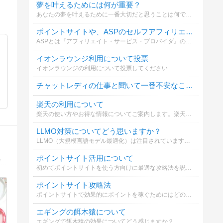
夢を叶えるためには何が重要？
あなたの夢を叶えるために一番大切だと思うことは何ですか？
ポイントサイトや、ASPのセルフアフィリエイトは利用していますか？
ASPとは『アフィリエイト・サービス・プロバイダ』のことです。バリューコマース、A8.net、リンクシェア、アクセストレード等。
イオンラウンジ利用について投票
イオンラウンジの利用について投票してください
チャットレディの仕事と聞いて一番不安なことは？
楽天の利用について
楽天の使い方やお得な情報についてご案内します。楽天市場や楽天カードを効果的に活用するポイントを知ることが大切です。
LLMO対策についてどう思いますか？
LLMO（大規模言語モデル最適化）は注目されていますが、SEOとの違いや対策についてどう考えますか？詳しく解説しています。
ポイントサイト活用について
ご覧いただきありがとうございます！ 無理なく楽しくがモットーの節約生活を模索している 一般庶民・まかろんろんです。 日々のわずかなお得情報をメモ代わりにつづっていこうと思います。
初めてポイントサイトを使う方向けに最適な攻略法を説明します。簡単に始められるので是非参考にしてください。
ポイントサイト攻略法
ポイントサイトで効果的にポイントを稼ぐためにはどのような方法が必要か選んでください
エギングの餌木猿について
エギングで餌木猿の効果についてどう感じますか？