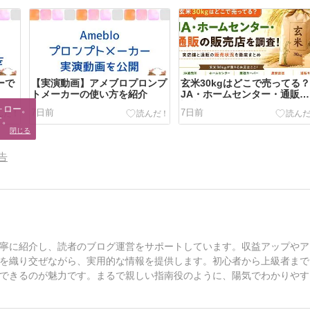
ーで
【実演動画】アメブロプロンプ
玄米30kgはどこで売ってる
トメーカーの使い方を紹介
JA・ホームセンター・通販を
調査！
ロー。

7日前
7日前
す。
閉じる
告
寧に紹介し、読者のブログ運営をサポートしています。収益アップやア
を織り交ぜながら、実用的な情報を提供します。初心者から上級者まで
できるのが魅力です。まるで親しい指南役のように、陽気でわかりやす