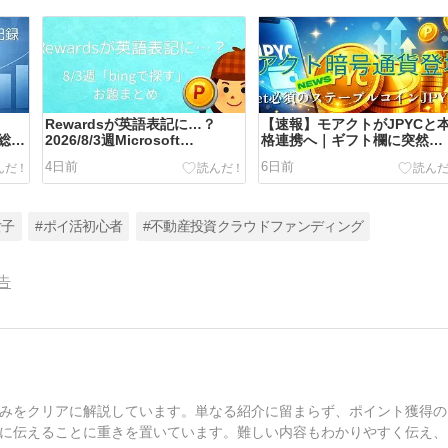
Rewardsが英語表記に…？
【速報】モアクトがJPYCと
の総獲
2026/8/3週Microsoft
格連携へ｜ギフト欄に突然
公開
Rewards「bingで探す」お題
「JPYC 500/1000/3000」が
4日前
6日前
まとめ｜ポイ活日記42
場
女子
#ポイ活初心者
#不動産投資クラウドファンディング
告
みをクリアに解説しています。単なる紹介に留まらず、ポイント獲得の
に伝えることに重きを置いています。難しい内容もわかりやすく伝え、