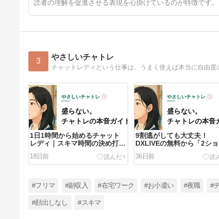
読者の理解を促進させる表現を心掛けているのが特徴です。
やさしいチャトレ
3
1日1時間から始めるチャット
9割逃がしても大丈夫！
レディ｜スキマ時間の決め打ち
DXLIVEの無料から「2シ
両立術
ト」へ繋げる焦らしと誘い
18日前
36日前
#フリマ
#副収入
#在宅ワーク
#お小遣い
#夜職
#
#顔出しなし
#スキマ