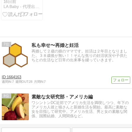
承認薬だから
16日前
LA Baby - 代理出産 卵子提供エージェンシー
安心？海外の
お薬を使う時
に知っておき
たい大切なこ
と～
7
私も幸せ〜再婚と妊活
再婚して２歳の娘のママです。妊活は２年目となりまし
た。３８歳後が無い！！そんな焦りの妊活状況や子供た
ちとの生活など日常の出来事を綴っていきます。
1664163
週間IN:
7
週間OUT:
28
月間IN:
7
8
素敵な女研究部・アメリカ編
ワシントンDC近郊でアメリカ生活を満喫しつつ、年下の
アメリカ人彼と猫さんと新婚生活を開始。最高に素敵な
女を目指して研究中。アメリカ生活、男と女の素敵な関
係、国際結婚、人間関係など。