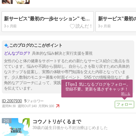
新サービス”最初の一歩セッション” モニター募集のお知らせ
3ヶ月前
3ヶ月前
このブログのここがポイント
具体的な悩み解決と実行支援を重視
女性の心と体の健康をサポートするための新たなサービス紹介に焦点を当
てています。悩みや不調から脱却し、自分らしさを取り戻すための具体的
なステップを提案し、実際の体験や専門知識を交えた内容となっていま
す。少人数制のモニター募集や対面イベント、SNSでの情報発信など、多
角的なアプローチによって、実践的かつ身近に感じられるサービスの魅力
【Tips】気になるブログをフォロー。

を伝えています。
登録不要。更新を逃さずキャッチ！
閉じる
2007930
5
週間IN:
30
週間OUT:
140
月間IN:
100
2
コウノトリがくるまで
39歳の誕生日後から不妊治療はじめました