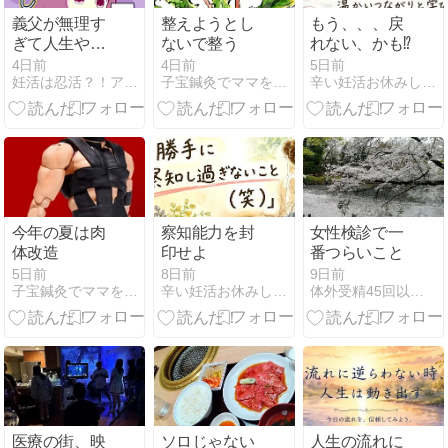
義父が無理す
整えようとし
もう、、、戻
ぎて人生やり
ないで整う
れない、かも⁉️
直し-90【読者
4日前
4日前
5日前
妊活は忍活？！アラフォー不妊治療体験記−その後−
子宝鍼灸でママを元気に！東浦和たんぽぽ鍼灸院
辛い妊活お休みしても自然妊娠の身体と心をつくる漢方薬膳
さん妊活／妊
娠体験談73】
今年の夏は肉
察知能力を封
女性検診で一
体改造
印せよ
番つらいこと
5日前
8日前
9日前
子宝鍼灸でママを元気に！東浦和たんぽぽ鍼灸院
辛い妊活お休みしても自然妊娠の身体と心をつくる漢方薬膳
体外受精45回以上アラフィフ。妊娠できないまま卒業か？
医療の街、映
ソロじゃない
人生の流れに