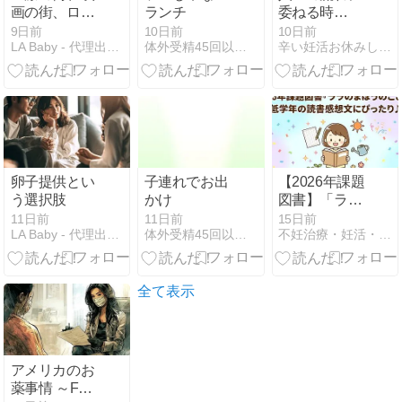
画の街、ロサ
ランチ
委ねる時
ンゼルス
は、、、
9日前
10日前
10日前
LA Baby - 代理出産 卵子提供エージェンシー
体外受精45回以上アラフィフ。妊娠できないまま卒業か？
辛い妊活お休みしても自然妊娠の身体と心をつくる漢方薬膳
卵子提供とい
子連れでお出
【2026年課題
う選択肢
かけ
図書】「ララ
のまほうのこ
11日前
11日前
15日前
LA Baby - 代理出産 卵子提供エージェンシー
体外受精45回以上アラフィフ。妊娠できないまま卒業か？
不妊治療・妊活・育児・療育ブログ〜大阪在住高齢夫婦の体験記〜
とば」は女の
子にぴったり‼️
低学年の読書
感想文おすす
全て表示
め本も紹介
アメリカのお
薬事情 ～FDA