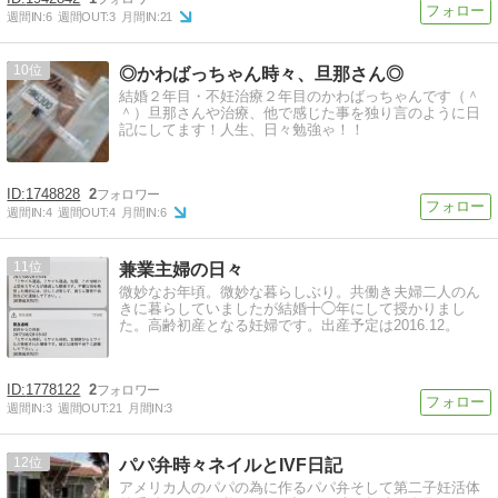
週間IN:
6
週間OUT:
3
月間IN:
21
10
◎かわばっちゃん時々、旦那さん◎
結婚２年目・不妊治療２年目のかわばっちゃんです（＾
＾）旦那さんや治療、他で感じた事を独り言のように日
記にしてます！人生、日々勉強ゃ！！
1748828
2
週間IN:
4
週間OUT:
4
月間IN:
6
11
兼業主婦の日々
微妙なお年頃。微妙な暮らしぶり。共働き夫婦二人のん
きに暮らしていましたが結婚十◯年にして授かりまし
た。高齢初産となる妊婦です。出産予定は2016.12。
1778122
2
週間IN:
3
週間OUT:
21
月間IN:
3
12
パパ弁時々ネイルとIVF日記
アメリカ人のパパの為に作るパパ弁そして第二子妊活体