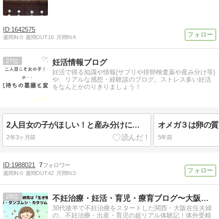
1642575
週間IN:
0
週間OUT:
16
月間IN:
4
27
妊活情報ブログ
妊活で得る知識や情報(サプリや排卵検査薬や産み分け等)
や、リアルな感想・経験談のブログ。ストレス多い妊活
をなんとかのりきりましょう！
2人目女の子がほしい！と産み分けに悩み男の子だった経験談
2年3ヶ月前
5年前
1988021
7
週間IN:
0
週間OUT:
42
月間IN:
3
28
不妊治療・妊活・育児・療育ブログ〜大阪在住高齢夫婦の体験記〜
30代後半で不妊治療をスタートした関西・大阪在住夫婦
の、不妊治療・出産・育児の超リアル体験記！体外受精