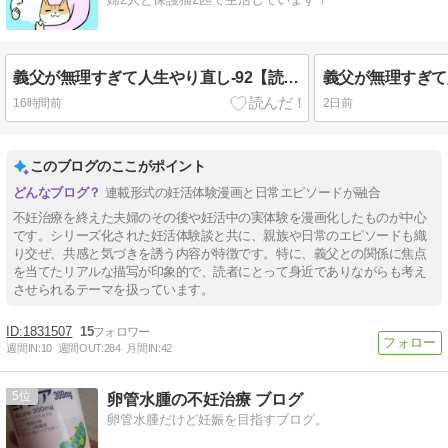
義父が無理すぎて人生やり直し-92【読者さん妊活／妊娠体験談73】
16時間前
2日前
このブログのここがポイント
連載形式の妊活体験漫画と日常エピソードが融合
不妊治療を終えた夫婦のその後や妊活中の実体験を漫画化したものが中心
です。シリーズ化された妊活体験談と共に、親族や日常のエピソードも織
り交ぜ、共感と気づきを誘う内容が特徴です。特に、義父との関係に焦点
を当てたリアルな描写が印象的で、読者にとって身近でありながらも考え
させられるテーマを扱っています。
1831507
15
週間IN:
10
週間OUT:
284
月間IN:
42
5
卵管水腫の不妊治療 ブログ
卵管水腫だけど妊娠を目指すブログ。