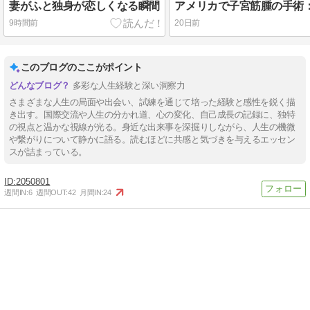
妻がふと独身が恋しくなる瞬間
9時間前
20日前
このブログのここがポイント
多彩な人生経験と深い洞察力
さまざまな人生の局面や出会い、試練を通じて培った経験と感性を鋭く描
き出す。国際交流や人生の分かれ道、心の変化、自己成長の記録に、独特
の視点と温かな視線が光る。身近な出来事を深掘りしながら、人生の機微
や繋がりについて静かに語る。読むほどに共感と気づきを与えるエッセン
スが詰まっている。
2050801
週間IN:
6
週間OUT:
42
月間IN:
24