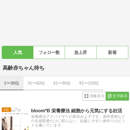
人気
フォロー数
急上昇
新着
高齢赤ちゃん待ち
1〜30位
31〜60位
61〜90位
91〜120位
画像表示
文字表示
1
bloom*B 栄養療法 細胞から元気にする妊活
栄養療法アドバイザーの星谷みよ子です。体外受精など
の生殖医療だけに頼らない、妊娠しやすい体作りのヒン
トを書いています。