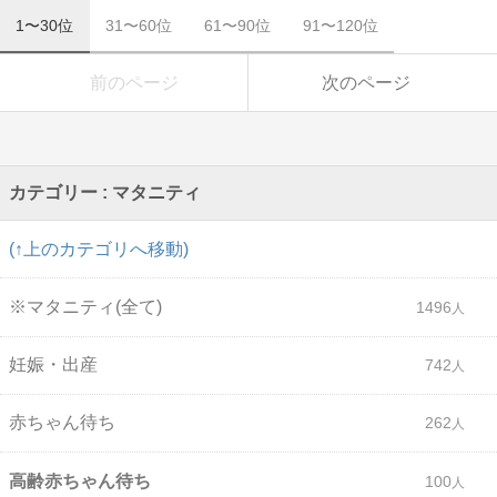
1〜30位
31〜60位
61〜90位
91〜120位
前のページ
次のページ
カテゴリー : マタニティ
(↑上のカテゴリへ移動)
※マタニティ(全て)
1496
妊娠・出産
742
赤ちゃん待ち
262
高齢赤ちゃん待ち
100