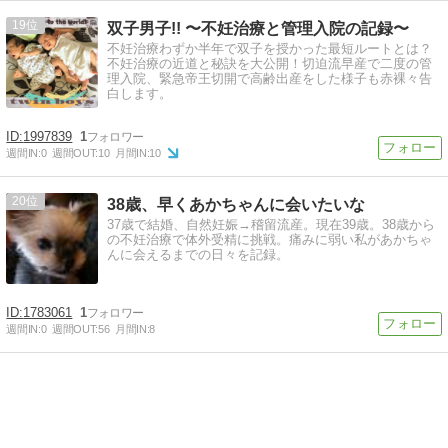
19
双子男子!! 〜不妊治療と管理入院の記録〜
不妊治療わずか半年で双子を授かった最短ルートとは？
不妊治療の近道と秘訣を大公開！切迫流早産で二度の管
理入院、緊急帝王切開で高齢出産をした様子も赤裸々告
白します。
1997839
1
週間IN:
0
週間OUT:
10
月間IN:
10
20
38歳、早くあかちゃんに会いたいな
37歳で結婚、自然妊娠→稽留流産。現在39歳。38歳から
の不妊治療で体外受精に挑戦。痛みに弱い私があかちゃ
んに会えるまでの日々を記録。
1783061
1
週間IN:
0
週間OUT:
56
月間IN:
8