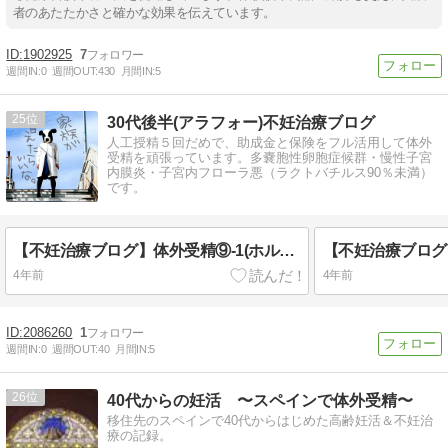
者のあたたかさと確かな効果を伝えています。
1902925
7
週間IN:
0
週間OUT:
430
月間IN:
5
25
30代後半(アラフォー)不妊治療ブログ
人工授精５回だめで、助成金と保険をフル活用して体外
受精を頑張っています。多嚢胞性卵胞症候群・慢性子宮
内膜炎・子宮内フローラ悪（ラクトバチルス90％未満）
です。
【不妊治療ブログ】体外受精⑨‐1(ホルモン補充周期・移植⑧回目) 陽性でした。
4年前
4年前
2086260
1
週間IN:
0
週間OUT:
40
月間IN:
5
26
40代からの妊活 〜スペインで体外受精〜
移住先のスペインで40代からはじめた高齢妊活＆不妊治
療の記録。