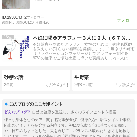
1930148
2
週間IN:
0
週間OUT:
20
月間IN:
20
16
不妊に喝＠アラフォー３人に２人（６７％）を妊娠出産に導いた人
不妊治療をやめたアラフォー女性のために、病院も医師
も教えない(知らない)情報を発信します。１度きりの施術
（リラクゼーションマッサージ）でアラフォー女性を
67%の確率でご懐妊出産に導いた実績あり（内２人は不
妊治療の断念後に妊娠出産）
砂糖の話
生野菜
2年前
2年8ヶ月前
このブログのここがポイント
自然と健康を重視し、多くのライフヒントを提案
様々な身体と心のケアに関する記事が並び、健康的な生活スタイルや未然
防止のアイデアを紹介する内容です。神仏や伝統文化に基づく心の癒し
や、日常のちょっとした工夫を通じて、バランスの取れた生き方を応援し
ています。ナチュラルな暮らしや自己理解を促すアドバイスも豊富に掲載