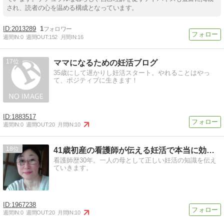
され、読者の心を温める構成となっています。
2013289
1
週間IN:
0
週間OUT:
152
月間IN:
16
17
ママになるための妊活ブログ
35歳にして遅かりし妊活スタート。やれることはやっ
て、ポジティブに生きます！
1883517
週間IN:
0
週間OUT:
20
月間IN:
10
18
41歳初産の看護師が伝える妊活で本当に効果のあった事
看護師歴30年。一人の母として正しい妊活の知識を伝え
ていきます。
1967238
週間IN:
0
週間OUT:
20
月間IN:
10