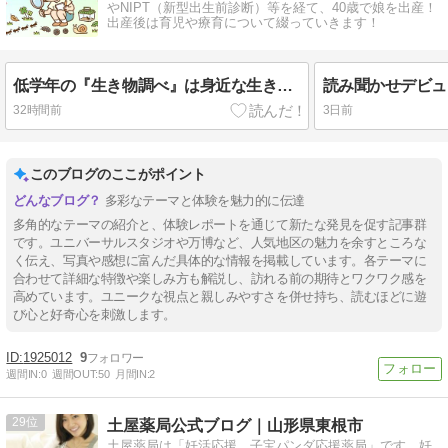
やNIPT（新型出生前診断）等を経て、40歳で娘を出産！
出産後は育児や療育について綴っていきます！
低学年の『生き物調べ』は身近な生き物で決まり‼️自由研究の他のテーマも紹介☆
32時間前
3日前
このブログのここがポイント
多彩なテーマと体験を魅力的に伝達
多角的なテーマの紹介と、体験レポートを通じて新たな発見を促す記事群
です。ユニバーサルスタジオや万博など、人気地区の魅力を余すところな
く伝え、写真や感想に富んだ具体的な情報を掲載しています。各テーマに
合わせて詳細な特徴や楽しみ方も解説し、訪れる前の期待とワクワク感を
高めています。ユニークな視点と親しみやすさを併せ持ち、読むほどに遊
び心と好奇心を刺激します。
1925012
9
週間IN:
0
週間OUT:
50
月間IN:
2
29
土屋薬局公式ブログ｜山形県東根市
土屋薬局は「妊活応援、子宝パンダ応援薬局」です。妊