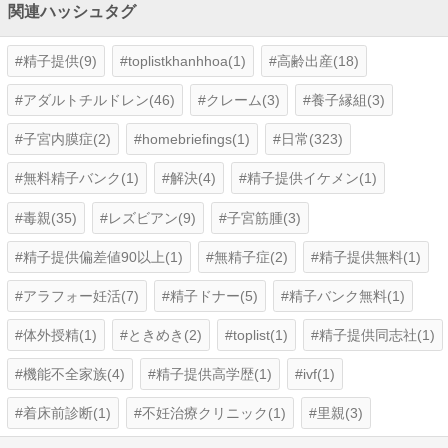
関連ハッシュタグ
精子提供(9)
toplistkhanhhoa(1)
高齢出産(18)
アダルトチルドレン(46)
クレーム(3)
養子縁組(3)
子宮内膜症(2)
homebriefings(1)
日常(323)
無料精子バンク(1)
解決(4)
精子提供イケメン(1)
毒親(35)
レズビアン(9)
子宮筋腫(3)
精子提供偏差値90以上(1)
無精子症(2)
精子提供無料(1)
アラフォー妊活(7)
精子ドナー(5)
精子バンク無料(1)
体外授精(1)
ときめき(2)
toplist(1)
精子提供同志社(1)
機能不全家族(4)
精子提供高学歴(1)
ivf(1)
着床前診断(1)
不妊治療クリニック(1)
里親(3)