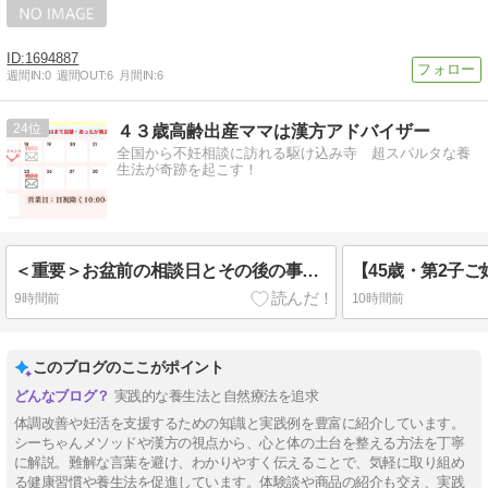
1694887
週間IN:
0
週間OUT:
6
月間IN:
6
24
４３歳高齢出産ママは漢方アドバイザー
全国から不妊相談に訪れる駆け込み寺 超スパルタな養
生法が奇跡を起こす！
＜重要＞お盆前の相談日とその後の事について
9時間前
10時間前
このブログのここがポイント
実践的な養生法と自然療法を追求
体調改善や妊活を支援するための知識と実践例を豊富に紹介しています。
シーちゃんメソッドや漢方の視点から、心と体の土台を整える方法を丁寧
に解説。難解な言葉を避け、わかりやすく伝えることで、気軽に取り組め
る健康習慣や養生法を促進しています。体験談や商品の紹介も交え、実践