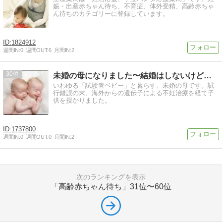
娠・出産赤ちゃん待ち、不育症、体外受精、高齢赤ちゃ
ん待ちのカテゴリーに登録しています。
1824912
週間IN:
0
週間OUT:
6
月間IN:
2
30
未婚の母になりました〜結婚はしないけど、こどもが欲しい！！
いわゆる「試験管ベビー」と暮らす、未婚の母です。試
行錯誤の末、海外からの遺伝子による不妊治療を経て子
供を授かりました。
1737800
週間IN:
0
週間OUT:
0
月間IN:
2
次のランキングを表示
「高齢赤ちゃん待ち」
31位〜60位