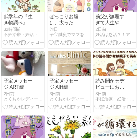
低学年の『生
ぽっこりお腹
義父が無理す
き物調べ』は
は、太っただ
ぎて人生やり
身近な生き物
けのことでは
直し-91【読者
32時間前
昨日
2日前
不妊治療・妊活・育児・療育ブログ〜大阪在住高齢夫婦の体験記〜
子宝鍼灸でママを元気に！東浦和たんぽぽ鍼灸院
妊活は忍活？！アラフォー不妊治療体験記−その後−
で決まり‼️自由
ない
さん妊活／妊
研究の他のテ
娠体験談73】
ーマも紹介☆
子宝メッセー
子宝メッセー
読み聞かせデ
ジ ART編
ジ AIH編
ビューにおす
すめ！絵本
2日前
3日前
3日前
とくおかレディースクリニック 徒然なるままに〜
とくおかレディースクリニック 徒然なるままに〜
不妊治療・妊活・育児・療育ブログ〜大阪在住高齢夫婦の体験記〜
「パンどろぼ
う」は絵だけ
で笑える