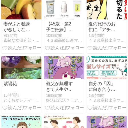
妻がふと独身
【45歳・第2
夏の旅行のお
が恋しくなる
子ご妊娠】
供に「アチア
瞬間
「最後のチャ
チ滝汗セッ
9時間前
10時間前
13時間前
素敵な女研究部・アメリカ編
４３歳高齢出産ママは漢方アドバイザー
４３歳高齢出産ママは漢方アドバイザー
ンス」と始め
ト」を！
た養生で44歳
8ヶ月で妊娠
紫陽花
義父が無理す
自分の「因」
ぎて人生やり
に向き合う時
直し-92【読者
に大切な事
15時間前
16時間前
18時間前
とくおかレディースクリニック 徒然なるままに〜
妊活は忍活？！アラフォー不妊治療体験記−その後−
４３歳高齢出産ママは漢方アドバイザー
さん妊活／妊
娠体験談73】