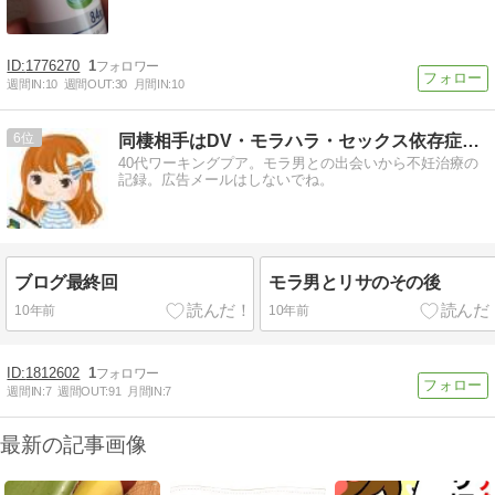
1776270
1
週間IN:
10
週間OUT:
30
月間IN:
10
6
同棲相手はDV・モラハラ・セックス依存症でした
40代ワーキングプア。モラ男との出会いから不妊治療の
記録。広告メールはしないでね。
ブログ最終回
モラ男とリサのその後
10年前
10年前
1812602
1
週間IN:
7
週間OUT:
91
月間IN:
7
最新の記事画像