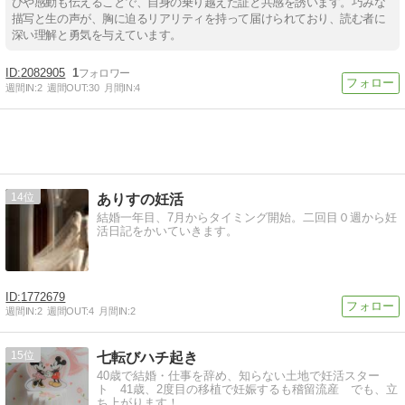
びや感動も伝えることで、自身の乗り越えた証と共感を誘います。巧みな
描写と生の声が、胸に迫るリアリティを持って届けられており、読む者に
深い理解と勇気を与えています。
2082905
1
週間IN:
2
週間OUT:
30
月間IN:
4
14
ありすの妊活
結婚一年目、7月からタイミング開始。二回目０週から妊
活日記をかいていきます。
1772679
週間IN:
2
週間OUT:
4
月間IN:
2
15
七転びハチ起き
40歳で結婚・仕事を辞め、知らない土地で妊活スター
ト 41歳、2度目の移植で妊娠するも稽留流産 でも、立
ち上がります！