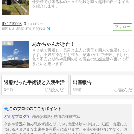
外受精で頑張る私の日々の記録と時々趣味の自己ネイル
を紹介します。
1719005
3
週間IN:
3
週間OUT:
9
月間IN:
3
13
あかちゃんがきた！
４２歳で再婚し、長男と主人と実母と四人で生活してい
ます。不妊治療なども試み、結婚7か月で妊娠しました。
色々不安と期待や疑問のある現在の妊娠生活を書いて行
きたいと思います。
過酷だった手術後と入院生活
出産報告
3年前
3年前
このブログのここがポイント
過酷な体験と感情の詳細描写
辛さや苦難を包み隠さず語るリアルな出産体験を中心に、妊娠・出産にま
つわるさまざまな出来事を赤裸々に綴ります。不幸や困難だけでなく、喜