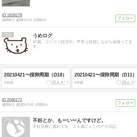
1828278
週間IN:
0
週間OUT:
0
月間IN:
8
22
うめログ
47歳。コツコツ妊活中。平常心目指しながら頑張ってま
す。
20210421〜採卵周期（D18）
20210421〜採卵周期（D11）
5年前
5年前
2046172
週間IN:
0
週間OUT:
42
月間IN:
6
23
不妊とか、もーいーんですけど。
不妊治療に疲れてる、３４歳にゃこのグチ日記。