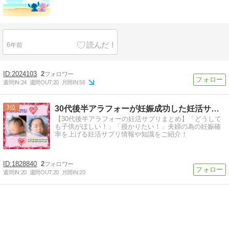
6年前
2024103
2
週間IN:
24
週間OUT:
20
月間IN:
56
3
30代後半アラフォーが妊娠成功した妊活サプリ＆知識まとめ
【30代後半アラフォーの妊活サプリまとめ】「どうして
も子供がほしい！」「授かりたい！」夫婦の為の妊娠確
率を上げる妊活サプリ情報や知識をご紹介！
1828840
2
週間IN:
20
週間OUT:
20
月間IN:
20