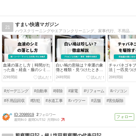
すまい快適マガジン
21
ハウスクリーニングやエアコンクリーニング、家事代行、不用品回収まで、暮らしにまつわる様々な「こまった」を解決すべく、すまいのホットライン編集部がひとつひとつ丁寧に調べてあなたの元へお届けします。
血液の落とし方｜時間がた
白い鳩の意味は？幸運の象
チャバネゴキ
った血・経血・服のシミを
徴と種類・見つけたときの
法｜一匹見つ
落とす方法
対応
と業者依頼の
22時間前
24時間前
28時間前
#ガーデニング
#自動車
#掃除
#家電
#リフォーム
#パソコン
#不用品回収
#防犯
#水道工事
#ハウツー
#店舗
#害虫駆除
2098919
2
週間IN:
0
週間OUT:
52
月間IN:
0
剪庭園日記・超 | 塩田剪庭園の代表日記