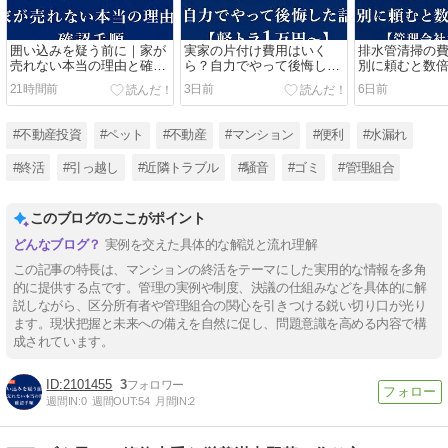
囲い込みを疑う前に｜家が
実家の片付け費用はいく
排水管清掃の
売れない本当の理由と確認
ら？自力でやって後悔した
別に頼むと数
手順
話【軽トラ1万円〜】
【管理会社が
21時間前
3日前
6日前
#不動産投資
#ペット
#不動産
#マンション
#便利
#水漏れ
#終活
#引っ越し
#近隣トラブル
#騒音
#ゴミ
#管理組合
このブログのここがポイント
実例を交えた具体的な解説と流れ理解
この記事の特長は、マンションの終活をテーマにした実用的な情報を多角
的に提供する点です。管理の実例や制度、決議の仕組みなどを具体的に解
説しながら、区分所有者や管理組合の関心を引きつける鋭い切り口が光り
ます。現状把握と未来への備えを自然に促し、問題意識を高める内容で構
成されています。
2101455
3
週間IN:
0
週間OUT:
54
月間IN:
2