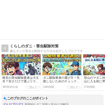
くらしのダニ・害虫駆除対策
4
嫌なダニや害虫を駆除する方法を紹介したブログです
格安の害虫駆除業者は大丈
ダニ駆除業者の選び方！失
登山のマダニ
夫？安さだけで選ぶリスク
敗しないためのチェックポ
山に入る前に
と対策
イント
と
3時間30分前
18時間前
27時間前
このブログのここがポイント
実用的なダニ対策と見分け方解説