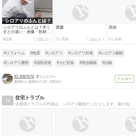
シロアリのふんとは？木く
愛媛
高知
ずとの違い・画像・乾材シ
ロアリの見分け方
8日前
7ヶ月前
7ヶ月前
#リフォーム
#地震
#シロアリ
#シロアリ対策
#シロアリ駆除
#シロアリ費用
#湿気対策
#カビ対策
#害虫駆除
#白蟻
2097570
2
週間IN:
0
週間OUT:
126
月間IN:
0
住宅トラブル
16
住環境トラブルの代表は、シロアリ駆除だったりします。家が知らない間に虫に蝕まれていたら・・・、気がついた時点で対策すれば大丈夫ですよ。ではどんな対策をするかと言えば、バリエーションは豊富です。