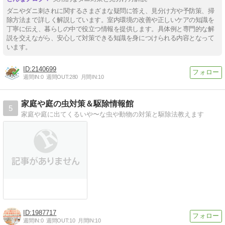
ダニやダニ刺されに関するさまざまな疑問に答え、見分け方や予防策、掃
除方法まで詳しく解説しています。室内環境の改善や正しいケアの知識を
丁寧に伝え、暮らしの中で役立つ情報を提供します。具体例と専門的な解
説を交えながら、安心して対策できる知識を身につけられる内容となって
います。
2140699
週間IN:
0
週間OUT:
280
月間IN:
10
家庭や庭の虫対策＆駆除情報館
5
家庭や庭に出てくるいや〜な虫や動物の対策と駆除法教えます
1987717
週間IN:
0
週間OUT:
10
月間IN:
10