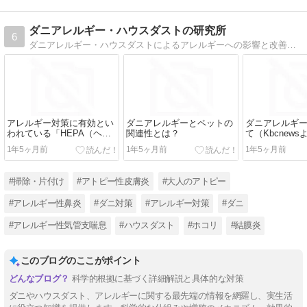
ダニアレルギー・ハウスダストの研究所
6
ダニアレルギー・ハウスダストによるアレルギーへの影響と改善方法の研究所
アレルギー対策に有効とい
ダニアレルギーとペットの
ダニアレルギ
われている「HEPA（ヘ
関連性とは？
て（Kbcnews
パ）フィルター」とは？
1年5ヶ月前
1年5ヶ月前
1年5ヶ月前
#掃除・片付け
#アトピー性皮膚炎
#大人のアトピー
#アレルギー性鼻炎
#ダニ対策
#アレルギー対策
#ダニ
#アレルギー性気管支喘息
#ハウスダスト
#ホコリ
#結膜炎
このブログのここがポイント
科学的根拠に基づく詳細解説と具体的な対策
ダニやハウスダスト、アレルギーに関する最先端の情報を網羅し、実生活