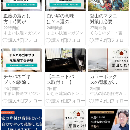
血液の落とし
白い鳩の意味
登山のマダニ
方｜時間がた
は？幸運の象
対策は必要？
った血・経
徴と種類・見
山に入る前に
22時間前
24時間前
27時間前
すまい快適マガジン
すまい快適マガジン
くらしのダニ・害虫駆除対策
血・服のシミ
つけたときの
準備したいこ
を落とす方法
対応
と
チャバネゴキ
【ユニットバ
カラーボック
ブリの駆除方
ス取付！！】
スの背板が外
法｜一匹見つ
れる原因【歪
28時間前
2日前
2日前
すまい快適マガジン
いむら建築のトントン日記
生活の悩み解消WEB
けた後の対策
みの直し方と
と業者依頼の
補強方法】
目安