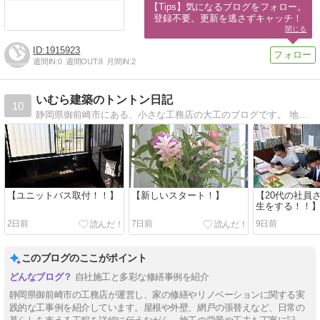
【Tips】気になるブログをフォロー。

登録不要。更新を逃さずキャッチ！
閉じる
1915923
週間IN:
0
週間OUT:
8
月間IN:
2
いむら建築のトントン日記
10
静岡県御前崎市にある、小さな工務店の大工のブログです。 地域のお客様に支えられ、今日もコツコツ 大切なお家を造っています！
【ユニットバス取付！！】
【新しいスタート！】
【20代の社員
生をする！！
2日前
7日前
9日前
このブログのここがポイント
自社施工と多彩な修繕事例を紹介
静岡県御前崎市の工務店が運営し、家の修繕やリノベーションに関する実
践的な工事例を紹介しています。屋根や外壁、網戸の張替えなど、日常の