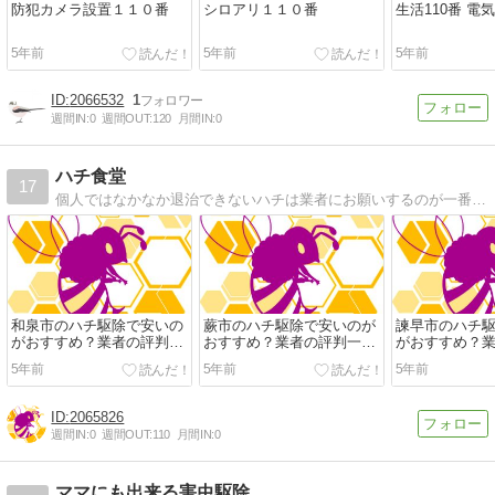
防犯カメラ設置１１０番
シロアリ１１０番
生活110番 電
5年前
5年前
5年前
2066532
1
週間IN:
0
週間OUT:
120
月間IN:
0
ハチ食堂
17
個人ではなかなか退治できないハチは業者にお願いするのが一番です。ここでは全国のハチの巣駆除業者をご紹介します！
和泉市のハチ駆除で安いの
蕨市のハチ駆除で安いのが
諫早市のハチ
がおすすめ？業者の評判一
おすすめ？業者の評判一覧
がおすすめ？
覧表
表
覧表
5年前
5年前
5年前
2065826
週間IN:
0
週間OUT:
110
月間IN:
0
ママにも出来る害虫駆除