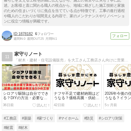
暮らしを支える工程を詳細に伝えながら、施工の背景や工夫も丁寧に記
述。お客様と直に関わる職人の視点から、地域に根ざした施工技術と家族
のための住まいづくりに焦点を当てている点が特徴です。工事の進行過程
や職人のこだわりが垣間見える内容で、家のメンテナンスやリノベーショ
ンに役立つ情報が満載です。
1878182
6
週間IN:
0
週間OUT:
25
月間IN:
1
家守りノート
11
「材木・建材・住宅設備販売」を大工さん工務店さん向けに営業しているサラリーマンです。「暮らしを守り、暮らしを豊かにする」建築商材に絞ってのご提案と「家と地球とお財布を守る」情報発信をしていきます。
シロアリ駆除は自分ででき
ナフサ不足で建材納期はど
2026年今後
る？DIYの方法・必要な道
うなる？価格高騰・供給遅
うなる？イラ
具・プロに任せるべきケー
延の最新動向を徹底解説
と集成材不足
36日前
42日前
5ヶ月前
スを材木屋が解説
説
#工務店
#新築
#家づくり
#マイホーム
#防災
#シロアリ対策
#耐震
#材木