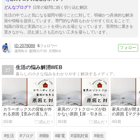
日常の疑問に鋭く切り込む解説
生活の中でふと気になる疑問や困りごとに対して、明確かつ具体的な解決
策や情報を提供しています。専門的な内容もわかりやすく伝えることで、
知識の深化と実践のヒントを得られる場となっています。実用性に重きを
置きながら、読む楽しさも忘れない工夫を凝らしています。
2078089
6
週間IN:
0
週間OUT:
30
月間IN:
0
生活の悩み解消WEB
27
暮らしの小さな悩みをわかりやすく解決するメディア。
カラーボックスの背板が外
家具のソフトクローズが効
家具の扉が閉ま
れる原因【歪みの直し方と
かない原因【扉・引き出し
の原因【マグ
補強方法】
の部品確認】
チの調整方法
2日前
3日前
4日前
#生活
#ブログ
#掃除
#家電
#湿気対策
#衛生