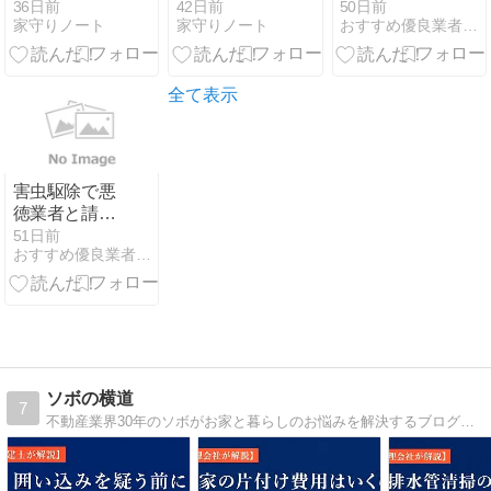
る？DIYの方
うなる？価格
判は？高い？
36日前
42日前
50日前
家守りノート
家守りノート
おすすめ優良業者の口コミ評判比較｜害獣・害虫駆除相談所
法・必要な道
高騰・供給遅
料金体系やサ
具・プロに任
延の最新動向
ービスを解説
せるべきケー
を徹底解説
スを材木屋が
全て表示
解説
害虫駆除で悪
徳業者と請求
トラブルに！
51日前
おすすめ優良業者の口コミ評判比較｜害獣・害虫駆除相談所
よくある手口
と選び方を解
説
ソボの横道
7
不動産業界30年のソボがお家と暮らしのお悩みを解決するブログです。マンション管理歴25年なのでマンションの近隣トラブルやマンションの終活についても解説しています。