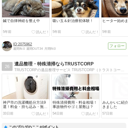
鍼で自律神経を整え中
吸い玉＆針治療初体験！
ヒーター始め
5年前
5年前
5年前
2075962
週間IN:
0
週間OUT:
34
月間IN:
0
遺品整理・特殊清掃ならTRUSTCORP
26
TRUSTCORPの遺品整理サービス TRUSTCORP（トラストコープ）では、遺品整理・生前整理を行っています。故人への供養を行い、丁寧に作業させていただきます。残すべきものと不用なものを分別するだ
神戸市の洗濯機処分方法9
特殊清掃費用・料金相場！
みんかいに紹
選！料金・持ち込み・無料
事故物件やゴミ屋敷は？
きました
回収
33日前
54日前
57日前
このブログのここがポイント