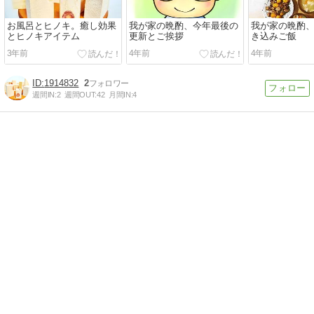
お風呂とヒノキ。癒し効果
我が家の晩酌、今年最後の
我が家の晩酌
とヒノキアイテム
更新とご挨拶
き込みご飯
3年前
4年前
4年前
1914832
2
週間IN:
2
週間OUT:
42
月間IN:
4