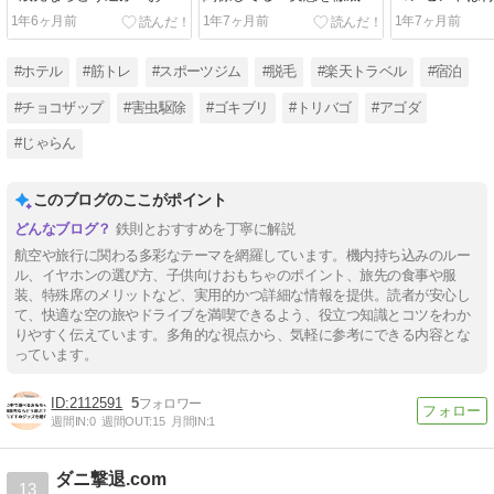
すめグッズを紹介
説！や噂の真相
周辺も徹底解
1年6ヶ月前
1年7ヶ月前
1年7ヶ月前
#ホテル
#筋トレ
#スポーツジム
#脱毛
#楽天トラベル
#宿泊
#チョコザップ
#害虫駆除
#ゴキブリ
#トリバゴ
#アゴダ
#じゃらん
このブログのここがポイント
鉄則とおすすめを丁寧に解説
航空や旅行に関わる多彩なテーマを網羅しています。機内持ち込みのルー
ル、イヤホンの選び方、子供向けおもちゃのポイント、旅先の食事や服
装、特殊席のメリットなど、実用的かつ詳細な情報を提供。読者が安心し
て、快適な空の旅やドライブを満喫できるよう、役立つ知識とコツをわか
りやすく伝えています。多角的な視点から、気軽に参考にできる内容とな
っています。
2112591
5
週間IN:
0
週間OUT:
15
月間IN:
1
ダニ撃退.com
13