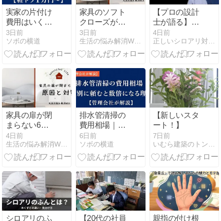
実家の片付け
家具のソフト
【プロの設計
費用はいく
クローズが効
士が語る】マ
ら？自力でや
かない原因
イホームと未
3日前
3日前
4日前
ソボの横道
生活の悩み解消WEB
正しいシロアリ対策を広める専門家ブログ
って後悔した
【扉・引き出
来の木造建築
話【軽トラ1
しの部品確
を守る「ホウ
万円〜】
認】
酸処理（ボロ
ンdeガード工
法）」の重要
性
家具の扉が閉
排水管清掃の
【新しいスタ
まらない6つ
費用相場｜個
ート！】
の原因【マグ
別に頼むと数
4日前
6日前
7日前
生活の悩み解消WEB
ソボの横道
いむら建築のトントン日記
ネットキャッ
倍になる理由
チの調整方
【管理会社が
法】
解説】
シロアリのふ
【20代の社員
親指の付け根