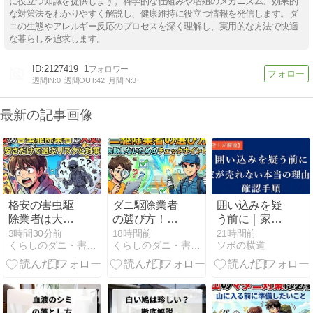
に役立つ知識を提供します。科学的な仕組みや増殖のメカニズム、効果的
な対策法をわかりやすく解説し、健康維持に役立つ情報を発信します。ダ
ニの生態やアレルギー反応のプロセスを深く理解し、実用的な方法で快適
な暮らしを追求します。
2127419
1
週間IN:
0
週間OUT:
42
月間IN:
3
最新の記事画像
格安の害虫駆
ダニ駆除業者
囲い込みを疑
除業者は大丈
の選び方！失
う前に｜家が
夫？安さだけ
敗しないため
売れない本当
3時間30分前
18時間前
21時間前
くらしのダニ・害虫駆除対策
くらしのダニ・害虫駆除対策
ソボの横道
で選ぶリスク
のチェックポ
の理由と確認
と対策
イント
手順