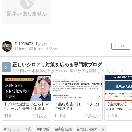
1938472
1
週間IN:
10
週間OUT:
0
月間IN:
10
正しいシロアリ対策を広める専門家ブログ
2
先進国での木材劣化率はゼロ％に近い数字を実現しています。（日本は34%）。日本においても当該職人の育成を急ぎつつ”いつまでも劣化しないマイホーム”が当たり前になる世の中を実現すべく活動する専門家ブログ
【プロの設計士が語る】マ
下品な広告 同じ日本人とし
【注意喚起】
イホームと未来の木造建築
て残念です。。。
は雨に強い」
を守る「ホウ酸処理（ボロ
4日前
4ヶ月前
4ヶ月前
ンdeガード工法）」の重要
性
#ベンチャー企業
#ホウ酸
#防腐防蟻
#ボロンdeガード