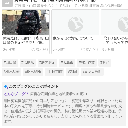
22
広島県・山口県を中心として活動している塩田剪庭園の代表日記。樹木内科・外科医（樹木の医者）として剪定、 樹木診断・治療、草・芝刈り作業等、小規模造園工事を承っています。
武装庭師、出動！ | 広島･山
嫌がらせの対応について
「知り合いか
口県の剪定や草刈り･施
してもらって
肥・消毒・芝張り･樹木診
事にした」な
6ヶ月前
6ヶ月前
8ヶ月前
断治療･小規模造園は塩田
う奴は嘘つき
剪庭園へ(・ω・)
#山口県
#広島県
#庭木剪定
#広島市
#剪定作業
#剪定
#樹木治療
#樹木診断
#廿日市市
#岩国
#周防大島町
このブログのここがポイント
広範な庭園作業と地域密着の対応力
塩田剪庭園は広島や山口エリアを中心に、剪定や草刈り、施肥といった庭
木の手入れを丁寧に行う園芸サービスです。顧客の声や作業風景を織り交
ぜ、信頼感を伝える記事群が特徴的。特に繁忙期の作業や現場の模様、予
約の案内などをしっかりと紹介し、安心して依頼できる雰囲気を作ってい
ます。