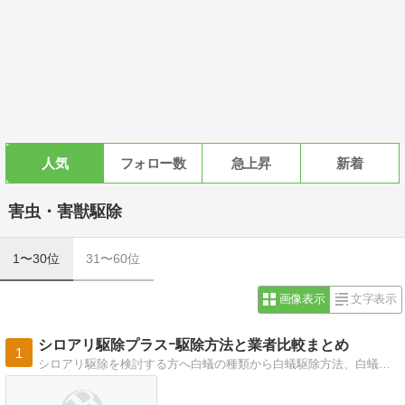
人気
フォロー数
急上昇
新着
害虫・害獣駆除
1〜30位
31〜60位
画像表示
文字表示
シロアリ駆除プラスｰ駆除方法と業者比較まとめ
1
シロアリ駆除を検討する方へ白蟻の種類から白蟻駆除方法、白蟻駆除の費用、シロアリ駆除業者のサービス比較などをまとめたお役立ちマガジンです