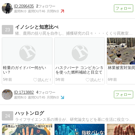
2096435
2
週間IN:
0
週間OUT:
46
月間IN:
0
イノシシと知恵比べ
23
猪、鹿用の括り罠を自作し、捕獲研究の日々・・・くくり罠教室開催中！
軽量のガイドバー何がい
ハスクバーナ コンビカン５
林業被害対策
い？
を使った燃料補給と目立て
5年前
5年前
6年前
1713882
4
週間IN:
0
週間OUT:
45
月間IN:
0
ハットンログ
24
ライフサイエンス系の博士が、研究論文などを基に生活に役立つ情報をわかりやすく紹介するブログ。子育て情報や身近な植物図鑑（野草）もあります。