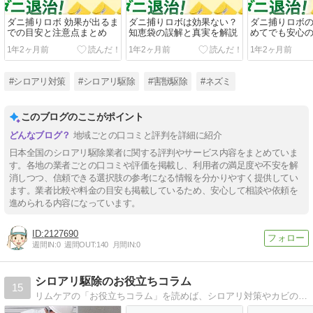
ダニ捕りロボ 効果が出るま
ダニ捕りロボは効果ない？
ダニ捕りロボ
での目安と注意点まとめ
知恵袋の誤解と真実を解説
めてでも安心
ポイント
1年2ヶ月前
1年2ヶ月前
1年2ヶ月前
#シロアリ対策
#シロアリ駆除
#害獣駆除
#ネズミ
このブログのここがポイント
地域ごとの口コミと評判を詳細に紹介
日本全国のシロアリ駆除業者に関する評判やサービス内容をまとめていま
す。各地の業者ごとの口コミや評価を掲載し、利用者の満足度や不安を解
消しつつ、信頼できる選択肢の参考になる情報を分かりやすく提供してい
ます。業者比較や料金の目安も掲載しているため、安心して相談や依頼を
進められる内容になっています。
2127690
週間IN:
0
週間OUT:
140
月間IN:
0
シロアリ駆除のお役立ちコラム
15
リムケアの「お役立ちコラム」を読めば、シロアリ対策やカビの発生を防ぐ湿気対策などに役立つ知識やノウハウを得ることができます。建物の寿命を伸ばすメンテナンス術などの記事を公開しています。