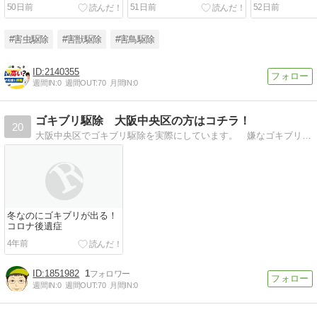
ービスを解説
と選び方を解説
金、サービス
50日前
51日前
52日前
#害虫駆除
#害獣駆除
#害鳥駆除
2140355
週間IN:
0
週間OUT:
70
月間IN:
0
ゴキブリ駆除 大阪中央区の方はコチラ！
20
大阪中央区でゴキブリ駆除を実際にしています。 嫌なゴキブリ駆除は専門業者にお任せ下さい！
冬なのにゴキブリが出る！
コロナ後遺症
4年前
1851982
1
週間IN:
0
週間OUT:
70
月間IN:
0