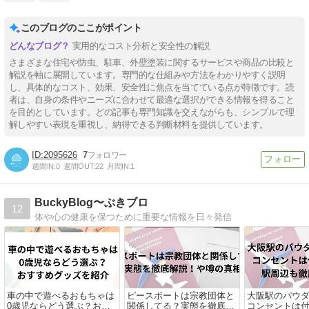
このブログのここがポイント
実用的なコスト分析と安全性の解説
さまざまな住宅や防虫、駐車、外壁塗装に関するサービスや商品の比較と
解説を軸に展開しています。専門的な仕組みや方法をわかりやすく説明
し、具体的なコスト、効果、安全性に焦点を当てている点が特徴です。読
者は、自身の条件やニーズに合わせて最適な選択ができる情報を得ること
を目的としています。どの記事も専門知識を交えながらも、シンプルで理
解しやすい表現を重視し、納得できる判断材料を提供しています。
2095626
7
週間IN:
0
週間OUT:
22
月間IN:
1
BuckyBlog〜ぶきブロ
12
体や心の健康を保つために重要な情報を日々発信
車の中で遊べるおもちゃは
ピースボートは宗教団体と
大阪駅のパウ
0歳児ならどう選ぶ？おす
関係してる？実態を徹底解
コンセントは