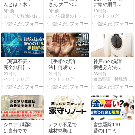
んとは？木く
さん 大工の先
に線や網目が
ずとの違い・
生をす
ある？「金星
8日前
9日前
19日前
シロアリ駆除のお役立ちコラム
いむら建築のトントン日記
ハットンログ
画像・乾材シ
る！！】
丘」で読み解
ロアリの見分
くあなたの魅
け方
力とモテ度
【写真不要・
【手相の流年
神戸市の洗濯
完全無料】自
法】何歳で何
機処分方法9
分でできる手
が起こる？自
選！料金・持
20日前
21日前
33日前
ハットンログ
ハットンログ
遺品整理・特殊清掃ならTRUSTCORP
相占いの方
分で人生の転
ち込み・無料
法！安全にセ
機を読み解く
回収
ルフ解析でき
年齢の測り方
るツールを作
ってみた
シロアリ駆除
ナフサ不足で
害虫駆除110
は自分ででき
建材納期はど
番の口コミ評