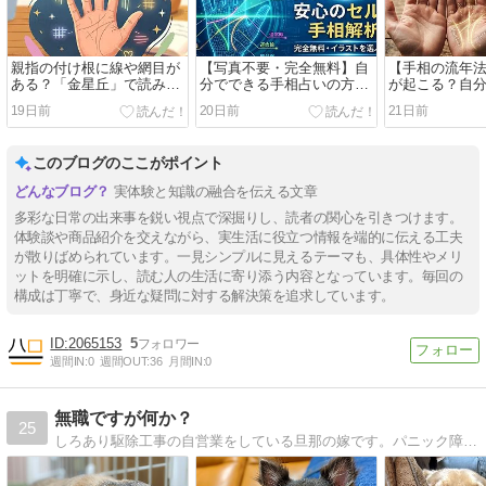
親指の付け根に線や網目が
【写真不要・完全無料】自
【手相の流年
ある？「金星丘」で読み解
分でできる手相占いの方
が起こる？自
くあなたの魅力とモテ度
法！安全にセルフ解析でき
機を読み解く
19日前
20日前
21日前
るツールを作ってみた
このブログのここがポイント
実体験と知識の融合を伝える文章
多彩な日常の出来事を鋭い視点で深掘りし、読者の関心を引きつけます。
体験談や商品紹介を交えながら、実生活に役立つ情報を端的に伝える工夫
が散りばめられています。一見シンプルに見えるテーマも、具体性やメリ
ットを明確に示し、読む人の生活に寄り添う内容となっています。毎回の
構成は丁寧で、身近な疑問に対する解決策を追求しています。
2065153
5
週間IN:
0
週間OUT:
36
月間IN:
0
無職ですが何か？
25
しろあり駆除工事の自営業をしている旦那の嫁です。パニック障害を抱えながら、潰瘍性大腸炎を患う旦那と暮らしています。主婦業、自営業、下僕にと奮闘する毎日を載せています。