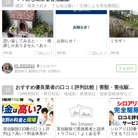
18
園芸・農業大好き、でも虫は嫌い！主婦による害虫奮闘記
思い返してみると・・・感
お知らせ！
ミモザ！
謝しかありません！ありが
とうございました！
3年前
3年前
3年前
2021810
8
週間IN:
0
週間OUT:
85
月間IN:
0
おすすめ優良業者の口コミ評判比較｜害獣・害虫駆除相談所
19
《24時間対応・即日対応・地域別・再発保証・国家資格保有など》害獣・害虫駆除のおすすめ優良業者を料金価格や評判口コミなどから徹底比較。業者の選び方やから平均相場、どこに相談したらいいのかが地域別にわかります。
害虫駆除110番の口コミ評
害虫駆除で悪徳業者と請求
シロアリ110
判は？高い？料金体系やサ
トラブルに！よくある手口
できる？口コ