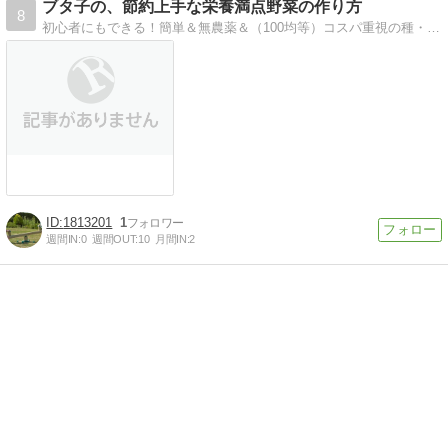
ブタ子の、節約上手な栄養満点野菜の作り方
8
初心者にもできる！簡単＆無農薬＆（100均等）コスパ重視の種・苗をメインに、安心・安全な野菜を作ってみませんか？
1813201
1
週間IN:
0
週間OUT:
10
月間IN:
2