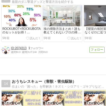
最新のダニ撃退グッズと撃退方法を紹介する
ROCKUBOT+ROCKUBOTAir
埃の掃除方法まとめ！誰も
【寝室の埃対
のセットがお得！
教えてくれないプロの掃除
なくゼロに近
ROCKUBOTの価格を最大
術を公開
とは？
5年前
5年前
5年前
限に抑える買い方！
2074313
1
週間IN:
0
週間OUT:
144
月間IN:
0
おうちレスキュー（害獣・害虫駆除）
14
住まいの「困った」を即解決！ネズミ・シロアリ・ゴキブリなど、全国各地の害獣・害虫業者を紹介しています。