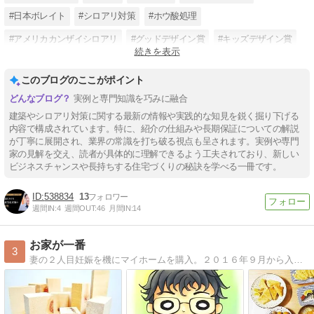
#日本ボレイト
#シロアリ対策
#ホウ酸処理
#アメリカカンザイシロアリ
#グッドデザイン賞
#キッズデザイン賞
続きを表示
#ウッドデザイン賞
#エコプロアワード
このブログのここがポイント
実例と専門知識を巧みに融合
建築やシロアリ対策に関する最新の情報や実践的な知見を鋭く掘り下げる
内容で構成されています。特に、紹介の仕組みや長期保証についての解説
が丁寧に展開され、業界の常識を打ち破る視点も呈されます。実例や専門
家の見解を交え、読者が具体的に理解できるよう工夫されており、新しい
ビジネスチャンスや長持ちする住宅づくりの秘訣を学べる一冊です。
538834
13
週間IN:
4
週間OUT:
46
月間IN:
14
お家が一番
3
妻の２人目妊娠を機にマイホームを購入。２０１６年９月から入居。ただ今2人の息子の育児と鍼灸師の仕事と庭の草に追われる毎日です。このブログでは家の周りのことや庭…