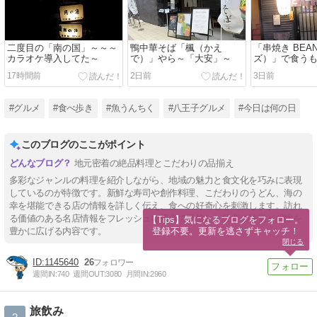
二度目の「南の国」～～～
鴨中華そば「楓（かえ
「串焼き BEA
カラオケ導入してた～
で）」やら～「大安」～
ズ）」で食う
る～～
17時間前
2日前
3日前
#グルメ
#食べ歩き
#魚うんちく
#八王子グルメ
#今日は何の日
このブログのここがポイント
地元密着の絶品料理とこだわりの品揃え
多彩なジャンルの料理を紹介しながら、地域の魅力と食文化を巧みに表現
しているのが特徴です。新鮮な寿司や創作料理、こだわりのうどん、海の
幸を堪能できる店の情報を詳しく伝え、食への好奇心を刺激します。訪れ
る価値のある名店情報をフレッシュな視点で発信し、読者の味覚と感性を
【Tips】気になるブログをフォロー。

登録不要。更新を逃さずキャッチ！
豊かに広げる内容です。
閉じる
1145640
26
週間IN:
740
週間OUT:
3080
月間IN:
2960
旅飲み