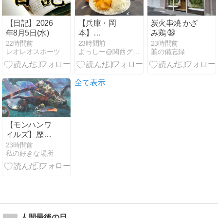
【日記】2026
【兵庫・岡
炭火串焼 かざ
年8月5日(水)
本】
み鶏 ㊳
「SHICT（シ
22時間前
23時間前
23時間前
レオレオスポーツ
よっしー@関西グルメの食べ歩き三昧
韮の備忘録
クト）岡本」
1日800個売れ
るドーナツの
お店でまさか
全て表示
のかき氷！？
【モンハンワ
イルズ】歴戦
王ウズ・トゥ
23時間前
私の好きな場所
ナのフリチャ
レ再挑戦＆ア
ーティア武器
に着手し始め
る
人間最後の日