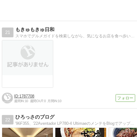
もきゅもきゅ日和
21
スマホでグルメガイドを検索しながら、気になるお店を食べ歩いたりしています。
1787708
週間IN:
10
週間OUT:
0
月間IN:
10
ひろっさのブログ
22
'96F355、'22Aventador LP780-4 UltimaeのメンテをBlogでアップ。ネタがないときはグルメ系も。http://www.f355gtb.com/