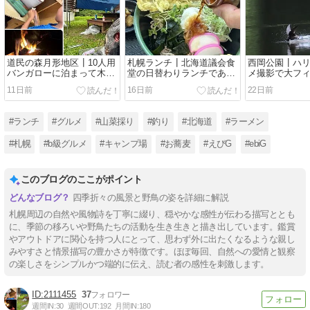
道民の森月形地区┃10人用
札幌ランチ┃北海道議会食
西岡公園┃ハ
バンガローに泊まって木工
堂の日替わりランチであな
メ撮影で大フ
芸も楽しんできました
ご天のぶっかけ蕎麦
年最高の一日
11日前
16日前
22日前
#ランチ
#グルメ
#山菜採り
#釣り
#北海道
#ラーメン
#札幌
#b級グルメ
#キャンプ場
#お蕎麦
#えびG
#ebiG
このブログのここがポイント
四季折々の風景と野鳥の姿を詳細に解説
札幌周辺の自然や風物詩を丁寧に綴り、穏やかな感性が伝わる描写ととも
に、季節の移ろいや野鳥たちの活動を生き生きと描き出しています。鑑賞
やアウトドアに関心を持つ人にとって、思わず外に出たくなるような親し
みやすさと情景描写の豊かさが特徴です。ほぼ毎回、自然への愛情と観察
の楽しさをシンプルかつ端的に伝え、読む者の感性を刺激します。
2111455
37
週間IN:
30
週間OUT:
192
月間IN:
180