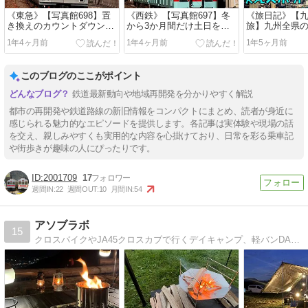
《東急》【写真館698】置
《西鉄》【写真館697】冬
《旅日記》【九
き換えのカウントダウンが
から3か月間だけ土日をに
旅】九州全県
始まった9000系を集めた①
ぎわせた異種併結5両編成
て～最後に見
1年4ヶ月前
1年4ヶ月前
1年5ヶ月前
このブログのここがポイント
鉄道最新動向や地域再開発を分かりやすく解説
都市の再開発や鉄道路線の新旧情報をコンパクトにまとめ、読者が身近に
感じられる魅力的なエピソードを提供します。各記事は実体験や現場の話
を交え、親しみやすくも実用的な内容を心掛けており、日常を彩る乗車記
や街歩きが趣味の人にぴったりです。
2001709
17
週間IN:
22
週間OUT:
10
月間IN:
54
アソブラボ
15
クロスバイクやJA45クロスカブで行くデイキャンプ、軽バンDA17Vエブリイで夫婦車中泊や夫婦キャンプなどなど、自然好き夫婦の週末軽バンライフのブログ。時々キャンプ道具のDIYや食べ歩きもあり。