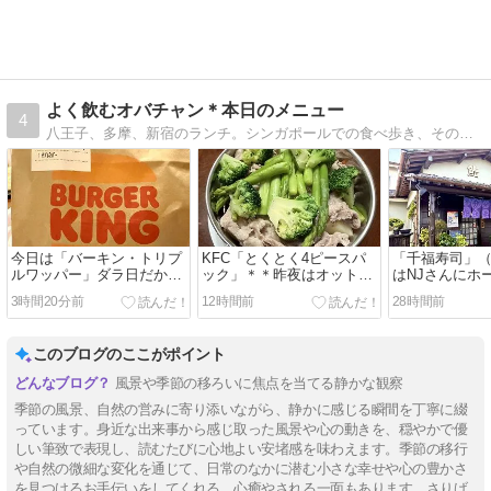
よく飲むオバチャン＊本日のメニュー
4
八王子、多摩、新宿のランチ。シンガポールでの食べ歩き、その他ときどきその他の海外旅行での飲食をアップしてます！！よく飲みます^^;。
今日は「バーキン・トリプ
KFC「とくとく4ピースパ
「千福寿司」
ルワッパー」ダラ日だか
ック」＊＊昨夜はオットの
はNJさんにホ
ら、ま、いいか。
蒸し野菜だったので、禁断
とワークマン
3時間20分前
12時間前
28時間前
のアゲモノを…！！
もらったの
このブログのここがポイント
風景や季節の移ろいに焦点を当てる静かな観察
季節の風景、自然の営みに寄り添いながら、静かに感じる瞬間を丁寧に綴
っています。身近な出来事から感じ取った風景や心の動きを、穏やかで優
しい筆致で表現し、読むたびに心地よい安堵感を味わえます。季節の移行
や自然の微細な変化を通じて、日常のなかに潜む小さな幸せや心の豊かさ
を見つけるお手伝いをしてくれる、心癒やされる一面もあります。さりげ