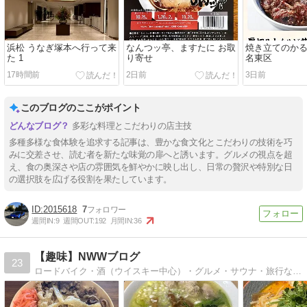
浜松 うなぎ塚本へ行って来
なんつッ亭、ますたに お取
焼き立てのかる
た 1
り寄せ
名東区
17時間前
2日前
3日前
このブログのここがポイント
多彩な料理とこだわりの店主技
多種多様な食体験を追求する記事は、豊かな食文化とこだわりの技術を巧
みに交差させ、読む者を新たな味覚の扉へと誘います。グルメの視点を超
え、食の奥深さや店の雰囲気を鮮やかに映し出し、日常の贅沢や特別な日
の選択肢を広げる役割を果たしています。
2015618
7
週間IN:
9
週間OUT:
192
月間IN:
36
【趣味】NWWブログ
23
ロードバイク・酒（ウイスキー中心）・グルメ・サウナ・旅行などを中心に私の趣味の情報を提供していきます。