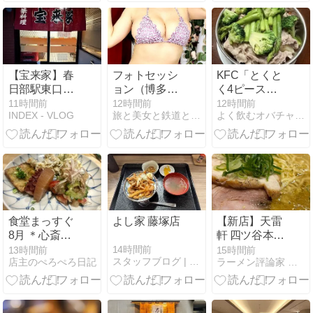
【宝来家】春
フォトセッシ
KFC「とくと
日部駅東口の
ョン（博多）
く4ピースパ
昭和レトロな
（２０２２年
ック」＊＊昨
11時間前
12時間前
12時間前
INDEX - VLOG
旅と美女と鉄道と…
よく飲むオバチャン＊本日のメニュー
町中華。サー
１１月）
夜はオットの
ビス精神に感
（３）
蒸し野菜だっ
動！酢豚・餃
たので、禁断
子・ビールで
のアゲモノ
大満足
を…！！
食堂まっすぐ
よし家 藤塚店
【新店】天雷
8月 ＊心斎橋
軒 四ツ谷本店
の人気小料理
「鶏と山椒が
14時間前
13時間前
15時間前
スタッフブログ | CARTIST
店主のぺろぺろ日記
ラーメン評論家 山本剛志の ら〜マニア共和国
店
舌を奮わせ
る」