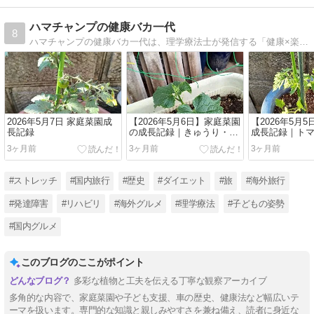
ハマチャンプの健康バカ一代
8
ハマチャンプの健康バカ一代は、理学療法士が発信する「健康×楽しむ」ブログ。家族でできる運動習慣や体ケア、旅や趣味の情報で、毎日をもっと元気に楽しくするヒントが満載です。
2026年5月7日 家庭菜園成
【2026年5月6日】家庭菜園
【2026年5月
長記録
の成長記録｜きゅうり・大
成長記録｜ト
葉・ピーマン・なす・トマ
りが順調に成
3ヶ月前
3ヶ月前
3ヶ月前
トの現在の様子
#ストレッチ
#国内旅行
#歴史
#ダイエット
#旅
#海外旅行
#発達障害
#リハビリ
#海外グルメ
#理学療法
#子どもの姿勢
#国内グルメ
このブログのここがポイント
多彩な植物と工夫を伝える丁寧な観察アーカイブ
多角的な内容で、家庭菜園や子ども支援、車の歴史、健康法など幅広いテ
ーマを扱います。専門的な知識と親しみやすさを兼ね備え、読者に身近な