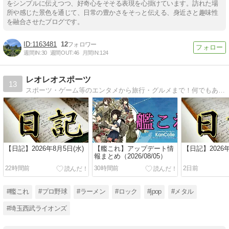
をシンプルに伝えつつ、好奇心をそそる表現を心掛けています。訪れた場
所や感じた景色を通じて、日常の豊かさをそっと伝える、身近さと趣味性
を融合させたブログです。
1163481
12
週間IN:
30
週間OUT:
46
月間IN:
124
レオレオスポーツ
13
スポーツ・ゲーム等のエンタメから旅行・グルメまで！何でもありの超雑多ブログ
【日記】2026年8月5日(水)
【艦これ】アップデート情
【日記】2026年
報まとめ（2026/08/05）
22時間前
30時間前
2日前
#艦これ
#プロ野球
#ラーメン
#ロック
#jpop
#メタル
#埼玉西武ライオンズ