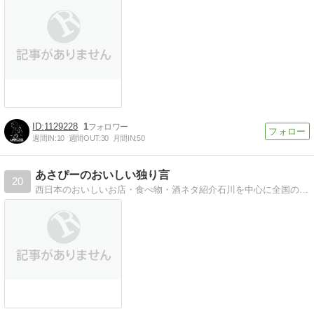
1129228
1
週間IN:
10
週間OUT:
30
月間IN:
50
あさぴーのおいしい独り言
20
西日本のおいしいお店・食べ物・酒ネタ紹介石川を中心に全国のグルメネタを気ままに書きます。大阪・福岡のお店もいっぱい！