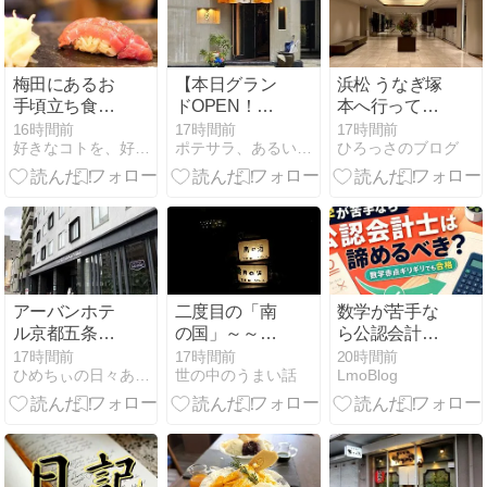
梅田にあるお
【本日グラン
浜松 うなぎ塚
手頃立ち食い
ドOPEN！】
本へ行って来
寿司のお店 鮨
仙台の名店
た 1
16時間前
17時間前
17時間前
好きなコトを、好きなだけ。
ポテサラ、あるいはKOREA DAYS
ひろっさのブログ
labo まどゐさ
「居酒屋ちょ
ん。
ーちょ」の系
列店「たん焼
き寿」の牛た
んサラミのポ
テサラ
アーバンホテ
二度目の「南
数学が苦手な
ル京都五条プ
の国」～～～
ら公認会計士
レミアムでひ
カラオケ導入
は諦めるべ
17時間前
17時間前
20時間前
ひめちぃの日々あれこれ - 楽天ブログ
世の中のうまい話
LmoBlog
とりランチ
してた～
き？必要な数
学レベルを現
役会計士が解
説