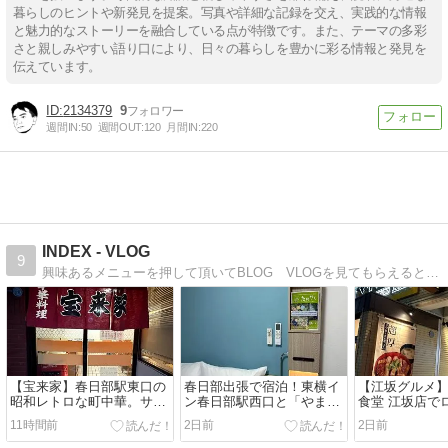
暮らしのヒントや新発見を提案。写真や詳細な記録を交え、実践的な情報
と魅力的なストーリーを融合している点が特徴です。また、テーマの多彩
さと親しみやすい語り口により、日々の暮らしを豊かに彩る情報と発見を
伝えています。
2134379
9
週間IN:
50
週間OUT:
120
月間IN:
220
INDEX - VLOG
9
興味あるメニューを押して頂いてBLOG VLOGを見てもらえると嬉しいです。毎日更新は難しいですが、行ったお店、気になる情報を関西より発信していきます。全国出張も行ってますので、全国で気になる情報あれば発信していきます
【宝来家】春日部駅東口の
春日部出張で宿泊！東横イ
【江坂グルメ
昭和レトロな町中華。サー
ン春日部駅西口と「やまや
食堂 江坂店で
ビス精神に感動！酢豚・餃
新館」のランチが大満足で
レーを実食！
11時間前
2日前
2日前
子・ビールで大満足
した
おかわり無料