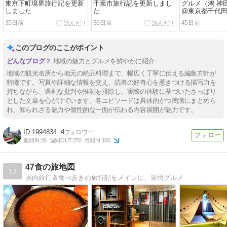
東京下町境界旅行記を更新
千葉市旅行記を更新しまし
グルメ（鴻 神
しました
た
@東京都千代
しました
35日前
36日前
45日前
このブログのここがポイント
地域の魅力とグルメを鮮やかに紹介
地域の観光名所から地元の絶品料理まで、幅広く丁寧に伝える編集方針が
特徴です。写真や詳細な情報を交え、読者の好奇心を惹きつける描写力を
持ちながら、過剰な批判や推測を排除し、実際の体験に基づいたさっぱり
とした文章を心がけています。各エピソードは具体的かつ簡潔にまとめら
れ、知られざる魅力や個性的な一面が伝わる内容展開が魅力です。
1994834
4
週間IN:
20
週間OUT:
270
月間IN:
100
47食の旅地図
17
国内旅行＆食べ歩きの旅行記をメインに、泉州グルメ