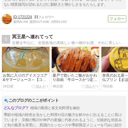
ない情景描写が訪れるたびに新鮮さと懐かしさをもたらします。
1721224
21
週間IN:
248
週間OUT:
1680
月間IN:
1152
冥王星へ連れてって
5
近畿を中心に、全国各地の美味しい食べ物やお酒、それに美しい風景と癒しを求めて彷徨ってます。
お気に入りのアイスココア
釜戸で炊いたご飯がおかわ
奈良のお土産
&サマージュース～【コメ
り自由「牛ロースかつ定
仏プリン【ま
ダ珈琲店】アステ川西店
食」【さち福や】 西宮ガー
リン本舗 近鉄
14日前
48日前
79日前
デンズ店
このブログのここがポイント
地域の風情と多文化料理を融合
季節や地域の特色を生かした料理や店の魅力を鮮やかに伝えることに長け
ています。京都の鴨川や神戸の老舗に代表されるように、伝統的な街並み
と旬の風景を背景に、異国のエッセンスや季節限定メニューを巧みに紹介