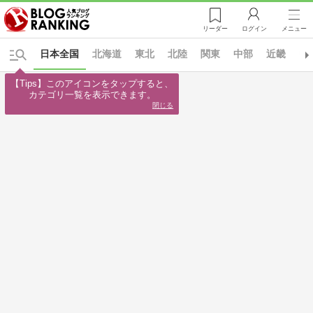
リーダー
ログイン
メニュー
日本全国
北海道
東北
北陸
関東
中部
近畿
中
【Tips】このアイコンをタップすると、

カテゴリ一覧を表示できます。
閉じる