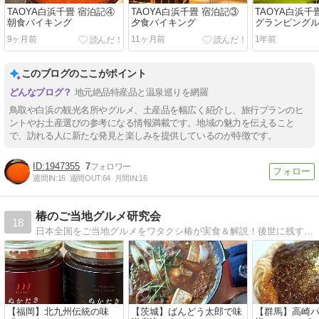
TAOYA白浜千畳 宿泊記④
TAOYA白浜千畳 宿泊記③
TAOYA白浜千
朝食バイキング
夕食バイキング
グランピングル
湯上りラウン
9ヶ月前
11ヶ月前
1年前
このブログのここがポイント
地元絶品特産品と温泉巡りを網羅
鳥取や白浜の観光名所やグルメ、土産品を幅広く紹介し、旅行プランのヒ
ントやお土産選びの参考になる情報満載です。地域の魅力を伝えること
で、訪れる人に新たな発見と楽しみを提供しているのが特徴です。
1947355
7
週間IN:
16
週間OUT:
64
月間IN:
16
椿のご当地グルメ研究会
18
日本全国をご当地グルメをワタクシ椿が実食＆解説！後世に残すべきものは何だ！？
【福岡】北九州伝統の味
【茨城】ばんどう太郎で味
【群馬】高崎