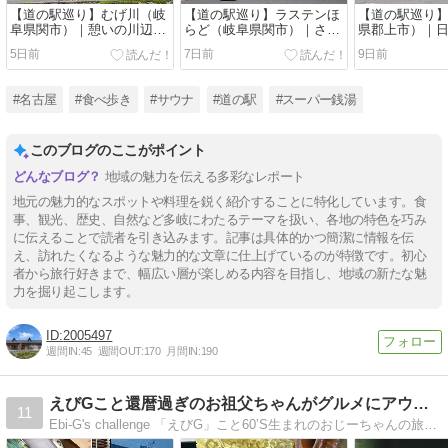
【道の駅巡り】むげ川（岐
【道の駅巡り】ラステンほ
【道の駅巡り
阜県関市）｜憩いの川辺と
らど（岐阜県関市）｜さわ
県郡上市）｜
つるむらさきうどん
やかなキウイの道の駅
中、郡上の玄
5日前
7日前
9日前
#名古屋
#食べ歩き
#サウナ
#道の駅
#スーパー銭湯
このブログのここがポイント
地域の魅力を伝える多彩なレポート
地元の魅力的なスポットや料理を鋭く紹介することに特化しています。食
事、観光、歴史、自然など多岐にわたるテーマを扱い、各地の特色を巧み
に伝えることで読者を引き込みます。記事は具体的かつ簡潔に情報を伝
え、訪れたくなるような魅力的な文章に仕上げているのが特徴です。初心
者から旅行好きまで、幅広い層が楽しめる内容を目指し、地域の新たな魅
力を掘り起こします。
2005497
週間IN:
45
週間OUT:
170
月間IN:
190
えびGこと還暦過ぎのお祖父ちゃんがグルメにアウトドア等を紹介
11
Ebi-G's challenge 「えびG」こと60’S生まれのおじーちゃんの旅にキャンプにグルメとアクティブな生活をブログ風に紹介している個人サイト（ホームページ）です。│Ebi-G's challenge やっちゃえ！えびG