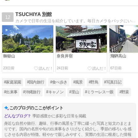
TSUCHIYA 別館
12
カメラで日常の生活を紹介しています。毎日カメラをバックにいれ持ち歩いて記録しています。
御嶽山
奈良井宿
飛騨高山
23日前
24日前
67日前
#家庭菜園
#国内旅行
#食べ歩き
#風景
#野鳥
#写真日記
#出来事
#沖縄旅行
#キャノン
#里山
#ミラーレス一眼
#野菜
このブログのここがポイント
季節感豊かに多彩な日常を掲載
身近な自然や旅行、趣味、行事の風景を丁寧に綴った写真と短文のまとま
りです。国内の名所や旬の出来事をさりげなく紹介し、季節の移ろいを感
じさせる内容が特徴。軽やかで親しみやすく、実際の生活に根差した情報