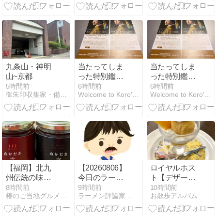
物とすき焼き
ミーインだけ
ら、ま、いい
を楽しむ
じゃない！カ
か。
フェやランチ
でも使える🍽️
MBA的解説
九条山・神明
当たってしま
当たってしま
山~京都
った特別鑑賞
った特別鑑賞
券。──「真珠
券。──「真珠
5時間前
6時間前
6時間前
御朱印収集家・備忘録
Welcome to Koro's Garden！
Welcome to Koro's Garden！
の首飾りの少
の首飾りの少
女展」
女展」
【福岡】北九
【20260806】
ロイヤルホス
州伝統の味
今日のラーメ
ト【デザート
「ぬかだき」
ンニュース
はプチマンゴ
8時間前
9時間前
10時間前
椿のご当地グルメ研究会
ラーメン評論家 山本剛志の ら〜マニア共和国
お散歩アルバム
をおしゃれに
ーパフェ】
アレンジ料理