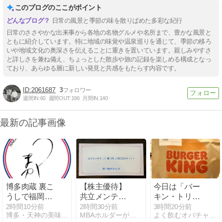
このブログのここがポイント
日常の風景と季節の味を散りばめた多彩な紀行
日常のささやかな出来事から各地の名物グルメや名所まで、豊かな風景と
ともに紹介しています。特に地域の味覚や温泉巡りを通じて、季節の移ろ
いや地域文化の奥深さを伝えることに重きを置いています。親しみやすさ
と詳しさを兼ね備え、ちょっとした散歩や旅の記録を楽しめる構成となっ
ており、あらゆる層に新しい発見と共感をもたらす内容です。
2061687
3
週間IN:
60
週間OUT:
196
月間IN:
140
最新の記事画像
博多肉蔵 裏こ
【株主優待】
今日は「バー
うしで福岡で
共立メンテナ
キン・トリプ
は珍しい菊脂
ンス（9616）
ルワッパー」
2時間10分前
2時間30分前
3時間20分前
博多・天神の美味いものまとめ100選
MBAホルダーが保有している株主優待銘柄
よく飲むオバチャン＊本日のメニュー
や肉と鯛の巻
の優待はドー
ダラ日だか