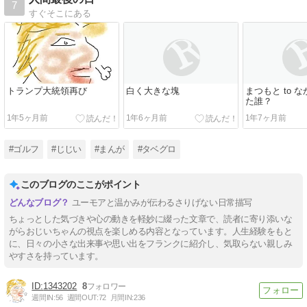
7
すぐそこにある
トランプ大統領再び
白く大きな塊
まつもと to な
た誰？
1年5ヶ月前
1年6ヶ月前
1年7ヶ月前
#ゴルフ
#じじい
#まんが
#タベグロ
このブログのここがポイント
ユーモアと温かみが伝わるさりげない日常描写
ちょっとした気づきや心の動きを軽妙に綴った文章で、読者に寄り添いな
がらおじいちゃんの視点を楽しめる内容となっています。人生経験をもと
に、日々の小さな出来事や思い出をフランクに紹介し、気取らない親しみ
やすさを持っています。
1343202
8
週間IN:
56
週間OUT:
72
月間IN:
236