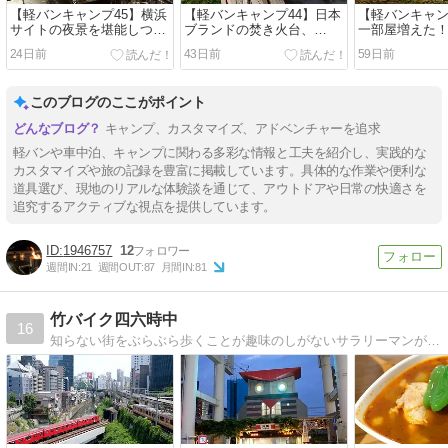
【軽バンキャンプ45】横浜
【軽バンキャンプ44】日本
【軽バンキャン
サイトの夜景を堪能しつ
ブランドの焚き火台、
一部屋増えた
つ、DODのシェラもえファ
LUHANA 八炎で焚き火を満
イドオーニング
24日前
43日前
59日前
イヤーの小さい焚き火台で
喫＠ふもとっぱら
で快適車中泊
焼肉をしたら、色々とちょ
うど良かった
このブログのここがポイント
キャンプ、カスタマイズ、アドベンチャーを追求
軽バンや車中泊、キャンプに関わる多彩な情報と工夫を紹介し、実践的な
カスタマイズや旅の記録を豊富に掲載しています。具体的な作業や便利な
道具選び、現地のリアルな体験談を通じて、アウトドアや日常の快適さを
追究するアクティブな視点を提供しています。
1946757
12
週間IN:
21
週間OUT:
87
月間IN:
81
竹バイク四六時中
16
知らない街をぶらぶら歩くことが趣味のしがないサラリーマンが日本各地と世界をふらっと旅して感じたことを写真とともに綴っています