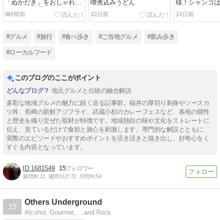
「ぬかだき」をおしゃれに
噌煮込みうどん
様！シャンゴ
アレンジ料理
デフォルト
8時間前
10日前
14日前
#グルメ
#旅行
#食べ歩き
#ご当地グルメ
#飲み歩き
#ローカルフード
このブログのここがポイント
地元グルメと伝統の融合解説
多彩な地域グルメの魅力に鋭く迫る記事群。福井の厚切り刺身やソースカ
ツ丼、長崎の新鮮アジフライ、武蔵小杉のカレーフェスなど、各地の個性
と歴史を織り交ぜた取材が特徴です。地域独自の味や文化をストレートに
伝え、見ているだけで食欲と旅心を刺激します。専門的な解説とともに、
実際のエピソードやおすすめポイントを活き活きと描き出し、好奇心をく
すぐる内容となっています。
1681549
15
週間IN:
12
週間OUT:
72
月間IN:
54
Others Underground
19
Alcohol, Gourmet, ...and Rock.