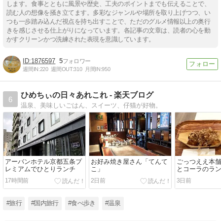
します。食事とともに風景や歴史、工夫のポイントまでも伝えることで、
読む人の想像を掻き立てます。多彩なジャンルや場所を取り上げつつ、い
つも一歩踏み込んだ視点を持ち出すことで、ただのグルメ情報以上の奥行
きを感じさせる仕上がりになっています。各記事の文章は、読者の心を動
かすクリーンかつ洗練された表現を意識しています。
1876597
5
週間IN:
220
週間OUT:
310
月間IN:
950
ひめちぃの日々あれこれ - 楽天ブログ
6
温泉、美味しいごはん、スイーツ、仔猫が好物。
アーバンホテル京都五条プ
お好み焼き屋さん「てんて
ごっつええ本舗
レミアムでひとりランチ
こ」
とコーラのラ
17時間前
2日前
3日前
#旅行
#国内旅行
#食べ歩き
#温泉