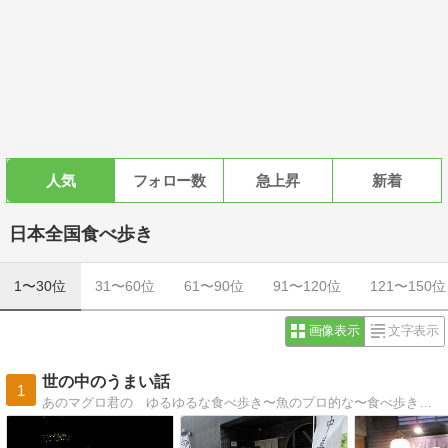
人気
フォロー数
急上昇
新着
日本全国食べ歩き
1〜30位
31〜60位
61〜90位
91〜120位
121〜150位
画像表示
文字表示
世の中のうまい話
1
あのマグロ君の ゆるゆるな食べ歩き〜魚のプロ的な〜食べ歩きは八王子やや多し！都心も地方も行き倒し！食い散らかし〜〜お魚勉強もしてみぃひん？