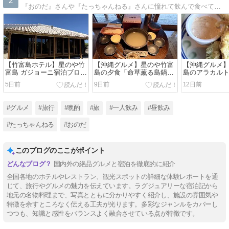
2
『おのだ』さんや『たっちゃんねる』さんに憧れて飲んで食べて旅をする
【竹富島ホテル】星のや竹
【沖縄グルメ】星のや竹富
【沖縄グルメ
富島 ガジョーニ宿泊ブログ
島の夕食「命草薫る島鍋」
島のアラカル
｜開放感あふれる客室で過
を客室で実食！贅沢な部屋
食！
5日前
9日前
12日前
ごす贅沢な竹富島ステイ
食
#グルメ
#旅行
#晩酌
#旅
#一人飲み
#昼飲み
#たっちゃんねる
#おのだ
このブログのここがポイント
国内外の絶品グルメと宿泊を徹底的に紹介
全国各地のホテルやレストラン、観光スポットの詳細な体験レポートを通
じて、旅行やグルメの魅力を伝えています。ラグジュアリーな宿泊記から
地元の名物料理まで、写真とともに分かりやすく紹介し、施設の雰囲気や
特徴を余すところなく伝える工夫が光ります。多彩なジャンルをカバーし
つつも、知識と感性をバランスよく融合させている点が特徴です。