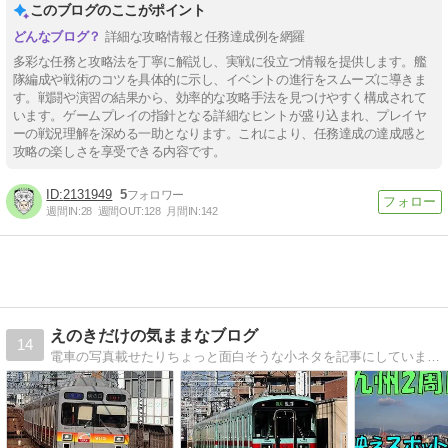
このブログのここがポイント
詳細な攻略情報と任務達成例を網羅
多彩な任務と攻略法を丁寧に解説し、実戦に役立つ情報を提供します。艦
隊編成や戦術のコツを具体的に示し、イベントの進行をスムーズに導きま
す。戦闘や演習の結果から、効率的な攻略手法を見つけやすく構成されて
います。ゲームプレイの指針となる詳細なヒントが盛り込まれ、プレイヤ
ーの戦況理解を深める一助となります。これにより、任務達成の達成感と
攻略の楽しさを享受できる内容です。
2131949
5
週間IN:
28
週間OUT:
128
月間IN:
142
えのきだけの気ままなブログ
14
電車の写真載せたりちょっと面白そうな小ネタを記事にしています！