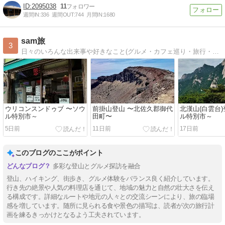
2095038
11
週間IN:
336
週間OUT:
744
月間IN:
1680
sam旅
3
日々のいろんな出来事や好きなこと(グルメ・カフェ巡り・旅行・キャンプなど)をゆる~くお届けしているブログです！
ウリコンスンドゥブ 〜ソウ
前掛山登山 〜北佐久郡御代
北漢山(白雲台)
ル特別市～
田町〜
ル特別市～
5日前
11日前
17日前
このブログのここがポイント
多彩な登山とグルメ探訪を融合
登山、ハイキング、街歩き、グルメ体験をバランス良く紹介しています。
行き先の絶景や人気の料理店を通じて、地域の魅力と自然の壮大さを伝え
る構成です。詳細なルートや地元の人々との交流シーンにより、旅の臨場
感を増しています。随所に見られる食や景色の描写は、読者が次の旅行計
画を練るきっかけとなるよう工夫されています。