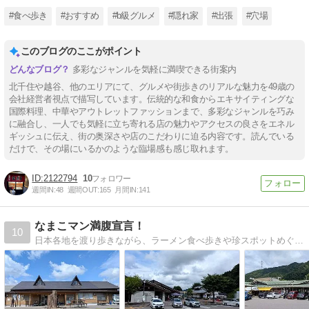
#食べ歩き
#おすすめ
#b級グルメ
#隠れ家
#出張
#穴場
このブログのここがポイント
多彩なジャンルを気軽に満喫できる街案内
北千住や越谷、他のエリアにて、グルメや街歩きのリアルな魅力を49歳の
会社経営者視点で描写しています。伝統的な和食からエキサイティングな
国際料理、中華やアウトレットファッションまで、多彩なジャンルを巧み
に融合し、一人でも気軽に立ち寄れる店の魅力やアクセスの良さをエネル
ギッシュに伝え、街の奥深さや店のこだわりに迫る内容です。読んでいる
だけで、その場にいるかのような臨場感も感じ取れます。
2122794
10
週間IN:
48
週間OUT:
165
月間IN:
141
なまこマン満腹宣言！
10
日本各地を渡り歩きながら、ラーメン食べ歩きや珍スポットめぐりをしている地域情報発信ブログです。徳島、仙台を経て、2023年より名古屋を拠点に活動中。