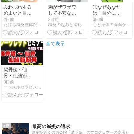
ふわふわする
胸がザワザワ
①なぜあなた
めまいと自律
して不安なと
は「自分には
神経の関係性
きの対処法
価値がない」
2日前
2日前
3日前
たけち鍼灸整体院・名古屋名東院
鍼灸の起源と進化
心と身体の両面から問題解決
と思ってしま
うのか？
全て表示
腸骨稜・仙
骨・仙結節靭
帯アプローチ
3日前
マッスルセラピスト(筋肉治療家)のためのブログでポイント！
【吉野マッス
ルセラピスト
スクール 筋
膜・トリガー
ポイント勉強
会】
7
最高の鍼灸の追求
新宿駅近くの鍼灸院「清明院」のブログ日本一の高層ビ