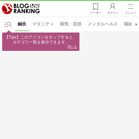
リーダー
ログイン
メニュー
鍼灸
マタニティ
病気・症状
メンタルヘルス
福祉・
【Tips】このアイコンをタップすると、

カテゴリ一覧を表示できます。
閉じる