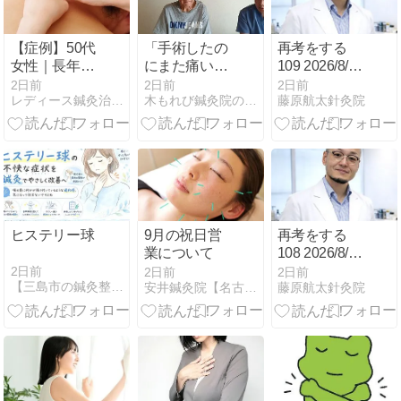
【症例】50代
「手術したの
再考をする
女性｜長年続
にまた痛い」
109 2026/8/5
く肩こり・頭
脊柱管狭窄症
～2026/8/6
2日前
2日前
2日前
レディース鍼灸治療院Sisのブログ
木もれび鍼灸院のブログ
藤原航太針灸院
痛のお悩み｜
の再発談
鍼灸で身体の
緊張が和ら
ぎ、日常生活
が楽に
ヒステリー球
9月の祝日営
再考をする
業について
108 2026/8/2
～2026/8/3
2日前
2日前
2日前
【三島市の鍼灸整体】新発想の技術が評判の三島渡辺鍼灸治療院
安井鍼灸院【名古屋市で30年の実績を持つ鍼灸院】
藤原航太針灸院