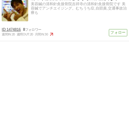
美容鍼の清和針灸接骨院吉祥寺の清和針灸接骨院です 美
容鍼でアンチエイジング。むちうち症,自賠責,交通事故治
療も
1474816
8
週間IN:
20
週間OUT:
20
月間IN:
30