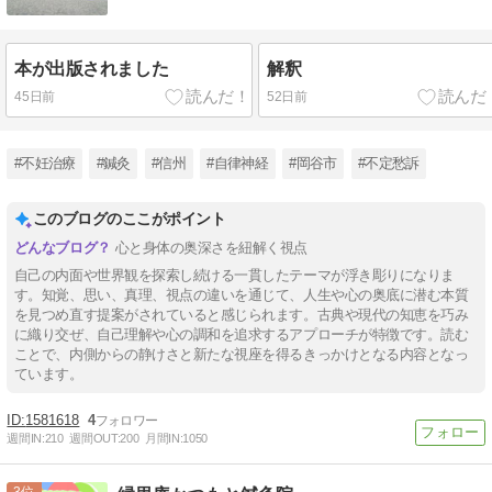
本が出版されました
解釈
45日前
52日前
#不妊治療
#鍼灸
#信州
#自律神経
#岡谷市
#不定愁訴
このブログのここがポイント
心と身体の奥深さを紐解く視点
自己の内面や世界観を探索し続ける一貫したテーマが浮き彫りになりま
す。知覚、思い、真理、視点の違いを通じて、人生や心の奥底に潜む本質
を見つめ直す提案がされていると感じられます。古典や現代の知恵を巧み
に織り交ぜ、自己理解や心の調和を追求するアプローチが特徴です。読む
ことで、内側からの静けさと新たな視座を得るきっかけとなる内容となっ
ています。
1581618
4
週間IN:
210
週間OUT:
200
月間IN:
1050
3