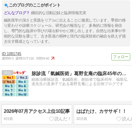
このブログのここがポイント
継続的な活動記録と臨床情報充実
鍼灸医学の深さと実践をリアルに伝えることに徹底しています。季節の移
り変わりや診療スケジュール、研究会の報告など、多角的に情報を発信
し、専門的な臨床や学びの場を鮮やかに映し出します。自然な出来事や学
術的な活動を通じて、古き医道の精神と現代の臨床技術の融合を絶えず描
き出す構成となっています。
1081745
週間IN:
0
週間OUT:
210
月間IN:
40
30
脉診流「氣鍼医術」葛野玄庵の臨床45年のブログ
経絡治療脉診流「氣鍼医術」創始者で臨床45年、福島弘
道先生の直弟子である葛野玄庵による症例ブログです
2026年07月アクセス上位10記事
はばたけ、カササギ！！
8日前
32日前