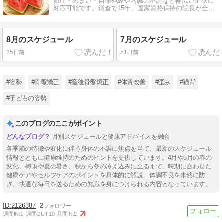
節症・めまい・自律神経や内臓の不調など幅広い症状に
対応可能です。鎌倉で15年、国家資格保持の院長が全て
を担当する当院にお任せください。
8月のスケジュール
7月のスケジュール
25日前
51日前
#姿勢
#骨盤矯正
#産後骨盤矯正
#体質改善
#歪み
#猫背
#子どもの姿勢
このブログのここがポイント
月別スケジュールと健康アドバイスを融合
各季節の特徴や変化に伴う身体の不調に焦点を当て、最新のスケジュール
情報とともに健康維持のためのヒントを提供しています。4月や5月の春の
変化、梅雨や夏の暑さ、秋から冬の冷え込みに至るまで、時期に合わせた
健康ケアやセルフケアのポイントを具体的に解説。体調不良を未然に防
ぎ、快適な毎日を送るための知識を身につけられる内容となっています。
2126387
2
週間IN:
1
週間OUT:
10
月間IN:
2