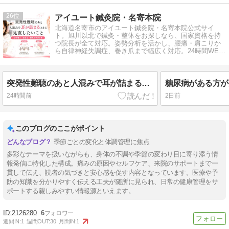
26
アイユート鍼灸院・名寄本院
北海道名寄市のアイユート鍼灸院・名寄本院公式サイ
ト。旭川以北で鍼灸・整体をお探しなら、国家資格を持
つ院長が全て対応。姿勢分析を活かし、腰痛・肩こりか
ら自律神経失調症、巻き爪まで幅広く対応。24時間WEB
予約受付中。
突発性難聴のあと人混みで耳が詰まるときに見直したいこと
24時間前
2日前
このブログのここがポイント
季節ごとの変化と体調管理に焦点
多彩なテーマを扱いながらも、身体の不調や季節の変わり目に寄り添う情
報発信に特化した構成。痛みの原因やセルフケア、来院のサポートまで一
貫して伝え、読者の気づきと安心感を促す内容となっています。医療や予
防の知識を分かりやすく伝える工夫が随所に見られ、日常の健康管理をサ
ポートする親しみやすい情報源といえます。
2126280
6
週間IN:
1
週間OUT:
30
月間IN:
1