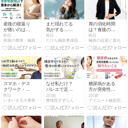
産後の寝返り
まだ揺れてる
胃の消化時間
が痛いのはな
気がする…そ
は？食後の目
ぜ？骨盤との
のめまい、放
安と胃もたれ
昨日
昨日
昨日
和泉の整体・鍼灸「星野BodyCare鍼灸整骨院・和泉本院」
たけち鍼灸整体院・名古屋名東院
鍼灸の起源と進化
関係
置して大丈
対策
夫？
スマホ・デス
なぜ私だけ？
糖尿病がある
クワーク・睡
バレエで足の
方が突発性難
眠不足が招く
甲がつる理由
聴になったと
昨日
2日前
2日前
いきいき元今整骨院・鍼灸整体 淀川十三院
整体院すずらん・南森町院
アイユート鍼灸院・名寄本院
緊張型頭痛の
きに知りたい
メカニズム
こと