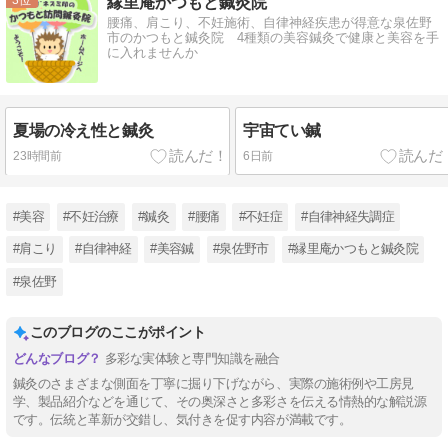
縁里庵かつもと鍼灸院
腰痛、肩こり、不妊施術、自律神経疾患が得意な泉佐野
市のかつもと鍼灸院 4種類の美容鍼灸で健康と美容を手
に入れませんか
夏場の冷え性と鍼灸
宇宙てい鍼
23時間前
6日前
#美容
#不妊治療
#鍼灸
#腰痛
#不妊症
#自律神経失調症
#肩こり
#自律神経
#美容鍼
#泉佐野市
#縁里庵かつもと鍼灸院
#泉佐野
このブログのここがポイント
多彩な実体験と専門知識を融合
鍼灸のさまざまな側面を丁寧に掘り下げながら、実際の施術例や工房見
学、製品紹介などを通じて、その奥深さと多彩さを伝える情熱的な解説源
です。伝統と革新が交錯し、気付きを促す内容が満載です。