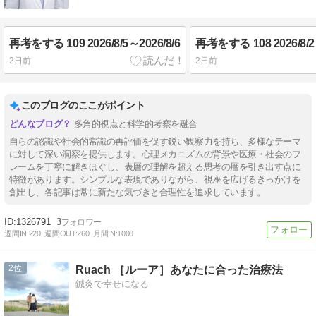
再考をする 109 2026/8/5～2026/8/6
再考をする 108 2026/8/2～
2日前
2日前
このブログのここがポイント
多角的視点と科学的考察を融合
自らの認識や社会的常識の再評価を促す鋭い観察力を持ち、多様なテーマ
に対して深い洞察を提供します。心理メカニズムの背景や医療・社会のフ
レームを丁寧に解きほぐし、表層の理解を超える思考の層を引き出す点に
特徴があります。シンプルな表現でありながら、視座を広げるきっかけを
創出し、各記事は常に新たな気づきと合理性を追求しています。
1326791
3
週間IN:
220
週間OUT:
260
月間IN:
1000
2
Ruach ［ルーア］あなたに合った治療法
鍼灸で幸せになる