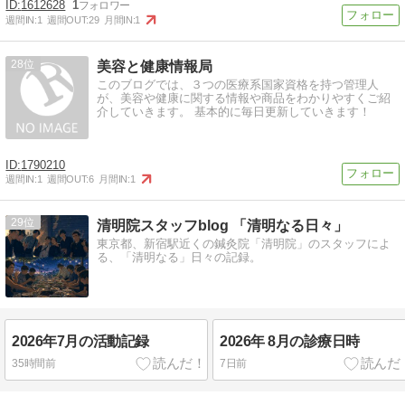
1612628
1
週間IN:
1
週間OUT:
29
月間IN:
1
28
美容と健康情報局
このブログでは、３つの医療系国家資格を持つ管理人
が、美容や健康に関する情報や商品をわかりやすくご紹
介していきます。 基本的に毎日更新していきます！
1790210
週間IN:
1
週間OUT:
6
月間IN:
1
29
清明院スタッフblog 「清明なる日々」
東京都、新宿駅近くの鍼灸院「清明院」のスタッフによ
る、「清明なる」日々の記録。
2026年7月の活動記録
2026年 8月の診療日時
35時間前
7日前