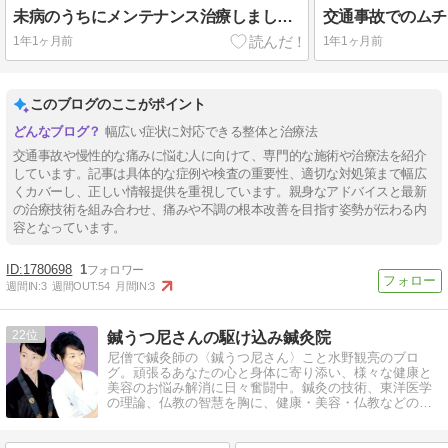
未病のうちにメンテナンス治療しましょう
交通事故でのムチ
1年1ヶ月前
1年1ヶ月前
このブログのここがポイント
幅広い症状に対応できる整体と治療法
交通事故や慢性的な痛みに悩む人に向けて、専門的な施術や治療法を紹介
しています。記事は具体的な症例や検査の重要性、適切な対処策まで幅広
くカバーし、正しい情報提供を重視しています。親身なアドバイスと最新
の治療技術を組み合わせ、痛みや不調の根本改善を目指す姿勢が伝わる内
容となっています。
1780698
1
週間IN:
3
週間OUT:
54
月間IN:
3
22
鍼うつ尼さんの駆け込み鍼灸院
尼僧で鍼灸師の〈鍼うつ尼さん〉こと水野観亮のブロ
グ。頑張るあなたの心と身体に寄り添い、様々な健康と
美容のお悩み解消に日々奮闘中。鍼灸の技術、東洋医学
の理論、仏教の智慧を胸に、健康・美容・仏教などのお
役立ち情報や、日常の徒然を発信しています。