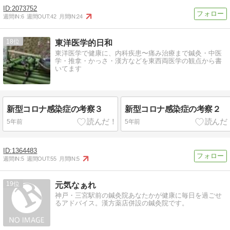
2073752
週間IN:
6
週間OUT:
42
月間IN:
24
18
東洋医学的日和
東洋医学で健康に、内科疾患〜痛み治療まで鍼灸・中医
学・推拿・かっさ・漢方などを東西両医学の観点から書
いてます
新型コロナ感染症の考察３
新型コロナ感染症の考察２
5年前
5年前
1364483
週間IN:
5
週間OUT:
55
月間IN:
5
19
元気なぁれ
神戸・三宮駅前の鍼灸院あなたかが健康に毎日を過ごせ
るアドバイス。漢方薬店併設の鍼灸院です。