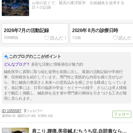
ル街の近くで、最高の東洋医学、伝統鍼灸を追求する
日々の記録
2026年7月の活動記録
2026年 8月の診療日時
35時間前
7日前
このブログのここがポイント
多彩な活動と情報発信が魅力的
鍼灸医学に真摯に取り組む姿勢を前面に出し、最新の活動記録や学術行
事、症例報告を紹介しています。専門性と実践的な内容を織り交ぜなが
ら、常に鍼灸の奥深さと未来への意気込みを感じさせる構成となっていま
す。各記事には、日常の臨床や学会・セミナーの様子、さらには求人情報
まで幅広く掲載し、鍼灸師を志す者や専門家の興味を引きつける工夫が随
所に見られます。
1055587
3
週間IN:
30
週間OUT:
490
月間IN:
100
8
肩こり,腰痛,美容鍼,むちうち症,自賠責なら清和針灸接骨院