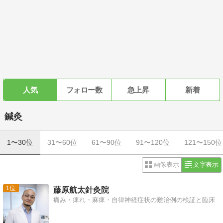
人気
フォロー数
急上昇
新着
鍼灸
1〜30位
31〜60位
61〜90位
91〜120位
121〜150位
画像表示
文字表示
1
藤原航太針灸院
痛み・痺れ・麻痺・自律神経症状の難治例の検証と臨床