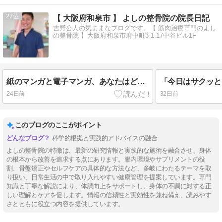
27
【 大阪府和泉市 】 よしの整骨院の院長日記
吉野公人の気ままなブログです。【 筋肉治療専門のよし
の整骨院 】大阪府和泉市府中町3-1-17中谷ビル1F
紙のマンガと電子マンガ、あなたはどっち派？｜よしの整骨院《大阪府和泉市》【腰痛/頭痛/交通事故治療/整体/整形外科】
24日前
32日前
このブログのここがポイント
科学的根拠と実践的アドバイスの融合
よしの整骨院の特徴は、最新の研究情報と実践的な施術を融合させ、身体
の根本から改善を追求する点にあります。腸内環境やサプリメントの役
割、骨盤矯正やセルフケアの具体的な方法など、多岐にわたるテーマを取
り扱い、日常生活の中で取り入れやすい健康管理を提案しています。専門
知識と丁寧な解説により、体調向上をサポートし、身体の不調に対する正
しい理解とケアを促します。情報の信頼性と実効性を兼ね備え、読みやす
さとともに役立つ内容を提供しています。