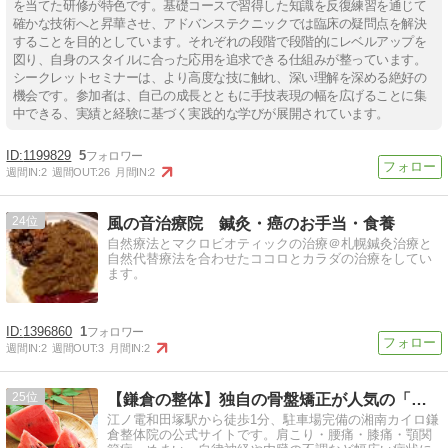
を当てた研修が特色です。基礎コースで習得した知識を反復練習を通じて
確かな技術へと昇華させ、アドバンステクニックでは臨床の疑問点を解決
することを目的としています。それぞれの段階で段階的にレベルアップを
図り、自身のスタイルに合った応用を追求できる仕組みが整っています。
シークレットセミナーは、より高度な技に触れ、深い理解を深める絶好の
機会です。参加者は、自己の成長とともに手技表現の幅を広げることに集
中できる、実績と経験に基づく実践的な学びが展開されています。
1199829
5
週間IN:
2
週間OUT:
26
月間IN:
2
24
風の音治療院 鍼灸・癌のお手当・食養
自然療法とマクロビオティックの治療＠札幌鍼灸治療と
自然代替療法を合わせたココロとカラダの治療をしてい
ます。
1396860
1
週間IN:
2
週間OUT:
3
月間IN:
2
25
【鎌倉の整体】独自の骨盤矯正が人気の「湘南カイロ鎌倉整体院」
江ノ電和田塚駅から徒歩1分、駐車場完備の湘南カイロ鎌
倉整体院の公式サイトです。肩こり・腰痛・膝痛・顎関