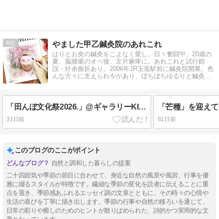
4
やました甲乙鍼灸院のあれこれ
はりとお灸の鍼灸をこよなく愛し、日々奮闘中。20歳の
夏、脳腫瘍のオペ後、左片麻痺に。あれこれと試行錯
誤・紆余曲折あり。2006年JR玉造駅前に鍼灸院開業。色
んな方々に支えられ今があり、ぼちぼちゆるりと鍼灸臨
床にいそしんでいます。
「田んぼ文化祭2026.」@ギャラリーKITSUTSUKI
「芒種」を迎えて20
31日前
61日前
このブログのここがポイント
自然と調和した暮らしの提案
二十四節気や季節の節目に合わせて、身近な自然の風景や風習、行事を優
雅に綴るスタイルが特徴です。繊細な季節の変化を読者に伝えることに重
点を置き、季節感あふれるエッセイ調の文章とともに、その時々の心情や
生活の喜びを丁寧に描き出します。季節の行事や自然の移ろいを通じて、
日常の彩りや癒しのためのヒントが散りばめられた、詩的かつ実用的な文