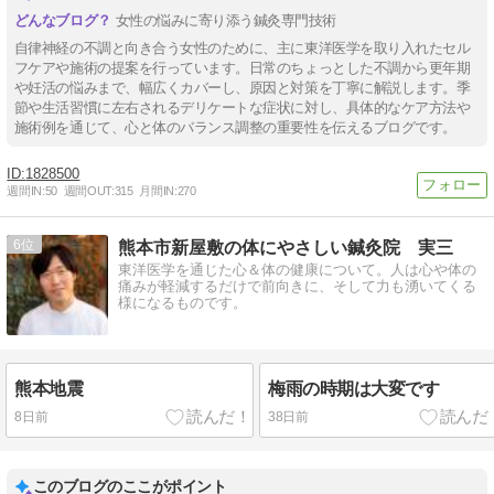
女性の悩みに寄り添う鍼灸専門技術
自律神経の不調と向き合う女性のために、主に東洋医学を取り入れたセル
フケアや施術の提案を行っています。日常のちょっとした不調から更年期
や妊活の悩みまで、幅広くカバーし、原因と対策を丁寧に解説します。季
節や生活習慣に左右されるデリケートな症状に対し、具体的なケア方法や
施術例を通じて、心と体のバランス調整の重要性を伝えるブログです。
1828500
週間IN:
50
週間OUT:
315
月間IN:
270
6
熊本市新屋敷の体にやさしい鍼灸院 実三
東洋医学を通じた心＆体の健康について。人は心や体の
痛みが軽減するだけで前向きに、そして力も湧いてくる
様になるものです。
熊本地震
梅雨の時期は大変です
8日前
38日前
このブログのここがポイント