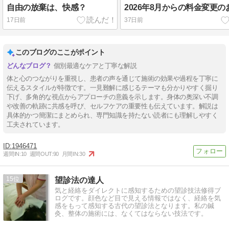
自由の放棄は、快感？
2026年8月からの料金変更
17日前
37日前
このブログのここがポイント
個別最適なケアと丁寧な解説
体と心のつながりを重視し、患者の声を通じて施術の効果や過程を丁寧に
伝えるスタイルが特徴です。一見難解に感じるテーマも分かりやすく掘り
下げ、多角的な視点からアプローチの意義を示します。身体の奥深い不調
や改善の軌跡に共感を呼び、セルフケアの重要性も伝えています。解説は
具体的かつ簡潔にまとめられ、専門知識を持たない読者にも理解しやすく
工夫されています。
1946471
週間IN:
10
週間OUT:
90
月間IN:
30
15
望診法の達人
気と経絡をダイレクトに感知するための望診技法修得ブ
ログです。顔色など目で見える情報ではなく、経絡を気
感をもって感知する古代の望診法となります。私の鍼
灸、整体の施術には、なくてはならない技法です。