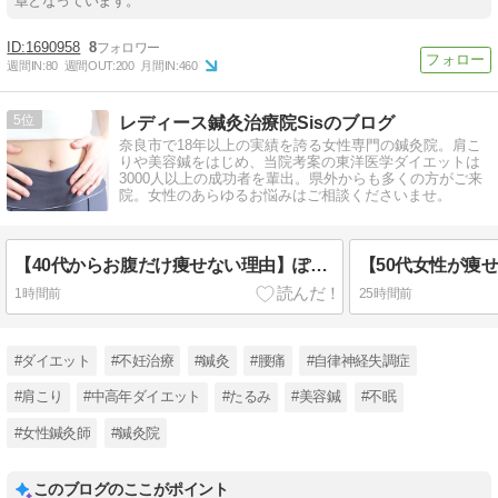
章となっています。
1690958
8
週間IN:
80
週間OUT:
200
月間IN:
460
5
レディース鍼灸治療院Sisのブログ
奈良市で18年以上の実績を誇る女性専門の鍼灸院。肩こ
りや美容鍼をはじめ、当院考案の東洋医学ダイエットは
3000人以上の成功者を輩出。県外からも多くの方がご来
院。女性のあらゆるお悩みはご相談くださいませ。
【40代からお腹だけ痩せない理由】ぽっこりお腹の原因と対策｜女性専門鍼灸院が解説
1時間前
25時間前
#ダイエット
#不妊治療
#鍼灸
#腰痛
#自律神経失調症
#肩こり
#中高年ダイエット
#たるみ
#美容鍼
#不眠
#女性鍼灸師
#鍼灸院
このブログのここがポイント