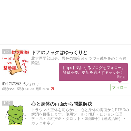
9
ドアのノックはゆっくりと
北大医学部出身、異色の鍼灸師がつづる鍼灸をめぐる冒
険記。
【Tips】気になるブログをフォロー。

登録不要。更新を逃さずキャッチ！
閉じる
1767292
5
週間IN:
20
週間OUT:
30
月間IN:
20
10
心と身体の両面から問題解決
トラウマの正体を明らかに、心と身体の両面からPTSDの
解消を目指します。使用ツール：NLP・ビジョン心理
学・易・四柱推命・タロット・氣鍼医術（経絡治療）・
カフェキネシ