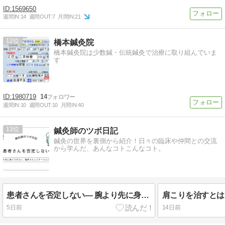
1569650
週間IN:
14
週間OUT:
7
月間IN:
21
12
橋本鍼灸院
橋本鍼灸院は少数鍼・伝統鍼灸で治療に取り組んでいま
す
1980719
14
週間IN:
10
週間OUT:
10
月間IN:
40
13
鍼灸師のツボ日記
鍼灸の世界を裏側から紹介！日々の臨床や仲間との交流
から学んだ、あんなコトこんなコト。
患者さんを否定しない― 腕より先に身につけたい臨床コミュニケーションの原則
肩こりを治すとは
5日前
14日前