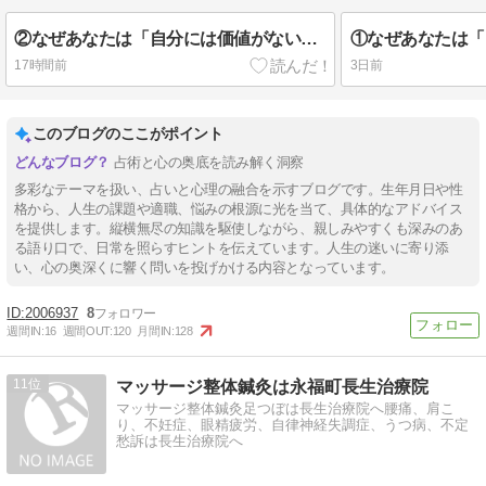
②なぜあなたは「自分には価値がない」と思ってしまうのか？
17時間前
3日前
このブログのここがポイント
占術と心の奥底を読み解く洞察
多彩なテーマを扱い、占いと心理の融合を示すブログです。生年月日や性
格から、人生の課題や適職、悩みの根源に光を当て、具体的なアドバイス
を提供します。縦横無尽の知識を駆使しながら、親しみやすくも深みのあ
る語り口で、日常を照らすヒントを伝えています。人生の迷いに寄り添
い、心の奥深くに響く問いを投げかける内容となっています。
2006937
8
週間IN:
16
週間OUT:
120
月間IN:
128
11
マッサージ整体鍼灸は永福町長生治療院
マッサージ整体鍼灸足つぼは長生治療院へ腰痛、肩こ
り、不妊症、眼精疲労、自律神経失調症、うつ病、不定
愁訴は長生治療院へ