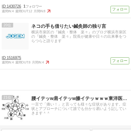
1430726
1
週間IN:
4
週間OUT:
12
月間IN:
8
20
ネコの手も借りたい鍼灸師の独り言
横浜市泉区の『鍼灸・整体 楽々』のブログ横浜市泉区
の『鍼灸・整体 楽々』院長が健康や日々の出来事をつ
らつらと語ります
1516975
週間IN:
4
週間OUT:
8
月間IN:
4
21
腰イテッw肩イテッw膝イテッｗｗｗ東洋医学理学療法おたくｗｗ
一言で「痛い！」と言っても様々な症状があります。症
状とアプローチについて誰でも分かり易いよう記してい
きます＾＾