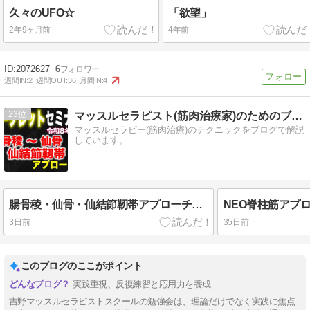
久々のUFO☆
「欲望」
2年9ヶ月前
4年前
2072627
6
週間IN:
2
週間OUT:
36
月間IN:
4
23
マッスルセラピスト(筋肉治療家)のためのブログでポイント！
マッスルセラピー(筋肉治療)のテクニックをブログで解説
しています。
腸骨稜・仙骨・仙結節靭帯アプローチ【吉野マッスルセラピストスクール 筋膜・トリガーポイント勉強会】
3日前
35日前
このブログのここがポイント
実践重視、反復練習と応用力を養成
吉野マッスルセラピストスクールの勉強会は、理論だけでなく実践に焦点