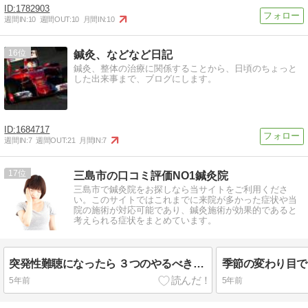
1782903
週間IN:
10
週間OUT:
10
月間IN:
10
16
鍼灸、などなど日記
鍼灸、整体の治療に関係することから、日頃のちょっと
した出来事まで、ブログにします。
1684717
週間IN:
7
週間OUT:
21
月間IN:
7
17
三島市の口コミ評価NO1鍼灸院
三島市で鍼灸院をお探しなら当サイトをご利用くださ
い。このサイトではこれまでに来院が多かった症状や当
院の施術が対応可能であり、鍼灸施術が効果的であると
考えられる症状をまとめています。
突発性難聴になったら ３つのやるべきことと注意するべきこと
5年前
5年前