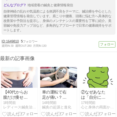
地域密着の鍼灸と健康情報発信
自律神経の乱れや気温差による体調不良をテーマに、鍼治療を中心とした
健康管理情報を発信しています。肩こりや腰痛、頭痛に悩む方へ具体的な
改善策や予防法を提示し、身体のメンテナンスの重要性を丁寧に紹介。美
容鍼や免疫力アップ法など、多角的なアプローチで日常の健康維持をサポ
ートします。
1649810
5
週間IN:
30
週間OUT:
280
月間IN:
130
最新の記事画像
【40代からお
車の運転で右
②なぜあなた
腹だけ痩せな
足が痛い？原
は「自分には
い理由】ぽっ
因と今すぐで
価値がない」
1時間前
14時間前
17時間前
レディース鍼灸治療院Sisのブログ
鍼灸の起源と進化
心と身体の両面から問題解決
こりお腹の原
きる対策
と思ってしま
因と対策｜女
うのか？