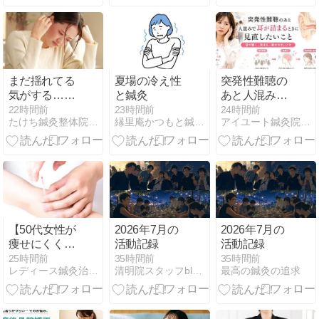
性専門鍼灸院
が解説
まだ揺れてる
夏場の冷え性
突発性難聴の
気がする…地
と鍼灸
あと人混みで
震後めまいと
耳が詰まると
22時間前
23時間前
24時間前
たけち鍼灸整体院・名古屋名東院
縁里庵かつもと鍼灸院
アイユート鍼灸院・名寄本院
薬の正しい知
きに見直した
識
いこと
【50代女性が
2026年7月の
2026年7月の
痩せにくくな
活動記録
活動記録
る5つの理
25時間前
35時間前
35時間前
レディース鍼灸治療院Sisのブログ
清明院スタッフblog 「清明なる日々」
最高の鍼灸の追求
由】更年期や
基礎代謝の変
化も関係？