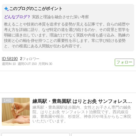
このブログのここがポイント
実践と理論を融合させた深い考察
教えることや技術の本質を追求する姿勢が見える記事です。自らの経歴や
考え方を詳細に語り、なぜ特定の道を選び続けるのか、その背景と哲学を
明確に描き出しています。理論だけでなく実践や内省も盛り込み、熟練の
技術と心の軸を併せ持つことの重要性を示します。常に学び続ける姿勢
と、その根底にある人間観が伝わる内容です。
58190
2
週間IN:
10
週間OUT:
150
月間IN:
30
14
練馬駅・豊島園駅 はりとお灸 サンフォレスト治療院ブログ
練馬駅・豊島園駅徒歩圏内、女性とお子さん専門の鍼灸
院、はりとお灸 サンフォレスト治療院です。西武線沿
線、豊島園や桜台、杉並区、神奈川や埼玉からもご来院
いただいています。