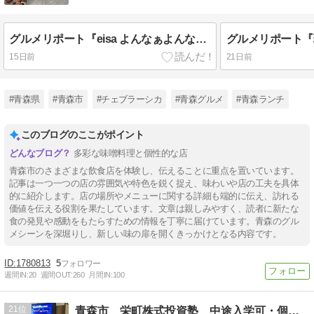
グルメリポート『eisa よんなぁよんなぁ』でソーキそば定食(十和田市)
15日前
21日前
#青森県
#青森市
#チェブラーシカ
#青森グルメ
#青森ランチ
このブログのここがポイント
多彩な味噌料理と個性的な店
青森市のさまざまな飲食店を体験し、伝えることに重点を置いています。
記事は一つ一つの店の雰囲気や特色を鋭く捉え、味わいや店の工夫を具体
的に紹介します。店の場所やメニューに関する詳細も端的に伝え、訪れる
価値を伝える役割を果たしています。文章は親しみやすく、読者に新たな
食の発見や感動をもたらすための情報を丁寧に届けています。青森のグル
メシーンを深堀りし、新しい味の扉を開くきっかけとなる内容です。
1780813
5
週間IN:
20
週間OUT:
260
月間IN:
100
21
青森市 栄町株式投資塾 中途入学可・個人指導可