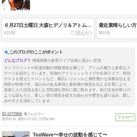
６月27日土曜日 大森ヒデノリ＆アトムマスター アイリッシュライヴですじゃぁ！ヽ(^o^)丿
62日前
88日前
このブログのここがポイント
地域密着の多彩ライブ企画と温かい交流
ライブイベントや音楽活動の情報発信を通じて、アトムの魅力と多彩なス
テージを紹介しています。恒例のアイリッシュライブや企画ライブ、特別
ゲストを迎えたイベントなど、幅広いジャンルと個性豊かな演奏を伝える
内容が特徴です。温かみのある表現と参加者の熱意を伝える文章により、
音楽と人の交流を楽しむ空気感を存分に感じ取れます。街の文化や祭りの
ような温もりと、新しい音の発見を促すお知らせや歴史も盛り込み、親し
みやすさを演出しています。
1572956
6
週間IN:
56
週間OUT:
152
月間IN:
248
16
TeaWave〜幸せの波動を感じて〜