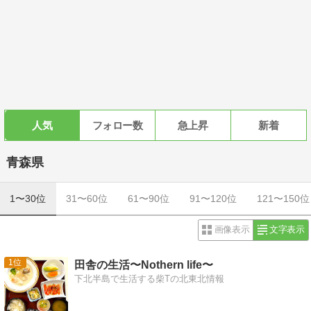
人気
フォロー数
急上昇
新着
青森県
1〜30位
31〜60位
61〜90位
91〜120位
121〜150位
画像表示
文字表示
1
田舎の生活〜Nothern life〜
下北半島で生活する柴Tの北東北情報