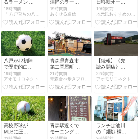
るラーメン 八
津軽のラーメ
日移転オープ
戸
ン屋編
ン、焼干し中
18時間前
19時間前
19時間前
「 八戸育ちの八戸っこ かわむら 」の気ままブログ
あくせる通信
地元民おすすめの青森県ランチグルメ・温泉・観光情報サイト
華に冷たい鳥
中華！中華そ
ば 良 【青森県
青森市】
八戸がJ2初陣
青森県青森市
【続報】《先
で歴史的白
第二問屋町 と
読み開店》八
星！ラインメ
んから亭 青森
戸「市川ラー
19時間前
21時間前
22時間前
アオモリコネクト
青森食べ歩きブログ＠マスタンゴ
アオモリコネクト
ール青森は天
問屋町店のか
ショ」は8月
皇杯、ブラン
ら好し定食 (3
23日に現店舗
デュー弘前は
個)
営業終了、9
全国へ 青森県
月1日移転オ
3クラブの最
ープンへ 移転
新動向
先に「椿」の
新看板
高校野球が
青森駅近くで
ランチは油川
MLBに圧
モーニング！
の「麺処 橘商
勝！！【スポ
「珈琲舎」の
店」さんで /
22時間前
23時間前
26時間前