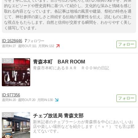
りを丁寧に伝えています。古から伝わる祀りと現代の祭典の様子を、具体
的なエピソードや歴史資料に基づいて紹介し、文化的な深みと情緒を感じ
取れる内容となっています。各記事は地域の風景や建築、祭祀の特色を通
じて、神社参拝の楽しさと持続する伝統の重要性を伝え、読むものに新た
な視点をもたらします。自然と信仰が交差する瞬間を、わかりやすく美し
く描写しています。
1628446
7
週間IN:
27
週間OUT:
111
月間IN:
132
19
青森本町 BAR ROOM
青森市本町にあるＢＡＲ ＲＯＯＭの日記
977356
週間IN:
20
週間OUT:
20
月間IN:
130
20
チェブ放送局 青森支部
新米記者のチェブラーシカが青森県を中心においしいお
店や楽しい場所などを紹介します（＾ｖ＾） でも舌は肥
えてないです。