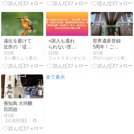
遠出を避けて
⭐️誰人も逃れ
世界遺産登録
近所の「堤」
られない苦、
5周年！ごし
でカワセミ狙
生きること、
ょの縄文感謝
2日前
2日前
2日前
ヨシ爺とふう婆のブログ
フォトスタジオヒロ
戸(のへ)のつく町から...
い / レンズを
老いること、
祭に行ってき
向けた止まり
病気になるこ
ました♪
木を飛び交う
と、死ぬこと
カワセミ
の四苦
全て表示
善知鳥 大吟醸
百四拾
3日前
【日直田酒】 - 西田酒造店blog -