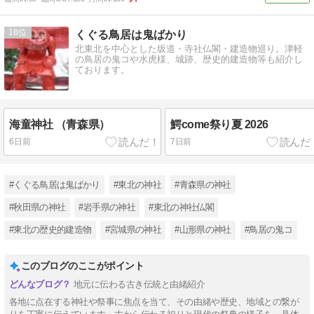
18
くぐる鳥居は鬼ばかり
北東北を中心とした坂道・寺社仏閣・建造物巡り。津軽
の鳥居の鬼コや水虎様、城跡、歴史的建造物等も紹介し
ております。
海童神社 （青森県）
鰐come祭り夏 2026
6日前
7日前
#くぐる鳥居は鬼ばかり
#東北の神社
#青森県の神社
#秋田県の神社
#岩手県の神社
#東北の神社仏閣
#東北の歴史的建造物
#宮城県の神社
#山形県の神社
#鳥居の鬼コ
このブログのここがポイント
地元に伝わる古き伝統と由緒紹介
各地に点在する神社や祭事に焦点を当て、その由緒や歴史、地域との繋が