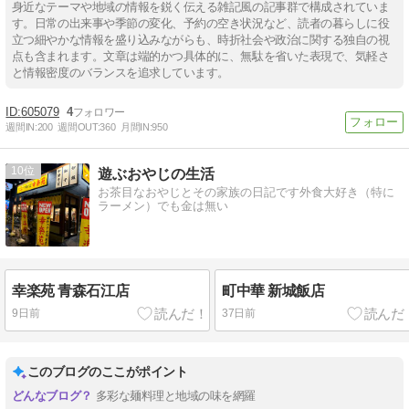
身近なテーマや地域の情報を鋭く伝える雑記風の記事群で構成されていま
す。日常の出来事や季節の変化、予約の空き状況など、読者の暮らしに役
立つ細やかな情報を盛り込みながらも、時折社会や政治に関する独自の視
点も含まれます。文章は端的かつ具体的に、無駄を省いた表現で、気軽さ
と情報密度のバランスを追求しています。
605079
4
週間IN:
200
週間OUT:
360
月間IN:
950
10
遊ぶおやじの生活
お茶目なおやじとその家族の日記です外食大好き（特に
ラーメン）でも金は無い
幸楽苑 青森石江店
町中華 新城飯店
9日前
37日前
このブログのここがポイント
多彩な麺料理と地域の味を網羅