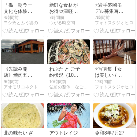
「孫」朝ラー
新鮮な食材が
⭐岩手盛岡モ
文化を体験さ
お得🍈津軽藩
デル募集写真
せようと新城
ねぷた村の朝
集【女は美し
4時間前
7時間前
7時間前
ヨシ爺とふう婆のブログ
つがる時空間
フォトスタジオヒロ
の「ひらこ
市
い】
屋」/ 具ダク
こいくちにぼ
ダクと具ダク
せあぶら煮干
《先読み開
ねぷた と ご予
⭐写真集【女
店》焼肉五苑
約状況（10～
は美しい / や
八戸石堂店の
29日）
まだまや】制
9時間前
10時間前
17時間前
アオモリコネクト
弘前の整体 なごみ療法院
フォトスタジオヒロ
跡地に「質屋
作
かんてい局 八
戸店」 2026年
9月オープン
予定
北の味わい ざ
アウトレイジ
令和8年7月27