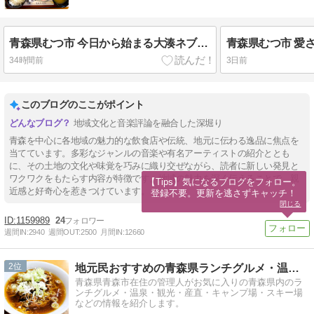
青森県むつ市 今日から始まる大湊ネブタ。そして物価高騰のご時世に、品数たくさん、デザート、ドリンクも付く衝撃1000円ホテルランチ。【はねやホテル】
34時間前
3日前
このブログのここがポイント
地域文化と音楽評論を融合した深堀り
青森を中心に各地域の魅力的な飲食店や伝統、地元に伝わる逸品に焦点を
当てています。多彩なジャンルの音楽や有名アーティストの紹介ととも
に、その土地の文化や味覚を巧みに織り交ぜながら、読者に新しい発見と
ワクワクをもたらす内容が特徴です。地域の魅力を深く伝えることで、親
【Tips】気になるブログをフォロー。

近感と好奇心を惹きつけています。
登録不要。更新を逃さずキャッチ！
閉じる
1159989
24
週間IN:
2940
週間OUT:
2500
月間IN:
12660
2
地元民おすすめの青森県ランチグルメ・温泉・観光情報サイト
青森県青森市在住の管理人がお気に入りの青森県内のラ
ンチグルメ・温泉・観光・産直・キャンプ場・スキー場
などの情報を紹介します。