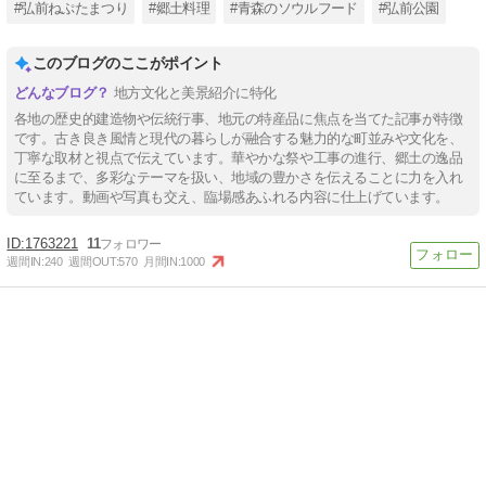
#弘前ねぷたまつり
#郷土料理
#青森のソウルフード
#弘前公園
このブログのここがポイント
地方文化と美景紹介に特化
各地の歴史的建造物や伝統行事、地元の特産品に焦点を当てた記事が特徴
です。古き良き風情と現代の暮らしが融合する魅力的な町並みや文化を、
丁寧な取材と視点で伝えています。華やかな祭や工事の進行、郷土の逸品
に至るまで、多彩なテーマを扱い、地域の豊かさを伝えることに力を入れ
ています。動画や写真も交え、臨場感あふれる内容に仕上げています。
1763221
11
週間IN:
240
週間OUT:
570
月間IN:
1000