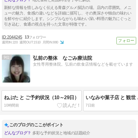
新鮮な情報を惜しみなく伝える青森グルメ探訪の場。店内の雰囲気、メニ
ューの魅力、食感の違いなどを詳細に描写し、その奥深さや独自の味わい
を鮮やかに紹介します。シンプルながらも味わい深い料理の魅力にぐっと
引き込む、食通の視点を持った文章が特徴です。
2044245
13
週間IN:
220
週間OUT:
1510
月間IN:
880
9
弘前の整体 なごみ療法院
女性専用整体院。弘前の飲食店情報などを載せています
ねぷた と ご予約状況（10～29日）
10時間前
7日前
このブログのここがポイント
多彩な予約状況と地域の話題紹介