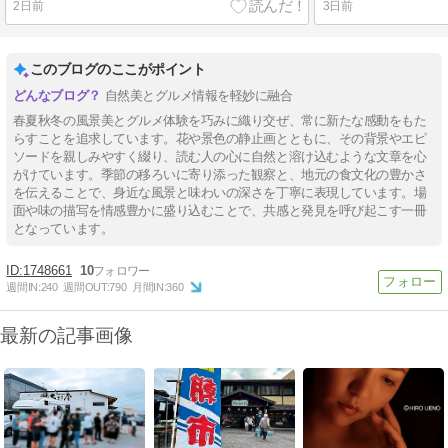
2日前
3日前
このブログのここがポイント
自然美とグルメ情報を軽妙に融合
春夏秋冬の風景美とグルメ体験を巧みに織り交ぜ、常に新たな感動をもた
らすことを追求しています。花や景色の静止画とともに、その背景やエピ
ソードを親しみやすく綴り、読む人の心に自然と溶け込むような文章を心
がけています。季節の移ろいに寄り添った観察と、地元の食文化の豊かさ
を伝えることで、身近な風景と味わいの深さを丁寧に表現しています。場
面や味の描写を情感豊かに盛り込むことで、共感と発見を呼び起こす一冊
となっています。
1748661
10
週間IN:
240
週間OUT:
790
月間IN:
360
最新の記事画像