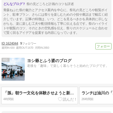
祭の見どころと計画のコツを詳述
青森ねぶた祭の魅力とアクセス案内を中心に、祭礼の見どころや観覧ポイ
ント、駐車プラン、さらには祭りを楽しむための小技や裏話まで幅広く紹
介しています。記事の特徴は、いつ、どこを見るべきかを具体的に示しな
がらも、楽に楽しむ工夫や配信情報も丁寧に伝える点です。祭のハイライ
トや観覧のコツ、そのときの空気感を伝え、祭りのスケジュールと合わせ
て賢く回るアイデアを提案する内容になっています。
1624044
9
週間IN:
630
週間OUT:
1670
月間IN:
2650
4
ヨシ爺とふう婆のブログ
老後を「趣味」で楽しく暮らそうと始めたブログです。
「孫」朝ラー文化を体験させようと新城の「ひらこ屋」/ 具ダク こいくちにぼダクと具ダク せあぶら煮干
4時間前
26時間前