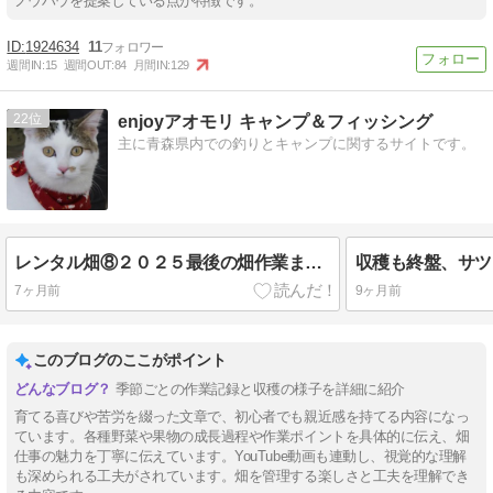
ノウハウを提案している点が特徴です。
1924634
11
週間IN:
15
週間OUT:
84
月間IN:
129
22
enjoyアオモリ キャンプ＆フィッシング
主に青森県内での釣りとキャンプに関するサイトです。
レンタル畑⑧２０２５最後の畑作業まで！
7ヶ月前
9ヶ月前
このブログのここがポイント
季節ごとの作業記録と収穫の様子を詳細に紹介
育てる喜びや苦労を綴った文章で、初心者でも親近感を持てる内容になっ
ています。各種野菜や果物の成長過程や作業ポイントを具体的に伝え、畑
仕事の魅力を丁寧に伝えています。YouTube動画も連動し、視覚的な理解
も深められる工夫がされています。畑を管理する楽しさと工夫を理解でき