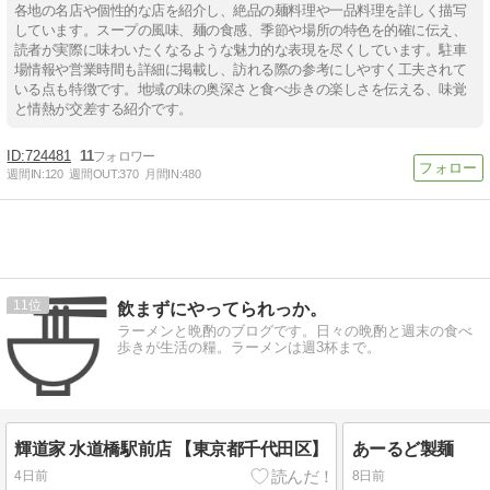
各地の名店や個性的な店を紹介し、絶品の麺料理や一品料理を詳しく描写
しています。スープの風味、麺の食感、季節や場所の特色を的確に伝え、
読者が実際に味わいたくなるような魅力的な表現を尽くしています。駐車
場情報や営業時間も詳細に掲載し、訪れる際の参考にしやすく工夫されて
いる点も特徴です。地域の味の奥深さと食べ歩きの楽しさを伝える、味覚
と情熱が交差する紹介です。
724481
11
週間IN:
120
週間OUT:
370
月間IN:
480
11
飲まずにやってられっか。
ラーメンと晩酌のブログです。日々の晩酌と週末の食べ
歩きが生活の糧。ラーメンは週3杯まで。
輝道家 水道橋駅前店 【東京都千代田区】
あーるど製麺
4日前
8日前