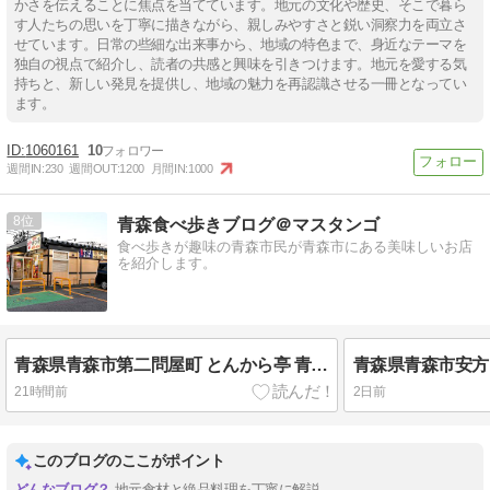
かさを伝えることに焦点を当てています。地元の文化や歴史、そこで暮ら
す人たちの思いを丁寧に描きながら、親しみやすさと鋭い洞察力を両立さ
せています。日常の些細な出来事から、地域の特色まで、身近なテーマを
独自の視点で紹介し、読者の共感と興味を引きつけます。地元を愛する気
持ちと、新しい発見を提供し、地域の魅力を再認識させる一冊となってい
ます。
1060161
10
週間IN:
230
週間OUT:
1200
月間IN:
1000
8
青森食べ歩きブログ＠マスタンゴ
食べ歩きが趣味の青森市民が青森市にある美味しいお店
を紹介します。
青森県青森市第二問屋町 とんから亭 青森問屋町店のから好し定食 (3個)
21時間前
2日前
このブログのここがポイント
地元食材と絶品料理を丁寧に解説