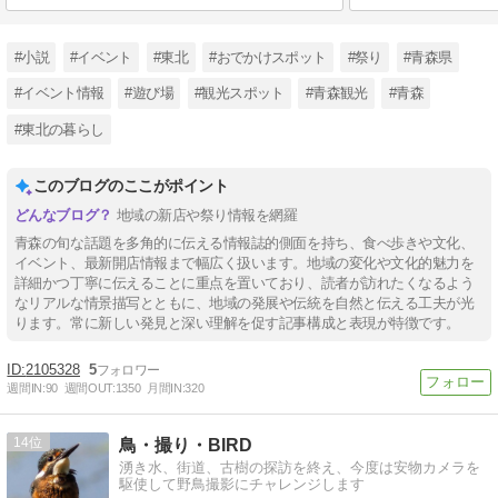
#小説
#イベント
#東北
#おでかけスポット
#祭り
#青森県
#イベント情報
#遊び場
#観光スポット
#青森観光
#青森
#東北の暮らし
このブログのここがポイント
地域の新店や祭り情報を網羅
青森の旬な話題を多角的に伝える情報誌的側面を持ち、食べ歩きや文化、
イベント、最新開店情報まで幅広く扱います。地域の変化や文化的魅力を
詳細かつ丁寧に伝えることに重点を置いており、読者が訪れたくなるよう
なリアルな情景描写とともに、地域の発展や伝統を自然と伝える工夫が光
ります。常に新しい発見と深い理解を促す記事構成と表現が特徴です。
2105328
5
週間IN:
90
週間OUT:
1350
月間IN:
320
14
鳥・撮り・BIRD
湧き水、街道、古樹の探訪を終え、今度は安物カメラを
駆使して野鳥撮影にチャレンジします