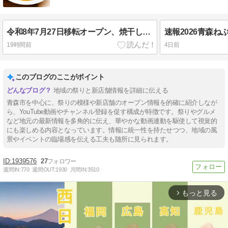
令和8年7月27日移転オープン、焼干し中華に冷たい鳥中華！中華そば 良 【青森県青森市】
19時間前
4日前
このブログのここがポイント
地域の祭りと新店舗情報を詳細に伝える
青森市を中心に、祭りの模様や新店舗のオープン情報を的確に紹介しなが
ら、YouTube動画やチャンネル登録を促す構成が特徴です。祭りやグルメ
など地元の最新情報を多角的に伝え、華やかな動画連動を駆使して視覚的
にも楽しめる内容となっています。情報に統一性を持たせつつ、地域の風
景やイベントの臨場感を伝える工夫も随所に見られます。
1939576
27
週間IN:
770
週間OUT:
1930
月間IN:
3510
もっと見る
arrow_forward_ios