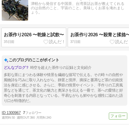
津軽から発信する中国茶、台湾茶話お茶が教えてくれる
のは自然のこと、宇宙のこと。美味しくお茶を淹れまし
ょう。
お茶作り2026 〜乾燥と試飲〜
お茶作り2026 〜殺青と揉捻
35日前
37日前
このブログのここがポイント
時空を超えた茶作りの記録と文化紹介
多彩な茶にまつわる体験や情景を繊細な描写で伝える。その時々の自然や
風物詩を巧みに取り入れながら、静置と撹拌、摘採と萎凋など茶の伝統技
法を身近に感じさせる。さらに、季節の情景やイベント、手作りの工房風
景などを通じて、茶文化の魅力と奥深さを伝える一冊で、茶への愛情と好
奇心を刺激する内容となっている。平易ながらも鮮やかな感性に溢れた語
り口が特徴的だ。
1300967
7
週間IN:
50
週間OUT:
390
月間IN:
240