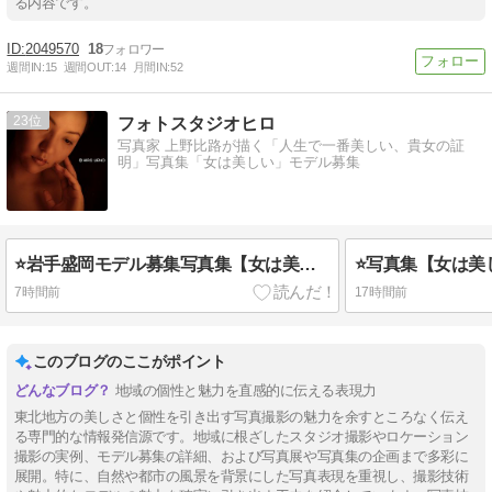
る内容です。
2049570
18
週間IN:
15
週間OUT:
14
月間IN:
52
23
フォトスタジオヒロ
写真家 上野比路が描く「人生で一番美しい、貴女の証
明」写真集「女は美しい」モデル募集
⭐岩手盛岡モデル募集写真集【女は美しい】
⭐写真集【女は美し
7時間前
17時間前
このブログのここがポイント
地域の個性と魅力を直感的に伝える表現力
東北地方の美しさと個性を引き出す写真撮影の魅力を余すところなく伝え
る専門的な情報発信源です。地域に根ざしたスタジオ撮影やロケーション
撮影の実例、モデル募集の詳細、および写真展や写真集の企画まで多彩に
展開。特に、自然や都市の風景を背景にした写真表現を重視し、撮影技術