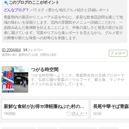
このブログのここがポイント
バラエティ豊かな地元グルメ紹介と詳細レポート
青森県内の新店やリニューアル店を中心に、多彩な飲食店訪問を通じて地
域の味わいを深掘りします。店内の雰囲気やメニュー詳細にこだわり、一
歩踏み込んだ食体験を伝えることにより、外食の楽しさと発見の喜びを読
者に届けています。写真やリアルな食レポートを交えながら、グルメ巡り
の興奮や新たな味覚への好奇心を刺激します。
2004464
14
週間IN:
460
週間OUT:
1290
月間IN:
1930
5
つがる時空間
つがる時空間へようこそ。青森県在住の主婦ブロガーで
す。弘前公園や青森のソウルフード、郷土食、ランチや
カフェのお店を紹介しています。
新鮮な食材がお得🍈津軽藩ねぷた村の朝市
7時間前
3日前