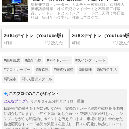
塾長兼プロトレーダー。カルチャー教室講師。京都外大
英米語学科卒。株式投資でマイボートと不動産二棟取
得。デイトレードとスイングトレードの二刀流で毎日給
料日、毎月配当金生活。詳細はブログで。
26 8.5デイトレ（YouTube版）
26 8.3デイトレ（YouTube
4日前
6日前
#資産形成
#高配当株
#デイトレード
#スイングトレード
#プロトレーダー
#青森県
#株式投資塾
#優待株
#配当金生活
#青森市
#株式投資スクール
このブログのここがポイント
リアルタイム分析とフォロー重視
日経平均の動きを丁寧に追いながら、実際のトレード結果や戦略を具体的
に紹介しています。上昇や下落に応じた買い・空売りの実践例を示し、シ
ンプルながらも戦略的なポイントを伝えています。市場の動きに合わせた
臨機応変なトレード姿勢や気配りを重視し、日々の変化に敏感なトレード