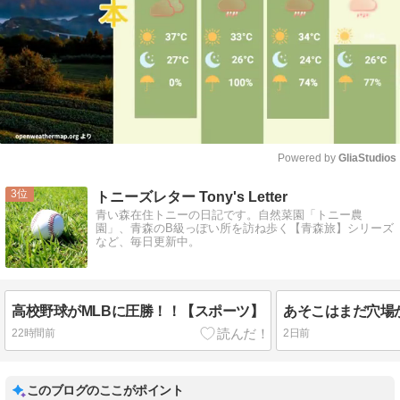
Powered by 
GliaStudios
Mute
3
トニーズレター Tony's Letter
青い森在住トニーの日記です。自然菜園「トニー農
園」、青森のB級っぽい所を訪ね歩く【青森旅】シリーズ
など、毎日更新中。
高校野球がMLBに圧勝！！【スポーツ】
22時間前
2日前
このブログのここがポイント