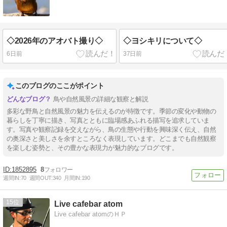
◇2026年のアオバト撮り◇
◇ヨシキリについて◇
6日前
37日前
このブログのここがポイント
鳥や自然風景の詳細な観察と解説
多彩な野鳥と自然風景の魅力を伝えるのが特徴です。季節の変化や動物の
暮らしを丁寧に描き、写真とともに臨場感あふれる描写を追求していま
す。写真や観察記録を交えながら、鳥の生態や行動を興味深く伝え、自然
の奥深さと美しさを余すところなく表現しています。どこまでも自然観察
を楽しむ姿勢と、その豊かな表現力が魅力的なブログです。
1852895
8
週間IN:
70
週間OUT:
340
月間IN:
190
15
Live cafebar atom
Live cafebar atomのＨＰ