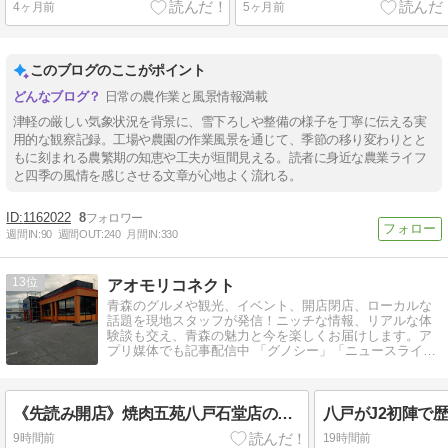
4ヶ月前
5ヶ月前
このブログのここがポイント
日常の農作業と風景情報満載
津軽の厳しい気象状況を背景に、雪下ろしや整備の様子を丁寧に伝える実
用的な観察記録。工場や農園の作業風景を通じて、季節の移り変わりとと
もに刻まれる農繁期の知恵や工夫が垣間見える。読者に身近な農業ライフ
と四季の風情を感じさせる文章が心地よく流れる。
1162022
8
週間IN:
90
週間OUT:
240
月間IN:
330
13
アオモリコネクト
青森のグルメや観光、イベント、開店閉店、ローカルな
話題を現地スタッフが発信！ニッチな情報、リアルな体
験談も交え、青森の魅力と今を楽しくお届けします。ア
プリ媒体でも記事配信中 「グノシー」「ニュースライ
ト」「auサービスToday」
《先読み開店》焼肉五苑八戸石堂店の跡地に「質屋かんてい局 八戸店」 2026年9月オープン予定
9時間前
19時間前