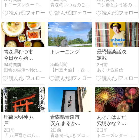
トニーズレター Tony's Letter
青森のいつものごはん ゆこの地元民おすすめグルメ
ヨシ爺とふう婆のブログ
ーツ】
トーストがお
豊富なメニュ
いしすぎた
ーから「背脂
煮干」を「大
盛」でオーダ
ー
青森県むつ市
トレーニング
最恐怪談話決
今日から始ま
定戦
る大湊ネブ
35時間前
34時間前
2日前
【日直田酒】 - 西田酒造店blog -
田舎の生活〜Nothern life〜
あくせる通信
タ。そして物
価高騰のご時
世に、品数た
くさん、デザ
ート、ドリン
クも付く衝撃
1000円ホテル
ランチ。【は
稲荷大明神 八
青森県青森市
あそこはまだ
ねやホテル】
戸
安方 まるかい
穴場かな？
らーめんの醤
【青森旅の
2日前
2日前
2日前
「 八戸育ちの八戸っこ かわむら 」の気ままブログ
青森食べ歩きブログ＠マスタンゴ
トニーズレター Tony's Letter
油らーめん 中
素・POG】