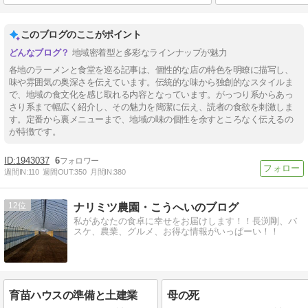
このブログのここがポイント
地域密着型と多彩なラインナップが魅力
各地のラーメンと食堂を巡る記事は、個性的な店の特色を明瞭に描写し、
味や雰囲気の奥深さを伝えています。伝統的な味から独創的なスタイルま
で、地域の食文化を感じ取れる内容となっています。がっつり系からあっ
さり系まで幅広く紹介し、その魅力を簡潔に伝え、読者の食欲を刺激しま
す。定番から裏メニューまで、地域の味の個性を余すところなく伝えるの
が特徴です。
1943037
6
週間IN:
110
週間OUT:
350
月間IN:
380
12
ナリミツ農園・こうへいのブログ
私があなたの食卓に幸せをお届けします！！長渕剛、バ
スケ、農業、グルメ、お得な情報がいっぱーい！！
育苗ハウスの準備と土建業
母の死