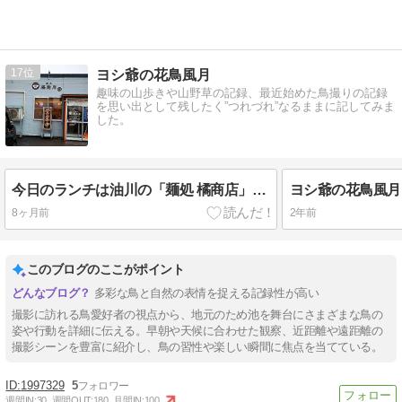
17
ヨシ爺の花鳥風月
趣味の山歩きや山野草の記録、最近始めた鳥撮りの記録
を思い出として残したく”つれづれ”なるままに記してみま
した。
今日のランチは油川の「麺処 橘商店」さん / オーダーは券売機で「ちょい煮干し（並）」
ヨシ爺の花鳥風月
8ヶ月前
2年前
このブログのここがポイント
多彩な鳥と自然の表情を捉える記録性が高い
撮影に訪れる鳥愛好者の視点から、地元のため池を舞台にさまざまな鳥の
姿や行動を詳細に伝える。早朝や天候に合わせた観察、近距離や遠距離の
撮影シーンを豊富に紹介し、鳥の習性や楽しい瞬間に焦点を当てている。
1997329
5
週間IN:
30
週間OUT:
180
月間IN:
100