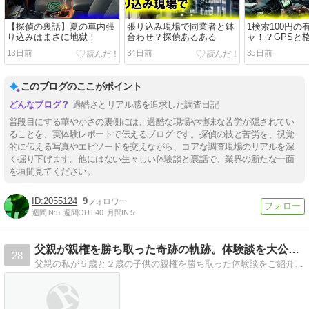
【探偵の裏話】夏の車内張
張り込み現場で同業者と鉢
1検索100円の
り込みはまさに地獄！
合わせ？探偵あるある
ャ！？GPSと
探偵調査
13日前
34日前
35日前
このブログのここがポイント
過酷さとリアル感を追求した調査日記
普段目にする華やかさの裏側には、過酷な現場や地味な苦労が隠されてい
ることを、実体験レポートで伝えるブログです。探偵の技と苦労を、視覚
的に伝える写真やエピソードを交えながら、コアな調査現場のリアルを深
く掘り下げます。他にはない生々しい体験談と裏話で、業界の新たな一面
を垣間見てください。
2055124
9
週間IN:
5
週間OUT:
40
月間IN:
5
父親が親権を勝ち取った奇跡の軌跡。体験談を大公開！
28
父親の私が５歳と２歳の子供の親権を勝ち取った体験談をご紹介。探偵に依頼して妻の浮気の証拠を掴んだ実体験もご紹介します。