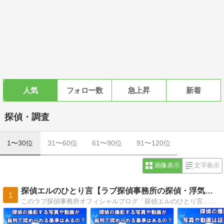
人気
フォロー数
急上昇
新着
探偵・調査
1〜30位
31〜60位
61〜90位
91〜120位
画像表示
文字表示
探偵エルのひとり言【ラブ探偵事務所の探偵・浮気調査ブログ】
1
このラブ探偵事務所オフィシャルブログ「探偵エルのひとり言」は、すべての記事を外注のライターなどには委託せず、これまで多数の調査に携わってきた本物の探偵仲間達の経験を活かして現役探偵がリアルに書いている探偵・浮気調査ブログです。