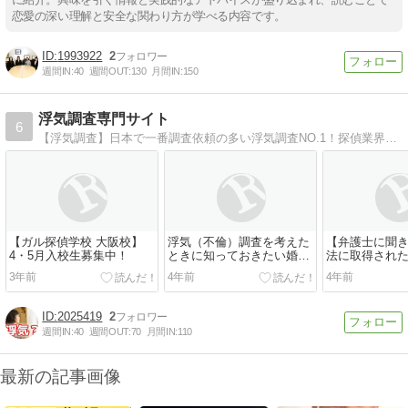
恋愛の深い理解と安全な関わり方が学べる内容です。
1993922
2
週間IN:
40
週間OUT:
130
月間IN:
150
浮気調査専門サイト
6
【浮気調査】日本で一番調査依頼の多い浮気調査NO.1！探偵業界最大手「ガルエージェンシー」の浮気調査専門のホームページです。女性相談員が在籍、女性もお気軽にご相談ください！
【ガル探偵学校 大阪校】
浮気（不倫）調査を考えた
【弁護士に聞
4・5月入校生募集中！
ときに知っておきたい婚姻
法に取得され
費用（婚費）の計算方法に
気を証明する
3年前
4年前
4年前
ついてまとめてみました。
すか？
2025419
2
週間IN:
40
週間OUT:
70
月間IN:
110
最新の記事画像