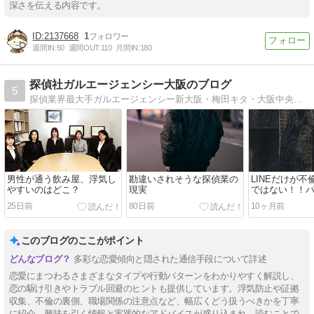
深さを伝える内容です。
2137668
1
週間IN:
50
週間OUT:
110
月間IN:
180
探偵社ガルエージェンシー大阪のブログ
5
探偵業界最大手ガルエージェンシー新大阪・梅田キタ・大阪中央（難波・心斎橋）の代表ブログです。調査・相談事例や日々のことを書いています。
男性が通う飲み屋、浮気し
勘違いされそうな探偵業の
LINEだけが
やすいのはどこ？
現実
ではない！！
ばれない連絡
25日前
80日前
10ヶ月前
このブログのここがポイント
多彩な恋愛傾向と隠された通信手段について詳述
恋愛にまつわるさまざまなタイプや行動パターンをわかりやすく解説し、
恋の駆け引きやトラブル回避のヒントも提供しています。浮気防止や証拠
収集、不倫の裏側、職場関係の注意点など、幅広くどう扱うべきかを丁寧
に紹介。興味を引く情報と実践的なアドバイスが盛り込まれ、読むことで