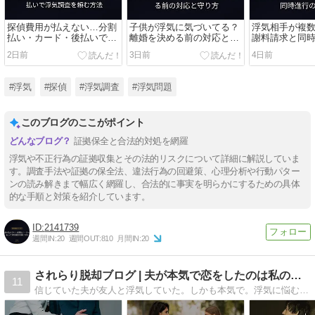
探偵費用が払えない…分割
子供が浮気に気づいてる？
浮気相手が複
払い・カード・後払いで浮
離婚を決める前の対応と守
謝料請求と同
気調査を頼む方法
り方
方
2日前
3日前
4日前
#浮気
#探偵
#浮気調査
#浮気問題
このブログのここがポイント
証拠保全と合法的対処を網羅
浮気や不正行為の証拠収集とその法的リスクについて詳細に解説していま
す。調査手法や証拠の保全法、違法行為の回避策、心理分析や行動パター
ンの読み解きまで幅広く網羅し、合法的に事実を明らかにするための具体
的な手順と対策を紹介しています。
2141739
週間IN:
20
週間OUT:
810
月間IN:
20
されらり脱却ブログ | 夫が本気で恋をしたのは私の友人でした
11
信じていた夫が友人と浮気していた。しかも本気で。浮気に悩むされ妻さんへ、経験者からできるアドバイスなどを記事にしています。