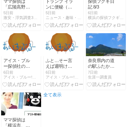
ママ探偵は
トランプ イラ
探偵フクギ日
「広陵高野球
ンに便秘（打
記 8/3
部でいじめ重
つ手なし）
5日前
5日前
6日前
激安・浮気調査3時間無料お試し[オススメ]アスト探偵事務所
ニュース・趣味・ギャンブル VS GCI
横浜の探偵フクギ日記
大事態発生」
か？
検証します
【評判】アス
ト探偵事務所
アイス・ブル
ふと…そー言
奈良県内の道
ー探偵社の固
えば週明けに
の駅ふたかみ
定電話の着信
の月曜日朝に
パーク當麻で
6日前
6日前
7日前
アイス・ブルー!色々メンドくさいっ!!
アイス・ブルー!色々メンドくさいっ!!
生涯一調査員
設定を変えた
問い合わせ電
小休憩の探偵
方が良いかね
話率高いけ
ー？
ど…
全て表示
ママ探偵は
「横浜市、い