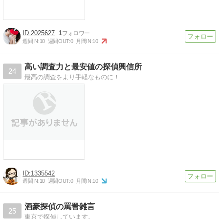
2025627
1
週間IN:
10
週間OUT:
0
月間IN:
10
高い調査力と最安値の探偵興信所
24
最高の調査をより手軽なものに！
1335542
週間IN:
10
週間OUT:
0
月間IN:
10
酒豪探偵の罵詈雑言
25
東京で探偵しています。