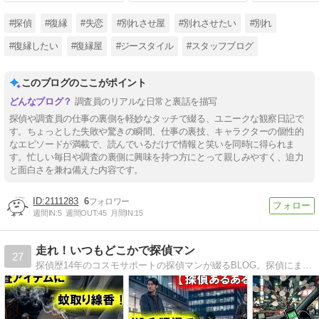
イルシゴデキ
#探偵
#復縁
#失恋
#別れさせ屋
#別れさせたい
#別れ
#復縁したい
#復縁屋
#ジースタイル
#スタッフブログ
このブログのここがポイント
調査員のリアルな日常と裏話を描写
探偵や調査員の仕事の裏側を軽妙なタッチで綴る、ユニークな観察日記で
す。ちょっとした失敗や驚きの瞬間、仕事の裏技、キャラクターの個性的
なエピソードが満載で、読んでいるだけで情報と笑いを同時に得られま
す。忙しい毎日や調査の裏側に興味を持つ方にとって親しみやすく、迫力
と面白さを兼ね備えた内容です。
2111283
6
週間IN:
5
週間OUT:
45
月間IN:
15
走れ！いつもどこかで探偵マン
27
探偵歴14年のコスモサポートの探偵マンが綴るBLOG。探偵にまつわる踏み込んだ話から、日常的なライトな話まで、幅広くご紹介して参ります。