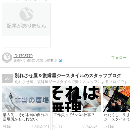
1798779
週間IN:
8
週間OUT:
32
月間IN:
8
別れさせ屋＆復縁屋ジースタイルのスタッフブログ
26
別れさせ屋、復縁屋ジースタイルで働くスタッフによるブログです
潜入先こそが本当の自分の
工作員ってヤバい仕事？
わたくし、生
居場所かもしれない。
ジースタイル
の時によって
4日前
8日前
12日前
変わる、人呼