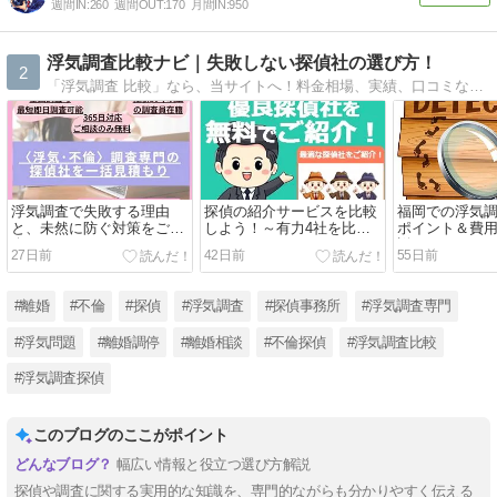
週間IN:
260
週間OUT:
170
月間IN:
950
浮気調査比較ナビ｜失敗しない探偵社の選び方！
2
「浮気調査 比較」なら、当サイトへ！料金相場、実績、口コミなど、複数の探偵社を徹底比較。無料相談可能な、優良探偵社をご紹介。浮気調査は、匿名相談から始めましょう！
浮気調査で失敗する理由
探偵の紹介サービスを比較
福岡での浮気
と、未然に防ぐ対策をご紹
しよう！～有力4社を比較
ポイント＆費
介！
～
説！
27日前
42日前
55日前
#離婚
#不倫
#探偵
#浮気調査
#探偵事務所
#浮気調査専門
#浮気問題
#離婚調停
#離婚相談
#不倫探偵
#浮気調査比較
#浮気調査探偵
このブログのここがポイント
幅広い情報と役立つ選び方解説
探偵や調査に関する実用的な知識を、専門的ながらも分かりやすく伝える