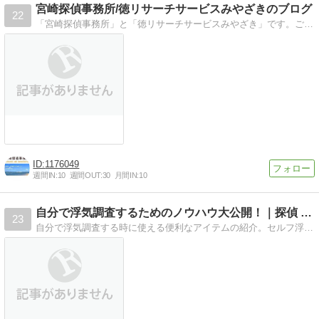
宮崎探偵事務所/徳リサーチサービスみやざきのブログ
22
「宮崎探偵事務所」と「徳リサーチサービスみやざき」です。ご相談24時間受付中です！調査は全国対応致します！
1176049
週間IN:
10
週間OUT:
30
月間IN:
10
自分で浮気調査するためのノウハウ大公開！｜探偵 Ｒ＆Ｉ
23
自分で浮気調査する時に使える便利なアイテムの紹介。セルフ浮気調査のやり方や証拠をつかむ便利ツール、尾行の方法など：探偵・興信所 Ｒ＆Ｉ 東京が提供いたします。