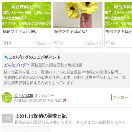
探偵フクギ日記 8/6
探偵フクギ日記 8/4
探偵フクギ日記 
3日前
5日前
6日前
このブログのここがポイント
実務重視の調査活動と地域連携
様々な案件を通じて、現場のリアルな調査風景や地域との交流を描写し、
実践的な調査の流れや工夫を詳述します。信頼と連携を重視しながら、誠
実な調査姿勢を伝える内容となっています。
2075038
3
週間IN:
10
週間OUT:
80
月間IN:
20
まめしば探偵の調査日記
13
探偵調査の裏話なんか書いてます。さまざまな人生模様がるからお面白い。