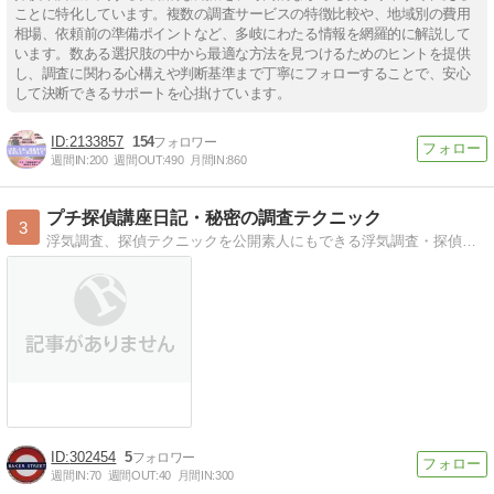
ことに特化しています。複数の調査サービスの特徴比較や、地域別の費用
相場、依頼前の準備ポイントなど、多岐にわたる情報を網羅的に解説して
います。数ある選択肢の中から最適な方法を見つけるためのヒントを提供
し、調査に関わる心構えや判断基準まで丁寧にフォローすることで、安心
して決断できるサポートを心掛けています。
2133857
154
週間IN:
200
週間OUT:
490
月間IN:
860
プチ探偵講座日記・秘密の調査テクニック
3
浮気調査、探偵テクニックを公開素人にもできる浮気調査・探偵調査のテクニック・マル秘情報が満載。
302454
5
週間IN:
70
週間OUT:
40
月間IN:
300