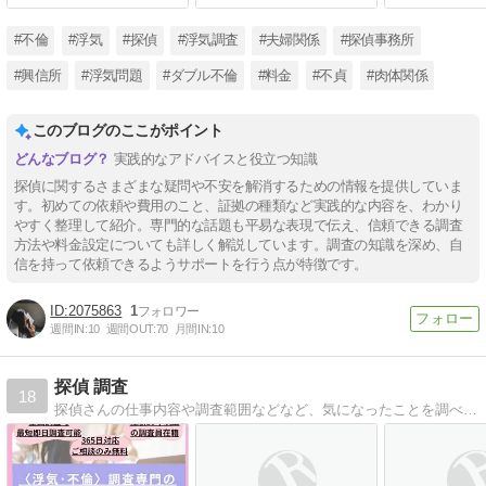
#不倫
#浮気
#探偵
#浮気調査
#夫婦関係
#探偵事務所
#興信所
#浮気問題
#ダブル不倫
#料金
#不貞
#肉体関係
このブログのここがポイント
実践的なアドバイスと役立つ知識
探偵に関するさまざまな疑問や不安を解消するための情報を提供していま
す。初めての依頼や費用のこと、証拠の種類など実践的な内容を、わかり
やすく整理して紹介。専門的な話題も平易な表現で伝え、信頼できる調査
方法や料金設定についても詳しく解説しています。調査の知識を深め、自
信を持って依頼できるようサポートを行う点が特徴です。
2075863
1
週間IN:
10
週間OUT:
70
月間IN:
10
探偵 調査
18
探偵さんの仕事内容や調査範囲などなど、気になったことを調べてまとめていきます。