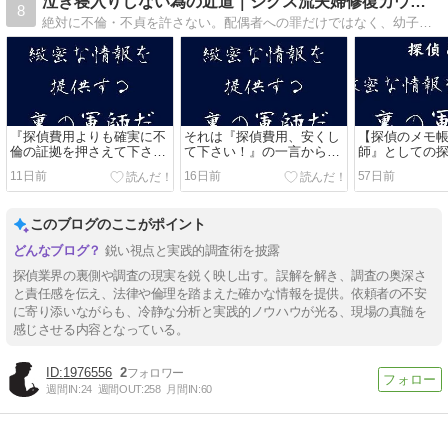
泣き寝入りしない為の近道｜ジグス流夫婦修復カウンセラー
8
絶対に不倫・不貞を許さない。配偶者への罪だけではなく、幼子の将来も産んでくれた両親への裏切り行為です。貴女の悩み、弁護士が解決できない問題解決の糸口が、ここにあり。絶対ギャフンと言わせてやる！
『探偵費用よりも確実に不
それは『探偵費用、安くし
【探偵のメモ帳
倫の証拠を押さえて下さ
て下さい！』の一言から
師』としての
い！』【探偵のメモ帳 】
【探偵のメモ帳 】
っ張る弁護士
11日前
16日前
57日前
このブログのここがポイント
鋭い視点と実践的調査術を披露
探偵業界の裏側や調査の現実を鋭く映し出す。誤解を解き、調査の奥深さ
と責任感を伝え、法律や倫理を踏まえた確かな情報を提供。依頼者の不安
に寄り添いながらも、冷静な分析と実践的ノウハウが光る、現場の真髄を
感じさせる内容となっている。
1976556
2
週間IN:
24
週間OUT:
258
月間IN:
60