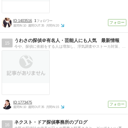
1403516
1
週間IN:
10
週間OUT:
35
月間IN:
20
うわさの探偵＠有名人・芸能人にも人気 最新情報
15
今や、探偵に依頼をする人は増加し、浮気調査やストーカ対策、人探しなど、相談内容はさまざまです。最初の相談や見積もりは無料のところが多いので、誰でも気軽に利用で…
1773475
週間IN:
10
週間OUT:
35
月間IN:
15
ネクスト・ドア探偵事務所のブログ
16