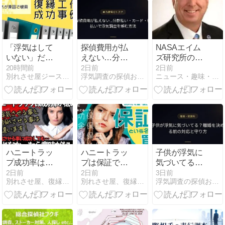
「浮気はして
探偵費用が払
NASAエイム
いない」だけ
えない…分割
ズ研究所の極
では戻れなか
払い・カー
秘技術 No2
20時間前
2日前
2日前
別れさせ屋ジースタイルの新人教育ブログ
浮気調査の探偵おすすめ19社を比較【2026年最新】
ニュース・趣味・ギャンブル VS GCI
った｜失った
ド・後払いで
信頼と向き合
浮気調査を頼
った復縁成功
む方法
事例
ハニートラッ
ハニートラッ
子供が浮気に
プ成功率は何
プは保証でき
気づいてる？
の数字？別れ
ません｜別れ
離婚を決める
2日前
2日前
3日前
別れさせ屋、復縁屋ジースタイル怒り心頭ブログ
別れさせ屋、復縁屋ジースタイル怒り心頭ブログ
浮気調査の探偵おすすめ19社を比較【2026年最新】
させ屋の成功
させ屋の説明
前の対応と守
率を見る時の
で確認するべ
り方
注意点
きこと