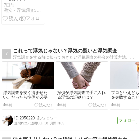
じめ重大事態
7日前
激安・浮気調査3時間無料お試し[オススメ]アスト探偵事務所
82件も発生」
検証します
【評判】アス
ト探偵事務所
これって浮気じゃない？浮気の疑いと浮気調査
7
浮気調査をする前に知っておきたい浮気調査の料金の計算方法。料金相場はどのくらいなのか？依頼前に料金は抑えられるのか？そもそもどんな証拠があればいいのか？
浮気調査を安く済ませた
探偵が浮気調査で手に入れ
プロといえど
い。だったら準備が必要
る浮気の証拠とは？
を失敗するこ
4年前
4年前
4年前
2050220
2
週間IN:
25
週間OUT:
80
月間IN:
85