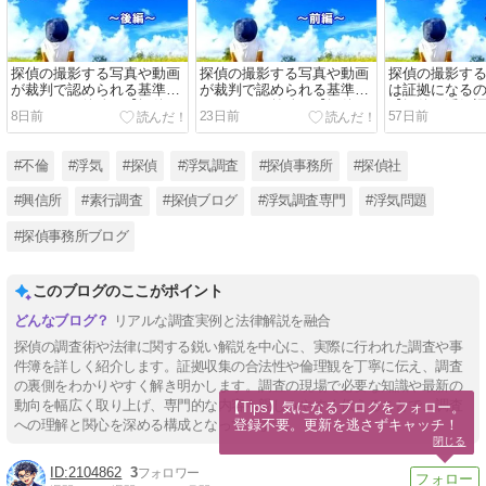
探偵の撮影する写真や動画
探偵の撮影する写真や動画
探偵の撮影す
が裁判で認められる基準は
が裁判で認められる基準は
は証拠になる
あるの？～後編～【探偵・
あるの？～前編～【探偵・
【探偵・浮気
8日前
23日前
57日前
浮気調査ブログ】
浮気調査ブログ】
#不倫
#浮気
#探偵
#浮気調査
#探偵事務所
#探偵社
#興信所
#素行調査
#探偵ブログ
#浮気調査専門
#浮気問題
#探偵事務所ブログ
このブログのここがポイント
リアルな調査実例と法律解説を融合
探偵の調査術や法律に関する鋭い解説を中心に、実際に行われた調査や事
件簿を詳しく紹介します。証拠収集の合法性や倫理観を丁寧に伝え、調査
の裏側をわかりやすく解き明かします。調査の現場で必要な知識や最新の
動向を幅広く取り上げ、専門的な内容も親しみやすく伝えることで、調査
【Tips】気になるブログをフォロー。

登録不要。更新を逃さずキャッチ！
への理解と関心を深める構成となっています。
閉じる
2104862
3