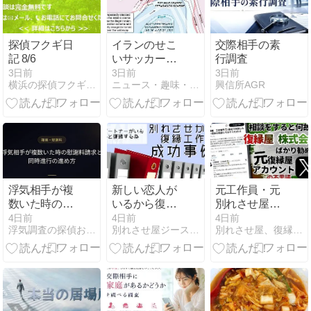
探偵フクギ日
イランのせこ
交際相手の素
記 8/6
いサッカー風
行調査
外交とトラン
3日前
3日前
3日前
横浜の探偵フクギ日記
ニュース・趣味・ギャンブル VS GCI
興信所AGR
プのビジネス
外交
浮気相手が複
新しい恋人が
元工作員・元
数いた時の慰
いるから復縁
別れさせ屋を
謝料請求と同
できないとは
名乗る人が復
4日前
4日前
4日前
浮気調査の探偵おすすめ19社を比較【2026年最新】
別れさせ屋ジースタイルの新人教育ブログ
別れさせ屋、復縁屋ジースタイル怒り心頭ブログ
時進行の進め
限らない。本
縁屋株式会社
方
当に確認すべ
を紹介する理
きだったのは
由｜契約前に
「新しい恋愛
確認したい判
が始まった理
断基準
由」でした。