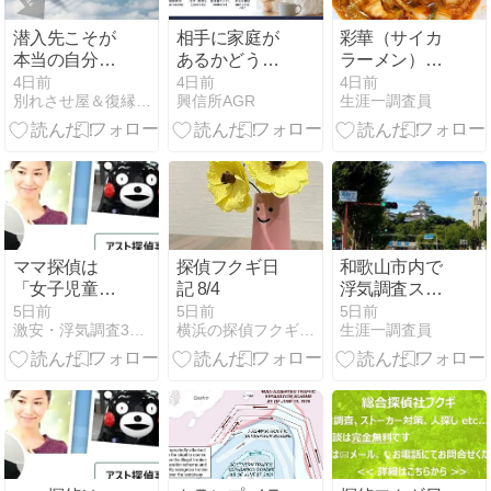
潜入先こそが
相手に家庭が
彩華（サイカ
本当の自分の
あるかどうか
ラーメン）で
居場所かもし
を調べる
スタミナアッ
4日前
4日前
4日前
別れさせ屋＆復縁屋ジースタイルのスタッフブログ
興信所AGR
生涯一調査員
れない。
プを目論む探
偵
ママ探偵は
探偵フクギ日
和歌山市内で
「女子児童に
記 8/4
浮気調査スペ
わいせつな行
シャルプラン
5日前
5日前
5日前
激安・浮気調査3時間無料お試し[オススメ]アスト探偵事務所
横浜の探偵フクギ日記
生涯一調査員
為をした講師
を実施する探
を逮捕」検証
偵・興信所
します【評
判】アスト探
偵事務所