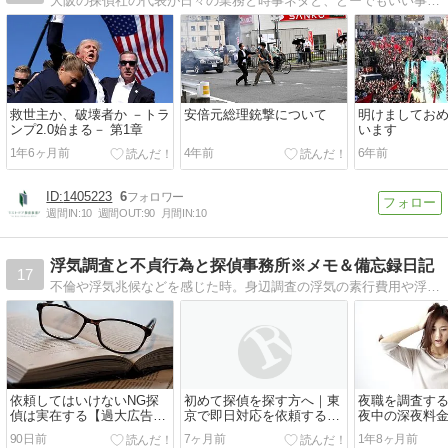
大阪の探偵社の代表が日々の業務と時事ネタと、どーでもいい事などを徒然と・・・
救世主か、破壊者か －トラ
安倍元総理銃撃について
明けましてお
ンプ2.0始まる－ 第1章
います
1年6ヶ月前
4年前
6年前
1405223
6
週間IN:
10
週間OUT:
90
月間IN:
10
浮気調査と不貞行為と探偵事務所※メモ＆備忘録日記
17
不倫や浮気兆候などを感じた時。身辺調査の浮気の素行費用や浮気問題について。探偵事務所の依頼するとき、事前に知っておきたい大切なポイント。調べたことをメモ代わりにここに書きとめます。
依頼してはいけないNG探
初めて探偵を探す方へ｜東
夜職を調査す
偵は実在する【過大広告や
京で即日対応を依頼する前
夜中の深夜料
格安料金には注意】
に
90日前
7ヶ月前
1年8ヶ月前