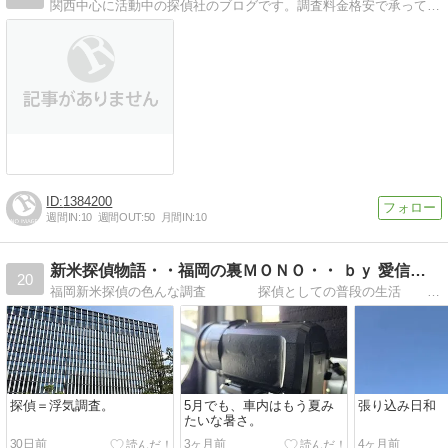
関西中心に活動中の探偵社のブログです。調査料金格安で承っています。高品質低価格がモットーです。
1384200
週間IN:
10
週間OUT:
50
月間IN:
10
新米探偵物語・・福岡の裏ＭＯＮＯ・・ ｂｙ 愛信興信所
20
福岡新米探偵の色んな調査 探偵としての普段の生活 探偵って何をしているんだろう？？ と言う疑問をどんどんアップしていきます。 駆け出…
探偵＝浮気調査。
5月でも、車内はもう夏み
張り込み日和
たいな暑さ。
30日前
3ヶ月前
4ヶ月前