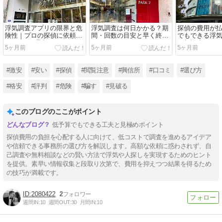
浮気調査アプリの限界と危
浮気調査は何日かかる？期
探偵の費用が
険性｜プロの探偵に依頼す
間・回数の目安と早く終わ
でもできる浮
べき3つの理由
らせるためのポイント
と相談先
5ヶ月前
5ヶ月前
5ヶ月前
#激安
#安い
#探偵
#閲覧注意
#興信所
#口コミ
#選び方
#格安
#評判
#危険
#騙す
#見破る
このブログのここがポイント
低予算でもできる工夫と見極めポイント
探偵費用の負担を心配する人に向けて、低コストで調査を進めるアイデア
や信頼できる事務所の選び方を解説します。高額な依頼に惑わされず、自
己調査や無料相談などの賢い方法で浮気や人探しを実現するためのヒント
を提供。素早い情報収集と段取り次第で、費用を抑えつつ結果を得るため
の技巧が満載です。
2080422
2
週間IN:
10
週間OUT:
30
月間IN:
10