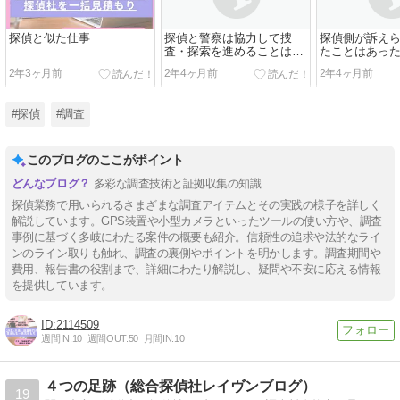
探偵と似た仕事
探偵と警察は協力して捜
探偵側が訴え
査・探索を進めることはあ
たことはあっ
るのか？
か？
2年3ヶ月前
2年4ヶ月前
2年4ヶ月前
#探偵
#調査
このブログのここがポイント
多彩な調査技術と証拠収集の知識
探偵業務で用いられるさまざまな調査アイテムとその実践の様子を詳しく
解説しています。GPS装置や小型カメラといったツールの使い方や、調査
事例に基づく多岐にわたる案件の概要も紹介。信頼性の追求や法的なライ
ンのライン取りも触れ、調査の裏側やポイントを明かします。調査期間や
費用、報告書の役割まで、詳細にわたり解説し、疑問や不安に応える情報
を提供しています。
2114509
週間IN:
10
週間OUT:
50
月間IN:
10
４つの足跡（総合探偵社レイヴンブログ）
19