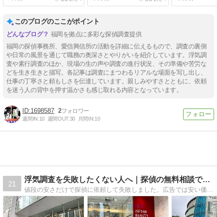
このブログのここがポイント
福岡を拠点に多彩な探偵調査提供
福岡の探偵事務所、愛信興信所の活動を詳細に伝えるもので、調査の裏側
や日常の風景を通じて職務の奥深さとやりがいを紹介しています。浮気調
査や素行調査のほか、現場の生の声や調査の進行状況、その準備や苦労な
どを生き生きと描写。各記事は調査にまつわるリアルな場面を写し出し、
仕事の丁寧さと頼もしさを伝達しています。親しみやすさとともに、依頼
を迷う人の背中を押す温かさも感じ取れる内容となっています。
1698587
2
週間IN:
10
週間OUT:
30
月間IN:
10
浮気調査を失敗したくない人へ｜探偵の無料相談で分かる真実注意
21
値段の安さだけで探偵に依頼して失敗しました。広告では安い価格ですが、実際は料金表もなく提示された金額は手書きで書いたもの。ひどい対応で信じられませんが実際にあったことなのです。