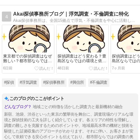
Akai探偵事務所ブログ｜浮気調査・不倫調査に特化
4
Akai探偵事務所は、全国15拠点で浮気・不倫調査を中心に活動している探偵事務所です。創業から25年、専門性を磨き続け、日々さまざまなご相談に向き合っています。探偵社選びに迷っている方や、不安を抱えている方のお役に立てれば幸いです。
東京都での探偵調査はなぜ
探偵調査はどう変わる？豊
探偵調査はど
難しい？都市部ならではの
島区ならではの環境と依頼
島区ならでは
特徴と依頼時のポイント
時のポイント
時のポイント
6日前
48日前
7ヶ月前
#探偵
#浮気調査
#探偵事務所
#興信所
#不倫調査
このブログのここがポイント
地域ごとの特徴を活かした調査力と最新機材の融合
新宿、池袋、渋谷といった東京の繁華街を舞台に、調査現場のリアルな環
境と探偵技術の工夫を詳しく紹介しています。各エリアの特性を理解し、
調査の難しさを克服するためのポイントや、地域最高水準の機材と技術を
駆使した証拠収集のアプローチがわかります。それに伴い、お客さまが安
心して依頼できる安心ポイントも伝えており、都市部ならではの調査の奥