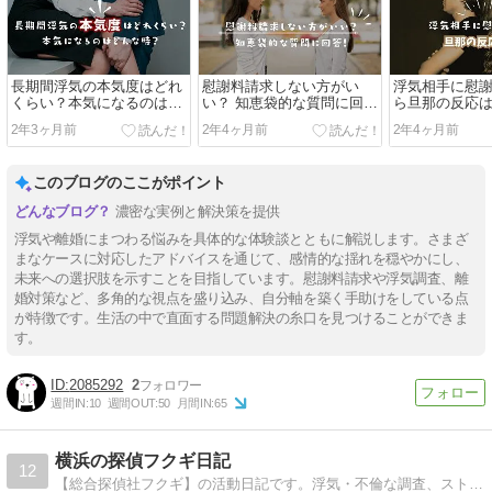
長期間浮気の本気度はどれ
慰謝料請求しない方がい
浮気相手に慰
くらい？本気になるのはど
い？ 知恵袋的な質問に回
ら旦那の反応
んな時？
答！
ギレされた！
2年3ヶ月前
2年4ヶ月前
2年4ヶ月前
このブログのここがポイント
濃密な実例と解決策を提供
浮気や離婚にまつわる悩みを具体的な体験談とともに解説します。さまざ
まなケースに対応したアドバイスを通じて、感情的な揺れを穏やかにし、
未来への選択肢を示すことを目指しています。慰謝料請求や浮気調査、離
婚対策など、多角的な視点を盛り込み、自分軸を築く手助けをしている点
が特徴です。生活の中で直面する問題解決の糸口を見つけることができま
す。
2085292
2
週間IN:
10
週間OUT:
50
月間IN:
65
横浜の探偵フクギ日記
12
【総合探偵社フクギ】の活動日記です。浮気・不倫な調査、ストーカー対策、人探し、潜入調査など、何かお悩みの方は何でもお気軽にご連絡ください。相談無料！ホームページはこちら↓https://www.fukugi-tantei.com