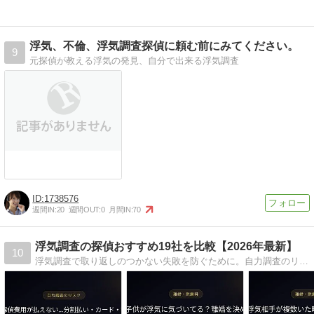
浮気、不倫、浮気調査探偵に頼む前にみてください。
9
元探偵が教える浮気の発見、自分で出来る浮気調査
1738576
週間IN:
20
週間OUT:
0
月間IN:
70
浮気調査の探偵おすすめ19社を比較【2026年最新】
10
浮気調査で取り返しのつかない失敗を防ぐために。自力調査のリスクを排除し、言い逃れできない事実を「黒」と確定させるための探偵事務所・見積もりサービスを厳選して徹底解説。