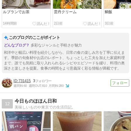
ルブランでお茶
雲丹クリーム
鯛飯
14時間前
2日前
3日前
このブログのここがポイント
多彩なジャンルと手軽さが魅力
和洋中と幅広い料理を紹介しながら、日常の食の楽しみ方を丁寧に伝えま
す。季節の旬食材やお店のレポート、ちょっとした工夫を加えた家庭料理
まで、誰でも気軽に取り入れられるレシピやエピソードを綴り、料理の奥
深さと楽しさを提案。食事の時間をより意義深く彩る情報が満載です。
731415
3
週間IN:
60
週間OUT:
810
月間IN:
280
今日ものほほん日和
12
美味しいものや東京での生活日記。