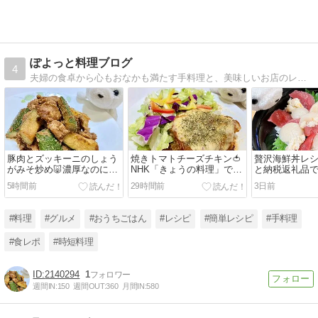
ぽよっと料理ブログ
4
夫婦の食卓から心もおなかも満たす手料理と、美味しいお店のレポをお届けするぽよ〜♪
豚肉とズッキーニのしょう
焼きトマトチーズチキン🍅
贅沢海鮮丼レシ
がみそ炒め🐷濃厚なのにヘ
NHK「きょうの料理」で紹
と納税返礼品
ルシーでダイエットメニュ
介レシピ🍳簡単なのに絶品
テ・カニ・マ
5時間前
29時間前
3日前
ーにも💕忙しい日の超時短
なごちそうおかず✨
～🐟
レシピ🍳
#料理
#グルメ
#おうちごはん
#レシピ
#簡単レシピ
#手料理
#食レポ
#時短料理
2140294
1
週間IN:
150
週間OUT:
360
月間IN:
580