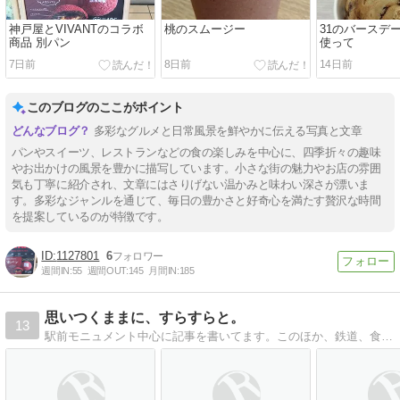
神戸屋とVIVANTのコラボ
桃のスムージー
31のバースデ
商品 別パン
使って
7日前
8日前
14日前
このブログのここがポイント
多彩なグルメと日常風景を鮮やかに伝える写真と文章
パンやスイーツ、レストランなどの食の楽しみを中心に、四季折々の趣味
やお出かけの風景を豊かに描写しています。小さな街の魅力やお店の雰囲
気も丁寧に紹介され、文章にはさりげない温かみと味わい深さが漂いま
す。多彩なジャンルを通じて、毎日の豊かさと好奇心を満たす贅沢な時間
を提案しているのが特徴です。
1127801
6
週間IN:
55
週間OUT:
145
月間IN:
185
思いつくままに、すらすらと。
13
駅前モニュメント中心に記事を書いてます。このほか、鉄道、食料・飲料レビューなども、思いつくままに書いていきます。