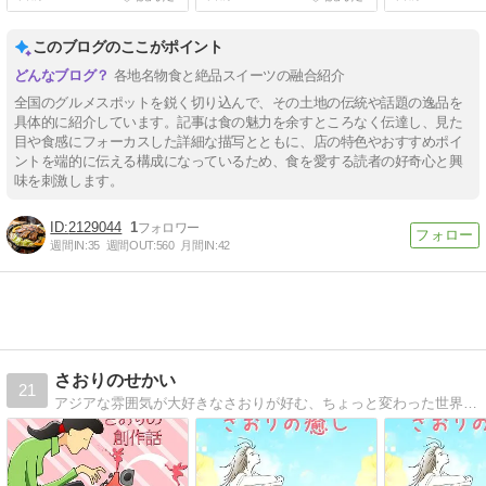
店まとめ！
ーチまとめ！ ＃和食
とめ！ ＃ラー
このブログのここがポイント
各地名物食と絶品スイーツの融合紹介
全国のグルメスポットを鋭く切り込んで、その土地の伝統や話題の逸品を
具体的に紹介しています。記事は食の魅力を余すところなく伝達し、見た
目や食感にフォーカスした詳細な描写とともに、店の特色やおすすめポイ
ントを端的に伝える構成になっているため、食を愛する読者の好奇心と興
味を刺激します。
2129044
1
週間IN:
35
週間OUT:
560
月間IN:
42
さおりのせかい
21
アジアな雰囲気が大好きなさおりが好む、ちょっと変わった世界へご案内します。