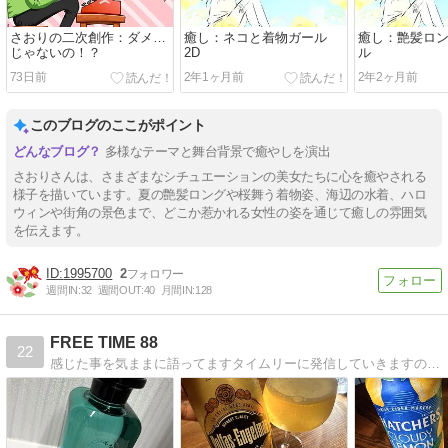
さおりの二次創作：ダメ…
癒し：ネコと着物ガール
癒し：艶髪ロ
じゃないの！？
2D
ル
73日前
2年1ヶ月前
2年2ヶ月前
このブログのここがポイント
多様なテーマと舞台背景で癒やしを演出
さおりさんは、さまざまなシチュエーションの美女たちに心を癒やされる
様子を描いています。夏の艶髪ロングや桜舞う着物姿、海辺の水着、ハロ
ウィンや街角の景色まで、どこか惹かれる女性の姿を通じて癒しの雰囲気
を伝えます。
1995700
2
週間IN:
32
週間OUT:
40
月間IN:
128
FREE TIME 88
22
感じた事を気ままに語ってますタイムリーに発信していきますので遊びに来てください。