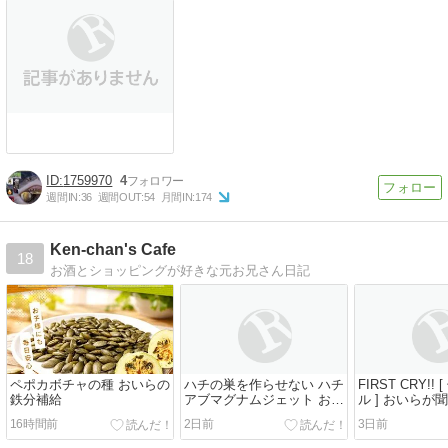
1759970
4
週間IN:
36
週間OUT:
54
月間IN:
174
Ken-chan's Cafe
18
お酒とショッピングが好きな元お兄さん日記
ペポカボチャの種 おいらの
ハチの巣を作らせない ハチ
FIRST CRY!!
鉄分補給
アブマグナムジェット おい
ル ] おいらが
らのお使い
16時間前
2日前
3日前