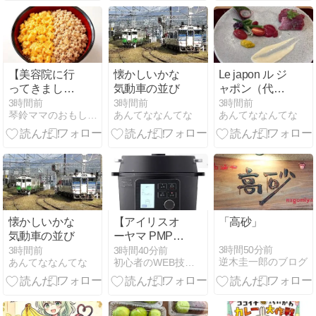
きコストコ祭
り中
【美容院に行
懐かしいかな
Le japon ル ジ
ってきました
気動車の並び
ャポン（代官
★マンション
山）
3時間前
3時間前
3時間前
琴鈴ママのおもしろ生活
あんてななんてな
あんてななんてな
の交流会の為
のチラシをも
らいに 《包括
支援センタ
ー》へ★夕食
は『二色丼』
『空心菜炒
め』他】
懐かしいかな
【アイリスオ
「高砂」
気動車の並び
ーヤマ PMPC-
MA2-B レビュ
3時間50分前
3時間前
3時間40分前
逆木圭一郎のブログ
あんてななんてな
初心者のWEB技術習得の軌跡
ー】これ1台
でほったらか
し調理！かぼ
ちゃの煮物も