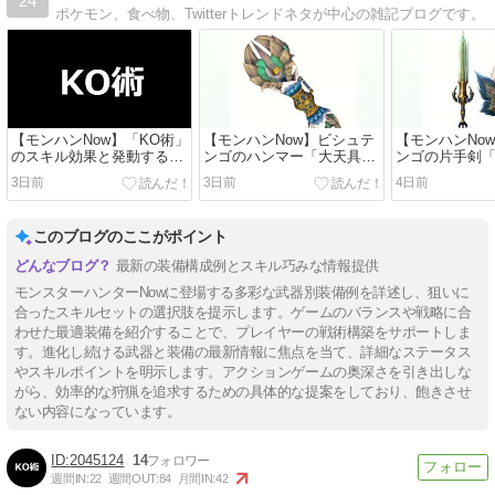
24
ポケモン、食べ物、Twitterトレンドネタが中心の雑記ブログです。
【モンハンNow】「KO術」
【モンハンNow】ビシュテ
【モンハンNo
のスキル効果と発動する防
ンゴのハンマー「大天具・
ンゴの片手剣
具 / 与えた気絶蓄積値に応
鈷槌コンゴウ」に溜打・響
剣フドウ」に
3日前
3日前
4日前
じたダメージを与える「ダ
音強化やKO術などのスキ
攻撃活性など
ブルインパクト」と相性が
ルを付けられる装備構成例
けられる装備
良い
このブログのここがポイント
最新の装備構成例とスキル巧みな情報提供
モンスターハンターNowに登場する多彩な武器別装備例を詳述し、狙いに
合ったスキルセットの選択肢を提示します。ゲームのバランスや戦略に合
わせた最適装備を紹介することで、プレイヤーの戦術構築をサポートしま
す。進化し続ける武器と装備の最新情報に焦点を当て、詳細なステータス
やスキルポイントを明示します。アクションゲームの奥深さを引き出しな
がら、効率的な狩猟を追求するための具体的な提案をしており、飽きさせ
ない内容になっています。
2045124
14
週間IN:
22
週間OUT:
84
月間IN:
42