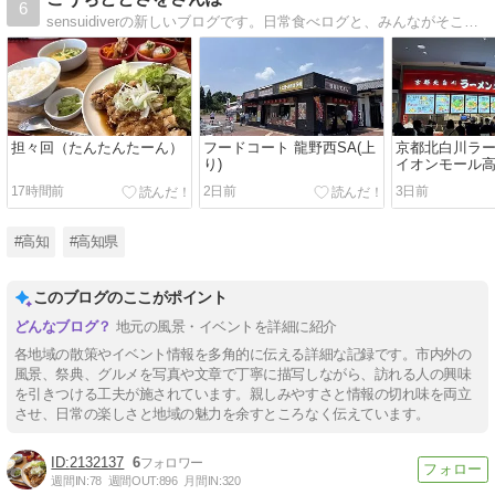
6
sensuidiverの新しいブログです。日常食べログと、みんながそこを訪れたい。そこに行きたいと思えるように心掛けながら投稿（しているつもり）
担々回（たんたんたーん）
フードコート 龍野西SA(上
京都北白川ラ
り)
イオンモール
17時間前
2日前
3日前
#高知
#高知県
このブログのここがポイント
地元の風景・イベントを詳細に紹介
各地域の散策やイベント情報を多角的に伝える詳細な記録です。市内外の
風景、祭典、グルメを写真や文章で丁寧に描写しながら、訪れる人の興味
を引きつける工夫が施されています。親しみやすさと情報の切れ味を両立
させ、日常の楽しさと地域の魅力を余すところなく伝えています。
2132137
6
週間IN:
78
週間OUT:
896
月間IN:
320