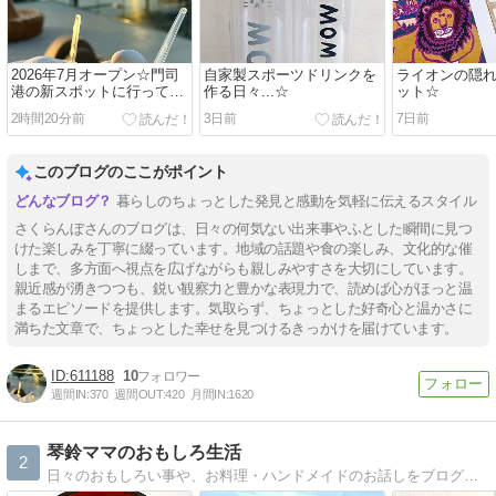
2026年7月オープン☆門司
自家製スポーツドリンクを
ライオンの隠
港の新スポットに行ってみ
作る日々...☆
ット☆
た。
2時間20分前
3日前
7日前
このブログのここがポイント
暮らしのちょっとした発見と感動を気軽に伝えるスタイル
さくらんぼさんのブログは、日々の何気ない出来事やふとした瞬間に見つ
けた楽しみを丁寧に綴っています。地域の話題や食の楽しみ、文化的な催
しまで、多方面へ視点を広げながらも親しみやすさを大切にしています。
親近感が湧きつつも、鋭い観察力と豊かな表現力で、読めば心がほっと温
まるエピソードを提供します。気取らず、ちょっとした好奇心と温かさに
満ちた文章で、ちょっとした幸せを見つけるきっかけを届けています。
611188
10
週間IN:
370
週間OUT:
420
月間IN:
1620
琴鈴ママのおもしろ生活
2
日々のおもしろい事や、お料理・ハンドメイドのお話しをブログで公開中〜〜〜♪