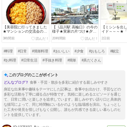
【美容院に行ってきました
【《品川駅 高輪口》の今の
【ミシンを出
★マンションの交流会の為
様子★実家の片づけ★夕食
イド～～～★
のチラシをもらいに 《包括
は《かぶらや》で『焼き
ざ掛け」を『
3時間前
20時間前
2日前
支援センター》へ★夕食は
鳥』はじめ『おつまみ』
リメイク★今
『二色丼』『空心菜炒め』
色々～～～】
『豚味噌漬け
他】
#料理
#日常
#簡単料理
#おいしい
#夕食
#おもしろ
#献立
#お料理
#日常生活
#手抜き料理
#簡単
#具だくさん
このブログのここがポイント
食事・手芸・散歩を多彩に紹介する親しみやすさ
身近な出来事や趣味をテーマにした記事は、食事やお出かけ、手芸などの
多彩な活動を丁寧に綴る点が特徴です。気軽に楽しめるエピソードを通じ
て、日常に潤いと楽しさを追求しています。親しみやすい語り口と具体的
な描写によって、同じ時間軸にいるかのような臨場感を演出。ちょっとし
た工夫や発見を惜しげもなく公開し、誰もが共感できる楽しい暮らしのヒ
ントを提供しています。