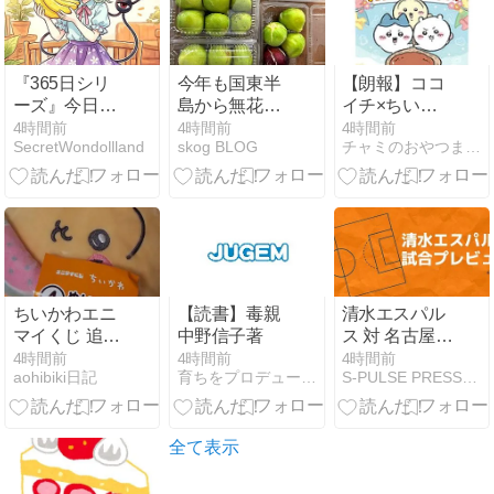
サラダチキン
も絶品に仕上
がる電気圧力
鍋の魅力
『365日シリ
今年も国東半
【朗報】ココ
ーズ』今日は
島から無花果
イチ×ちいか
バナナの日
が届いた
わ第2弾、8月
4時間前
4時間前
4時間前
SecretWondollland
skog BLOG
チャミのおやつまとめ
7日開始！う
さぎ狙いで争
奪戦へｗｗｗ
ちいかわエニ
【読書】毒親
清水エスパル
マイくじ 追加
中野信子著
ス 対 名古屋グ
５回
ランパス スタ
4時間前
4時間前
4時間前
aohibiki日記
育ちをプロデュースする女性社長のブログ
S-PULSE PRESS（エスパルス プレス）
メン予想｜タ
イトルを目指
す最初の一歩
J1 2026/27 第
全て表示
1節