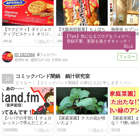
【マクビティ】ダイジェス
【大阪前田製菓】ちょぼち
御座候 セブン
ティブビスケット オリジナ
ょぼ ・誰もが知っている？
(松原市) ・南
【Tips】気になるブログをフォロー。

ル ・英国発の老舗ビスケッ
「昔ながらの焼菓子」
有名「回転焼
登録不要。更新を逃さずキャッチ！
4年前
4年前
4年前
トブランドの逸品
閉じる
1921584
8
週間IN:
66
週間OUT:
120
月間IN:
204
コミックバンド闇鍋 鍋汁研究室
10
どうもー！【コミックバンド闇鍋】の丼(どん)と申します！バンド活動休止中の引きこもりが、NK＆脳細胞活性化のために日々ジタバタする様を垂れ流しているブログです！あ、ブログ内の謎イラストも自分で描いてます☆よろしくお願いいたします！
【ババアの手習い】チェロ
【家庭菜園】ナスの花が咲
【家庭菜園】
レッスンで学んだことメモ
いたよ！
な！？憎い緑
4
ョウ！
12時間前
2日前
3日前