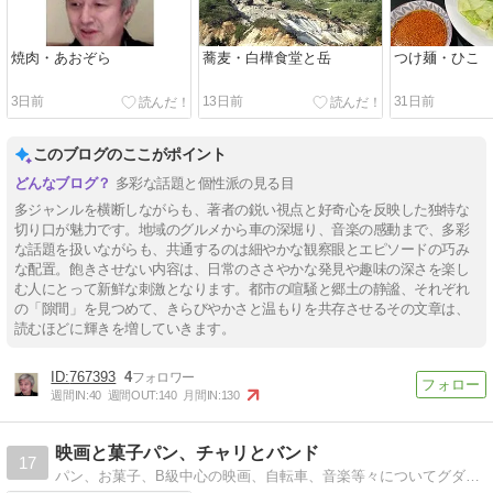
焼肉・あおぞら
蕎麦・白樺食堂と岳
つけ麺・ひこ
3日前
13日前
31日前
このブログのここがポイント
多彩な話題と個性派の見る目
多ジャンルを横断しながらも、著者の鋭い視点と好奇心を反映した独特な
切り口が魅力です。地域のグルメから車の深堀り、音楽の感動まで、多彩
な話題を扱いながらも、共通するのは細やかな観察眼とエピソードの巧み
な配置。飽きさせない内容は、日常のささやかな発見や趣味の深さを楽し
む人にとって新鮮な刺激となります。都市の喧騒と郷土の静謐、それぞれ
の「隙間」を見つめて、きらびやかさと温もりを共存させるその文章は、
読むほどに輝きを増していきます。
767393
4
週間IN:
40
週間OUT:
140
月間IN:
130
映画と菓子パン、チャリとバンド
17
パン、お菓子、B級中心の映画、自転車、音楽等々についてグダグダと語るブログ