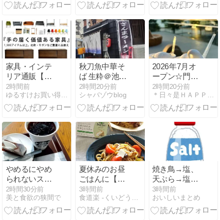
の評価は？
ァーストクラ
離宮」本館内
スラウンジ」
部見学ツアー
ブルーチーズ
家具・インテ
秋刀魚中華そ
2026年7月オ
リア通販【エ
ば 生粋＠池
ープン☆門司
ア・リゾー
袋：当初の目
港の新スポッ
2時間前
2時間20分前
2時間20分前
ゆるすけお買い得ブログ
シャバゾウblog
＊日々是ＨＡＰＰＹ＊
ム】オリジナ
的から流れ流
トに行ってみ
ル商品やおし
れて秋刀魚の
た。
ゃれ家具2,000
パワーを信じ
点〜
て味わってみ
たりして
やめるにやめ
夏休みのお昼
焼き鳥→塩、
られないスナ
ごはんに【ト
天ぷら→塩、
ックミー
マトの焼きう
焼肉→塩
2時間30分前
3時間前
3時間前
美と食欲の狭間で
食道楽 -くいどうらく-
おいしいまとめ
どん ノンバタ
ーホワイトの
せ】と引き続