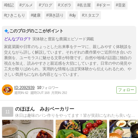
#雑記
#グルメ
#ブログ
#ズボラ
#名古屋
#ギター
#音楽
#ひきこもり
#健康
#弾き語り
#diy
#スタエフ
このブログのここがポイント
実体験と豊富な農園エピソード満載
家庭菜園や日常のちょっとした出来事をテーマに、親しみやすく体験談を
交えながら詳しく解説しています。それぞれの農作業やご近所付き合いの
裏側を、ユーモラスに魅せる文章が特徴です。自然や地域の話題に独自の
視点を加え、読みやすさと親近感を大切にしています。日常の中の発見や
工夫が散りばめられ、実用的な情報もほぼ実体験から伝えられるため、や
さしい気持ちになれる内容となっています。
2092939
10
週間IN:
62
週間OUT:
168
月間IN:
292
のほほん みおベーカリー
11
休日は趣味のパン作りをやってます！皆が笑顔になれたら良いな(*^_^*)