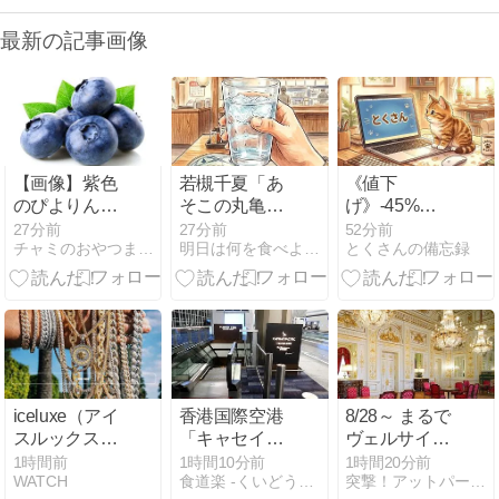
最新の記事画像
【画像】紫色
若槻千夏「あ
《値下
のぴよりん爆
そこの丸亀製
げ》-45%
誕！15周年コ
麺の水は都内
【¥2,650 (¥88/
27分前
27分前
52分前
チャミのおやつまとめ
明日は何を食べようか
とくさんの備忘録
ラボが可愛す
で1番おいし
本)】◤カゴメ
ぎる件
い」「行って
トマトジュー
みて！本当に
ス プレミアム
飲んで欲し
食塩無添加
い」
160g×30本
iceluxe（アイ
香港国際空港
8/28～ まるで
スルックス）
「キャセイパ
ヴェルサイユ
は口コミでも
シフィック航
宮殿！国宝の
1時間前
1時間10分前
1時間20分前
WATCH
食道楽 -くいどうらく-
突撃！アットパーティー店舗訪問ブログ〜
評判？まわり
空ザ・ピアフ
「迎賓館赤坂