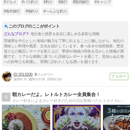
#グルメ
#バス釣り
#釣り
#旅行
#国内旅行
#キャンプ
#海外旅行
#海釣り
#へらぶな釣り
このブログのここがポイント
地元食と絶景を自在に楽しめる多彩な情報
茨城県を中心とした地域の魅力を丁寧に伝えることに徹しながら、地元の
美味しい料理や風景、文化を紹介しています。食べ歩きや自然散策、歴史
巡りなど幅広いテーマを取り上げ、季節や地域の特色を活かした情報が満
載です。リアルな体験に基づいた詳細なレポートを通じて、見知らぬ土地
への好奇心を刺激し、実際に訪れたくなる誘いを届けます。
2013200
6
週間IN:
70
週間OUT:
80
月間IN:
320
朝カレーだよ。レトルトカレー全員集合！
8
カレー好きによるカレー好きのための日記朝食べたレトルトカレーと、それとは関係ない話を徒然に書きます。