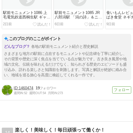
駅前モニュメント1086 上
駅前モニュメント1085 JR
食いもんレビュー
毛電気鉄道西桐生駅 ギャン
八郎潟駅 「潟の詩」＆ニャ
ばき食堂 ネギ
ブレル屋根の白ポスト
ンパチ像 他
並
2日前
6日前
9日前
このブログのここがポイント
各地の駅前モニュメント紹介と歴史解説
さまざまな地方の駅前に点在するモニュメントや記念碑を丁寧に紹介し、
その背景や歴史に深く焦点を当てている点が魅力です。古き良き風景や地
域の文化、伝統を味わえるだけでなく、知られざる歴史のエピソードも盛
り込み、訪れる楽しさと知識欲を刺激します。写真と解説が絶妙に絡み合
い、地域を巡る旅心を高度に喚起してくれる一作です。
1460474
19
週間IN:
52
週間OUT:
54
月間IN:
273
楽しく！美味しく！毎日頑張って働くか！
14