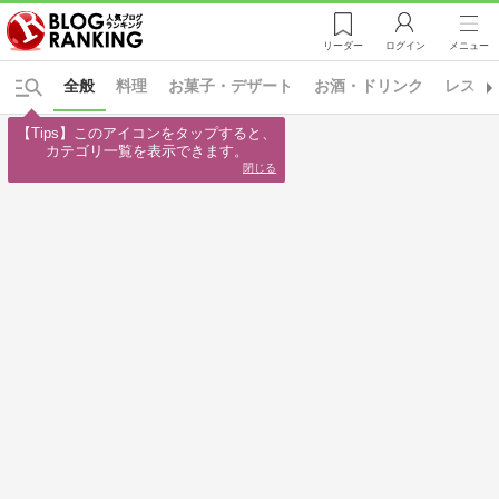
リーダー
ログイン
メニュー
全般
料理
お菓子・デザート
お酒・ドリンク
レスト
【Tips】このアイコンをタップすると、

カテゴリ一覧を表示できます。
閉じる