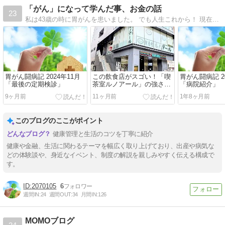
「がん」になって学んだ事、お金の話
23
私は43歳の時に胃がんを患いました。 でも人生これから！ 現在は「病気と健康」「お金」「飲食」「FP試験」をテーマにファイナンシャル・プランナーの視点からブログを配信中です。
胃がん闘病記 2024年11月
この飲食店がスゴい！「喫
胃がん闘病記 2
「最後の定期検診」
茶室ルノアール」の強さの
「病院紹介」
秘訣をリポートします！！
9ヶ月前
11ヶ月前
1年8ヶ月前
このブログのここがポイント
健康管理と生活のコツを丁寧に紹介
健康や金融、生活に関わるテーマを幅広く取り上げており、出産や病気な
どの体験談や、身近なイベント、制度の解説を親しみやすく伝える構成で
す。
2070105
6
週間IN:
24
週間OUT:
34
月間IN:
126
MOMOブログ