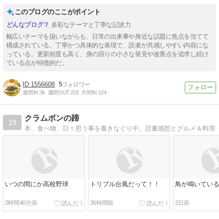
このブログのここがポイント
多彩なテーマと丁寧な記述力
幅広いテーマを扱いながらも、日常の出来事や身近な話題に焦点を当てて
構成されている。丁寧かつ具体的な表現で、読者が共感しやすい内容にな
っている。更新頻度も高く、身の回りの小さな発見や改善点を追求し続け
ている点が特徴的だ。
1556608
5
週間IN:
36
週間OUT:
228
月間IN:
124
クラムボンの蹄
19
本、食べ物、日々思う事を書きなぐり中。読書感想とグルメ＆料理
いつの間にか高校野球
トリプル台風だって！！
鳥が鳴いてい
2時間40分前
26時間前
2日前