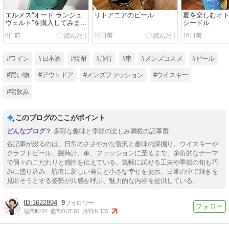
エルメス“オード ランジュ
リトアニアのビール
夏を楽しむオ
ヴェルト”を購入してみまし
シードル
た
8日前
10日前
16日前
#ワイン
#日本酒
#焼酎
#旅行
#車
#メンズコスメ
#ビール
#買い物
#アウトドア
#メンズファッション
#ウイスキー
#宅飲み
このブログのここがポイント
多彩な趣味と季節の楽しみ満載の記事群
各記事が綴るのは、日常のささやかな贅沢と趣味の深掘り。ウイスキーや
クラフトビール、腕時計、車、ファッションに至るまで、多角的なテーマ
で個々のこだわりと感性を伝えている。気軽に試せる工夫や季節の旬も巧
みに盛り込み、読者に新しい発見と小さな幸せを提示。日常の中で輝きを
見出そうとする姿勢が共感を呼ぶ、魅力的な内容を提供している。
1622894
9
週間IN:
24
週間OUT:
66
月間IN:
135