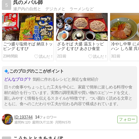
呉のメバル師
5
瀬戸内の自然と デジカメと ラーメンなど
ごつ盛り塩焼そば 納豆トッ
ざるそば 大盛 温玉トッピ
冷やし中華 に
ピング むすび
ング むすび あさひ食堂
ハン しろ屋 呉
23時間前
2日前
3日前
このブログのここがポイント
気軽に作れるレシピと身近な食材紹介
日々の食事やちょっとした工夫を中心に、家庭で簡単に楽しめる料理や食
材の紹介を行っています。実際の調理風景や買い物のエピソードを交え、
親しみやすく情報を伝えるスタイルが特徴です。つい面白く読める文章と
ともに、食へのこだわりや工夫が伝わる内容で構成されています。
193744
14
週間IN:
120
週間OUT:
1130
月間IN:
570
こうちととさをさんぽ