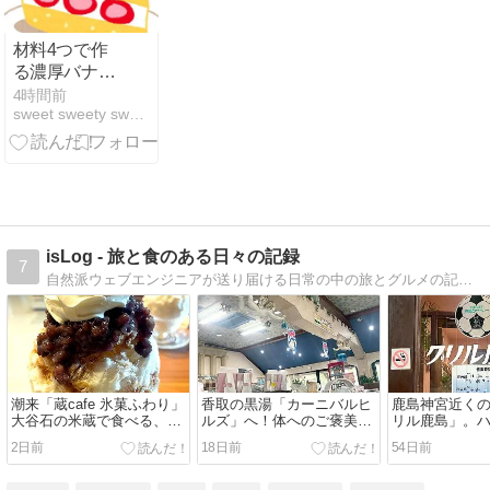
材料4つで作
る濃厚バナナ
アイス｜プロ
4時間前
sweet sweety sweets | スイーツの作り方
はバナナを潰
すだけじゃな
い
isLog - 旅と食のある日々の記録
7
自然派ウェブエンジニアが送り届ける日常の中の旅とグルメの記録。「日々生きること自体が旅」をテーマに綴っています。
潮来「蔵cafe 氷菓ふわり」
香取の黒湯「カーニバルヒ
鹿島神宮近く
大谷石の米蔵で食べる、ふ
ルズ」へ！体へのご褒美温
リル鹿島」。
わふわの天然氷かき氷
泉と食堂さわの昼ごはん
ビフライと吉
2日前
18日前
54日前