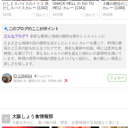
だしとスパイスのトリコ 貝
SNACK HELL の GO TO
３種の部位の
だしスパイスカレー [1342]
HELL カレー [1341]
カレー [1340]
5日前
13日前
19日前
このブログのここがポイント
多彩な素材と地域の個性を映すレトルトレシピ
さまざまな地域や店の個性を生かしたレトルトカレーを通じて、料理の奥
深さと工夫の妙を伝えるブログです。身近な素材や伝統、時には意外な食
材使いを掘り下げ、単なるレトルトの枠を超えた味わいの多様性を描いて
います。料理の背景や地域の歴史もさりげなく紹介し、食の新しい発見と
楽しさを促します。
1294564
4
週間IN:
70
週間OUT:
310
月間IN:
280
大阪しょう食情報部
9
大阪を中心に、食べ物の味、歴史、企業情報や豆知識など食にまつわる様々な情報を適度に発信します。