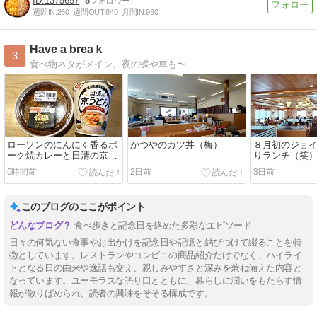
1375697
8
週間IN:
260
週間OUT:
840
月間IN:
960
Have a breaｋ
3
食べ物ネタがメイン。夜の蝶や車も〜
ローソンのにんにく香るポ
かつやのカツ丼（梅）
８月初のジョ
ーク焼カレーと日清の京う
りランチ（笑
どん
6時間前
2日前
3日前
このブログのここがポイント
食べ歩きと記念日を絡めた多彩なエピソード
日々の何気ない食事やお出かけを記念日や記憶と結びつけて綴ることを特
徴としています。レストランやコンビニの商品紹介だけでなく、ハイライ
トとなる日の由来や逸話も交え、親しみやすさと深みを兼ね備えた内容と
なっています。ユーモラスな語り口とともに、暮らしに潤いをもたらす情
報が散りばめられ、読者の興味をそそる構成です。