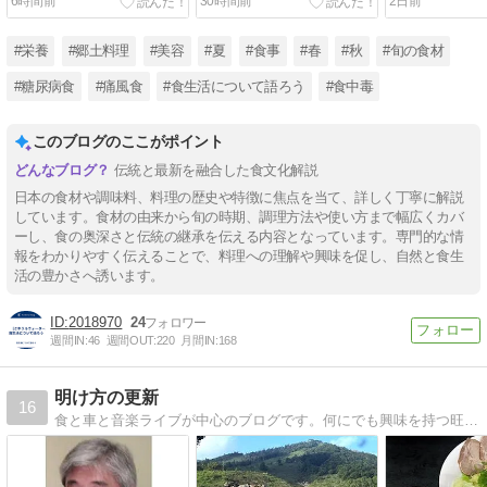
6時間前
30時間前
2日前
#栄養
#郷土料理
#美容
#夏
#食事
#春
#秋
#旬の食材
#糖尿病食
#痛風食
#食生活について語ろう
#食中毒
このブログのここがポイント
伝統と最新を融合した食文化解説
日本の食材や調味料、料理の歴史や特徴に焦点を当て、詳しく丁寧に解説
しています。食材の由来から旬の時期、調理方法や使い方まで幅広くカバ
ーし、食の奥深さと伝統の継承を伝える内容となっています。専門的な情
報をわかりやすく伝えることで、料理への理解や興味を促し、自然と食生
活の豊かさへ誘います。
2018970
24
週間IN:
46
週間OUT:
220
月間IN:
168
明け方の更新
16
食と車と音楽ライブが中心のブログです。何にでも興味を持つ旺盛な好奇心で、日々の出来事を書いています。