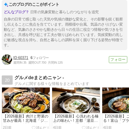
このブログのここがポイント
日常の気象変動と暮らしのつながりを追究
自身の日常で感じ取った天気や気候の微妙な変化と、その影響を鋭く観察
し伝えることに焦点を当てています。雨模様や台風、気温のさりげない変
動など、気象のささやかな動きから日々の生活に役立つ情報や気づきを引
き出し、共感を呼び起こす工夫が散りばめられています。気候変動の兆し
に敏感な視点を持ち、自然と暮らしの調和を深く掘り下げる姿勢が特徴で
す。
60371
6
週間IN:
35
週間OUT:
700
月間IN:
135
グルメdeまとめニャン -
20
グルメに関する様々な情報をまとめています
【2026最新】肉汁と野菜の
【2026最新】心洗われる極
【2026最新
甘みが最高！北海道「ジン
上の味わい！京都「湯豆
る！富山「ブ
ギスカン」絶対行くべき名
腐」地元民も通う名店リサ
ン」地元民お
2日前
4日前
4日前