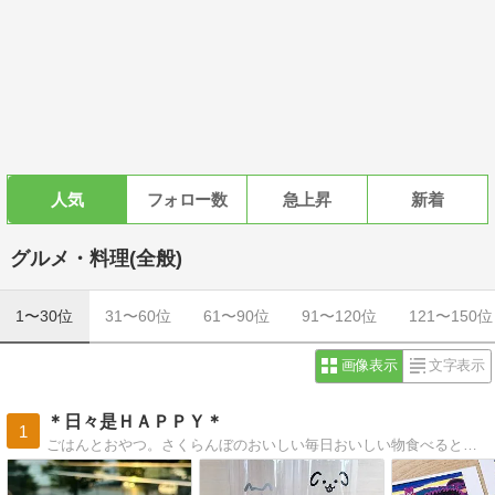
人気
フォロー数
急上昇
新着
グルメ・料理(全般)
1〜30位
31〜60位
61〜90位
91〜120位
121〜150位
画像表示
文字表示
＊日々是ＨＡＰＰＹ＊
1
ごはんとおやつ。さくらんぼのおいしい毎日おいしい物食べると幸せな気分になりますよね〜。おいしくて幸せなブログです。