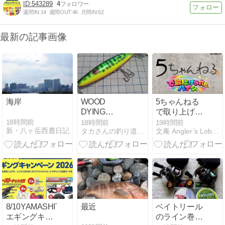
543289
4
週間IN:
14
週間OUT:
46
月間IN:
62
最新の記事画像
海岸
WOOD
5ちゃんねる
DYING
で取り上げら
FLUTTER
れた当ブログ
18時間前
18時間前
19時間前
新・八ヶ岳西麓日記
タカさんの釣り道具箱
文庵 Angler’s Lobby
のコメントを
振り返る。
8/10YAMASHITA
最近
ベイトリール
エギングキャ
のライン巻き