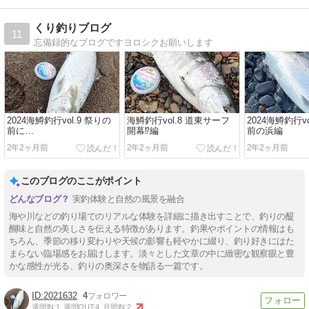
くり釣りブログ
11
忘備録的なブログですヨロシクお願いします
2024海鱒釣行vol.9 祭りの
海鱒釣行vol.8 道東サーフ
2024海鱒釣行v
前に…
開幕⁉️編
前の浜編
2年2ヶ月前
2年2ヶ月前
2年2ヶ月前
このブログのここがポイント
実釣体験と自然の風景を融合
海や川などの釣り場でのリアルな体験を詳細に描き出すことで、釣りの醍
醐味と自然の美しさを伝える特徴があります。釣果やポイントの情報はも
ちろん、季節の移り変わりや天候の影響も軽やかに綴り、釣り好きにはた
まらない臨場感をお届けします。淡々とした文章の中に緻密な観察眼と豊
かな感性が光る、釣りの奥深さを物語る一篇です。
2021632
4
週間IN:
1
週間OUT:
4
月間IN:
2