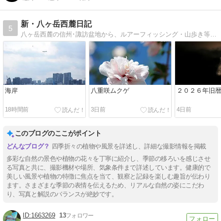
新・八ヶ岳西麓日記
5
八ヶ岳西麓の信州･諏訪盆地から、ルアーフィッシング・山歩き等、マイクロフォーサーズで撮影した写真と共に掲載します。
海岸
八重咲ムクゲ
２０２６年旧
18時間前
3日前
4日前
このブログのここがポイント
四季折々の植物や風景を詳述し、詳細な撮影情報を掲載
多彩な自然の景色や植物の花々を丁寧に紹介し、季節の移ろいを感じさせ
る写真と共に、撮影機材や場所、気象条件まで詳述しています。健康的で
美しい風景や植物の特徴に焦点を当て、観察と記録を楽しむ趣旨が伝わり
ます。さまざまな季節の表情を伝えるため、リアルな自然の姿にこだわ
り、写真と解説のバランスが絶妙です。
1663269
13