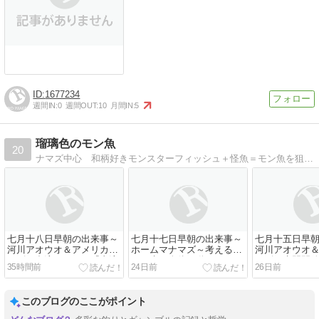
1677234
週間IN:
0
週間OUT:
10
月間IN:
5
瑠璃色のモン魚
20
ナマズ中心 和柄好きモンスターフィッシュ＋怪魚＝モン魚を狙う瑠℃浦
七月十八日早朝の出来事～
七月十七日早朝の出来事～
七月十五日早
河川アオウオ＆アメリカナ
ホームマナマズ～考えるよ
河川アオウオ
マズ～合流エリアの『支流
りも先に身体を動かせ！D
マズ～水門開
35時間前
24日前
26日前
パターン』不発の日
フロッグジョーズバイト劇
か味方か？
場
このブログのここがポイント