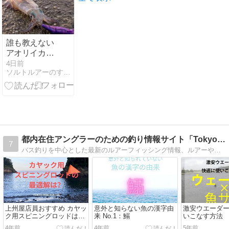
誰も教えない
アオリイカ攻
略の裏技！ス
4日前
ソルトルアーのすすめ！海のルアーフィッシング
レイカ対策に
はボトムズル
引きが最強！
都内在住アングラーのための釣り情報サイト「Tokyo Fis
7
バス釣りを中心とした最新のルアーフィッシング情報、ルアーやポイント、釣果レポートを発信するサイトです。
上州屋店員おすすめ カヤッ
意外と知らない魚の漢字由
激安ウエーダ
ク用スピニングロッドはこ
来 No.1：鰯
いこなす方法
れだっ！
4年前
4年前
5年前