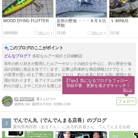
WOOD DYING FLUTTER
近所の野池 ・・・８月９日
１-MINUS
早朝
18時間前
2日前
2日前
このブログのここがポイント
多彩なルアー紹介と詳細解説
長年の釣り好きが愛用したルアーやロッドの紹介を中心に、釣り歴史や逸
品の詳細に焦点を当てています。記事は具体的な商品情報だけでなく、そ
の背景や思い出も丁寧に記述されており、釣り道具に対する深い愛情と知
識が伝わります。各アイテムの年代や特徴をわかりやすく解説しながら、
【Tips】気になるブログをフォロー。

登録不要。更新を逃さずキャッチ！
釣りの楽しさやこだわりを感じさせる内容となっています。
閉じる
1070116
3
週間IN:
240
週間OUT:
830
月間IN:
1330
でんでん丸（でんでんまる店長）のブログ
2
愛知県海部郡（あまぐん） にある釣具屋さん、でんでんまるを経営する店長”でんでん丸”のブログです！ 雑誌掲載などのメディア情報、釣行記、最新情報などこまめに更新してゆきますので、お楽しみに！