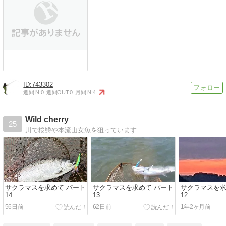
743302
週間IN:
0
週間OUT:
0
月間IN:
4
Wild cherry
25
川で桜鱒や本流山女魚を狙っています
サクラマスを求めて パート
サクラマスを求めて パート
サクラマスを求
14
13
12
56日前
62日前
1年2ヶ月前