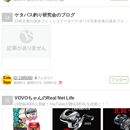
ケタバス釣り研究会のブログ
14
日本古来の淡水フイッシュイーターケタバス日本古来の淡水フイッシュイーター・ケタバスをあなたも釣ってみたいと思いませんか？
1395590
6
週間IN:
0
週間OUT:
0
月間IN:
10
VOVOちゃんのReal Net Life
15
ch登録4000人突破！YouTuberが贈るREALを此処に！！