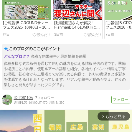
[ご報告]B-GROUNDサマー
[動画]渡辺さんが解説！
[ご報告]B-GR
フェス2026（8月8日～16
FishmanBC4 610MXHにつ
フェス2026（8
日）追加情報！
いて！をアップしました！
日）開催のお
昨日
3日前
7日前
このブログのここがポイント
多彩な釣果報告と最新情報を網羅
多種多様な釣果報告を通じて釣りの魅力を伝える情報発信の場です。季節
や場所ごとの釣果、使用ルアーの詳細な紹介、各地のイベント情報を丁寧
に掲載。初心者から上級者までが楽しめる内容で、釣りの奥深さと多彩さ
を体感できる仕組みとなっています。リアルな報告と動画も交え、釣りの
楽しさと発見が詰まったブログです。
2061105
7
週間IN:
70
週間OUT:
470
月間IN:
360
もっと見る
arrow_forward_ios