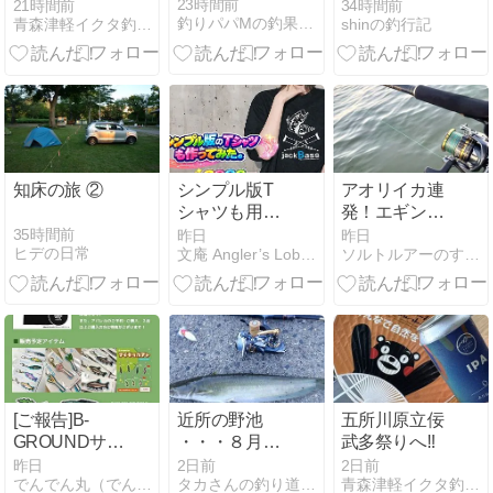
ンペーン2026
替え
23時間前
21時間前
34時間前
釣りパパMの釣果日誌 山陰（島根県西部）ルアーフィッシング
青森津軽イクタ釣具店【MAGUBROS】
shinの釣行記
秋‼
知床の旅 ②
シンプル版T
アオリイカ連
シャツも用意
発！エギング
しましたっ！
で差がつくシ
35時間前
昨日
昨日
ヒデの日常
文庵 Angler’s Lobby
ソルトルアーのすすめ！海のルアーフィッシング
ャクリ方の種
類・使い分け
と3つのコツ
[ご報告]B-
近所の野池
五所川原立佞
GROUNDサマ
・・・８月９
武多祭りへ‼
ーフェス
日早朝
昨日
2日前
2日前
でんでん丸（でんでんまる店長）のブログ
タカさんの釣り道具箱
青森津軽イクタ釣具店【MAGUBROS】
2026（8月8日