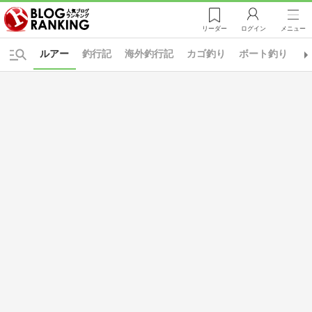
リーダー
ログイン
メニュー
ルアー
釣行記
海外釣行記
カゴ釣り
ボート釣り
投