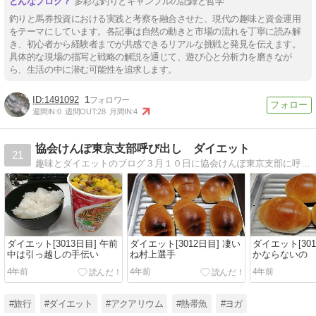
多彩な釣りとギャンブルの記録と哲学
釣りと馬券投資における実践と考察を融合させた、現代の趣味と資金運用
をテーマにしています。各記事は自然の動きと市場の流れを丁寧に読み解
き、初心者から経験者までが共感できるリアルな挑戦と発見を伝えます。
具体的な現場の描写と戦略の解説を通じて、遊び心と分析力を磨きなが
ら、生活の中に潜む可能性を追求します。
1491092
1
週間IN:
0
週間OUT:
28
月間IN:
4
協会けんぽ東京支部呼び出し ダイエット
21
趣味とダイエットのブログ３月１０日に協会けんぽ東京支部に呼び出されメタボからダイエットに励む
ダイエット[3013日目] 午前
ダイエット[3012日目] 凄い
ダイエット[301
中は引っ越しの手伝い
ね村上選手
かならないの
4年前
4年前
4年前
#旅行
#ダイエット
#アクアリウム
#熱帯魚
#ヨガ