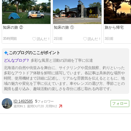
知床の旅 ②
知床の旅 ①
旅から帰宅
35時間前
2日前
3日前
このブログのここがポイント
多彩な風景と活動の詳細を丁寧に伝達
北海道の自然や街並みを舞台に、サイクリングや昆虫観察、釣りといった
多彩なアウトドア体験を鮮明に描写しています。各記事は具体的な場所や
時間、使用機材まで詳細に記述し、リアルな雰囲気を伝えるとともに、地
域の魅力や変化を丁寧に伝えています。車やレンズの選び方、季節ごとの
風情も盛り込み、趣味活動の楽しさを存分に感じ取れる内容です。
1492585
5
週間IN:
1
週間OUT:
20
月間IN:
2