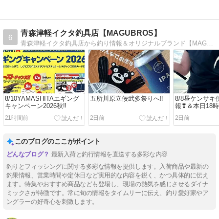
青森津軽イクタ釣具店【MAGUBROS】
6
青森津軽イクタ釣具店から釣り情報＆オリジナルブランド【MAGUBROSマグブロス&DepDropデップドロップ】運営サイト
8/10YAMASHITAエギング
五所川原立佞武多祭りへ‼
8/8昼ケンサ
キャンペーン2026秋‼
報❣＆本日18時
21時間前
2日前
2日前
このブログのここがポイント
最新入荷と釣行情報を直送する多彩な内容
釣りとフィッシングに関する多彩な情報を提供します。入荷商品や最新の
釣果情報、営業時間や定休日など実用的な内容を鋭く、かつ具体的に伝え
ます。特集やおすすめ商品なども登場し、現場の熱気を感じさせるダイナ
ミックさが特徴です。常に旬の情報をタイムリーに伝え、釣り愛好家やア
ングラーの好奇心を刺激します。