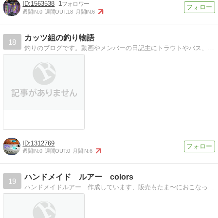
1563538
1
週間IN:
0
週間OUT:
18
月間IN:
6
カッツ組の釣り物語
18
釣りのブログです。動画やメンバーの日記主にトラウトやバス、他、魚大好きです。
1312769
週間IN:
0
週間OUT:
0
月間IN:
6
ハンドメイド ルアー colors
19
ハンドメイドルアー 作成しています、販売もたま〜におこなっていますので、宜しくお願いします。