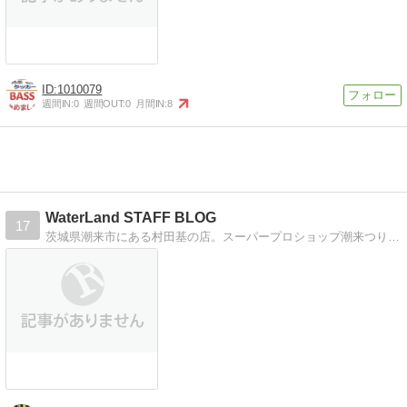
1010079
週間IN:
0
週間OUT:
0
月間IN:
8
WaterLand STAFF BLOG
17
茨城県潮来市にある村田基の店。スーパープロショップ潮来つり具センタースタッフブログです。