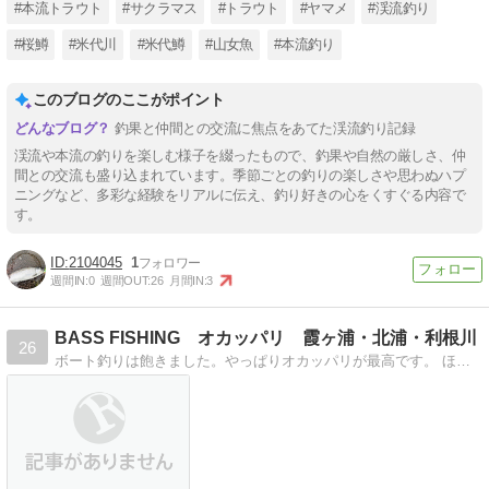
#本流トラウト
#サクラマス
#トラウト
#ヤマメ
#渓流釣り
#桜鱒
#米代川
#米代鱒
#山女魚
#本流釣り
このブログのここがポイント
釣果と仲間との交流に焦点をあてた渓流釣り記録
渓流や本流の釣りを楽しむ様子を綴ったもので、釣果や自然の厳しさ、仲
間との交流も盛り込まれています。季節ごとの釣りの楽しさや思わぬハプ
ニングなど、多彩な経験をリアルに伝え、釣り好きの心をくすぐる内容で
す。
2104045
1
週間IN:
0
週間OUT:
26
月間IN:
3
BASS FISHING オカッパリ 霞ヶ浦・北浦・利根川
26
ボート釣りは飽きました。やっぱりオカッパリが最高です。 ほぼ毎日バスフィッシングをしています。