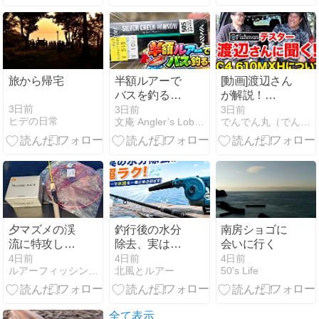
げ方の極意
旅から帰宅
半額ルアーで
[動画]渡辺さん
バスを釣る
が解説！
っ！
FishmanBC4
3日前
3日前
3日前
ヒデの日常
文庵 Angler’s Lobby
でんでん丸（でんでんまる店長）のブログ
610MXHにつ
いて！をアッ
プしました！
夕マズメの渓
釣行後の水分
南房ショゴに
流に特攻して
除去、実はブ
会いに行く
みた
ロワーが正解
4日前
4日前
4日前
ルアーフィッシングジャーナル
北風とルアー
50's Life
か？
全て表示