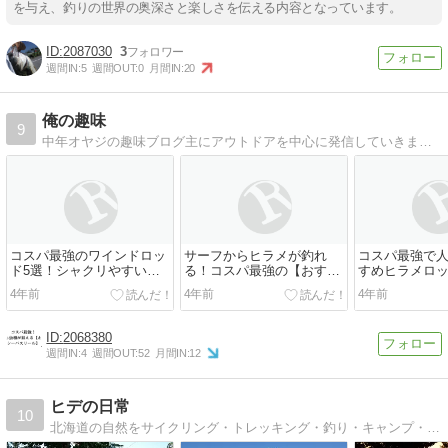
を与え、釣りの世界の奥深さと楽しさを伝える内容となっています。
2087030
3
週間IN:
5
週間OUT:
0
月間IN:
20
俺の趣味
9
中年オヤジの趣味ブログ主にアウトドアを中心に発信していきます共通の趣味の方と交流できれば幸いですね
コスパ最強のワインドロッ
サーフからヒラメが釣れ
コスパ最強で
ド5選！シャクリやすい専
る！コスパ最強の【おすす
すめヒラメロ
用ロッドで太刀魚を狙え！
めヒラメリール10選】
から座布団ヒ
4年前
4年前
4年前
2068380
週間IN:
4
週間OUT:
52
月間IN:
12
ヒデの日常
10
北海道の自然をサイクリング・トレッキング・釣り・キャンプ・ドライブ等を通して紹介。愛車はアラヤ・フェデラル、カメラはニコン・D7000とD7100を使用しています。