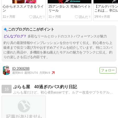
心からオススメできるライ
25アンタレス 究極のベイト
【アルデバラン
ン
リール
これは… 辛口
11ヶ月前
11ヶ月前
1年4ヶ月前
このブログのここがポイント
多彩なリールとロッドのコストパフォーマンスが魅力
釣り具の最新情報やインプレッションを分かりやすく伝え、初心者から上
級者まで役立つ選び方やおすすめアイテムを紹介しています。特にコスパ
に優れた商品や、多機能を兼ね備えたモデルの魅力をフランクに伝え、釣
りの楽しさを広げる内容です。
2069288
週間IN:
0
週間OUT:
6
月間IN:
9
ぷらも屋 40過ぎのバス釣り日記
16
ぷらも屋だけど、初心者Basserです。ルアー改造やプラモデルもね！