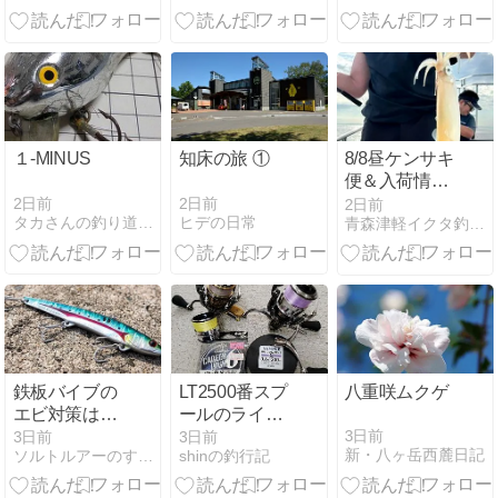
～16日）追加
情報！
１-MINUS
知床の旅 ①
8/8昼ケンサキ
便＆入荷情
報❣＆本日18
2日前
2日前
2日前
タカさんの釣り道具箱
ヒデの日常
青森津軽イクタ釣具店【MAGUBROS】
時まで‼
鉄板バイブの
LT2500番スプ
八重咲ムクゲ
エビ対策はこ
ールのライン
れ！ライン絡
巻き替え
3日前
3日前
3日前
新・八ヶ岳西麓日記
ソルトルアーのすすめ！海のルアーフィッシング
shinの釣行記
みを防ぐチュ
ーニングと投