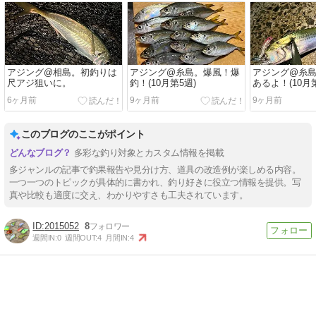
アジング@相島。初釣りは
アジング@糸島。爆風！爆
アジング@糸
尺アジ狙いに。
釣！(10月第5週)
あるよ！(10月第
6ヶ月前
9ヶ月前
9ヶ月前
このブログのここがポイント
多彩な釣り対象とカスタム情報を掲載
多ジャンルの記事で釣果報告や見分け方、道具の改造例が楽しめる内容。
一つ一つのトピックが具体的に書かれ、釣り好きに役立つ情報を提供。写
真や比較も適度に交え、わかりやすさも工夫されています。
2015052
8
週間IN:
0
週間OUT:
4
月間IN:
4