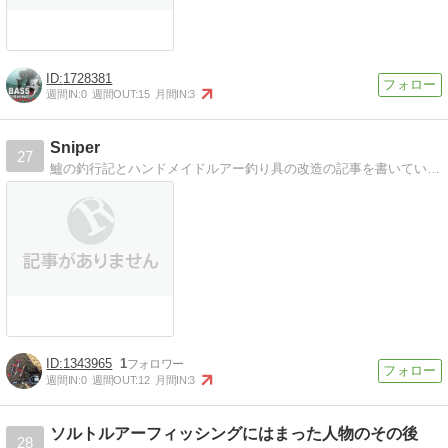
1728381
週間IN:
0
週間OUT:
15
月間IN:
3
Sniper
27
鱸の釣行記とハンドメイドルアー釣り具の改造の記事を書いています。
1343965
1
週間IN:
0
週間OUT:
12
月間IN:
3
ソルトルアーフィッシングにはまった人物のその後
28