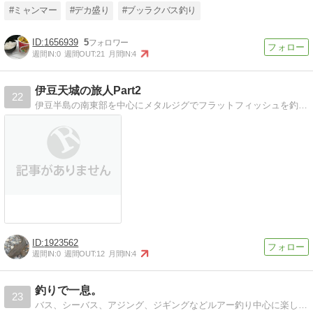
#ミャンマー
#デカ盛り
#ブッラクバス釣り
1656939
5
週間IN:
0
週間OUT:
21
月間IN:
4
伊豆天城の旅人Part2
22
伊豆半島の南東部を中心にメタルジグでフラットフィッシュを釣り歩いてます
1923562
週間IN:
0
週間OUT:
12
月間IN:
4
釣りで一息。
23
バス、シーバス、アジング、ジギングなどルアー釣り中心に楽しんでいます。釣り以外もいろいろ好きです。