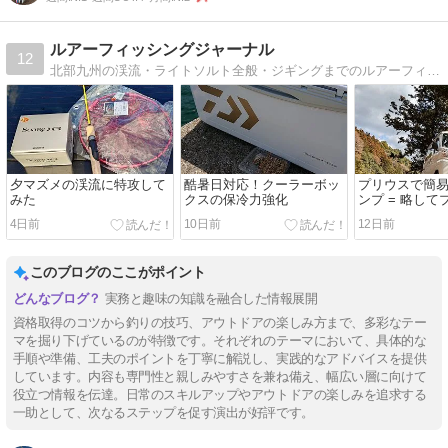
ルアーフィッシングジャーナル
12
北部九州の渓流・ライトソルト全般・ジギングまでのルアーフィッシングを旬で釣り分けて釣行記を書いています。渓流用品とソルト関連のアイテムを誠意買い増し中の釣り中毒です。応援よろしくお願いします！
夕マズメの渓流に特攻して
酷暑日対応！クーラーボッ
プリウスで簡
みた
クスの保冷力強化
ンプ = 略し
すゝめ
4日前
10日前
12日前
このブログのここがポイント
実務と趣味の知識を融合した情報展開
資格取得のコツから釣りの技巧、アウトドアの楽しみ方まで、多彩なテー
マを掘り下げているのが特徴です。それぞれのテーマにおいて、具体的な
手順や準備、工夫のポイントを丁寧に解説し、実践的なアドバイスを提供
しています。内容も専門性と親しみやすさを兼ね備え、幅広い層に向けて
役立つ情報を伝達。日常のスキルアップやアウトドアの楽しみを追求する
一助として、次なるステップを促す演出が好評です。