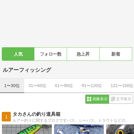
人気
フォロー数
急上昇
新着
ルアーフィッシング
1〜30位
31〜60位
61〜90位
91〜120位
121〜150位
画像表示
文字表示
タカさんの釣り道具箱
1
ルアー釣りに関するブログですバス、シーバス、トラウトなどの釣行記、釣り道具、ルアー製作、フライなど