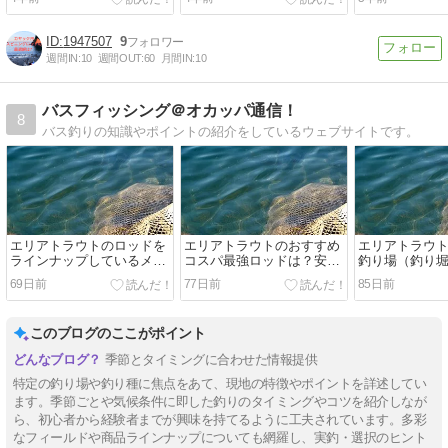
1947507
9
週間IN:
10
週間OUT:
60
月間IN:
10
バスフィッシング＠オカッパ通信！
8
バス釣りの知識やポイントの紹介をしているウェブサイトです。
エリアトラウトのロッドを
エリアトラウトのおすすめ
エリアトラウ
ラインナップしているメー
コスパ最強ロッドは？安い
釣り場（釣り
カーはどこ？
竿はダメ？
魅力！
69日前
77日前
85日前
このブログのここがポイント
季節とタイミングに合わせた情報提供
特定の釣り場や釣り種に焦点をあて、現地の特徴やポイントを詳述してい
ます。季節ごとや気候条件に即した釣りのタイミングやコツを紹介しなが
ら、初心者から経験者までが興味を持てるように工夫されています。多彩
なフィールドや商品ラインナップについても網羅し、実釣・選択のヒント