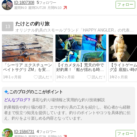
1807308
5
週間IN:
0
週間OUT:
28
月間IN:
10
たけとの釣り旅
13
オリジナル釣具のスモールブランド「HAPPY ANGLER」の代表HNたけとが送る釣行レポートを主とした釣りブログです。
「シーリア エクスチューン
【イカメタル】荒天の中で
【ライトゲーム
ベイトサグリ ZM」を実釣
好釣果！「船が揺れる時の
グ)】底狙い時
インプレッション！「釣り
リグ設定」と「魚がアタリ
バル|それぞれ
1年1ヶ月前
1年2ヶ月前
1年2ヶ月前
おじさん即掛脈釣りSP」と
まくる時のカラー選択」に
いを紹介in家
比較|海上釣堀in辨屋
ついて紹介in福井
このブログのここがポイント
多彩な釣り場情報と実用的な釣り技術解説
釣果報告や釣り場の様子、エサや釣り具の工夫を紹介し、初心者から経験
者まで役立つ知見を提供しています。釣りのポイントやコツを具体的に伝
え、釣りをより楽しめる内容となっています。
1584731
4
週間IN:
0
週間OUT:
28
月間IN:
10