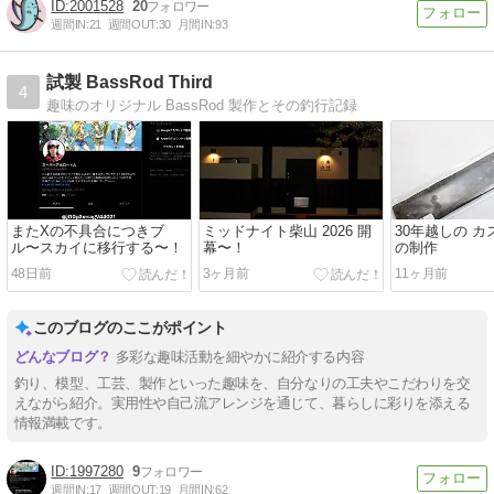
2001528
20
週間IN:
21
週間OUT:
30
月間IN:
93
試製 BassRod Third
4
趣味のオリジナル BassRod 製作とその釣行記録
またXの不具合につきブ
ミッドナイト柴山 2026 開
30年越しの 
ル〜スカイに移行する〜！
幕〜！
の制作
48日前
3ヶ月前
11ヶ月前
このブログのここがポイント
多彩な趣味活動を細やかに紹介する内容
釣り、模型、工芸、製作といった趣味を、自分なりの工夫やこだわりを交
えながら紹介。実用性や自己流アレンジを通じて、暮らしに彩りを添える
情報満載です。
1997280
9
週間IN:
17
週間OUT:
19
月間IN:
62