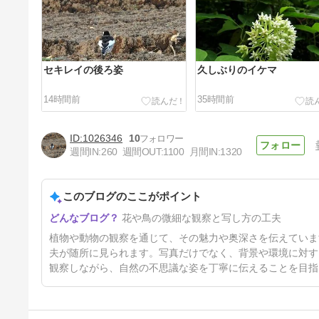
セキレイの後ろ姿
久しぶりのイケマ
14時間前
35時間前
1026346
10
週間IN:
260
週間OUT:
1100
月間IN:
1320
このブログのここがポイント
500年後の皆様へ－494 コロナ
花や鳥の微細な観察と写し方の工夫
ウィルス2026-31
5日前
植物や動物の観察を通じて、その魅力や奥深さを伝えていま
夫が随所に見られます。写真だけでなく、背景や環境に対す
観察しながら、自然の不思議な姿を丁寧に伝えることを目指