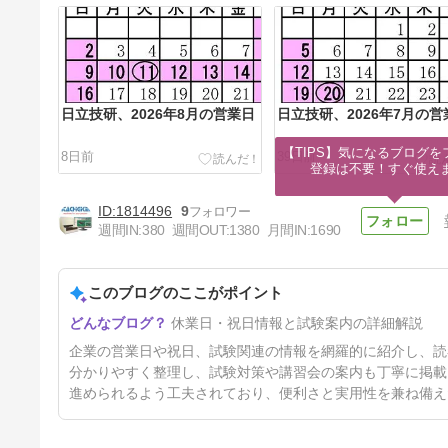
日立技研、2026年8月の営業日
日立技研、2026年7月の営
【TIPS】気になるブログを
8日前
39日前
登録は不要！すぐ使え
1814496
9
週間IN:
380
週間OUT:
1380
月間IN:
1690
このブログのここがポイント
日立技研、2026年4月の営業日
休業日・祝日情報と試験案内の詳細解説
5ヶ月前
企業の営業日や祝日、試験関連の情報を網羅的に紹介し、読
分かりやすく整理し、試験対策や講習会の案内も丁寧に掲載
進められるよう工夫されており、便利さと実用性を兼ね備え