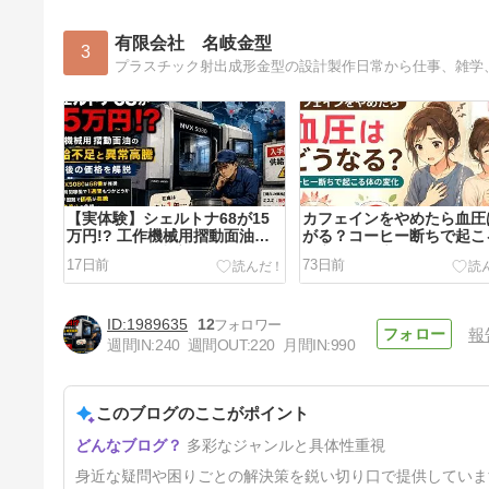
有限会社 名岐金型
3
プラスチック射出成形金型の設計製作日常から仕事、雑学
【実体験】シェルトナ68が15
カフェインをやめたら血圧
万円!? 工作機械用摺動面油の
がる？コーヒー断ちで起こ
供給不足と異常高騰、その後の
の変化を徹底解説
17日前
73日前
価格を解説
1989635
12
報
週間IN:
240
週間OUT:
220
月間IN:
990
このブログのここがポイント
HURONは本当に効果ある？実
多彩なジャンルと具体性重視
際に使った結果とSEVとの違
い、日本で売れる理由を解説
5ヶ月前
身近な疑問や困りごとの解決策を鋭い切り口で提供していま