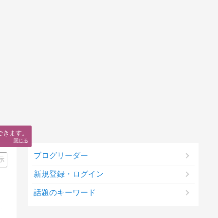
できます。
閉じる
ブログリーダー
示
新規登録・ログイン
話題のキーワード
ログでは、町工場が検査機メーカーとなるまでに経験した出来事などを書き留めます。