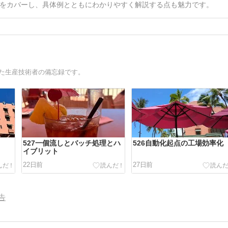
をカバーし、具体例とともにわかりやすく解説する点も魅力です。
きた生産技術者の備忘録です。
527一個流しとバッチ処理とハ
526自動化起点の工場効率化
イブリット
22日前
27日前
告