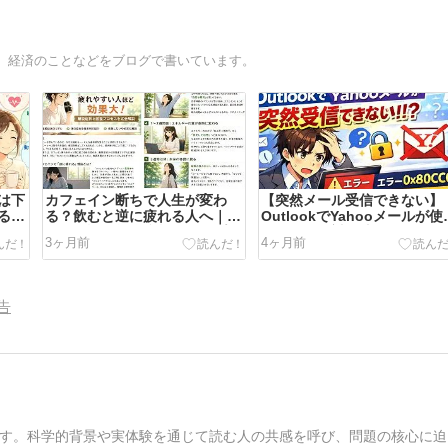
、経済のことなどをブログで書いています。
は下
カフェイン断ちで人生が変わ
【突然メール受信できない】
る体
る？飲むと逆に疲れる人へ｜実
OutlookでYahooメールが使
体験で語る離脱症状と回復プロ
ない原因と対処法｜エラー
3ヶ月前
4ヶ月前
セス完全版
0x800CCC0Eの解決方法
告
す。科学的背景や実体験を通じて読む人の共感を呼び、問題の核心に迫