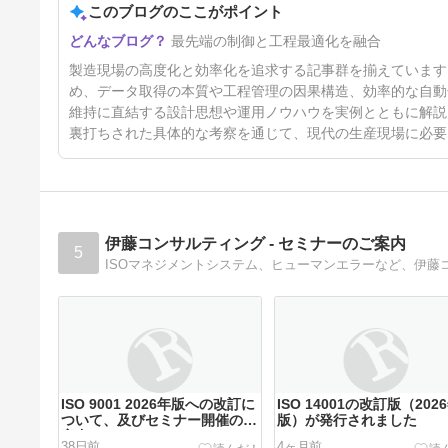
このブログのここがポイント
525 IoT・AI 導入におけるデー
最先端の制御と工程最適化を融合
タ取得の重要性
29日前
製造現場の高度化と効率化を追求する記事群を揃えています
め、データ取得の本質や工程管理の因果構造、効率的な自動
維持に直結する設計思想や運用ノウハウを実例とともに解説
裏打ちされた具体的な考察を通じて、現代の生産現場に必要
伊藤コンサルティング - セミナーのご案内
5
ISOマネジメントシステム、ヒューマンエラーなど、伊
ISO 9001 2026年版への改訂に
ISO 14001の改訂版（202
ついて、及びセミナー開催のご
版）が発行されました
案内
38日前
4ヶ月前