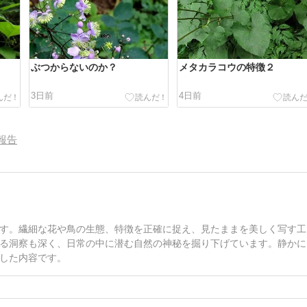
ぶつからないのか？
メタカラコウの特徴２
3日前
4日前
報告
す。繊細な花や鳥の生態、特徴を正確に捉え、見たままを美しく写す工
る洞察も深く、日常の中に潜む自然の神秘を掘り下げています。静かに
した内容です。