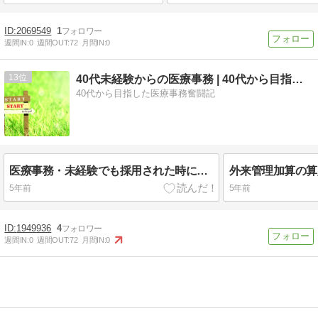
2069549
1
週間IN:
0
週間OUT:
72
月間IN:
0
13
40代未経験からの医療事務 | 40代から目指した医療事務…
40代から目指した医療事務奮闘記
医療事務・未経験でも採用された時に準備しておきたいスキル３選
5年前
5年前
1949936
4
週間IN:
0
週間OUT:
72
月間IN:
0