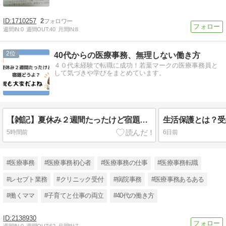
1710257
2
週間IN:
0
週間OUT:
40
月間IN:
8
2
40代からの医療事務、無理しない働き方
４０代未経験で転職に成功！若葉マークの医療事務員と
して気づきや学びをまとめています。
【雑記】夏休み２週間たったけど宿題どうよ？親も大変だよね
5時間前
6日前
#医療事務
#医療事務初心者
#医療事務の仕事
#医療事務転職
#レセプト業務
#クリニック受付
#病院事務
#医療事務あるある
#働くママ
#子育てと仕事の両立
#40代の働き方
2138930