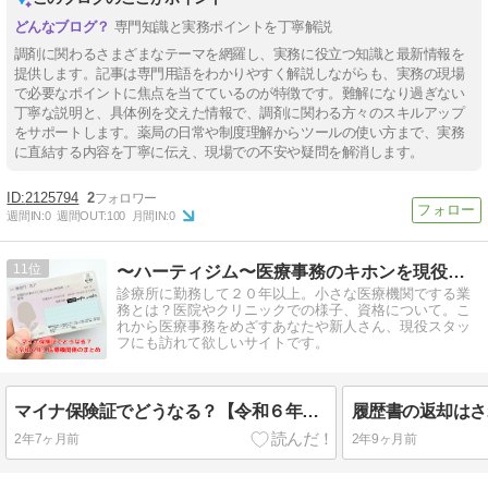
専門知識と実務ポイントを丁寧解説
調剤に関わるさまざまなテーマを網羅し、実務に役立つ知識と最新情報を
提供します。記事は専門用語をわかりやすく解説しながらも、実務の現場
で必要なポイントに焦点を当てているのが特徴です。難解になり過ぎない
丁寧な説明と、具体例を交えた情報で、調剤に関わる方々のスキルアップ
をサポートします。薬局の日常や制度理解からツールの使い方まで、実務
に直結する内容を丁寧に伝え、現場での不安や疑問を解消します。
2125794
2
週間IN:
0
週間OUT:
100
月間IN:
0
11
〜ハーティジム〜医療事務のキホンを現役２０年の私が伝授
診療所に勤務して２０年以上。小さな医療機関でする業
務とは？医院やクリニックでの様子、資格について。こ
れから医療事務をめざすあなたや新人さん、現役スタッ
フにも訪れて欲しいサイトです。
マイナ保険証でどうなる？【令和６年】医療機関側のまとめ
2年7ヶ月前
2年9ヶ月前