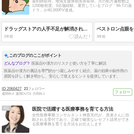
薬剤師取得。地域支援体制加算取得。月の処方箋枚数は
1200枚程度。9店舗経験。運営しているブログ「Mr.Tの薬
ドラ」が40,000PV達成。
ドラッグストアの人手不足が解消されない理由を徹底解説！
3年前
3年前
このブログのここがポイント
医薬品や漢方のリスクと使い方を丁寧に解説
医薬品や漢方の裏話を専門的かつ親しみやすく紹介。薬の効果や副作用の
原因を詳しく解き明かし、安心して使えるヒントを提供しています。
2060427
21
週間IN:
0
週間OUT:
6
月間IN:
1
8
医院で活躍する医療事務を育てる方法
女性医療事務コンサルタント神原充代が、患者さんに信
頼される受付であり、正確で確実なレセプト請求ができ
る医療事務を育てる方法をお伝えします