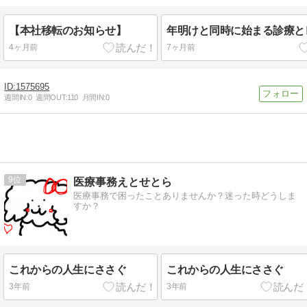
【本社移転のお知らせ】
年明けと同時に始まる診療と
4ヶ月前
7ヶ月前
1575695
週間IN:
0
週間OUT:
110
月間IN:
0
9
医療事務えとせとら
医療事務で困ったことありませんか？迷った時どうしま
すか？
これからの人生にささぐ
これからの人生にささぐ
3年前
3年前