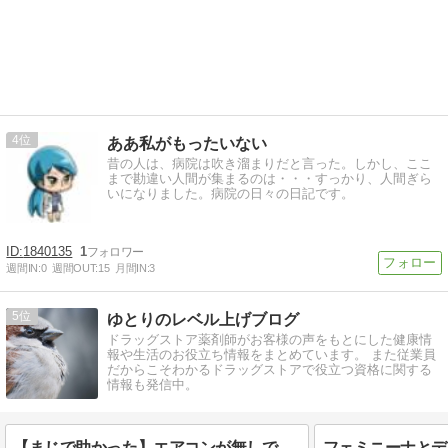
4
ああ私がもったいない
昔の人は、病院は吹き溜まりだと言った。しかし、ここ
まで勘違い人間が集まるのは・・・すっかり、人間ぎら
いになりました。病院の日々の日記です。
1840135
1
週間IN:
0
週間OUT:
15
月間IN:
3
5
ゆとりのレベル上げブログ
ドラッグストア薬剤師がお客様の声をもとにした健康情
報や生活のお役立ち情報をまとめています。 また従業員
だからこそわかるドラッグストアで役立つ資格に関する
情報も発信中。
【まじで助かった】エアコンが無しで猛暑日を乗り切る神アイテム10選！