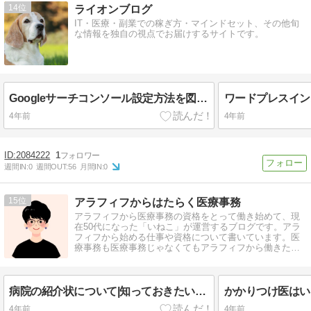
14
ライオンブログ
IT・医療・副業での稼ぎ方・マインドセット、その他旬
な情報を独自の視点でお届けするサイトです。
Googleサーチコンソール設定方法を図解で解説！
4年前
4年前
2084222
1
週間IN:
0
週間OUT:
56
月間IN:
0
15
アラフィフからはたらく医療事務
アラフィフから医療事務の資格をとって働き始めて、現
在50代になった「いねこ」が運営するブログです。アラ
フィフから始める仕事や資格について書いています。医
療事務も医療事務じゃなくてもアラフィフから働きたた
いあなたを応援します。
病院の紹介状について|知っておきたいポイントと注意点を詳しく解説
4年前
4年前