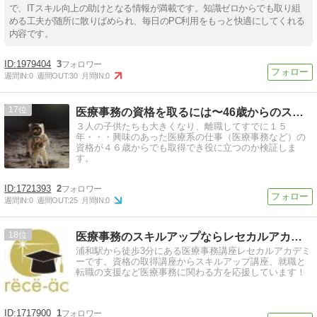
で、ITスキル向上の助けとなる情報が満載です。知識ゼロからでも取り組
める工夫が随所に散りばめられ、毎日のPC利用をもっと快適にしてくれる
内容です。
1979404
3
週間IN:
0
週間OUT:
30
月間IN:
0
17
医療事務の資格を取るには〜46歳からのスタート
３人の子供たちも大きくなり、離職してすでに１５
年・・・興味のあった医療系の仕事（医療事務など）の
資格が４６歳からでも取得でき役に立つのか検証しま
す。
1721393
2
週間IN:
0
週間OUT:
25
月間IN:
0
18
医療事務のスキルアップならレセカルアカデミー
浦和駅から徒歩3分にある医療事務講座レセカルアカデミ
ーです。資格の取得講座からスキルアップ講座、就職と
転職の支援など医療事務に関わる方を応援しています！
1717900
1