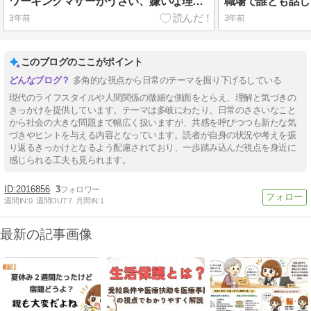
ワーキングマザーがうざい、嫌いな理由とは？その背景を探る。良好なコミュニケーションの方法と対処法
3年前
3年前
このブログのここがポイント
多角的な視点から日常のテーマを掘り下げるしている
現代のライフスタイルや人間関係の微細な側面をとらえ、理解と気づきの
きっかけを提供しています。テーマは多岐にわたり、日常のささいなこと
から社会の大きな問題まで幅広く扱いますが、共感を呼びつつも新たな気
づきやヒントを与える内容となっています。読者が自身の状況や考えを振
り返るきっかけとなるよう配慮されており、一歩踏み込んだ視点を身近に
感じられる工夫も見られます。
2016856
3
週間IN:
0
週間OUT:
7
月間IN:
1
最新の記事画像