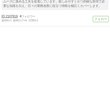
ムーズに進める工夫を促進しています。親しみやすくかつ的確な表現で必
要な知識を伝え、日々の業務改善に役立つ情報を幅広くカバーします。
2107919
4
週間IN:
0
週間OUT:
44
月間IN:
4