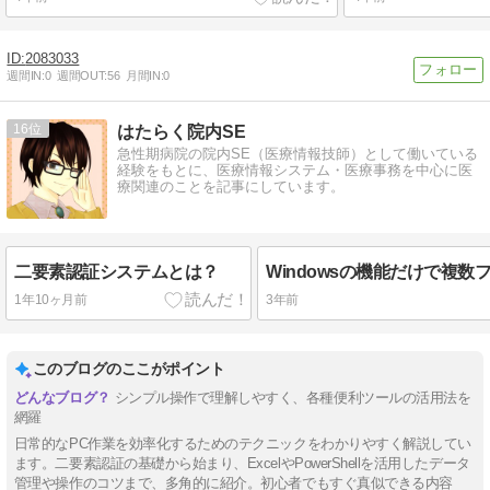
2083033
週間IN:
0
週間OUT:
56
月間IN:
0
16
はたらく院内SE
急性期病院の院内SE（医療情報技師）として働いている
経験をもとに、医療情報システム・医療事務を中心に医
療関連のことを記事にしています。
二要素認証システムとは？
1年10ヶ月前
3年前
このブログのここがポイント
シンプル操作で理解しやすく、各種便利ツールの活用法を
網羅
日常的なPC作業を効率化するためのテクニックをわかりやすく解説してい
ます。二要素認証の基礎から始まり、ExcelやPowerShellを活用したデータ
管理や操作のコツまで、多角的に紹介。初心者でもすぐ真似できる内容