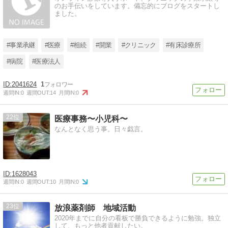
のお手伝いをしています。備忘的にブログをスタートし
ました。
#事業承継
#医療
#相続
#開業
#クリニック
#有床診療所
#病院
#医療法人
2041624
1
週間IN:
0
週間OUT:
14
月間IN:
0
22
医療事務〜小児科〜
なんとなく思う事。日々戯言。
1628043
週間IN:
0
週間OUT:
10
月間IN:
0
23
放浪薬剤師 地域活動
2020年までに自分の看板で勝負できるように勉強。独立
して、もっと他者貢献したい。