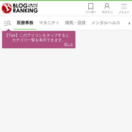
リーダー
ログイン
メニュー
医療事務
マタニティ
病気・症状
メンタルヘルス
福
【Tips】このアイコンをタップすると、

カテゴリ一覧を表示できます。
閉じる