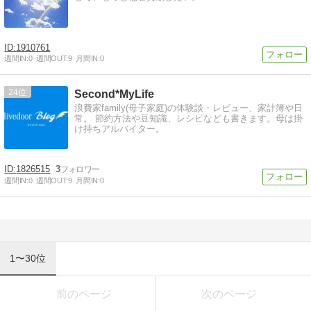
1910761
週間IN:
0
週間OUT:
9
月間IN:
0
24
Second*MyLife
浪費家family(母子家庭)の体験談・レビュー、家計簿や日
常。 節約方法や豆知識、レシピなども書きます。母は掛
け持ちアルバイター。
1826515
3
週間IN:
0
週間OUT:
9
月間IN:
0
1〜30位
前のページ
次のページ