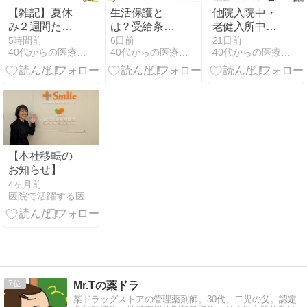
【雑記】夏休
生活保護と
他院入院中・
み２週間たっ
は？受給条件
老健入所中の
たけど宿題ど
や医療扶助を
患者さんが来
5時間前
6日前
21日前
40代からの医療事務、無理しない働き方
40代からの医療事務、無理しない働き方
40代からの医療事務、無理しない働き方
うよ？親も大
医療事務の視
院！医療事務
変だよね
点でわかりや
が確認する書
すく解説
類とは？
【本社移転の
お知らせ】
4ヶ月前
医院で活躍する医療事務を育てる方法
7
Mr.Tの薬ドラ
某ドラッグストアの管理薬剤師。30代、二児の父。認定