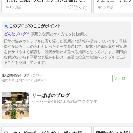
1年1ヶ月前
1年9ヶ月前
このブログのここがポイント
実用的な薬とケア方法を比較解説
日常の悩みやトラブルに寄り添った実用的な情報を提供しています。胃腸
炎やかゆみ、目の疲れといったテーマを通じて、症状別の市販薬や対策法
をわかりやすく解説し、読者が迷わず選べる指南となっています。専門的
な解説ながらも平易な表現を心掛け、生活に役立つ知識をシンプルに伝え
ることを意識しています。
2084994
3
週間IN:
0
週間OUT:
12
月間IN:
1
6
リーぱぱのブログ
ペーパー薬剤師による雑記ブログです