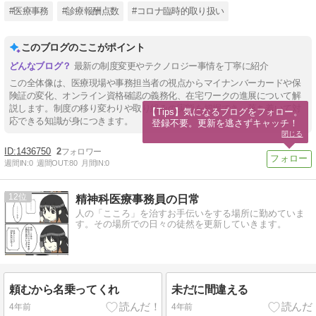
#医療事務
#診療報酬点数
#コロナ臨時的取り扱い
このブログのここがポイント
最新の制度変更やテクノロジー事情を丁寧に紹介
この全体像は、医療現場や事務担当者の視点からマイナンバーカードや保
険証の変化、オンライン資格確認の義務化、在宅ワークの進展について解
説します。制度の移り変わりや取り組みの実態を把握でき、落ち着いて対
【Tips】気になるブログをフォロー。

応できる知識が身につきます。
登録不要。更新を逃さずキャッチ！
閉じる
1436750
2
週間IN:
0
週間OUT:
80
月間IN:
0
12
精神科医療事務員の日常
人の「こころ」を治すお手伝いをする場所に勤めていま
す。その場所での日々の徒然を更新していきます。
頼むから名乗ってくれ
未だに間違える
4年前
4年前