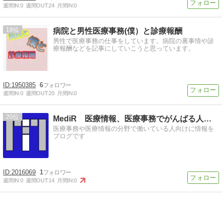
週間IN:
0
週間OUT:
24
月間IN:
0
19
病院と男性医療事務(僕）と診療報酬
男性で医療事務の仕事をしています。病院の裏事情や診
療報酬などを記事にしていこうと思っています。
1950385
6
週間IN:
0
週間OUT:
20
月間IN:
0
20
MediR 医療情報、医療事務でがんばる人の部屋
医療事務や医療情報の分野で働いている人向けに情報を
ブログです
2016069
1
週間IN:
0
週間OUT:
14
月間IN:
0