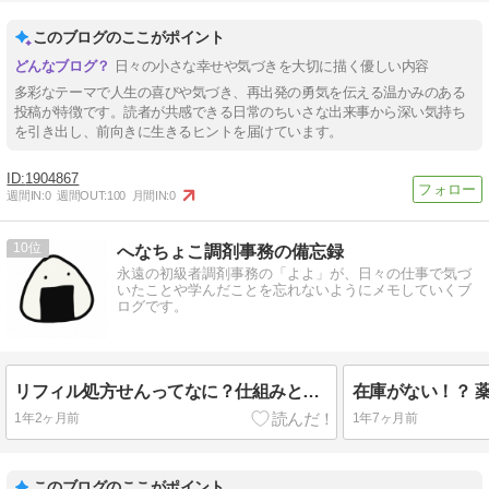
このブログのここがポイント
日々の小さな幸せや気づきを大切に描く優しい内容
多彩なテーマで人生の喜びや気づき、再出発の勇気を伝える温かみのある
投稿が特徴です。読者が共感できる日常のちいさな出来事から深い気持ち
を引き出し、前向きに生きるヒントを届けています。
1904867
週間IN:
0
週間OUT:
100
月間IN:
0
10
へなちょこ調剤事務の備忘録
永遠の初級者調剤事務の「よよ」が、日々の仕事で気づ
いたことや学んだことを忘れないようにメモしていくブ
ログです。
リフィル処方せんってなに？仕組みとルールをやさしく解説！
1年2ヶ月前
1年7ヶ月前
このブログのここがポイント