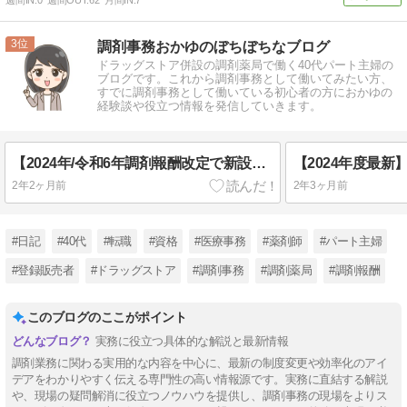
週間IN:
0
週間OUT:
62
月間IN:
7
3
調剤事務おかゆのぼちぼちなブログ
ドラッグストア併設の調剤薬局で働く40代パート主婦の
ブログです。これから調剤事務として働いてみたい方、
すでに調剤事務として働いている初心者の方におかゆの
経験談や役立つ情報を発信していきます。
【2024年/令和6年調剤報酬改定で新設！】特定薬剤管理指導加算3についてわかりやすく解説！
2年2ヶ月前
2年3ヶ月前
#日記
#40代
#転職
#資格
#医療事務
#薬剤師
#パート主婦
#登録販売者
#ドラッグストア
#調剤事務
#調剤薬局
#調剤報酬
このブログのここがポイント
実務に役立つ具体的な解説と最新情報
調剤業務に関わる実用的な内容を中心に、最新の制度変更や効率化のアイ
デアをわかりやすく伝える専門性の高い情報源です。実務に直結する解説
や、現場の疑問解消に役立つノウハウを提供し、調剤事務の現場をよりス