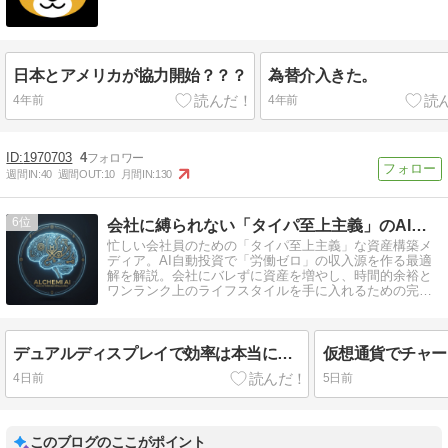
日本とアメリカが協力開始？？？
為替介入きた。
4年前
4年前
1970703
4
週間IN:
40
週間OUT:
10
月間IN:
130
6
会社に縛られない「タイパ至上主義」のAI錬金術
忙しい会社員のための「タイパ至上主義」な資産構築メ
ディア。AI自動投資で「労働ゼロ」の収入源を作る最適
解を解説。会社にバレずに資産を増やし、時間的余裕と
ワンランク上のライフスタイルを手に入れるための完全
放置ノウハウを発信中。
デュアルディスプレイで効率は本当に上がる？仕事が速くなる使い方のコツは？
4日前
5日前
このブログのここがポイント