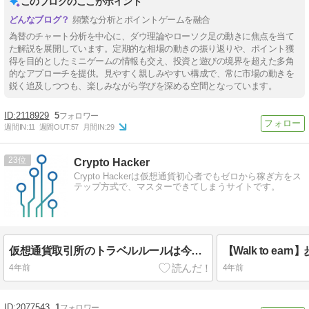
このブログのここがポイント
頻繁な分析とポイントゲームを融合
為替のチャート分析を中心に、ダウ理論やローソク足の動きに焦点を当て
た解説を展開しています。定期的な相場の動きの振り返りや、ポイント獲
得を目的としたミニゲームの情報も交え、投資と遊びの境界を超えた多角
的なアプローチを提供。見やすく親しみやすい構成で、常に市場の動きを
鋭く追及しつつも、楽しみながら学びを深める空間となっています。
2118929
5
週間IN:
11
週間OUT:
57
月間IN:
29
23
Crypto Hacker
Crypto Hackerは仮想通貨初心者でもゼロから稼ぎ方をス
テップ方式で、マスターできてしまうサイトです。
仮想通貨取引所のトラベルルールは今後どうなるのか？対策方法などわかりやすく説明してみた
4年前
4年前
2077543
1