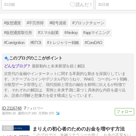
31日前
32日前
#仮想通貨
#不労所得
#暗号資産
#ブロックチェーン
#仮想通貨取引所
#スマホ副業
#Airdrop
#appマイニング
#CoreIgnition
#BTCfi
#トレジャリー戦略
#CoreDAO
このブログのここがポイント
最新動向と未来展望を鋭く解説
次世代の金融やインターネットに関する革新的な動きを深掘りしていま
す。ステーブルコインやデジタル円のうねり、Web3、コーポレート戦略、
分散型データ管理など、現代技術と理念の融合を鮮明に伝えるが特徴で
す。それぞれの解説は、実例と未来予測に基づく具体的な内容を盛り込
み、読者の理解と想像力を促す構成となっています。
2116748
7
週間IN:
20
週間OUT:
240
月間IN:
370
13
まりえの初心者のためのお金を増やす方法
このブログは、金融リテラシーが低く、お金の不安をい