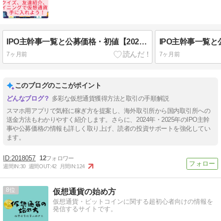
IPO主幹事一覧と公募価格・初値【2025年】
7ヶ月前
7ヶ月前
このブログのここがポイント
多彩な仮想通貨獲得方法と取引の手順解説
スマホ用アプリで気軽に稼ぎ方を提案し、海外取引所から国内取引所への
送金方法もわかりやすく紹介します。さらに、2024年・2025年のIPO主幹
事や公募価格の情報も詳しく取り上げ、読者の投資サポートを強化してい
ます。
2018057
12
週間IN:
30
週間OUT:
42
月間IN:
124
8
仮想通貨の始め方
仮想通貨・ビットコインに関する超初心者向けの情報を
発信するサイトです。