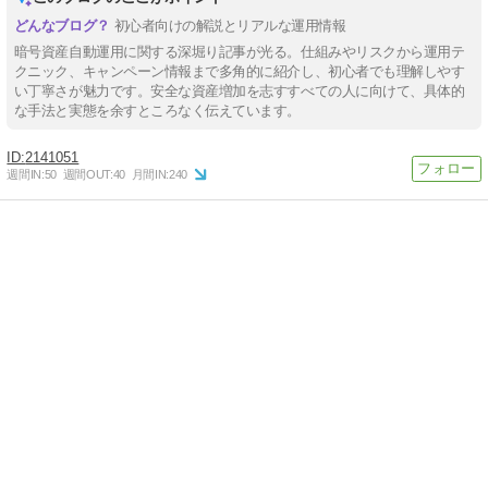
初心者向けの解説とリアルな運用情報
暗号資産自動運用に関する深堀り記事が光る。仕組みやリスクから運用テ
クニック、キャンペーン情報まで多角的に紹介し、初心者でも理解しやす
い丁寧さが魅力です。安全な資産増加を志すすべての人に向けて、具体的
な手法と実態を余すところなく伝えています。
2141051
週間IN:
50
週間OUT:
40
月間IN:
240