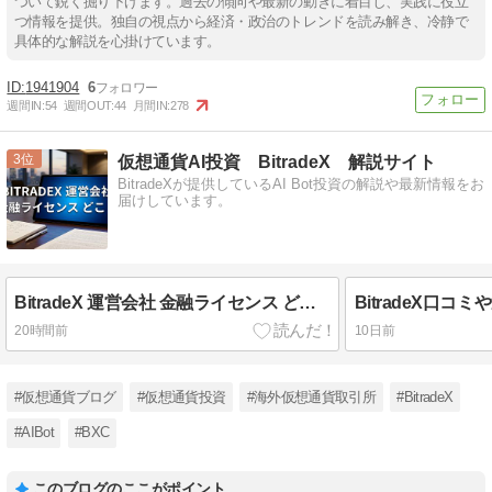
ついて鋭く掘り下げます。過去の傾向や最新の動きに着目し、実践に役立
つ情報を提供。独自の視点から経済・政治のトレンドを読み解き、冷静で
具体的な解説を心掛けています。
1941904
6
週間IN:
54
週間OUT:
44
月間IN:
278
3
仮想通貨AI投資 BitradeX 解説サイト
BitradeXが提供しているAI Bot投資の解説や最新情報をお
届けしています。
BitradeX 運営会社 金融ライセンス どこ？
20時間前
10日前
#仮想通貨ブログ
#仮想通貨投資
#海外仮想通貨取引所
#BitradeX
#AIBot
#BXC
このブログのここがポイント