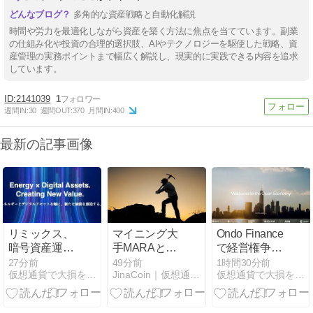
多角的な資産戦略と自動化解説
時間や労力を最適化しながら資産を築く方法に焦点を当てています。副業
の仕組み化や投資の合理的選択肢、AIやテクノロジーを駆使した戦略、資
産管理の実務ポイントまで幅広く解説し、現実的に実践できる内容を追求
しています。
2141039
1
週間IN:
30
週間OUT:
370
月間IN:
400
最新の記事画像
リミックス、
マイニング大
Ondo Finance
暗号資産運用
手MARAとク
で経営権争い
で1.6億円超
リーンスパー
──故創業者の
27分前
49分前
1時間30分前
仮想通貨で大損を避け、副業で稼ぐためのMoneyまとめ情報館
JinaCoin｜仮想通貨/暗号資産ニュース・情報メディア
仮想通貨で大損を避け、副業で稼ぐためのMoneyまとめ情報館
──最新実績を
ク、赤字転落
母がCEO解任
開示
──AI転換に差
求め提訴＝
The Block