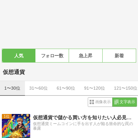
人気
フォロー数
急上昇
新着
仮想通貨
1〜30位
31〜60位
61〜90位
91〜120位
121〜150位
画像表示
文字表示
1
仮想通貨で儲かる買い方を知りたい人必見、初心者が見落とす
仮想通貨ミームコインに手を出す人が陥る致命的な罠の
暴露