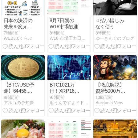
日本の決済の
8月7日朝の
ｄ払い惜しみ
未来を変える
W18市場観測
なく使う
か
7時間前
8時間前
8時間前
WEB3.0くらぶ
W18 市場圧力日記｜世界市場の圧力を読む観測メモ
ゆーきんぐのブログ
【BTC/USD予
BTC1021万
【徹底解説】
測】64456.01
円！XRP164
資産5000万円
円下降トレン
円！
（準富裕層）
9時間前
9時間前
10時間前
アルゴの予知夢
追うんですよドドリアさん
Burdon’s View
ド｜MACDデ
に到達して判
ッドクロスで
明する「5つ
見る24時間の
の残酷な現
値動き
実」と生き残
【08/07】
り戦略