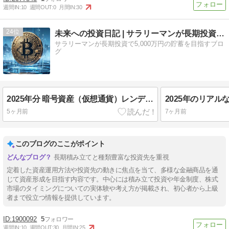
週間IN:
10
週間OUT:
0
月間IN:
30
24
未来への投資日記 | サラリーマンが長期投資で5,000万…
サラリーマンが長期投資で5,000万円の貯蓄を目指すブロ
グ
2025年分 暗号資産（仮想通貨）レンディングサービスの確定申告
5ヶ月前
7ヶ月前
このブログのここがポイント
長期積み立てと種類豊富な投資先を重視
定着した資産運用方法や投資先の動きに焦点を当て、多様な金融商品を通
じて資産形成を目指す内容です。中心には積み立て投資や年金制度、株式
市場のタイミングについての実体験や考え方が掲載され、初心者から上級
者まで役立つ情報を提供しています。
1900092
5
週間IN:
10
週間OUT:
30
月間IN:
25