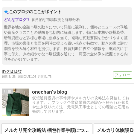
このブログのここがポイント
多角的な市場観測と詳細分析
世界各地の金融市場の動きについて詳細に観測し、価格とニュースの乖離
や資産クラスごとの動向を包括的に解説します。特に日本株や欧州為替、
暗号資産など多様な市場に焦点を当て、複雑な変動要因を分かりやすく整
理。市場の裏側と表面を同時に捉える鋭い視点が特徴で、動きの裏に潜む
潮流を読み解く材料を提供します。投資判断に役立つ情報を、継続的に丁
寧に伝え、きめ細やかな市場観測を通じて、局面の全体像を把握できる内
容を心がけています。
2141457
週間IN:
26
週間OUT:
106
月間IN:
76
11
onechan's blog
仮想通貨投資の事件簿やメルカリの攻略法を発信してお
ります。元ブラック企業従業員の経験から得られた知見
や生き残りの方法、元電気工事士としての理論と応用も
発信しております。
メルカリ完全攻略法 梱包作業手順について パーカー スウェットの例