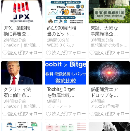
JPX、業態転
約1,900億円相
東証、大幅な
換に再審査制
当のビットコ
事業転換企業
度を検討──暗
イン保有も維
への再審査制
2時間20分前
2時間50分前
3時間30分前
JinaCoin｜仮想通貨/暗号資産ニュース・情報メディア
WEB3.0くらぶ
仮想通貨で大損を避け、副業で稼ぐためのMoneyまとめ情報館
号資産トレジ
持
度を検討──暗
ャリー企業は
号資産トレジ
対象か
ャリー企業に
も影響か
クラリティ法
ToobitとBitget
仮想通貨エア
案に倫理条項
を徹底比較！
ドロップを確
案──トランプ
手数料や取扱
実に受け取
3時間40分前
5時間前
5時間前
JinaCoin｜仮想通貨/暗号資産ニュース・情報メディア
ビットノート
アルゴの予知夢
米大統領へ暗
銘柄・レバレ
る！12ヶ月間
号資産事業の
ッジなどの違
代行サービス
売却要求か
いを総合的に
で安心・効率
検証
的に資産拡大
を実現