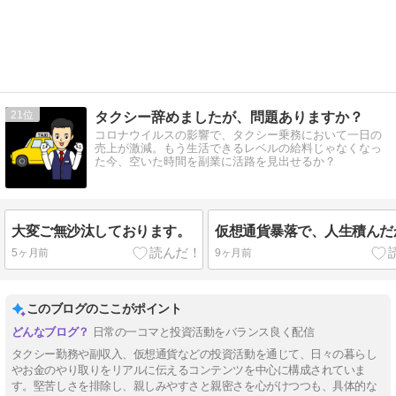
21
タクシー辞めましたが、問題ありますか？
コロナウイルスの影響で、タクシー乗務において一日の
売上が激減。もう生活できるレベルの給料じゃなくなっ
た今、空いた時間を副業に活路を見出せるか？
大変ご無沙汰しております。
仮想通貨暴落で、人生積んだ
5ヶ月前
9ヶ月前
このブログのここがポイント
日常の一コマと投資活動をバランス良く配信
タクシー勤務や副収入、仮想通貨などの投資活動を通じて、日々の暮らし
やお金のやり取りをリアルに伝えるコンテンツを中心に構成されていま
す。堅苦しさを排除し、親しみやすさと親密さを心がけつつも、具体的な