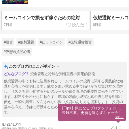
ミームコインで損せず稼ぐための絶対ルール
7日前
8日前
#投資
#仮想通貨
#ビットコイン
#仮想通貨投資
#仮想通貨初心者
このブログのここがポイント
資金管理と冷静な判断重視の実用的指南
仮想通貨の中でも特に注目されるミームコインの投資に関する実践的な知
識と心構えを提供します。成功を追い求める中で陥りがちな負け方を理解
し、リスクを最小化するためのルールや資金管理の重要性に光を当ててい
ます。材料や分析だけに頼らず、市場の残酷な現実と真の勝ち筋を明確に
伝え、一瞬の興奮に左右されない賢い投資のあり方を提案します。投資の
基本を抑え、冷静に行動するための知識を身につけたい方に適した内容で
【Tips】気になるブログをフォロー。

す。
登録不要。更新を逃さずキャッチ！
閉じる
2141344
週間IN:
150
週間OUT:
190
月間IN:
500