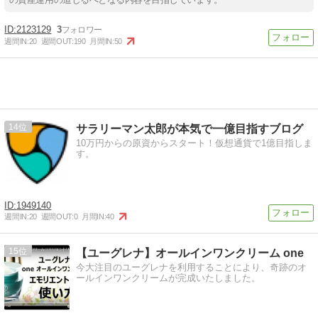
2123129
3
週間IN:
20
週間OUT:
190
月間IN:
50
14
サラリーマン太郎が本気で一億目指すブログ
10万円からの原資からスタート！仮想通貨で1億目指しま
す。
1949140
週間IN:
20
週間OUT:
0
月間IN:
40
15
【ユーグレナ】オールインワンクリーム one
今大注目のユーグレナを利用することにより、奇跡のオ
ールインワンクリームが完成いたしました。