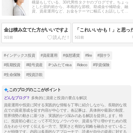
構築もしている、30代男性タクヤのブログです。ちょっ
とした節約術から、本格的な節税、助成金や補助金、融
資、資産運用など、お金をテーマに幅広くお話ししてい
ます。
金は積み立てた方がいいですよ
「これいいかも！」と思っ
3日前
5日前
#インデックス投資
#資産運用
#仮想通貨
#fire
#脱サラ
#長期投資
#暗号資産
#つみたてnisa
#ideco
#学資保険
#生命保険
#投資詐欺
このブログのここがポイント
多角的に資産と投資の要点を解説
資産運用や投資に関する実践的な情報を丁寧に紹介しながら、長期的な視
点での資産形成を促す内容が中心です。各記事は、具体例や最新の制度、
世界情勢の動きに基づき、実践的かつ深みのある解説を提供します。特
に、投資初心者にとって不可欠なノウハウや、資産を守り増やすための視
点をわかりやすく伝える一方で、堅実さと有効な戦略を融合させているこ
とが特徴です。内容は多面的なアプローチで、読者が自分の資産に対する