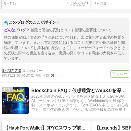
5ヶ月前
6ヶ月前
このブログのここがポイント
値段と価値の変動とコスト管理の重要性について
物の価格変動と価値の浮き沈みについて触れ、常に変化する市場の性質を
解説しています。また、電池交換におけるコストの抑え方や銅の価値と関
税の影響についても具体的に紹介。さらに、ユーザーフィードバックとそ
の反映に関する視点も盛り込み、実態の見方やコスト意識の大切さを伝え
ています。
2021210
5
週間IN:
21
週間OUT:
42
月間IN:
93
12
Blockchain FAQ：仮想通貨とWeb3.0を深掘り
2026年最新のWeb3トレンドを最速解説！BTCfiやRWA、
AIエージェント経済の衝撃から、Worldcoin等の最新税
制・スマホマイニングまで。Core DAOを中心に、初心者
でも「次世代の稼ぎ方」がわかる日本語最多の情報量！
【HashPort Wallet】JPYCスワップ前に知るべき4つの隠れたリスクと税務の罠