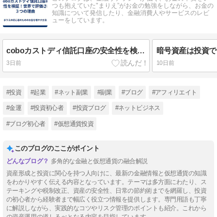
つも抱えていた"まりえ”がお金の勉強をしながら、お金の
知識について発信したり、金融消費人やサービスのレビ
ューをしています。
coboカストディ信託口座の安全性を検証！世界で評価される３つの理由
3日前
10日前
#投資
#起業
#ネット副業
#副業
#ブログ
#アフィリエイト
#金運
#投資初心者
#投資ブログ
#ネットビジネス
#ブログ初心者
#仮想通貨投資
このブログのここがポイント
多角的な金融と仮想通貨の融合解説
資産形成と投資に関心を持つ人向けに、最新の金融情報と仮想通貨の知識
をわかりやすく伝える内容となっています。テーマは多方面にわたり、ス
テーキングや税制改正、資産の安全性、日常の節約術までを網羅し、投資
の初心者から経験者まで幅広く役立つ情報を提供します。専門用語も丁寧
に解説しながら、実践的なコツやリスク管理のポイントも紹介。これから
の資産運用の道しるべとなる内容を目指しています。