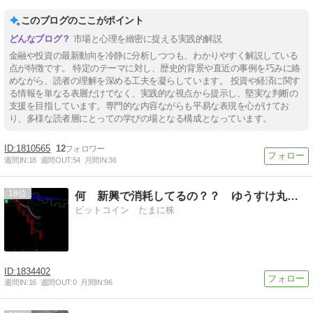
このブログのここがポイント
市場と心理を緻密に捉える実践的解説
金融や投資の最新動向を冷静に分析しつつも、わかりやすく解説している
点が特徴です。 特定のテーマに対し、歴史的背景や直近の事例を巧みに絡
めながら、読者の理解を深める工夫を凝らしています。 投資や経済に関す
る情報を単なる表層だけでなく、実践的な視点から提示し、堅実な判断の
支援を目指しています。専門的な内容ながらも平易な表現を心がけてお
り、多様な読者層にとっての学びの場となる構成となっています。
1810565
12
週間IN:
18
週間OUT:
54
月間IN:
36
18
何 新興で消耗してるの？？ ゆうすけ丸の株トレ
ビットコイン たまに株
1834402
週間IN:
16
週間OUT:
0
月間IN:
96