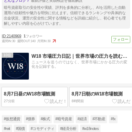
最新評価と実績検証を徹底解説
暗号資産取引の安全性や実績、評判を多角的に分析し、AIを活用した自動
運用の信頼性や魅力を明快に伝えます。信頼できるランキングや具体的な
出金状況、運営の安全性に関する情報などを詳細に紹介し、初心者でも理
解しやすい内容を心がけています。
2140969
1
週間IN:
30
週間OUT:
140
月間IN:
30
10
W18 市場圧力日記｜世界市場の圧力を読む観測メモ
ニュースを追うのではなく、世界市場にかかる圧力の変
化を記録する。
8月7日昼のW18市場観測
8月7日朝のW18市場観測
27分前
8時間前
#仮想通貨
#債券
#株式
#暗号資産
#経済
#不動産
#fx
#reit
#国債
#コモディティ
#経済分析
#w18notes