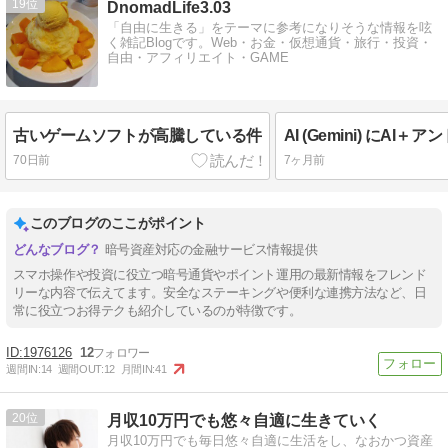
19
DnomadLife3.03
「自由に生きる」をテーマに参考になりそうな情報を呟
く雑記Blogです。Web・お金・仮想通貨・旅行・投資・
自由・アフィリエイト・GAME
古いゲームソフトが高騰している件
70日前
7ヶ月前
このブログのここがポイント
暗号資産対応の金融サービス情報提供
スマホ操作や投資に役立つ暗号通貨やポイント運用の最新情報をフレンド
リーな内容で伝えてます。安全なステーキングや便利な連携方法など、日
常に役立つお得テクも紹介しているのが特徴です。
1976126
12
週間IN:
14
週間OUT:
12
月間IN:
41
20
月収10万円でも悠々自適に生きていく
月収10万円でも毎日悠々自適に生活をし、なおかつ資産