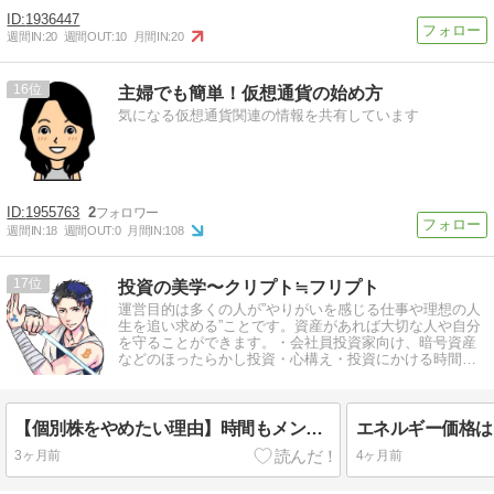
1936447
週間IN:
20
週間OUT:
10
月間IN:
20
16
主婦でも簡単！仮想通貨の始め方
気になる仮想通貨関連の情報を共有しています
1955763
2
週間IN:
18
週間OUT:
0
月間IN:
108
17
投資の美学〜クリプト≒フリプト
運営目的は多くの人が”やりがいを感じる仕事や理想の人
生を追い求める”ことです。資産があれば大切な人や自分
を守ることができます。・会社員投資家向け、暗号資産
などのほったらかし投資・心構え・投資にかける時間を
減らす、長期目線
【個別株をやめたい理由】時間もメンタルも奪われる投資スタイルから距離を置くまでの話
3ヶ月前
4ヶ月前