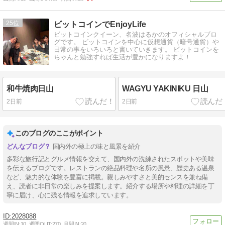
25
ビットコインでEnjoyLife
ビットコインクイーン、名波はるかのオフィシャルブロ
グです。 ビットコインを中心に仮想通貨（暗号通貨）や
日常の事をいろいろと書いていきます。 ビットコインを
ちゃんと勉強すれば生活が豊かになりますよ！
和牛焼肉日山
WAGYU YAKINIKU 日山
2日前
2日前
このブログのここがポイント
国内外の極上の味と風景を紹介
多彩な旅行記とグルメ情報を交えて、国内外の洗練されたスポットや美味
を伝えるブログです。レストランの絶品料理や名所の風景、歴史ある温泉
など、魅力的な体験を豊富に掲載。親しみやすさと美的センスを兼ね備
え、読者に非日常の楽しみを提案します。紹介する場所や料理の詳細を丁
寧に届け、心に残る情報を追求しています。
2028088
週間IN:
10
週間OUT:
270
月間IN:
20