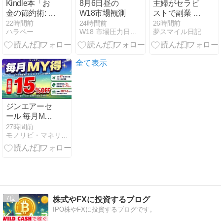
Kindle本「お
8月6日昼の
主婦がセラビ
金の節約術: 支
W18市場観測
ストで副業 ハ
出を減らす方
ーブピーリン
22時間前
24時間前
26時間前
ハラペー
W18 市場圧力日記｜世界市場の圧力を読む観測メモ
夢スマイル日記
法31選」の詳
グスクール
細
全て表示
ジンエアーセ
ール 毎月MY
得 コード
27時間前
モノリビ・マネリビ（NFTゲーム／GameFi／ガジェット）
MJIN2608｜最
大15%割引・
8/13まで
7
株式やFXに投資するブログ
IPO株やFXに投資するブログです。