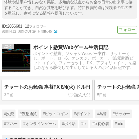
体験や結果を惜しみなく掲載。多角的な視点からお金や日常の出来事に接
することができ、自然な共感を呼びます。特に投資関連は実践者の生の声
を重視し、参考になる情報を提供しています。
2056681
12
週間IN:
12
週間OUT:
29
月間IN:
45
22
ポイント懸賞Webゲーム生活日記
ポイントや懸賞、ソシャゲWebゲー案件、サッカーく
じ、ボート、ロト6、オンカジ、ポーカー、仮想通貨(ビ
ットコイン)、フォーセット、FX、アフィリエイト、を楽
しみながら駆使して生活している人のポイ活日記です。
チャートのお勉強 為替FX 8/4(火) ドル円
チャートのお勉強 為替
3日前
5日前
#投資
#仮想通貨
#ビットコイン
#ポイント
#為替
#サッカー
#マネー
#オンラインゲーム
#ポイ活
#fx
#fx初心者
#toto