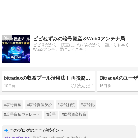
9
ビビねずみの暗号資産＆Web3アンテナ局
ビビりだから、慎重に。ねずみだから、誰よりも早く
Web3アンテナ局にようこそ！
bitradexの収益プール活用法！ 再投資と出金方法を徹底解説
10日前
16日前
#暗号資産
#暗号資産決済
#暗号解読
#暗号化
#暗号資産ウォレット
#暗号
#暗号資産投資
このブログのここがポイント