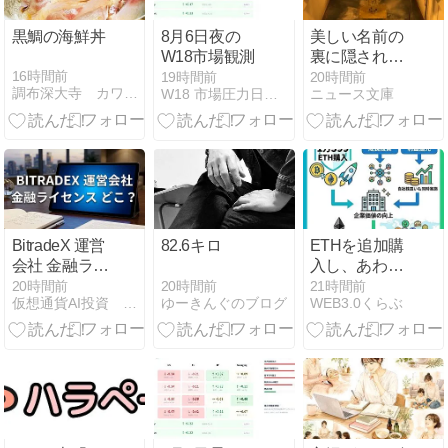
黒鯛の海鮮丼
8月6日夜の
美しい名前の
W18市場観測
裏に隠された
泥沼：南鳥島
16時間前
19時間前
20時間前
調布深大寺 カワセミだるまとNEM！！！
W18 市場圧力日記｜世界市場の圧力を読む観測メモ
ニュース文庫
における希土
類泥開発の知
られざる真実
－社説
BitradeX 運営
82.6キロ
ETHを追加購
会社 金融ライ
入し、あわせ
センス どこ？
て自社株買い
20時間前
20時間前
21時間前
ゆーきんぐのブログ
仮想通貨AI投資 BitradeX 解説サイト
WEB3.0くらぶ
も