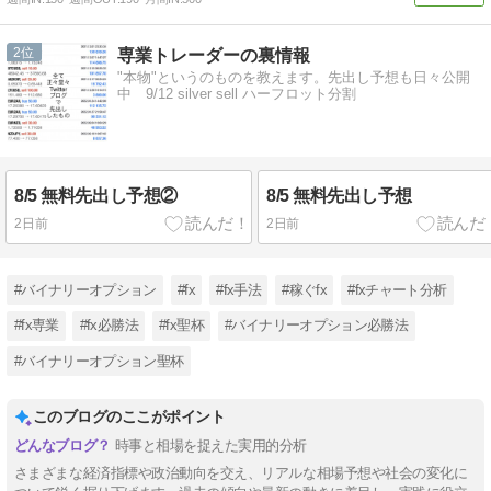
2
専業トレーダーの裏情報
"本物"というのものを教えます。先出し予想も日々公開
中 9/12 silver sell ハーフロット分割
8/5 無料先出し予想②
8/5 無料先出し予想
2日前
2日前
#バイナリーオプション
#fx
#fx手法
#稼ぐfx
#fxチャート分析
#fx専業
#fx必勝法
#fx聖杯
#バイナリーオプション必勝法
#バイナリーオプション聖杯
このブログのここがポイント
時事と相場を捉えた実用的分析
さまざまな経済指標や政治動向を交え、リアルな相場予想や社会の変化に