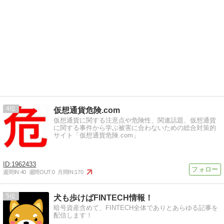
4
仮想通貨危険.com
仮想通貨に関する注意点や危険性、関連話題、仮想通貨
に関する事件から学ぶ被害に合わないための総合対策的
サイト「仮想通貨危険.com」
1962433
週間IN:
40
週間OUT:
0
月間IN:
170
5
犬も歩けばFINTECH情報！
暗号資産含めて、FINTECH全体でありとあらゆる記事を
配信します！