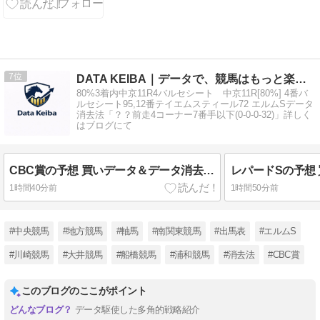
7
DATA KEIBA｜データで、競馬はもっと楽しくなる。
80%3着内中京11R4バルセシート 中京11R[80%] 4番バ
ルセシート95,12番テイエムスティール72 エルムSデータ
消去法「？？前走4コーナー7番手以下(0-0-0-32)」詳しく
はブログにて
CBC賞の予想 買いデータ＆データ消去法まとめ
1時間40分前
1時間50分前
#中央競馬
#地方競馬
#軸馬
#南関東競馬
#出馬表
#エルムS
#川崎競馬
#大井競馬
#船橋競馬
#浦和競馬
#消去法
#CBC賞
このブログのここがポイント
データ駆使した多角的戦略紹介