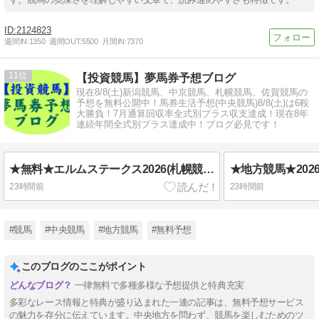
2124823
週間IN:
1350
週間OUT:
5500
月間IN:
7370
11
【投資競馬】夢馬券予想ブログ
現在8/8(土)新潟競馬、中京競馬、札幌競馬、佐賀競馬の
予想を無料公開中！馬券生活予想(中央競馬)8/8(土)は6鞍
大勝負！7月通算回収率全式別プラス収支達成！現在8年
連続年間全式別プラス達成中！ブログ必見です！
★無料★エルムステークス2026(札幌競馬)
★地方競馬★202
23時間前
23時間前
#競馬
#中央競馬
#地方競馬
#無料予想
このブログのここがポイント
一律無料で多種多様な予想提供と特典充実
多彩なレース情報と特典が盛り込まれた一連の記事は、無料予想サービス
の魅力を存分に伝えています。中央地方を問わず、競馬を楽しむためのツ