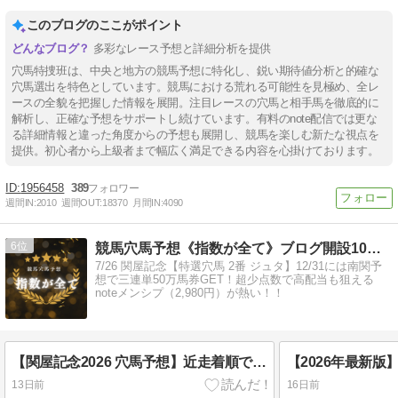
このブログのここがポイント
多彩なレース予想と詳細分析を提供
穴馬特捜班は、中央と地方の競馬予想に特化し、鋭い期待値分析と的確な
穴馬選出を特色としています。競馬における荒れる可能性を見極め、全レ
ースの全貌を把握した情報を展開。注目レースの穴馬と相手馬を徹底的に
解析し、正確な予想をサポートし続けています。有料のnote配信では更な
る詳細情報と違った角度からの予想も展開し、競馬を楽しむ新たな視点を
提供。初心者から上級者まで幅広く満足できる内容を心掛けております。
1956458
389
週間IN:
2010
週間OUT:
18370
月間IN:
4090
6
競馬穴馬予想《指数が全て》ブログ開設10年！！
7/26 関屋記念【特選穴馬 2番 ジュタ】12/31には南関予
想で三連単50万馬券GET！超少点数で高配当も狙える
noteメンシプ（2,980円）が熱い！！
【関屋記念2026 穴馬予想】近走着順では見抜けない“新潟外回りで巻き返す伏兵”
13日前
16日前