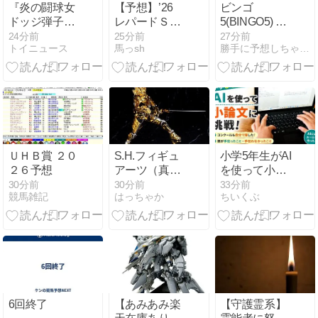
『炎の闘球女
【予想】’26
ビンゴ
ドッジ弾子』
レパードＳ
5(BINGO5) 第
最新8巻まで
（ＧⅢ）
483回 予想 第
24分前
25分前
27分前
トイニュース
馬っsh
勝手に予想しちゃいました「ナンバーズ34・ミニロト・ロト6」
すべて「50％
482回 結果発
ポイント還
表
元」セール！
3,505円分返っ
てくる！先月
発売の新刊も
対象！アニメ
放送中！名前
ＵＨＢ賞 ２０
S.H.フィギュ
小学5年生がAI
が下ネタすぎ
２６予想
アーツ（真骨
を使って小論
る女の子！
彫製法） 黄金
文に挑戦！親
30分前
30分前
33分前
競馬雑記
はっちゃか
ちいくぶ
騎士ガロ（冴
が手伝ったこ
島大河） レビ
と・手伝わな
ュー
かったこと
6回終了
【あみあみ楽
【守護霊系】