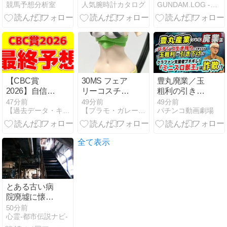
競馬予想分析室
人気腕時計カタログ
GUNDAM.LOG -ガンダム2chまとめブログ-
気馬もいます
ン腕時計を徹
るのやめて…
底ガイド
【CBC賞
30MS フェア
豊丸廃業／玉
2026】自信の
リーコスチュ
粗利の引き下
本命！過去デ
ーム レビュー
げ／ミニスロ
47分前
49分前
49分前
【過去データ・キャラ重視】アギョウの競馬予想ブログ
【プラモ・ガレージ】プラモデルのブログ
パチンコ動画劇場
ータ、追い切
| 組み立てと構
獣王は詐欺!?
りなどを総合
造を紹介
「パチ裏ワイ
した最終結
ドショー」
論！
【ヤングちゃ
全て表示
ん、寝る?】
とある古い病
院廃墟に懐中
電灯1つで1人
50分前
心霊-都市伝説ナビ-
出向いた時