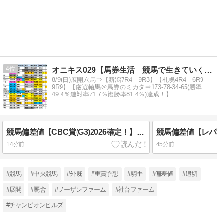
4
オニキス029【馬券生活 競馬で生きていく】競馬偏差値で攻略
8/9(日)展開穴馬⇒【新潟7R4 9R3】【札幌4R4 6R9
9R9】【厳選軸馬＠馬券のミカタ⇒173-78-34-65(勝率
49.4％連対率71.7％複勝率81.4％)達成！】
競馬偏差値【CBC賞(G3)2026確定！】1位はディアナザール
14分前
45分前
#競馬
#中央競馬
#外厩
#重賞予想
#騎手
#偏差値
#追切
#展開
#厩舎
#ノーザンファーム
#社台ファーム
#チャンピオンヒルズ