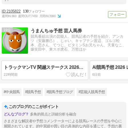
2105822
130
週間IN:
860
週間OUT:
7450
月間IN:
3990
19
うまんちゅ予想 芸人馬券
競馬番組出演の芸能人、競馬記者の予想を紹介。アンカ
ツ（安藤勝己）、じゃい、キャプテン渡辺、ゴルゴ松
本、恋さん、てつじ、ビタミンSお兄ちゃん、天童なこ、
爆笑田中、東スポ虎石、万哲ほか
トラックマンTV 関越ステークス 2026「自信の勝負レース」予想と買い目
22時間前
6日前
#中央競馬
#競馬予想
#競馬予想ブログ
#芸能人競馬予想
このブログのここがポイント
多角的視点と詳細分析を融合
さまざまな解説者や予想コメンテーターによる競馬レースの予想を中心に
展開されています。的中実績や買い目の具体的な内容を通じて、予想の裏