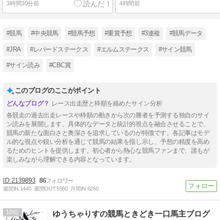
3時間30分前
4時間前
#競馬
#中央競馬
#競馬予想
#重賞予想
#3連複
#競馬データ
#JRA
#レパードステークス
#エルムステークス
#サイン競馬
#サイン読み
#CBC賞
このブログのここがポイント
レース出走歴と枠順を絡めたサイン分析
各競走の過去出走レースや枠順の動きから次の勝者を予測する独自のサイ
ン読みを展開します。具体的なデータと統計的視点を融合させることで、
競馬の新たな面白さと奥深さを追求しているのが特徴です。各記事はモデ
ル的な視点や鋭い分析を通じて競馬の結果を指し示し、予想の精度を高め
るためのヒントを提供します。初心者から熱心な競馬ファンまで、誰もが
楽しみながら理解できる内容となっています。
2139893
86
週間IN:
1440
週間OUT:
5580
月間IN:
6260
10
ゆうちゃりすの競馬ときどき一口馬主ブログ