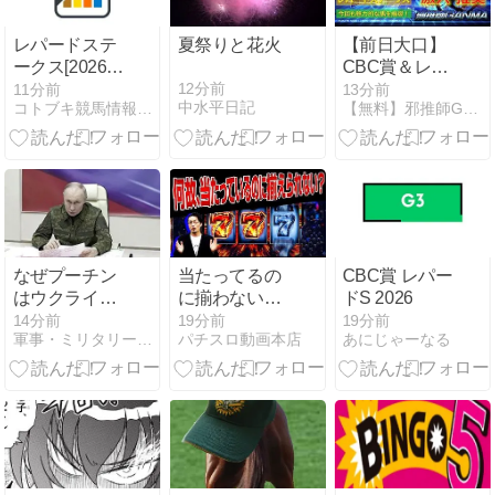
レパードステ
夏祭りと花火
【前日大口】
ークス[2026]
CBC賞＆レパ
前５走のスピ
ードステーク
12分前
11分前
13分前
中水平日記
コトブキ競馬情報局 | 指数で絞って単複勝負
【無料】邪推師GANMAのフレキシブル馬券法！
ード指数
スであの人気
薄馬に大口投
票があった！
＜2026＞
なぜプーチン
当たってるの
CBC賞 レパー
はウクライナ
に揃わない？
ドS 2026
侵攻をやめら
狙ってないの
14分前
19分前
19分前
軍事・ミリタリー速報
パチスロ動画本店
あにじゃーなる
れないの
に揃う？スロ
か？！
ットの"な
ぜ"を解説【だ
いいち!】