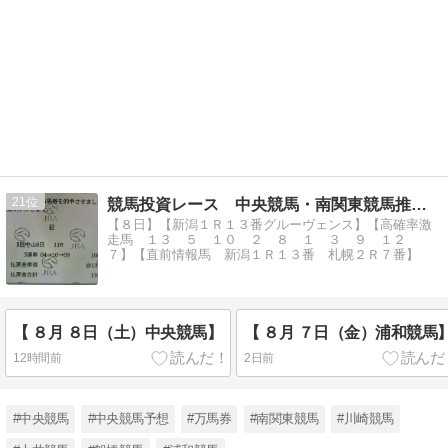
21
競馬投資レース 中央競馬・南関東競馬推奨レース
【８日】【新潟１Ｒ１３番グルーヴェンス】【高確率激
走馬 １３ ５ １０ ２ ８ １ ３ ９ １２
７】【直前情報馬 新潟１Ｒ１３番 札幌２Ｒ７番】
【 ８月 ８日（土）中央競馬】
【 ８月 ７日（金）浦和競馬
12時間前
2日前
#中央競馬
#中央競馬予想
#万馬券
#南関東競馬
#川崎競馬