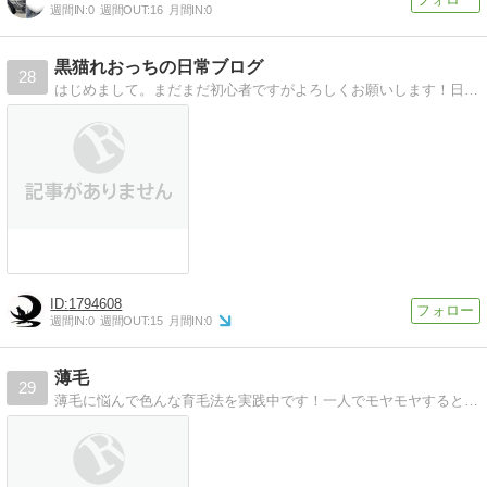
週間IN:
0
週間OUT:
16
月間IN:
0
黒猫れおっちの日常ブログ
28
はじめまして。まだまだ初心者ですがよろしくお願いします！日常についてつぶやきます毎日更新してます！ まとめ記事や、おもしろい雑学も紹介してます！
1794608
週間IN:
0
週間OUT:
15
月間IN:
0
薄毛
29
薄毛に悩んで色んな育毛法を実践中です！一人でモヤモヤすると良くないので、ブログにすることで情報をシェアします。