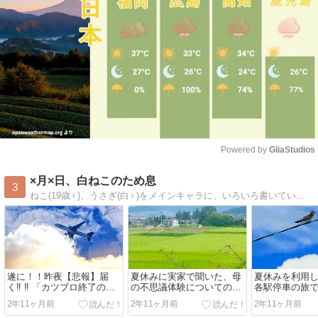
Powered by 
GliaStudios
Mute
×月×日、白ねこのため息
3
ねこ(19歳♀)、うさぎ(白♀)をメインキャラに、いろいろ書いています。現在は週に1〜2回の頻度で更新中！ほかには、英語学習（英検１級対策）、超望遠デジカメの写真、読書、音楽（クラシック等）、歌詞対訳（英語、中国語）などなど、盛りだくさん。
遂に！！昨夜【悲報】届
夏休みに実家で聞いた、母
夏休みを利用
く‼︎ ‼︎ 「カツブロ終了のお
の不思議体験についてのお
各駅停車の旅
知らせ」今回が《カツブロ
話。僕はこの話をこんな風
したのだ（２
2年11ヶ月前
2年11ヶ月前
2年11ヶ月前
最後》の投稿なのだ…【移
に思うのだ…