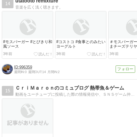
utatooto remixture
14
音楽を広く浅く聴きます。
#モスバーガー #とびきり和
#コストコ #食事とのみたい
＃モスバーガー
風ソース
ヨーグルト
まチーズテリ
3年前
3年前
3年前
996359
週間IN:
0
週間OUT:
14
月間IN:
2
ＣｒｉＭａｒｏｎのコミュブログ 熱帯魚＆ゲーム
15
動画をユーチューブに投稿した際の情報発信や、ＳＮＳゲーム仲間との連絡等にも使用したいと思ってます。