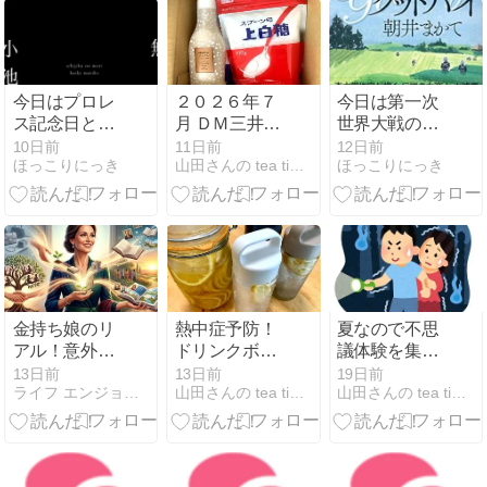
今日はプロレ
２０２６年７
今日は第一次
ス記念日と無
月 ＤＭ三井製
世界大戦の日
花果の森。
糖の株主優待
とグッドバ
10日前
11日前
12日前
ほっこりにっき
山田さんの tea time（ティータイム）
ほっこりにっき
品が届いたよ
イ。
金持ち娘のリ
熱中症予防！
夏なので不思
アル！意外な
ドリンクボト
議体験を集め
幸せと3つの
ルに自家製の
てみた① ホラ
13日前
13日前
19日前
ライフ エンジョイ ナビ
山田さんの tea time（ティータイム）
山田さんの tea time（ティータイム）
秘訣
レモンジュー
ースポット巡
スとレモンの
りが趣味だっ
ハチミツ漬け
た友達の友達
を入れておで
かけ♪