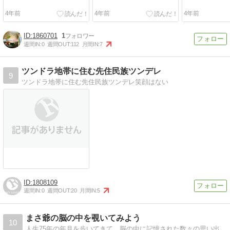
4年前
4年前
4年前
1860701
1
週間IN:
0
週間OUT:
112
月間IN:
7
ツンドラ地帯に住む先住民族ツンデレ
9
ツンドラ地帯に住む先住民族ツンデレ笑顔はない
1808109
週間IN:
0
週間OUT:
20
月間IN:
5
まさ爺の脳の中を覗いてみよう
10
人生75年の年月を歩いてきて、脳の中に記憶された数々の思い出を紹介していきます。