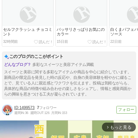
セルフクラッシュ チョコミ
バッサリさっぱりお気にの
白くまパフェバ
ント
カラー
ソース
32時間前
15日前
22日前
このブログのここがポイント
多彩なスイーツと美容アイテム満載
スイーツと美容に関する多彩なアイテムや商品を中心に紹介しています。
新商品や限定品を発見した時の反応や、自身の美容体験を軽やかに綴るこ
とで、見ている人に親近感とワクワクを伝えます。投稿は気軽ながらも、
具体的な商品の特徴や組み合わせの楽しさをシェアし、情報と感覚両面か
らの興味を惹きつける工夫が凝らされています。
1499573
7
週間IN:
36
週間OUT:
126
月間IN:
153
もっと見る
arrow_forward_ios