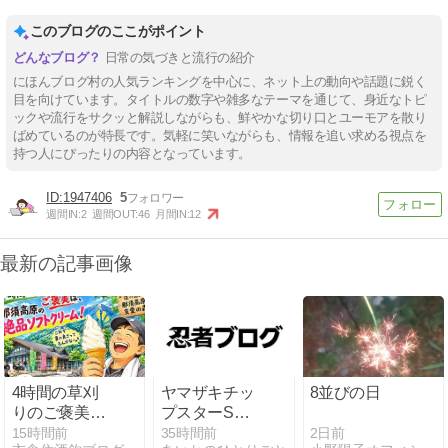
このブログのここがポイント
日常の気づきと流行の紹介
にほんブログ村の人気ランキングを中心に、ネット上の動向や話題に鋭く
目を向けています。タイトルの数字や雑多なテーマを通じて、身近なトピ
ックや流行をサクッと解説しながらも、鮮やかな切り口とユーモアを散り
ばめているのが特長です。気軽に笑いながらも、情報を追い求める視点を
持つ人にぴったりの内容となっています。
1947406
5
週間IN:
2
週間OUT:
46
月間IN:
12
最新の記事画像
4時間の草刈
ヤマザキチッ
8並びの日
りのご褒美
プスターSの
は、那須高原
りしお味の日
2日前
15時間前
35時間前