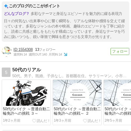
このブログのここがポイント
多彩なテーマと身近なエピソードを魅力的に綴る表現力
日々の何気ない出来事や心に響く瞬間を、リアルな体験や感情を交えて綴
っています。多彩なジャンルの本や映画、趣味のエピソードを丁寧に紹介
し、読者に共感と癒しをもたらす構成になっています。身近なテーマを巧
みに扱いつつも、鋭い筆致で興味を惹きつける文章力が光ります。
1554308
13
週間IN:
14
週間OUT:
140
月間IN:
14
50代のリアル
5
50代。男子。既婚。子供なし。首都圏在住。サラリーマン。小市民50代男子のリアルな日常
50代のバイク ～普通自動二
50代のバイク ～普通自動二
50代のバイク
輪免許への挑戦 ３～
輪免許への挑戦～ ２
輪免許への挑
1年2ヶ月前
1年3ヶ月前
2年5ヶ月前