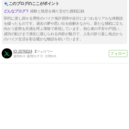
このブログのここがポイント
経験と熱意を織り交ぜた挑戦記録
50代に差し掛かる男性のバイク免許習得や走行にまつわるリアルな体験談
を綴ったものです。過去の夢や思い出を紐解きながら、新たな挑戦に立ち
向かう姿勢を共感を呼ぶ筆致で表現しています。初心者の不安や戸惑い、
成功の歓びまで身近に感じられる内容が魅力で、人生の折り返し地点から
のバイク生活を彩る暖かな物語を紡いでいます。
2076024
2
週間IN:
8
週間OUT:
72
月間IN:
8