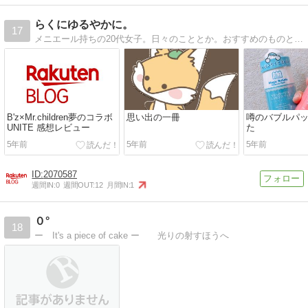
らくにゆるやかに。
17
メニエール持ちの20代女子。日々のこととか。おすすめのものとか。
B'z×Mr.children夢のコラボ
思い出の一冊
噂のバブルパ
UNITE 感想レビュー
た
5年前
5年前
5年前
2070587
週間IN:
0
週間OUT:
12
月間IN:
1
０°
18
ー It's a piece of cake ー 光りの射すほうへ