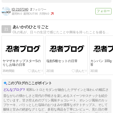
2107240
2
週間IN:
0
週間OUT:
90
月間IN:
0
あいかのひとりごと
21
OLの私が、日々の生活で感じたことや興味を持ったことを綴るブログです。私自身の経験や意見を交え、読者の皆さんと共感できる記事を発信していきたいです。
ヤマザキチップスターSの
塩飴5種セットの日常
カンパン 100
りしお味の日常
常
35時間前
2日前
3日前
このブログのここがポイント
昭和レトロとモダンが融合したデザインと味わいの幅広さ
昔ながらの懐かしさと現代の手軽さを楽しめるスイーツやスナックを紹介
しています。甘さ控えめのプリン風味チョコレート、オレンジ風味のカッ
プケーキ、パリッとした塩味のおつまみや濃厚なポテトチップス、そして
酸味と甘みの絶妙なグミなど、多彩な商品を丁寧にレビュー。見た目の華