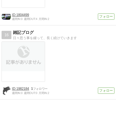
1804499
週間IN:
0
週間OUT:
4
月間IN:
2
雑記ブログ
16
日々思う事を綴って、長く続けていきます
1982184
1
週間IN:
0
週間OUT:
0
月間IN:
2