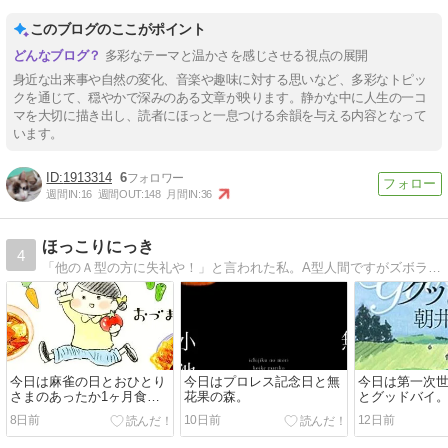
転先情報あります】
このブログのここがポイント
多彩なテーマと温かさを感じさせる視点の展開
身近な出来事や自然の変化、音楽や趣味に対する思いなど、多彩なトピッ
クを通じて、穏やかで深みのある文章が映ります。静かな中に人生の一コ
マを大切に描き出し、読者にほっと一息つける余韻を与える内容となって
います。
1913314
6
週間IN:
16
週間OUT:
148
月間IN:
36
ほっこりにっき
4
「他のＡ型の方に失礼や！」と言われた私。A型人間ですがズボラ。でも変なトコでキッチリＡ型人間。な日記です。
今日は麻雀の日とおひとり
今日はプロレス記念日と無
今日は第一次
さまのあったか1ヶ月食費2
花果の森。
とグッドバイ
万円生活。
8日前
10日前
12日前