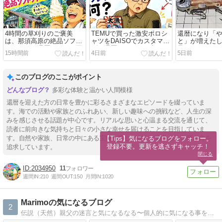
4時間の草刈りのご褒美
TEMUで買った激安ポロシ
還暦になり「
は、那須高原の絶品ソフト
ャツをDAISOでカスタマイ
と」が増えた
クリーム！還暦おじさん夏
ズ！還暦おじさんの小さな
足りない…そ
15時間前
4日前
5日前
の寄り道
発見
てみた
このブログのここがポイント
多彩な体験と温かい人間模様
還暦を迎えた方の日常を豊かに彩るさまざまなエピソードを綴っていま
す。海での活動や家族とのふれあい、新しい趣味への挑戦など、人生の深
みを感じさせる話題が中心です。リアルな思いと心温まる交流を通じて、
読者に前向きな気持ちと日々の小さな幸せを届けることを目指していま
す。自然や家族、日常の中にある宝物を探しながら、自分らしい輝き方を
【Tips】気になるブログをフォロー。

登録不要。更新を逃さずキャッチ！
追求しています。
閉じる
2034950
11
週間IN:
210
週間OUT:
150
月間IN:
1020
Marimoの気になるブログ
2
伝説（天然）親父の迷言と気になるなる〜個人的に気になる事を書いています（＾ω＾）