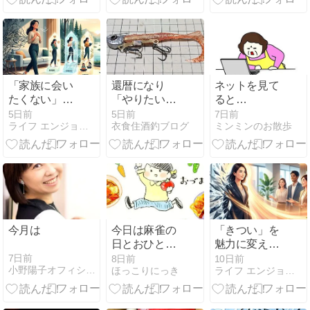
さんの小さな
発見
「家族に会い
還暦になり
ネットを見て
たくない」ス
「やりたいこ
ると
トレス激減！
と」が増えた
No.1104。。。
5日前
5日前
7日前
ライフ エンジョイ ナビ
衣食住酒釣ブログ
ミンミンのお散歩
心が楽になる
しかし時間が
( ﾟДﾟ)
3STEP
足りない…そ
の理由を考え
てみた
今月は
今日は麻雀の
「きつい」を
日とおひとり
魅力に変える
さまのあった
女性の秘訣
7日前
8日前
10日前
小野陽子オフィシャルブログ
ほっこりにっき
ライフ エンジョイ ナビ
か1ヶ月食費2
【人間関係が
万円生活。
80%改善】