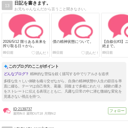
日記を書きます。
13
お兄ちゃんなんだから言うこと聞きなさい。
2026/5/12 限りある未来を
僕の精神状態について。
【自叙伝#3】
搾り取る日々から。
絶まで。
89日前
89日前
89日前
このブログのここがポイント
精神的な苦悩を鋭く描写する中でリアルさを追求
多様な生々しい体験を織り交ぜながら、自身の精神状態や人生の節目を率
直に綴る。テーマは自己喪失、葛藤、回復まで多岐にわたり、経験の重さ
をストレートに伝える表現とともに、凡庸な日常の中に潜む微細な変化を
見逃さない視点を持つ。
2139737
週間IN:
0
週間OUT:
18
月間IN:
2