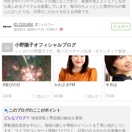
やかさやパッケージのレトロ感にもこだわり、家族や友人とシェアしなが
ら楽しめるアイテムを提案しています。毎日のちょっとした贅沢や心の癒
しにぴったりな、日常のこだわりを伝える内容です。
2101450
2
週間IN:
0
週間OUT:
84
月間IN:
0
小野陽子オフィシャルブログ
22
シンガー小野陽子です。数々のステージ出演・ボランティア参加もしています。
8並びの日
かわさきFM
今月は
2日前
4日前
7日前
このブログのここがポイント
地域密着と季節感の融合を重視
夢劇場音楽堂を中心に、地域の催しや季節のイベントを丁寧に紹介してい
ます。ライブやコンサート情報だけでなく、日常のささやかな出来事や身