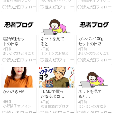
小野陽子オフィシャルブログ
衣食住酒釣ブログ
あいかのひとりごと
の絶品ソフト
常
クリーム！還
暦おじさん夏
の寄り道
塩飴5種セッ
ネットを見て
カンパン 100g
トの日常
ると
セットの日常
No.1106。。。
2日前
2日前
3日前
あいかのひとりごと
ミンミンのお散歩
あいかのひとりごと
( ﾟДﾟ)
かわさきFM
TEMUで買っ
ネットを見て
た激安ポロシ
ると
ャツをDAISO
No.1105。。。
4日前
4日前
4日前
小野陽子オフィシャルブログ
衣食住酒釣ブログ
ミンミンのお散歩
でカスタマイ
( ﾟДﾟ)
ズ！還暦おじ