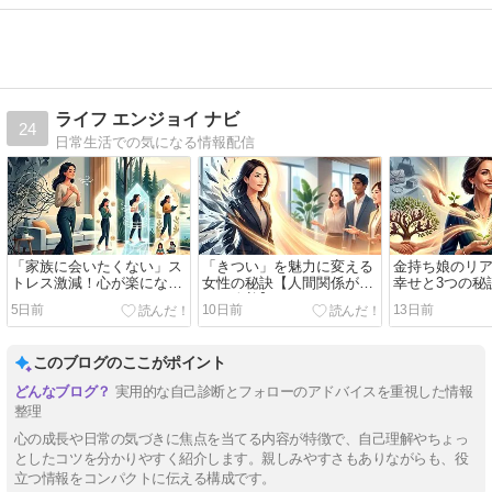
ライフ エンジョイ ナビ
24
日常生活での気になる情報配信
「家族に会いたくない」ス
「きつい」を魅力に変える
金持ち娘のリ
トレス激減！心が楽になる
女性の秘訣【人間関係が
幸せと3つの秘
3STEP
80%改善】
5日前
10日前
13日前
このブログのここがポイント
実用的な自己診断とフォローのアドバイスを重視した情報
整理
心の成長や日常の気づきに焦点を当てる内容が特徴で、自己理解やちょっ
としたコツを分かりやすく紹介します。親しみやすさもありながらも、役
立つ情報をコンパクトに伝える構成です。