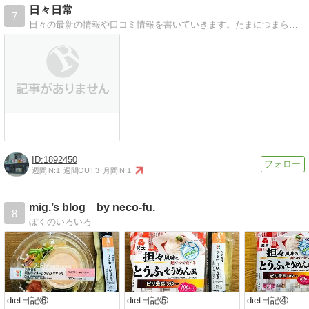
日々日常
7
日々の最新の情報や口コミ情報を書いていきます。たまにつまらないことまでアップします。
1892450
週間IN:
1
週間OUT:
3
月間IN:
1
mig.’s blog by neco-fu.
8
ぼくのいろいろ
diet日記⑥
diet日記⑤
diet日記④