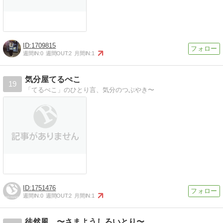
1709815
週間IN:
0
週間OUT:
2
月間IN:
1
気分屋てるぺこ
19
「てるぺこ」のひとり言、気分のつぶやき〜
1751476
週間IN:
0
週間OUT:
2
月間IN:
1
徒然風 〜さまようしろいとり〜