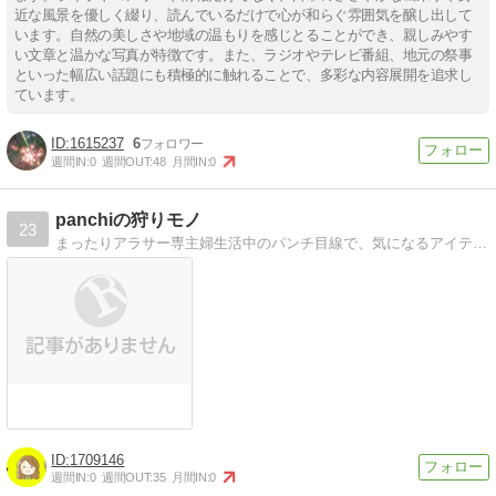
近な風景を優しく綴り、読んでいるだけで心が和らぐ雰囲気を醸し出して
います。自然の美しさや地域の温もりを感じとることができ、親しみやす
い文章と温かな写真が特徴です。また、ラジオやテレビ番組、地元の祭事
といった幅広い話題にも積極的に触れることで、多彩な内容展開を追求し
ています。
1615237
6
週間IN:
0
週間OUT:
48
月間IN:
0
panchiの狩りモノ
23
まったりアラサー専主婦生活中のパンチ目線で、気になるアイテムをＵＰしたいと思います！
1709146
週間IN:
0
週間OUT:
35
月間IN:
0