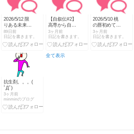
2026/5/12 限
【自叙伝#2】
2026/5/10 桃
りある未来を
高専から自〇
の唇初めて色
搾り取る日々
未遂まで。
になる。
89日前
3ヶ月前
3ヶ月前
日記を書きます。
日記を書きます。
日記を書きます。
から。
全て表示
抗生剤。。。(
ﾟДﾟ)
3ヶ月前
minminのブログ