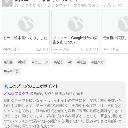
20
思ったことや感じたことをマイペースで書いてみようと思う。推敲はあまりせず、短い時間で１記事を。
初めて絵本書いてみました
フッターにGoogle以外の広
抵当権の譲渡
告を出せない
2年9ヶ月前
2年9ヶ月前
2年9ヶ月前
#読書
#旅行
#ニュース
#英語
#it
#雑談
#働き方
#時事問題
このブログのここがポイント
多角的な視点と簡潔な解説が光る
多彩なテーマを扱いながらも、それぞれの内容に関して鋭く核心を突いた
解説を展開します。テーマ選びは幅広く、実務や社会問題、IT、文化など
ジャンルを問わず、独自の観点と端的な表現で読者の理解と興味を引きつ
けることに長けています。詳細に踏み込み過ぎることなく、要点を押さえ
つつシンプルかつ深みのある紹介を心掛けており、読みやすさと知的好奇
心を同時に満たす内容構成です。