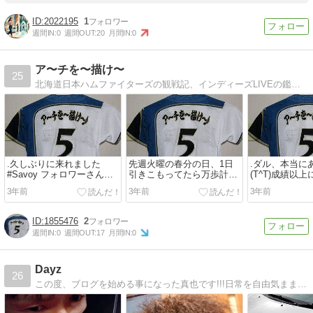
2022195
1
週間IN:
0
週間OUT:
20
月間IN:
0
ア〜チを〜描け〜
25
北海道日本ハムファイターズの観戦記、インディーズLIVEの鑑賞レビュー、その他雑多にもろもろ書いてます。Instagramからのシェアが多いです。
.久しぶりに来れました
先週火曜の春分の日、1日
.ダル、本当に
#Savoy フォロワーさんの
引きこもってたら万歩計の
(T^T)成績以
投稿を見て無性に食べたく
歩数が4歩だった(笑)逆に家
とめてくれた
3年前
3年前
3年前
なって...
の中でい...
で侍達は...
1855476
2
週間IN:
0
週間OUT:
17
月間IN:
0
Dayz
26
この度、ブログを始める事になった真也です!!!日常を自由気ままに綴って行きますのでどうぞ宜しくお願いします!!!