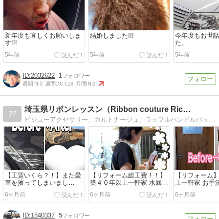
新年度も宜しくお願いしま
結婚しました!!!
今年度もお世
す!!!
た。
5年前
5年前
5年前
2032622
1
週間IN:
0
週間OUT:
16
月間IN:
0
埼玉県リボンレッスン（Ribbon couture Ric…
27
ビジューアクセサリー、カルトナージュ、ラッフルハンドルバッグ、フリリーバッグ、リボンレッスンを開催予定です(*^^*)
【工賃いくら？！】また愛
【リフォーム総工費！！】
【リフォーム
車を擦ってしまいまし
築４０年以上一軒家 水回
上一軒家 お手
た・・・(´；ω；
り・フローリング・壁など
ォーム【ビフ
6ヶ月前
6ヶ月前
6ヶ月前
`)Volkswagen
【費用】
ー】
1840337
5