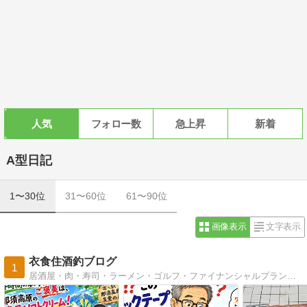
人気
フォロー数
急上昇
新着
A型日記
1〜30位
31〜60位
61〜90位
画像表示
文字表示
衣食住酒釣ブログ
1
居酒屋・肉・寿司・ラーメン・ゴルフ・ファイナンシャルプランナー２級技能士・温泉・YouTube・ジンギスカン・キャンプ・釣り・いわき市釣り・小名浜港・中之作港・江名港・沼ノ内港