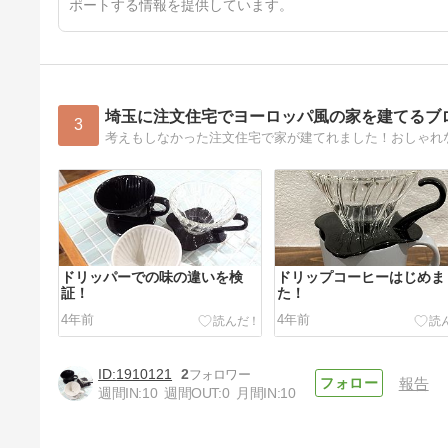
ポートする情報を提供しています。
埼玉に注文住宅でヨーロッパ風の家を建てるブ
3
ドリッパーでの味の違いを検
ドリップコーヒーはじめま
証！
た！
4年前
4年前
1910121
2
報告
週間IN:
10
週間OUT:
0
月間IN:
10