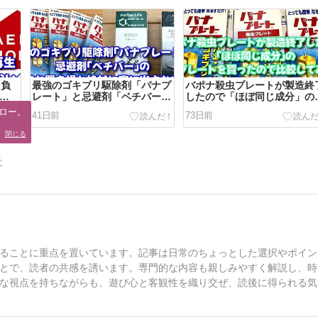
～負
最強のゴキブリ駆除剤「パナプ
バポナ殺虫プレートが製造終
ない
レート」と忌避剤「ベチバー」
したので「ほぼ同じ成分」の
るメ
の効果的な置き場と絶対に家に
ナプレートを買って比較しま
ロー。

41日前
73日前
出さない方法
た【最強ゴキブリ対策商品】
。
閉じる
告
ることに重点を置いています。記事は日常のちょっとした選択やポイン
とで、読者の共感を誘います。専門的な内容も親しみやすく解説し、時
な視点を持ちながらも、遊び心と客観性を織り交ぜ、読後に得られる気