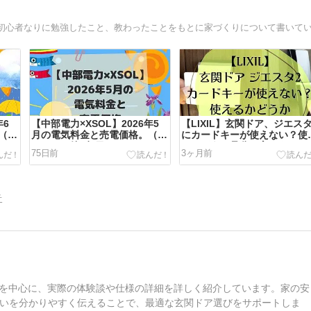
年6
【中部電力×XSOL】2026年5
【LIXIL】玄関ドア、ジエスタ
（タ
月の電気料金と売電価格。（タ
にカードキーが使えない？使
マホーム築7年目）
るかどうか見分け方はある？
75日前
3ヶ月前
告
方法を中心に、実際の体験談や仕様の詳細を詳しく紹介しています。家の安
いを分かりやすく伝えることで、最適な玄関ドア選びをサポートしま