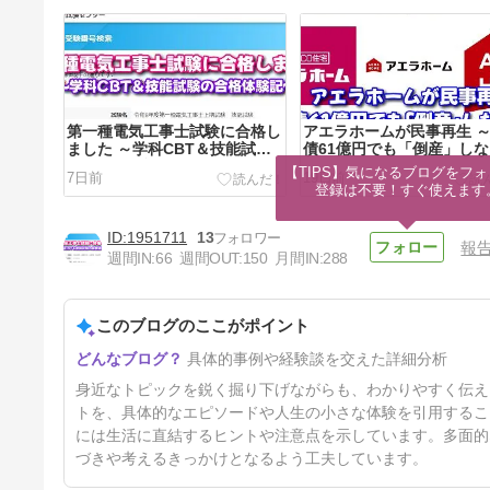
第一種電気工事士試験に合格し
アエラホームが民事再生 
ました ～学科CBT＆技能試験
債61億円でも「倒産」し
の合格体験記～
のがハウスメーカーで建て
【TIPS】気になるブログをフォ
7日前
19日前
リット～
登録は不要！すぐ使えます
1951711
13
報
週間IN:
66
週間OUT:
150
月間IN:
288
このブログのここがポイント
Switch2の1万円値上げ発表で
具体的事例や経験談を交えた詳細分析
急遽買いました。急いで買う価
値がある人とまだ待ってもいい
89日前
身近なトピックを鋭く掘り下げながらも、わかりやすく伝え
人の違い
トを、具体的なエピソードや人生の小さな体験を引用するこ
には生活に直結するヒントや注意点を示しています。多面的
づきや考えるきっかけとなるよう工夫しています。