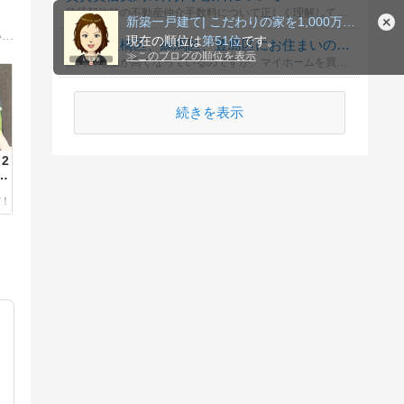
賃貸契約時の不動産仲介手数料について正しく理解していますか？誰が支払うべきで、どのように計算されるのかを確認しましょう。
新築一戸建て| こだわりの家を1,000万円台で建てるコツ
タマホームで「エリア限定 木麗な家」を購入しました。初心者なりに勉強したこと、教わったことをもとに家づくりについて書いています。
現在の順位は
第51位
です。
北区、板橋区、練馬区、豊島区にお住まいの方は、マイホームは何がいいですか？
≫
このブログの順位を表示
区内の地価が高くなっているのですが、マイホームを買うなら、東京23区内でマンション？それとも埼玉県などの郊外に一戸建てがいいですか？
続きを表示
2
え