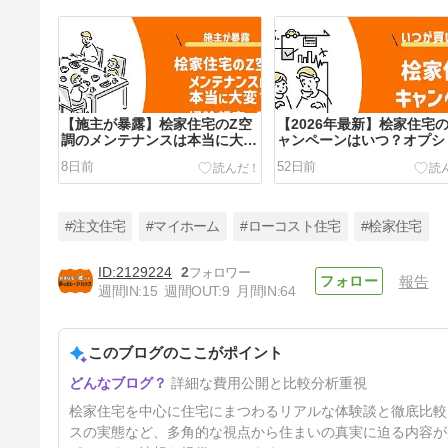
【施主が暴露】桧家住宅のZ空
【2026年最新】桧家住宅
調のメンテナンスは本当に大
ャンペーンはいつ？オプシ
変？掃除頻度・手順やリスクを
半額や紹介特典で最大150
8日前
52日前
解説
得にする方法
#注文住宅
#マイホーム
#ローコスト住宅
#桧家住宅
2129224
2
報告
週間IN:
15
週間OUT:
9
月間IN:
64
【施主が伝える】桧家住宅の値
引きの相場は？値引きを引き出
す4つの条件を伝授
このブログのここがポイント
5ヶ月前
詳細な費用公開と比較分析重視
桧家住宅を中心に住宅にまつわるリアルな体験談と徹底比較
スの実態など、多角的な視点から住まいの真実に迫る内容が