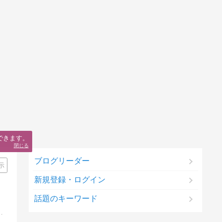
できます。
閉じる
ブログリーダー
示
新規登録・ログイン
話題のキーワード
と6歳の子育ての記録や旅行記事2022年に難病のネフローゼ症候群を発症した闘病日記です