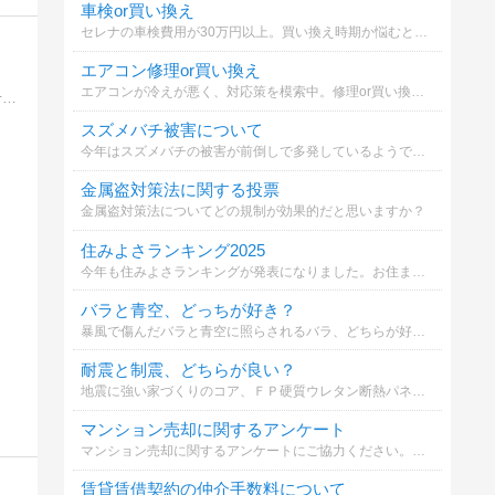
車検or買い換え
セレナの車検費用が30万円以上。買い換え時期か悩むとき。
エアコン修理or買い換え
エアコンが冷えが悪く、対応策を模索中。修理or買い換えかで悩んでいます。どちらが妥当でしょうか？
初めての家造り。情報収集から完成後まで。良い事も悪い事もありのまま綴っていこうと思います。あまり参考にならないかもしれませんが・・・2015年6月下旬、完成予定
スズメバチ被害について
今年はスズメバチの被害が前倒しで多発しているようです。あなたはどの対策を取りますか？
金属盗対策法に関する投票
金属盗対策法についてどの規制が効果的だと思いますか？
住みよさランキング2025
今年も住みよさランキングが発表になりました。お住まいの自治体（市町村）は何位か知るのもいいかと思います。
バラと青空、どっちが好き？
暴風で傷んだバラと青空に照らされるバラ、どちらが好みですか？
耐震と制震、どちらが良い？
地震に強い家づくりのコア、ＦＰ硬質ウレタン断熱パネルの効果について。耐震と制震について、どちらが良いか選択してください。
マンション売却に関するアンケート
マンション売却に関するアンケートにご協力ください。あなたの意見が他の方の参考になります。
賃貸賃借契約の仲介手数料について