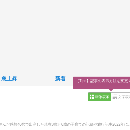
急上昇
新着
【Tips】記事の表示方法を変更
画像表示
文字表
レオハウス（現ヤマダホームズ）で家が建つまでの記録と住んだ感想40代で出産した現在8歳