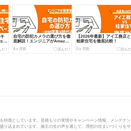
のキ
自宅の防犯カメラの選び方を徹
【2026年最新】アイ工務店と
ョン
底解説！エンジニアがAmazon
桧家住宅を徹底比較！
万お
Ringを推す理由
4ヶ月前
5ヶ月前
を特徴としています。見積もりの実情やキャンペーン情報、メンテナン
盛り込まれています。施主の生の声を通じて、理想の住まいづくりをサ