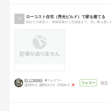
ローコスト住宅（秀光ビルド）で家を建てる
4
1708965
4
報告
週間IN:
4
週間OUT:
4
月間IN:
4