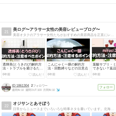
美ログ〜アラサー女性の美容レビューブログ〜
21
美容オタクのアラサー女性たちがおすすめの美容商品を正直にレビューするブログです。
透輝美(とうきのび)解約方
こんにゃく一膳の解約方
葉酸サプリ・
法・トラブルを避けるため
法・回数縛りなどの注意点
できない？返
の注意点
と注意点
6年前
6年前
6年前
1861304
2
週間IN:
10
週間OUT:
100
月間IN:
10
オジサンとあそぼう
22
日常からニュースまでいろいろな時事ネタを書いています。北海道在住です！まったり更新中で〜す。