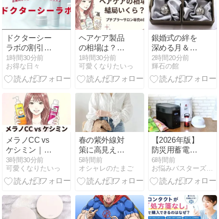
ドクターシー
ヘアケア製品
銀婚式の絆を
ラボの割引ク
の相場は？価
深める月＆海
ーポンやキャ
格帯の目安と
ペアセットガ
1時間30分前
1時間30分前
2時間20分前
お得な日々
可愛くなりたいっ
輝石の館
ンペーンまと
「実際にみん
ムランボール
め【2026年】
なが使ってい
る予算」のギ
ャップ
メラノCC vs
春の紫外線対
【2026年版】
ケシミン｜プ
策に高見えレ
防災用蓄電池
チプラ美白
ースチュニッ
（ポータブル
3時間30分前
5時間前
6時間前
可愛くなりたいっ
オシャレのたまご
お悩みバスターズ - あなたのお悩みや疑問を今すぐ解決！
（ビタミン
ク【lstp212-
電源）の選び
C）対決 成分
354】
方｜停電時に
で選ぶならど
必要な容量・
っち？
出力と比較