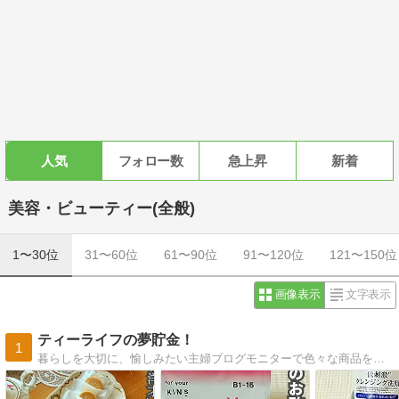
人気
フォロー数
急上昇
新着
美容・ビューティー(全般)
1〜30位
31〜60位
61〜90位
91〜120位
121〜150位
画像表示
文字表示
ティーライフの夢貯金！
1
暮らしを大切に、愉しみたい主婦ブログモニターで色々な商品をお試しするのもお楽しみの１つ、ブログで紹介しています