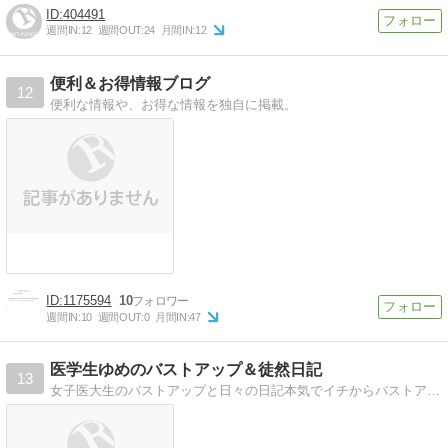
404491
週間IN:
12
週間OUT:
24
月間IN:
12
便利＆お得情報ブログ
12
便利な情報や、お得な情報を独自に掲載。
1175594
10
週間IN:
10
週間OUT:
0
月間IN:
47
医学生ゆめのバストアップ＆徒然日記
13
女子医大生のバストアップと日々の日記本気でイチからバストアップに取り組んでいます。医学生だって一人の女の子なんです。