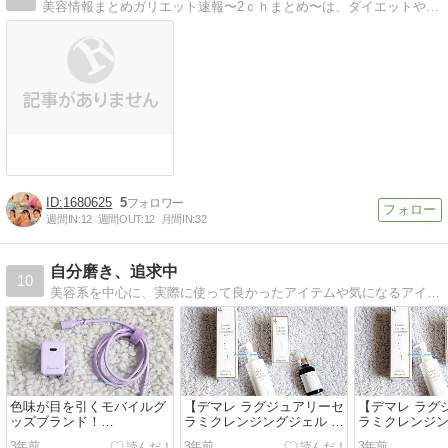
美容情報まとめガリエット速報〜2ｃｈまとめ〜は、ダイエットや美容を頑張る皆様にダイエット方法（ダイエットレシピ、ダイエットの運動）の最新情報、美容ブログなどか…
1680625
5
週間IN:
12
週間OUT:
12
月間IN:
32
自分磨き、追求中
10
美容系を中心に、実際に使って良かったアイテムや気になるアイテム等紹介していきます。
色味が目を引くモバイルグ
【デマレ ラグジュアリーセ
【デマレ ラグ
ッズブランド！
ラミクレンジングジェル ＆
ラミクレンジン
【tama&#039;s Permier】
ラグジュアリーセラミセラ
ラグジュアリ
3年前
3年前
3年前