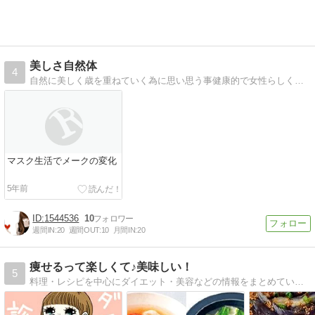
美しさ自然体
4
自然に美しく歳を重ねていく為に思い思う事健康的で女性らしく、いつまでも輝き続けていきたいと願いながら書いています。
マスク生活でメークの変化
5年前
1544536
10
週間IN:
20
週間OUT:
10
月間IN:
20
痩せるって楽しくて♪美味しい！
5
料理・レシピを中心にダイエット・美容などの情報をまとめています