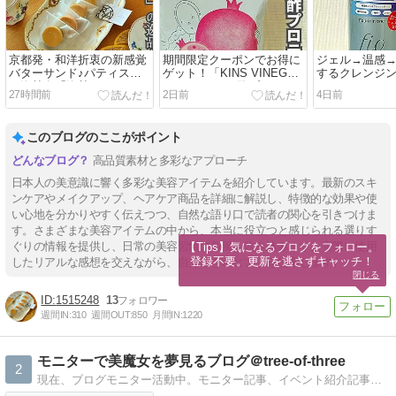
京都発・和洋折衷の新感覚
期間限定クーポンでお得に
ジェル→温感
バターサンド♪パティスリ
ゲット！「KINS VINEGAR
するクレンジン
ー洛甘舎「洛甘バターサン
PROTEIN（お酢プロテイ
モイストクリ
27時間前
2日前
4日前
ド」
ン）」
ームWクレンズ
このブログのここがポイント
高品質素材と多彩なアプローチ
日本人の美意識に響く多彩な美容アイテムを紹介しています。最新のスキ
ンケアやメイクアップ、ヘアケア商品を詳細に解説し、特徴的な効果や使
い心地を分かりやすく伝えつつ、自然な語り口で読者の関心を引きつけま
す。さまざまな美容アイテムの中から、本当に役立つと感じられる選りす
ぐりの情報を提供し、日常の美容習慣に新風を吹き込みます。実際に使用
【Tips】気になるブログをフォロー。

登録不要。更新を逃さずキャッチ！
したリアルな感想を交えながら、自分磨きのヒントを提案します。
閉じる
1515248
13
週間IN:
310
週間OUT:
850
月間IN:
1220
モニターで美魔女を夢見るブログ＠tree-of-three
2
現在、ブログモニター活動中。モニター記事、イベント紹介記事をまとめています。