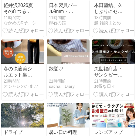
軽井沢2026夏
日本製貝パー
本田望結、久
その8 つると
ル9mm・
しぶりにセク
んたん
10mmネック
シーﾃﾞｶﾊﾟｲ投
11時間前
11時間前
18時間前
なかめのR子、シアトルで駐妻になる。
輝石の館
超 雑談まとめ
レスの選び方
稿！やっぱり
お◯ぱいでか
かった！（画
像あり）
冬の快適美シ
散髪♡
久世福商店・
ルエット裏起
サンクゼール
毛ワイドパン
の割引クーポ
21時間前
20時間前
21時間前
sacha Diary
オシャレのたまご
お得な日々
ツ
ンやセールま
とめ【2026年
最新】
ドライブ
暑い日の料理
レンズアップ