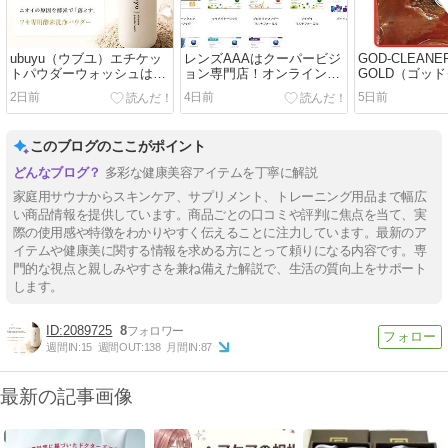
ubuyu（ウブユ）エチケッ
レンズAAAはクーパービジ
GOD-CLEANE
トパウダーウォッシュはワ
ョン専門店！オンライン診
GOLD（ゴッ
キ専用酵素パウダー
療で処方箋発行！
ゴールド）の
2日前
4日前
5日前
このブログのここがポイント
多彩な健康美容アイテムを丁寧に解説
家庭用サウナからスキンケア、サプリメント、トレーニング用品まで幅広
い商品情報を提供しています。商品ごとの口コミや評判に焦点を当て、実
際の使用感や特徴をわかりやすく伝えることに注力しています。最新のア
イテムや健康美に関する情報を求める方にとって頼りになる内容です。専
門的な視点と親しみやすさを兼ね備えた解説で、生活の質向上をサポート
します。
2089725
8
週間IN:
15
週間OUT:
138
月間IN:
87
最新の記事画像