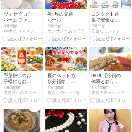
ヴィセ グロウ
#世界の交通
コンタクト通
バーム ファン
ルール
販で安全なサ
デーション
イトを見分け
8時間前
8時間前
9時間前
sachiのコスメブログ
オジサンとあそぼう
安全なコンタクト通販おすすめ3選！安全なサイトの見分け方♪
(パクトタイ
る10項目｜失
プ)（02 ライ
敗しない選び
トベージュ・
方を解説
03 ベージュ）
ヴィセ ファン
デーション コ
ンパクトケー
ス
野菜嫌いのお
夏のペットの
08.06【今日の
子様にもおす
水分補給、ど
体重とおうち
すめのガリマ
うする？暑い
ごはん】秋の
10時間前
10時間前
10時間前
自然共生のスタッフブログ
暮らしのヒント帖
友希のチャレンジblog
ヨ
時期に見直し
おしゃれ準備
たい5つの工
中【今日のお
夫
買い物】