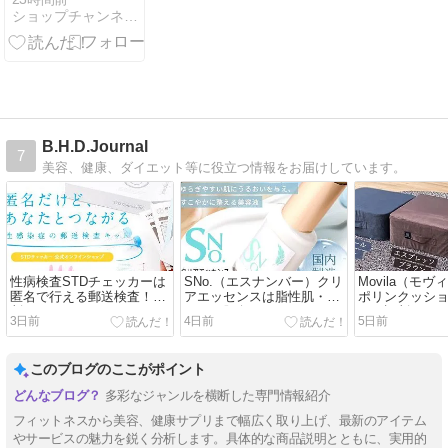
ショップチャンネルselect
平チェーン ロ
ングネックレ
ス
B.H.D.Journal
7
美容、健康、ダイエット等に役立つ情報をお届けしています。
性病検査STDチェッカーは
SNo.（エスナンバー）クリ
Movila（モ
匿名で行える郵送検査！評
アエッセンスは脂性肌・オ
ポリンクッシ
判もよくおすすめ？
イリー肌向け！？
でも評判？
3日前
4日前
5日前
このブログのここがポイント
多彩なジャンルを横断した専門情報紹介
フィットネスから美容、健康サプリまで幅広く取り上げ、最新のアイテム
やサービスの魅力を鋭く分析します。具体的な商品説明とともに、実用的