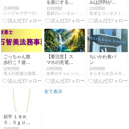
を楽にする宅
ルは評判が悪
配食サービス
い？｜良い口
21時間前
21時間前
22時間前
シングルマザーの日韓恋愛
最新のレンタル・サブスク情報をご紹介
安全なコンタクト通販おすすめ3選！安全なサイトの見分け方♪
｜火を使わず
コミ・送料・
食事を用意す
処方箋・返品
る選び方
条件を徹底解
説
ごっちゃん散
【要注意】ス
ちいかわ食パ
歩行こ？遊
マホの充電と
ン
ぼ？ごはん？
同じ？心がザ
22時間前
22時間前
22時間前
美人行政書士開業頑張っちゃうもんね〜
友希のチャレンジblog
きらきら生活 in KOBE
おやつ？あい
ワザワ、体が
たい
ダルい原因
全て表示
祈平 １８Ｋ
５．５ｇＵＰ
８面ダブル 喜
23時間前