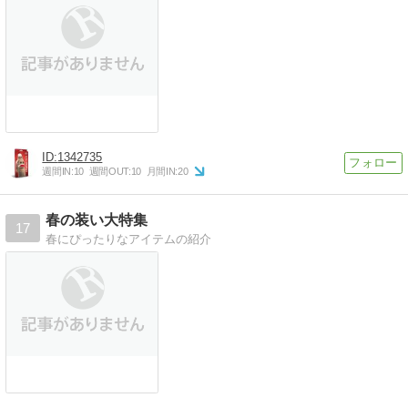
1342735
週間IN:
10
週間OUT:
10
月間IN:
20
春の装い大特集
17
春にぴったりなアイテムの紹介