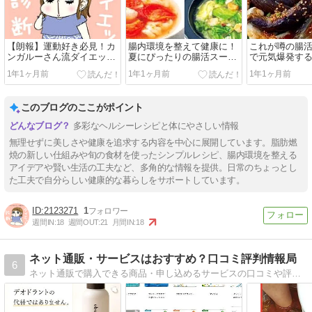
【朗報】運動好き必見！カ
腸内環境を整えて健康に！
これが噂の腸活
ンガルーさん流ダイエット
夏にぴったりの腸活スープ
で元気爆発す
法発表！！
レシピ
シピｗｗｗ
1年1ヶ月前
1年1ヶ月前
1年1ヶ月前
このブログのここがポイント
多彩なヘルシーレシピと体にやさしい情報
無理せずに美しさや健康を追求する内容を中心に展開しています。脂肪燃
焼の新しい仕組みや旬の食材を使ったシンプルレシピ、腸内環境を整える
アイデアや賢い生活の工夫など、多角的な情報を提供。日常のちょっとし
た工夫で自分らしい健康的な暮らしをサポートしています。
2123271
1
週間IN:
18
週間OUT:
21
月間IN:
18
ネット通販・サービスはおすすめ？口コミ評判情報局
6
ネット通販で購入できる商品・申し込めるサービスの口コミや評判を紹介しています。