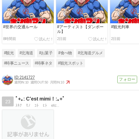
#世界の交通ルール
#アーティスト【ダンボー
#観光列車
ル】
8時間前
2日前
2日前
#観光
#北海道
#お菓子
#食べ物
#北海道グルメ
#時事ニュース
#時事ネタ
#観光スポット
2141727
週間IN:
10
週間OUT:
50
月間IN:
10
ﾟ+｡: C'est mimi！:｡+ﾟ
23
ｽｷﾅ ﾓﾉ ｺﾄ ﾋﾄ etc..