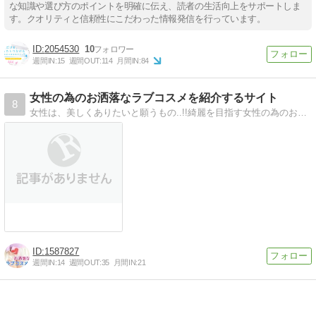
な知識や選び方のポイントを明確に伝え、読者の生活向上をサポートしま
す。クオリティと信頼性にこだわった情報発信を行っています。
2054530
10
週間IN:
15
週間OUT:
114
月間IN:
84
女性の為のお洒落なラブコスメを紹介するサイト
8
女性は、美しくありたいと願うもの..!!綺麗を目指す女性の為のお洒落なラブコスメをご紹介するサイトです。
1587827
週間IN:
14
週間OUT:
35
月間IN:
21