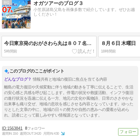
8
オガツアーのブログ３
小笠原諸島父島を画像多数で紹介しています。ぜひお越
しください！
今日東京発のおがさわら丸は８０７名乗船
８月６日 木曜日
5時間前
18時間前
このブログのここがポイント
情報共有と地域の復旧に焦点を当てる内容
離島の電力復旧や天候変動に伴う地域の動きを丁寧に伝えることで、生活
の安心感と共感を呼び起こします。停電の状況や救援活動、インフラ復旧
の進行状況を迅速に伝える一方、地元の文化や風物詩、日常のささやかな
出来事も織り交ぜ、地域の息吹を感じさせる内容となっています。ゆった
りとした文章の中に、地域の日々の努力や自然の恵みへの愛着が込めら
れ、読者にとって親しみやすい情報源となっています。
1563841
8
週間IN:
150
週間OUT:
3420
月間IN:
430