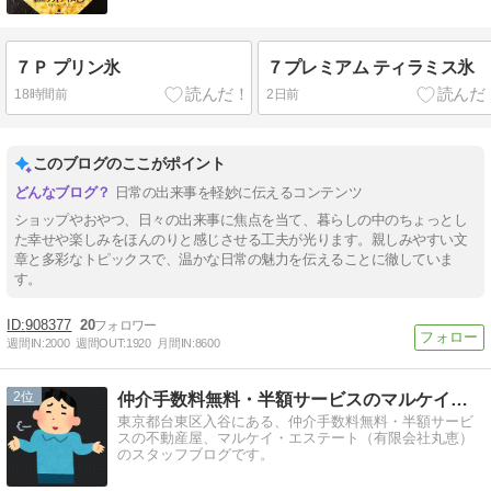
７Ｐ プリン氷
７プレミアム ティラミス氷
18時間前
2日前
このブログのここがポイント
日常の出来事を軽妙に伝えるコンテンツ
ショップやおやつ、日々の出来事に焦点を当て、暮らしの中のちょっとし
た幸せや楽しみをほんのりと感じさせる工夫が光ります。親しみやすい文
章と多彩なトピックスで、温かな日常の魅力を伝えることに徹していま
す。
908377
20
週間IN:
2000
週間OUT:
1920
月間IN:
8600
2
仲介手数料無料・半額サービスのマルケイ・エステートのブログ
東京都台東区入谷にある、仲介手数料無料・半額サービ
スの不動産屋、マルケイ・エステート（有限会社丸恵）
のスタッフブログです。