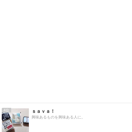
4
ｓａｖａ！
興味あるものを興味ある人に。