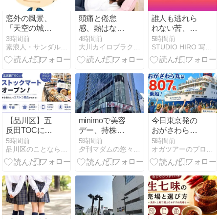
窓外の風景、
頭痛と倦怠
誰人も逃れら
「天空の城」
感、熱はない
れない苦、生
のような入道
のになぜ続
きること、老
3時間前
4時間前
5時間前
素浪人・サンダルニャーゴの日々。
大川カイロプラクティックセンター北千住西口整体院
STUDIO HIRO 写真家 上野比路
雲。
く？原因を徹
いること、病
底解説
気になるこ
と、死ぬこと
の四苦
【品川区】五
minimoで美容
今日東京発の
反田TOCにス
デー、持株の
おがさわら丸
トックマート
視察もね♪
は８０７名乗
5時間前
5時間前
5時間前
品川区のことなら『しながわクリップ』
夕刊マダムの悠々優待生活
オガツアーのブログ３
がオープン｜
船
年会費なしで
コストコ商品
が買える