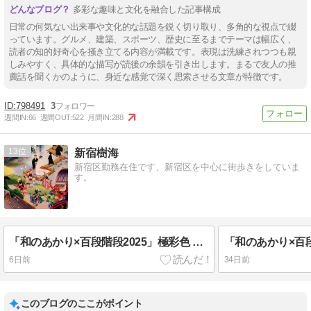
多彩な趣味と文化を融合した記事構成
日常の何気ない出来事や文化的な話題を鋭く切り取り、多角的な視点で綴
っています。グルメ、建築、スポーツ、歴史に至るまでテーマは幅広く、
読者の知的好奇心を掻き立てる内容が満載です。表現は洗練されつつも親
しみやすく、具体的な描写が読後の余韻を引き出します。まるで友人の推
薦話を聞くかのように、身近な感覚で深く思索させる文章が特徴です。
798491
3
週間IN:
66
週間OUT:
522
月間IN:
288
13
新宿樹海
新宿区勤務在住です、新宿区を中心に街歩きをしていま
す。
「和のあかり×百段階段2025」極彩色 目黒山水文雅抒情ノ末廣花向ケノ宴 絵図
6日前
34日前
このブログのここがポイント