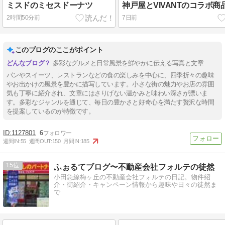
ミスドのミセスドーナツ
神戸屋とVIVANTのコラボ商
2時間50分前
7日前
このブログのここがポイント
多彩なグルメと日常風景を鮮やかに伝える写真と文章
パンやスイーツ、レストランなどの食の楽しみを中心に、四季折々の趣味
やお出かけの風景を豊かに描写しています。小さな街の魅力やお店の雰囲
気も丁寧に紹介され、文章にはさりげない温かみと味わい深さが漂いま
す。多彩なジャンルを通じて、毎日の豊かさと好奇心を満たす贅沢な時間
を提案しているのが特徴です。
1127801
6
週間IN:
55
週間OUT:
150
月間IN:
185
15
ふぉるてブログ〜不動産会社フォルテの徒然
小田急線梅ヶ丘の不動産会社フォルテの日記。物件紹
介・街紹介・キャンペーン情報から趣味や日々の徒然ま
で