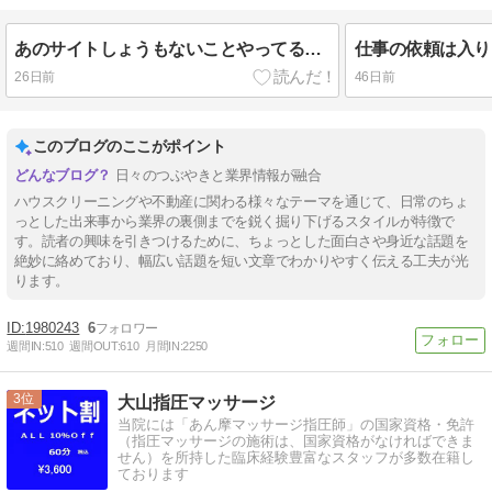
あのサイトしょうもないことやってるんですよね．．．
26日前
46日前
このブログのここがポイント
日々のつぶやきと業界情報が融合
ハウスクリーニングや不動産に関わる様々なテーマを通じて、日常のちょ
っとした出来事から業界の裏側までを鋭く掘り下げるスタイルが特徴で
す。読者の興味を引きつけるために、ちょっとした面白さや身近な話題を
絶妙に絡めており、幅広い話題を短い文章でわかりやすく伝える工夫が光
ります。
1980243
6
週間IN:
510
週間OUT:
610
月間IN:
2250
3
大山指圧マッサージ
当院には「あん摩マッサージ指圧師」の国家資格・免許
（指圧マッサージの施術は、国家資格がなければできま
せん）を所持した臨床経験豊富なスタッフが多数在籍し
ております