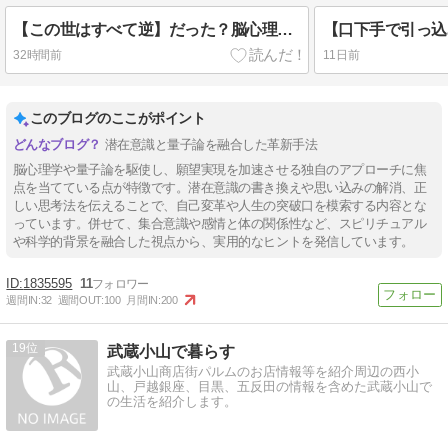
【この世はすべて逆】だった？脳心理学と量子論で「願いが叶う仕組み」をガチ解説
32時間前
11日前
このブログのここがポイント
潜在意識と量子論を融合した革新手法
脳心理学や量子論を駆使し、願望実現を加速させる独自のアプローチに焦
点を当てている点が特徴です。潜在意識の書き換えや思い込みの解消、正
しい思考法を伝えることで、自己変革や人生の突破口を模索する内容とな
っています。併せて、集合意識や感情と体の関係性など、スピリチュアル
や科学的背景を融合した視点から、実用的なヒントを発信しています。
1835595
11
週間IN:
32
週間OUT:
100
月間IN:
200
19
武蔵小山で暮らす
武蔵小山商店街パルムのお店情報等を紹介周辺の西小
山、戸越銀座、目黒、五反田の情報を含めた武蔵小山で
の生活を紹介します。