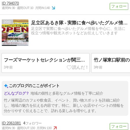
794070
週間IN:
30
週間OUT:
10
月間IN:
140
20
足立区あるき隊 - 実際に食べ歩いたグルメ情報を中心にお届け
足立区で実際に食べ歩いたグルメ情報を中心に、生活に
役立つ情報や観光スポットなどお伝えしていきます
フーズマーケットセレクションが関三通りのココスナカムラ跡地に4/20オープン！東京初上陸のスーパーマーケットです
3年前
3年前
このブログのここがポイント
地域の個性と多彩なグルメ情報を丁寧に紹介
竹ノ塚周辺のカフェや飲食店、イベント、買い物スポットを詳細に紹介
し、地域の魅力を伝える内容です。特に、新しいお店やイベントの情報を
分かりやすく伝えることで、訪れる楽しみを増やします。
2061081
4
週間IN:
30
週間OUT:
130
月間IN:
130