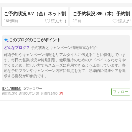
ご予約状況 8/7（金）ネット割
ご予約状況 8/6（木）予約割
16時間前
2日前
このブログのここがポイント
予約状況とキャンペーン情報豊富な紹介
施術予約やキャンペーン情報をリアルタイムに伝えることに特化していま
す。毎日の営業状況や特別割引、健康維持のためのアドバイスをわかりや
すくまとめ、忙しい方でもスムーズに利用できるよう工夫しています。多
彩な予約プランやキャンペーン内容に焦点をあて、効率的に健康ケアを追
求する姿勢が印象的です。
1798950
5
週間IN:
340
週間OUT:
1430
月間IN:
1460