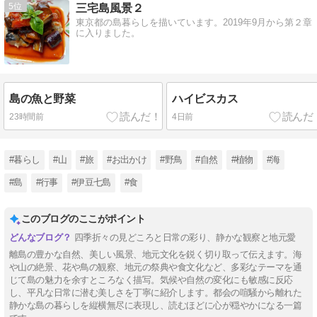
5
三宅島風景２
東京都の島暮らしを描いています。2019年9月から第２章
に入りました。
島の魚と野菜
ハイビスカス
23時間前
4日前
#暮らし
#山
#旅
#お出かけ
#野鳥
#自然
#植物
#海
#島
#行事
#伊豆七島
#食
このブログのここがポイント
四季折々の見どころと日常の彩り、静かな観察と地元愛
離島の豊かな自然、美しい風景、地元文化を鋭く切り取って伝えます。海
や山の絶景、花や鳥の観察、地元の祭典や食文化など、多彩なテーマを通
じて島の魅力を余すところなく描写。気候や自然の変化にも敏感に反応
し、平凡な日常に潜む美しさを丁寧に紹介します。都会の喧騒から離れた
静かな島の暮らしを縦横無尽に表現し、読むほどに心が穏やかになる一篇