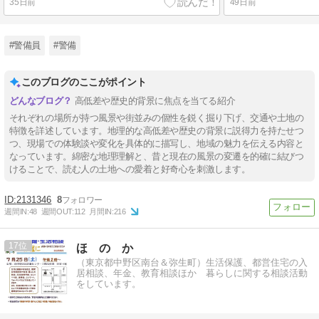
35日前
49日前
#警備員
#警備
このブログのここがポイント
高低差や歴史的背景に焦点を当てる紹介
それぞれの場所が持つ風景や街並みの個性を鋭く掘り下げ、交通や土地の
特徴を詳述しています。地理的な高低差や歴史の背景に説得力を持たせつ
つ、現場での体験談や変化を具体的に描写し、地域の魅力を伝える内容と
なっています。綿密な地理理解と、昔と現在の風景の変遷を的確に結びつ
けることで、読む人の土地への愛着と好奇心を刺激します。
2131346
8
週間IN:
48
週間OUT:
112
月間IN:
216
17
ほ の か
（東京都中野区南台＆弥生町）生活保護、都営住宅の入
居相談、年金、教育相談ほか 暮らしに関する相談活動
をしています。