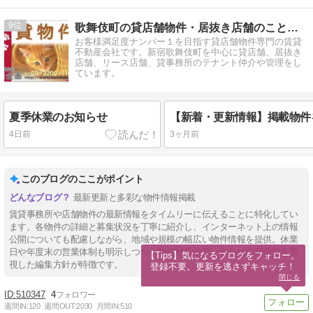
9
歌舞伎町の貸店舗物件・居抜き店舗のことなら経企画
お客様満足度ナンバー１を目指す貸店舗物件専門の賃貸
不動産会社です。新宿歌舞伎町を中心に貸店舗、居抜き
店舗、リース店舗、貸事務所のテナント仲介や管理をし
ています。
夏季休業のお知らせ
4日前
3ヶ月前
このブログのここがポイント
最新更新と多彩な物件情報掲載
賃貸事務所や店舗物件の最新情報をタイムリーに伝えることに特化してい
ます。各物件の詳細と募集状況を丁寧に紹介し、インターネット上の情報
公開についても配慮しながら、地域や規模の幅広い物件情報を提供。休業
日や年度末の営業体制も明示しつつ、物件検索や問い合わせの利便性を重
【Tips】気になるブログをフォロー。

視した編集方針が特徴です。
登録不要。更新を逃さずキャッチ！
閉じる
510347
4
週間IN:
120
週間OUT:
2030
月間IN:
510