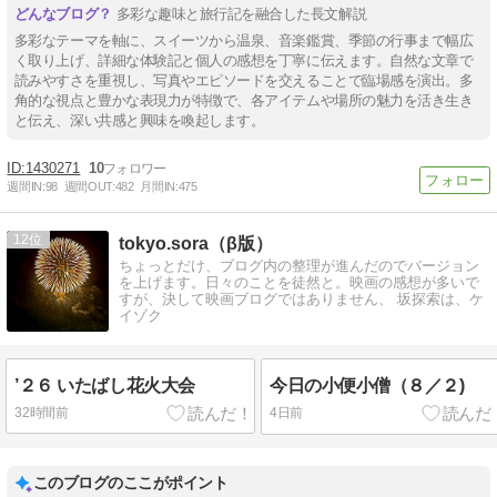
多彩な趣味と旅行記を融合した長文解説
多彩なテーマを軸に、スイーツから温泉、音楽鑑賞、季節の行事まで幅広
く取り上げ、詳細な体験記と個人の感想を丁寧に伝えます。自然な文章で
読みやすさを重視し、写真やエピソードを交えることで臨場感を演出。多
角的な視点と豊かな表現力が特徴で、各アイテムや場所の魅力を活き生き
と伝え、深い共感と興味を喚起します。
1430271
10
週間IN:
98
週間OUT:
482
月間IN:
475
12
tokyo.sora（β版）
ちょっとだけ、ブログ内の整理が進んだのでバージョン
を上げます。日々のことを徒然と。映画の感想が多いで
すが、決して映画ブログではありません、 坂探索は、ケ
イゾク
’２６ いたばし花火大会
今日の小便小僧（８／２)
32時間前
4日前
このブログのここがポイント