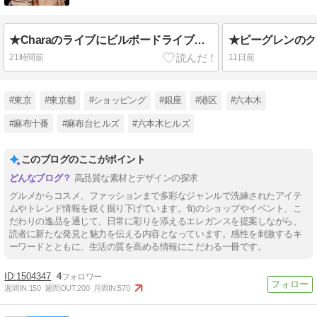
★Charaのライブにビルボードライブ東京へ
★ビーグレンのク
21時間前
11日前
#東京
#東京都
#ショッピング
#銀座
#港区
#六本木
#麻布十番
#麻布台ヒルズ
#六本木ヒルズ
このブログのここがポイント
高品質な素材とデザインの探求
グルメからコスメ、ファッションまで多彩なジャンルで洗練されたアイテ
ムやトレンド情報を鋭く掘り下げています。旬のショップやイベント、こ
だわりの逸品を通じて、日常に彩りを添えるエレガンスを提案しながら、
読者に新たな発見と魅力を伝える内容となっています。感性を刺激するキ
ーワードとともに、生活の質を高める情報にこだわる一冊です。
1504347
4
週間IN:
150
週間OUT:
200
月間IN:
570