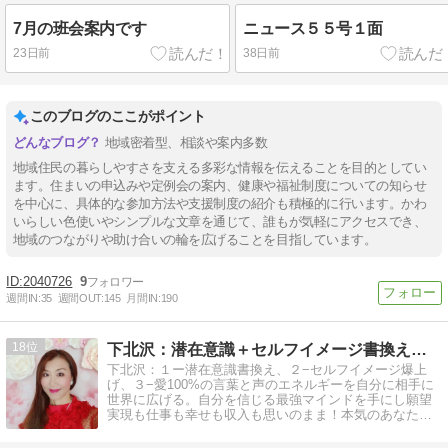
7月の班会案内です
ニュース５５号１面
23日前
38日前
このブログのここがポイント
地域密着型、相談や案内多数
地域住民の暮らしやすさを支える多彩な情報を伝えることを目的としてい
ます。住まいの申込みや定例会の案内、健康や福祉制度についての知らせ
を中心に、具体的な参加方法や支援制度の紹介も積極的に行います。かわ
いらしい色使いやシンプルな文章を通じて、誰もが気軽にアクセスでき、
地域のつながりや助け合いの輪を広げることを目指しています。
2040726
9
週間IN:
35
週間OUT:
145
月間IN:
190
18
下北沢：潜在意識＋セルフイメージ書換え。愛100％で願望実現
下北沢：１ー潜在意識書換え、２−セルフイメージ爆上
げ、３−愛100%の言葉と声のエネルギーを自分に相手に
世界に広げる。自分を信じる最強マインドを手にし願望
実現も仕事も幸せも収入も思いのまま！本気のあなたを
全力サポート。下北沢駅徒歩１分。