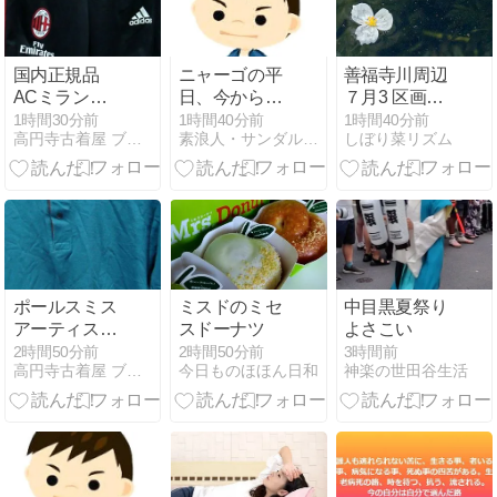
国内正規品
ニャーゴの平
善福寺川周辺
ACミラン
日、今から風
７月3 区画整
12/13 トレー
呂掃除。きれ
理事業と坂道
1時間30分前
1時間40分前
1時間40分前
高円寺古着屋 ブレッソンアール （新高円寺駅2分）
素浪人・サンダルニャーゴの日々。
しぼり菜リズム
ニングパンツ
いに磨くので
(L) 黒赤緑
ある。
adidas アディ
ダス
ポールスミス
ミスドのミセ
中目黒夏祭り
アーティスト
スドーナツ
よさこい
ストライプ 鹿
2時間50分前
2時間50分前
3時間前
高円寺古着屋 ブレッソンアール （新高円寺駅2分）
今日ものほほん日和
神楽の世田谷生活
の子 ポロシャ
ツ (XL) ターコ
イズグリーン