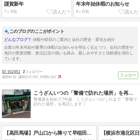
謹賀新年
年末年始休暇のお知らせ
7ヶ月前
8ヶ月前
このブログのここがポイント
休暇や節目のご案内と会社の歴史・変化を紹介
企業の年末年始や夏季の休暇のお知らせを明るく伝えつつ、会社の歴史や
免許の更新回数、創立記念の祝いも挟み、親しみやすさと信頼感を演出し
ています。
162451
2
週間IN:
50
週間OUT:
370
月間IN:
210
16
こうざんいつの「警備で訪れた場所」を再訪！
警備員を始めて7年超、こうざんいつがこれまで「警備で
訪れた場所」を再訪します！
【高田馬場】戸山口から降りて早稲田通り西側の新築ビル工事現場、歩行者多すぎ！…東側も同様ですが、中に入ると道が狭く、それでも車は入ってくる…諏訪神社は近そうで遠い！