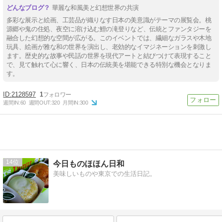
華麗な和風美と幻想世界の共演
多彩な展示と絵画、工芸品が織りなす日本の美意識がテーマの展覧会。桃
源郷や鬼の住処、夜空に溶け込む鯉の滝登りなど、伝統とファンタジーを
融合した幻想的な空間が広がる。このイベントでは、繊細なガラスや木地
玩具、絵画が雅な和の世界を演出し、老効的なイマジネーションを刺激し
ます。歴史的な故事や民話の世界を現代アートと結びつけて表現すること
で、見て触れて心に響く、日本の伝統美を堪能できる特別な機会となりま
す。
2128597
1
週間IN:
60
週間OUT:
320
月間IN:
300
14
今日ものほほん日和
美味しいものや東京での生活日記。