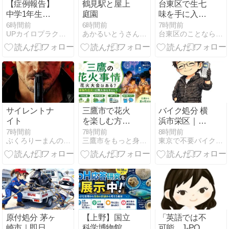
【症例報告】
鶴見駅と屋上
台東区で生七
中学1年生の
庭園
味を手に入れ
女の子｜33度
るなら｜生七
6時間前
6時間前
7時間前
UPカイロプラクティック学芸大学整体院
あかるいとうさんのお出掛け
台東区のことならタイトウタイムズ
まで進行した
味二大巨頭と
側弯症が24.5
それを追う注
度まで改善し
目の2商品
たケース
サイレントナ
三鷹市で花火
バイク処分 横
イト
を楽しむ方法
浜市栄区｜原
花火大会は市
付・スクータ
7時間前
7時間前
8時間前
ぶくろりーまんの徒然草
三鷹市をもっと身近に「三鷹みっけ」
東京で不要バイク処分はＢＵＭアズウイング
外へ
ー即回収【バ
イク回収ホン
ポBUM】令和
８年版
原付処分 茅ヶ
【上野】国立
「英語では不
崎市｜即日対
科学博物館で
可能…J-POP