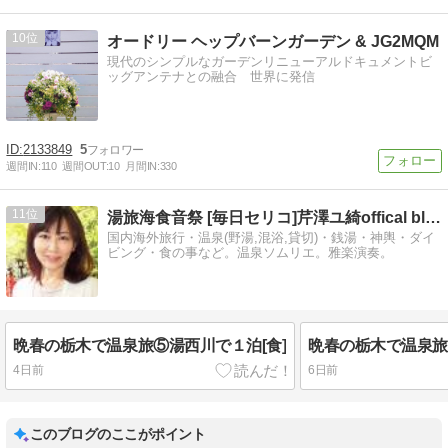
10
オードリー ヘップバーンガーデン & JG2MQM
現代のシンプルなガーデンリニューアルドキュメントビ
ッグアンテナとの融合 世界に発信
2133849
5
週間IN:
110
週間OUT:
10
月間IN:
330
11
湯旅海食音祭 [毎日セリコ]芹澤ユ綺offical blog
国内海外旅行・温泉(野湯,混浴,貸切)・銭湯・神輿・ダイ
ビング・食の事など。温泉ソムリエ。雅楽演奏。
晩春の栃木で温泉旅⑤湯西川で１泊[食]
晩春の栃木で温泉旅
4日前
6日前
このブログのここがポイント