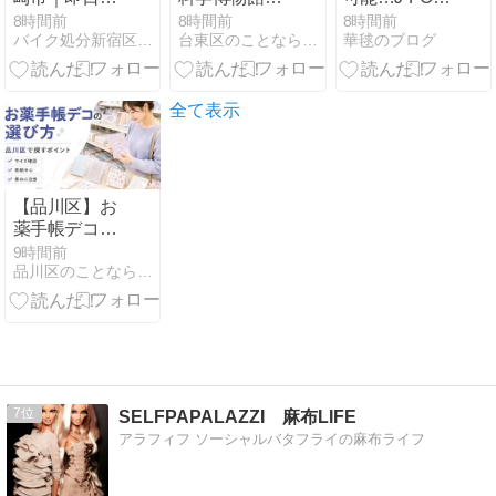
応・激安【バ
生命を支える
が日本語でし
8時間前
8時間前
8時間前
バイク処分新宿区原付回収【バイク回収ホンポＢＵＭ】
台東区のことならタイトウタイムズ
華毬のブログ
イク回収ホン
pH応答｜2026
か成立しない
ポBUM】２０
年10月18日ま
理由」日本人
２６年版
で
より日本語に
深いニックさ
全て表示
ん♪
【品川区】お
薬手帳デコ、
推し活用と通
9時間前
品川区のことなら『しながわクリップ』
院用で選び方
はどう違う？
7
SELFPAPALAZZI 麻布LIFE
アラフィフ ソーシャルバタフライの麻布ライフ