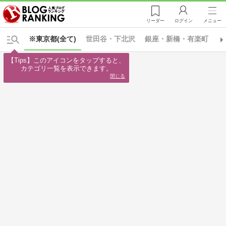
リーダー
ログイン
メニュー
※東京都(全て)
世田谷・下北沢
銀座・新橋・有楽町
東
【Tips】このアイコンをタップすると、

カテゴリ一覧を表示できます。
閉じる