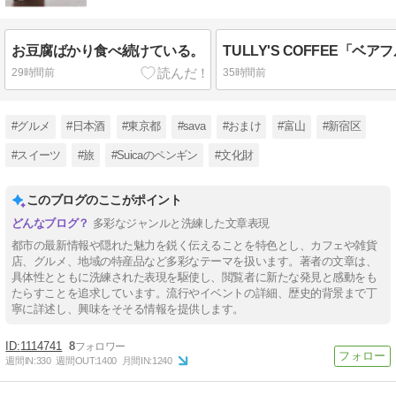
お豆腐ばかり食べ続けている。
29時間前
35時間前
#グルメ
#日本酒
#東京都
#sava
#おまけ
#富山
#新宿区
#スイーツ
#旅
#Suicaのペンギン
#文化財
このブログのここがポイント
多彩なジャンルと洗練した文章表現
都市の最新情報や隠れた魅力を鋭く伝えることを特色とし、カフェや雑貨
店、グルメ、地域の特産品など多彩なテーマを扱います。著者の文章は、
具体性とともに洗練された表現を駆使し、閲覧者に新たな発見と感動をも
たらすことを追求しています。流行やイベントの詳細、歴史的背景まで丁
寧に詳述し、興味をそそる情報を提供します。
1114741
8
週間IN:
330
週間OUT:
1400
月間IN:
1240