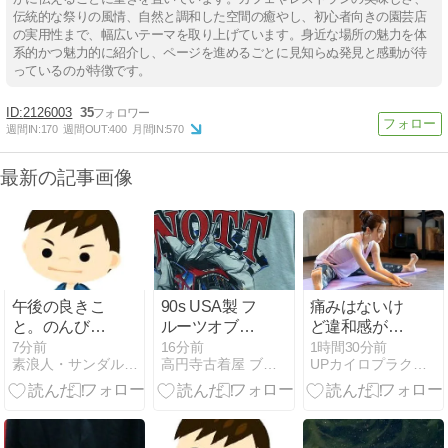
伝統的な祭りの風情、自然と調和した空間の癒やし、初心者向きの園芸店
の実用性まで、幅広いテーマを取り上げています。身近な場所の魅力を体
系的かつ魅力的に紹介し、ページを進めるごとに見知らぬ発見と感動が待
っているのが特徴です。
2126003
35
週間IN:
170
週間OUT:
400
月間IN:
570
最新の記事画像
午後の良きこ
90s USA製 フ
痛みはないけ
と。のんびり
ルーツオブザ
ど違和感があ
できた。
ルーム レーシ
る・動きにく
7分前
16分前
1時間30分前
素浪人・サンダルニャーゴの日々。
高円寺古着屋 ブレッソンアール （新高円寺駅2分）
UPカイロプラクティック学芸大学整体院
ングTシャツ
いときは？身
(XL) シングル
体の動きをチ
ステッチ
ェック