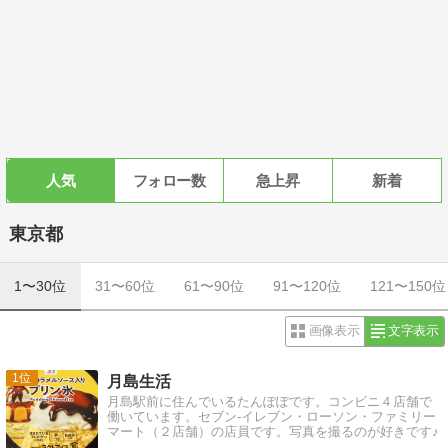
人気
フォロー数
急上昇
新着
東京都
1〜30位
31〜60位
61〜90位
91〜120位
121〜150位
画像表示
文字表示
1
月島生活
月島駅前に住んでいるたんぽぽです。コンビニ４店舗で
働いています。セブン-イレブン・ローソン・ファミリー
マート（２店舗）の店員です。写真を撮るのが好きです♪