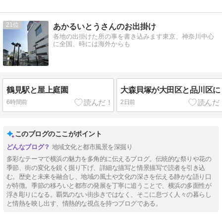
21
あかるいとうさんのお出掛け
各地の出掛けた所の事を書き込みます東京、神奈川中心
に全国、時には海外からも
鶴見駅と屋上庭園
大森貝塚が大田区と品川区に
6時間前
2日前
このブログのここがポイント
地域文化と都市風景を深掘り
多彩なテーマで横浜の魅力を多角的に伝えるブログ。伝統的な祭りや花の
季節、街の変化を鋭く掘り下げ、詳細な描写と情景描写で読者を引き込
む。歴史と未来を融合し、地域の風土や文化の深さを伝える静かな語り口
が特徴。季節の移ろいと都市の発展を丁寧に追うことで、横浜の多面性が
浮き彫りになる。覇気のない街歩きではなく、そこに息づく人々の暮らし
と情熱を映し出す、情熱的な視点を持つブログである。