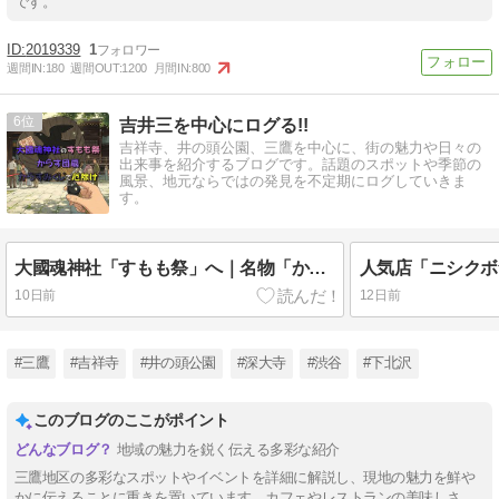
です。
2019339
1
週間IN:
180
週間OUT:
1200
月間IN:
800
6
吉井三を中心にログる!!
吉祥寺、井の頭公園、三鷹を中心に、街の魅力や日々の
出来事を紹介するブログです。話題のスポットや季節の
風景、地元ならではの発見を不定期にログしていきま
す。
大國魂神社「すもも祭」へ｜名物「からす団扇」と話題の「からすみくじ」で厄除け参拝
10日前
12日前
#三鷹
#吉祥寺
#井の頭公園
#深大寺
#渋谷
#下北沢
このブログのここがポイント
地域の魅力を鋭く伝える多彩な紹介
三鷹地区の多彩なスポットやイベントを詳細に解説し、現地の魅力を鮮や
かに伝えることに重きを置いています。カフェやレストランの美味しさ、