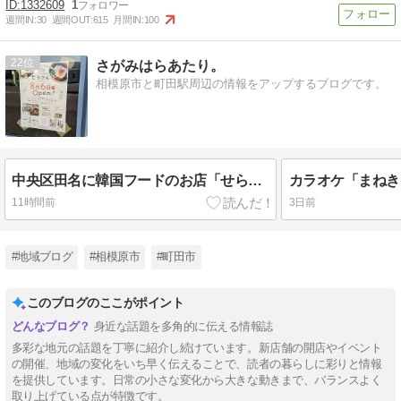
1332609
1
週間IN:
30
週間OUT:
615
月間IN:
100
22
さがみはらあたり。
相模原市と町田駅周辺の情報をアップするブログです。
中央区田名に韓国フードのお店「せらさんち」さんがOPENしました。キッチンカー出身。
11時間前
3日前
#地域ブログ
#相模原市
#町田市
このブログのここがポイント
身近な話題を多角的に伝える情報誌
多彩な地元の話題を丁寧に紹介し続けています。新店舗の開店やイベント
の開催、地域の変化をいち早く伝えることで、読者の暮らしに彩りと情報
を提供しています。日常の小さな変化から大きな動きまで、バランスよく
取り上げている点が特徴です。