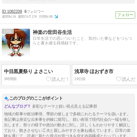
1082209
6
週間IN:
24
週間OUT:
176
月間IN:
88
23
神楽の世田谷生活
日常生活での思いついたこと、気付いた事などをつらつ
らと書き綴る雑感録です。
中目黒夏祭り よさこい
浅草寺 ほおずき市
3時間前
19日前
このブログのここがポイント
多彩なテーマと鋭い視点見える記事群
地域の祭事や政治事情、季節の催しまで多岐にわたるテーマを扱います。
各記事は身近な出来事を的確に描写し、鋭い表現で現代社会の一端を映し
出します。祭りの様子や政治の動きに対し、詳しくもわかりやすく解説し
ており、飽きさせない工夫と親しみやすさを兼ね備えています。日常の体
験を通じて、読者に新たな視点や気づきを促す内容構成となっています。