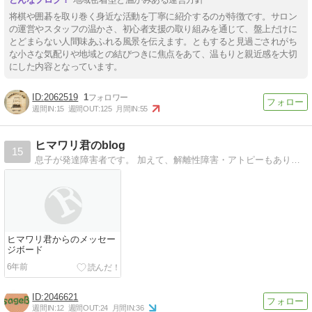
将棋や囲碁を取り巻く身近な活動を丁寧に紹介するのが特徴です。サロン
の運営やスタッフの温かさ、初心者支援の取り組みを通じて、盤上だけに
とどまらない人間味あふれる風景を伝えます。ともすると見過ごされがち
な小さな気配りや地域との結びつきに焦点をあて、温もりと親近感を大切
にした内容となっています。
2062519
1
週間IN:
15
週間OUT:
125
月間IN:
55
ヒマワリ君のblog
15
息子が発達障害者です。 加えて、解離性障害・アトピーもあります。 当事者、ご家族がより楽しい、安心できる日々を送られることを目指して綴っていきたい。
ヒマワリ君からのメッセー
ジボード
6年前
2046621
週間IN:
12
週間OUT:
24
月間IN:
36