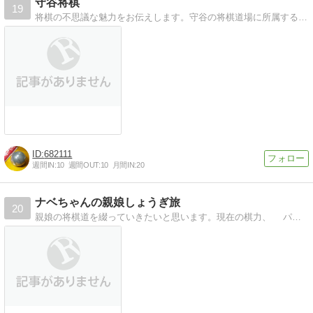
守谷将棋
19
将棋の不思議な魅力をお伝えします。守谷の将棋道場に所属する香介です。写真館にまねき猫とお魚がいます。
682111
週間IN:
10
週間OUT:
10
月間IN:
20
ナベちゃんの親娘しょうぎ旅
20
親娘の将棋道を綴っていきたいと思います。現在の棋力、 パパ ＝＞初段 むすめ（小４、♀）＝＞１０級