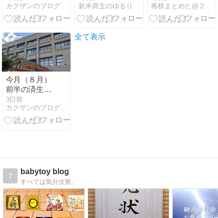
カクザンのブログ（岡山市の親子将棋教室）
新米席主のゆるりサロン運営録
将棋まとめた@２ｃｈ
五段が服部慎
一郎七段に勝
利 竜王戦挑戦
へ王手をか
全て表示
け、連勝を15
に伸ばす
今月（８月）
前半の済生会
カルチャー将
3日前
カクザンのブログ（岡山市の親子将棋教室）
棋教室のご案
内
babytoy blog
7
すべては気分次第。