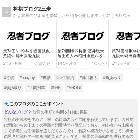
将棋ブログ2三歩
4
ぴよ将棋のぴよ帝を撃破した棋譜を公開します。他にも将棋ウォーズ、将棋クエストなども少し。
第74回NHK将棋 近藤誠也
第74回NHK将棋 藤井聡太
第74回NHK将
八段vs郷田真隆九段
竜王名人vs増田康宏八段
九段vs郷田真
1年5ヶ月前
1年5ヶ月前
1年6ヶ月前
#将棋
#babytoy
#棋譜
#羽生善治
#藤井聡太
#角換わり
#横歩取り
#四間飛車
#NHK
#SHOGI
このブログのここがポイント
対局の手順と時間を詳細に掲載
将棋の実戦譜を中心に、棋士の対局内容や展開を解説しています。各対局
は開始から終了までの手順と消費時間を明記しており、初心者から上級者
まで参考になる情報が盛りだくさんです。解説や棋譜分析を通じて、棋士
の思考や戦略の一端を垣間見ることができ、棋界の最新動向を理解するの