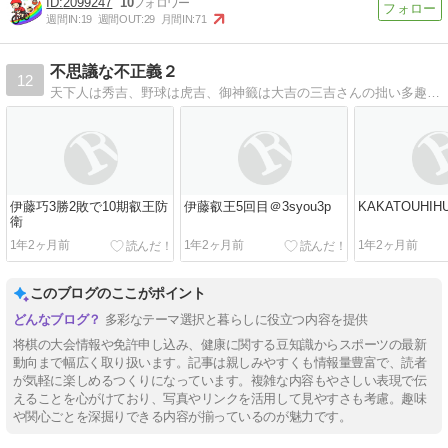
2099247
10
週間IN:
19
週間OUT:
29
月間IN:
71
不思議な不正義２
12
天下人は秀吉、野球は虎吉、御神籤は大吉の三吉さんの拙い多趣味な多酒男の雑文です。
伊藤巧3勝2敗で10期叡王防
伊藤叡王5回目＠3syou3p
KAKATOUHIHU
衛
1年2ヶ月前
1年2ヶ月前
1年2ヶ月前
このブログのここがポイント
多彩なテーマ選択と暮らしに役立つ内容を提供
将棋の大会情報や免許申し込み、健康に関する豆知識からスポーツの最新
動向まで幅広く取り扱います。記事は親しみやすくも情報量豊富で、読者
が気軽に楽しめるつくりになっています。複雑な内容もやさしい表現で伝
えることを心がけており、写真やリンクを活用して見やすさも考慮。趣味
や関心ごとを深掘りできる内容が揃っているのが魅力です。