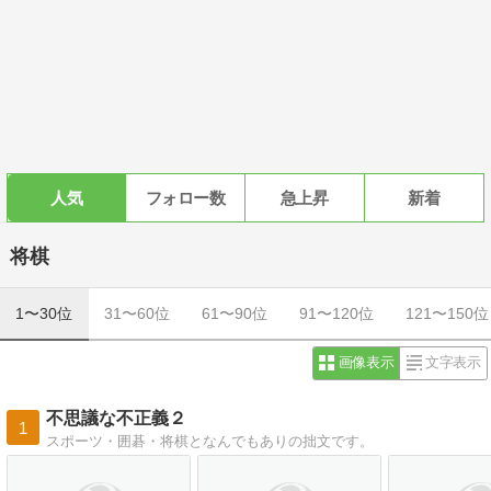
人気
フォロー数
急上昇
新着
将棋
1〜30位
31〜60位
61〜90位
91〜120位
121〜150位
画像表示
文字表示
不思議な不正義２
1
スポーツ・囲碁・将棋となんでもありの拙文です。