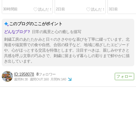
30時間前
2日前
3日前
このブログのここがポイント
日常の風景と心の癒しを描写
刺繍工房のあたたかみと日々のささやかな喜びを丁寧に綴っています。北
海道や滋賀県での食や自然、合宿の様子など、地域に根ざしたエピソード
や、心がほっとする交流を特徴とします。注目すべきは、親しみやすさと
共感を呼ぶ文章の巧みさで、刺繍に留まらず暮らしの彩りまで鮮やかに描
き出しています。
1958078
8
週間IN:
30
週間OUT:
160
月間IN:
140