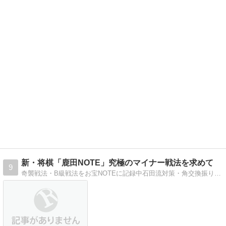
新・将棋「鹿田NOTE」究極のマイナー戦法を求めて
9
奇襲戦法・B級戦法をお宝NOTEに記録中石田流対策・角交換振り飛車対策・筋違い角対策など… ただ今「宗歩四間」を習得中！