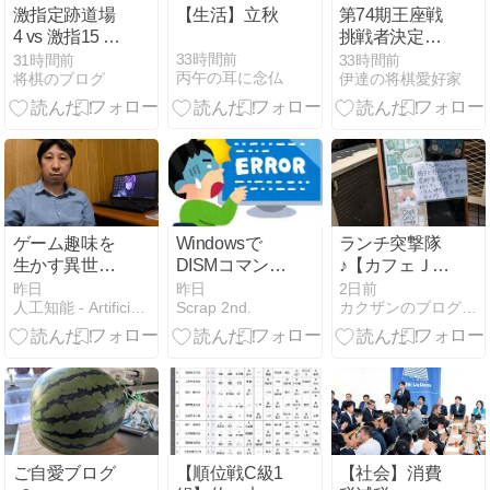
イル発射拠点
激指定跡道場
【生活】立秋
第74期王座戦
探索の有効性
4 vs 激指15 百
挑戦者決定
について議論
番勝負！
戦、広瀬九段
33時間前
31時間前
33時間前
丙午の耳に念仏
将棋のブログ
伊達の将棋愛好家
対藤井竜王・
名人戦
ゲーム趣味を
Windowsで
ランチ突撃隊
生かす異世界
DISMコマンド
♪【カフェＪＩ
おじさんの挑
が失敗・動作
Ｎ】
昨日
昨日
2日前
人工知能 - Artificial Intelligence
Scrap 2nd.
カクザンのブログ（岡山市の親子将棋教室）
戦！
しないときの
原因と対処法
まとめ【エラ
ー別トラブル
シューティン
グ】
ご自愛ブログ
【順位戦C級1
【社会】消費