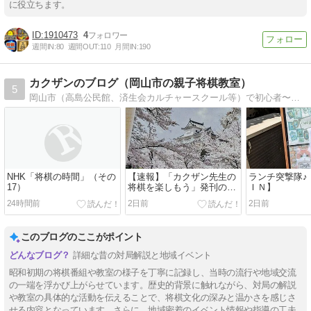
に役立ちます。
1910473
4
週間IN:
80
週間OUT:
110
月間IN:
190
カクザンのブログ（岡山市の親子将棋教室）
5
岡山市（高島公民館、済生会カルチャースクール等）で初心者〜中級向け将棋教室の講師をしています。
NHK「将棋の時間」（その
【速報】「カクザン先生の
ランチ突撃隊♪
17）
将棋を楽しもう」発刊のお
ＩＮ】
知らせ
24時間前
2日前
2日前
このブログのここがポイント
詳細な昔の対局解説と地域イベント
昭和初期の将棋番組や教室の様子を丁寧に記録し、当時の流行や地域交流
の一端を浮かび上がらせています。歴史的背景に触れながら、対局の解説
や教室の具体的な活動を伝えることで、将棋文化の深みと温かさを感じさ
せる内容となっています。さらに、地域密着のイベント情報や指導の工夫