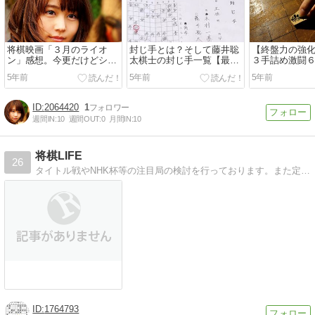
将棋映画「３月のライオ
封じ手とは？そして藤井聡
【終盤力の強
ン」感想。今更だけどシン
太棋士の封じ手一覧【最新
３手詰め激闘
プルに面白かった！
版】
内に解けるか
5年前
5年前
5年前
2064420
1
週間IN:
10
週間OUT:
0
月間IN:
10
将棋LIFE
26
タイトル戦やNHK杯等の注目局の検討を行っております。また定跡研究、創作次の一手・詰将棋、自戦記も不定期に掲載します。
1764793