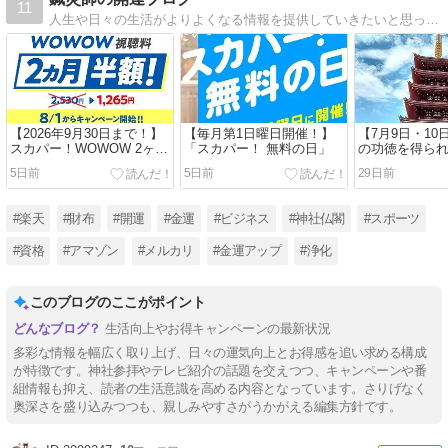
11
人生や日々の生活がよりよくなる情報を提供していきたいと思っています。お得な情報、実際に使ってよかったもの、役にたつもの、入会してよかった体験談などをご紹介していきます。
【2026年9月30日まで！】
【毎月第1日曜日開催！】
【7月9日・1
スカパー！WOWOW 2ヶ月
「スカパー！ 無料の日」
の功徳を得ら
半額キャンペーン
京 浅草寺 四
5日前
5日前
29日前
おずき市
#楽天
#財布
#開運
#金運
#ビジネス
#神社仏閣
#スポーツ
#資格
#アマゾン
#メルカリ
#金運アップ
#浄化
このブログのここがポイント
生活向上やお得キャンペーンの最新状況
多彩な情報を幅広く取り上げ、日々の運気向上とお得感を追い求める構成
が特徴です。神社参拝やテレビ紹介の話題を交えつつ、キャンペーンや番
組情報も抑え、読者の生活意識を高める内容となっています。さりげなく
奥深さを盛り込みつつも、親しみやすさがうかがえる編集方針です。