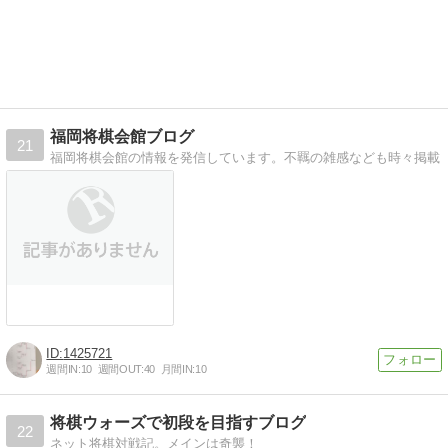
福岡将棋会館ブログ
21
福岡将棋会館の情報を発信しています。不羈の雑感なども時々掲載
1425721
週間IN:
10
週間OUT:
40
月間IN:
10
将棋ウォーズで初段を目指すブログ
22
ネット将棋対戦記。メインは奇襲！