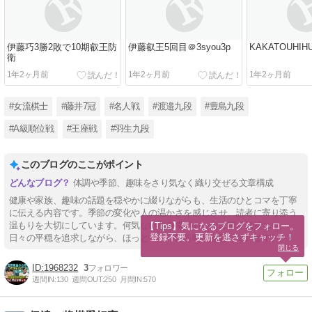
伊藤巧3勝2敗で10期叡王防
伊藤叡王5回目＠3syou3p
KAKATOUHIHU
衛
1年2ヶ月前
1年2ヶ月前
1年2ヶ月前
#女流棋士
#藤井7冠
#名人戦
#渡邉九段
#豊島九段
#A級順位戦
#王座戦
#羽生九段
このブログのここがポイント
体調や季節、趣味をさり気なく織り交ぜる文章構成
健康や家族、趣味の話題を穏やかに綴りながらも、生活のひとコマを丁寧
に伝える内容です。季節の変化や人の温かさを感じさせ、読者に寄り添う
温もりを大切にしています。何気ない出来事でも、心に響く気持ちや、
【Tips】気になるブログをフォロー。

登録不要。更新を逃さずキャッチ！
日々の平穏を追求しながら、ほっと一息つける時間を届けています。
閉じる
1968232
3
週間IN:
130
週間OUT:
250
月間IN:
570