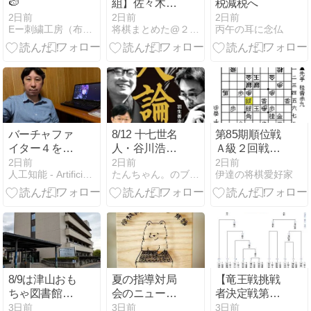
🍉
組】佐々木大
税減税へ
地七段が船江
2日前
2日前
2日前
Eー刺繍工房（布盤ブログ）
将棋まとめた@２ｃｈ
丙午の耳に念仏
恒平七段に勝
利し、２勝１
敗に ３戦全勝
は鈴木大介九
段、高野智史
六段、上野裕
寿六段、畠山
鎮八段、黒田
バーチャファ
8/12 十七世名
第85期順位戦
尭之六段の５
イター４を久
人・谷川浩司
Ａ級２回戦、
名に
しぶりに遊ん
著『名人論』
千田八段対佐
2日前
2日前
2日前
人工知能 - Artificial Intelligence
たんちゃん。のブログ
伊達の将棋愛好家
だ
藤井聡太八冠
藤天彦九段戦
の衝撃、藤井
八冠後の将棋
界
8/9は津山おも
夏の指導対局
【竜王戦挑戦
ちゃ図書館開
会のニュース
者決定戦第１
館日
が流れました
局】柵木幹太
3日前
3日前
3日前