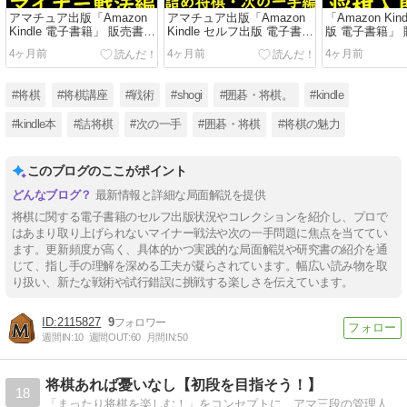
アマチュア出版「Amazon
アマチュア出版「Amazon
「Amazon Ki
Kindle 電子書籍」 販売書籍
Kindle セルフ出版 電子書
版 電子書籍」
一覧 マイナー戦法編(2026
籍」 販売書籍一覧 詰め将
覧 将棋入門書
4ヶ月前
4ヶ月前
4ヶ月前
年)
棋・次の一手編(2026年)
(2026年)
#将棋
#将棋講座
#戦術
#shogi
#囲碁・将棋。
#kindle
#kindle本
#詰将棋
#次の一手
#囲碁・将棋
#将棋の魅力
このブログのここがポイント
最新情報と詳細な局面解説を提供
将棋に関する電子書籍のセルフ出版状況やコレクションを紹介し、プロで
はあまり取り上げられないマイナー戦法や次の一手問題に焦点を当ててい
ます。更新頻度が高く、具体的かつ実践的な局面解説や研究書の紹介を通
じて、指し手の理解を深める工夫が凝らされています。幅広い読み物を取
り扱い、新たな戦術や試行錯誤に挑戦する楽しさを伝えています。
2115827
9
週間IN:
10
週間OUT:
60
月間IN:
50
将棋あれば憂いなし【初段を目指そう！】
18
「まったり将棋を楽しむ！」をコンセプトに、アマ三段の管理人が、三間飛車の戦い方、詰将棋など、初段を目指すあなたに棋力アップのヒントをお届けしています。その他、コラムや棋書の紹介など、楽しく読めるお役立ちコンテンツが満載です。