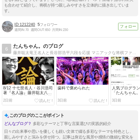
も合わせて紹介し、将棋が持つ親しみやすさを立体的に描き出していま
す。
1212240
5
週間IN:
70
週間OUT:
650
月間IN:
230
たんちゃん。のブログ
6
藤井聡太竜王名人と長谷部浩平六段を応援 マニアックな将棋ファンたんちゃん。 アラカン主婦の日記
8/12 十七世名人・谷川浩司
歯科で褒められた
人気ブログラ
著『名人論』藤井聡太八冠
「たんちゃん
の衝撃、藤井八冠後の将棋
の紹介文見て
2日前
3日前
3日前
界
このブログのここがポイント
多彩なテーマと丁寧な言葉選びの実践的紹介
日々の出来事や思いを優しくも鋭い文体で綴る多彩なテーマを特色とし、
親しみやすさと深みを併せ持つ。記事は身近な風景や感情の微細な変化を