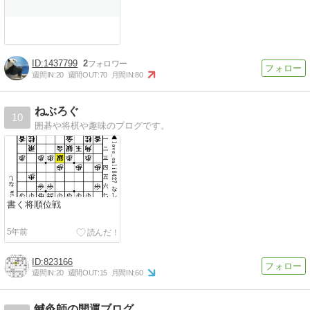
1437799
2
週間IN:
20
週間OUT:
70
月間IN:
80
ねぶろぐ
10
囲碁や将棋や趣味のブログです。
書く将順位戦
5年前
823166
週間IN:
20
週間OUT:
15
月間IN:
60
鍼灸師の開運ブログ