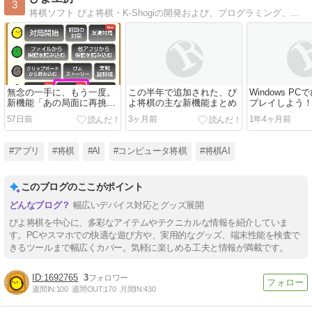
3
将棋ソフト ぴよ将棋・K-Shogiの開発および、プログラミング、電子工作等に関してのブログ
無念の一手に、もう一度。
この半年で追加された、ぴ
Windows P
新機能「あの局面に再挑
よ将棋の主な新機能まとめ
プレイしよう
戦」
57日前
3ヶ月前
1年4ヶ月前
#アプリ
#将棋
#AI
#コンピュータ将棋
#将棋AI
このブログのここがポイント
幅広いデバイス対応とグッズ展開
ぴよ将棋を中心に、多彩なアイテムやテクニカルな情報を紹介していま
す。PCやスマホでの快適な遊び方や、実用的なグッズ、端末性能を検査で
きるツールまで幅広くカバー。気軽に楽しめる工夫と情報が満載です。
1692765
3
週間IN:
100
週間OUT:
170
月間IN:
430