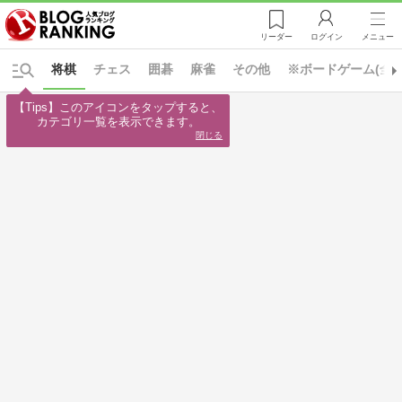
リーダー
ログイン
メニュー
将棋
チェス
囲碁
麻雀
その他
※ボードゲーム(全て
【Tips】このアイコンをタップすると、

カテゴリ一覧を表示できます。
閉じる