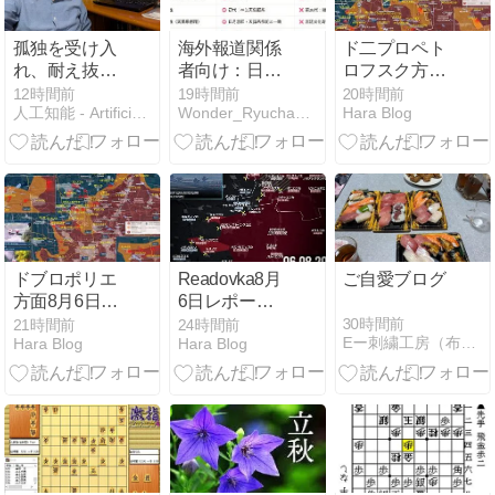
孤独を受け入
海外報道関係
ド二プロペト
れ、耐え抜く
者向け：日本
ロフスク方面
５０歳までの
語版
8月6日の状況
12時間前
19時間前
20時間前
人工知能 - Artificial Intelligence
Wonder_Ryuchanの大人の日記
Hara Blog
冒険
ウクライナ軍
はロシア軍に
殲滅されるも
絶えず小グル
ープを送り込
む
ドブロポリエ
Readovka8月
ご自愛ブログ
方面8月6日の
6日レポート
状況 ドブロポ
ロシア軍はウ
30時間前
21時間前
24時間前
Eー刺繍工房（布盤ブログ）
Hara Blog
Hara Blog
リエへの接近
クライナ軍の
路の確保
重要兵站拠点
ザル二ツァを
解放～オレホ
フ最終防衛線
への接近 イス
カンデルミサ