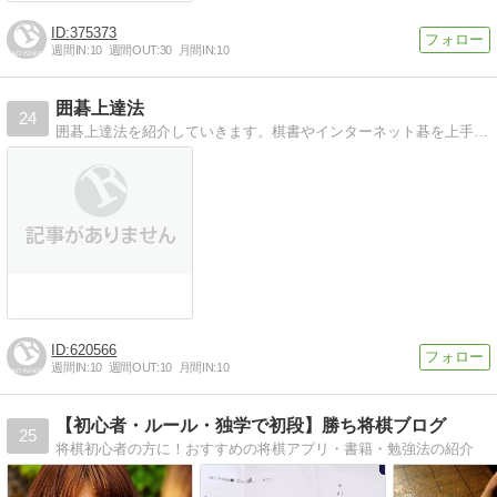
375373
週間IN:
10
週間OUT:
30
月間IN:
10
囲碁上達法
24
囲碁上達法を紹介していきます。棋書やインターネット碁を上手に活用しましょう。
620566
週間IN:
10
週間OUT:
10
月間IN:
10
【初心者・ルール・独学で初段】勝ち将棋ブログ
25
将棋初心者の方に！おすすめの将棋アプリ・書籍・勉強法の紹介