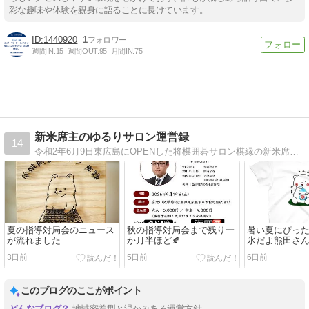
彩な趣味や体験を親身に語ることに長けています。
1440920
1
週間IN:
15
週間OUT:
95
月間IN:
75
新米席主のゆるりサロン運営録
14
令和2年6月9日東広島にOPENした将棋囲碁サロン棋縁の新米席主です。JMSA認定まなび将棋公認インストラクタ−としても活動しています。
夏の指導対局会のニュース
秋の指導対局会まで残り一
暑い夏にぴっ
が流れました
か月半ほど🍂
氷だよ熊田さ
3日前
5日前
6日前
このブログのここがポイント
地域密着型と温かみある運営方針