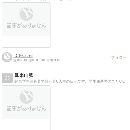
1603976
週間IN:
10
週間OUT:
40
月間IN:
10
鳳来山脈
23
関東学生囲碁界で闘う某C大生の日記です。学生囲碁界のことや、日常生活を書いています。