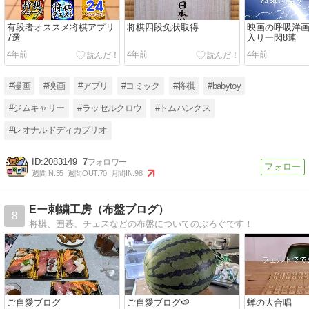
有段者オススメ将棋アプリ
将棋四段免状取得
映画の呼吸洋
7選
入り一閃8連
4年前
4年前
4年前
#漫画
#映画
#アプリ
#コミック
#将棋
#babytoy
#ジムキャリー
#ラッセルクロウ
#トムハンクス
#レオナルドディカプリオ
2083149
7
週間IN:
35
週間OUT:
70
月間IN:
98
Eー刺繍工房（布盤ブログ）
8
将棋、囲碁、チェスなどの布盤についてのぶろぐです！
ご自愛ブログ
ご自愛ブログ🍉
蝉の大合唱