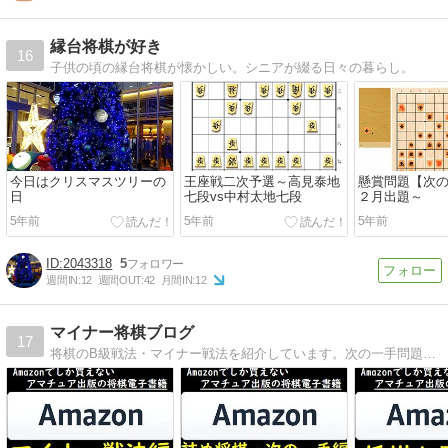
縁台将棋が好き
16
子供の頃の縁台将棋が懐かしい。シニアが綴る日々の暮らし。
今日はクリスマスツリーの
王座戦二次予選～高見泰地
懸賞問題【次
日
七段vs中村太地七段
２月出題～
5年前
5年前
5年前
2043318
5
週間IN:
12
週間OUT:
42
月間IN:
12
マイナー将棋ブログ
17
将棋のB級戦法・マイナー戦法を紹介しています。次の一手問題、プロ棋士の対局、Amazonkindle書籍も紹介。