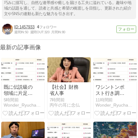
巧みに描写し、自然な連帯感や癒しを届ける工夫に溢れている。趣味や地
域の話題を通して、読者と共感と希望の橋渡しを目指し、更新された紹介
文やSNSの連動も新たな魅力を引き出す。
1457933
4
週間IN:
50
週間OUT:
320
月間IN:
80
最新の記事画像
既に伝説級の
【社会】財務
ワシントンポ
領域に片足突
省人事
スト行き調査
っ込んでいる
依頼資料が、
5時間前
7時間前
11時間前
Wonder_Ryuchanの大人の日記
丙午の耳に念仏
Wonder_Ryuchanの大人の日記
人！
無事大阪を飛
び立った。国
際社会に主張
中