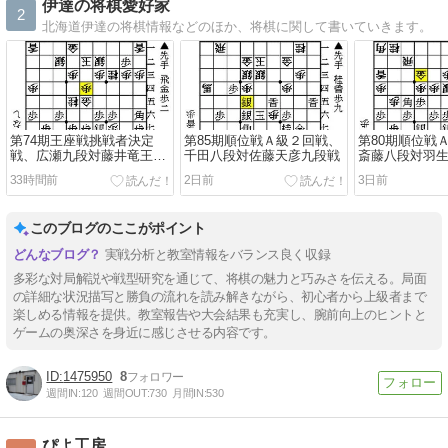
伊達の将棋愛好家
2
北海道伊達の将棋情報などのほか、将棋に関して書いていきます。
第74期王座戦挑戦者決定
第85期順位戦Ａ級２回戦、
第80期順位戦
戦、広瀬九段対藤井竜王・
千田八段対佐藤天彦九段戦
斎藤八段対羽
名人戦
33時間前
2日前
3日前
このブログのここがポイント
実戦分析と教室情報をバランス良く収録
多彩な対局解説や戦型研究を通じて、将棋の魅力と巧みさを伝える。局面
の詳細な状況描写と勝負の流れを読み解きながら、初心者から上級者まで
楽しめる情報を提供。教室報告や大会結果も充実し、腕前向上のヒントと
ゲームの奥深さを身近に感じさせる内容です。
1475950
8
週間IN:
120
週間OUT:
730
月間IN:
530
ぴよ工房