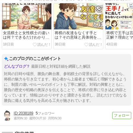
女流棋士と女性棋士の違い
将棋の友達をなくす手と
将棋で王手は
は何？できるだけわかりや
は？その意味と具体例を紹
正解？理由と
すく解説！
介！
解説！
18日前
38日前
43日前
このブログのここがポイント
最新日程と対戦詳細を網羅した解説
対局の日時や場所、勝負の舞台裏、参戦棋士の背景を詳しく伝えながら、
将棋の魅力を引き立てます。初心者から上級者まで幅広く理解できるよう
に、制度の違いやルールのポイントも丁寧に解説。対戦の興奮とともに、
勝負の歴史や戦略の奥深さを伝えることで、将棋の世界に引き込む内容と
なっています。情報はわかりやすさと濃密さを追求し、読むだけで次なる
勝負に備える気持ちを高める工夫が施されています。
2038189
5
週間IN:
10
週間OUT:
10
月間IN:
30