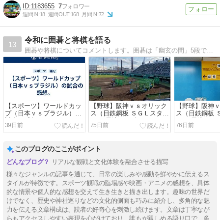
1183655
7
週間IN:
18
週間OUT:
168
月間IN:
72
令和に囲碁と将棋を語る
13
囲碁や将棋についてコメントします。囲碁は「幽玄の間」5段で、将棋は初級者です。
【スポーツ】ワールドカッ
【野球】阪神ｖｓオリック
【野球】阪神
プ（日本ｖｓブラジル）の
ス（日鉄鋼板 ＳＧＬスタジ
ス（日鉄鋼板 
試合の感想。
アム 尼崎 2026年5月22日）
アム 尼崎 202
39日前
75日前
76日前
その2
その１
このブログのここがポイント
リアルな観戦と文化体験を融合させる描写
様々なジャンルの記事を通じて、日常の楽しみや感動を鮮やかに伝えるス
タイルが特徴です。スポーツ観戦の臨場感や映画・アニメの感想を、具体
的な情景や個人的な感想を交えて生き生きと描き出します。趣味の世界だ
けでなく、歴史や神社巡りなどの文化的側面も巧みに紹介し、多角的な魅
力を伝える文章構成は、読者の好奇心を刺激し続けます。文章は丁寧なが
らもアクセスしやすい表現を心がけており、誰もが親しめる語り口で、多