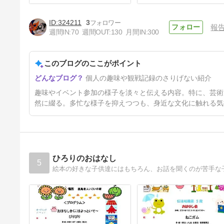
324211
3
報
週間IN:
70
週間OUT:
130
月間IN:
300
このブログのここがポイント
謹賀新年2022
個人の趣味や観戦記録のさりげない紹介
4年前
趣味やイベント参加の様子を淡々と伝える内容。特に、芸術
然に綴る。多忙な様子を抑えつつも、身近な文化に触れる気
ひろりのおはなし
5
絵本の好きな子供達にはもちろん、お話を聞くのが苦手な