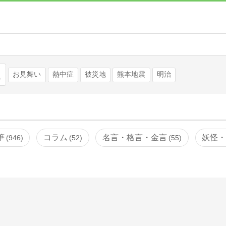
検索
お見舞い
熱中症
被災地
熊本地震
明治
筆
コラム
名言・格言・金言
妖怪
946
52
55