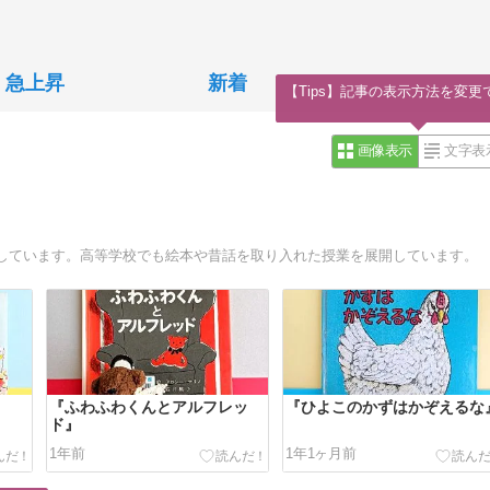
急上昇
新着
【Tips】記事の表示方法を変更
画像表示
文字表
しています。高等学校でも絵本や昔話を取り入れた授業を展開しています。
『ふわふわくんとアルフレッ
『ひよこのかずはかぞえるな
ド』
1年前
1年1ヶ月前