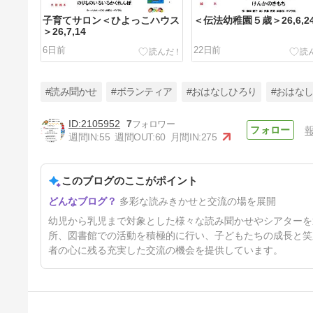
子育てサロン＜ひよっこハウス
＜伝法幼稚園５歳＞26,6,2
＞26,7,14
6日前
22日前
#読み聞かせ
#ボランティア
#おはなしひろり
#おはな
2105952
7
週間IN:
55
週間OUT:
60
月間IN:
275
子育てサポート＜アップルメグ
＞26,5,16
このブログのここがポイント
82日前
多彩な読みきかせと交流の場を展開
幼児から乳児まで対象とした様々な読み聞かせやシアターを
所、図書館での活動を積極的に行い、子どもたちの成長と笑
者の心に残る充実した交流の機会を提供しています。