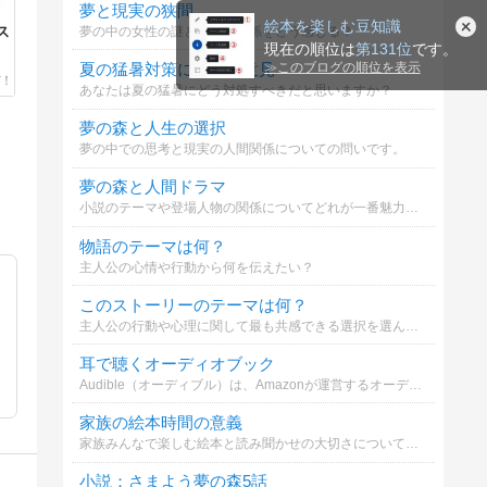
夢と現実の狭間
絵本を楽しむ豆知識
夢の中の女性の謎と現実の関係をどう感じる？
ス
現在の順位は
第131位
です。
夏の猛暑対策に関する意見
≫
このブログの順位を表示
あなたは夏の猛暑にどう対処すべきだと思いますか？
夢の森と人生の選択
夢の中での思考と現実の人間関係についての問いです。
夢の森と人間ドラマ
小説のテーマや登場人物の関係についてどれが一番魅力的か選んでください。
物語のテーマは何？
主人公の心情や行動から何を伝えたい？
このストーリーのテーマは何？
主人公の行動や心理に関して最も共感できる選択を選んでください。
耳で聴くオーディオブック
Audible（オーディブル）は、Amazonが運営するオーディオブック・サービスです。プロのナレーターや人気声優が朗読してくれる本を、スマホやタブレットで気軽に「耳から」楽しめます。
家族の絵本時間の意義
家族みんなで楽しむ絵本と読み聞かせの大切さについてどう思いますか？
小説：さまよう夢の森5話