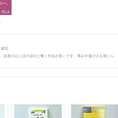
ロー。

。
閉じる
告
ト描写
、読者の心にほのぼのと響く作品が多いです。厚みや遊び心も感じら