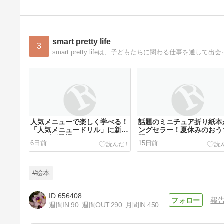
smart pretty life
3
smart pretty lifeは、子どもたちに関わる仕事を
人気メニューで楽しく学べる！
話題のミニチュア折り紙本
「人気メニュードリル」に新シ
ングセラー！夏休みのおう
リーズが登場
間にもおすすめ
6日前
15日前
#絵本
656408
報
週間IN:
90
週間OUT:
290
月間IN:
450
話題の知育ゲーム・無限しりと