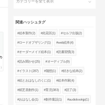
カテゴリーを全て表示
関連ハッシュタグ
絵本製作(2)
此花区(1)
セルフ出版(2)
ロードオブザリング(1)
web絵本(4)
オーダーメイド絵本(1)
読書習慣(3)
の
読み聞かせ(25)
オーディブル(9)
イラスト(287)
随想(1)
好きな絵本(2)
絵とおはなしのくに(1)
絵本作家(4)
紙芝居創作(1)
育児(383)
読了(3)
おはなし会(1)
創作童話(1)
audiobookjp(1)