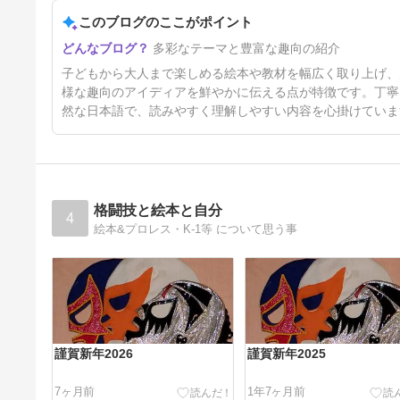
りさがしを紹介！
このブログのここがポイント
73日前
多彩なテーマと豊富な趣向の紹介
子どもから大人まで楽しめる絵本や教材を幅広く取り上げ、
様な趣向のアイディアを鮮やかに伝える点が特徴です。丁寧
然な日本語で、読みやすく理解しやすい内容を心掛けていま
格闘技と絵本と自分
4
絵本&プロレス・K-1等 について思う事
謹賀新年2026
謹賀新年2025
7ヶ月前
1年7ヶ月前