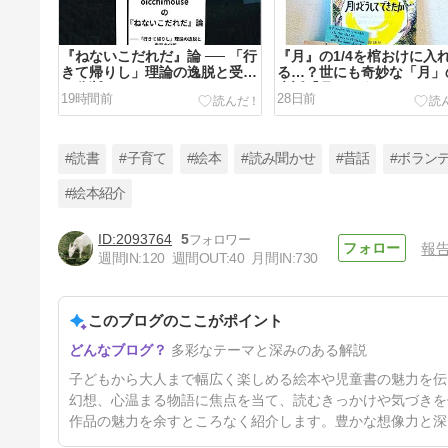
『ねないこだれだ』論 ── 「行
『月』の1/4を棺おけに入
きて帰りし」理論の逸脱と受容
る…？世にも奇妙な「月」
の分断
来話『月はどうしてできた
19時間前
28日前
#読書
#子育て
#絵本
#読み聞かせ
#昔話
#ボラン
#絵本紹介
2093764
5
報
中高生の読書離れ対策に！学校
週間IN:
120
週間OUT:
40
月間IN:
730
図書館のイベント・企画アイデ
ア【文学の裏口】
77日前
このブログのここがポイント
多彩なテーマと深みのある解説
子どもから大人まで幅広く楽しめる絵本や児童書の魅力を伝
幻想、心温まる物語に焦点を当て、読むきっかけや気づきを
作品の魅力を余すところなく紹介します。豊かな想像力と深