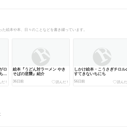
通して出会った絵本や本、日々のことなどを書き綴っています。
がロ
絵本『うどん対ラーメン やき
しかけ絵本・こうさぎチロル
ち時
そばの逆襲』紹介
すてきないちにち
36日前
56日前
告