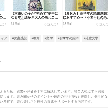
れ
【本嫌いの子が"初めて"夢中に
【夏休み】高学年の読書感想
の由
なる本】謎多き大人の黒ねこと
におすすめ〜〈不老不死の泉
か』
の旅『黒ねこサンゴロウシリー
水〉を飲んだ一家の物語『時
31日前
35日前
ズ』
さまようタック』
ティア
#読書感想
#教育
#文学
#おすすめ絵本
#児童文学
告
えるため、選書や評価を丁寧に解説しています。独自の視点で不思議、
促します。読み聞かせのポイントや最新の刊行情報も網羅し、個性的な
い考察で、読む楽しさと感性の育成をサポートする内容です。