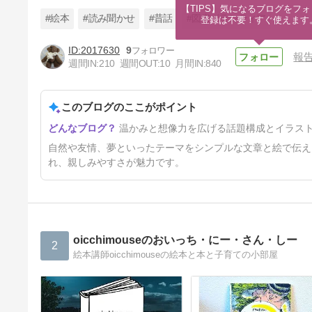
【TIPS】気になるブログをフォ
#絵本
#読み聞かせ
#昔話
#図書ボランティア
登録は不要！すぐ使えます
2017630
9
報
週間IN:
210
週間OUT:
10
月間IN:
840
絵本の窓から世界を見る～第
28回絵本学会横浜大会
このブログのここがポイント
1年2ヶ月前
温かみと想像力を広げる話題構成とイラス
自然や友情、夢といったテーマをシンプルな文章と絵で伝え
れ、親しみやすさが魅力です。
oicchimouseのおいっち・にー・さん・しー
2
絵本講師oicchimouseの絵本と本と子育ての小部屋