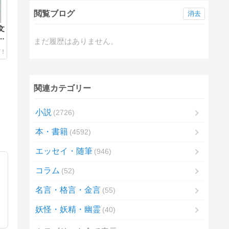
閲覧ブログ
消去
文
の
まだ履歴はありません。
を
関連カテゴリー
小説
2726
本・書籍
4592
エッセイ・随筆
946
コラム
52
名言・格言・金言
55
妖怪・妖精・幽霊
40