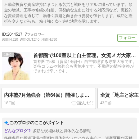
不動産投資や資産維持にまつわる苦労と戦略をリアルに綴っています。預
金の増減、工事や修繕の詳細、偶発的な支出に対する対応策など、実践的
な資産管理を通じて、渦巻く課題と向き合う姿勢が伝わります。成功と挫
折を交えながらも、粘り強く次へ進む決意を示します。
2044517
7
週間IN:
210
週間OUT:
240
月間IN:
830
19
首都圏で100室以上自主管理。女流メガ大家内本智子
首都圏で5棟（資産14億円）自主管理する専業大家です。
楽待コラムや勉強会も実施中です。不動産の情報交換が
できれば幸いです。
内本塾7月勉強会（第64回）開催しました
18日前
43日前
このブログのここがポイント
多彩な現場体験と具体的なる情報
多種多様な投資現場の実例や具体的なノウハウを中心に、資産運用や不動