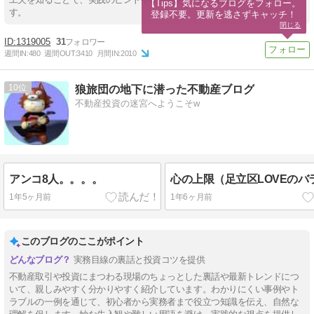
【Tips】気になるブログをフォロー。

す。
登録不要。更新を逃さずキャッチ！
閉じる
1319005
31
週間IN:
480
週間OUT:
3410
月間IN:
2010
10
狼旅団の地下に潜った不動産ブログ
不動産投資の迷宮へようこそw
アンコ8人。。。。
心の上限（足立区LOVEのバ
1年5ヶ月前
1年6ヶ月前
このブログのここがポイント
実務目線の裏話と投資コツを提供
不動産取引や投資にまつわる現場のちょっとした裏話や最新トレンドにつ
いて、親しみやすく分かりやすく紹介しています。わかりにくい事例やト
ラブルの一例を通じて、初心者から実務者まで役立つ知識を伝え、自然な