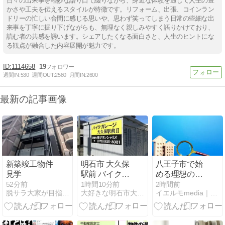
日々の出来事を軽妙な語り口で綴りながら、身近な体験を通じて人生の豊
かさや工夫を伝えるスタイルが特徴です。リフォーム、出張、コインラン
ドリーの忙しい合間に感じる思いや、思わず笑ってしまう日常の些細な出
来事を丁寧に掘り下げながらも、無理なく親しみやすく語りかけており、
読む者の共感を誘います。シェアしたくなる面白さと、人生のヒントにな
る観点が融合した内容展開が魅力です。
1114658
19
週間IN:
530
週間OUT:
2580
月間IN:
2600
最新の記事画像
新築竣工物件
明石市 大久保
八王子市で始
見学
駅前 バイクガ
める理想の家
レージ大久保
づくり！人気
52分前
1時間10分前
2時間前
脱サラ大家が目指す経済的自由への旅立ち
大好きな明石市大久保 大久保駅周辺のちょっとした情報
イエルモmedia｜不動産・生活・暮らしの総合情報サイト
駅前Ⅱ ミディ
エリアの特
アムタイプ 即
徴・坪単価・
日ご利用可能
子育て環境を
です。
徹底解説