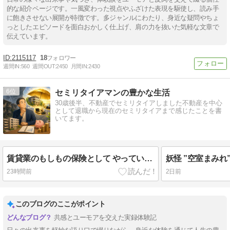
的な紹介ページです。一風変わった視点やふざけた表現を駆使し、読み手
に飽きさせない展開が特徴です。多ジャンルにわたり、身近な疑問やちょ
っとしたエピソードを面白おかしく仕上げ、肩の力を抜いた気軽な文章で
伝えています。
2115117
18
週間IN:
560
週間OUT:
2450
月間IN:
2430
6
セミリタイアマンの豊かな生活
30歳後半、不動産でセミリタイアしました不動産を中心
として退職から現在のセミリタイアまで感じたことを書
いてます。
賃貸業のもしもの保険として やっていることはありますか・・・・
妖怪 ”空室まみれ
23時間前
2日前
このブログのここがポイント
共感とユーモアを交えた実録体験記