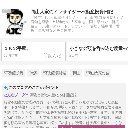
9
岡山大家のインサイダー不動産投資日記
H14年1月に不動産会社に入社。岡山駅東口を皮切りに7
店舗を経験。H18年から大家業も。岡山県南で、新築、
築古、戸建、アパート、テナント、借地、駐車場、看
板、自販機などを展開中。
１Ｋの平屋。
17時間前
2日前
#不動産投資
#大家
#不動産賃貸業
#岡山
#岡山大家の会
このブログのここがポイント
実験と挑戦を重ねる経営記録
賃貸不動産の管理や売買、その試行錯誤の様子を細やかに記録した実務レ
ポートを特徴とします。不動産の現場から得たデータや実験的な取り組み
を通じて、新たな可能性や工夫を探求し続ける姿勢が際立ちます。具体的
な物件情報とともに、リアルな経営の試行錯誤や目標設定を披露し、経験
値を積み重ねる過程を率直に綴っています。読者には実務の裏側や小さな
工夫を知ることで、実践のヒントや刺激をもたらす情報源となっていま