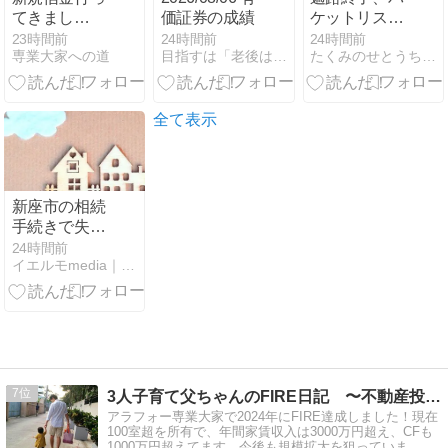
てきまし
価証券の成績
ケットリスト
た！！
は大事
23時間前
24時間前
24時間前
専業大家への道
目指すは「老後は不労所得だけで生活」。FPの投資記録
たくみのせとうち不動産事業
全て表示
新座市の相続
手続きで失敗
しない！初め
24時間前
イエルモmedia｜不動産・生活・暮らしの総合情報サイト
ての方でも安
心ガイド
7
3人子育て父ちゃんのFIRE日記 〜不動産投資で地方移住中〜
アラフォー専業大家で2024年にFIRE達成しました！現在
100室超を所有で、年間家賃収入は3000万円超え、CFも
1000万円超えてます。今後も規模拡大を狙っていま