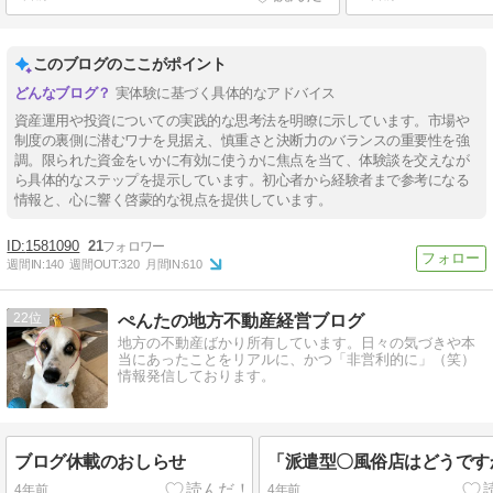
このブログのここがポイント
実体験に基づく具体的なアドバイス
資産運用や投資についての実践的な思考法を明瞭に示しています。市場や
制度の裏側に潜むワナを見据え、慎重さと決断力のバランスの重要性を強
調。限られた資金をいかに有効に使うかに焦点を当て、体験談を交えなが
ら具体的なステップを提示しています。初心者から経験者まで参考になる
情報と、心に響く啓蒙的な視点を提供しています。
1581090
21
週間IN:
140
週間OUT:
320
月間IN:
610
22
ぺんたの地方不動産経営ブログ
地方の不動産ばかり所有しています。日々の気づきや本
当にあったことをリアルに、かつ「非営利的に」（笑）
情報発信しております。
ブログ休載のおしらせ
「派遣型〇風俗店はどうです
4年前
4年前