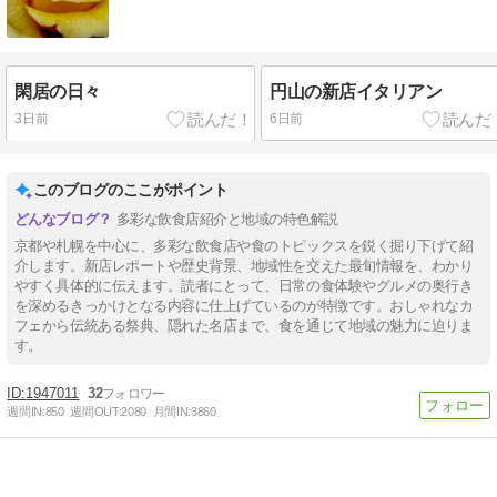
閑居の日々
円山の新店イタリアン
3日前
6日前
このブログのここがポイント
多彩な飲食店紹介と地域の特色解説
京都や札幌を中心に、多彩な飲食店や食のトピックスを鋭く掘り下げて紹
介します。新店レポートや歴史背景、地域性を交えた最旬情報を、わかり
やすく具体的に伝えます。読者にとって、日常の食体験やグルメの奥行き
を深めるきっかけとなる内容に仕上げているのが特徴です。おしゃれなカ
フェから伝統ある祭典、隠れた名店まで、食を通じて地域の魅力に迫りま
す。
1947011
32
週間IN:
850
週間OUT:
2080
月間IN:
3860