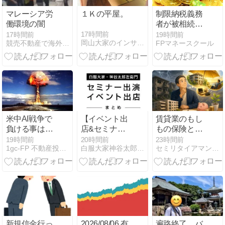
マレーシア労
１Ｋの平屋。
制限納税義務
働環境の闇
者が被相続人
の葬式費用を
17時間前
17時間前
19時間前
岡山大家のインサイダー不動産投資日記
競売不動産で海外移住
FPマネースクール
負担した場合
には、相続税
の課税価額の
計算におい
て、その負担
した金額を控
除することが
可能ですか？
米中AI戦争で
【イベント出
賃貸業のもし
負ける事は互
店&セミナー
もの保険とし
いに許されな
出演情報】白
て やっている
19時間前
20時間前
23時間前
1gc-FP 不動産投資初心者のためのブログ
白服大家神谷太郎左衛門
セミリタイアマンの豊かな生活
いので、AI関
服大家・神谷
ことはありま
連への財政フ
太郎左衛門
すか・・・・
ァイナンス・
レースになっ
ている…
新規信金行っ
2026/08/06 有
遍路終了、バ