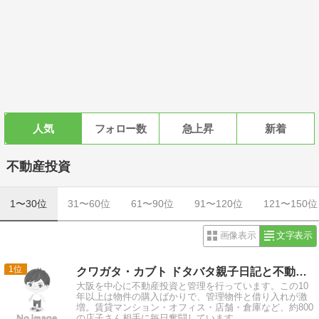
人気
フォロー数
急上昇
新着
不動産投資
1〜30位
31〜60位
61〜90位
91〜120位
121〜150位
画像表示
文字表示
1
クワガタ・カブト ドタバタ親子日記と不動産管理 令和編
大阪を中心に不動産投資と管理を行っています。この10
年以上は物件の購入ばかりで、管理物件と借り入れが激
増。賃貸マンション・オフィス・店舗・倉庫など、約800
の店子さん相手に毎日奮闘しています