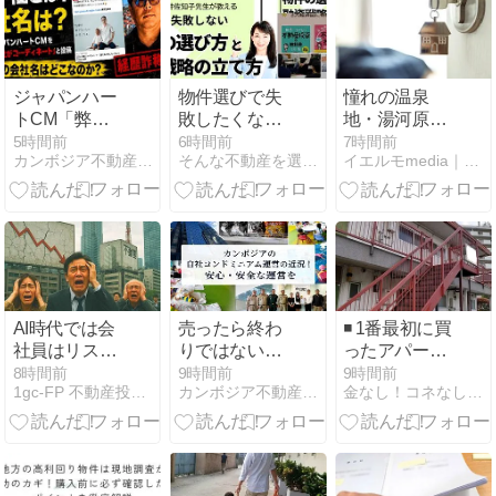
ジャパンハー
物件選びで失
憧れの温泉
トCM「弊社
敗したくな
地・湯河原だ
コーディネー
い！
からこそ要注
5時間前
6時間前
7時間前
カンボジア不動産ブログ
そんな不動産を選んではいけません！
イエルモmedia｜不動産・生活・暮らしの総合情報サイト
ト」と投稿―
意。相続した
会社名は？小
実家・別荘を
市琢磨またオ
「お荷物」に
レオレ社長詐
しないための
欺か？
売却＆解体戦
略
AI時代では会
売ったら終わ
◾️ 1番最初に買
社員はリスト
りではない！
ったアパー
ラされて大手
カンボジア自
ト！…by社長
8時間前
9時間前
9時間前
1gc-FP 不動産投資初心者のためのブログ
カンボジア不動産ブログ
金なし！コネなし！学歴なし！元ヤン成功術
のエリートを
社コンドミニ
除いて可処分
アム運営の近
所得は減る一
況 ～安心・安
方、家賃は上
全な運営を目
がらない…
指して～