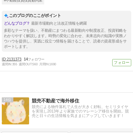
#不動産投資投資顧問業
このブログのここがポイント
最新市場動向と法改正情報を網羅
多彩なテーマを扱い、不動産にまつわる最新動向や制度改正、投資戦略を
わかりやすく解説します。時勢の変化に合わせ、未来志向の知識や実務ノ
ウハウを提供し、実践に役立つ情報を届けることで、読者の資産形成をサ
ポートします。
2131373
14
週間IN:
355
週間OUT:
560
月間IN:
1690
14
競売不動産で海外移住
競売による物件落札で人生が大きく好転、セミリタイヤ
を実現し2013年より家族でのマレーシア移住を開始。競
売と日々の生活情報を気ままにアップしていきます！