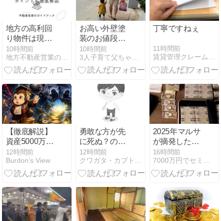
地方の高利回
お高い外壁塗
丁寧ですねぇ
り物件は現地
装のお値段
調査が成功の
は？
11時間前
10時間前
10時間前
賃貸管理クレーム日記
地方不動産営業の日報
3人子育て父ちゃんのFIRE日記 〜不動産投資で地方移住中〜
カギ！購入前
に必ず確認し
たいポイント
を徹底解説
【徹底解説】
勇敢な方が先
2025年マルサ
資産5000万円
に死ぬ？のお
が摘発した脱
（準富裕層）
話
税84億円
12時間前
12時間前
16時間前
Burdon’s View
クワガタ・カブト ドタバタ親子日記と不動産管理 令和編
7000万円でセミリタイアブログ
に到達して判
明する「5つ
の残酷な現
実」と生き残
り戦略