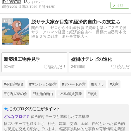
1989703
18
週間IN:
290
週間OUT:
270
月間IN:
1250
16
脱サラ大家が目指す経済的自由への旅立ち
関西在住 ゼロから不動産投資で資産を築いて２年で脱
サラ アパマン経営で経済的自由へ 目標の自己資本比
率５０％に到達 また事業拡大へ
新築竣工物件見学
壁掛けテレビの進化
52分前
24時間前
#不動産投資
#マンション経営
#アパート経営
#脱サラ
#大家
#関西大家の会
#経済的自由
#不動産賃貸業
#家賃
このブログのここがポイント
多角的なテーマと調和した文章構成
幅広いテーマを取り上げ、社会、建築、交通、金融、自然といった多角的
な視点を交えて紹介しています。各記事は具体的な事例や背景情報を簡潔