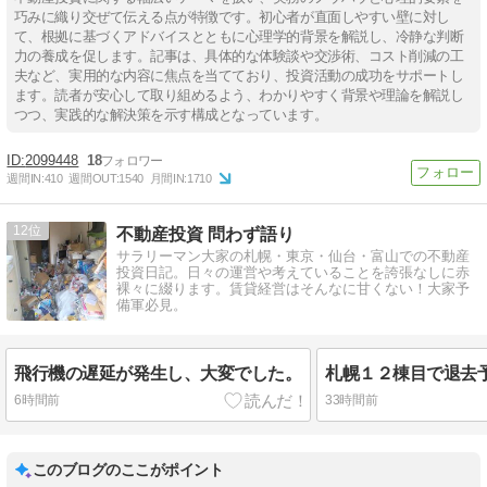
巧みに織り交ぜて伝える点が特徴です。初心者が直面しやすい壁に対し
て、根拠に基づくアドバイスとともに心理学的背景を解説し、冷静な判断
力の養成を促します。記事は、具体的な体験談や交渉術、コスト削減の工
夫など、実用的な内容に焦点を当てており、投資活動の成功をサポートし
ます。読者が安心して取り組めるよう、わかりやすく背景や理論を解説し
つつ、実践的な解決策を示す構成となっています。
2099448
18
週間IN:
410
週間OUT:
1540
月間IN:
1710
12
不動産投資 問わず語り
サラリーマン大家の札幌・東京・仙台・富山での不動産
投資日記。日々の運営や考えていることを誇張なしに赤
裸々に綴ります。賃貸経営はそんなに甘くない！大家予
備軍必見。
飛行機の遅延が発生し、大変でした。
6時間前
33時間前
このブログのここがポイント