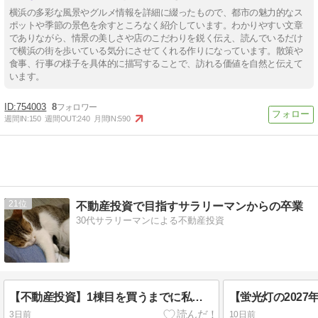
横浜の多彩な風景やグルメ情報を詳細に綴ったもので、都市の魅力的なス
ポットや季節の景色を余すところなく紹介しています。わかりやすい文章
でありながら、情景の美しさや店のこだわりを鋭く伝え、読んでいるだけ
で横浜の街を歩いている気分にさせてくれる作りになっています。散策や
食事、行事の様子を具体的に描写することで、訪れる価値を自然と伝えて
います。
754003
8
週間IN:
150
週間OUT:
240
月間IN:
590
21
不動産投資で目指すサラリーマンからの卒業
30代サラリーマンによる不動産投資
【不動産投資】1棟目を買うまでに私がやったこと10選
3日前
10日前