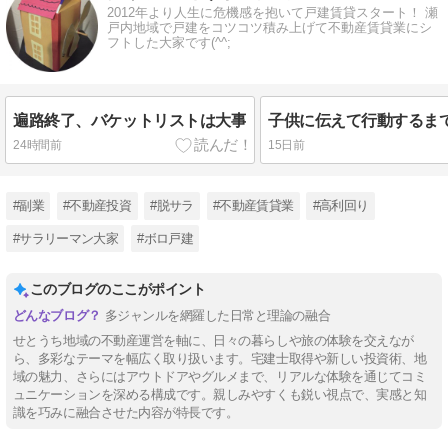
2012年より人生に危機感を抱いて戸建賃貸スタート！ 瀬
戸内地域で戸建をコツコツ積み上げて不動産賃貸業にシ
フトした大家です(^^;
遍路終了、バケットリストは大事
子供に伝えて行動するま
24時間前
15日前
#副業
#不動産投資
#脱サラ
#不動産賃貸業
#高利回り
#サラリーマン大家
#ボロ戸建
このブログのここがポイント
多ジャンルを網羅した日常と理論の融合
せとうち地域の不動産運営を軸に、日々の暮らしや旅の体験を交えなが
ら、多彩なテーマを幅広く取り扱います。宅建士取得や新しい投資術、地
域の魅力、さらにはアウトドアやグルメまで、リアルな体験を通じてコミ
ュニケーションを深める構成です。親しみやすくも鋭い視点で、実感と知
識を巧みに融合させた内容が特長です。