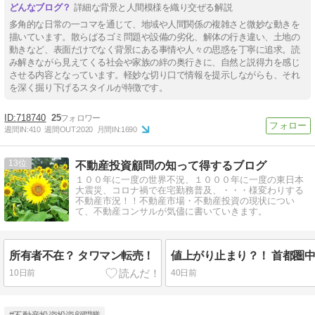
詳細な背景と人間模様を織り交ぜる解説
多角的な日常の一コマを通じて、地域や人間関係の複雑さと微妙な動きを
描いています。散らばるゴミ問題や設備の劣化、解体の行き違い、土地の
動きなど、表面だけでなく背景にある事情や人々の思惑を丁寧に追求。読
み解きながら見えてくる社会や家族の絆の奥行きに、自然と説得力を感じ
させる内容となっています。軽妙な切り口で情報を提示しながらも、それ
を深く掘り下げるスタイルが特徴です。
718740
25
週間IN:
410
週間OUT:
2020
月間IN:
1690
13
不動産投資顧問の知って得するブログ
１００年に一度の世界不況、１０００年に一度の東日本
大震災、コロナ禍で在宅勤務普及、・・・様変わりする
不動産市況！！不動産市場・不動産投資の現状につい
て、不動産コンサルが気儘に書いていきます。
所有者不在？ タワマン転売！
10日前
40日前