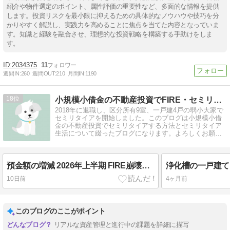
紹介や物件選定のポイント、属性評価の重要性など、多面的な情報を提供
します。投資リスクを最小限に抑えるための具体的なノウハウや技巧を分
かりやすく解説し、実践力を高めることに焦点を当てた内容となっていま
す。知識と経験を融合させ、理想的な投資戦略を構築する手助けをしま
す。
2034375
11
週間IN:
260
週間OUT:
210
月間IN:
1190
18
小規模小借金の不動産投資でFIRE・セミリタイアした私の方法
2018年に退職し、区分所有9室、一戸建4戸の弱小大家で
セミリタイアを開始しました。このブログは小規模小借
金の不動産投資でセミリタイアする方法とセミリタイア
生活について綴ったブログになります。よろしくお願い
いたします。
預金額の増減 2026年上半期 FIRE崩壊、無の境地のその先へ
10日前
4ヶ月前
このブログのここがポイント
リアルな資産管理と進行中の課題を詳細に描写