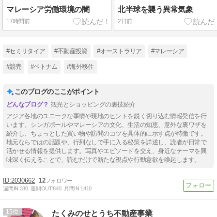
マレーシア労働環境の闇
北半球を襲う異常気象
17時間前
2日前
#セミリタイア
#不動産投資
#オーストラリア
#マレーシア
#競売
#ベトナム
#海外移住
このブログのここがポイント
観光とショッピングの裏技紹介
アジア各地のユニークな事情や現地のヒントを鋭く切り込む情報発信を行
います。シンガポールやマレーシアの文化、生活の知恵、意外な裏ワザを
紹介し、ちょっとした買い物や訪問のコツを具体的に示す点が特徴です。
地元ならではの話題や、行列なしで手に入る秘策を詳述し、読者が日常で
活かせる情報を提供します。写真やエピソードを交え、身近なテーマを興
味深く伝えることで、読むだけで新たな視点や行動意欲を喚起します。
2030662
12
週間IN:
330
週間OUT:
840
月間IN:
1410
15
たくみのせとうち不動産事業