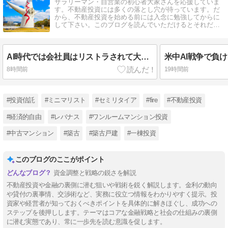
サラリーマン・自営業の初心者大家さんを応援していま
す。不動産投資には多くの落とし穴が待っています。だ
から、不動産投資を始める前には入念に勉強してからに
して下さい。このブログを読んでいただけるとそれだけ
でも相当の投資力アップになります。
AI時代では会社員はリストラされて大手のエリートを除いて可処分所得は減る一方、家賃は上がらない…
8時間前
19時間前
#投資信託
#ミニマリスト
#セミリタイア
#fire
#不動産投資
#経済的自由
#レバナス
#ワンルームマンション投資
#中古マンション
#築古
#築古戸建
#一棟投資
このブログのここがポイント
資金調整と戦略の鋭さを解説
不動産投資や金融の裏側に潜む狙いや戦術を鋭く解説します。金利の動向
や貸付の裏事情、交渉術など、実務に役立つ情報をわかりやすく提示。投
資家や経営者が知っておくべきポイントを具体的に解きほぐし、成功への
ステップを後押しします。テーマはコアな金融戦略と社会の仕組みの裏側
に潜む実態であり、常に一歩先を読む意識を促します。