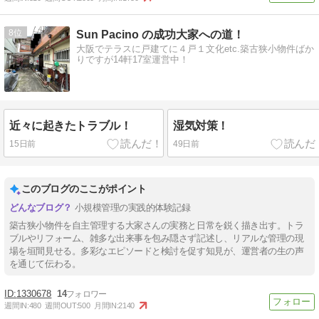
8
Sun Pacino の成功大家への道！
大阪でテラスに戸建てに４戸１文化etc.築古狭小物件ばか
りですが14軒17室運営中！
近々に起きたトラブル！
湿気対策！
15日前
49日前
このブログのここがポイント
小規模管理の実践的体験記録
築古狭小物件を自主管理する大家さんの実務と日常を鋭く描き出す。トラ
ブルやリフォーム、雑多な出来事を包み隠さず記述し、リアルな管理の現
場を垣間見せる。多彩なエピソードと検討を促す知見が、運営者の生の声
を通じて伝わる。
1330678
14
週間IN:
480
週間OUT:
500
月間IN:
2140