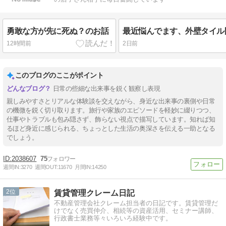
勇敢な方が先に死ぬ？のお話
最近悩んでます、外壁タイル
12時間前
2日前
このブログのここがポイント
日常の些細な出来事を鋭く観察し表現
親しみやすさとリアルな体験談を交えながら、身近な出来事の裏側や日常
の機微を鋭く切り取ります。旅行や家族のエピソードを軽妙に綴りつつ、
仕事やトラブルも包み隠さず、飾らない視点で描写しています。知れば知
るほど身近に感じられる、ちょっとした生活の奥深さを伝える一助となる
でしょう。
2038607
75
週間IN:
3270
週間OUT:
11670
月間IN:
14250
2
賃貸管理クレーム日記
不動産管理会社クレーム担当者の日記です。賃貸管理だ
けでなく売買仲介、相続等の資産活用、セミナー講師、
行政書士業務等々いろいろ経験中です。