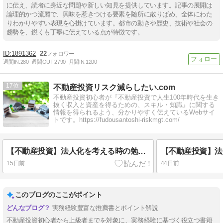
に伝え、読者に身近な問題や新しい知見を提供しています。記事の展開は
論理的かつ流麗で、興味を惹きつける要素を随所に散りばめ、全体にわた
りわかりやすい表現を心掛けています。都市の動きや歴史、技術や社会の
趨勢を、鋭くも丁寧に伝えている点が特徴です。
1891362
22
週間IN:
280
週間OUT:
2790
月間IN:
1200
17
不動産投資リスク減らしたい.com
不動産投資初心者が『不動産投資で人生100年時代を生き
抜く収入と資産を得るための、スキル・知識』に関する
情報を得られるよう、分かりやすく伝えているWebサイ
トです。https://fudousantoshi-riskmgt.com/
【不動産投資】法人化を考える時の勉強に使えるオススメの本3選
15日前
44日前
このブログのここがポイント
実務経験豊富な推薦書とポイント解説
不動産投資初心者から上級者までを対象に、実務経験に基づく役立つ書籍