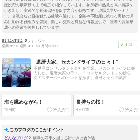
産投資の最新動向まで幅広く紹介しています。参加者の熱意と高い意識を
引き出し、実践的な知識習得を促す内容が特徴です。現場見学やセミナ
ー、交流会など直接触れる経験を通じて、金融や不動産に携わる実務の深
みに触れる仕組みを強調。楽しい交流と有益な情報提供で、読者の資産形
成への意欲を後押ししています。
1459104
8
週間IN:
190
週間OUT:
150
月間IN:
900
20
“還暦大家、セカンドライフの日々！”
不動産コンサルタント会社を卒業。セカンドライフに突
入した、還暦大家の日々。「コンサルタント」の傍ら、
次のステージへのヒントを探す、還暦オヤジの戯言！
海を眺めながら！
長持ちの桜！
75日前
4ヶ月前
このブログのここがポイント
横浜の四季を感じる街歩きと食体験