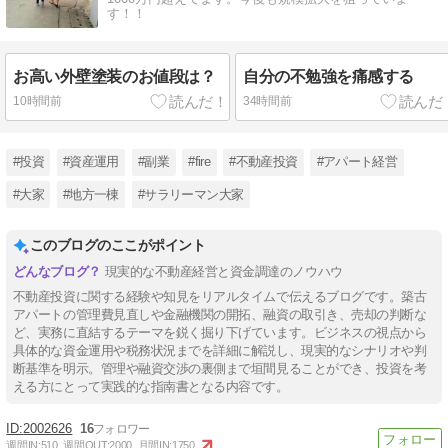
す！！
お高い外壁塗装のお値段は？
自分の不勉強を痛感する
10時間前
34時間前
#投資
#資産運用
#副業
#fire
#不動産投資
#アパート経営
#大家
#地方一棟
#サラリーマン大家
このブログのここがポイント
現実的な不動産経営と資金調達のノウハウ
不動産投資に関する経験や知見をリアルタイムで伝えるブログです。築古
アパートの管理費見直しや金融機関の開拓、融資の取引き、売却の判断な
ど、実務に直結するテーマを鋭く掘り下げています。ビジネスの視点から
具体的な資金運用や税務状況までを詳細に解説し、現実的なシナリオや判
断基準を明示。管理や融資交渉の裏側まで垣間見ることができ、投資を考
える方にとって実践的な指南書となる内容です。
2002626
16
週間IN:
510
週間OUT:
2000
月間IN:
1750