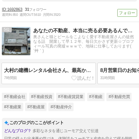
1692863
31
週間IN:
850
週間OUT:
5610
月間IN:
3520
5
あなたの不動産、本当に売る必要あるんですか？
奥さんと猫とビールをこよなく愛す不動産屋さんの徒然
なる話 開業して早１２年、毎日欠かさず更新☆プロフ
ィール写真の廃墟ｗｗｗで、地味に仕事しております(
´艸｀)
大村の建機レンタル会社さん、最高か！！
8月営業日のお知ら
7時間前
31時間前
#不動産会社
#不動産投資
#不動産賃貸業
#不動産
#不動産売買
#不動産業
#不動産屋
#不動産仲介
このブログのここがポイント
多彩なネタを通じユーモア交えて伝達
日常の様々な出来事や気づき、体験談をユーモアと皮肉を交えて綴る個性