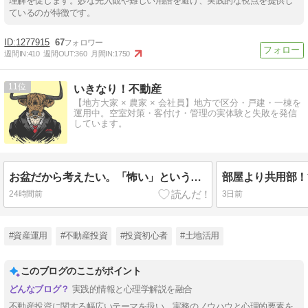
理解を促します。妙な先入観や難しい用語を避け、実践的な視点を提供し
ているのが特徴です。
1277915
67
週間IN:
410
週間OUT:
360
月間IN:
1750
11
いきなり！不動産
【地方大家 × 農家 × 会社員】地方で区分・戸建・一棟を
運用中。空室対策・客付け・管理の実体験と失敗を発信
しています。
お盆だから考えたい。「怖い」という感情は投資判断に影響するのか
24時間前
3日前
#資産運用
#不動産投資
#投資初心者
#土地活用
このブログのここがポイント
実践的情報と心理学解説を融合
不動産投資に関する幅広いテーマを扱い、実務のノウハウと心理的要素を