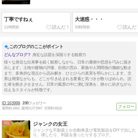
丁寧ですねぇ
大迷惑・・・
11時間前
33時間前
このブログのここがポイント
身近な話題を深掘りする観察力
様々な身近な出来事を鋭く観察しながら、日常の裏側や思惑を巧みに描き
出します。土地や建物の評価、自然の営み、家族や人間関係の微細な動き
まで、多角的な視点から読み解き、ひとひらの真実を明らかにします。文
章は簡潔ながらも、どこか引き込まれる要素と気づきが散りばめられ、読
む者を飽きさせません。日常の風景の中に潜む深奥を、静かに紡ぎながら
伝えるスタイルが特徴です。
163999
200
週間IN:
1882
週間OUT:
3947
月間IN:
8316
3
ジャンクの女王
ジャンクな不動産とか自動車及び電気製品をDIYで治した
り、壊したり、利益を貪ったりするブログ。