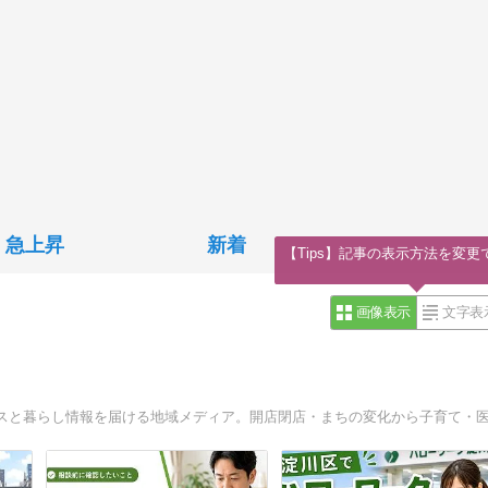
急上昇
新着
【Tips】記事の表示方法を変更
画像表示
文字表