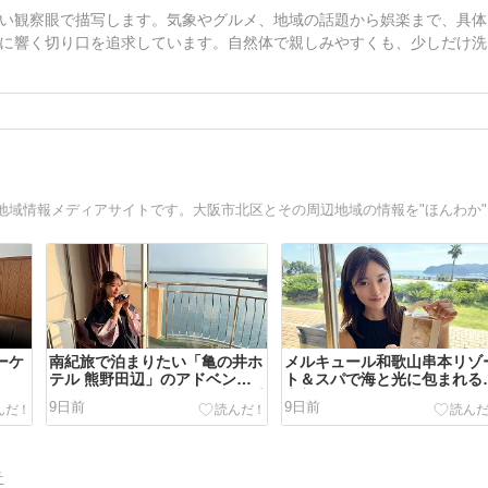
い観察眼で描写します。気象やグルメ、地域の話題から娯楽まで、具体
に響く切り口を追求しています。自然体で親しみやすくも、少しだけ洗
「大阪
マーケ
南紀旅で泊まりたい「亀の井ホ
メルキュール和歌山串本リゾ
テル 熊野田辺」のアドベンチ
ト＆スパで海と光に包まれる
フタ
ャーワールドを満喫する宿泊プ
褒美ステイ♡夏限定のウニラ
9日前
9日前
28
ランが登場♪
プ作り体験プランが登場♪
告