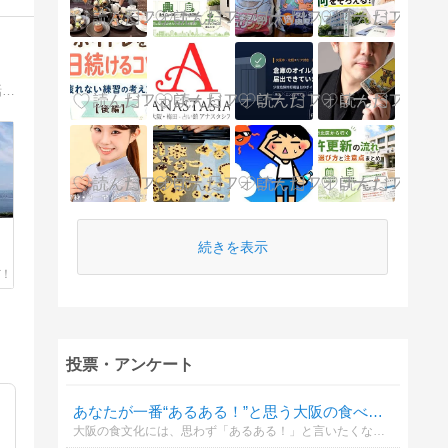
大阪在住の子育てママが、大阪の街歩きレビューや、観光・旅行に便利な情報を、子育てのお話や、日々のよもやま話など、いろんな話に脱線しながら、ご紹介しています。
続きを表示
投票・アンケート
あなたが一番“あるある！”と思う大阪の食べ物ネタはどれ？
大阪の食文化には、思わず「あるある！」と言いたくなる独特の魅力があります。 あなたが一番共感する“食べ物あるある”は？