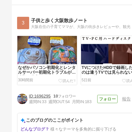
子供と歩く大阪散歩ノート
3
なぜかパソコン初期化とレンタ
TVにつけたHDDで録画し
ルサーバー初期化トラブルが同
のは違うTVでは見られな
時期に発生
は…（泣）
30時間前
5日前
1696295
10
報告
週間IN:
33
週間OUT:
54
月間IN:
183
このブログのここがポイント
人生初『築地銀だこ』のたこ焼
様々なテーマを多角的に掘り下げる
き