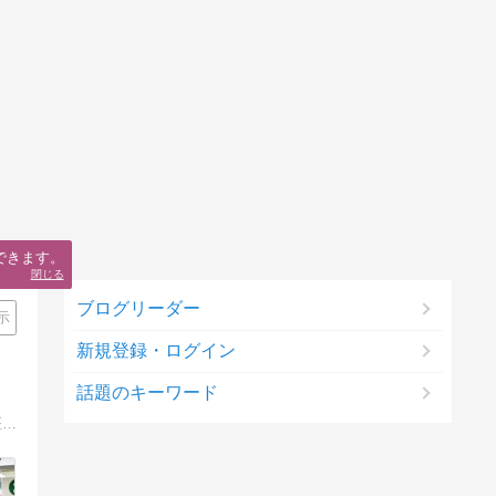
できます。
閉じる
ブログリーダー
示
新規登録・ログイン
話題のキーワード
大阪市淀川区（十三・西中島・東三国ほか）の最新ニュースと暮らし情報を届ける地域メディア。開店閉店・まちの変化から子育て・医療・行政手続きまで、淀川区で暮らす人の目線でわかりやすくお届けします。