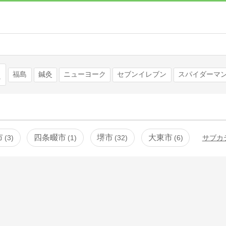
検索
福島
鍼灸
ニューヨーク
セブンイレブン
スパイダーマ
市
四条畷市
堺市
大東市
3
1
32
6
サブカ