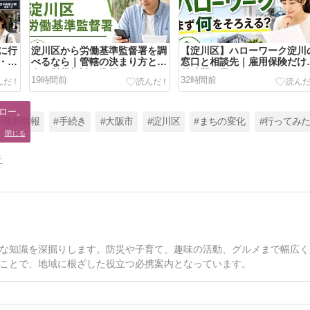
に行
淀川区から労働基準監督署を調
【淀川区】ハローワーク淀川
・受
べるなら｜管轄の決まり方と賃
窓口と相談先｜雇用保険だけ
金・労災相談の準備
付時間が早い
19時間前
32時間前
ロー。

#最新情報
#手続き
#大阪市
#淀川区
#まちの変化
#行ってみ
。
閉じる
告
な知識を深掘りします。防災や子育て、趣味の活動、グルメまで幅広く
ことで、地域に根ざした役立つ必携案内となっています。