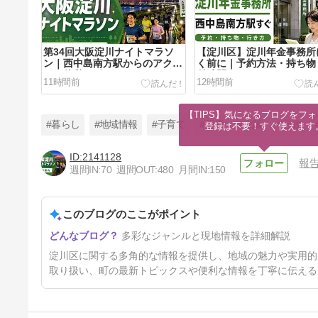
第34回大阪淀川ナイトマラソ
【淀川区】淀川年金事務所
ン｜西中島南方駅からのアクセ
く前に｜予約方法・持ち物
スと休憩スポット
付時間
11時間前
12時間前
【TIPS】気になるブログをフォ
#暮らし
#地域情報
#子育て
#医療
#大阪
#行政
登録は不要！すぐ使えます
2141128
報
週間IN:
70
週間OUT:
480
月間IN:
150
【淀川区】十三で子ども向け無
料ダンス教室｜日程と申込前の
確認点
このブログのここがポイント
33時間前
多彩なジャンルと現地情報を詳細解説
淀川区に関する多角的な情報を提供し、地域の魅力や実用的
取り扱い、町の最新トピックスや便利な情報を丁寧に伝える