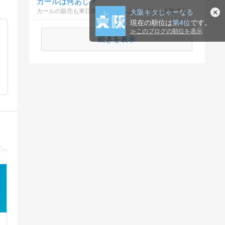
カールは何あじ？
カールの販売も東日本では終わるようですな。大阪でも大人気のスナック菓子でが、皆さんはなに味が好きですか？大阪では絶対うすあじやと思うのですが。
大阪キタじゃーなる
現在の順位は
第4位
です。
≫
このブログの順位を表示
続きを表示
大阪市都島区＆旭区＆城東区＆鶴見区のエリア担当になりました！物件紹介記事を中心に大好きな阪神タイガースのことなど織り交ぜながら更新したいと思っています。