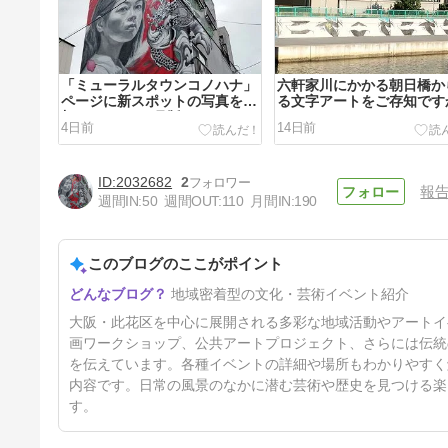
「ミューラルタウンコノハナ」
六軒家川にかかる朝日橋か
ページに新スポットの写真を追
る文字アートをご存知です
加しました（8月版）
4日前
14日前
2032682
2
報
週間IN:
50
週間OUT:
110
月間IN:
190
このブログのここがポイント
大阪・西九条を舞台に映画製作
地域密着型の文化・芸術イベント紹介
のワークショップを開催
68日前
大阪・此花区を中心に展開される多彩な地域活動やアートイ
画ワークショップ、公共アートプロジェクト、さらには伝統
を伝えています。各種イベントの詳細や場所もわかりやすく
内容です。日常の風景のなかに潜む芸術や歴史を見つける楽
す。