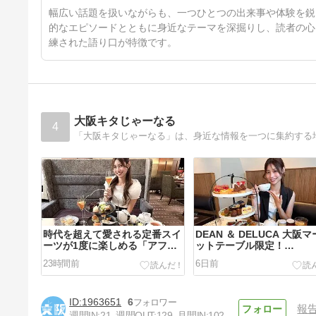
15日前
幅広い話題を扱いながらも、一つひとつの出来事や体験を鋭
的なエピソードとともに身近なテーマを深掘りし、読者の心
練された語り口が特徴です。
大阪キタじゃーなる
4
時代を超えて愛される定番スイ
DEAN ＆ DELUCA 大阪
ーツが1度に楽しめる「アフタ
ットテーブル限定！
ヌーンティーセット ～レトロ
『Tangentes』監修のア
23時間前
6日前
～」＠ホテルグランヴィア大阪
ヌーンティーが新登場♪【6/
【7/1～9/30】
～】
1963651
6
報
週間IN:
21
週間OUT:
129
月間IN:
102