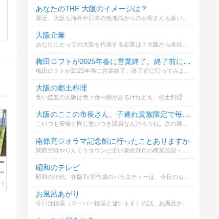
あなたのTHE 大阪のイメージは？
最近、大阪も海外や日本の他地域からのお客さんも多いな。大阪人、日本の他地域の皆さん、海外の方、誰でもいいので、大阪と聞くと、これを思いだすというものを選んでください。
大阪企業
あなたにとっての大阪を代表する企業は？大阪から本社を移転した企業は省いています。また、選択肢の企業は上場企業だけではありません。
梅田ロフトが2025年春に営業終了。終了前に行ってみようとおもいますか？
梅田ロフトが2025年春に営業終了。終了前に行ってみようとおもいますか？
大阪の郷土料理
キタじゃーなる」は、身近な情報を一つに集約する地域情報メディアサイトです。大阪市北区とその周辺地域の情報を"ほんわか"と配信していきます。毎週、星座占いを更新！
食い道楽の大阪は色々食べ物があるけれども、郷土料理ってなんだろう？その他を選んだ方は具体的な名前も書いてください。
大阪のここの市長さん、子連れ貴族限定で毎月5億円ばら蒔くとの事
こいつも安倍と同じ思いつき議員なんだろうね。次の選挙では間違いなく落ちるでしょう。投票者の大半が高齢者なんだから。
南條亮ジオラマ記念館に行ったことありますか
関西空港やりんくうタウンに近い泉佐野市の商業施設・いこらもーるの一角にある無料のジオラマ展示場です。日本の庶民生活の歴史をテーマにしたジオラマが展示されています。
ー
昭和のテレビ
ご
昭和の時代、在版TV局作成のバラエティーは、今日のものとは比較にならんぐらいおもろかった。あなたのお気に入りの番組は？
ン
お風呂あがり
今日は銭湯（スーパー銭湯と違います）の話。お風呂からあがったら冷たいもん飲むのが子供の時は楽しみ。皆さんは何が好きですか？大阪では、銭湯というと「いかるが牛乳」系がほぼ支配的でしたが（笑）。