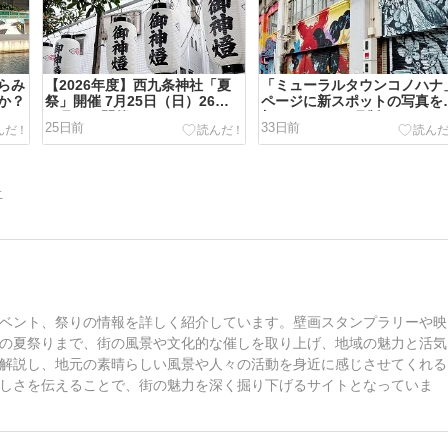
らみ
【2026年度】西九条神社「夏
「ミューラルタウンコノハナ
か？
祭」開催 7月25日（日）26日
ページに新スポットの写真を
（月）に開催
加しました（7月版）
25日前
33日前
告
ベント、祭りの情報を詳しく紹介しています。壁画スタンプラリーや映
の夏祭りまで、街の風景や文化的な催しを取り上げ、地域の魅力と活気
解説し、地元の素晴らしい風景や人々の活動を身近に感じさせてくれる
しさを伝えることで、街の魅力を深く掘り下げるサイトとなっていま