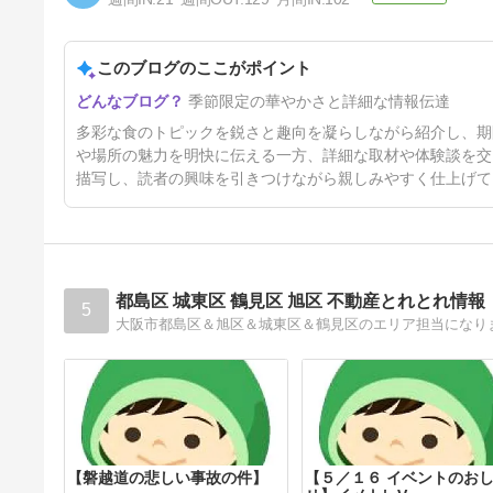
このブログのここがポイント
和歌山・太地町「花いろどりの
季節限定の華やかさと詳細な情報伝達
宿 花游」で過ごす心ほどける
休日。シーカヤック体験付き宿
12日前
多彩な食のトピックを鋭さと趣向を凝らしながら紹介し、期
泊プランが新登場！
や場所の魅力を明快に伝える一方、詳細な取材や体験談を交
描写し、読者の興味を引きつけながら親しみやすく仕上げて
都島区 城東区 鶴見区 旭区 不動産とれとれ情報
5
【磐越道の悲しい事故の件】
【５／１６ イベントのお