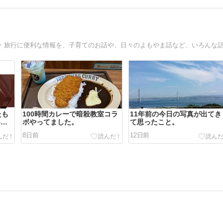
たも
100時間カレーで暗殺教室コラ
11年前の今日の写真が出てき
いと
ボやってました。
て思ったこと。
8日前
12日前