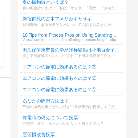
夏の風物詩といえば？
夏の風物詩いえば？ 私は「かき氷」「花火」「きもだめし」といったところです (^_^)v
新宿御苑の古木アメリカキササギ
新宿御苑にある歴史的な木についての話を読みました。あなたはこの木の魅力をどう感じますか？
10 Tips from Fitness Pros on Using Standing Desks
Vernal continues to lead in offering premium height-adjustable standing desk
田久保伊東市長の学歴詐称騒動は小池百合子東京都知事に影響すると思う？
同じ学歴詐称でバッシングされてる田久保伊東市長と小池百合子東京都知事。見栄張って嘘ついてましたって謝れば済んでたのに、変なプライドで拗れた二人。先に田久保伊東市長が決着つきそうやけど、小池百合子東京都知事にも余波があると思う？
エアコンの節電に効果あるのは？③
エアコンの節電に効果あるのは？②
エアコンの節電に効果あるのは？①
あなたの除湿方法は？
部屋の湿気対策でどの方法が一番効果的か投票してください
停電時の備えについて投票
停電時、最も「あったらいいな」と思うものは？
悪習慣改善投票