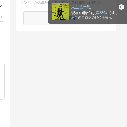
テツローが人生をより良くするために止めた行動は？
し
人生後半戦
現在の順位は
第23位
です。
続きを表示
≫
このブログの順位を表示