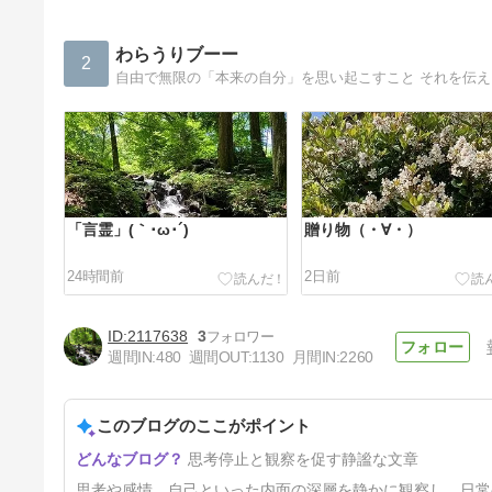
わらうりブーー
2
自由で無限の「本来の自分」を思い起こすこと それを伝
「言霊」(｀･ω･´)
贈り物（・∀・）
24時間前
2日前
2117638
3
週間IN:
480
週間OUT:
1130
月間IN:
2260
このブログのここがポイント
無視してください（＾∀＾）
思考停止と観察を促す静謐な文章
7日前
思考や感情、自己といった内面の深層を静かに観察し、日常