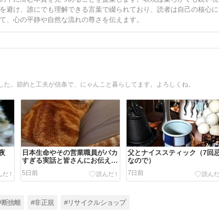
を避け、誰にでも理解できる言葉で綴られており、読者は自己の核心に
て、心の平静や自然な流れの尊さを伝えます。
した。節約と工夫が信条で、にゃんこと暮らしてます。よろしくね。
夜
日本生命やその営業職員がバカ
父とナイススティック（7回
すぎる実話と皆さんにお伝えし
なので）
たいこと
5日前
7日前
#断捨離
#非正規
#リサイクルショップ