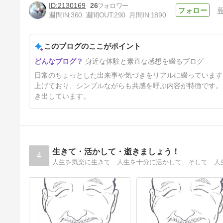
2130169
26
週間IN:
360
週間OUT:
290
月間IN:
1890
雇用契約に行ってきました。当
分はトリプルワークの予定
このブログのここがポイント
9日前
身近な体験と素直な感想を綴るブログ
日常のちょっとした出来事や気づきをリアルに綴っています
上げており、シンプルながらも共感を呼ぶ内容が特徴です。
き出しています。
生きて・活かして・逝きましょう！
4
人生を気楽に生きて…人生を十分に活かして…そして…人