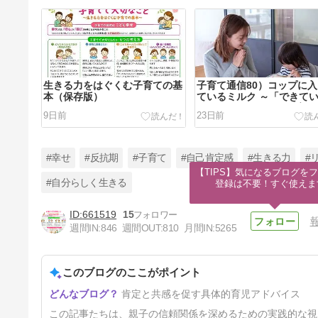
生きる力をはぐくむ子育ての基
子育て通信80）コップに
本（保存版）
ているミルク ～「できて
ところ」を見つける子育て
9日前
23日前
#幸せ
#反抗期
#子育て
#自己肯定感
#生きる力
#
【TIPS】気になるブログをフ
#自分らしく生きる
登録は不要！すぐ使えま
661519
15
子育て通信77）入園の春～泣
週間IN:
846
週間OUT:
810
月間IN:
5265
いても大丈夫
4ヶ月前
このブログのここがポイント
肯定と共感を促す具体的育児アドバイス
この記事たちは、親子の信頼関係を深めるための実践的な視