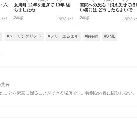
・六
女川町 12年を過ぎて 13年 経
質問への反応「消え失せてほ
ちましたね
い者には どうしたらよいです
か」
2年前
2年前
荘
#メーリングリスト
#フリーエムエル
#freeml
#3iML
告
の共有
たことを素直に綴ることができる場所です。特別な内容に固執しない、