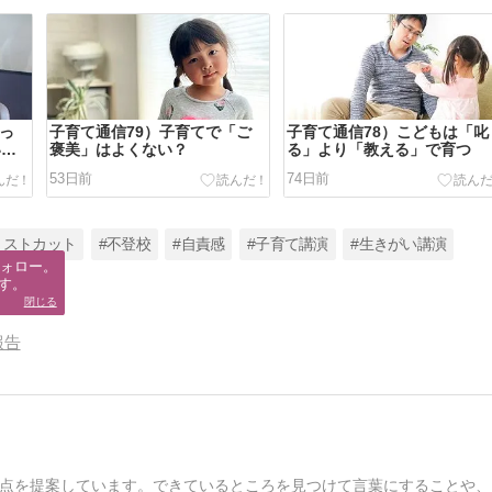
入っ
子育て通信79）子育てで「ご
子育て通信78）こどもは「叱
いる
褒美」はよくない？
る」より「教える」で育つ
53日前
74日前
リストカット
#不登校
#自責感
#子育て講演
#生きがい講演
ォロー。

す。
閉じる
報告
点を提案しています。できているところを見つけて言葉にすることや、