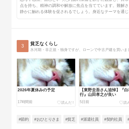
点を持ち、精神の調和や解放に焦点を当てています。難解さ
静かに触れる体験を促されるでしょう。身近なテーマを通じ
貧乏なくらし
3
氷河期・非正規・独身ですが、ローンで中古戸建を買いま
2026年夏休みの予定
【東野圭吾さん追悼】『白
行』山田孝之が良い
17時間前
5日前
#節約
#おひとりさま
#貧乏
#派遣社員
#契約社員