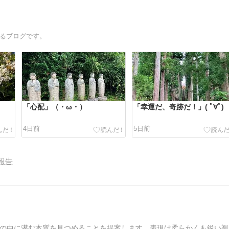
えるブログです。
「心配」（・ω・）
「幸運だ、奇跡だ！」( ﾟ∀ﾟ)
4日前
5日前
報告
の中に潜む本質を見つめることを提案します。表現は柔らかくも鋭い視