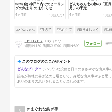
5/29(金) 神戸市内でのヒーリン
どんちゃん七の旅の「五月
グの集まり の お知らせ
月」の予定
4ヶ月前
4ヶ月前
#どんちゃん
#生きて
#活かして
#逝きましょう
#活
1117197
13
報
週間IN:
180
週間OUT:
90
月間IN:
890
テスト投稿です。動くかな? 載
る のかな??
このブログのここがポイント
2年前
シンプルな投稿と日々のささやかな出来事
誰もが気軽に書き込める場として、身近な出来事やふと思っ
ありのままの思いをしることが楽しめます。
きまぐれな紡ぎ手
5