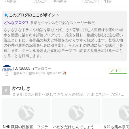
12時間前
34時間前
7日前
このブログのここがポイント
多彩なジャンルと巧妙なストーリー展開
さまざまなドラマや物語を取り上げ、その背景に潜む人間模様や運命の歯
車を緻密に描き出す評論ブログです。推測を排し、物語の核心に迫る鋭い
視点とともに、各作品の魅力と特徴をわかりやすく解説します。登場人物
の心理や展開の深層を巧みに引き出し、それぞれの物語に新たな味付けを
施します。ジャンルを越えた多彩なテーマで、読者の見識を広げる一助と
なることを目指します。
726585
7
週間IN:
26
週間OUT:
98
月間IN:
112
かつしき
8
０９年に信州長野へ越してきてからの雑記。たまにスポーツの話題も書いています。
NHK職員の性被害、フジテ
ハビタだけなんでしょう
令和も熊本県