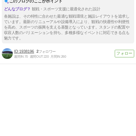
このブログのここがポイント
観戦・スポーツ支援に最適化された設計
各施設は、その特性に合わせた最適な観戦環境と施設レイアウトを追求し
ています。最新のリニューアルや設備導入により、観戦の快適性や利便性
を高め、スポーツの振興を支える基盤となっています。スタンドの配置や
収容人数のバリエーションを持ち、多種多様なイベントに対応できる点も
魅力です。
1938196
2
週間IN:
70
週間OUT:
220
月間IN:
260