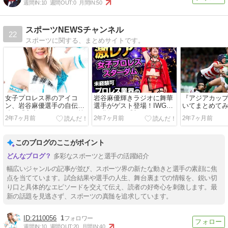
週間IN:
10
週間OUT:
0
月間IN:
50
スポーツNEWSチャンネル
22
スポーツに関する、まとめサイトです。
女子プロレス界のアイコ
岩谷麻優輝きラジオに舞華
『アジアカップ
ン、岩谷麻優選手の自伝的
選手がゲスト登場！IWGP
いてまとめて
映画『家出レスラー』の第
を獲得した感想は？
2年7ヶ月前
2年7ヶ月前
2年7ヶ月前
1弾キャスト発表！竹中直
人さんやゆきぽよも出演！
このブログのここがポイント
多彩なスポーツと選手の活躍紹介
幅広いジャンルの記事が並び、スポーツ界の新たな動きと選手の素顔に焦
点を当てています。試合結果や選手の人生、舞台裏までの情報を、鋭い切
り口と具体的なエピソードを交えて伝え、読者の好奇心を刺激します。最
新の話題を見逃さず、スポーツの真髄を追求しています。
2110056
1
週間IN:
10
週間OUT:
20
月間IN:
40