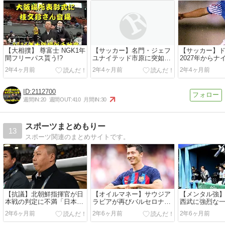
【大相撲】 尊富士 NGK1年
【サッカー】名門・ジェフ
【サッカー】
間フリーパス貰う!?
ユナイテッド市原に突如現
2027年から
れたヒーロー!?
2年4ヶ月前
2年4ヶ月前
2年4ヶ月前
2112700
週間IN:
20
週間OUT:
410
月間IN:
30
スポーツまとめもりー
13
スポーツ関連のまとめサイトです。
【抗議】北朝鮮指揮官が日
【オイルマネー】サウジア
【メンタル強
本戦の判定に不満「日本側
ラビアが再びバルセロナ選
西武に強烈な
にかたよった判定が見受け
手に関心？レヴァンドフス
いポーズで話
2年6ヶ月前
2年6ヶ月前
2年6ヶ月前
られた」
キら3選手の動向を注視