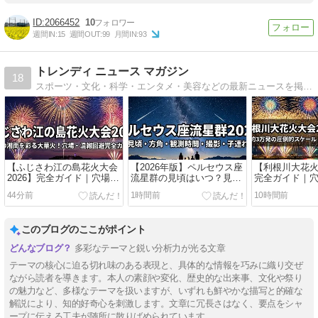
2066452
10
週間IN:
15
週間OUT:
99
月間IN:
93
トレンディ ニュース マガジン
18
スポーツ・文化・科学・エンタメ・美容などの最新ニュースを掲載します.東京五輪
【ふじさわ江の島花火大会
【2026年版】ペルセウス座
【利根川大花火
2026】完全ガイド｜穴場ス
流星群の見頃はいつ？見え
完全ガイド｜
ポット7選・屋台・駐車
る方角・観測時間・持ち
7選・屋台・駐
44分前
1時間前
10時間前
場・子連れ混雑回避と帰り
物・スマホ撮影・子連れ対
れ混雑回避と
道まで徹底解説
策まで徹底解説
底解説
このブログのここがポイント
多彩なテーマと鋭い分析力が光る文章
テーマの核心に迫る切れ味のある表現と、具体的な情報を巧みに織り交ぜ
ながら読者を導きます。本人の素顔や変化、歴史的な出来事、文化や祭り
の魅力など、多様なテーマを扱いますが、いずれも鮮やかな描写と的確な
解説により、知的好奇心を刺激します。文章に冗長さはなく、要点をシャ
ープに伝える工夫が随所に散りばめられています。