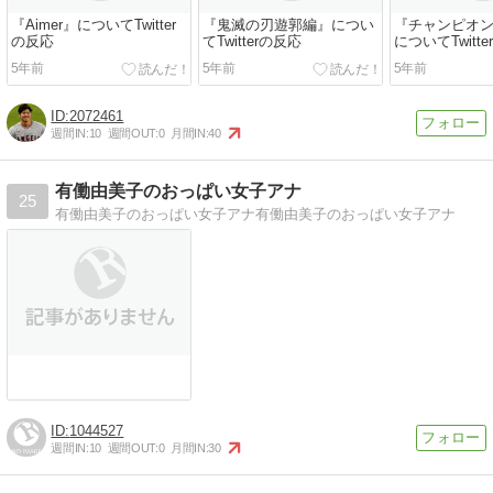
『Aimer』についてTwitter
『鬼滅の刃遊郭編』につい
『チャンピオ
の反応
てTwitterの反応
についてTwitt
5年前
5年前
5年前
2072461
週間IN:
10
週間OUT:
0
月間IN:
40
有働由美子のおっぱい女子アナ
25
有働由美子のおっぱい女子アナ有働由美子のおっぱい女子アナ
1044527
週間IN:
10
週間OUT:
0
月間IN:
30