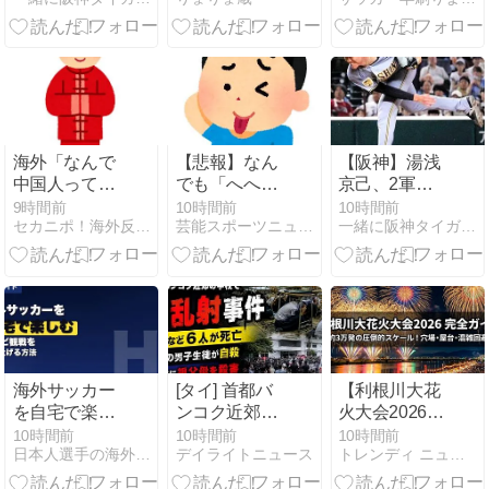
捉えた悶絶の
始日や購入方
様へご挨拶さ
ハイライト動
法について
せていただき
画とチーム内
も！
ます」
本塁打王争い
の行方
海外「なんで
【悲報】なん
【阪神】湯浅
中国人ってい
でも「へへっ
京己、2軍連
つも怒鳴って
ｗ」って誤魔
投テストの
9時間前
10時間前
10時間前
セカニポ！海外反応の解説とまとめ
芸能スポーツニュース今日速2ch
一緒に阪神タイガースを応援しよう！
るの？」なぜ
化してきたワ
『衝撃の結
か日本人のこ
イの末路がこ
果』…首脳陣
とを指摘する
ちらｗｗｗｗ
を下アゴ落と
者も現る(?)
ｗｗｗｗｗｗ
させた「意外
【海外の反
な数字」と1
応】
軍昇格のタイ
ムリミット
海外サッカー
[タイ] 首都バ
【利根川大花
を自宅で楽し
ンコク近郊の
火大会2026】
むには？テレ
学校で銃乱射
完全ガイド｜
10時間前
10時間前
10時間前
日本人選手の海外挑戦速報：最新の成果と課題
デイライトニュース
トレンディ ニュース マガジン
ビ観戦を盛り
事件 男子生徒
穴場スポット
上げる方法
(14)が発砲...
7選・屋台・