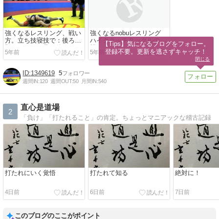
強くなるレスリング、戦い
強くなるnobuレスリング
方。立ち技寝技で：後ろを
ハイクラッチタックルの攻
【Tips】気になるブログをフォロー。

即フォール。足や後ろを：
撃と防御・逆襲方法
登録不要。更新を逃さずキャッチ！
5年前
5年前
取られた：防御・脱出・逆
閉じる
襲即フォール技。スイッチ
バックで後ろを即フォール
1349619
5
防御。フェイントを使う方
週間IN:
120
週間OUT:
50
月間IN:
540
法
直心是道場
2
「負け」「打たれること」の肯定。ちょっとマニアックな稽古記録
打たれにいく覚悟
打たれて知る
絶対に！
4日前
6日前
7日前
このブログのここがポイント