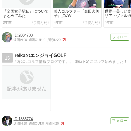
『全国女子駅伝』について
美人ゴルファー『金田久美
世界一美しい
まとめてみた
子』涙のV
リア・ヴァル
ぎる
3年前
4年前
4年前
2084703
週間IN:
20
週間OUT:
10
月間IN:
20
reikaのエンジョイGOLF
15
40代OLゴルフ情報ブログです。。 運動不足にゴルフ始めました！
1885774
週間IN:
20
週間OUT:
0
月間IN:
20