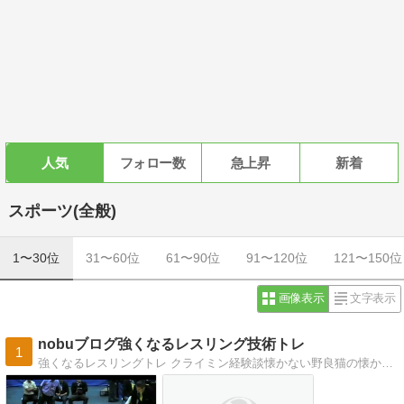
人気
フォロー数
急上昇
新着
スポーツ(全般)
1〜30位
31〜60位
61〜90位
91〜120位
121〜150位
画像表示
文字表示
nobuブログ強くなるレスリング技術トレ
1
強くなるレスリングトレ クライミン経験談懐かない野良猫の懐かせ方。危機一髪の体験談。ＹＴのCh・音楽アーティスト紹介