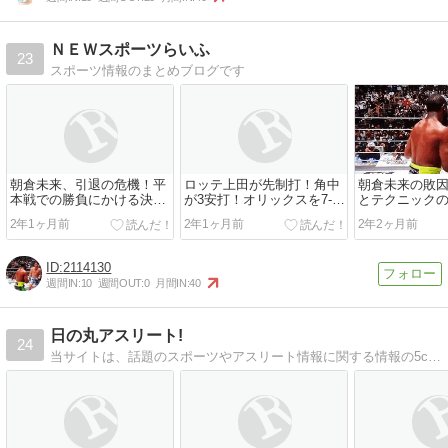
ＮＥＷスポーツらいふ
23
スポーツ情報のまとめブログです
朝倉未来、引退の危機！平
ロッテ上田が先制打！角中
朝倉未来の敗
本戦での勝負にかける決意
が3安打！オリックスを7-0
とテクニック
は？
で圧倒
2Rでメイウェ
2年1ヶ月前
2年1ヶ月前
2年2ヶ月前
れた真相とは
2114130
週間IN:
10
週間OUT:
0
月間IN:
40
日の丸アスリート!
24
当サイトは、話題のスポーツやアスリート情報に関する情報の5chやTwitterの声をまとめています。