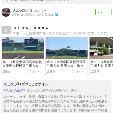
2064387
2
週間IN:
15
週間OUT:
340
月間IN:
25
ｓｌｏｗ，ｓｎｏｗ
19
スポーツと阪神間の食べ歩きと音楽についてのblogです。たまに地元の事について書いている時もあります。
第３０回記念全国高等学校
第１０８回全国高校野球選
第１０８回全
女子硬式野球選手権大会
手権大会 兵庫大会（準々決
手権大会 兵庫
（決勝戦）「神戸広陵 vs
勝）「東播磨 vs 社」
勝）「神戸国
6日前
16日前
16日前
学法石川」
校 vs 三田松聖
このブログのここがポイント
多ジャンル多角的な内容と鋭い観点
スポーツ、旅行、音楽、食事など多岐に渡るテーマを取り上げており、各
分野の最新情報や個人的な体験談を交えながら情報と感動を伝える構成と
なっています。鋭い表現と具体的な描写により、読者の興味を引き付け、
身近な視点と多彩な視野で内容を深掘りしています。時間軸やテーマの変