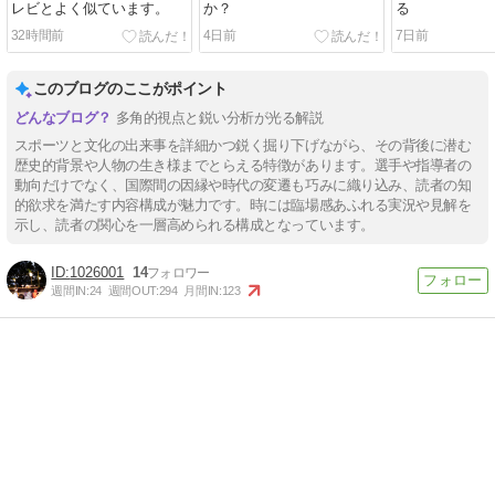
レビとよく似ています。
か？
る
32時間前
4日前
7日前
このブログのここがポイント
多角的視点と鋭い分析が光る解説
スポーツと文化の出来事を詳細かつ鋭く掘り下げながら、その背後に潜む
歴史的背景や人物の生き様までとらえる特徴があります。選手や指導者の
動向だけでなく、国際間の因縁や時代の変遷も巧みに織り込み、読者の知
的欲求を満たす内容構成が魅力です。時には臨場感あふれる実況や見解を
示し、読者の関心を一層高められる構成となっています。
1026001
14
週間IN:
24
週間OUT:
294
月間IN:
123