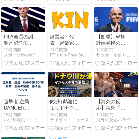
【2026】
駐車場・子連
れ混雑回避と
帰り道まで徹
底解説
FIFA会長の謝
経営者・代
【衝撃】Ｗ杯
罪と留任決
表・起業家一
計画頓挫の
定、W杯権利
覧｜プロフィ
FIFA会長、ト
11時間前
11時間前
12時間前
スポーツNewsアップデート
PT's Kin-Free Studio
サッカー早刷りまとめ
売却案の行方
ール・学歴・
ランプ政権に
は？
経歴まとめ
支援要請ｗｗ
ｗｗｗ
追撃者 逆局
[欧州] 熱波に
【海外の反
DANGER
よりドナウ川
応】海外「日
ZONE 前章 闇
では深刻な水
本資本が入っ
12時間前
12時間前
12時間前
いい加減な・・・
デイライトニュース
海外の反応パラダイス
夜の襲来 第４
位低下が発
た瞬間、魔法
話 ワンダ
生・川底から
がかかった
マンモスの骨
ｗ」豪州のセ
や軍艦などが
ブンイレブン