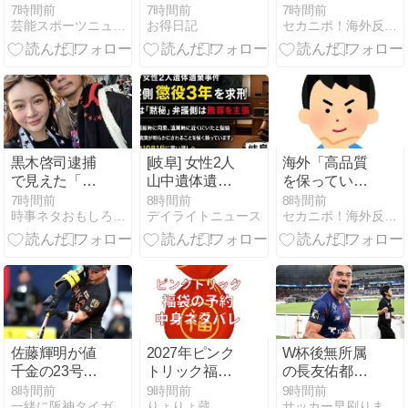
万円を5年か
傀儡国家のト
7時間前
7時間前
7時間前
芸能スポーツニュース今日速2ch
お得日記
セカニポ！海外反応の解説とまとめ
けて完済した
ップだったな
結果とんでも
んて・・・
ないことにな
（笑）」【海
る・・・・・・
外の反応】
黒木啓司逮捕
[岐阜] 女性2人
海外「高品質
で見えた「限
山中遺体遺
を保っている
界の目つき」
棄・犯行に及
昔からあるブ
7時間前
8時間前
8時間前
時事ネタおもしろオリジナルブログ
デイライトニュース
セカニポ！海外反応の解説とまとめ
夫婦の本音を
んだ内縁の夫
ランドは？」
武道視点で読
との共謀が裁
もちろんあの
む
判の焦点！
日本の企業
も・・・？
【海外の反
応】
佐藤輝明が値
2027年ピンク
W杯後無所属
千金の23号先
トリック福袋
の長友佑都、
制2ラン！カ
の中身ネタバ
東京のJ1開幕
8時間前
9時間前
9時間前
一緒に阪神タイガースを応援しよう！
りょりょ蔵
サッカー早刷りまとめ
ーブを完璧に
レは？予約開
戦に来場「皆