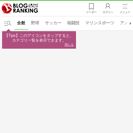
リーダー
ログイン
メニュー
全般
野球
サッカー
格闘技
マリンスポーツ
アメリ
【Tips】このアイコンをタップすると、

カテゴリ一覧を表示できます。
閉じる