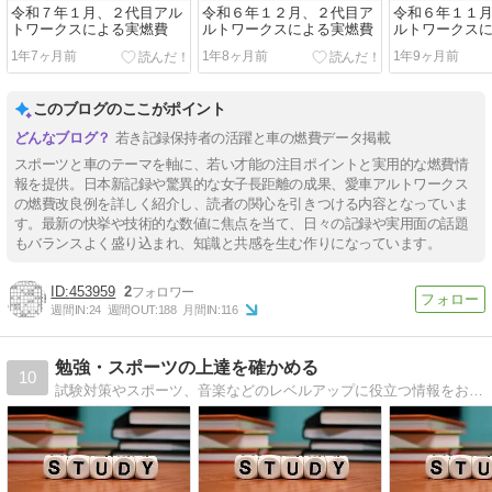
令和７年１月、２代目アル
令和６年１２月、２代目ア
令和６年１１
トワークスによる実燃費
ルトワークスによる実燃費
ルトワークス
1年7ヶ月前
1年8ヶ月前
1年9ヶ月前
このブログのここがポイント
若き記録保持者の活躍と車の燃費データ掲載
スポーツと車のテーマを軸に、若い才能の注目ポイントと実用的な燃費情
報を提供。日本新記録や驚異的な女子長距離の成果、愛車アルトワークス
の燃費改良例を詳しく紹介し、読者の関心を引きつける内容となっていま
す。最新の快挙や技術的な数値に焦点を当て、日々の記録や実用面の話題
もバランスよく盛り込まれ、知識と共感を生む作りになっています。
453959
2
週間IN:
24
週間OUT:
188
月間IN:
116
勉強・スポーツの上達を確かめる
10
試験対策やスポーツ、音楽などのレベルアップに役立つ情報をお届けしています。