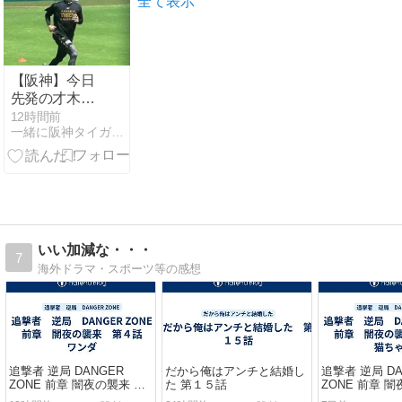
全て表示
発見！
が”日本化”し
て劇的進化！
「おにぎりと
たまごサンド
【阪神】今日
が食べられる
先発の才木浩
なんて……」
人が中日戦前
12時間前
一緒に阪神タイガースを応援しよう！
に放った「ま
さの一言」…
夏場の長期ロ
ードと首位争
いへの本音と
は？
いい加減な・・・
7
海外ドラマ・スポーツ等の感想
追撃者 逆局 DANGER
だから俺はアンチと結婚し
追撃者 逆局 DA
ZONE 前章 闇夜の襲来 第
た 第１５話
ZONE 前章 
４話 ワンダ
３話 猫ちゃん