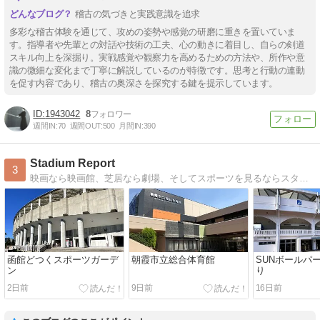
稽古の気づきと実践意識を追求
多彩な稽古体験を通じて、攻めの姿勢や感覚の研磨に重きを置いていま
す。指導者や先輩との対話や技術の工夫、心の動きに着目し、自らの剣道
スキル向上を深掘り。実戦感覚や観察力を高めるための方法や、所作や意
識の微細な変化まで丁寧に解説しているのが特徴です。思考と行動の連動
を促す内容であり、稽古の奥深さを探究する鍵を提示しています。
1943042
8
週間IN:
70
週間OUT:
500
月間IN:
390
Stadium Report
3
映画なら映画館、芝居なら劇場、そしてスポーツを見るならスタジアム。野球、サッカー、アリーナなど、今まで訪れたスポーツ施設の感想を紹介しています。
函館どつくスポーツガーデ
朝霞市立総合体育館
SUNボールパ
ン
り
2日前
9日前
16日前