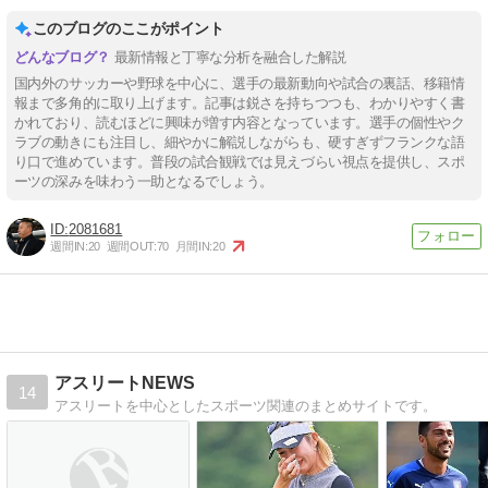
このブログのここがポイント
最新情報と丁寧な分析を融合した解説
国内外のサッカーや野球を中心に、選手の最新動向や試合の裏話、移籍情
報まで多角的に取り上げます。記事は鋭さを持ちつつも、わかりやすく書
かれており、読むほどに興味が増す内容となっています。選手の個性やク
ラブの動きにも注目し、細やかに解説しながらも、硬すぎずフランクな語
り口で進めています。普段の試合観戦では見えづらい視点を提供し、スポ
ーツの深みを味わう一助となるでしょう。
2081681
週間IN:
20
週間OUT:
70
月間IN:
20
アスリートNEWS
14
アスリートを中心としたスポーツ関連のまとめサイトです。