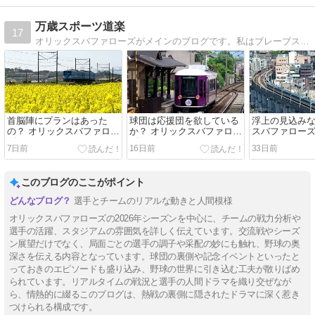
万歳スポーツ道楽
17
オリックスバファローズがメインのブログです。私はブレーブス時代から球場観戦しているアマ・フォトグラファーです。鉄道写真も載せてます。
首脳陣にプランはあった
球団は応援団を欲している
浮上の見込みな
の？ オリックスバファロー
か？ オリックスバファロー
スバファローズ2
ズ2026
ズ2026
7日前
16日前
33日前
このブログのここがポイント
選手とチームのリアルな動きと人間模様
オリックスバファローズの2026年シーズンを中心に、チームの戦力分析や
選手の活躍、スタジアムの雰囲気を詳しく伝えています。交流戦やシーズ
ン展望だけでなく、局面ごとの選手の調子や采配の妙にも触れ、野球の奥
深さを伝える内容となっています。球団の裏側や記念イベントといったと
っておきのエピソードも盛り込み、野球の世界に引き込む工夫が散りばめ
られています。リアルタイムの戦況と選手の人間ドラマを織り交ぜなが
ら、情熱的に綴るこのブログは、熱戦の裏側に隠されたドラマに深く惹き
つけられる構成です。