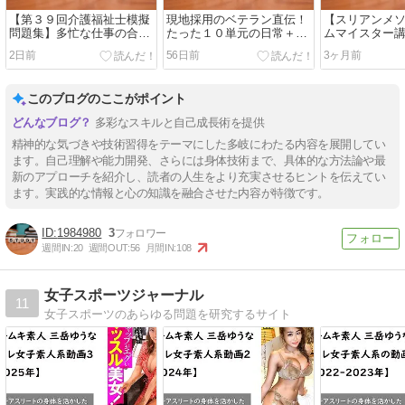
【第３９回介護福祉士模擬
現地採用のベテラン直伝！
【スリアンメ
問題集】多忙な仕事の合間
たった１０単元の日常＋ち
ムマイスター
に学習できる！
ょっぴりビジネス中国語
パンが作れる
2日前
56日前
3ヶ月前
このブログのここがポイント
多彩なスキルと自己成長術を提供
精神的な気づきや技術習得をテーマにした多岐にわたる内容を展開してい
ます。自己理解や能力開発、さらには身体技術まで、具体的な方法論や最
新のアプローチを紹介し、読者の人生をより充実させるヒントを伝えてい
ます。実践的な情報と心の知識を融合させた内容が特徴です。
1984980
3
週間IN:
20
週間OUT:
56
月間IN:
108
女子スポーツジャーナル
11
女子スポーツのあらゆる問題を研究するサイト