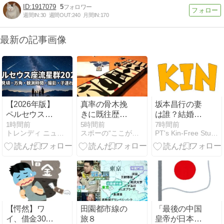
1917079
5
週間IN:
30
週間OUT:
240
月間IN:
170
最新の記事画像
【2026年版】
真率の骨木挽
坂本昌行の妻
ペルセウス座
きに既往歴を
は誰？結婚や
流星群の見頃
問われたが、
プロフィー
1時間前
5時間前
7時間前
トレンディ ニュース マガジン
スポーの“ここがヘンだよ闘牛士！”
PT's Kin-Free Studio
はいつ？見え
記銘するのを
ル・学歴・経
る方角・観測
忘れてました
歴を紹介
時間・持ち
物・スマホ撮
影・子連れ対
策まで徹底解
説
【愕然】ワ
田園都市線の
「最後の中国
イ、借金300
旅８
皇帝が日本の