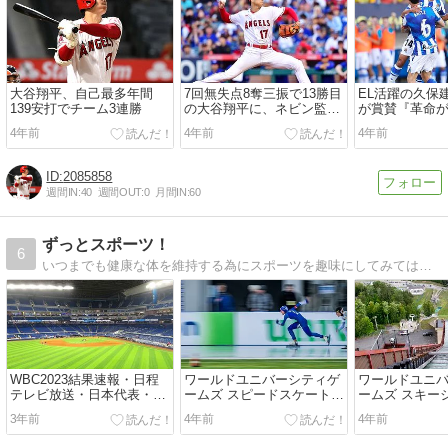
大谷翔平、自己最多年間
7回無失点8奪三振で13勝目
EL活躍の久保
139安打でチーム3連勝
の大谷翔平に、ネビン監督
が賞賛『革命
代行『彼はMVP』
4年前
4年前
4年前
2085858
週間IN:
40
週間OUT:
0
月間IN:
60
ずっとスポーツ！
6
いつまでも健康な体を維持する為にスポーツを趣味にしてみてはどうでしょうか！一人でも二人でも家族みんなとでも、一緒にできるスポーツを紹介していきたいと思います！
WBC2023結果速報・日程
ワールドユニバーシティゲ
ワールドユニ
テレビ放送・日本代表・ワ
ームズ スピードスケート
ームズ スキー
ールド・ベースボール・ク
2023結果速報・ライブ配信
2023結果速
3年前
4年前
4年前
ラシック