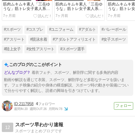
筋肉ムキムキ素人「三岳ゆ
筋肉ムキムキ素人「三岳ゆ
筋肉ムキムキ
うな」筋トレ女子素人系の
うな」筋トレ女子素人系の
うな」筋トレ
動画３【2025年】
動画２【2024年】
動画１【2022-
7ヶ月前
7ヶ月前
7ヶ月前
#スポーツ
#コスプレ
#ユニフォーム
#アダルト
#バレーボール
#アスリート
#競泳水着
#アダルトアフィリエイト
#女子スポーツ
#陸上女子
#女性アスリート
#スポーツ選手
このブログのここがポイント
着衣フェチ、スポーツ、解剖学に関する多角的内容
動画や解説を通じて衣装、スポーツ、解剖学など多彩なテーマを扱いま
す。フェチ映像の紹介や身体の構造解説、スポーツ時の動きや装備につい
て分かりやすく解説し、読者の興味を引きつけています。
2117958
4
週間IN:
20
週間OUT:
26
月間IN:
78
スポーツ早わかり速報
12
スポーツまとめブログです