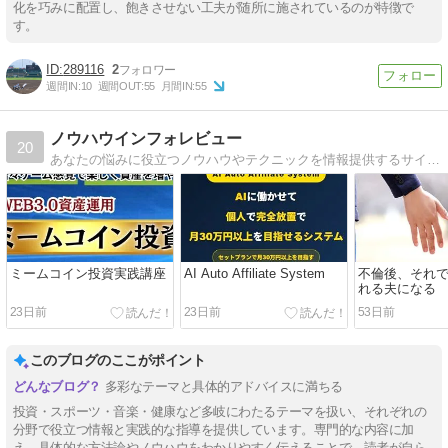
化を巧みに配置し、飽きさせない工夫が随所に施されているのが特徴で
す。
289116
2
週間IN:
10
週間OUT:
55
月間IN:
55
ノウハウインフォレビュー
20
あなたの悩みに役立つノウハウやテクニックを情報提供するサイトです。
ミームコイン投資実践講座
AI Auto Affiliate System
不倫後、それ
れる夫になる
23日前
23日前
53日前
このブログのここがポイント
多彩なテーマと具体的アドバイスに満ちる
投資・スポーツ・音楽・健康など多岐にわたるテーマを扱い、それぞれの
分野で役立つ情報と実践的な指導を提供しています。専門的な内容に加
え、具体的な方法論やノウハウをわかりやすく伝えることで、読者が自ら