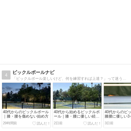
ピックルボールナビ
4
「ピックルボール楽しいけど、何を練習すれば上達？」って迷う時は、初心者のつまずき〜実戦戦術まで噛み砕いて解説する『ピックルボールナビ』
40代からのピックルボール
40代から始めるピックルボ
40代からのピ
｜膝・腰を傷めない始め方
ール｜膝・腰に優しい続け
膝腰に優しい3
方
ーティン
29時間前
2日前
3日前