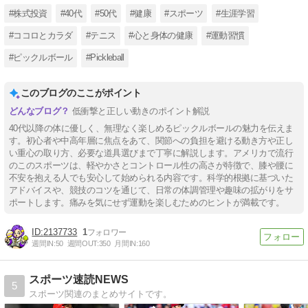
#株式投資
#40代
#50代
#健康
#スポーツ
#生涯学習
#ココロとカラダ
#テニス
#心と身体の健康
#運動習慣
#ピックルボール
#Pickleball
このブログのここがポイント
低衝撃と正しい動きのポイント解説
40代以降の体に優しく、無理なく楽しめるピックルボールの魅力を伝えま
す。初心者や中高年層に焦点をあて、関節への負担を避ける動き方や正し
い重心の取り方、必要な道具選びまで丁寧に解説します。アメリカで流行
のこのスポーツは、軽やかさとコントロール性の高さが特徴で、膝や腰に
不安を抱える人でも安心して始められる内容です。科学的根拠に基づいた
アドバイスや、競技のコツを通じて、日常の体調管理や趣味の拡がりをサ
ポートします。痛みを気にせず運動を楽しむためのヒントが満載です。
2137733
1
週間IN:
50
週間OUT:
350
月間IN:
160
スポーツ速読NEWS
5
スポーツ関連のまとめサイトです。