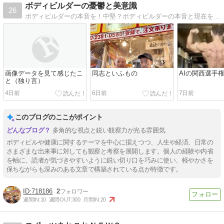
ボディビルダーの憂鬱と美意識
26
ボディビルダーの本音を！中堅？ボディビルダーの本音と現在を日記しています。
画像データを見て感じたこ
同志といふもの
AIの関西選手
と（独り言）
4日前
6日前
7日前
このブログのここがポイント
多角的な視点と鋭い観察力が光る雰囲気
ボディビルや健康に関するテーマを中心に据えつつ、人生や経済、日常の
さまざまな出来事に対しても観察と考察を展開します。個人の経験や内省
を軸に、読者が気づきやすいように鋭い切り口を巧みに使い、軽やかさを
保ちながらも深みのある文章で構築されている点が特徴です。
718186
2
週間IN:
10
週間OUT:
300
月間IN:
20