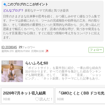
このブログのここがポイント
多彩なテーマで共感と気づき提供
日常のさまざまな出来事や思考を鋭く、かつ親しみやすく綴るコラム集で
す。テーマは多岐にわたり、ツールの完成報告や効率化の工夫、AIの取り
扱い、そして継続性の重要性といった実用的な内容から、少し突っ込んだ
思索まで幅広くカバーしています。読者の共感を呼び、気づきや発見をも
たらす言葉選びを心掛け、すぐに役立つ情報や考え方をコンパクトに伝え
ます。
2038045
29
週間IN:
270
週間OUT:
650
月間IN:
1190
5
らいふろむ60
「ポイントサイト」を案件別に紹介。一番お得な経由方
法が分かります。すべての案件を集計した総合ランキン
グも随時更新。そして、「家族」、「音楽」、「ショッ
ピング」、「ネット副業」をテーマにした記事もあり。
2026年7月ネット収入結果
3日前
3日前