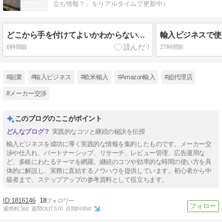
立ち情報？」をリアルタイムで更新中♪
どこから手を付けてよいかわからないとき（コンサルタントの実際の例）。
輸入ビジネスで使
6時間前
27時間前
#副業
#輸入ビジネス
#欧米輸入
#Amazon輸入
#総代理店
#メーカー交渉
このブログのここがポイント
実践的なコツと継続の秘訣を伝授
輸入ビジネスを成功に導く実践的な情報を集約したものです。メーカー交
渉や仕入れ、パートナーシップ、リサーチ、レビュー管理、広告運用な
ど、多岐にわたるテーマを網羅。継続のコツや効率的な時間の使い方を具
体的に解説し、実務に直結するノウハウを提供しています。初心者から中
級者まで、ステップアップの参考資料として役立ちます。
1816146
18
週間IN:
160
週間OUT:
570
月間IN:
850