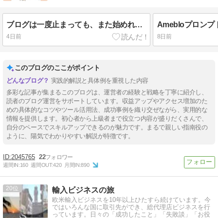
ブログは一度止まっても、また始めればOK♪
4日前
8日前
このブログのここがポイント
実践的解説と具体例を重視した内容
多彩な記事が集まるこのブログは、運営者の経験と戦略を丁寧に紹介し、
読者のブログ運営をサポートしています。収益アップやアクセス増加のた
めの具体的なコツやツール活用法、成功事例を織り交ぜながら、実用的な
情報を提供します。初心者から上級者まで役立つ内容が盛りだくさんで、
自分のペースでスキルアップできるのが魅力です。まるで親しい指南役の
ように、陽気でわかりやすい解説が特徴です。
2045765
22
週間IN:
160
週間OUT:
420
月間IN:
890
20
輸入ビジネスの旅
欧米輸入ビジネスを10年以上ひたすら続けています。今
ではいろんな国に取引先ができ、総代理店ビジネスを行
っています。日々の「成功したこと」「失敗談」「お役