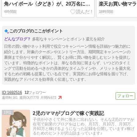
角ハイボール〈夕どき〉が、20万名に当たります。8/17まで。
4時間前
18時間前
このブログのここがポイント
多彩なキャンペーンとポイント還元を紹介
日常の買い物やネット利用で役立つキャンペーン情報を詳細かつ魅力的に
紹介します。対象のクーポンやエントリー方法、期間限定キャンペーンの
裏側まで分かりやすく解説し、賢くお得に買い物を楽しむヒントを提供し
ています。特徴的なポイントは、単なる告知に留まらず、いつどのタイミ
ングで活動を始めるべきかの具体的なタイムラインや、メリットを最大化
するための戦略も提案している点です。実質的にお得な情報を掘り下げ、
実践的なアドバイスを効率良く伝達しています。
1692516
12
週間IN:
161
週間OUT:
770
月間IN:
672
19
2児のママがブログで稼ぐ実践記
子供が小さくて外に働きに出れない。そんな2児のママが
在宅で副業のブログをはじめ、月3万、月10万、月30万、
月60万と稼げるようになった記録を公開しています♪稼げ
るためのヒントが沢山詰まっています♪