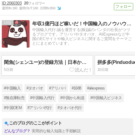
2060303
20
週間IN:
190
週間OUT:
180
月間IN:
890
14
年収1億円ほど稼いだ！中国輸入のノウハウが無料で学べるブログ
中国輸入代行-誠を運営する(株)誠のパンダの社長がつづ
るブログです。アリババやタオバオ、AliExpressなど中
国のECサイトや輸入ビジネスに関するご質問をテーマご
とにまとめています。
閑魚(シェンユー)の登録方法｜日本から作る手順と登録できない時の対処
5日前
10日前
#中国輸入
#タオバオ
#アリババ
#1688
#aliexpress
#無在庫転売
#中国輸入代行
#中国から転送
#中国輸入ビジネス
#中国OEM
#アリババ代行
#タオバオ代行
このブログのここがポイント
実用的な輸入知識と手順解説