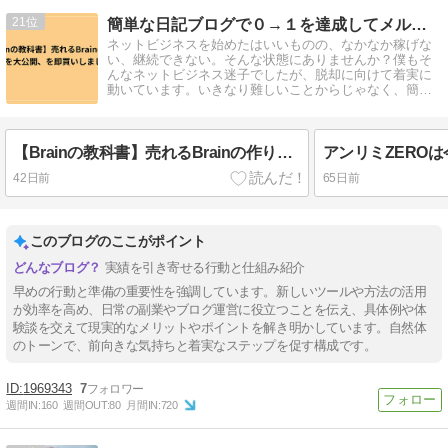
21
簡単な日記ブログで０→１を達成してメルマガで加速させた方法
ネットビジネスを始めたはいいものの、なかなか稼げな
い、継続できない。そんな状態にありませんか？僕もそ
んなネットビジネス迷子でしたが、脱却に向けて着実に
動いています。いきなり難しいことからじゃなく、簡単
なことから始めましょう。
【Brainの教科書】売れるBrainの作り方裏側を大公開、を即買いしました！
42日前
65日前
このブログのここがポイント
実績を引き寄せる行動と仕組み紹介
早めの行動と準備の重要性を強調しています。新しいツールや方法の活用
が効率を高め、日常の副業やブログ運営に役立つことを伝え、具体例や体
験談を交えて現実的なメリットやポイントを解き明かしています。自然体
のトーンで、前向きな気持ちと着実なステップを促す構成です。
1969343
7
週間IN:
160
週間OUT:
80
月間IN:
720