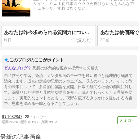
サイト。０→１初成果５０００円稼げない人もみんなで
トュギャザーすれば怖くない。
あなたは昨今求められる質問力について深く考えていますか？仕事で成功した人にも共通する生成ＡＩが普及しつつある今問われる質問力の上げ方とは？
昨日
3日前
このブログのここがポイント
思想の多角的な視点を提示する分析力
自己啓発や学習、経済、メンタル面のテーマを鋭い視点と論理的な解説で
追究します。成功の定義や記憶のメカニズム、収支のバランス、そして教
育の未来について、多角的に議論を展開。日常の疑問や社会の潮流に対し
て、深掘りした洞察と具体的な提言を交え、読んでしっくりくる理解を促
します。実用的なヒントとともに、視野を広げるきっかけを提供する内容
で、思索を深める一助となることでしょう。
1932847
28
週間IN:
220
週間OUT:
850
月間IN:
1120
最新の記事画像