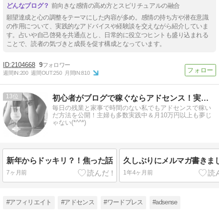
前向きな感情の高め方とスピリチュアルの融合
願望達成と心の調整をテーマにした内容が多め。感情の持ち方や潜在意識
の作用について、実践的なアドバイスや経験談を交えながら紹介していま
す。占いや自己啓発を共通点とし、日常的に役立つヒントも盛り込まれる
ことで、読者の気づきと成長を促す構成となっています。
2104668
9
週間IN:
200
週間OUT:
250
月間IN:
810
13
初心者がブログで稼ぐならアドセンス！実践記やノウハウ更新中♪
毎日の残業と家事で時間のない私でもアドセンスで稼い
だ方法を公開！主婦も多数実践中＆月10万円以上も夢じ
ゃない(*^^*)
新年からドッキリ？！焦った話
久しぶりにメルマガ書きまし
7ヶ月前
1年4ヶ月前
#アフィリエイト
#アドセンス
#ワードプレス
#adsense