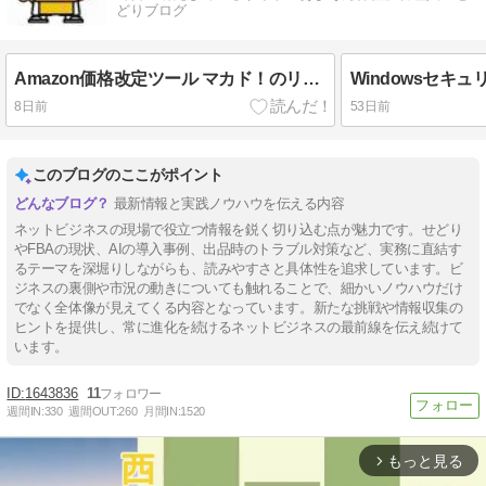
どりブログ
Amazon価格改定ツール マカド！のリサーチアプリを試してみる
8日前
53日前
このブログのここがポイント
最新情報と実践ノウハウを伝える内容
ネットビジネスの現場で役立つ情報を鋭く切り込む点が魅力です。せどり
やFBAの現状、AIの導入事例、出品時のトラブル対策など、実務に直結す
るテーマを深堀りしながらも、読みやすさと具体性を追求しています。ビ
ジネスの裏側や市況の動きについても触れることで、細かいノウハウだけ
でなく全体像が見えてくる内容となっています。新たな挑戦や情報収集の
ヒントを提供し、常に進化を続けるネットビジネスの最前線を伝え続けて
います。
1643836
11
週間IN:
330
週間OUT:
260
月間IN:
1520
もっと見る
arrow_forward_ios