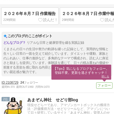
みます。
２０２６年８月７日 作業報告
２０２６年８月７日 作業中
22時間前
26時間前
このブログのここがポイント
リアルな日常と健康管理を綴る実践記録
くまさんの日々の生活や努力の軌跡を綴った記録として、実用的な情報と
生々しい日常の一面を交えて紹介しています。ダイエットや運動、家族と
のふれあい、仕事の進捗など、多角的なテーマで構成され、読む人に身近
さと励ましを提供しています。体験談を通じて、日々の積み重ねの価値や
前進する意欲を感じ取れる内容となっており、自分の生活と重ね合わせや
【Tips】気になるブログをフォロー。

すい親近感が魅力です。
登録不要。更新を逃さずキャッチ！
閉じる
2108729
24
週間IN:
370
週間OUT:
1960
月間IN:
1670
2
あまぞん神社 せどり部log
現役せどらーであり、アマゾンカートボックスの獲得方
法・評価獲得方法・せどりツールなど、アマゾンについ
て日々研究しているサイト「あまぞん神社」管理人のせ