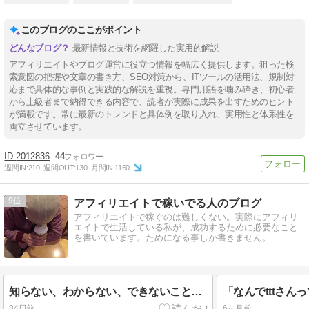
このブログのここがポイント
最新情報と技術を網羅した実用的解説
アフィリエイトやブログ運営に役立つ情報を幅広く提供します。狙った検
索意図の把握や文章の書き方、SEO対策から、ITツールの活用法、規制対
応まで具体的な事例と実践的な解説を重視。専門用語を噛み砕き、初心者
から上級者まで納得できる内容で、読者が実際に成果を出すためのヒント
が満載です。常に最新のトレンドと具体例を取り入れ、実用性と体系性を
両立させています。
2012836
44
週間IN:
210
週間OUT:
130
月間IN:
1160
9
アフィリエイトで稼いでる人のブログ
アフィリエイトで稼ぐのは難しくない。実際にアフィリ
エイトで生活している私が、成功するために必要なこと
を書いています。ためになる事しか書きません。
知らない、わからない、できないことが多い？そんなん最高やん！！って話
84日前
6ヶ月前