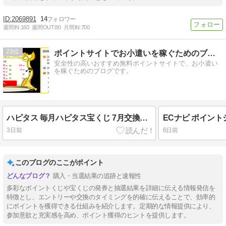
2069891
14
週間IN:
160
週間OUT:
80
月間IN:
700
23
ポイントサイトでお小遣いを稼ぐためのブログ
安全性の高いおすすめ無料ポイントサイトで、お小遣い
を稼ぐためのブログです。
ハピタス 毎月ハピタス宝くじ 7月交換分 抽選結果
3日前
6日前
このブログのここがポイント
購入・当選結果の追跡と速報性
多彩なポイントくじや宝くじの発券と抽選結果を詳細に伝える情報発信を
特徴とし、エントリーや交換のタイミングを的確に伝えることで、効率的
にポイントを獲得できる仕組みを紹介します。定期的な情報提供により、
参加意欲と充実感を高め、ポイント獲得のヒントを提供します。