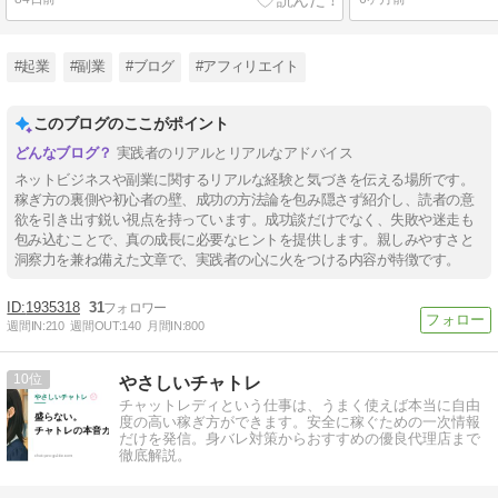
#起業
#副業
#ブログ
#アフィリエイト
このブログのここがポイント
実践者のリアルとリアルなアドバイス
ネットビジネスや副業に関するリアルな経験と気づきを伝える場所です。
稼ぎ方の裏側や初心者の壁、成功の方法論を包み隠さず紹介し、読者の意
欲を引き出す鋭い視点を持っています。成功談だけでなく、失敗や迷走も
包み込むことで、真の成長に必要なヒントを提供します。親しみやすさと
洞察力を兼ね備えた文章で、実践者の心に火をつける内容が特徴です。
1935318
31
週間IN:
210
週間OUT:
140
月間IN:
800
10
やさしいチャトレ
チャットレディという仕事は、うまく使えば本当に自由
度の高い稼ぎ方ができます。安全に稼ぐための一次情報
だけを発信。身バレ対策からおすすめの優良代理店まで
徹底解説。