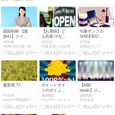
超節約術 【進
【お買得】ど
引換サンプル
捗41】スイン
ん兵衛 汁なし
SHISEIDO オ
グ・スワップ
だしソース焼
イデルミンエ
40分前
40分前
47分前
VENUS9の知っ得シリーズ 爆速サイト・超節約術・FX攻略
特価見習いのお得情報マルシェ
試供品マニア
攻略 トルコリ
うどん 93g
ッセンスロー
ラ円＆メキシ
×12個 [日清食
ションを試せ
コペソ円
品 湯切り 焼き
る！
（TRYJPY&MXNJPY）
うどん 50周年
＆CHFTRY
記念 U.F.O.コ
ラボ 進撃シリ
ーズ] 2,099円
夏景色 72
ポイントサイ
【ABC
トのポイぷる
music】ステ
の毎日挑戦で
ィービー・ワ
47分前
1時間前
1時間前
muonの商品紹介
サンデーゴルファーの無料でお小遣いを稼ぐ方法
芹沢温泉
きるポイガチ
ンダー「I Just
ャで昨年12月
Called to Say I
以来の100ポ
Love You」