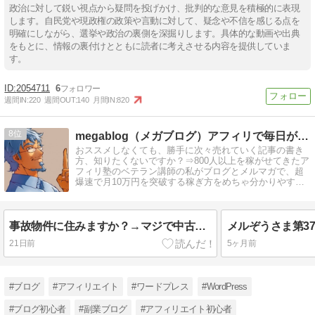
政治に対して鋭い視点から疑問を投げかけ、批判的な意見を積極的に表現
します。自民党や現政権の政策や言動に対して、疑念や不信を感じる点を
明確にしながら、選挙や政治の裏側を深掘りします。具体的な動画や出典
をもとに、情報の裏付けとともに読者に考えさせる内容を提供していま
す。
2054711
6
週間IN:
220
週間OUT:
140
月間IN:
820
8
megablog（メガブログ）アフィリで毎日が給料日に！
おススメしなくても、勝手に次々売れていく記事の書き
方、知りたくないですか？⇒800人以上を稼がせてきたア
フィリ塾のベテラン講師の私がブログとメルマガで、超
爆速で月10万円を突破する稼ぎ方をめちゃ分かりやすく
教えてます。 稼げていない人必見！
事故物件に住みますか？→マジで中古ドメインとか、やめなよ！
21日前
5ヶ月前
#ブログ
#アフィリエイト
#ワードプレス
#WordPress
#ブログ初心者
#副業ブログ
#アフィリエイト初心者