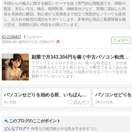
中国からの輸入に関する幅広いテーマを扱う専門的な情報源です。関税や
配送、支払い方法、検品、税関対策、偽物見分けなど、実務に直結した内
容を具体的に解説。初心者から実務者まで役立つ実践的なノウハウを提供
し、仕入れや販売の成功をサポートします。多角的な視点と最新情報を織
り交ぜ、信頼性の高い内容を心掛けています。
2108407
7
週間IN:
180
週間OUT:
210
月間IN:
570
15
副業で月343,304円を稼ぐ中古パソコン転売のブログ
アフィリエイトやアドセンス、様々な転売など、その全
てで結果を出してきた私だからこそ断言できる！あらゆ
るネットビジネスで何より結果が出せるノウハウを完全
無料でプレゼントします。
パソコンせどりを始める前、いちばん怖かったこと
4ヶ月前
1年3ヶ月前
このブログのここがポイント
AI導入の成功例とやる気を引き出すコツ