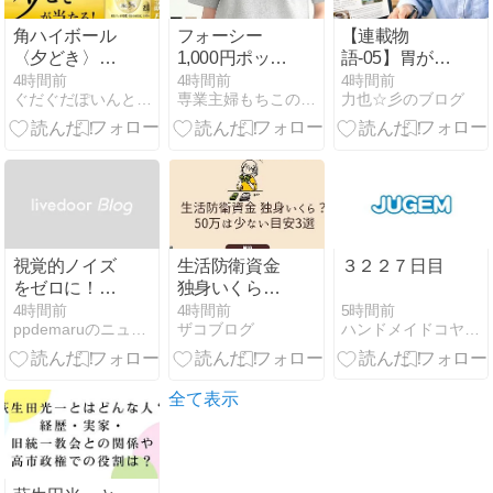
角ハイボール
フォーシー
【連載物
〈夕どき〉
1,000円ポッキ
語-05】胃が痛
が、20万名に
リ！！
い夜が続い
4時間前
4時間前
4時間前
ぐだぐだぽいんと日記
専業主婦もちこのお得活動&節約ブログ
力也☆彡のブログ
当たります。
た。でも、家
8/17まで。
族がいたから
辞められなか
った
視覚的ノイズ
生活防衛資金
３２２７日目
をゼロに！
独身いくら？
NODOCA ケ
50万は少ない
5時間前
4時間前
4時間前
ハンドメイドコヤマルアー
ppdemaruのニュース
ザコブログ
ーブルトレー
目安3選
で圧倒的な没
頭空間を作る
全て表示