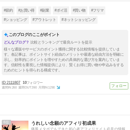
#節約
#お買い得
#副業
#ポイ活
#買い物
#フリマ
#ショッピング
#アウトレット
#ネットショッピング
このブログのここがポイント
比較とランキングで最良ルートを提示
様々な通販やサービスのポイント獲得に関する比較情報を提供していま
す。各記事は、ポイントサイト経由のメリットや最適な経由方法を明確に
示し、効率的にポイントを増やすための具体的な選び方を案内していま
す。信頼性を重視した情報提供により、賢くお得に買い物や申込みをする
ためのヒントを得られる構成です。
2111807
10
週間IN:
260
週間OUT:
390
月間IN:
1290
6
うれしい念願のアフィリ初成果
痛風メタボでもできた初心者アフィリエイト必見の情報