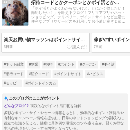
22
招待コードとかクーポンとかポイ活とか…
「ポイ活とかよくわからないけど、とにかく得したい！
節約したい！」を叶えるブログ！フリマアプリやネット
ショッピング、デリバリー、ポイントサイトなど生活に
便利なアプリやサービスを利用してお小遣い稼ぎ＆節約
に役立つ情報を発信します。
楽天お買い物マラソンはポイントサイト経由で購入しないと損する？
3日前
7日前
#ネット副業
#副業
#お得
#ポイント
#クーポン
#ポイ活
#招待コード
#紹介コード
#ポイントサイト
#ハピタス
#モッピー
#ポイントインカム
このブログのここがポイント
実践的なポイント活用術を詳解
多彩なポイントサイトやセール情報をもとに、効率的なポイント獲得法や
有利なキャンペーン情報を提供し、日常のネットショッピングや副収入に
役立つ知識を伝える。随所に具体例や現場のコツを盛り込み、賢くお得な
生活の実現をサポートする内容となっている。