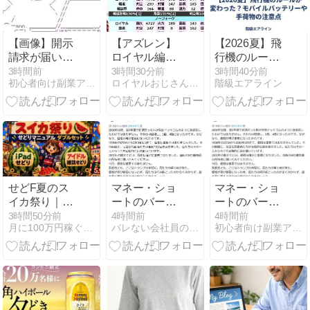
【画像】開示
【アズレン】
【2026夏】飛
請求が届い
ロイヤル編成
行機のルール
た…
構築：役割別
が変わった？
3時間前
3時間30分前
3時間40分前
初心者向け副業アフィリエイト情報館 InfoShop
ロイヤルおじさんのアズールレーン攻略ブログ
階級エアライン
艦船ランク・
モバイルバッ
オススメ艦船
テリーや手荷
まとめ【攻
物の注意点
略】
せどF夏のス
マネー・ショ
マネー・ショ
イカ祭り｜特
ートのバーリ
ートのバーリ
設会場🍉
氏、トランプ
氏、トランプ
3時間50分前
4時間前
4時間前
月に100万円稼ぐブックオフせどりブログ
バレない会社員の副業ランキング
初心者向け副業アフィリエイト情報館 InfoShop
相場を痛烈批
相場を痛烈批
判「バカども
判「バカども
が輝く時だ」
が輝く時だ」