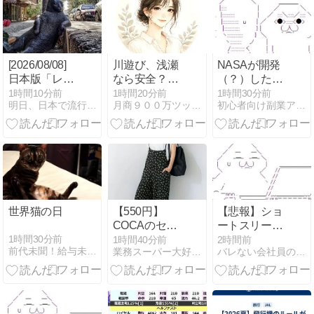
イントゲッ
2007年大阪ラ
ト！
イブの思い出
[2026/08/08]
川遊び、浅瀬
NASAが開発
日本版「レト
なら安全？ラ
（？）した冷
ロゲーム転
イフジャケッ
感ポンチョ
1時間10分前
1時間20分前
1時間30分前
明日、日本で流行る副業｜MINAの海外副業分析室
月商９００万ツッキー＠せどり王子のCDDVDせどり
初心者向け副業アフィリエイト情報館 InfoShop
売」副業の可
ト7つの基本
「着るだけで
能性（MINA）
体感-15℃」←
これ
世界猫の日
【550円】
【悲報】ショ
COCAのセー
ートスリーパ
ルがヤバい！
ー、キレる
1時間30分前
1時間40分前
2時間前
前代未聞！給与未払日記
業務スーパー大好き専業主婦３児ママのブログ
バレない会社員の副業ランキング