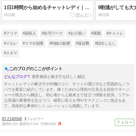
1日1時間から始めるチャットレディ｜スキマ時間の決め打ち両立術
20日前
38日前
#フリマ
#副収入
#在宅ワーク
#お小遣い
#夜職
#チャトレ
#メルレ
#スマホ副業
#内緒の副業
#遠征費
#顔出しなし
#スキマ
このブログのここがポイント
業界裏側と稼ぎ方を詳しく解説
チャットレディの稼ぎ方や待機のコツ、サイトの選び方など実践的なノウ
ハウを豊富に紹介しています。稼ぐための心理戦や注意点を現役マネージ
ャーの視点から解説し、初心者から上級者まで役立つ情報を提供。リアル
な現場の裏事情を交えつつ、確実に収入を増やすテクニックに焦点をあ
て、具体的な事例やシミュレーションも掲載しています。
2140568
1
週間IN:
210
週間OUT:
160
月間IN:
680