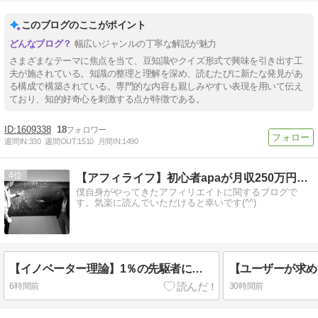
このブログのここがポイント
幅広いジャンルの丁寧な解説が魅力
さまざまなテーマに焦点を当て、豆知識やクイズ形式で興味を引き出す工
夫が施されている。知識の整理と理解を深め、読むたびに新たな発見があ
る構成で構築されている。専門的な内容も親しみやすい表現を用いて伝え
ており、知的好奇心を刺激する点が特徴である。
1609338
18
週間IN:
330
週間OUT:
1510
月間IN:
1490
4
【アフィライフ】初心者apaが月収250万円稼いだ方法
僕自身がやってきたアフィリエイトに関するブログで
す。気楽に読んでいただけると幸いです(^^)
【イノベーター理論】1％の先駆者になれないなら34％のアーリーマジョリティで良い。fable5をもっと早く使っておけばよかったという話
6時間前
30時間前