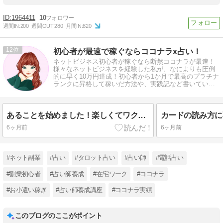
1964411
10
週間IN:
200
週間OUT:
280
月間IN:
820
12
初心者が最速で稼ぐならココナラx占い！
ネットビジネス初心者が稼ぐなら断然ココナラが最速！
様々なネットビジネスを経験した私が、なによりも圧倒
的に早く10万円達成！初心者から1か月で最高のプラチナ
ランクに昇格して稼いだ方法や、実践記など書いていま
す。
あることを始めました！楽しくてワクワクしています(^^)
6ヶ月前
6ヶ月前
#ネット副業
#占い
#タロット占い
#占い師
#電話占い
#副業初心者
#占い師養成
#在宅ワーク
#ココナラ
#お小遣い稼ぎ
#占い師養成講座
#ココナラ実績
このブログのここがポイント