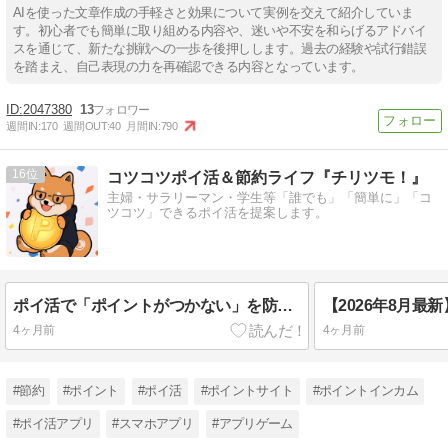
AIを使った文章作成の手軽さと効果について実例を交えて紹介していま
す。初心者でも簡単に取り組める内容や、迷いや不安を和らげるアドバイ
スを通じて、新たな挑戦への一歩を後押しします。過去の経験や試行錯誤
を踏まえ、自己表現の力を再確認できる内容となっています。
2047380
13
週間IN:
170
週間OUT:
40
月間IN:
790
16
コツコツポイ活＆節約ライフ『チリツモ！』
主婦・サラリーマン・学生等「誰でも」「簡単に」「コ
ツコツ」できるポイ活を提案します。
ポイ活で「ポイントがつかない」を防ぐ！ポイントサイト利用前のスマホ設定と鉄則
4ヶ月前
4ヶ月前
#節約
#ポイント
#ポイ活
#ポイントサイト
#ポイントインカム
#ポイ活アプリ
#スマホアプリ
#アプリゲーム