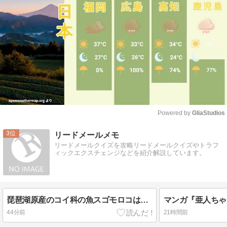
Powered by 
GliaStudios
Mute
3
リードメールメモ
リードメールクイズを攻略リードメールクイズやトラフ
ィックエクスチェンジなどを紹介解説しています。
琵琶湖原産のコイ科の魚スゴモロコは、主に水深何ｍ前後の砂泥底に棲んでいるでしょう？
44分前
21時間前