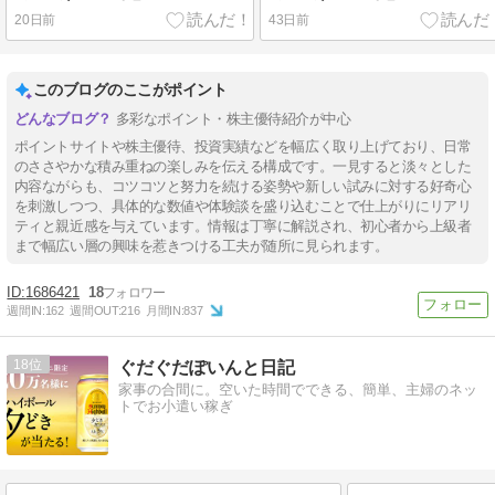
20日前
43日前
このブログのここがポイント
多彩なポイント・株主優待紹介が中心
ポイントサイトや株主優待、投資実績などを幅広く取り上げており、日常
のささやかな積み重ねの楽しみを伝える構成です。一見すると淡々とした
内容ながらも、コツコツと努力を続ける姿勢や新しい試みに対する好奇心
を刺激しつつ、具体的な数値や体験談を盛り込むことで仕上がりにリアリ
ティと親近感を与えています。情報は丁寧に解説され、初心者から上級者
まで幅広い層の興味を惹きつける工夫が随所に見られます。
1686421
18
週間IN:
162
週間OUT:
216
月間IN:
837
18
ぐだぐだぽいんと日記
家事の合間に。空いた時間でできる、簡単、主婦のネッ
トでお小遣い稼ぎ