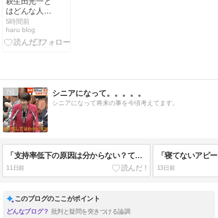
萩生田光一と
はどんな人？
｜経歴・実
5時間前
haru blog
家・旧統一教
会との関係や
高市政権での
役割は？
7
シニアになって。。。。。
シニアになって将来の事を今頃考えてます。
「支持率低下の原因は分からない？て事は国民の為に何をやったら良いのかわからんって事じゃん」
11日前
13日前
このブログのここがポイント
批判と疑問を突きつける論調