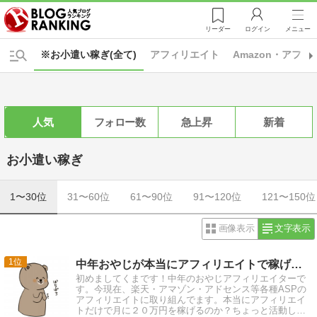
リーダー
ログイン
メニュー
※お小遣い稼ぎ(全て)
アフィリエイト
Amazon・アフ
人気
フォロー数
急上昇
新着
お小遣い稼ぎ
1〜30位
31〜60位
61〜90位
91〜120位
121〜150位
画像表示
文字表示
1
中年おやじが本当にアフィリエイトで稼げる？実験証明ブログ
初めましてくまです！中年のおやじアフィリエイターで
す。今現在、楽天・アマゾン・アドセンス等各種ASPの
アフィリエイトに取り組んでます。本当にアフィリエイ
トだけで月に２０万円を稼げるのか？ちょっと活動して