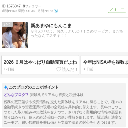
1576047
8
週間IN:
160
週間OUT:
360
月間IN:
670
24
新あまゆにもんこま
８年ぶりだよ、お久しぶりぶり！このサービス、まだあ
ったなんてステキ！！
2026 ６月はやっぱり自動売買だよね
今年はNISA枠を端数
17日前
31日前
このブログのここがポイント
実録風でリアルな投資と税務体験
税務の更正請求や投資活動を交えた実体験をリアルに綴ることで、種々の
金融手続きや資産運用の現場の空気感を具体的に伝えます。長年のこつこ
つとした取り組みや失敗談を交えつつ、さりげなく実用的な情報や裏話も
散りばめられ、個人の経済活動への深い理解を促します。親近感と適度な
ユーモア、鋭い観察眼を兼ね備えた文章で読者の関心を引きつけます。