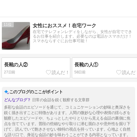
11
女性におススメ！在宅ワーク
在宅でテレフォンレディをしながら、女性が自宅ででき
るお仕事を紹介します。必要なのは電話かスマホだけ！
スマホならすぐにお仕事可能！
長靴の人②
長靴の人①
27日前
58日前
このブログのここがポイント
日常の会話を鋭く観察する文章群
多彩な会話のエピソードを通じて、コミュニケーションの妙味と奥深さを
鋭く描き出すことに特徴があります。人間の微妙な心理や表情の揺らぎを
観察したエピソードや、ちょっとしたやりとりから見える会話の裏側に焦
点を当てています。普段の些細なやり取りに潜む面白さや意外性を掘り下
げて、読んでいて飽きさせない独特の視点を持っています。心地よく自然
な語り口で、身近な会話の妙を味わうことができる内容となっています。