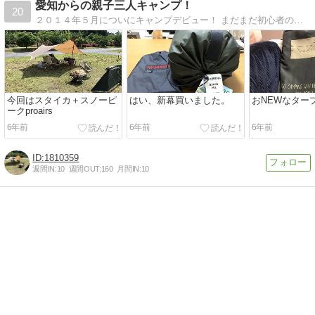
愛知からの親子三人キャンプ！
20
２０１４年５月についにキャンプデビュー！ まだまだ初心者の上くらいにはなったかな？ ソロキャンメイン、時々ファミキャン楽しんでます。
今回はスタイカ＋スノーピ
はい、新幕買いました。
おNEWなター
ークproairs
6年前
6年前
6年前
1810359
週間IN:
10
週間OUT:
160
月間IN:
10