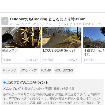
した盲点！
OutdoorのちCooking.ところにより時々Car
7
2016年5月ファミキャンデビュー。そこから月イチ以上のキャンプを目標にしています。from Yokohama
硬式グラブ
LOCUS GEAR Soris sil
３億年ぶりに
きた
77日前
4ヶ月前
5ヶ月前
#キャンプ
#アウトドア
#CAMP
#OUTDOORS
このブログのここがポイント
具体的な体験と実用性重視の情報掲載
多彩なテーマをリアルな体験や実用的な情報と共に綴るスタイルが特徴で
す。専門的な内容でも読みやすく、視点を変えた解説や日常に役立つヒン
トを映し出します。記事は親しみやすいトーンながらも鋭い切り口で、読