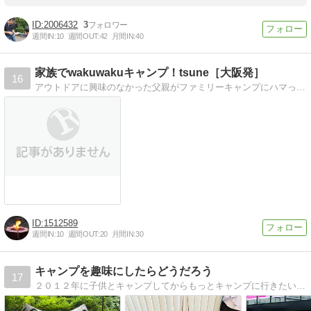
2006432
3
週間IN:
10
週間OUT:
42
月間IN:
40
家族でwakuwakuキャンプ！tsune［大阪発］
16
アウトドアに興味のなかった父親がファミリーキャンプにハマった！キャンプギアや関西のキャンプ場のレポートなど
1512589
週間IN:
10
週間OUT:
20
月間IN:
30
キャンプを趣味にしたらどうだろう
17
２０１２年に子供とキャンプしてからもっとキャンプに行きたい親父のブログ