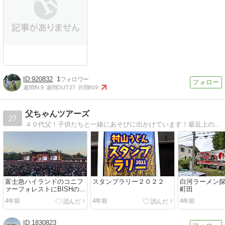
920832
1
週間IN:
9
週間OUT:
27
月間IN:
9
父ちゃんツアーズ
27
４０代父！子供たちと一緒にあそびに出かけています！最近上の娘が大きくなってきたので、なかなか遊んでもらえなくて、一人で関東１００名山挑戦したりしてます。
富士急ハイランドのコニフ
スタンプラリー２０２２
白河ラーメン探
ァーフォレストにBISHのラ
町田
イブに行ってきまた。
4年前
4年前
4年前
1830823