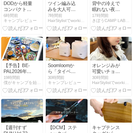
DODから軽量
ツイン編み込
背中の冷えで
コンパクトな
みを大人可愛
眠れない夜
2人用テーブ
く。リボンが
に。キャンプ
6時間前
7時間前
17時間前
キャンプレビュー
HairStylistでworking mama Diary
きぼうCAMP LAB｜ソロキャンプ×ミニチュアダックス
ル「マジカル
映えるフォー
用マットの選
テーブル」登
マルヘアアレ
び方
場
ンジ
【予告】BE-
Soomloomか
オレンジみが
PAL2026年10
ら「タイベッ
可愛いチョコ
月号の付録は
ク 撥水収納袋
レートブラウ
19時間前
30時間前
30時間前
僕がキャンプを始めたワケ
キャンプレビュー
HairStylistでworking mama Diary
ノルディスク
2個セット」
ン。ワイドバ
4ホール鋳鉄
登場
ングで大人可
スキレット｜
愛く
4つ同時に焼
けて楽しそ
う！
【週刊すず
【DCM】ステ
キャプテンス