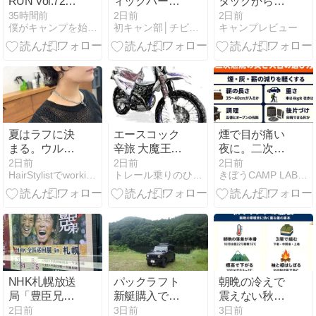
RUN Vol.72】
ィックバーナ
タッグから
ちょっと走り
ーをレビュ
「シャープナ
35時間前
2日前
2日前
僕がキャンプを始めたワケ
初キャン部│チビっ子連れパパママに向けたキャンプ情報の発信
キャンプレビュー
すぎた週間
ー！2,000円で
ー付きカッテ
97.63km――OBLA8km
買える高火力
ィングボード
と5000mTT再
バーナーの実
34cm」登場
挑戦｜
力を検証
2026/07/27〜
08/02【練習記
録】
夏はラフに決
エースコック
煙で目が痛い
まる。ウルフ
辛旅 大魔王入
夜に。二次燃
パーマでつく
り 博多激辛と
焼の焚き火台
2日前
2日前
2日前
HairStylistでworking mama Diary
トレール乗りのひとりごと
きぼうCAMP LAB｜ソロキャンプ×ミニチュアダックス
るこなれヘア
んこつラーメ
の選び方
ン を 実食！
NHK札幌放送
パックラフト
朝晩の冷えで
局「豊臣兄
新艇購入でお
震えない秋キ
弟！」全国巡
試しダウンリ
ャンプの服装
2日前
3日前
3日前