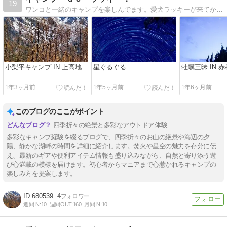
19
ワンコと一緒のキャンプを楽しんでます。愛犬ラッキーが来てからキャンプに目覚めた我家のたわいもないブログです！
小梨平キャンプ IN 上高地
星ぐるぐる
牡蠣三昧 IN 赤
1年3ヶ月前
1年5ヶ月前
1年6ヶ月前
このブログのここがポイント
四季折々の絶景と多彩なアウトドア体験
多彩なキャンプ経験を綴るブログで、四季折々のお山の絶景や海辺の夕
陽、静かな湖畔の時間を詳細に紹介します。焚火や星空の魅力を存分に伝
え、最新のギアや便利アイテム情報も盛り込みながら、自然と寄り添う遊
び心満載の模様を届けます。初心者からマニアまで心惹かれるキャンプの
楽しみ方を提案します。
680539
4
週間IN:
10
週間OUT:
160
月間IN:
10