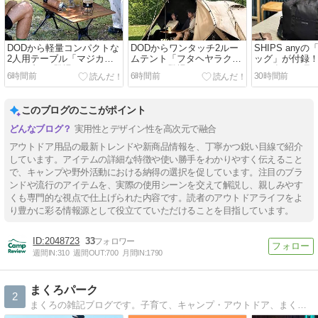
DODから軽量コンパクトな
DODからワンタッチ2ルー
SHIPS any
2人用テーブル「マジカル
ムテント「フタヘヤラクダ
ッグ」が付録！M
テーブル」登場
テント」登場
2026年10月号
6時間前
6時間前
30時間前
このブログのここがポイント
実用性とデザイン性を高次元で融合
アウトドア用品の最新トレンドや新商品情報を、丁寧かつ鋭い目線で紹介
しています。アイテムの詳細な特徴や使い勝手をわかりやすく伝えること
で、キャンプや野外活動における納得の選択を促しています。注目のブラ
ンドや流行のアイテムを、実際の使用シーンを交えて解説し、親しみやす
くも専門的な視点で仕上げられた内容です。読者のアウトドアライフをよ
り豊かに彩る情報源として役立てていただけることを目指しています。
2048723
33
週間IN:
310
週間OUT:
700
月間IN:
1790
まくろパーク
2
まくろの雑記ブログです。子育て、キャンプ・アウトドア、まくろの好き・趣味・おすすめをメインに様々な記事をアップしています。