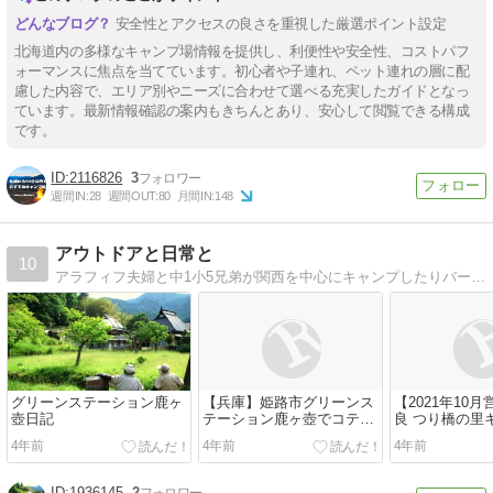
安全性とアクセスの良さを重視した厳選ポイント設定
北海道内の多様なキャンプ場情報を提供し、利便性や安全性、コストパフ
ォーマンスに焦点を当てています。初心者や子連れ、ペット連れの層に配
慮した内容で、エリア別やニーズに合わせて選べる充実したガイドとなっ
ています。最新情報確認の案内もきちんとあり、安心して閲覧できる構成
です。
2116826
3
週間IN:
28
週間OUT:
80
月間IN:
148
アウトドアと日常と
10
アラフィフ夫婦と中1小5兄弟が関西を中心にキャンプしたりバーベキューしたり外遊びしたり
グリーンステーション鹿ヶ
【兵庫】姫路市グリーンス
【2021年10
壺日記
テーション鹿ヶ壺でコテー
良 つり橋の里
ジ泊
4年前
4年前
4年前
1936145
2