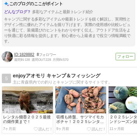
このブログのここがポイント
多彩なアイテムと最新トレンド紹介
キャンプに関する多彩なアイテムや最新トレンドを鋭く解説し、実用性と
デザイン性に優れたアイテムを掘り下げます。実際の使用感や比較レビュ
ーを通じて、装備選びのヒントをわかりやすく伝え、アウトドア生活をよ
り快適に彩る情報を提供します。初心者から上級者まで役立つ情報満載で
す。
1828882
8
週間IN:
138
週間OUT:
228
月間IN:
570
enjoyアオモリ キャンプ＆フィッシング
5
主に青森県内での釣りとキャンプに関するサイトです。
レンタル畑⑧２０２５最後
収穫も終盤、サツマイモカ
２０２５レン
の畑作業まで！
ボチャ！２０２５レンタル
ンドシーズン
畑⑦
7ヶ月前
9ヶ月前
11ヶ月前