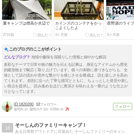
夏キャンプは標高か水辺で
カインズのコンテナをかっ
星野源のライ
こよくしたよ
27日前
3ヶ月前
5ヶ月前
このブログのここがポイント
地域や趣味を深掘りした情報と細やかな解説
多彩なテーマで日常や旅の魅力を伝える記事は、身近なアイテムから歴史
的建造物まで幅広く取り上げています。個々の体験に基づきながらも、全
体として話の流れや意外な繋がりを感じさせる構成は、読む楽しさを高め
てくれます。 鉄則に沿った丁寧な描写とともに、ちょっとした発見や新し
い視点を提供し、読み進めるほどに奥深さを味わえる一冊のような仕上が
りとなっています。
1820200
12
週間IN:
10
週間OUT:
310
月間IN:
10
そーしんのファミリーキャンプ！
18
ある日突然アウトドアに目覚めた そーしんファミリーのキャンプ日記です。 はたしてどんな結末が待っているのか・・・