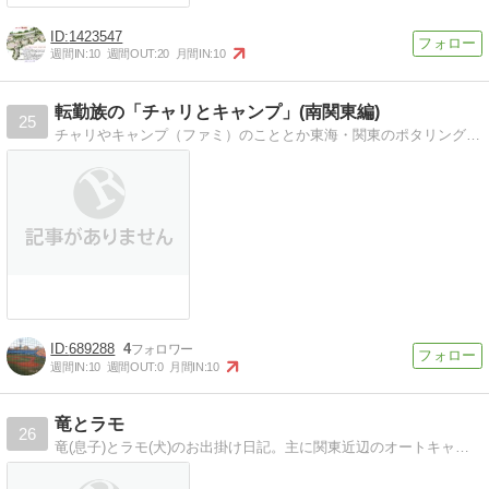
1423547
週間IN:
10
週間OUT:
20
月間IN:
10
転勤族の「チャリとキャンプ」(南関東編)
25
チャリやキャンプ（ファミ）のこととか東海・関東のポタリング、キャンプ場、温泉、キャンプ用品のこと書いてます
689288
4
週間IN:
10
週間OUT:
0
月間IN:
10
竜とラモ
26
竜(息子)とラモ(犬)のお出掛け日記。主に関東近辺のオートキャンプ場に出掛けます。