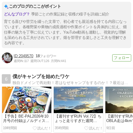
このブログのここがポイント
季節ごとの作業記録と収穫の様子を詳細に紹介
育てる喜びや苦労を綴った文章で、初心者でも親近感を持てる内容になっ
ています。各種野菜や果物の成長過程や作業ポイントを具体的に伝え、畑
仕事の魅力を丁寧に伝えています。YouTube動画も連動し、視覚的な理解
も深められる工夫がされています。畑を管理する楽しさと工夫を理解でき
る内容です。
2049570
18
週間IN:
117
週間OUT:
126
月間IN:
441
僕がキャンプを始めたワケ
6
独自ドメインで再始動！君はなぜキャンプをするのか！？最近はマラソン熱も高し！！僕キャン第2章開幕です！！
【予告】BE-PAL2026年10
【週刊すずRUN Vol.72】ち
【週刊すずRUN 
月号の付録はノルディスク
ょっと走りすぎた週間
OBLA走は4k
4ホール鋳鉄スキレット｜4
97.63km――OBLA8kmと
――1000m×7
19時間前
35時間前
9日前
つ同時に焼けて楽しそう！
5000mTT再挑戦｜
で粘った1週間