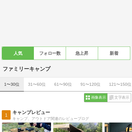
人気
フォロー数
急上昇
新着
ファミリーキャンプ
1〜30位
31〜60位
61〜90位
91〜120位
121〜150位
画像表示
文字表示
キャンプレビュー
1
キャンプ、アウトドア関連のレビューブログ