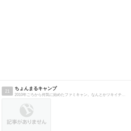
ちょんまるキャンプ
21
2010年ごろから何気に始めたファミキャン。なんとかツキイチキャンプを目指しています^^ キャンプ以外にもお出かけや料理やスキーに田んぼ等、多趣味なオヤジの…