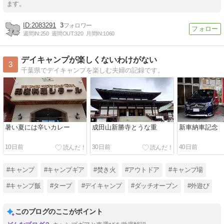
ます。
2083291
3
週間IN:
250
週間OUT:
320
月間IN:
1060
デイキャンプが楽しくないわけがない
3
千葉県でデイキャンプを楽しむ夫婦の記録です。
暑い夏には辛いカレー
成田山新勝寺とうな重
新車納車記念
10日前
30日前
40日前
#キャンプ
#キャンプギア
#焚き火
#アウトドア
#キャンプ場
#キャンプ飯
#タープ
#デイキャンプ
#ダッチオーブン
#外遊び
このブログのここがポイント