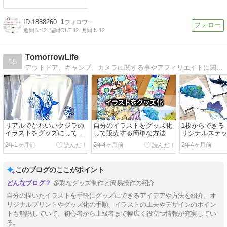
1888260
1
週間IN:
12
週間OUT:
12
月間IN:
12
TomorrowLife
15
アウトドア、キャンプ、カメラに関する事やアフィリエイトに関する情報を発信します
リアルでかわいいクジラの
自分のイラストをグッズ化
1枚からできる
イラストをグッズにしてみ
して販売する簡単な方法
リジナルステ
ました
てみました
2年1ヶ月前
2年4ヶ月前
2年4ヶ月前
このブログのここがポイント
多彩なグッズ制作と簡易操作の紹介
自分の描いたイラストを手軽にグッズにできるアイデアや方法を紹介。オ
リジナルプリントやグッズ化の手順、イラストの工夫やデザインのポイン
トも解説していて、初心者から上級者まで幅広く役立つ情報が充実してい
る。