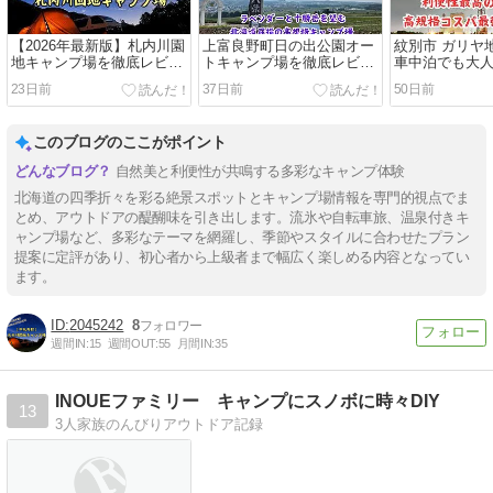
【2026年最新版】札内川園
上富良野町日の出公園オー
紋別市 ガリヤ
地キャンプ場を徹底レビュ
トキャンプ場を徹底レビュ
車中泊でも大
ー！
ー！ラベンダーと十勝岳を
23日前
37日前
50日前
望む北海道屈指の高規格キ
ャンプ場
このブログのここがポイント
自然美と利便性が共鳴する多彩なキャンプ体験
北海道の四季折々を彩る絶景スポットとキャンプ場情報を専門的視点でま
とめ、アウトドアの醍醐味を引き出します。流氷や自転車旅、温泉付きキ
ャンプ場など、多彩なテーマを網羅し、季節やスタイルに合わせたプラン
提案に定評があり、初心者から上級者まで幅広く楽しめる内容となってい
ます。
2045242
8
週間IN:
15
週間OUT:
55
月間IN:
35
INOUEファミリー キャンプにスノボに時々DIY
13
3人家族のんびりアウトドア記録