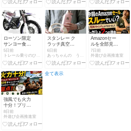
ンパーがすす
較
める「おうち
キャンプ」
ローソン限定
スタンレー ク
Amazonセー
サンヨー食品
ラッチ真空断
ルを全部見た
あさ利監修 旨
熱ボトルが気
結果…10年キ
5日前
6日前
7日前
トレール乗りのひとりごと
あっちゃんの うちキャン
外遊び企画推進室
辛ネギラーメ
になる！薄型
ャンパーが
ン を 実食！
で持ち運びや
「今回はスル
すい新作水筒
ー推奨」と思
をチェック
った理由
全て表示
強風でも火力
十分！プリム
ス「オンジ
8日前
外遊び企画推進室
ャ」を10年キ
ャンパーがフ
ァミリーで試