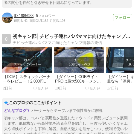
者の関心を自然と引き寄せる仕組みになっています。
1985983
5
週間IN:
42
週間OUT:
162
月間IN:
126
初キャン部│チビっ子連れパパママに向けたキャンプ情報の発信
8
チビっ子連れパパママに向けたキャンプ情報の発信
【DCM】スティックバーナ
【ダイソー】COBライト
【ダイソー】
ーをレビュー！2,000円で
PROは最大500ルーメン！
皿なら「深月
買える高火力バーナーの実
キャンプで使える550円の
め！110円と
2日前
10日前
17日前
力を検証
神コスパライトだった
級感が魅力
このブログのここがポイント
バーナーからテーブルまで個性豊かに解説
初キャン部は、コスパと実用性を重視したアウトドア用品レビューを展開
します。低価格ながら高性能を誇る商品を紹介し、何度も使いたくなる工
夫や点検ポイントも丁寧に解説。自然の魅力を活かしつつ、便利で使いや