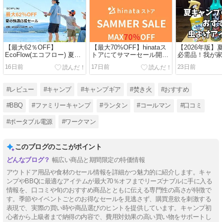
【最大62％OFF】
【最大70%OFF】hinataス
【2026年版
EcoFlow(エコフロー) 夏の
トアにてサマーセール開催
必需品！我が
快適応援セール開催中！お
中！おすすめアウトドア・
策＆おすすめ
16日前
17日前
23日前
すすめ商品・お得情報総ま
キャンプ用品総まとめ！
ム！
とめ！
#レビュー
#キャンプ
#キャンプギア
#焚き火
#おすすめ
#BBQ
#ファミリーキャンプ
#ランタン
#コールマン
#口コミ
#ポータブル電源
#ワークマン
このブログのここがポイント
幅広い商品と期間限定の特価情報
アウトドア用品や食材のセール情報を詳細かつ魅力的に紹介します。キャ
ンプやBBQに最適なアイテムが最大70％オフまでリーズナブルに手に入る
情報を、口コミや旬のおすすめ商品とともに伝える専門性の高さが特徴で
す。季節やイベントごとのお得なセールを見逃さず、購買意欲を刺激する
表現で、実際の買い時や商品選びのヒントを提供しています。キャンプ初
心者から上級者まで納得の内容で、費用対効果の高い買い物をサポートし