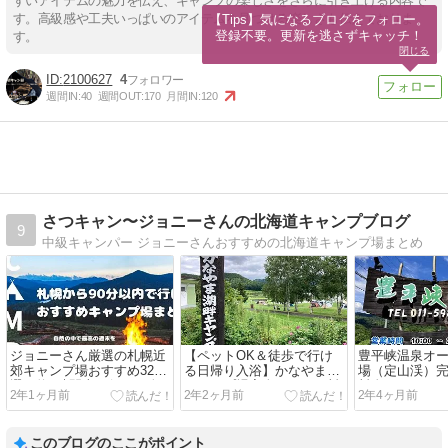
すいアイテムの魅力を伝え、キャンプの楽しさをさらに引き上げる内容で
す。高級感や工夫いっぱいのアイテムを見つける楽しさも伝えておりま
【Tips】気になるブログをフォロー。

登録不要。更新を逃さずキャッチ！
す。
閉じる
2100627
4
週間IN:
40
週間OUT:
170
月間IN:
120
さつキャン〜ジョニーさんの北海道キャンプブログ
9
中級キャンパー ジョニーさんおすすめの北海道キャンプ場まとめ
ジョニーさん厳選の札幌近
【ペットOK＆徒歩で行け
豊平峡温泉オ
郊キャンプ場おすすめ32
る日帰り入浴】かなやま湖
場（定山渓）
選！約1時間半で行ける人
キャンプ場完全ガイド！料
料金システム
2年1ヶ月前
2年2ヶ月前
2年4ヶ月前
気キャンプ場を紹介
金システム＆サイトの選び
覚えておくべ
方や注意点
このブログのここがポイント