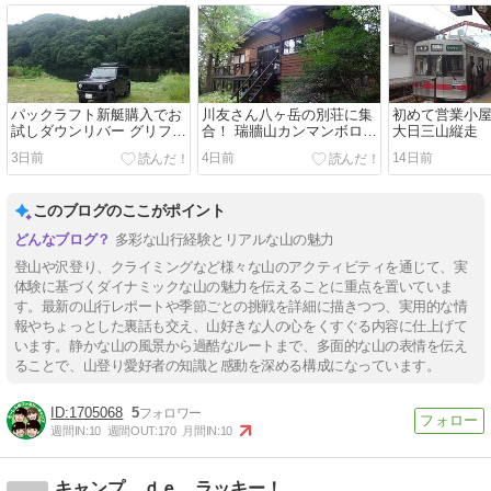
パックラフト新艇購入でお
川友さん八ヶ岳の別荘に集
初めて営業小
試しダウンリバー グリフォ
合！ 瑞牆山カンマンボロン
大日三山縦走
ンラフト ストレウス
ルート
3日前
4日前
14日前
このブログのここがポイント
多彩な山行経験とリアルな山の魅力
登山や沢登り、クライミングなど様々な山のアクティビティを通じて、実
体験に基づくダイナミックな山の魅力を伝えることに重点を置いていま
す。最新の山行レポートや季節ごとの挑戦を詳細に描きつつ、実用的な情
報やちょっとした裏話も交え、山好きな人の心をくすぐる内容に仕上げて
います。静かな山の風景から過酷なルートまで、多面的な山の表情を伝え
ることで、山登り愛好者の知識と感動を深める構成になっています。
1705068
5
週間IN:
10
週間OUT:
170
月間IN:
10
キャンプ ｄｅ ラッキー！