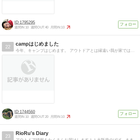
1795295
週間IN:
10
週間OUT:
40
月間IN:
10
campはじめました
22
今年、キャンプはじめます。 アウトドアとは縁遠い我が家ではありますが、少しでも先輩キャンパーの皆さんと交流させて頂こうと思い立ってブログも同時にはじめました…
1744560
週間IN:
10
週間OUT:
20
月間IN:
10
RioRu's Diary
23
アウトドア情報をたくさんお届けします＾＾大阪発のぱぱ、まま、長女、次女の４人で行くドタバタなアウトドア日記です。