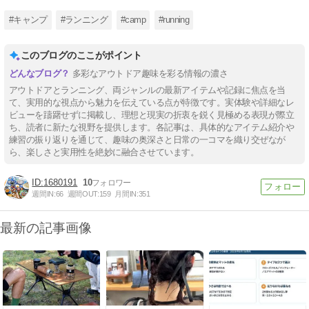
2026/07/27〜08/02【練習記
2026/07/20〜
録】
録】
#キャンプ
#ランニング
#camp
#running
このブログのここがポイント
多彩なアウトドア趣味を彩る情報の濃さ
アウトドアとランニング、両ジャンルの最新アイテムや記録に焦点を当
て、実用的な視点から魅力を伝えている点が特徴です。実体験や詳細なレ
ビューを躊躇せずに掲載し、理想と現実の折衷を鋭く見極める表現が際立
ち、読者に新たな視野を提供します。各記事は、具体的なアイテム紹介や
練習の振り返りを通じて、趣味の奥深さと日常の一コマを織り交ぜなが
ら、楽しさと実用性を絶妙に融合させています。
1680191
10
週間IN:
66
週間OUT:
159
月間IN:
351
最新の記事画像