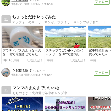
週間IN:
21
週間OUT:
125
月間IN:
28
ちょっとだけやってみた
11
アラフォーのサラリーマンが、ファミリーキャンプや子育て、日々の徒然、乗り物等について書いています。最近はキャンプ記事が多めです。
プラティパスのようなもの
ステップワゴン(RP3)のバ
家事時短計画 
を一晩で乾燥させてみた
ッテリーをDIYで交換して
買ってみた～
みた
2年11ヶ月前
3年前
3年前
1951739
7
週間IN:
18
週間OUT:
153
月間IN:
54
マンマのまんまでいいべさ
12
ありのままに北海道で年中キャンプ中