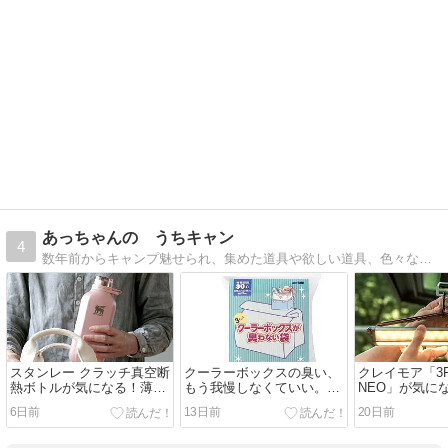
あっちゃんの うちキャン
4
数年前からキャンプ魅せられ、集めた道具や欲しい道具、色々なキャンプ道具を比較してみたりして妄想を膨らませ、あれこれ勝手に書いてるブログです
スタンレー クラッチ真空断
クーラーボックスの臭い、
クレイモア「3F
熱ボトルが気になる！薄型
もう我慢しなくていい。
NEO」が気に
で持ち運びやすい新作水筒
BOS「臭わない袋」が地味
9500ルーメ
6日前
13日前
20日前
をチェック
に神アイテムかもしれない
ン！！