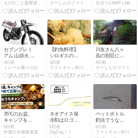
えびGこと還暦過ぎのお祖父ちゃんがグルメにアウトドア等を紹介
そーしんのファミリーキャンプ！
きぼうCAMP LAB｜ソロキャンプ×ミニチュアダックス
回展を見てき
バー グリフォ
｜重ね着の正
た｜食堂ラン
ンラフト スト
解
チも楽しめる
レウス
セブンプレミ
【釣魚料理】
川友さん八ヶ
アム 山頭火 カ
シロギスの梅
岳の別荘に集
リーメン を 実
しそ巻き天ぷ
合！ 瑞牆山カ
4日前
4日前
4日前
トレール乗りのひとりごと
ファミキャン釣り日誌
そーしんのファミリーキャンプ！
食！
ら｜大葉と梅
ンマンボロン
肉でさっぱり
ルート
食べられる簡
単レシピ
35℃のお盆、
ネオアイス保
ペットボトル
キャンプをや
冷剤はロゴス
釣法でうなぎ
めて正解でし
より強い？保
調査
5日前
5日前
5日前
外遊び企画推進室
ZigZag！！
ファミキャン釣り日誌
た。10年キャ
冷力を徹底比