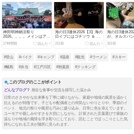
神田明神納涼祭り
海の日3連休2026【3】海の
海の日3連休20
2026。。。。メインはアニ
日イブにはゴチソウ ＆ ン
が、オルスバ
ソン盆踊り？（千代田区外
マい酒！！（旨い酒旬の肴
活。。チキン
17時間前
2日前
3日前
神田）
きよみ・江戸川区江戸川）
には終止符を
#登山
#バイク
#キャンプ
#温泉
#観光
#ラーメン
#スキー
#離島
#弁当
#江戸川区
#秋葉原
#クッキング
このブログのここがポイント
身近な食事や交流を描写した温かみ
日常のささやかな出来事を丁寧に綴りながら、家庭や地域の風景を温かく
伝えるのが特徴です。子どもや配偶者との何気ないやりとりや、季節のイ
ベント、地元の祭りや風習も巧みに盛り込み、日常に色を添えています。
ユーモアや親しみやすさを大切にしながら、計算された言葉選びで家族の
温もりや地域の風情を浮き彫りにしており、読むことでほっこりとした気
持ちになれる工夫が随所に見られます。