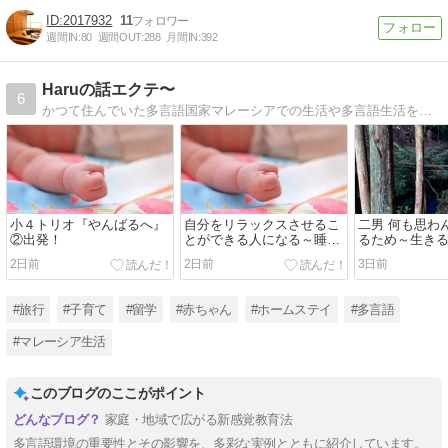
2017932
11
週間IN:
80
週間OUT:
288
月間IN:
392
Haruの話エクテ〜
6
かつて住んでいた多言語国家マレーシアでの生活や多言語生活を紹介しています。自然と多言語をgetしていく子どもたちの様子や言語習得のプロセス、多言語生活とは何かを発信中。マレーシアの楽しい文化や習慣も公開中です。
小４トリオ『やんばるへ』
自分をリラックスさせるこ
二男 何も思わ
②出発！
とができる人になる～睡眠
るため～生き
を削ってのゲーム➡要注意
2日前
2日前
3日前
「失明＆てんかん」
#旅行
#子育て
#留学
#赤ちゃん
#ホームステイ
#多言語
#マレーシア生活
このブログのここがポイント
家庭・地域で広がる新感覚教育法
多言語環境の重要性とその影響を、多彩な実例とともに紹介しています。