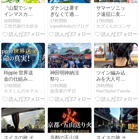
『山梨でシャ
ダナンは暑す
サマーソニッ
インマスカッ
ぎなくて過ご
ク遠征に友達
ト１房狩り＆
しやすい！
と泊まるホテ
16時間前
17時間前
17時間前
三世代旅行大好きババがオススメする家族旅行
tripwithkidsのブログ
カズくんのコンサートblog
１房お持ち帰
ル5選！費
り 鶏五目御
用・立地を徹
飯・富士桜ポ
底比較
ークほうとう
鍋御膳の昼
食・季節の花
観賞』【【南
越谷 出発】
Ripple 世界送
神田明神納涼
ツイン編み込
金の仕組み
祭り
みを大人可愛
XRPLとの違
2026。。。。
く。リボンが
17時間前
17時間前
25時間前
カズくんのホテル宿泊攻略blog
放浪者の平日
HairStylistでworking mama Diary
いをわかりや
メインはアニ
映えるフォー
すく解説
ソン盆踊り？
マルヘアアレ
（千代田区外
ンジ
神田）
スイスの旅 そ
京都の五山送
スイスの旅 そ