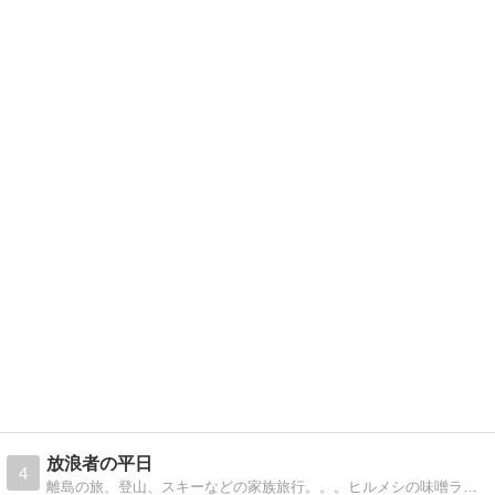
放浪者の平日
4
離島の旅、登山、スキーなどの家族旅行。。。ヒルメシの味噌ラーメンやカレーなど。。トォチャンと家族の日常を綴ったブログです。