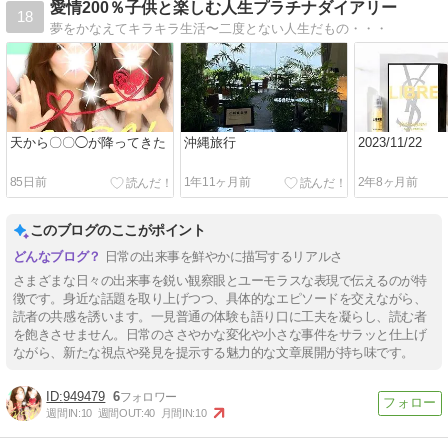
愛情200％子供と楽しむ人生プラチナダイアリー
18
夢をかなえてキラキラ生活〜二度とない人生だもの・・・
天から〇〇◯が降ってきた
沖縄旅行
2023/11/22
85日前
1年11ヶ月前
2年8ヶ月前
このブログのここがポイント
日常の出来事を鮮やかに描写するリアルさ
さまざまな日々の出来事を鋭い観察眼とユーモラスな表現で伝えるのが特
徴です。身近な話題を取り上げつつ、具体的なエピソードを交えながら、
読者の共感を誘います。一見普通の体験も語り口に工夫を凝らし、読む者
を飽きさせません。日常のささやかな変化や小さな事件をサラッと仕上げ
ながら、新たな視点や発見を提示する魅力的な文章展開が持ち味です。
949479
6
週間IN:
10
週間OUT:
40
月間IN:
10