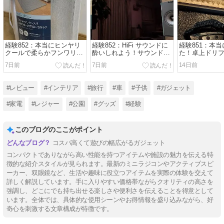
経験852：本当にヒンヤリ
経験852：HiFi サウンドに
経験851：本
クールで柔らかフンワリ！
酔いしれよう！サウンドバ
た！卓上ドリ
ニトリの「30 ㎜厚手ウレタ
ーも良いけど、HiFiアクテ
コンが小さく
7日前
7日前
14日前
ン入りラグ（Nクール）」
ィブスピーカーがカッコい
性能だった！
が暑い夏におススメでし
い！KEF の「coda W」を
り遊びまくろ
た！
紹介します！
#レビュー
#インテリア
#旅行
#車
#子供
#ガジェット
#家電
#レジャー
#公園
#グッズ
#経験
このブログのここがポイント
コスパ高くて遊びの幅広がるガジェット
コンパクトでありながら高い性能を持つアイテムや施設の魅力を伝える特
徴的な紹介スタイルが見られます。最新のミニラジコンやアクティブスピ
ーカー、双眼鏡など、生活や趣味に役立つアイテムを実際の体験を交えて
詳しく解説しています。手に入りやすい価格帯ながらクオリティの高さを
強調し、どこにでも持ち出せる楽しさや便利さを伝えることを得意として
います。全体では、具体的な使用シーンやお得情報を盛り込みながら、好
奇心を刺激する文章構成が特徴です。