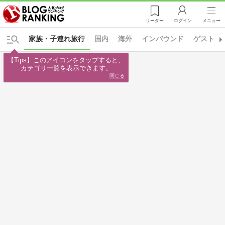
リーダー
ログイン
メニュー
家族・子連れ旅行
国内
海外
インバウンド
ゲストハ
【Tips】このアイコンをタップすると、

カテゴリ一覧を表示できます。
閉じる