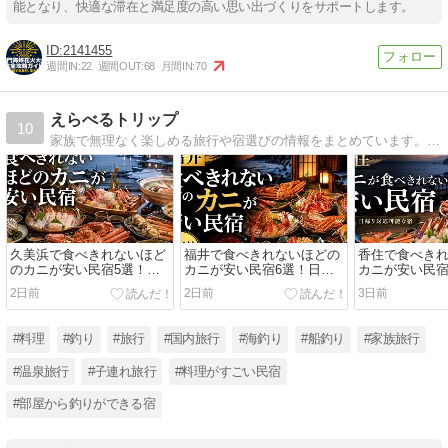
能となり、快適な滞在と満足度の高い思い出づくりをサポートします。
2141455
週間IN:
22
週間OUT:
68
月間IN:
70
えらべるトリップ
10
家族で無理なく楽しめる旅行や宿選びの情報をまとめています。海の近くで少し釣りを楽しめる宿、子ども連れでも動きやすい釣り旅、景色や食事も大切にできる宿を中心に紹介。
久美浜で食べきれないほど
福井で食べきれないほどの
香住で食べき
のカニが安い民宿5選！日
カニが安い民宿6選！日帰
カニが安い民宿
帰りで行ける宿も紹介
りランチや名湯が楽しめる
しで行ける宿
2日前
2日前
3日前
宿
#料理
#釣り
#旅行
#国内旅行
#海釣り
#船釣り
#家族旅行
#温泉旅行
#子連れ旅行
#料理がすごい民宿
#部屋から釣りができる宿