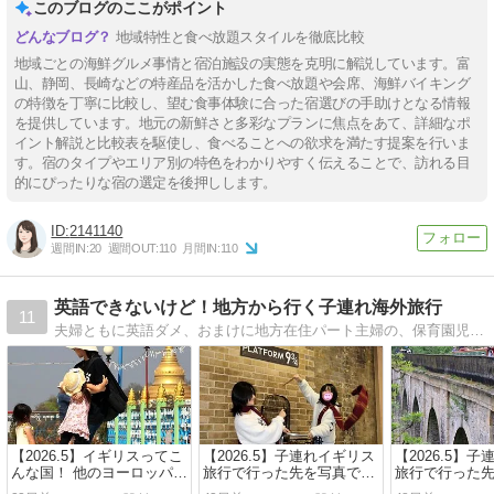
このブログのここがポイント
地域特性と食べ放題スタイルを徹底比較
地域ごとの海鮮グルメ事情と宿泊施設の実態を克明に解説しています。富
山、静岡、長崎などの特産品を活かした食べ放題や会席、海鮮バイキング
の特徴を丁寧に比較し、望む食事体験に合った宿選びの手助けとなる情報
を提供しています。地元の新鮮さと多彩なプランに焦点をあて、詳細なポ
イント解説と比較表を駆使し、食べることへの欲求を満たす提案を行いま
す。宿のタイプやエリア別の特色をわかりやすく伝えることで、訪れる目
的にぴったりな宿の選定を後押しします。
2141140
週間IN:
20
週間OUT:
110
月間IN:
110
英語できないけど！地方から行く子連れ海外旅行
11
夫婦ともに英語ダメ、おまけに地方在住パート主婦の、保育園児と一緒に行く節約海外旅行記です。台湾、東南アジア、ヨーロッパなど。
【2026.5】イギリスってこ
【2026.5】子連れイギリス
【2026.5】
んな国！ 他のヨーロッパ諸
旅行で行った先を写真で紹
旅行で行った
国と違って驚いたこと12選
介＜後編＞(小5＆中3:子連
介＜中編＞(小5