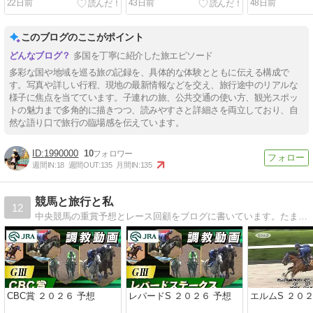
22日前
43日前
48日前
(小5＆中3:子連れイギリス
れイギリス旅 ♯4)
れイギリス旅 ♯3
旅 ♯5)
このブログのここがポイント
多国を丁寧に紹介した旅エピソード
多彩な国や地域を巡る旅の記録を、具体的な体験とともに伝える構成で
す。写真や詳しい行程、現地の最新情報などを交え、旅行途中のリアルな
様子に焦点を当てています。子連れの旅、公共交通の使い方、観光スポッ
トの魅力まで多角的に描きつつ、読みやすさと詳細さを両立しており、自
然な語り口で旅行の臨場感を伝えています。
1990000
10
週間IN:
18
週間OUT:
135
月間IN:
135
競馬と旅行と私
12
中央競馬の重賞予想とレース回顧をブログに書いています。たまには旅行とかも♪
CBC賞 ２０２６ 予想
レパードS ２０２６ 予想
エルムS ２０２