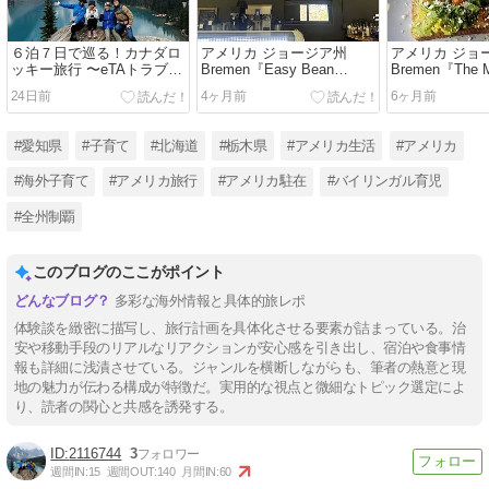
６泊７日で巡る！カナダロ
アメリカ ジョージア州
アメリカ ジョ
ッキー旅行 〜eTAトラブ
Bremen『Easy Bean
Bremen『The Me
ル・バンフ周辺観光スポッ
Coffee イージー・ビーン・
Cafe ザ・マ
24日前
4ヶ月前
6ヶ月前
トまとめ
コーヒー』
カフェ 』
#愛知県
#子育て
#北海道
#栃木県
#アメリカ生活
#アメリカ
#海外子育て
#アメリカ旅行
#アメリカ駐在
#バイリンガル育児
#全州制覇
このブログのここがポイント
多彩な海外情報と具体的旅レポ
体験談を緻密に描写し、旅行計画を具体化させる要素が詰まっている。治
安や移動手段のリアルなリアクションが安心感を引き出し、宿泊や食事情
報も詳細に浅漬させている。ジャンルを横断しながらも、筆者の熱意と現
地の魅力が伝わる構成が特徴だ。実用的な視点と微細なトピック選定によ
り、読者の関心と共感を誘発する。
2116744
3
週間IN:
15
週間OUT:
140
月間IN:
60