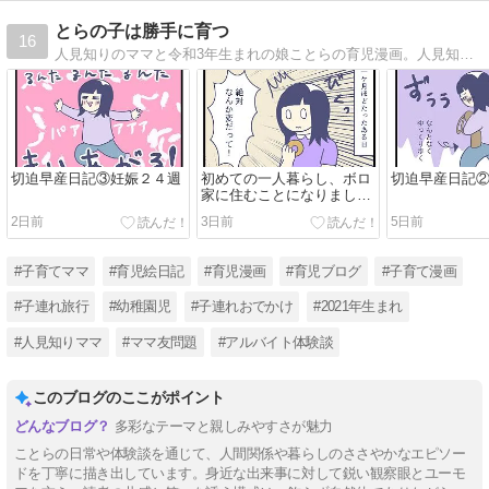
とらの子は勝手に育つ
16
人見知りのママと令和3年生まれの娘ことらの育児漫画。人見知りママがママ友作りに奮闘したり、子連れ旅行の漫画もあるよ。ヤバいアルバイト先の体験談も連載しています！
切迫早産日記③妊娠２４週
初めての一人暮らし、ボロ
切迫早産日記
家に住むことになりました
(16)
2日前
3日前
5日前
#子育てママ
#育児絵日記
#育児漫画
#育児ブログ
#子育て漫画
#子連れ旅行
#幼稚園児
#子連れおでかけ
#2021年生まれ
#人見知りママ
#ママ友問題
#アルバイト体験談
このブログのここがポイント
多彩なテーマと親しみやすさが魅力
ことらの日常や体験談を通じて、人間関係や暮らしのささやかなエピソー
ドを丁寧に描き出しています。身近な出来事に対して鋭い観察眼とユーモ