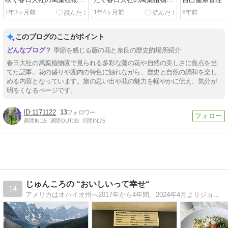
咲く春日大社の萬葉植物園
たく春日大社の萬葉植物園
自己健康管理
の藤の花々[後編]
へ[前編]
1年3ヶ月前
1年4ヶ月前
6年前
このブログのここがポイント
季節を感じる藤の花と奈良の歴史的場所紹介
春日大社の萬葉植物園で見られる多彩な藤の花や自然の美しさに焦点を当
てた記事。花の盛りや園内の特色に触れながら、歴史と自然の調和を楽し
める内容となっています。旅の思い出や花の魅力を軽やかに伝え、気分が
明るくなるページです。
1171122
13
週間IN:
15
週間OUT:
33
月間IN:
75
じゅんころの “おいしいって幸せ“
14
アメリカはオハイオ州へ2017年から4年間、2024年4月よりジョージア州へ駐在中！アメリカでの生活、旅行、グルメのリアルをお届けします♪