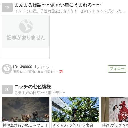
まんまる物語〜〜あおい星にうまれる〜〜
19
インドで出産。子連れ旅旅に出よう！ あれ？Ｂａｂｙ授かった＾＾ じゃー家族３人で旅しよー＾＾ノ
1490066
1
週間IN:
10
週間OUT:
0
月間IN:
10
ニッチの七色模様
20
専業主婦の日常〜結婚20年目〜
神津島旅行3泊5日～フェリ
さくらんぼ狩りと天文台
映画:プラダを