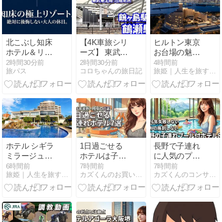
北こぶし知床
【4K車旅シリ
ヒルトン東京
ホテル＆リゾ
ーズ】 東武東
お台場の魅力
ートのブログ
上線沿線車旅
は？アクセ
2時間30分前
2時間30分前
4時間前
旅パス
コロちゃんの旅日記
旅姫｜人生を旅するすべての人のお供に
徹底解説
~鶴ヶ島駅 か
ス・駐車場を
ら 鶴瀬駅~
紹介
ホテル シギラ
1日過ごせる
長野で子連れ
ミラージュの
ホテルは子連
に人気のプー
魅力は？客
れに人気！安
ル付きホテル
6時間前
7時間前
7時間前
旅姫｜人生を旅するすべての人のお供に
カズくんのお買い物blog
カズくんのコンサートblog
室・アクセ
いしコスパ抜
おすすめ8
ス・駐車場を
群なおすすめ
選！失敗しな
紹介
7選を公開
い選び方を伝
授