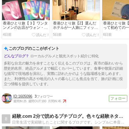
香港ひとり旅【３】ワンタ
香港ひとり旅【2】選んだ
香港ひとり旅【
ンメンのお店がウォン・カ
ホテルが一人旅にフィット
って初めての
ーワイ推しだった
しすぎた
にした理由
4日前
5日前
6日前
このブログのここがポイント
ローカルグルメと観光スポット紹介に特化
多彩な台北の魅力を余すことなく伝えるこのブログは、夜市の賑わいから
歴史的名所、絶品グルメまで幅広くカバーしています。食事や散策の詳細
な描写で現地感を演出し、実際に訪れたかのような臨場感を楽しめます。
また、利便性の高さや地元の人々の暮らしにも焦点を当て、旅の計画に役
立つ情報を提供しています。
1605096
3
週間IN:
25
週間OUT:
180
月間IN:
45
経験.com 2分で読めるプチブログ。色々な経験ネタ集です！
8
日常生活で実経験したことに関するブログです。シンプルに本音でレビューします。暇つぶしにどうぞ！