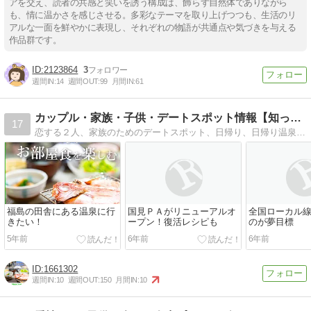
アを交え、読者の共感と笑いを誘う構成は、飾らず自然体でありながら
も、情に温かさを感じさせる。多彩なテーマを取り上げつつも、生活のリ
アルな一面を鮮やかに表現し、それぞれの物語が共通点や気づきを与える
作品群です。
2123864
3
週間IN:
14
週間OUT:
99
月間IN:
61
カップル・家族・子供・デートスポット情報【知って得する情報…
17
恋する２人、家族のためのデートスポット、日帰り、日帰り温泉、ドライブコースを、沖縄から北海道まで情報満載で紹介
福島の田舎にある温泉に行
国見ＰＡがリニューアルオ
全国ローカル
きたい！
ープン！復活レシピも
のが夢目標
5年前
6年前
6年前
1661302
週間IN:
10
週間OUT:
150
月間IN:
10