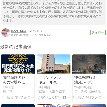
家族や地域の努力によって、子どもの思考や言語感覚が豊かに育まれる様
子を伝え、自然な形での学びや成長を促す方法を提案します。実践例を通
じて、環境の濃さが創る未来像を鋭く掲示。多言語教養の多彩な側面を解
き明かし、家庭や地域の交流による多角的な学びの可能性に焦点を当てて
います。
2111467
12
週間IN:
30
週間OUT:
75
月間IN:
132
最新の記事画像
関門海峡の花
グランドメル
神津島旅行3
火の穴場を徹
キュール奈良
泊5日～フェ
底解説！混雑
橿原の魅力
リー編～
1時間前
2時間前
2時間20分前
旅パス
旅姫｜人生を旅するすべての人のお供に
ニッチの七色模様
回避と完全攻
は？客室・温
略ガイド
泉・アクセ
ス・駐車場を
紹介