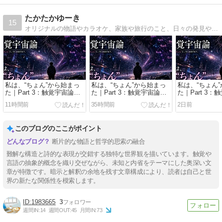
たかたかゆーき
15
オリジナルの物語やカラオケ、家族や旅行のこと、日々の発見や伝えたいこと、紹介したいことなどをつづる雑記ブログです。
私は、“ちょん”から始まっ
私は、“ちょん”から始まっ
私は、“ちょん
た｜Part 3：触覚宇宙論｜
た｜Part 3：触覚宇宙論｜
た｜Part 3
Act.37「遺書の最後の行」
Act.36「帰ってきた言葉」
Act.35「宇
11時間前
35時間前
2日前
このブログのここがポイント
断片的な物語と哲学的思索の融合
難解な構造と詩的な表現が交錯する独特な世界観を描いています。触覚や
言語の抽象的概念を織り交ぜながら、未知と内省をテーマにした奥深い文
章が特徴です。暗示と解釈の余地を残す文章構成により、読者は自己と世
界の新たな関係性を模索します。
1983665
3
週間IN:
14
週間OUT:
45
月間IN:
73