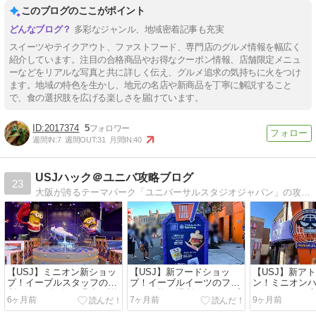
このブログのここがポイント
多彩なジャンル、地域密着記事も充実
スイーツやテイクアウト、ファストフード、専門店のグルメ情報を幅広く
紹介しています。注目の合格商品やお得なクーポン情報、店舗限定メニュ
ーなどをリアルな写真と共に詳しく伝え、グルメ追求の気持ちに火をつけ
ます。地域の特色を生かし、地元の名店や新商品を丁寧に解説すること
で、食の選択肢を広げる楽しさを届けています。
2017374
5
週間IN:
7
週間OUT:
31
月間IN:
40
USJハック＠ユニバ攻略ブログ
23
大阪が誇るテーマパーク「ユニバーサルスタジオジャパン」の攻略サイト。実際に体験したアトラクションやイベント、最新グッズの紹介まで。提携ホテルの宿泊レポートも人気です。
【USJ】ミニオン新ショッ
【USJ】新フードショッ
【USJ】新ア
プ！イーブルスタッフの場
プ！イーブルイーツのフー
ン！ミニオン
所、グッズ、混み具合の詳
ドの価格、場所、コンセプ
ミッション～
6ヶ月前
7ヶ月前
9ヶ月前
細まとめ
ト等の詳細まとめ！
～を実際に体
攻略ポイント