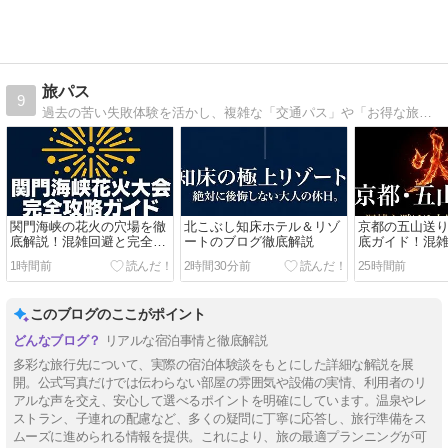
旅パス
9
過去の苦い失敗体験を活かし、複雑な「交通パス」や「お得な旅行術」を初心者向けにわかりやすく翻訳して発信中！公式情報とリアルな体験をベースに、皆様の旅行を「もっと賢く、もっと自由に」するお手伝いをします。
関門海峡の花火の穴場を徹
北こぶし知床ホテル＆リゾ
京都の五山送
底解説！混雑回避と完全攻
ートのブログ徹底解説
底ガイド！混
略ガイド
1時間前
2時間30分前
25時間前
このブログのここがポイント
リアルな宿泊事情と徹底解説
多彩な旅行先について、実際の宿泊体験談をもとにした詳細な解説を展
開。公式写真だけでは伝わらない部屋の雰囲気や設備の実情、利用者のリ
アルな声を交え、安心して選べるポイントを明確にしています。温泉やレ
ストラン、子連れの配慮など、多くの疑問に丁寧に応答し、旅行準備をス
ムーズに進められる情報を提供。これにより、旅の最適プランニングが可