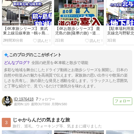
【4K車旅シリーズ】 東武
【4Kお散歩シリーズ】 鹿
【駐車場利用案
東上線沿線車旅 ~鶴ヶ島駅
児島の旅(薩摩の旅) ~道の
京線北与野駅北
から 鶴瀬駅~
駅 喜入~
下駐車場~
2時間30分前
2日前
3日前
このブログのここがポイント
全国の絶景を4K車載と散歩で堪能
多彩な地域を舞台にしたドライブ動画とお散歩シリーズを展開し、日本の
自然や街並みの魅力を高画質で伝えます。家族旅の思い出作りや散策の楽
しさを共有し、旅の新たな発見と感動を促します。リラックスした雰囲気
と丁寧な紹介で、見ているだけで旅気分を味わえます。
1976418
7
週間IN:
120
週間OUT:
550
月間IN:
580
じゃからんだの気ままな旅
3
旅行、巡礼、ウォーキング等、気ままに綴りました