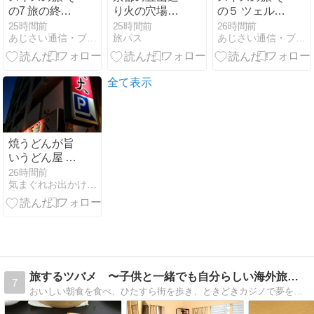
の7 旅の終わ
り火の穴場徹
の５ ツェルマ
り
底ガイド！混
ットからバス
25時間前
25時間前
26時間前
あじさい通信・ブログ版
旅パス
あじさい通信・ブログ版
雑回避の極意
でモンブラン
観光
全て表示
焼うどんが旨
いうどん屋 西
明石の万渡火
26時間前
気まぐれお出かけ日記
旅するツバメ 〜子供と一緒でも自分らしい海外旅行を〜
7
おいしい朝食を食べ、ひたすら街を歩き、ときどきカジノで夢を見る。世界遺産にはあまり興味はないけど、世界遺産の前を毎日通って生活する人々の暮らしには興味津々。