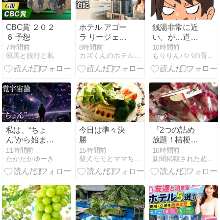
CBC賞 ２０２
ホテル アゴー
銭湯非常に近
６ 予想
ラ リージェン
い、が…道の
シー 大阪堺の
駅やまくに
7時間前
8時間前
10時間前
競馬と旅行と私
カズくんのホテル宿泊攻略blog
もりりんパパの育児マンガと日本１周旅ブログ
宿泊記！5つ
（大分）で車
の利点と注意
中泊！／九州
点を詳しく公
開
私は、“ちょ
今日は準々決
『2つの詰め
ん”から始まっ
勝
放題！桔梗信
た｜Part 3：
玄餅詰め放題
11時間前
15時間前
16時間前
たかたかゆーき
柴犬モモとママちゃんのシニア日々是好日
新聞掲載された超お得旅行情報
触覚宇宙論｜
＆甘栗詰め放
Act.37「遺書
題 2食付！紅
の最後の行」
葉彩る渓谷美
「昇仙峡」＆
影絵の森美術
館』【南越谷
出発