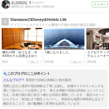
2098281
8
週間IN:
114
週間OUT:
393
月間IN:
540
StarwaveのDisney&Hotels Life
5
ディズニーとホテルステイが趣味の子連れ夫婦が綴る忘備録
離れの間「ゆうなぎ」＠
7歳になりました。
エグゼクティ
KKRホテル沼津はまゆう
テルニューオ
昨日
20日前
29日前
このブログのここがポイント
実用的で詳細な体験記と観光案内
実際に訪れた場所や宿泊体験を丁寧に記録し、各種ガイドやランキングを
通じて旅のヒントを提供します。 使える情報や現地の詳細をコンパクトに
伝え、読者の旅計画に役立つ確かな内容を展開しています。 観光スポット
からグルメ、宿泊記まで幅広くカバーし、具体的な地図や時間表も交えて
解説することで、旅の醍醐味と実用性を追求しています。