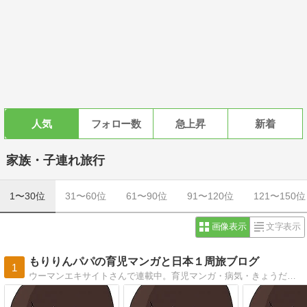
人気
フォロー数
急上昇
新着
家族・子連れ旅行
1〜30位
31〜60位
61〜90位
91〜120位
121〜150位
画像表示
文字表示
もりりんパパの育児マンガと日本１周旅ブログ
1
ウーマンエキサイトさんで連載中。育児マンガ・病気・きょうだい児・車中泊・日本1周など毎日更新中です。