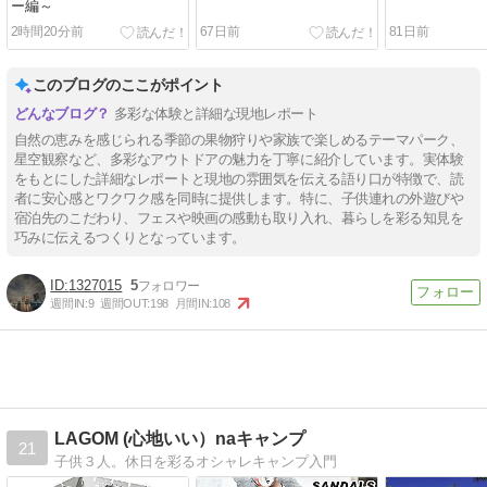
ー編～
2時間20分前
67日前
81日前
このブログのここがポイント
多彩な体験と詳細な現地レポート
自然の恵みを感じられる季節の果物狩りや家族で楽しめるテーマパーク、
星空観察など、多彩なアウトドアの魅力を丁寧に紹介しています。実体験
をもとにした詳細なレポートと現地の雰囲気を伝える語り口が特徴で、読
者に安心感とワクワク感を同時に提供します。特に、子供連れの外遊びや
宿泊先のこだわり、フェスや映画の感動も取り入れ、暮らしを彩る知見を
巧みに伝えるつくりとなっています。
1327015
5
週間IN:
9
週間OUT:
198
月間IN:
108
LAGOM (心地いい）naキャンプ
21
子供３人。休日を彩るオシャレキャンプ入門