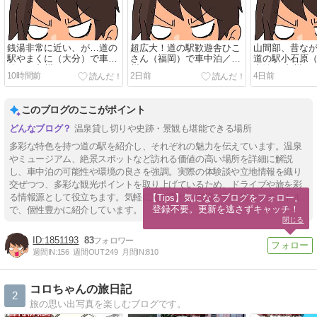
銭湯非常に近い、が…道の
超広大！道の駅歓遊舎ひこ
山間部、昔な
駅やまくに（大分）で車中
さん（福岡）で車中泊／九
道の駅小石原
泊！／九州
州
中泊！/九州
10時間前
2日前
4日前
このブログのここがポイント
温泉貸し切りや史跡・景観も堪能できる場所
多彩な特色を持つ道の駅を紹介し、それぞれの魅力を伝えています。温泉
やミュージアム、絶景スポットなど訪れる価値の高い場所を詳細に解説
し、車中泊の可能性や環境の良さを強調。実際の体験談や立地情報を織り
交ぜつつ、多彩な観光ポイントを取り上げているため、ドライブや旅を彩
る情報源として役立ちます。気軽に立ち寄れる穴場から人気のスポットま
【Tips】気になるブログをフォロー。

登録不要。更新を逃さずキャッチ！
で、個性豊かに紹介しています。
閉じる
1851193
83
週間IN:
156
週間OUT:
249
月間IN:
810
コロちゃんの旅日記
2
旅の思い出写真を楽しむブログです。