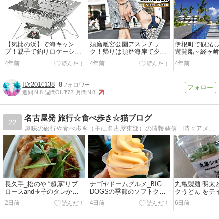
【気比の浜】で海キャン
須磨離宮公園アスレチッ
伊根町で観光
プ！親子で釣りロケーショ
ク！帰りは須磨海岸で夕陽
遊覧船～経ヶ
ンは？
も堪能出来る
締めは夕陽
4年前
4年前
4年前
2010138
8
週間IN:
8
週間OUT:
72
月間IN:
8
名古屋発 旅行☆食べ歩き☆猫ブログ
22
趣味の旅行や食べ歩き（主に名古屋東部）の情報発信 時々アメリカンカール
長久手_松のや “超厚”リブ
ナゴヤドームグルメ_BIG
丸亀製麺 明太
ロースand玉子のタレかつ
DOGSの季節のソフトクリ
クうどん をテ
丼 をテイクアウト #かつ丼
ーム マンゴー（2026年7
うどん（2026
2日前
4日前
6日前
（2026年8月の土曜日）
月）
日）