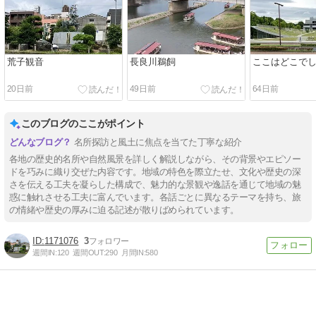
荒子観音
長良川鵜飼
ここはどこで
20日前
49日前
64日前
このブログのここがポイント
名所探訪と風土に焦点を当てた丁寧な紹介
各地の歴史的名所や自然風景を詳しく解説しながら、その背景やエピソー
ドを巧みに織り交ぜた内容です。地域の特色を際立たせ、文化や歴史の深
さを伝える工夫を凝らした構成で、魅力的な景観や逸話を通じて地域の魅
惑に触れさせる工夫に富んでいます。各話ごとに異なるテーマを持ち、旅
の情緒や歴史の厚みに迫る記述が散りばめられています。
1171076
3
週間IN:
120
週間OUT:
290
月間IN:
580