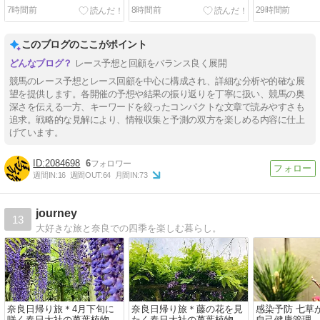
7時間前
8時間前
29時間前
このブログのここがポイント
レース予想と回顧をバランス良く展開
競馬のレース予想とレース回顧を中心に構成され、詳細な分析や的確な展
望を提供します。各開催の予想や結果の振り返りを丁寧に扱い、競馬の奥
深さを伝える一方、キーワードを絞ったコンパクトな文章で読みやすさも
追求。戦略的な見解により、情報収集と予測の双方を楽しめる内容に仕上
げています。
2084698
6
週間IN:
16
週間OUT:
64
月間IN:
73
journey
13
大好きな旅と奈良での四季を楽しむ暮らし。
奈良日帰り旅＊4月下旬に
奈良日帰り旅＊藤の花を見
感染予防 七草