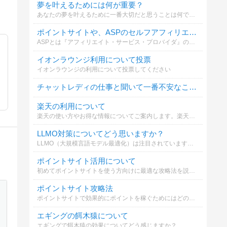
夢を叶えるためには何が重要？
あなたの夢を叶えるために一番大切だと思うことは何ですか？
ポイントサイトや、ASPのセルフアフィリエイトは利用していますか？
ASPとは『アフィリエイト・サービス・プロバイダ』のことです。バリューコマース、A8.net、リンクシェア、アクセストレード等。
イオンラウンジ利用について投票
イオンラウンジの利用について投票してください
チャットレディの仕事と聞いて一番不安なことは？
楽天の利用について
楽天の使い方やお得な情報についてご案内します。楽天市場や楽天カードを効果的に活用するポイントを知ることが大切です。
LLMO対策についてどう思いますか？
LLMO（大規模言語モデル最適化）は注目されていますが、SEOとの違いや対策についてどう考えますか？詳しく解説しています。
ポイントサイト活用について
初めてポイントサイトを使う方向けに最適な攻略法を説明します。簡単に始められるので是非参考にしてください。
ポイントサイト攻略法
ポイントサイトで効果的にポイントを稼ぐためにはどのような方法が必要か選んでください
エギングの餌木猿について
エギングで餌木猿の効果についてどう感じますか？