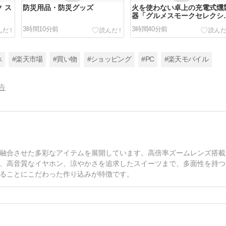
 ス
防災用品・防災グッズ
火を使わない卓上の充電式燻
器「グルメスモークセレクシ
ン2」
3時間10分前
3時間40分前
ホ
#楽天市場
#買い物
#ショッピング
#PC
#楽天モバイル
告
ト
融合させた多彩なアイテムを展開しています。高倍率ズームレンズ搭載
、高音質なイヤホン、涼やかさを追求したスイーツまで、多面性を持つ
ることにこだわった作り込みが特徴です。