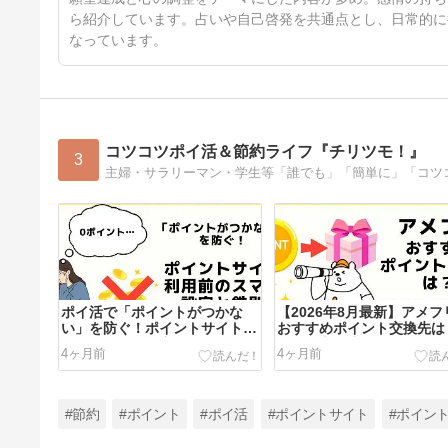
ら紹介しています。占いや自己啓発を共通点とし、日常的に
なっています。
コツコツポイ活＆節約ライフ『チリツモ！』
3
主婦・サラリーマン・学生等「誰でも」「簡単に」「コツ
ポイ活で「ポイントがつかな
【2026年8月最新】アメフ
い」を防ぐ！ポイントサイト利
おすすめポイント交換先は
用前のスマホ設定と鉄則
イント交換先一覧とポイン
4ヶ月前
4ヶ月前
換方法も解説
#節約
#ポイント
#ポイ活
#ポイントサイト
#ポイン