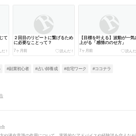
じて
２回目のリピートに繋げるため
【目標を叶える】波動が一気
に必要なことって？
上がる「感情ののせ方」
7ヶ月前
7ヶ月前
い
#副業初心者
#占い師養成
#在宅ワーク
#ココナラ
告
融合
方や潜在意識の作用について、実践的なアドバイスや経験談を交えなが