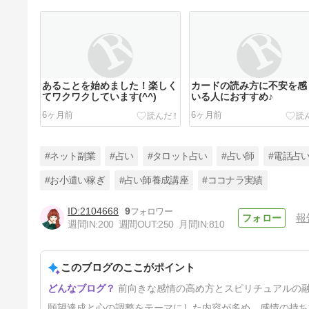
あることを始めました！楽しく
カードの読み方に不安を感
てワクワクしています(^^)
いる人におすすめ♪
6ヶ月前
6ヶ月前
#ネット副業
#占い
#タロット占い
#占い師
#電話占
#お小遣い稼ぎ
#占い師養成講座
#ココナラ実績
2104668
9
報
【2026年】波動を高めて、目
週間IN:
200
週間OUT:
250
月間IN:
810
標を叶えるシンプルな方法
7ヶ月前
このブログのここがポイント
前向きな感情の高め方とスピリチュアルの
願望達成と心の調整をテーマにした内容が多め。感情の持ち