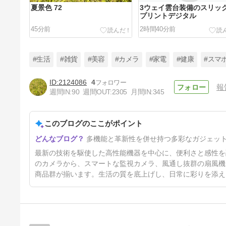
夏景色 72
3ウェイ雲台装備のスリック
プリントデジタル
45分前
2時間40分前
#生活
#雑貨
#美容
#カメラ
#家電
#健康
#スマ
2124086
4
報
週間IN:
90
週間OUT:
2305
月間IN:
345
シャープ コードレススティッ
ク掃除機「RACTIVE Air EC-
FR30A」
このブログのここがポイント
4時間前
多機能と革新性を併せ持つ多彩なガジェッ
最新の技術を駆使した高性能機器を中心に、便利さと感性を
のカメラから、スマートな監視カメラ、風通し抜群の扇風機
商品群が揃います。生活の質を底上げし、日常に彩りを添え