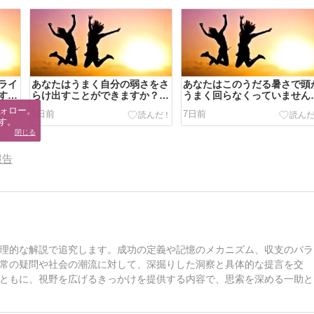
ライ
あなたはうまく自分の弱さをさ
あなたはこのうだる暑さで頭
す
らけ出すことができますか？自
うまく回らなくっていません
ライ
分の弱さをさらけ出すと意外に
か？こんなときほど生産性ア
ォロー。

5日前
7日前
なる
楽！？辛くてつまらない仕事を
プってできるの！？猛暑で疲
す。
自動的にモチベーションは上げ
ている自分を楽にフローやゾ
閉じる
て楽しくする方法とは？
ンに導くには？
報告
理的な解説で追究します。成功の定義や記憶のメカニズム、収支のバラ
常の疑問や社会の潮流に対して、深掘りした洞察と具体的な提言を交
ともに、視野を広げるきっかけを提供する内容で、思索を深める一助と