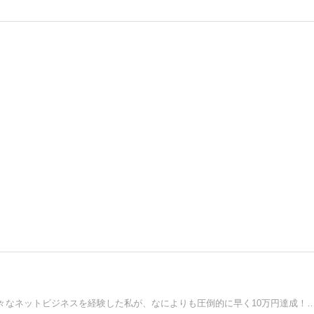
ネットビジネス初心者が稼ぐなら断然ココナラが最速！様々なネットビジネスを経験した私が、なによりも圧倒的に早く10万円達成！初心者から1か月で最高のプラチ