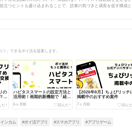
役立つヒントも盛り込まれることで、読者の気づきと成長を促す構成と
コツ」できるポイ活を提案します。
リの
ハピタススマートの設定方法と
【2026年8月】ちょびリッチ
？ポ
活用術！画期的新機能で「経由
掲載中のおすすめ案件
ト交
忘れ」の悩みはこれで解決
6ヶ月前
7ヶ月前
トインカム
#ポイ活アプリ
#スマホアプリ
#アプリゲーム