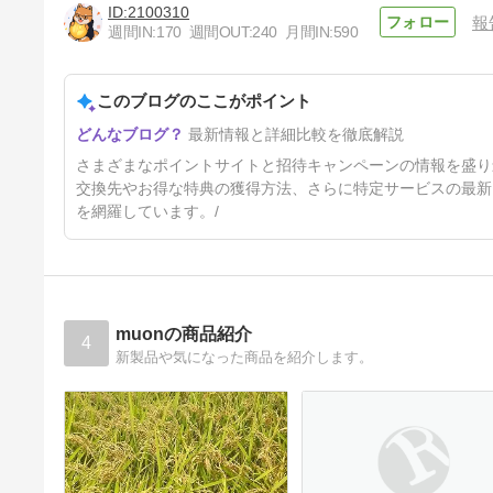
2100310
報
週間IN:
170
週間OUT:
240
月間IN:
590
ECナビの評判と安全性は？認
定ユーザーがメリット・デメリ
ットを解説【Amazonで貯ま
このブログのここがポイント
8ヶ月前
る】
最新情報と詳細比較を徹底解説
さまざまなポイントサイトと招待キャンペーンの情報を盛り
交換先やお得な特典の獲得方法、さらに特定サービスの最新
を網羅しています。/
muonの商品紹介
4
新製品や気になった商品を紹介します。