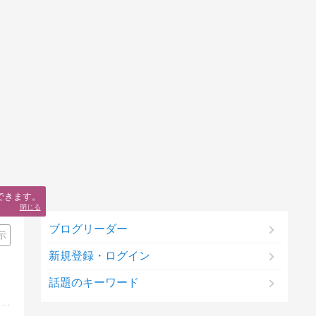
できます。
閉じる
ブログリーダー
示
新規登録・ログイン
話題のキーワード
痛風メタボでもできた初心者アフィリエイト必見の情報サイト。０→１初成果５０００円稼げない人もみんなでトュギャザーすれば怖くない。