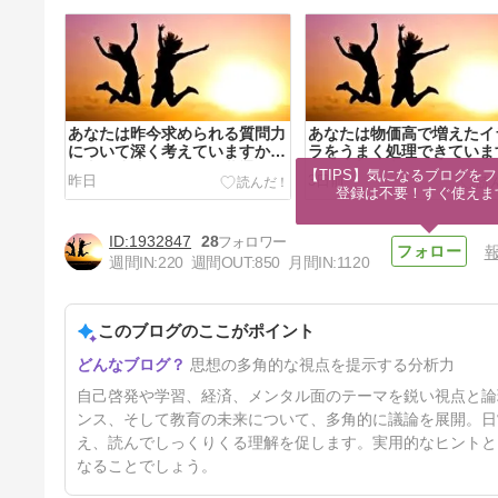
あなたは昨今求められる質問力
あなたは物価高で増えたイ
について深く考えていますか？
ラをうまく処理できていま
仕事で成功した人にも共通する
か？理想の大人になれるイ
【TIPS】気になるブログをフ
昨日
3日前
生成ＡＩが普及しつつある今問
ラをきれいに処理する未知
登録は不要！すぐ使えま
われる質問力の上げ方とは？
方法とは？
1932847
28
週間IN:
220
週間OUT:
850
月間IN:
1120
このブログのここがポイント
※【広告】緊急！ホルムズ海峡
思想の多角的な視点を提示する分析力
再封鎖！【ネットで簡単に副収
入ツールノウハウ無料プレゼン
10日前
自己啓発や学習、経済、メンタル面のテーマを鋭い視点と論
ト】ニュープロ使って簡単に成
功ゲット！
ンス、そして教育の未来について、多角的に議論を展開。日
え、読んでしっくりくる理解を促します。実用的なヒントと
なることでしょう。