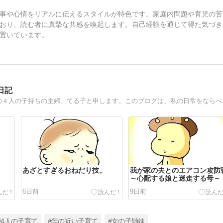
事や心情をリアルに伝えるスタイルが特色です。家庭内問題や育児の苦
おり、読む者に真摯な共感を喚起します。自己経験を通じて得た気づき
置いています。
日記
ズボラ主婦の４人の子育て
あざとすぎるおねだり技。
我が家の夫とのエアコン攻防
～心配する娘と迷走する母～
6日前
9日前
#4人の子育て
#年の近い子育て
#女の子姉妹