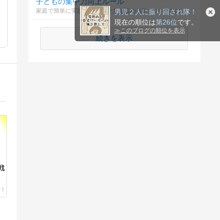
子どもの集中力向上ルール
家庭で簡単に実践できる集中力を高める3つのルールは何？
男児２人に振り回され隊！
現在の順位は
第26位
です。
≫
このブログの順位を表示
続きを表示
&成長日記初めまして。 ただの４人の子持ちの主婦、てる子と申します。このブログは、私の日常をならべています。少しでもクスリッと笑ってもらえたり、「あるある〜！」と思えてもらえたらこれ幸いです。
戦