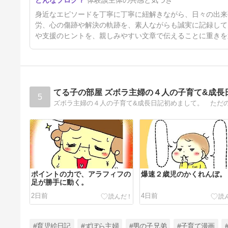
体験談主体の共感と気づき
を部屋から出した話⑧
4日前
身近なエピソードを丁寧に丁寧に紐解きながら、日々の出来
労、心の傷跡や解決の軌跡を、素人ながらも誠実に記録して
や支援のヒントを、親しみやすい文章で伝えることに重きを
てる子の部屋 ズボラ主婦の４人の子育て&成長
5
ポイントの力で、アラフィフの
爆速２歳児のかくれんぼ。
足が勝手に動く。
2日前
4日前
#育児絵日記
#ずぼら主婦
#男の子兄弟
#子育て漫画