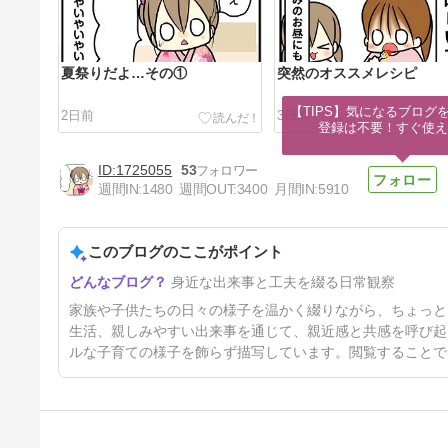
夏祭りだよ…その①
突然のオススメレシピ
【TIPS】気になるブログを
2日前
3日前
登録は不要！すぐ使え
1725055
53
週間IN:
1480
週間OUT:
3400
月間IN:
5910
このブログのここがポイント
夏休みの工作だ〜！
身近な出来事と工夫を綴る日常観察
8日前
家族や子供たちの日々の様子を温かく綴りながら、ちょっと
生活、親しみやすい出来事を通じて、親近感と共感を呼び起
ルな子育ての様子を飾らず描写しています。閲覧することで