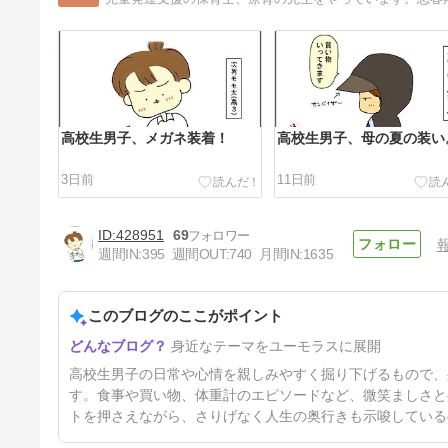
高校生男子、メガネ装着！
高校生男子、母の夏の装い
3日前
11日前
428951
69
週間IN:
395
週間OUT:
740
月間IN:
1635
このブログのここがポイント
高校生男子、タブレットの行
身近なテーマをユーモラスに展開
方。
33日前
高校生男子の日常や心情を親しみやすく掘り下げるもので、
す。食事や買い物、体重計のエピソードなど、微笑ましさと
トを押さえながら、さりげなく人生の奥行きも示唆している