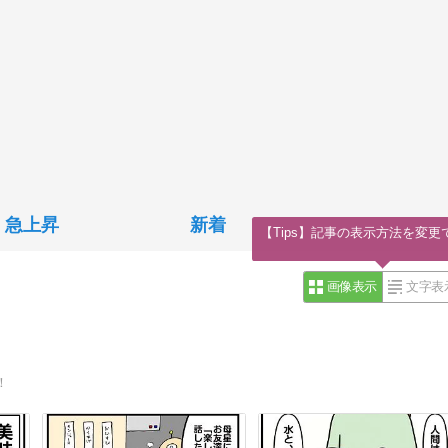
急上昇
新着
【Tips】記事の表示方法を変更
画像表示
文字表
！