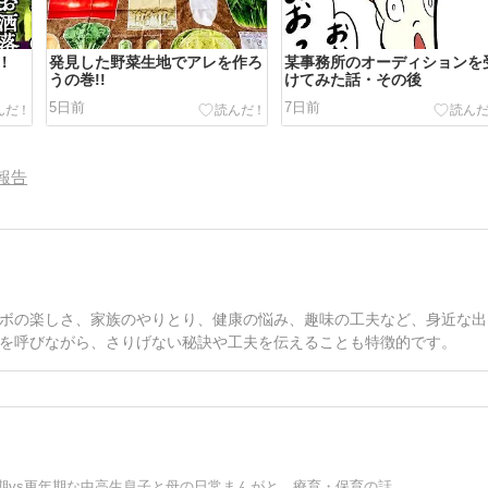
！
発見した野菜生地でアレを作ろ
某事務所のオーディションを
うの巻!!
けてみた話・その後
5日前
7日前
報告
ボの楽しさ、家族のやりとり、健康の悩み、趣味の工夫など、身近な出
を呼びながら、さりげない秘訣や工夫を伝えることも特徴的です。
期vs更年期な中高生息子と母の日常まんがと、療育・保育の話。