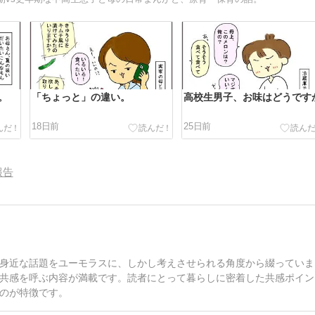
。
「ちょっと」の違い。
高校生男子、お味はどうです
18日前
25日前
報告
身近な話題をユーモラスに、しかし考えさせられる角度から綴っていま
共感を呼ぶ内容が満載です。読者にとって暮らしに密着した共感ポイン
のが特徴です。