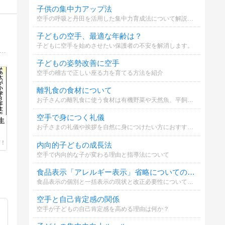
子供の集中力アップ法
空手の呼吸と丹田を活用した集中力育成法について解説します。
子どもの空手、最適な年齢は？
子どもに空手を始めさせたい保護者の不安を解消します。
発達障害から不登校と鬱を乗り越えた長男は一人暮らしの社会人二年生。ADHDを抱えた次男は社会人一年生。発達障害３兄弟を育てる母トマコの４〜１６コママンガ。
子どもの姿勢改善に空手
空手の稽古で正しい座る力を育てる方法を紹介
離乳食の食材について
お子さんの離乳食に使う食材は有機野菜や天然魚、平飼い卵などこだわっていますか？※私はこだわって選んでいるのですがなんせお高い、、、家計を圧迫しています(´;ω;｀)
空手で身につく礼儀
生
お子さまの礼儀や挨拶を自然に身につけたい方におすすめ。
内向的子どもの成長法
空手で内向的な子が変わる理由と指導法について
食品表示「アレルギー表示」省略についての意見
食品表示の個別と一括表示の現状と改正必要性についてどう思いますか
空手と自己肯定感の関係
空手が子どもの自己肯定感を高める理由は何か？