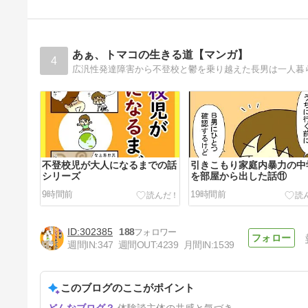
あぁ、トマコの生きる道【マンガ】
4
不登校児が大人になるまでの話
引きこもり家庭内暴力の中
シリーズ
を部屋から出した話⑪
9時間前
19時間前
302385
188
週間IN:
347
週間OUT:
4239
月間IN:
1539
このブログのここがポイント
引きこもり家庭内暴力の中学生