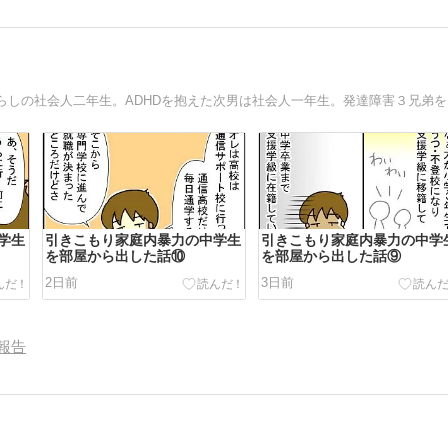
広汎性
学生
引きこもり家庭内暴力の中学生
引きこもり家庭内暴力の中学
を部屋から出した話⑩
を部屋から出した話⑨
2日前
3日前
報告