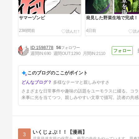
サマーゾンビ
発見した野菜生地で完成！
23時間前
4日前
1598778
56
週間IN:
690
週間OUT:
1290
月間IN:
2110
このブログのここがポイント
いろいろ話・酷暑つれぇ。
多様なテーマと親しみやすさ
14日前
さまざまな日常事件や趣味の話題をユーモラスに綴る。コラ
来事に光を当てつつ、親しみやすい文章で描写。読者の共感
いくじょぶ！！【漫画】
3
児童発達支援の保育士、療育の先生をやっています。思春