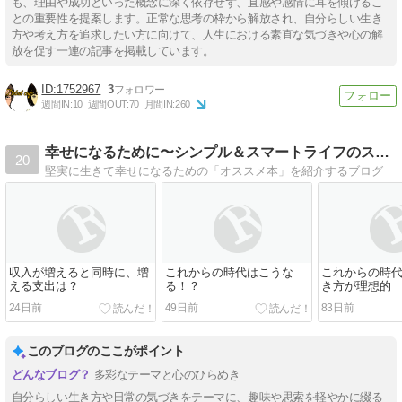
も、理由や成功といった概念に深く依存せず、直感や感情に耳を傾けるこ
との重要性を提案します。正常な思考の枠から解放され、自分らしい生き
方や考え方を追求したい方に向けて、人生における素直な気づきや心の解
放を促す一連の記事を掲載しています。
1752967
3
週間IN:
10
週間OUT:
70
月間IN:
260
幸せになるために〜シンプル＆スマートライフのススメ
20
堅実に生きて幸せになるための「オススメ本」を紹介するブログ
収入が増えると同時に、増
これからの時代はこうな
これからの時
える支出は？
る！？
き方が理想的
24日前
49日前
83日前
このブログのここがポイント
多彩なテーマと心のひらめき
自分らしい生き方や日常の気づきをテーマに、趣味や思索を軽やかに綴る