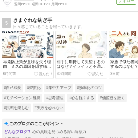
週間IN:
180
週間OUT:
20
月間IN:
900
きまぐれな紡ぎ手
5
日々感じていることを綴っていきます。
再発防止策が意味を失う理
相手に期待して失望するの
家族で似た者
由｜ミスの原因を隠す職場
はなぜ？イライラと不満を
するのはなぜ
で真面目な人が疲れる
減らす「期待・お願い・約
「最後の一言
6時間前
30時間前
3日前
束」の分け方
#自己成長
#習慣化
#集中力アップ
#効率化のコツ
#モチベーション維持
#思考整理
#心を軽くする
#価値観を磨く
#挑戦を楽しむ
#失敗を恐れない
このブログのここがポイント
心の奥底を見つめる深い洞察力