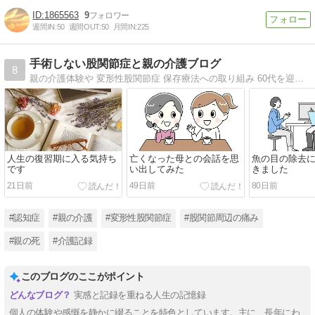
1865563
9
週間IN:
50
週間OUT:
50
月間IN:
225
手術しない股関節症と親の介護ブログ
8
親の介護体験や 変形性股関節症 保存療法への取り組み 60代を迎え晩年をより自分らしく生きるための気づきについて綴っています。
人生の復習期に入る気持ち
亡くなった母との会話を思
魚の目の除去
です
い出してみた
きました
21日前
49日前
80日前
#認知症
#親の介護
#変形性股関節症
#股関節周辺の痛み
#親の死
#介護記録
このブログのここがポイント
実感と記録を重ねる人生の記憶録
個人の体験や感慨を静かに綴ることを特色としています。主に、長年にわ