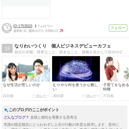
1753503
1
週間IN:
15
週間OUT:
0
月間IN:
15
なりわいつくり 個人ビジネスデビューカフェ
19
自分の才能、得意なこと、好きなこと、資格を生かして自分のビジネス（なりわい）を作って実践する場所「デビューカフェ」個人ビジネス最初の一歩を踏み出しましょう。
なぜ生活が苦しいのか
むりやりAIを使うから難し
子育てをなめ
い
特権
21日前
30日前
77日前
このブログのここがポイント
直感と感性を尊重する思考法
常識や固定観念にとらわれずに人生や行動の本質を探求します。意外に