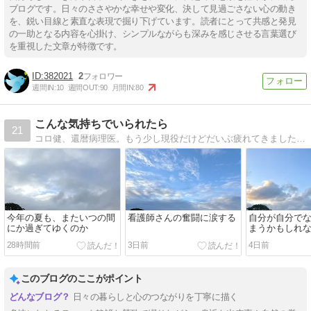
ブログです。日々のささやかな幸せや変化、決して見過ごさない心の動き
を、鋭い目線と素直な表現で掘り下げています。読者にとって共感と発見
の一助となる内容を心掛け、シンプルながらも深みを感じさせる言葉選び
を重視した文章が特徴です。
382021
2
週間IN:
10
週間OUT:
90
月間IN:
80
こんな気持ちでいられたら
21
コロ健、還暦病理医。もう少し現役だけどだいぶ疲れてきました。還暦も過ぎ、生き方を真面目に考えてみることにしました。
今年の夏も、またいつの間
看護師さんの奮闘に涙する
自分が自分で
にか過ぎてゆくのか
まうかもしれ
安に
28時間前
3日前
4日前
このブログのここがポイント
日々の暮らしと心のつながりを丁寧に描く