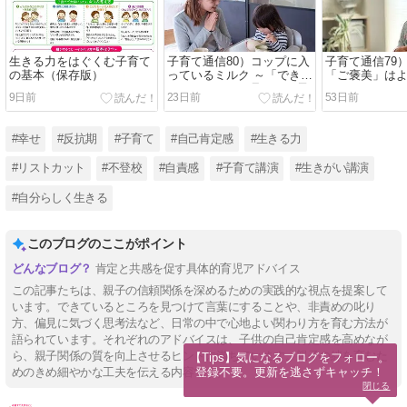
生きる力をはぐくむ子育て
子育て通信80）コップに入
子育て通信79
の基本（保存版）
っているミルク ～「できて
「ご褒美」は
いるところ」を見つける子
9日前
23日前
53日前
育て
#幸せ
#反抗期
#子育て
#自己肯定感
#生きる力
#リストカット
#不登校
#自責感
#子育て講演
#生きがい講演
#自分らしく生きる
このブログのここがポイント
肯定と共感を促す具体的育児アドバイス
この記事たちは、親子の信頼関係を深めるための実践的な視点を提案して
います。できているところを見つけて言葉にすることや、非責めの叱り
方、偏見に気づく思考法など、日常の中で心地よい関わり方を育む方法が
語られています。それぞれのアドバイスは、子供の自己肯定感を高めなが
ら、親子関係の質を向上させるヒントに満ちています。親子の絆を育むた
【Tips】気になるブログをフォロー。

登録不要。更新を逃さずキャッチ！
めのきめ細やかな工夫を伝える内容です。
閉じる