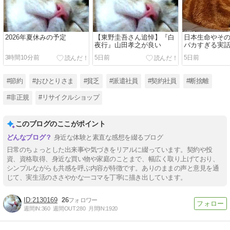
2026年夏休みの予定
【東野圭吾さん追悼】『白
日本生命やそ
夜行』山田孝之が良い
バカすぎる実
お伝えしたい
3時間10分前
5日前
5日前
#節約
#おひとりさま
#貧乏
#派遣社員
#契約社員
#断捨離
#非正規
#リサイクルショップ
このブログのここがポイント
身近な体験と素直な感想を綴るブログ
日常のちょっとした出来事や気づきをリアルに綴っています。契約や投
資、資格取得、身近な買い物や家庭のことまで、幅広く取り上げており、
シンプルながらも共感を呼ぶ内容が特徴です。ありのままの声と意見を通
じて、実生活のささやかな一コマを丁寧に描き出しています。
2130169
26
週間IN:
360
週間OUT:
280
月間IN:
1920