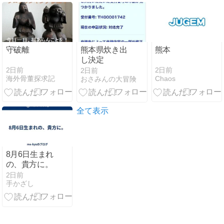
約束」の分け
方
守破離
熊本県炊き出
熊本
し決定
2日前
2日前
2日前
海外骨董探求記
Chaos
おさみんの大冒険
全て表示
8月6日生まれ
の、貴方に。
2日前
手かざし