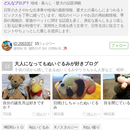
地域・暮らし・愛犬の話題満載
日常のささやかな出来事や地域の最新情報、愛犬との暮らしにまつわるト
ピックスを丁寧に綴っています。地元のイベントやお店の再始動情報、季
節の風物詩、家族やペットに関する話題も多く、身近な暮らしをより楽し
く彩る記事が特徴です。実用性と共感を誘う文章で、日常生活に役立てる
ヒントやちょっとした癒しを提供します。
2003357
15
週間IN:
33
週間OUT:
150
月間IN:
81
大人になってもぬいぐるみが好きブログ
13
子供の頃から残してあるぬいぐるみやリカちゃん人形など、昭和レトロな懐かしい物を多数紹介。ぬいぐるみ占いも注目して下さいね♪
自分の誕生月は好きです
日焼けしちゃったぬいぐる
目を閉じてい
か？
み
7日前
38日前
68日前
#昭和レトロ
#ぬいぐるみ
#ノスタルジー
#ぬい撮り