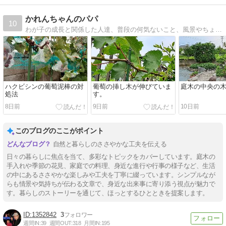
かれんちゃんのパパ
10
わが子の成長と関係した人達、普段の何気ないこと、風景やちょっとした出来事など。から今の生活のことを思って。
ハクビシンの葡萄泥棒の対
葡萄の挿し木が伸びていま
庭木の中央の
処法
す。
8日前
9日前
10日前
このブログのここがポイント
自然と暮らしのささやかな工夫を伝える
日々の暮らしに焦点を当て、多彩なトピックをカバーしています。庭木の
手入れや季節の花見、家庭での料理、身近な進行や行事の様子など、生活
の中にあるささやかな楽しみや工夫を丁寧に綴っています。シンプルなが
らも情景や気持ちが伝わる文章で、身近な出来事に寄り添う視点が魅力で
す。暮らしのストーリーを通じて、ほっとするひとときを提案します。
1352842
3
週間IN:
39
週間OUT:
318
月間IN:
195