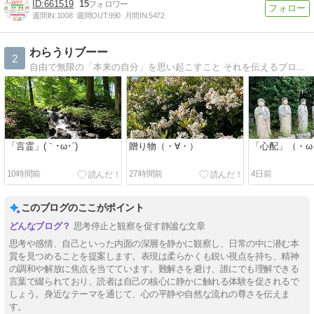
661519
15
週間IN:
1008
週間OUT:
990
月間IN:
5472
わらうりブーー
2
自由で無限の「本来の自分」を思い起こすこと それを伝えるブログです。
「言霊」(｀･ω･´)
贈り物（・∀・）
「心配」（・ω
10時間前
27時間前
4日前
このブログのここがポイント
思考停止と観察を促す静謐な文章
思考や感情、自己といった内面の深層を静かに観察し、日常の中に潜む本
質を見つめることを提案します。表現は柔らかくも鋭い視点を持ち、精神
の調和や解放に焦点を当てています。難解さを避け、誰にでも理解できる
言葉で綴られており、読者は自己の核心に静かに触れる体験を促されるで
しょう。身近なテーマを通じて、心の平静や自然な流れの尊さを伝えま
す。