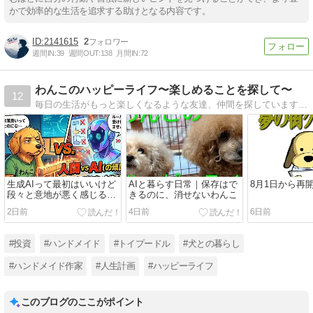
かで効率的な生活を追求する助けとなる内容です。
2141615
2
週間IN:
39
週間OUT:
138
月間IN:
72
わんこのハッピーライフ〜楽しめることを探して〜
12
毎日の生活がもっと楽しくなるような友達、仲間を探しています♪主にトイプードルとガーデニングの事をかいています。
生成AIって最初はいいけど
AIと暮らす日常｜保存はで
8月1日から再
段々と意地が悪く感じるの
きるのに、消せないわんこ
は私だけ？
2日前
4日前
6日前
#投資
#ハンドメイド
#トイプードル
#犬との暮らし
#ハンドメイド作家
#人生計画
#ハッピーライフ
このブログのここがポイント