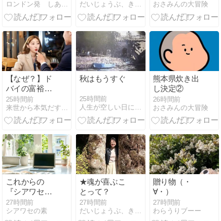
ロンドン発 しあわせの見つけ方
だいじょうぶ、きっと飛び立てる。
おさみんの大冒険
【なぜ？】ド
秋はもうすぐ
熊本県炊き出
バイの富裕層
し決定②
に「虎屋のよ
25時間前
25時間前
26時間前
人生が空しい日に 僕らは何をすればいいの
来世から本気だす速報
おさみんの大冒険
うかん」が飛
ぶように売れ
ていたと話題
に。
これからの
★魂が喜ぶこ
贈り物（・
『シアワセの
とって？
∀・）
素』について
27時間前
27時間前
27時間前
シアワセの素
だいじょうぶ、きっと飛び立てる。
わらうりブーー