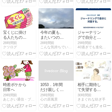
宝くじに掛け
今年の夏も、
ジャーナリン
る人たちの思
またいつの間
グで自分と対
考 一発逆転
にか過ぎてゆ
話する。
28時間前
28時間前
29時間前
クツログ
こんな気持ちでいられたら
40過ぎでも進化する為の実践ブログ
くのか
時差ボケから
1053．1年間
相手に期待し
日常へ
だけ親しくし
て失望するの
てね
はなぜ？イラ
29時間前
29時間前
30時間前
あじさい通信・ブログ版
心の原風景
きまぐれな紡ぎ手
イラと不満を
減らす「期
待・お願い・