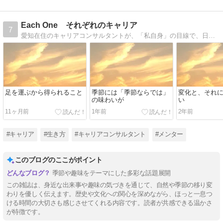
Each One それぞれのキャリア
7
愛知在住のキャリアコンサルタントが、「私自身」の目線で、日常について、またキャリアについて考えます。
足を運ぶから得られること
季節には「季節ならでは」
変化と、それ
の味わいが
い
11ヶ月前
1年前
2年前
#キャリア
#生き方
#キャリアコンサルタント
#メンター
このブログのここがポイント
季節や趣味をテーマにした多彩な話題展開
この雑誌は、身近な出来事や趣味の気づきを通じて、自然や季節の移り変
わりを優しく伝えます。歴史や文化への関心を深めながら、ほっと一息つ
ける時間の大切さも感じさせてくれる内容です。読者が共感できる温かさ
が特徴です。