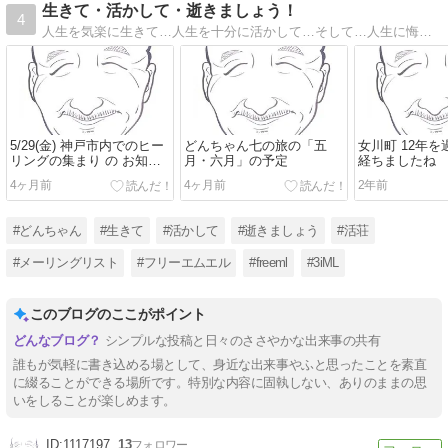
生きて・活かして・逝きましょう！
4
人生を気楽に生きて…人生を十分に活かして…そして…人生に悔いを残すことなく、安らかな心で逝く
5/29(金) 神戸市内でのヒー
どんちゃん七の旅の「五
女川町 12年を
リングの集まり の お知ら
月・六月」の予定
経ちましたね
せ
4ヶ月前
4ヶ月前
2年前
#どんちゃん
#生きて
#活かして
#逝きましょう
#活荘
#メーリングリスト
#フリーエムエル
#freeml
#3iML
このブログのここがポイント
シンプルな投稿と日々のささやかな出来事の共有
誰もが気軽に書き込める場として、身近な出来事やふと思ったことを素直
に綴ることができる場所です。特別な内容に固執しない、ありのままの思
いをしることが楽しめます。
1117197
13