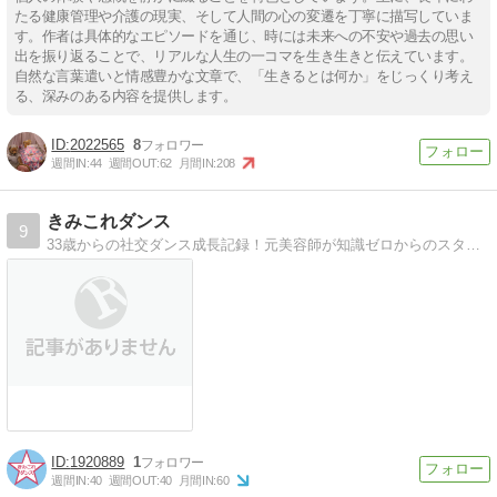
たる健康管理や介護の現実、そして人間の心の変遷を丁寧に描写していま
す。作者は具体的なエピソードを通じ、時には未来への不安や過去の思い
出を振り返ることで、リアルな人生の一コマを生き生きと伝えています。
自然な言葉遣いと情感豊かな文章で、「生きるとは何か」をじっくり考え
る、深みのある内容を提供します。
2022565
8
週間IN:
44
週間OUT:
62
月間IN:
208
きみこれダンス
9
33歳からの社交ダンス成長記録！元美容師が知識ゼロからのスタートで社交ダンスに挑戦してみた。
1920889
1
週間IN:
40
週間OUT:
40
月間IN:
60