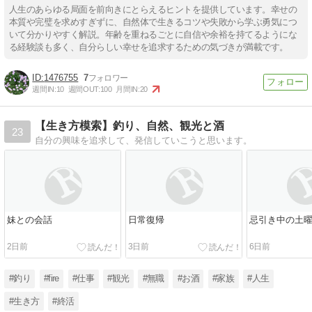
人生のあらゆる局面を前向きにとらえるヒントを提供しています。幸せの
本質や完璧を求めすぎずに、自然体で生きるコツや失敗から学ぶ勇気につ
いて分かりやすく解説。年齢を重ねるごとに自信や余裕を持てるようにな
る経験談も多く、自分らしい幸せを追求するための気づきが満載です。
1476755
7
週間IN:
10
週間OUT:
100
月間IN:
20
【生き方模索】釣り、自然、観光と酒
23
自分の興味を追求して、発信していこうと思います。
妹との会話
日常復帰
忌引き中の土
2日前
3日前
6日前
#釣り
#fire
#仕事
#観光
#無職
#お酒
#家族
#人生
#生き方
#終活