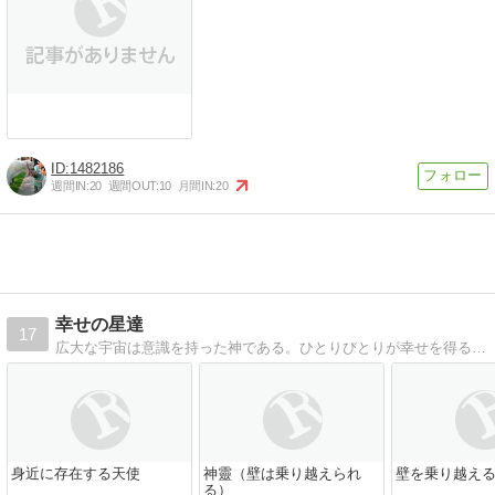
1482186
週間IN:
20
週間OUT:
10
月間IN:
20
幸せの星達
17
広大な宇宙は意識を持った神である。ひとりびとりが幸せを得る権利がある。幸せの星達は、人々の幸せを願っています。
身近に存在する天使
神靈（壁は乗り越えられ
壁を乗り越え
る）