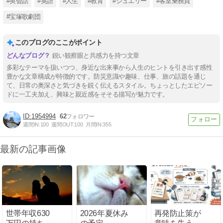
#英会話
#英語
#人生
#教育
#ジュエリー
#客室乗務員
#宝塚歌劇団
このブログのここがポイント
鋭い観察眼と共感力を持つ文章
多彩なテーマを扱いつつ、身近な出来事から人生のヒントを引き出す感性
豊かな文章構成が特徴的です。防災意識や趣味、仕事、旅の話題を通じ
て、日常の奥深さと気づきを鋭く伝えるスタイル。ちょっとしたエピソー
ドに一工夫加え、興味と親近感をそそる描写が魅力です。
1954994
62
週間IN:
100
週間OUT:
100
月間IN:
355
最新の記事画像
世帯年収630
2026年夏休み
再発防止策が