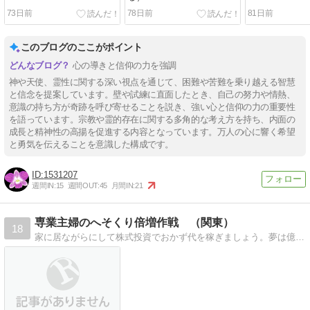
73日前
78日前
81日前
このブログのここがポイント
心の導きと信仰の力を強調
神や天使、霊性に関する深い視点を通じて、困難や苦難を乗り越える智慧
と信念を提案しています。壁や試練に直面したとき、自己の努力や情熱、
意識の持ち方が奇跡を呼び寄せることを説き、強い心と信仰の力の重要性
を語っています。宗教や霊的存在に関する多角的な考え方を持ち、内面の
成長と精神性の高揚を促進する内容となっています。万人の心に響く希望
と勇気を伝えることを意識した構成です。
1531207
週間IN:
15
週間OUT:
45
月間IN:
21
専業主婦のへそくり倍増作戦 （関東）
18
家に居ながらにして株式投資でおかず代を稼ぎましょう。夢は億万長者です。（笑）毎月の稼ぎは、まずは５パーセントを目指しましょう。