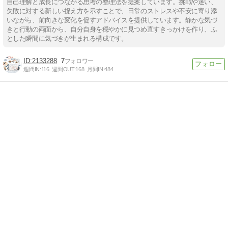
自己理解と成長につながる思考の整理法を提案しています。挑戦や迷い、
失敗に対する新しい捉え方を示すことで、日常のストレスや不安に寄り添
いながら、前向きな変化を促すアドバイスを提供しています。静かな気づ
きと行動の両面から、自分自身を穏やかに見つめ直すきっかけを作り、ふ
とした瞬間に気づきが生まれる構成です。
2133288
7
週間IN:
116
週間OUT:
168
月間IN:
484