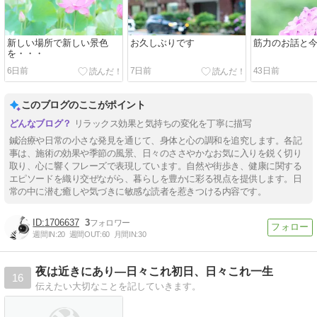
新しい場所で新しい景色
お久しぶりです
筋力のお話と
を・・・
6日前
7日前
43日前
このブログのここがポイント
リラックス効果と気持ちの変化を丁寧に描写
鍼治療や日常の小さな発見を通じて、身体と心の調和を追究します。各記
事は、施術の効果や季節の風景、日々のささやかなお気に入りを鋭く切り
取り、心に響くフレーズで表現しています。自然や街歩き、健康に関する
エピソードを織り交ぜながら、暮らしを豊かに彩る視点を提供します。日
常の中に潜む癒しや気づきに敏感な読者を惹きつける内容です。
1706637
3
週間IN:
20
週間OUT:
60
月間IN:
30
夜は近きにあり―日々これ初日、日々これ一生
16
伝えたい大切なことを記していきます。