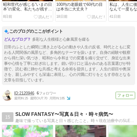
昭和世代が感じる“いまの日
100均の老眼鏡で60代の目
私は、人生に
本”の変化、私たちが残すも
は本当に大丈夫？
なんて一度も
のは？
8日前
18日前
41日前
このブログのここがポイント
多彩な人生模様と心象風景を綴る
日常のふとした瞬間に湧き上がる心の動きや人生の反省、時代とともに変
わる人間関係の風景など、多角的なテーマを扱います。自身の経験や観察
から得た深い気づき、昭和から令和までの変遷を織り交ぜて、身近な出来
事や心情を丁寧に紡ぎ出します。鋭い切り口と温かみのある言葉選びが特
徴で、読む者に静かな共感と考える余裕を提供します。人生の節目や奥深
さを、親しみやすくも深遠に表現し、心の片隅に灯りをともす存在となる
文章を目指しています。
2120946
6
週間IN:
25
週間OUT:
70
月間IN:
185
SLOW FANTASY〜写真＆日々・時々病気〜
15
趣味で撮っている写真と日々感じたこと。時々現在治療中のSLEと重症筋無力症という病気についてのあれこれを書いています。