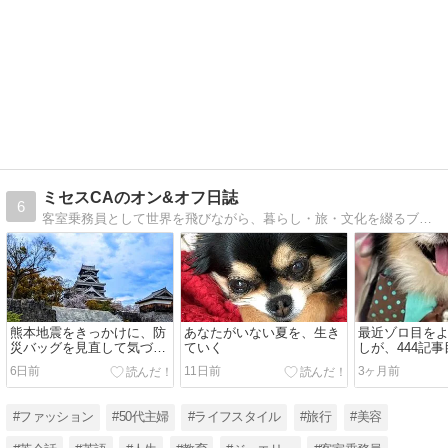
ミセスCAのオン&オフ日誌
6
客室乗務員として世界を飛びながら、暮らし・旅・文化を綴るブログ。CAの日常やフライトの話、40代50代の女性に寄り添う美容やジュエリーを、実体験ベースで紹介しています。
熊本地震をきっかけに、防
あなたがいない夏を、生き
最近ゾロ目を
災バッグを見直して気づい
ていく
しが、444記
たこと
くなったこと
6日前
11日前
3ヶ月前
#ファッション
#50代主婦
#ライフスタイル
#旅行
#美容