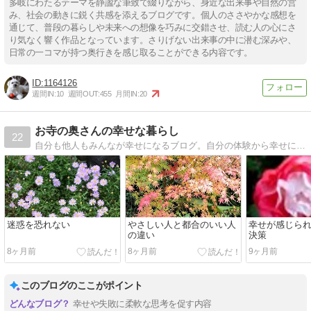
多岐にわたるテーマを静謐な筆致で綴りながら、身近な出来事や自然の営
み、社会の動きに鋭く共感を添えるブログです。個人のささやかな感想を
通じて、普段の暮らしや未来への想像を巧みに交錯させ、読む人の心にさ
り気なく響く作品となっています。さりげない出来事の中に潜む深みや、
日常の一コマが持つ奥行きを感じ取ることができる内容です。
1164126
週間IN:
10
週間OUT:
455
月間IN:
20
お寺の奥さんの幸せな暮らし
22
自分も他人もみんなが幸せになるブログ。自分の体験から幸せになる方法(健康・人間関係・考え方など)を紹介します。
迷惑を恐れない
やさしい人と都合のいい人
幸せが感じら
の違い
決策
8ヶ月前
8ヶ月前
9ヶ月前
このブログのここがポイント
幸せや失敗に柔軟な思考を促す内容