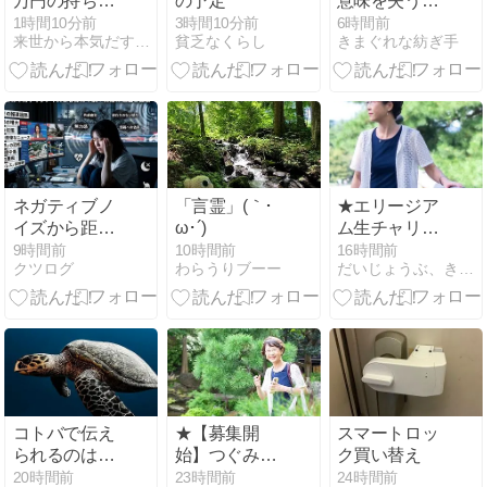
万円の持ち家
の予定
意味を失う理
夫婦「賃貸に
由｜ミスの原
1時間10分前
3時間10分前
6時間前
来世から本気だす速報
貧乏なくらし
きまぐれな紡ぎ手
すればよかっ
因を隠す職場
た」
で真面目な人
が疲れる
ネガティブノ
「言霊」(｀･
★エリージア
イズから距離
ω･´)
ム生チャリテ
を置こう
ィーオープン
9時間前
10時間前
16時間前
クツログ
わらうりブーー
だいじょうぶ、きっと飛び立てる。
カウンセリン
グしていま
す。
コトバで伝え
★【募集開
スマートロッ
られるのは五
始】つぐみと
ク買い替え
合目まで
お茶会in京都
20時間前
23時間前
24時間前