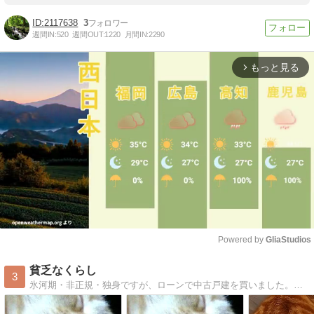
2117638
3
週間IN:
520
週間OUT:
1220
月間IN:
2290
もっと見る
arrow_forward_ios
Powered by 
GliaStudios
Mute
貧乏なくらし
3
氷河期・非正規・独身ですが、ローンで中古戸建を買いました。節約と工夫が信条で、にゃんこと暮らしてます。よろしくね。