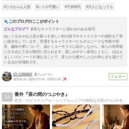
#リカちゃん人形
#レトロ可愛い
#子供時代
#大人になっても
このブログのここがポイント
多彩なキャラクターと温かみのある描写
ぬいぐるみやお人形が暮らす楽しい村の様子やキャラクターの個性を丁寧
に描き出しています。登場するキャラクターたちのユニークな性格や背
景、趣味や夢について、温かくユーモラスに紹介しながら、彼らの世界観
に引き込む工夫が随所に見られます。親しみやすい表現とともに、ほほえ
ましいエピソードが連なることで、柔らかな癒やしと心の和らぎを届けて
いる点が特徴的です。
1286865
2
週間IN:
28
週間OUT:
48
月間IN:
166
番外『茶の間のつぶやき』
14
終活・スピリチュアル・シングルシニアの地味な日常のつぶやき。