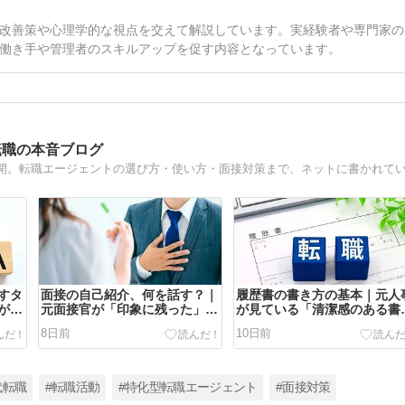
改善策や心理学的な視点を交えて解説しています。実経験者や専門家の
働き手や管理者のスキルアップを促す内容となっています。
転職の本音ブログ
すタ
面接の自己紹介、何を話す？｜
履歴書の書き方の基本｜元人
がわ
元面接官が「印象に残った」1
が見ている「清潔感のある書
分の組み立て方を解説
類」のポイントを解説
8日前
10日前
代転職
#転職活動
#特化型転職エージェント
#面接対策