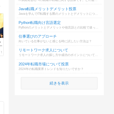
でも今から動けば人生は変えられます。一緒に始めてみませんか？
Java転職メリットデメリット投票
Javaを学んでIT転職する際のメリットとデメリットについて分析中。Javaを選ぶべきか悩む方向けに投票をお願いします
Python転職向け言語選定
Pythonのメリットとデメリットや他言語との比較で迷っている方向けに投票します
仕事選びのアプローチ
人
向いている仕事がないと感じる時に試したい方法は？
え
リモートワーク求人について
リモートワーク求人の探し方や成功のポイントについて選択肢を選んでください。
2024年転職市場について投票
2024年の転職業界トレンドを知りたいですか？
続きを表示