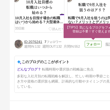
10月入社を目指す場合の転職
転職で9月入社を狙うのは
はいつから始める？大型連休に
ない？メリットとデメリッ
要注意
解説
【TIPS】気になるブログをフォ
33日前
65日前
登録は不要！すぐ使えま
2076241
7
報
週間IN:
132
週間OUT:
132
月間IN:
552
このブログのここがポイント
6月入社を狙うなら転職活動は
転職時期や選択肢の戦略論に焦点
いつから始めればいい？情報収
集がカギ
6ヶ月前
多彩な入社月別の転職戦略を解説し、忙しい時期や季節ごと
き方や資格の選択肢も網羅。計画的な行動やタイミングの見
している。