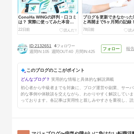
ConoHa WINGの評判・口コミ
ブログを更新できなかった
は？ 実際に使ってみた本音レ
と再開まで5ヶ月間の記録
ビュー
22日前
78日前
2132651
4
報
週間IN:
105
週間OUT:
40
月間IN:
425
このブログのここがポイント
【初心者向け！】ブログを始め
実用的な情報と具体的な解説満載
るために必要なもの準備一覧
10ヶ月前
初心者から中級者までを対象に、ブログ運営や副業、サーバ
的な事例や体験談を交えながら、わかりやすく解説していま
っております。各記事は実用性と親しみやすさを重視し、読
マジェブログ〜病気や障がいに負けない転職活