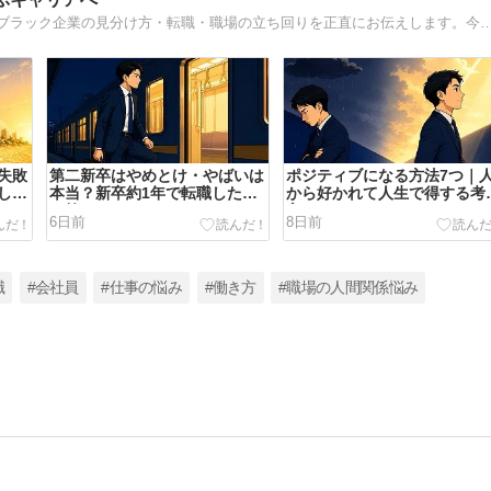
ブラック企業に10年勤め、転職で環境を変えた経験者が、ブラック企業の見分け方・転職・職場の立ち回りを正直にお伝えします。今日動かなければ明日は今日の続きです。
失敗
第二新卒はやめとけ・やばいは
ポジティブになる方法7つ｜
しの
本当？新卒約1年で転職した私
から好かれて人生で得する考
の答え
方
6日前
8日前
職
#会社員
#仕事の悩み
#働き方
#職場の人間関係悩み