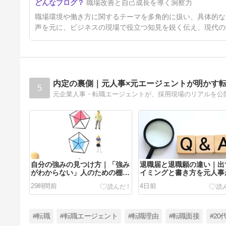
職場改善と自己成長を導く洞察力
職場環境や働き方に関するテーマを多角的に扱い、具体的な
声を元に、ビジネスの現場で役立つ知見を鋭く伝え、現代の
内定の裏側｜元人事×元エージェントが明かす
5
自分の強みの見つけ方｜「強み
退職届と退職願の違い｜出
がわからない」人のための棚卸
イミングと書き方を元人事
し5ステップを元人事が解説
かりやすく解説
29時間前
4日前
#転職
#転職エージェント
#転職理由
#転職面接
#20