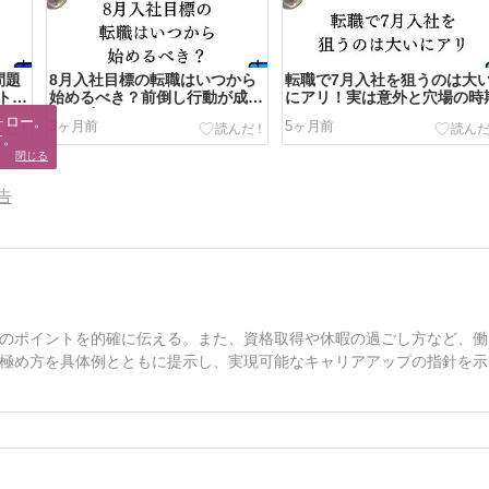
問題
8月入社目標の転職はいつから
転職で7月入社を狙うのは大
トを
始めるべき？前倒し行動が成功
にアリ！実は意外と穴場の時
のカギ
ロー。

3ヶ月前
5ヶ月前
す。
閉じる
告
のポイントを的確に伝える。また、資格取得や休暇の過ごし方など、働
極め方を具体例とともに提示し、実現可能なキャリアアップの指針を示