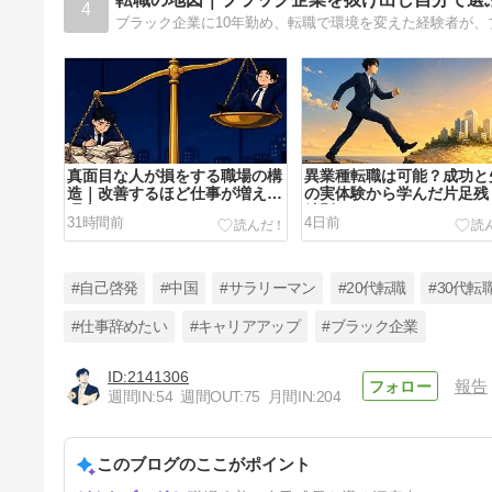
4
真面目な人が損をする職場の構
異業種転職は可能？成功と
造｜改善するほど仕事が増える
の実体験から学んだ片足残
理由
鉄則
31時間前
4日前
#自己啓発
#中国
#サラリーマン
#20代転職
#30代転
#仕事辞めたい
#キャリアアップ
#ブラック企業
2141306
報告
男の退職代行の口コミ・評判は
週間IN:
54
週間OUT:
75
月間IN:
204
やばい？労働組合運営の実力を
解説
10日前
このブログのここがポイント