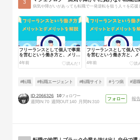
3
病気や障がいがあっても転職で一発逆転を狙う人々を応援
フリーランスとして個人で事業
フリーランスとして個人で
を営むという働き方と、メリッ
を営むという働き方と、メ
トとデメリットを解説
トとデメリットを解説
4年前
4年前
#転職
#転職エージェント
#転職サイト
#うつ病
#退
2066326
10
報
週間IN:
70
週間OUT:
140
月間IN:
310
面接を受けるに当たって知って
おくべき事、マナー、受け答え
の具体例を解説
4年前
転職の地図｜ブラック企業を抜け出し自分で選