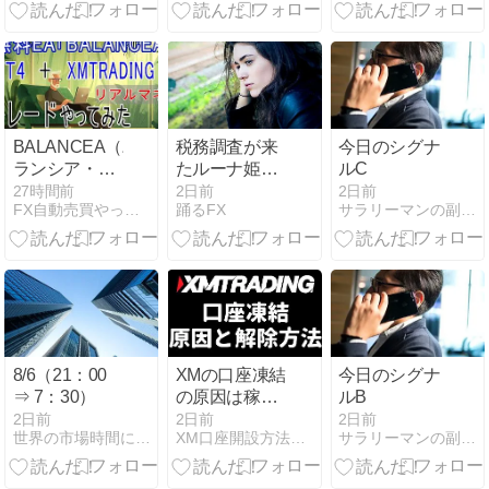
新】
恵が市場を動
かす構造【徹
底解説】
BALANCEA（バ
税務調査が来
今日のシグナ
ランシア・リ
たルーナ姫の
ルC
アルマネー）
話｜社会のし
27時間前
2日前
2日前
FX自動売買やってみた | FX自動売買にトライしています
踊るFX
サラリーマンの副業に最適なＦＸ投資
投資：57日目
くみ｜姫森ル
ーナ
8/6（21：00
XMの口座凍結
今日のシグナ
⇒ 7：30）
の原因は稼ぎ
ルB
すぎ？休眠と
2日前
2日前
2日前
世界の市場時間にあわせたFX投資術
XM口座開設方法・キャッシュバック・ボーナスキャンペーン
サラリーマンの副業に最適なＦＸ投資
の違い・維持
手数料・解除
方法を完全ガ