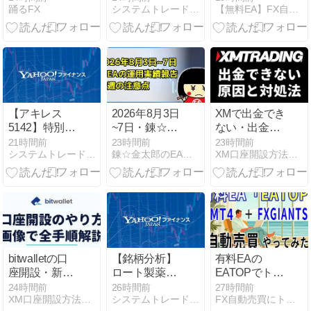
踊るFX
システムトレードとAI副業の記録
【無料EA】FX自動売買マガジン
があるんじゃ
か？PHCホー
でもPF1.12の
ー｜クソザコ
ルディングス
落とし穴を実
FX
（6523）が取
数値で評価
り込むべき成
長エンジン
【アキレス
2026年8月3日
XMで出金でき
5142】特別利
~7日・錬☆金
ない・出金拒
益による急騰
太郎の無料配
否される原因
21時間前
23時間前
23時間前
システムトレードとAI副業の記録
錬☆金太郎のEA検証ブログ
XM口座開設方法・キャッシュバック・ボーナスキャンペーン
の構造分析！
布EA実績報
と対処法
短期投資家が
告・FX自動売
【2026年最
押さえるべき
買
新】反映され
３つの視点
ない時の確認
手順
bitwalletの口
【銘柄分析】
有料EAの
座開設・新規
ロート製薬
EATOPでトレ
登録のやり方
（4527）：好
ードやってみ
24時間前
26時間前
27時間前
XM口座開設方法・キャッシュバック・ボーナスキャンペーン
システムトレードとAI副業の記録
FX自動売買にトライ | 自動売買EAを使って資産構築
【2026年最
業績と円安恩
た：第282日