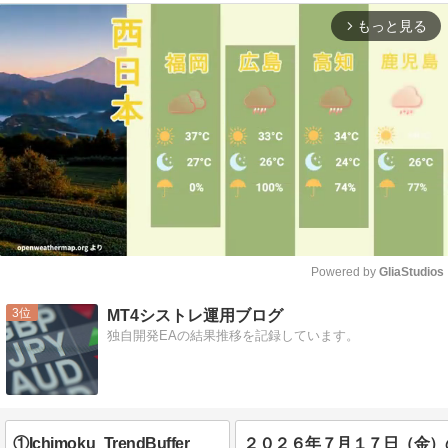
もっと見る
arrow_forward_ios
Powered by 
GliaStudios
Mute
3
MT4シストレ運用ブログ
独自開発EAの結果推移を記録しています。
①Ichimoku_TrendBuffer