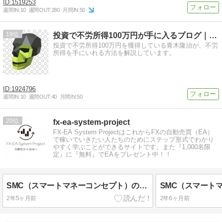
1519253
週間IN:
10
週間OUT:
280
月間IN:
50
19
投資で不労所得100万円が手に入るブログ｜IBカレッジ
投資で不労所得100万円を獲得している青木隆治が、不労
所得を手にいれる方法を解説しています。
1924796
週間IN:
10
週間OUT:
40
月間IN:
50
20
fx-ea-system-project
FX-EA System ProjectはこれからFXの自動売買（EA）
で稼いでいきたい人たちのためにステップ形式でわかり
やすく学ぶことができるサイトです。また『1,000名限
定』に『無料』でEAをプレゼント中！！
SMC（スマートマネーコンセプト）の鉄板トレード手法「Unicorn Model」について徹底解説してみた
2年5ヶ月前
2年6ヶ月前