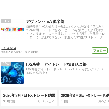
11
アヴァンセ EA 倶楽部
自動売買(EA)の強みは一度にたくさんの通貨ペアに対し
て24時間トレードできること！EAを活用した多通貨ポー
トフォリオでリスクと収益をしっかり管理した裁量トレ
ーダーには真似できない一歩進んだ本物のFXトレーダー
を目指しましょう♪
949764
週間IN:
30
週間OUT:
0
月間IN:
90
12
FX/為替・デイトレード投資倶楽部
FX/為替デイトレード（16:00〜23:00）売買シグナルメー
ル限定配信中！
2026年8月7日 FXトレード結果
2026年8月6日 FXトレード
34時間前
3日前