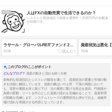
17
人はFXの自動売買で生活できるのか？
シストレと投資信託で資産を運用中！月20万円の分配金
が目標です。
ラサール・グローバルREITファンド 269期(8月)の分配金
資産状況は悪化【
3日前
7日前
このブログのここがポイント
資産の動きと流れを鋭く分析
多角的な投資信託とシストレの報告を通じて、資産状況の変遷と市場の動
きを詳細に解説しています。資産の横ばいや上昇、下落の局面において
も、背景や要因を深く掘り下げ、次の展望に繋げる視点を提供。円相場や
為替の変動、リートを中心とした資産の流れを見極めることで、資産管理
の戦略を洗練します。システムトレードの運用状況も併せて伝え、金融市
場の流れを実感させる内容となっています。