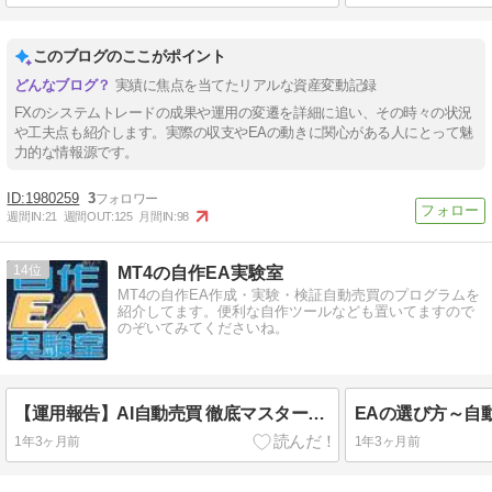
このブログのここがポイント
実績に焦点を当てたリアルな資産変動記録
FXのシステムトレードの成果や運用の変遷を詳細に追い、その時々の状況
や工夫点も紹介します。実際の収支やEAの動きに関心がある人にとって魅
力的な情報源です。
1980259
3
週間IN:
21
週間OUT:
125
月間IN:
98
14
MT4の自作EA実験室
MT4の自作EA作成・実験・検証自動売買のプログラムを
紹介してます。便利な自作ツールなども置いてますので
のぞいてみてくださいね。
【運用報告】AI自動売買 徹底マスター講座｜FX用EAフォワードテスト経過レポート
1年3ヶ月前
1年3ヶ月前