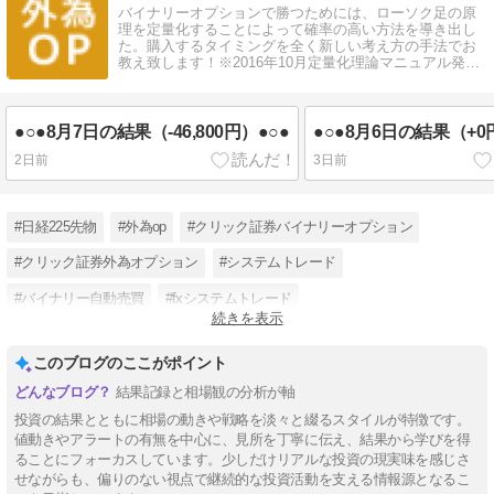
バイナリーオプションで勝つためには、ローソク足の原
理を定量化することによって確率の高い方法を導き出し
た。購入するタイミングを全く新しい考え方の手法でお
教え致します！※2016年10月定量化理論マニュアル発売
決定！
●○●8月7日の結果（-46,800円）●○●
●○●8月6日の結果（+0
2日前
3日前
#日経225先物
#外為op
#クリック証券バイナリーオプション
#クリック証券外為オプション
#システムトレード
#バイナリー自動売買
#fxシステムトレード
続きを表示
#バイナリーオプションブログ
#バイナリーオプション初心者
このブログのここがポイント
結果記録と相場観の分析が軸
投資の結果とともに相場の動きや戦略を淡々と綴るスタイルが特徴です。
値動きやアラートの有無を中心に、見所を丁寧に伝え、結果から学びを得
ることにフォーカスしています。少しだけリアルな投資の現実味を感じさ
せながらも、偏りのない視点で継続的な投資活動を支える情報源となるこ