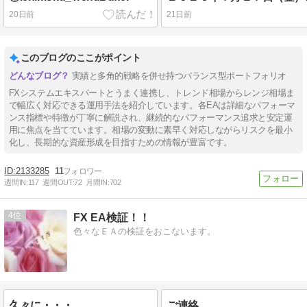
20日前
21日前
このブログのここがポイント
実績と多角的戦略を併せ持つバランス型ポートフォリオ
FXシステムエキスパートとうまく連携し、トレンド相場からレンジ相場ま
で幅広く対応できる運用手法を紹介しています。各EAは詳細なパフォーマ
ンス指標や特徴が丁寧に解説され、継続的なパフォーマンス追求と安定運
用に焦点を当てています。相場の変動に素早く対応しながらリスクを最小
化し、長期的な資産形成を目指すための情報が豊富です。
2133285
11
週間IN:
117
週間OUT:
72
月間IN:
702
4
FX EA検証！！
色々なＥＡの検証をおこないます。
久々に・・・
ご連絡