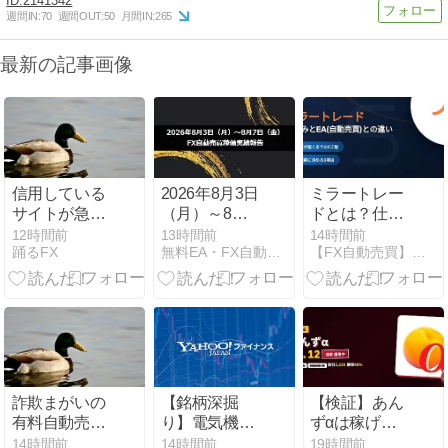
2141342
週間IN:
70
週間OUT:
50
月間IN:
265
最新の記事画像
信用している
2026年8月3日
ミラートレー
サイトが急に
（月）～8月7
ドとは？仕組
「スキャルが
日（金）のFX
みとEA(自動
12時間前
13時間前
14時間前
踊るFX
無料EA・FX自動売買の「稼ぐチカラ」シリーズ公式サイト
【FX自動売買】総合ポータル｜Forex Guide
おすすめ」と
自動売買稼働
売買)との違
言い出して、
実績報告
い・リスクを
おいらの気持
解説
ちがひっくり
返ったんじゃ
｜クソザコFX
詐欺まがいの
【銘柄深掘
【検証】あん
有料自動売買
り】電気機器
ずαは稼げ
ツールに興味
の潮流に乗る
る？勝率98%
14時間前
14時間前
19時間前