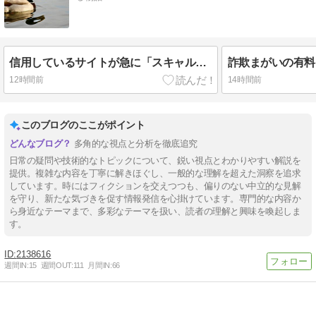
信用しているサイトが急に「スキャルがおすすめ」と言い出して、おいらの気持ちがひっくり返ったんじゃ｜クソザコFX
12時間前
14時間前
このブログのここがポイント
多角的な視点と分析を徹底追究
日常の疑問や技術的なトピックについて、鋭い視点とわかりやすい解説を
提供。複雑な内容を丁寧に解きほぐし、一般的な理解を超えた洞察を追求
しています。時にはフィクションを交えつつも、偏りのない中立的な見解
を守り、新たな気づきを促す情報発信を心掛けています。専門的な内容か
ら身近なテーマまで、多彩なテーマを扱い、読者の理解と興味を喚起しま
す。
2138616
週間IN:
15
週間OUT:
111
月間IN:
66