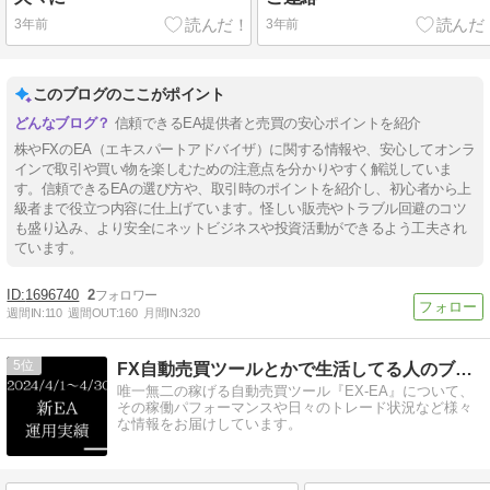
3年前
3年前
このブログのここがポイント
信頼できるEA提供者と売買の安心ポイントを紹介
株やFXのEA（エキスパートアドバイザ）に関する情報や、安心してオンラ
インで取引や買い物を楽しむための注意点を分かりやすく解説していま
す。信頼できるEAの選び方や、取引時のポイントを紹介し、初心者から上
級者まで役立つ内容に仕上げています。怪しい販売やトラブル回避のコツ
も盛り込み、より安全にネットビジネスや投資活動ができるよう工夫され
ています。
1696740
2
週間IN:
110
週間OUT:
160
月間IN:
320
5
FX自動売買ツールとかで生活してる人のブログ
唯一無二の稼げる自動売買ツール『EX-EA』について、
その稼働パフォーマンスや日々のトレード状況など様々
な情報をお届けしています。