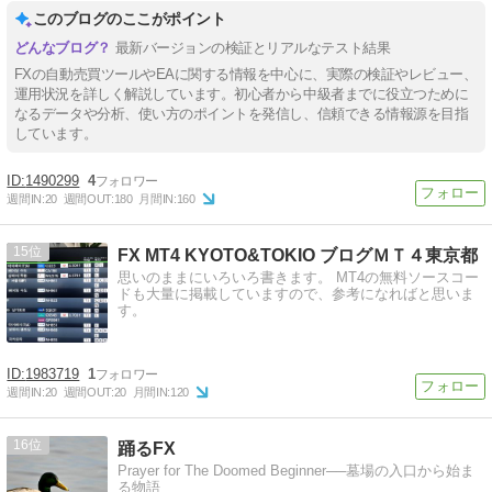
このブログのここがポイント
最新バージョンの検証とリアルなテスト結果
FXの自動売買ツールやEAに関する情報を中心に、実際の検証やレビュー、
運用状況を詳しく解説しています。初心者から中級者までに役立つために
なるデータや分析、使い方のポイントを発信し、信頼できる情報源を目指
しています。
1490299
4
週間IN:
20
週間OUT:
180
月間IN:
160
15
FX MT4 KYOTO&TOKIO ブログＭＴ４東京都
思いのままにいろいろ書きます。 MT4の無料ソースコー
ドも大量に掲載していますので、参考になればと思いま
す。
1983719
1
週間IN:
20
週間OUT:
20
月間IN:
120
16
踊るFX
Prayer for The Doomed Beginner──墓場の入口から始ま
る物語