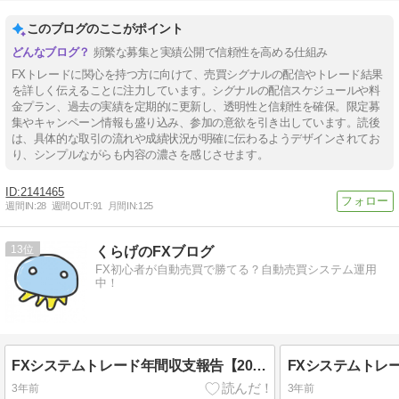
このブログのここがポイント
頻繁な募集と実績公開で信頼性を高める仕組み
FXトレードに関心を持つ方に向けて、売買シグナルの配信やトレード結果
を詳しく伝えることに注力しています。シグナルの配信スケジュールや料
金プラン、過去の実績を定期的に更新し、透明性と信頼性を確保。限定募
集やキャンペーン情報も盛り込み、参加の意欲を引き出しています。読後
は、具体的な取引の流れや成績状況が明確に伝わるようデザインされてお
り、シンプルながらも内容の濃さを感じさせます。
2141465
週間IN:
28
週間OUT:
91
月間IN:
125
13
くらげのFXブログ
FX初心者が自動売買で勝てる？自動売買システム運用
中！
FXシステムトレード年間収支報告【2022年】
3年前
3年前