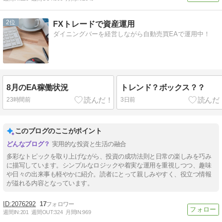
2
FXトレードで資産運用
ダイニングバーを経営しながら自動売買EAで運用中！
8月のEA稼働状況
トレンド？ボックス？？
23時間前
3日前
このブログのここがポイント
実用的な投資と生活の融合
多彩なトピックを取り上げながら、投資の成功法則と日常の楽しみを巧み
に描写しています。シンプルなロジックや着実な運用を重視しつつ、趣味
や日々の出来事も軽やかに紹介。読者にとって親しみやすく、役立つ情報
が溢れる内容となっています。
2076292
17
週間IN:
201
週間OUT:
324
月間IN:
969