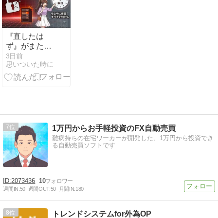
『直したは
ず』がまた開
いた日——
3日前
思いついた時に
TomcatとN-
centralに見る
修正の落とし
穴
7
1万円からお手軽投資のFX自動売買
難病持ちの在宅ワーカーが開発した、1万円から投資でき
る自動売買ソフトです
2073436
10
週間IN:
50
週間OUT:
50
月間IN:
180
8
トレンドシステムfor外為OP