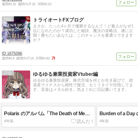
週間IN:
10
週間OUT:
10
月間IN:
10
26
トライオートFXブログ
まさか、たった4ヶ月で優勝するなんて！ど素人がなぜ1
位になれたのか？成功した秘訣、魔法の攻略法、遂に公
開！勝ちたいあなたは、このチャンスを素通りできます
か？
1875096
週間IN:
8
週間OUT:
16
月間IN:
40
27
ゆるゆる兼業投資家Vtuber編
ゆるゆる兼業投資家。株式市場を何とか生き延びて、総
資産マイナスから根性で復活、セミリタイヤ目指してま
す。音楽はメタル好き。気まぐれに日記書いてます。
Polaris のアルバム「The Death of Me」を最近よく聴いてます
4年前
4年前