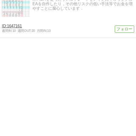
EAを自作したり，その他リスクの低い手法等でお金を増
やすことに腐心しています．
1647161
週間IN:
10
週間OUT:
20
月間IN:
10