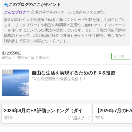
このブログのここがポイント
市場の時間帯やパターンに焦点を当てた解説
資金の流れや大手投資家の動きに基づくトレード戦略を詳しく紹介してい
ます。リスクリワードや特定の時間帯の重要性に触れつつ、インジケータ
ーを使わずにシンプルな手法を提案しています。また、市場の構造理解や
価格のギャップ、環境認識に役立つ方法も分かりやすく解説。初心者から
経験者まで役立つ内容となっています。
2055892
週間IN:
10
週間OUT:
70
月間IN:
30
21
自由な生活を実現するためのＦＸ&投資
FXや投資関連の情報を発信中！
2026年8月のEA評価ランキング（ダイジェスト版）
3日前
7日前