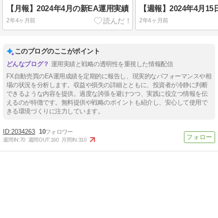
【月報】2024年4月の新EA運用実績
2年4ヶ月前
2年4ヶ月前
このブログのここがポイント
運用実績と戦略の透明性を重視した情報配信
FX自動売買のEA運用成績を定期的に報告し、現実的なパフォーマンスや相
場の状況を分析します。収益や損失の詳細とともに、投資者が冷静に判断
できるような内容を提供。過度な誇張を避けつつ、実践に役立つ情報を伝
えるのが特徴です。無料提供や戦略のポイントも紹介し、安心して使用で
きる環境づくりに注力しています。
2034263
10
週間IN:
70
週間OUT:
160
月間IN:
310