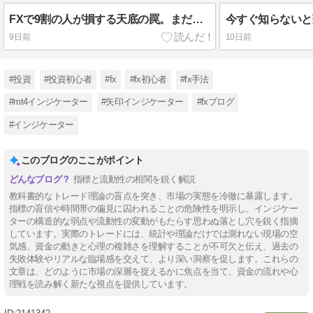
FXで9割の人が損する天底の罠。まだそのインジケーターを信じますか？
9日前
10日前
#投資
#投資初心者
#fx
#fx初心者
#fx手法
#mt4インジケーター
#矢印インジケーター
#fxブログ
#インジケーター
このブログのここがポイント
指標と流動性の相関を鋭く解説
教科書的なトレード理論の盲点を突き、市場の実態を冷徹に暴露します。
指標の盲信や時間帯の偏見に囚われることの危険性を明示し、インジケー
ターの構造的な弱点や流動性の変動がもたらす思わぬ落とし穴を鋭く指摘
しています。実際のトレードには、統計や理論だけでは測れない現場の空
気感、資金の動きと心理の複雑さを理解することが不可欠と伝え、過去の
失敗体験やリアルな臨場感を交えて、より深い洞察を促します。これらの
文章は、どのように市場の深層を捉えるかに焦点を当て、資金の流れや心
理戦を読み解く新たな視点を提供しています。