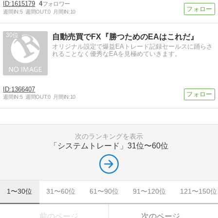
1615179
4
週間IN:
5
週間OUT:
0
月間IN:
10
30
自動売買でFX『勝つためのEAはこれだ』
オリジナル設定で爆益EAトレード記録セールスに踊らさ
れることなく優秀なEAを見極めていきます。
1366407
週間IN:
5
週間OUT:
0
月間IN:
10
次のランキングを表示
「システムトレード」
31位〜60位
1〜30位
31〜60位
61〜90位
91〜120位
121〜150位
前のページ
次のページ