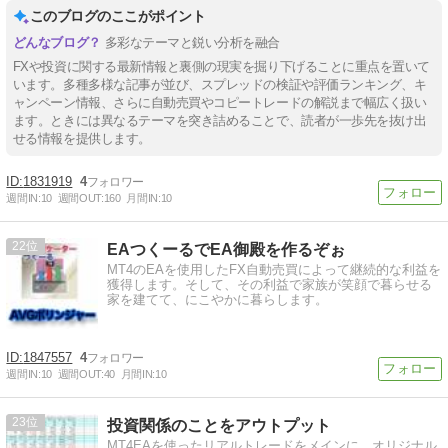
このブログのここがポイント
多彩なテーマと鋭い分析を融合
FXや投資に関する最新情報と裏側の現実を掘り下げることに重点を置いて
います。多種多様な記事が並び、スプレッドの検証や評価ランキング、キ
ャンペーン情報、さらに自動売買やコピートレードの解説まで幅広く扱い
ます。ときには異なるテーマを突き詰めることで、読者が一歩先を抜け出
せる情報を提供します。
1831919
4
週間IN:
10
週間OUT:
160
月間IN:
10
22
EAつくーるでEA御殿を作るぞぉ
MT4のEAを使用したFX自動売買によって継続的な利益を
獲得します。そして、その利益で家族が笑顔で暮らせる
家を建てて、にこやかに暮らします。
1847557
4
週間IN:
10
週間OUT:
40
月間IN:
10
23
投資関係のことをアウトプット
MT4EAを使ったリアルトレードをメインに，オリジナル