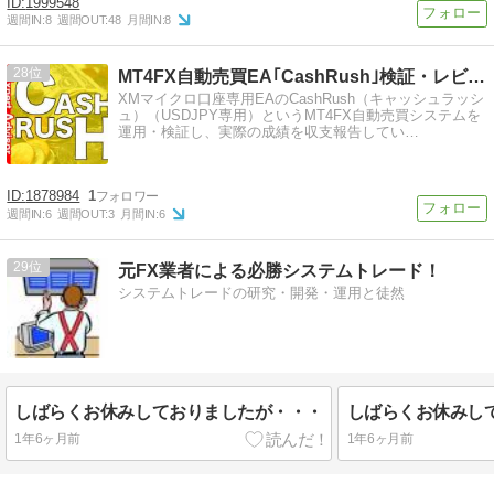
1999548
週間IN:
8
週間OUT:
48
月間IN:
8
28
MT4FX自動売買EA｢CashRush｣検証・レビュー・…
XMマイクロ口座専用EAのCashRush（キャッシュラッシ
ュ）（USDJPY専用）というMT4FX自動売買システムを
運用・検証し、実際の成績を収支報告してい…
1878984
1
週間IN:
6
週間OUT:
3
月間IN:
6
29
元FX業者による必勝システムトレード！
システムトレードの研究・開発・運用と徒然
しばらくお休みしておりましたが・・・
しばらくお休みし
1年6ヶ月前
1年6ヶ月前