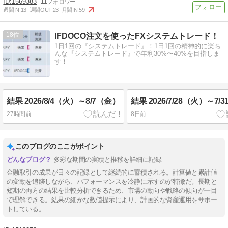
1569383
11
週間IN:
13
週間OUT:
23
月間IN:
59
18
IFDOCO注文を使ったFXシステムトレード！
1日1回の『システムトレード』！1日1回の精神的に楽ち
んな『システムトレード』で年利30%〜40%を目指しま
す！
結果 2026/8/4（火）～8/7（金）
結果 2026/7/28（火）～7/
27時間前
8日前
このブログのここがポイント
多彩な期間の実績と推移を詳細に記録
金融取引の成果が日々の記録として継続的に蓄積される。計算値と累計値
の変動を追跡しながら、パフォーマンスを冷静に示すのが特徴だ。長期と
短期の両方の結果を比較分析できるため、市場の動向や戦略の傾向が一目
で理解できる。結果の細かな数値提示により、計画的な資産運用をサポー
トしている。