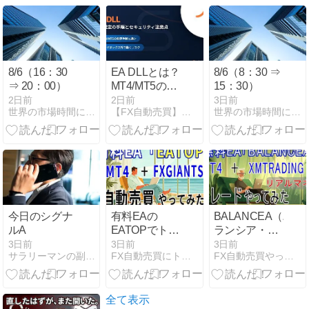
イド【2026年
最新】
8/6（16：30
EA DLLとは？
8/6（8：30 ⇒
⇒ 20：00）
MT4/MT5の許
15：30）
可設定手順と
2日前
2日前
3日前
世界の市場時間にあわせたFX投資術
【FX自動売買】総合ポータル｜Forex Guide
世界の市場時間にあわせたFX投資術
セキュリティ
注意点を解説
今日のシグナ
有料EAの
BALANCEA（バ
ルA
EATOPでトレ
ランシア・リ
ードやってみ
アルマネー）
3日前
3日前
3日前
サラリーマンの副業に最適なＦＸ投資
FX自動売買にトライ | 自動売買EAを使って資産構築
FX自動売買やってみた | FX自動売買にトライしています
た：第281日
投資：56日目
全て表示