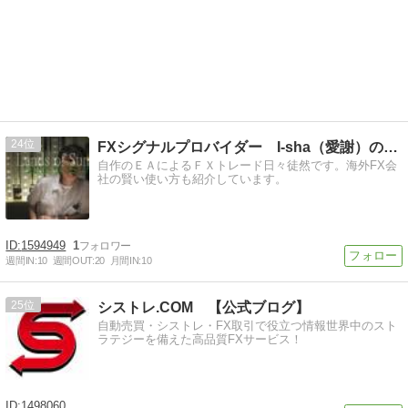
24
FXシグナルプロバイダー I-sha（愛謝）のブログ
自作のＥＡによるＦＸトレード日々徒然です。海外FX会
社の賢い使い方も紹介しています。
1594949
1
週間IN:
10
週間OUT:
20
月間IN:
10
25
シストレ.COM 【公式ブログ】
自動売買・シストレ・FX取引で役立つ情報世界中のスト
ラテジーを備えた高品質FXサービス！
1498060