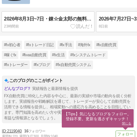
2026年8月3日~7日・錬☆金太郎の無料配布EA実績報告・FX自動売買
23時間前
8日前
#fx初心者
#fxトレード日記
#fx手法
#海外fx
#fx自動売買
#稼ぐfx
#fxea自動売買
#fx生活
#fxシステムトレード
#fxトレーダー
#fxブログ
#fx自動売買システム
このブログのここがポイント
実績報告と最新情報を提供
FX自動売買に特化した内容を中心に、最新の実績や市場の動向を鋭く分析
します。実績報告や戦略解説を通じて、トレーダーが安心して自動売買を
活用できる情報を提供し、相場変動への適応力を高めることを目指してい
ます。専門知識を高めたい方や実践的な運用ヒントを求める方にとって、
【Tips】気になるブログをフォロー。

有益な情報源となるでしょう。
登録不要。更新を逃さずキャッチ！
閉じる
2119040
16
週間IN:
220
週間OUT:
300
月間IN:
1040