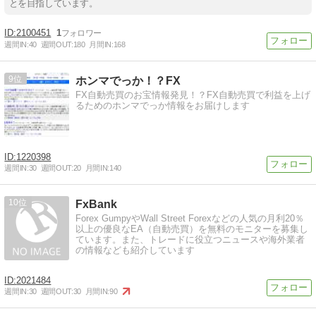
とを目指しています。
2100451
1
週間IN:
40
週間OUT:
180
月間IN:
168
9
ホンマでっか！？FX
FX自動売買のお宝情報発見！？FX自動売買で利益を上げ
るためのホンマでっか情報をお届けします
1220398
週間IN:
30
週間OUT:
20
月間IN:
140
10
FxBank
Forex GumpyやWall Street Forexなどの人気の月利20％
以上の優良なEA（自動売買）を無料のモニターを募集し
ています。また、トレードに役立つニュースや海外業者
の情報なども紹介しています
2021484
週間IN:
30
週間OUT:
30
月間IN:
90