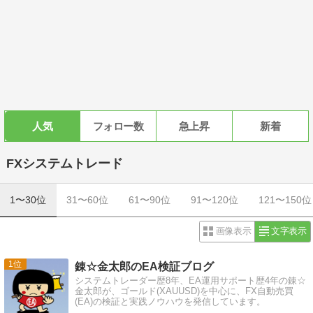
人気
フォロー数
急上昇
新着
FXシステムトレード
1〜30位
31〜60位
61〜90位
91〜120位
121〜150位
画像表示
文字表示
1
錬☆金太郎のEA検証ブログ
システムトレーダー歴8年、EA運用サポート歴4年の錬☆
金太郎が、ゴールド(XAUUSD)を中心に、FX自動売買
(EA)の検証と実践ノウハウを発信しています。