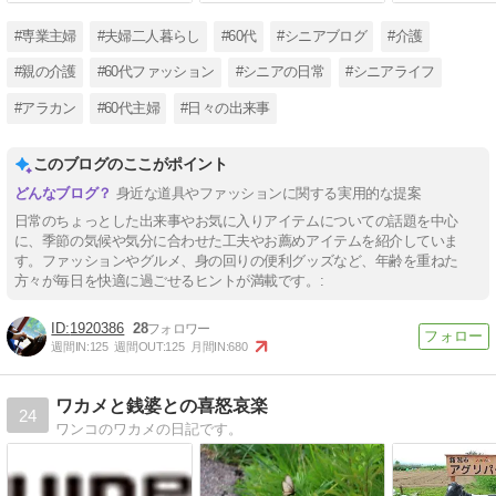
#専業主婦
#夫婦二人暮らし
#60代
#シニアブログ
#介護
#親の介護
#60代ファッション
#シニアの日常
#シニアライフ
#アラカン
#60代主婦
#日々の出来事
このブログのここがポイント
身近な道具やファッションに関する実用的な提案
日常のちょっとした出来事やお気に入りアイテムについての話題を中心
に、季節の気候や気分に合わせた工夫やお薦めアイテムを紹介していま
す。ファッションやグルメ、身の回りの便利グッズなど、年齢を重ねた
方々が毎日を快適に過ごせるヒントが満載です。:
1920386
28
週間IN:
125
週間OUT:
125
月間IN:
680
ワカメと銭婆との喜怒哀楽
24
ワンコのワカメの日記です。