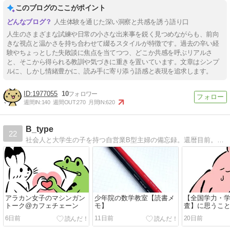
このブログのここがポイント
人生体験を通じた深い洞察と共感を誘う語り口
人生のさまざまな試練や日常の小さな出来事を鋭く見つめながらも、前向
きな視点と温かさを持ち合わせて綴るスタイルが特徴です。過去の辛い経
験やちょっとした失敗談に焦点を当てつつ、どこか共感を呼ぶリアルさ
と、そこから得られる教訓や気づきに重きを置いています。文章はシンプ
ルに、しかし情緒豊かに、読み手に寄り添う語感と表現を追求します。
1977055
10
週間IN:
140
週間OUT:
270
月間IN:
620
B_type
22
社会人と大学生の子を持つ自営業B型主婦の備忘録。還暦目前。投資・読書・パン焼きの記録など。
アラカン女子のマシンガン
少年院の数学教室【読書メ
【全国学力・
トーク@カフェチェーン
モ】
査】に思うこ
6日前
11日前
20日前