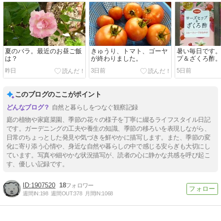
夏のバラ。最近のお昼ご飯
きゅうり、トマト、ゴーヤ
暑い毎日です
は？
が終わりました。
プ＆ざくろ酢
昨日
3日前
5日前
このブログのここがポイント
自然と暮らしをつなぐ観察記録
庭の植物や家庭菜園、季節の花々の様子を丁寧に綴るライフスタイル日記
です。ガーデニングの工夫や養生の知識、季節の移ろいを表現しながら、
日常のちょっとした発見や気づきを鮮やかに描写します。また、季節の変
化に寄り添う心情や、身近な自然や暮らしの中で感じる安らぎも大切にし
ています。写真や細やかな状況描写が、読者の心に静かな共感を呼び起こ
す、優しい記録です。
1907520
18
週間IN:
198
週間OUT:
378
月間IN:
1068