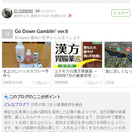
2068090
24
週間IN:
170
週間OUT:
540
月間IN:
870
Go Down Gamblin' ver.6
16
私taipaが趣味の世界からお送りします
虫よけにハッカスプレー手
コスモスの漢方胃腸薬 ～
急に涼しくな
作り
2026年7月の健康管理（続
き）
1時間10分前
25時間前
2日前
このブログのここがポイント
日常の気づきと健康維持を融合
身近な出来事と心身の調和を追求した記事の集まりです。走行距離や体重
管理、暮らしのルーティーン、行政や社会の動きまで、生活の中で重要な
ポイントを鋭く捉えながらも、前向きな視点を持ち続ける内容となってい
ます。個々の経験や見識を通じて、人生をより良くするためのヒントが共