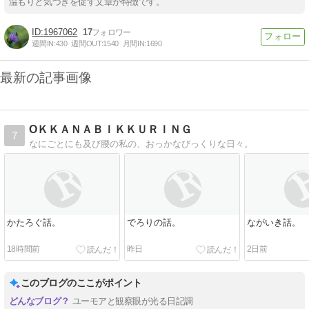
温もりと気づきを促す文章が特徴です。
1967062
17
週間IN:
430
週間OUT:
1540
月間IN:
1690
最新の記事画像
OＫＫＡＮＡＢＩＫＫＵＲＩＮＧ
7
なにごとにも及び腰の私の、おっかなびっくりな日々。
かたろぐ話。
でろりの話。
ながいき話。
18時間前
昨日
2日前
このブログのここがポイント
ユーモアと観察眼が光る日記調