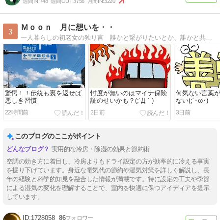
週間IN:
748
週間OUT:
3756
月間IN:
3220
Ｍｏｏｎ 月に想いを・・
3
一人暮らしの初老女の独り言 誰かと繋がりたいとか、誰かと共感し合うなんてもういいの・・ 月に向かって独り言・・
驚愕！！伝統も裏を返せば
忖度が無いのはマイナ保険
何気ない言葉
悪しき習慣
証のせいかも？(;´Д｀)
ない(;´･ω･)
22時間前
2日前
3日前
このブログのここがポイント
実用的な冷房・除湿の効果と節約術
空調の効き方に着目し、冷房よりもドライ設定の方が効率的に冷える事実
を掘り下げています。身近な電気代の節約や湿気対策を詳しく解説し、長
年の経験と科学的知見を融合した情報が満載です。特に設定の工夫や季節
による湿気の変化を理解することで、室内を快適に保つアイディアを提示
しています。
1728058
86