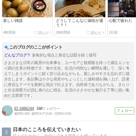
楽しい雑談
どうしてこんなに値段が違
心配で疲れた
う？！
4時間前
28時間前
2日前
このブログのここがポイント
多角的な視点と身近な話題を鋭く描写
さまざまな日常の風景や出来事を、ユーモアと観察眼を持って綴るエッセ
イ調の文章が特徴です。食や文化、生活の何気ない瞬間を通して、深く考
えてしまうポイントに鋭く切り込みながらも、親しみやすさを忘れずに描
き出します。各記事は小さな発見やちょっとした違和感を掬い上げ、読者
に身近なテーマを新鮮な視点で伝えます。自然体でありながらも、きらり
と光る洞察力が読む者の心に残る、生活のささやかな魅力を丁寧に拾い集
めた文章群です。
1886244
160
週間IN:
880
週間OUT:
2540
月間IN:
4190
日本のこころを伝えていきたい
2
日々のなかから、自分にできる国造りを綴っています。