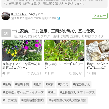
す。硬軟取り混ぜた文章で、魂に響く気づきを提供します。
1750653
54
週間IN:
152
週間OUT:
868
月間IN:
1228
一に家族、二に健康、三四がお馬で、五に仕事。
20
日記代わりに始めたブログ…趣味は競馬と読書、野球はファイターズ!、…前立腺癌のため50歳を過ぎて人生初めての入院…等々、思いつくままに書いていきます。
今年はイマイチな庭の花や
梅じゃない…ガ━(ﾟロﾟ;)━
Boy？ or Gir
野菜…(-ω-;)ウーン
ン
(*'ω'*)......ん?
4日前
11日前
17日前
#競馬
#競馬予想
#健康
#家族
#チワワ
#前立腺がん
#北海道日本ハムファイターズ
#SLE
#全身性エリテマトーデス
#一に家族
#網膜色素変性症
#特発性血小板減少性紫斑病