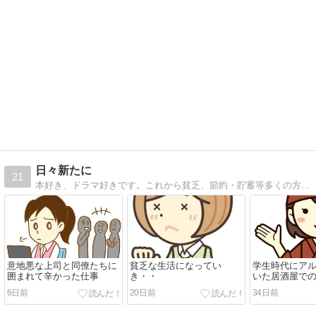
日々新たに
21
本好き、ドラマ好きです。これから貧乏、節約・貯蓄等多くの方の苦労話を投稿していきたいと思います。
意地悪な上司と同僚たちに
貧乏な生活になってい
学生時代にア
囲まれて辛かった仕事
き・・
いた居酒屋で
い
6日前
20日前
34日前