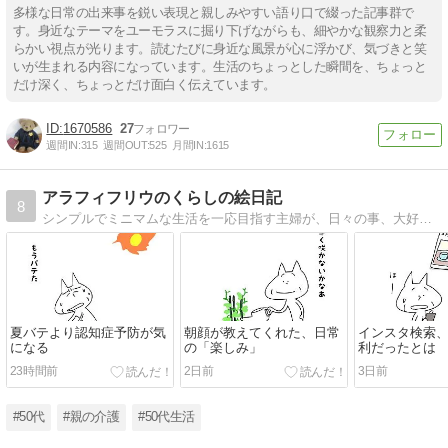
多様な日常の出来事を鋭い表現と親しみやすい語り口で綴った記事群で
す。身近なテーマをユーモラスに掘り下げながらも、細やかな観察力と柔
らかい視点が光ります。読むたびに身近な風景が心に浮かび、気づきと笑
いが生まれる内容になっています。生活のちょっとした瞬間を、ちょっと
だけ深く、ちょっとだけ面白く伝えています。
1670586
27
週間IN:
315
週間OUT:
525
月間IN:
1615
アラフィフリウのくらしの絵日記
8
シンプルでミニマムな生活を一応目指す主婦が、日々の事、大好きなドラマ、映画、本のことなどをイラストを交えてお送りします！
夏バテより認知症予防が気
朝顔が教えてくれた、日常
インスタ検索
になる
の「楽しみ」
利だったとは
23時間前
2日前
3日前
#50代
#親の介護
#50代生活