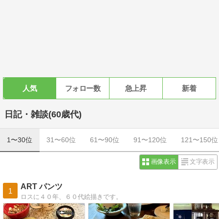
人気
フォロー数
急上昇
新着
日記・雑談(60歳代)
1〜30位
31〜60位
61〜90位
91〜120位
121〜150位
画像表示
文字表示
ART パンツ
1
ロスに４０年、６０代絵描きです。