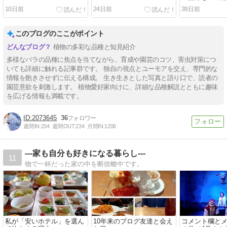
10日前
24日前
39日前
このブログのここがポイント
植物の多彩な品種と知見紹介
多様なバラの品種に焦点を当てながら、育成や園芸のコツ、害虫対策につ
いても詳細に触れる記事群です。 独自の視点とユーモアを交え、専門的な
情報を飽きさせずに伝える構成。 生き生きとした写真と語り口で、読者の
園芸意欲を刺激します。 植物愛好家向けに、詳細な品種解説とともに趣味
を広げる情報も満載です。
2073645
36
週間IN:
234
週間OUT:
234
月間IN:
1206
---家も自分も好きになる暮らし---
11
物で一杯だった家の中を断捨離中です。
私が「安いホテル」を選ん
10年来のブログ友達と会え
コメント欄と