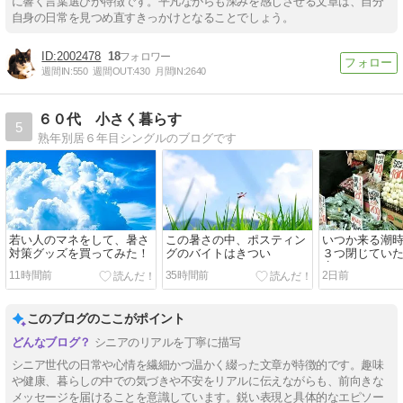
に響く言葉選びが特徴です。平凡ながらも深みを感じさせる文章は、自分
自身の日常を見つめ直すきっかけとなることでしょう。
2002478
18
週間IN:
550
週間OUT:
430
月間IN:
2640
６０代 小さく暮らす
5
熟年別居６年目シングルのブログです
若い人のマネをして、暑さ
この暑さの中、ポスティン
いつか来る潮
対策グッズを買ってみた！
グのバイトはきつい
３つ閉じてい
店
11時間前
35時間前
2日前
このブログのここがポイント
シニアのリアルを丁寧に描写
シニア世代の日常や心情を繊細かつ温かく綴った文章が特徴的です。趣味
や健康、暮らしの中での気づきや不安をリアルに伝えながらも、前向きな
メッセージを届けることを意識しています。鋭い表現と具体的なエピソー