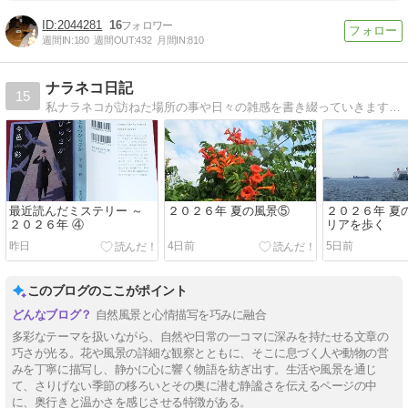
2044281
16
週間IN:
180
週間OUT:
432
月間IN:
810
ナラネコ日記
15
私ナラネコが訪ねた場所の事や日々の雑感を書き綴っていきます。ニックネームのナラネコは「奈良の猫」からとりました。 ６０歳になって週４日のお勤めの傍ら、休日にいい景色といい空気を求めて出歩いています。
最近読んだミステリー ～
２０２６年 夏の風景⑤
２０２６年 夏
２０２６年 ④
リアを歩く
昨日
4日前
5日前
このブログのここがポイント
自然風景と心情描写を巧みに融合
多彩なテーマを扱いながら、自然や日常の一コマに深みを持たせる文章の
巧さが光る。花や風景の詳細な観察とともに、そこに息づく人や動物の営
みを丁寧に描写し、静かに心に響く物語を紡ぎ出す。生活や風景を通じ
て、さりげない季節の移ろいとその奥に潜む静謐さを伝えるページの中
に、奥行きと温かさを感じさせる特徴がある。