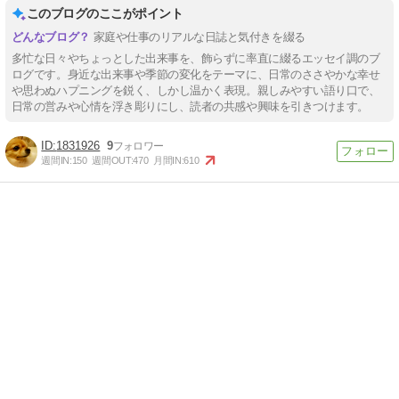
このブログのここがポイント
家庭や仕事のリアルな日誌と気付きを綴る
多忙な日々やちょっとした出来事を、飾らずに率直に綴るエッセイ調のブ
ログです。身近な出来事や季節の変化をテーマに、日常のささやかな幸せ
や思わぬハプニングを鋭く、しかし温かく表現。親しみやすい語り口で、
日常の営みや心情を浮き彫りにし、読者の共感や興味を引きつけます。
1831926
9
週間IN:
150
週間OUT:
470
月間IN:
610