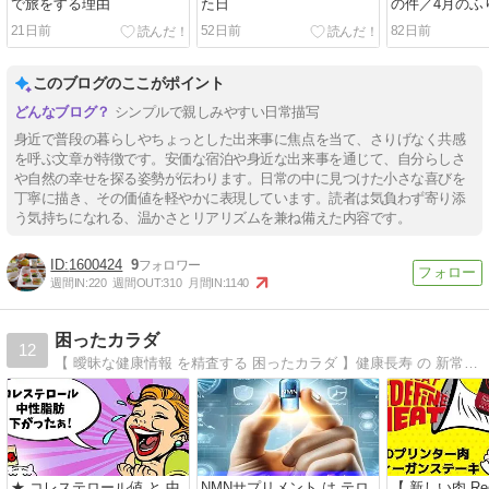
で旅をする理由
た日
の件／4月のふ
21日前
52日前
82日前
このブログのここがポイント
シンプルで親しみやすい日常描写
身近で普段の暮らしやちょっとした出来事に焦点を当て、さりげなく共感
を呼ぶ文章が特徴です。安価な宿泊や身近な出来事を通じて、自分らしさ
や自然の幸せを探る姿勢が伝わります。日常の中に見つけた小さな喜びを
丁寧に描き、その価値を軽やかに表現しています。読者は気負わず寄り添
う気持ちになれる、温かさとリアリズムを兼ね備えた内容です。
1600424
9
週間IN:
220
週間OUT:
310
月間IN:
1140
困ったカラダ
12
【 曖昧な健康情報 を精査する 困ったカラダ 】健康長寿 の 新常識 や ニュースを医学的に正確な情報を基に 検証・調査し紹介する貴方の" 困ったカラダ "を解決するヘルスコンシャスな情報サイトです。
★ コレステロール値 と 中
NMNサプリメント は テロ
【 新しい肉 Rede