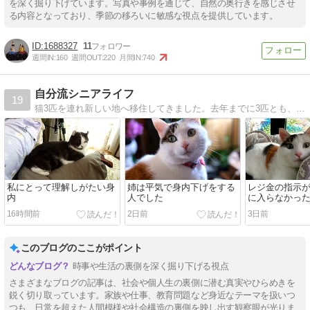
を深く掘り下げています。写真や事例を通じて、自然の奥行きを感じさせ
る内容となっており、季節の移ろいに敏感な視点を提供しています。
1688327
11
週間IN:
160
週間OUT:
220
月間IN:
740
自分流シニアライフ
19
猫3匹を連れ新しい地へ移住してきました。去年までに3匹とも、そして両親も見送り、これから自分だけのシニアライフが始まります。
私にとって理解しがたい身
姉は平気で身内下げをする
レジ金の指示
内
人でした
に入らなかっ
16時間前
2日前
3日前
このブログのここがポイント
時事や生活の裏側を深く掘り下げる視点
さまざまなブログの記事は、社会や個人生の裏側に潜む真実やひらめきを
鋭く切り取っています。家族や仕事、教育問題など身近なテーマを扱いつ
つも、日常を超えた人間模様や社会構造の裏側を映し出す観察眼が光りま