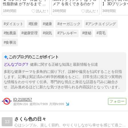
性脂肪値 が下がるまで ※
メア を長くできるのか？
】 3Dプリンター
高血圧 もネ!
ーガン フラン
18時間前
24時間前
34時間前
欧州で販売
#ダイエット
#医療
#健康
#オーガニック
#アンチエイジング
#無農薬
#健康管理
#病気
#アレルギー
#便秘
#育毛
#食事法
このブログのここがポイント
健康に関する正確な知識と最新情報を伝達
多彩な健康テーマを多角的に掘り下げ、誤解や偏見を払拭することを目指
します。記事は実証済みの科学的根拠をもとに、日常生活に役立つ実用的
な情報をわかりやすく伝承。専門的な視点と身近な話題を巧みに融合さ
せ、読み進めるほどに新たな気づきが得られる内容設計となっています。
2100257
週間IN:
216
週間OUT:
909
月間IN:
999
さくら色の日々
13
心はシンプル、楽しく節約、やりくりしながら幸せを感じて過ごしていきたい、そんな主婦の日記です。