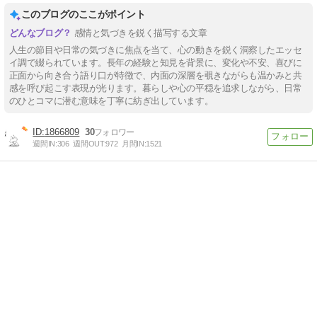
このブログのここがポイント
感情と気づきを鋭く描写する文章
人生の節目や日常の気づきに焦点を当て、心の動きを鋭く洞察したエッセ
イ調で綴られています。長年の経験と知見を背景に、変化や不安、喜びに
正面から向き合う語り口が特徴で、内面の深層を覗きながらも温かみと共
感を呼び起こす表現が光ります。暮らしや心の平穏を追求しながら、日常
のひとコマに潜む意味を丁寧に紡ぎ出しています。
1866809
30
週間IN:
306
週間OUT:
972
月間IN:
1521