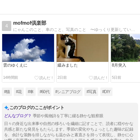
mofmof倶楽部
4
にゃんこのこと、車のこと、写真のこと 〜ゆっくり更新しています
雲のゆくえに
緩みました
8月突入
14時間前
2日前
5日前
#猫
#花
#車
#60代
#シニアブログ
#写真
#DIY
このブログのここがポイント
季節や風物詩を丁寧に綴る静かな観察眼
日々の身近な出来事や自然の移ろいを繊細に記すことで、読者に穏やかな
共感と新たな発見をもたらします。季節の変化やちょっとした趣味の記録
を、余計な装飾を排しながらも温かみと素直さを持って表現し、静かに心