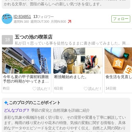
かれる文章が、普段の暮らしへの新しい気づきを促します。
834851
13
週間IN:
160
週間OUT:
300
月間IN:
800
五つの池の喫茶店
18
私が日々思っている事を徒然なるままに書き綴ってみました。興味のある方はお立ち寄りください。
今年も夏の甲子園初戦勝敗
断捨離始めました。
食生活を見直
予想の時期がやってきまし
た！！、今年も変則日程の
昨日
6日前
14日前
ようですが、初戦を勝ち抜
く学校は！？
このブログのここがポイント
季節の変化と自然現象を詳細に紹介
多彩な気象や風物詩を鋭く切り取り、その背景や変遷を丁寧に解説してい
ます。梅雨の移り変わりや花木の特徴、気候の変動に関する情報を、具体
的なデータやエピソードを交えてわかりやすく伝え、自然と人間の関わり