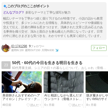
このブログのここがポイント
多彩なテーマと丁寧な描写が魅力
幅広いテーマを丁寧かつ鋭く掘り下げるのが特徴です。小説の話から教育
や投資まで、多ジャンルにわたる情報を、具体的なエピソードや価値観を
交えて伝え、読者の興味を惹きつけます。洗練された文章と読み応えのあ
る事例を織り交ぜ、深みと面白さを兼ね備えた内容になっています。日常
の中に潜むさまざまな気づきを、わかりやすくも奥深く紹介しています。
1741298
9
週間IN:
130
週間OUT:
150
月間IN:
630
50代・60代の今日を生きる明日を生きる
23
60代専業主婦。シニアの日々の暮らしについて。おしゃれ（骨格ストレート・ブルベ冬）、美味しいもの、好きなもの、親たちの介護etc.
美容師さんおすすめのヘア
AIと相談しながら選んだダ
脱ぎ履きがし
アイロン｜クレイツ・クラ
ウンコート（骨格ストレー
すいfitfitの
インストレート
ト）
ツ
49日前
6ヶ月前
8ヶ月前