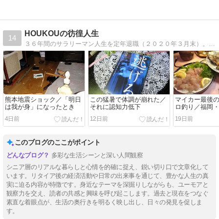
HOUKOUの彷徨人生
14
３６年間のサラリーマン人生を定年退職（２０２０年３月末）。その後しぶとく短時間再任用で仕事していますが、いつまで続くことやら。読書、音楽、釣り、旅行、定年その後などについて書いていこうと思っています。
熊本地震ショック／「明日
この猛暑で体調が崩れた／
マイカー最後
は我が身」になったとき
それに認知力低下
ロ釣り／福岡
4日前
12日前
19日前
このブログのここがポイント
多彩な生活シーンと深い人間観察
シニア層のリアルな暮らしと心情を的確に捉え、鋭い切り口で文章化して
います。リタイア後の経済活動や日常の出来事を通じて、豊かな人生の真
実に迫る内容が特徴です。身近なテーマを深掘りしながらも、ユーモアと
観察力を交え、読者の共感と興味を呼び起こします。過去と現在をつなぐ
素直な着眼点が、生活の奥行きを明るく映し出し、日々の発見を促しま
す。