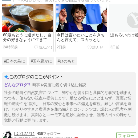
60歳もとうに過ぎたし、自
今日は言いたいことをきち
涙もろいのは
分の好きなように生きて残
んと言えて、スカッとしま
りの人生を楽しみたい
した
24時間前
2日前
3日前
#日本の為に
#国を豊かに
#ひのもと
このブログのここがポイント
時事や災害に鋭く切り込む解説
社会の動向や自然災害について、鮮やかな切り口と具体的な事実を踏まえ
つつも、偏らない視点を提供します。単なる報告にとどまらず、真実と情
報の透明性を追求し、日常の安心と未来への備えを重視。難しい言葉を避
け、わかりやすさと奥深さを兼ね備えたコンテンツは、読む人の思考を刺
激し続けます。真剣さとユーモアを絶妙に融合させ、読者の日々の静かな
覚悟と行動に寄与します。
2127714
498