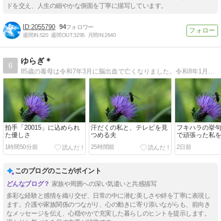
ドを交え、人生の細やかな側面を丁寧に描写しています。
2055790
94
週間IN:
520
週間OUT:
3295
月間IN:
2640
ゆらぎ＊
6
85歳の毒母は令和7年3月に脳出血で亡くなりました。令和8年1月93歳で父は亡くなりました。思春期からの摂食障害持ち。
拍手「20015」に込められ
汗だくの私と、テレビを見
フキハラの挙
た優しさ
つめる夫
で頑張った私
無視
1時間50分前
25時間前
2日前
このブログのここがポイント
家族や周囲への深い気遣いと共感描写
多彩な経験と感情を織り交ぜ、日常の中に潜む美しさや絆を丁寧に表現し
ます。介護や家族関係のつながり、心の動きに寄り添いながらも、前向き
なメッセージを伝え、心穏やかで充実した暮らしのヒントを提示します。