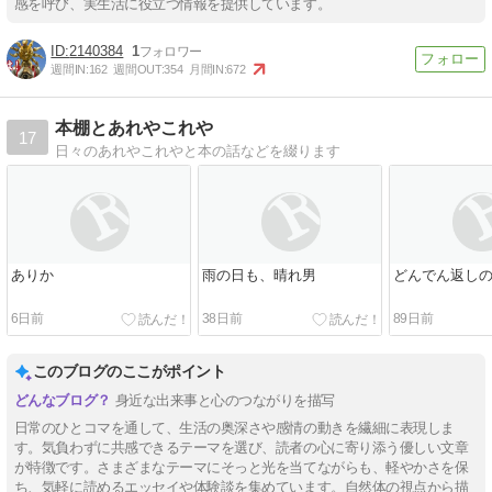
感を呼び、実生活に役立つ情報を提供しています。
2140384
1
週間IN:
162
週間OUT:
354
月間IN:
672
本棚とあれやこれや
17
日々のあれやこれやと本の話などを綴ります
ありか
雨の日も、晴れ男
どんでん返し
6日前
38日前
89日前
このブログのここがポイント
身近な出来事と心のつながりを描写
日常のひとコマを通して、生活の奥深さや感情の動きを繊細に表現しま
す。気負わずに共感できるテーマを選び、読者の心に寄り添う優しい文章
が特徴です。さまざまなテーマにそっと光を当てながらも、軽やかさを保
ち、気軽に読めるエッセイや体験談を集めています。自然体の視点から描