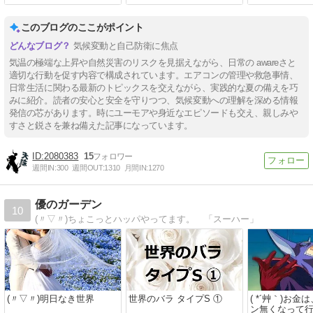
このブログのここがポイント
気候変動と自己防衛に焦点
気温の極端な上昇や自然災害のリスクを見据えながら、日常の awareさと
適切な行動を促す内容で構成されています。エアコンの管理や救急事情、
日常生活に関わる最新のトピックスを交えながら、実践的な夏の備えを巧
みに紹介。読者の安心と安全を守りつつ、気候変動への理解を深める情報
発信の芯があります。時にユーモアや身近なエピソードも交え、親しみや
すさと鋭さを兼ね備えた記事になっています。
2080383
15
週間IN:
300
週間OUT:
1310
月間IN:
1270
優のガーデン
10
(〃▽〃)ちょこっとハッパやってます。 「スーハー」
(〃▽〃)明日なき世界
世界のバラ タイプS ①
( *´艸｀)お
ン無くなって