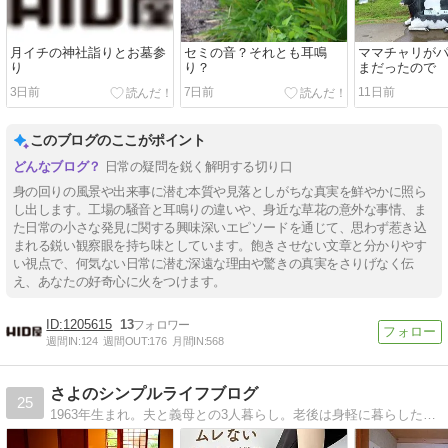
月イチの神社詣りとお墓参
セミの音？それとも耳鳴
ママチャリが
り
り？
まだったので
3日前
7日前
11日前
このブログのここがポイント
日常の疑問を鋭く解明する切り口
身の回りの風景や出来事に潜む本質や見落としがちな真実を鮮やかに照ら
し出します。工場の騒音と耳鳴りの違いや、身近な草花の意外な事情、ま
た日常の小さな発見に関する興味深いエピソードを通じて、思わず惹き込
まれる鋭い観察眼を持ち味としています。飽きさせない文章と分かりやす
い視点で、何気ない日常に潜む深遠な理由や驚きの真実をさりげなく伝
え、あなたの好奇心に火をつけます。
1205615
13
週間IN:
124
週間OUT:
176
月間IN:
568
さよのシンプルライフブログ
25
1963年生まれ。夫と義母との3人暮らし。老後は身軽に暮らしたいと片付けの資格も取りました。素敵な60代を目標に少ない服で楽しむことにも挑戦しています。片付けの書籍を販売中です。