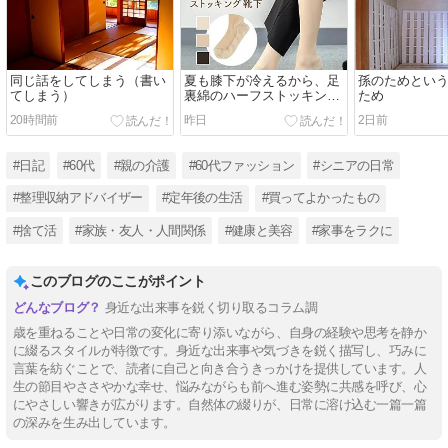
同じ話をしてしまう（書い
夏も膝下が冷えるから、足
孫のためとい
てしまう）
裏綿のハーフストッキング
ため
を履いています
20時間前
昨日
2日前
#日記
#60代
#親の介護
#60代ファッション
#シニアの日常
#整理収納アドバイザー
#定年後の生活
#買ってよかったもの
#捨て活
#家族・友人・人間関係
#健康と美容
#家事をラクに
このブログのここがポイント
身近な出来事を鋭く切り取るコラム調
歳を重ねることや日常の変化に寄り添いながら、自身の経験や思考を静か
に綴るスタイルが特徴です。身近な出来事や気づきを鋭く描写し、巧みに
言葉を紡ぐことで、読者に自己と向き合うきっかけを提供しています。人
生の節目やささやかな幸せ、悩みながらも前へ進む姿勢に共感を呼び、心
にやさしい響きが広がります。自然体の綴りが、日常に溶け込む一篇一篇
の深みを生み出しています。