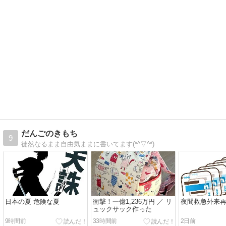
だんごのきもち
9
徒然なるまま自由気ままに書いてます(*^▽^*)
日本の夏 危険な夏
衝撃！一億1,236万円 ／ リ
夜間救急外来
ュックサック作った
9時間前
33時間前
2日前