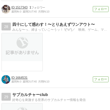
1517343
1
週間IN:
0
週間OUT:
40
月間IN:
10
四十にして惑わす！〜とりあえずワンアウト〜
28
みんな〜っ、締まっていこ〜うッ！ \(^o^)／ 映画、ゲーム、マンガ、演芸、テレビ、音楽、人生、、こじらせおやじの戯言ブログ。
1664531
週間IN:
0
週間OUT:
40
月間IN:
10
サブカルチャーclub
29
好奇心を刺激する世界のサブカルチャー情報を発信