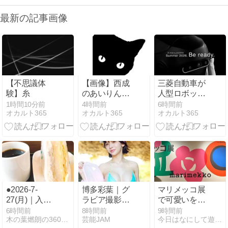
最新の記事画像
【不思議体
【画像】西成
三菱自動車が
験】糸
のあいりん地
人型ロボット
区行ってきた
の量産へ。京
1時間10分前
4時間前
6時間前
オカルト365
オカルト365
オカルト365
から適当にう
都の工場で月
pするよー
1000台を目指
す
●2026-7-
博多彩葉｜グ
マリメッコ展
27(月)｜入稿
ラビア撮影の
で可愛いを浴
翌日になって
裏側、ファイ
びまくってき
6時間前
8時間前
9時間前
木の葉燃朗の360365
芸能JAM
今日はなにして遊ぼうか
気付くこと
ンダー越しの
た