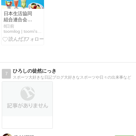
日本生活協同
組合連合会の
喫茶コープへ
8日前
toomilog | toomi's life blog
ひろしの徒然にっき
7
スポーツ大好きな日記ブログ大好きなスポーツや日々の出来事など