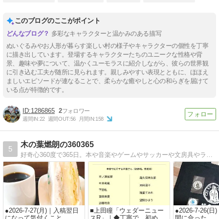
このブログのここがポイント
多彩なキャラクターと温かみのある描写
ぬいぐるみやお人形が暮らす楽しい村の様子やキャラクターの個性を丁寧
に描き出しています。登場するキャラクターたちのユニークな性格や背
景、趣味や夢について、温かくユーモラスに紹介しながら、彼らの世界観
に引き込む工夫が随所に見られます。親しみやすい表現とともに、ほほえ
ましいエピソードが連なることで、柔らかな癒やしと心の和らぎを届けて
いる点が特徴的です。
1286865
2
週間IN:
22
週間OUT:
56
月間IN:
158
木の葉燃朗の360365
5
好奇心360度で365日。本や音楽やゲームやサッカーや文房具やラジオ番組についてのブログ。
●2026-7-27(月)｜入稿翌日
■上田瞳「ウェダーニュー
●2026-7-26
になって気付くこと
スR」｜◆丁寧で、初めて
間に合った