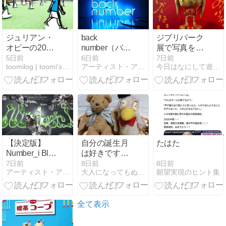
いも紹介
ジュリアン・
back
ジブリパーク
オピーの20
number（バッ
展で写真を撮
Childrenへ
クナンバー）
りまくってき
5日前
6日前
7日前
toomilog | toomi's life blog
アーティスト・アイドル推し活応援ブログ
今日はなにして遊ぼうか
メンバー完全
た
ガイド｜プロ
フィール・魅
力・凄さを徹
底解説
【決定版】
自分の誕生月
たはた
Number_i Blu-
は好きです
ray・DVDおす
か？
8日前
7日前
8日前
願望実現のヒント集
アーティスト・アイドル推し活応援ブログ
大人になってもぬいぐるみが好きブログ
すめ一覧｜ラ
イブ映像・特
典の違いを徹
底解説【ナン
全て表示
バーアイ】