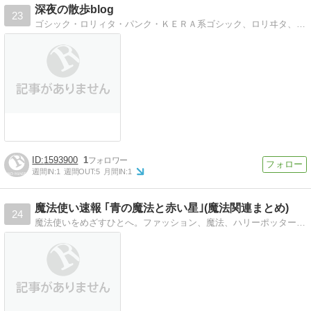
深夜の散歩blog
23
ゴシック・ロリィタ・パンク・ＫＥＲＡ系ゴシック、ロリヰタ、パンク、ＫＥＲＡ系ファッションのアイテムを発掘するよ！
1593900
1
週間IN:
1
週間OUT:
5
月間IN:
1
魔法使い速報 ｢青の魔法と赤い星｣(魔法関連まとめ)
24
魔法使いをめざすひとへ。ファッション、魔法、ハリーポッター、サブカル、超能力