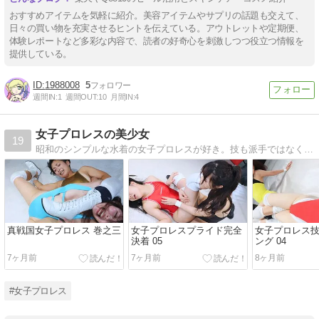
おすすめアイテムを気軽に紹介。美容アイテムやサプリの話題も交えて、
日々の買い物を充実させるヒントを伝えている。アウトレットや定期便、
体験レポートなど多彩な内容で、読者の好奇心を刺激しつつ役立つ情報を
提供している。
1988008
5
週間IN:
1
週間OUT:
10
月間IN:
4
女子プロレスの美少女
19
昭和のシンプルな水着の女子プロレスが好き。技も派手ではなくても女の『くんずほぐれつな』女の戦いにエロスを感じる。同じ人いますか？
真戦国女子プロレス 巻之三
女子プロレスプライド完全
女子プロレス
決着 05
ング 04
7ヶ月前
7ヶ月前
8ヶ月前
#女子プロレス