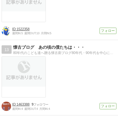
1522358
週間IN:
5
週間OUT:
10
月間IN:
5
懐古ブログ あの頃の僕たちは・・・
13
80年代のこども達へ贈る懐古廚ブログ80年代・90年代を中心にレトロカルチャーを懐古します。
1463388
9
週間IN:
4
週間OUT:
4
月間IN:
4