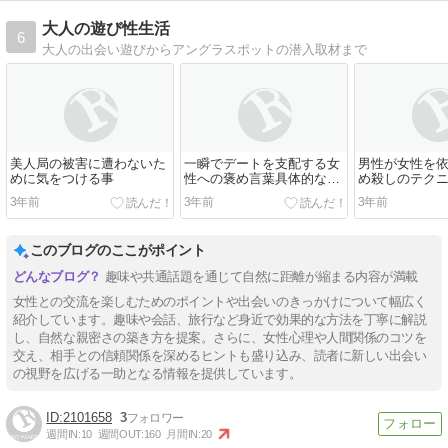
大人の遊び性生活
6
大人の出会い遊びからアングラスポットの潜入取材まで
美人局の被害に遭わないた
一瞬でデートを支配する女
男性が女性を
めに気をつける事
性への褒め言葉具体的なセ
め殺しのテク
リフ
3年前
3年前
3年前
このブログのここがポイント
趣味や共通話題を通じて自然に距離が縮まる内容が満載
女性との交流を楽しむためのポイントや出会いのきっかけについて幅広く
紹介しています。趣味や会話、旅行など身近で効果的な方法を丁寧に解説
し、自然な親密さの築き方を提案。さらに、女性心理や人間関係のコツを
交え、相手との信頼関係を深めるヒントも盛り込み、読者に新しい出会い
の視野を広げる一助となる情報を提供しています。
2101658
3
週間IN:
10
週間OUT:
160
月間IN:
20