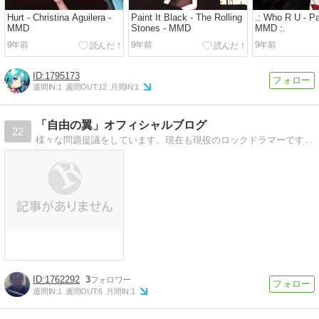
Hurt - Christina Aguilera -
Paint It Black - The Rolling
.: Who R U - Pa
MMD
Stones - MMD
MMD :.
9年前
9年前
9年前
1795173
週間IN:
1
週間OUT:
12
月間IN:
1
「自由の翼」オフィシャルブログ
22
様々な問題提議をしています。現在も現役のロックドラマーです。色んな多様性のある価値観を尊重し、共有する価値観を創っていきたと想いながら色んな事を書き綴っています
1762292
3
週間IN:
1
週間OUT:
6
月間IN:
1