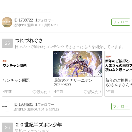
1738722
1
週間IN:
0
週間OUT:
0
月間IN:
20
つれづれぐさ
25
日々の中で触れたコンテンツでささったものを紹介しています。忙しい方には色々調べたりする時間も無いと思うので、エンタメライフの一助になれれば。
ワンチャン問題
最近のアナザーエデン
新年のご挨拶と
20220609
ら)さんまさん
ェクトが凄い
4年前
4年前
4年前
ナシ
1984601
1
週間IN:
0
週間OUT:
84
月間IN:
12
２０世紀半ズボン少年
26
昭和のファッション