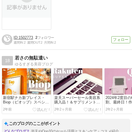
1502773
2
週間IN:
2
週間OUT:
2
月間IN:
2
若さの無駄遣い
18
ゆるすぎる美容ブログ
新宿駅ナカ新プレイス・
楽天スーパーセール美容系
2024年2度目の
Biop（ビオップ）スペシャ
購入品！＆サプリメントの
割、最終日！
ルキットの中身でよかった
話題
紹介
2年前
2年2ヶ月前
2年2ヶ月前
もの８選
このブログのここがポイント
楽天やQoo10のセール活用とスキンケア・コスメ紹介