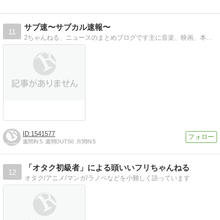
サブ速〜サブカル速報〜
11
2ちゃんねる、ニュースのまとめブログです主に音楽、映画、本などの記事を投稿しています。
1541577
週間IN:
5
週間OUT:
50
月間IN:
5
「オタク初級者」による頭いいフリちゃんねる
12
オタク/アニメ/マンガ/ラノベなどを小難しく語っています