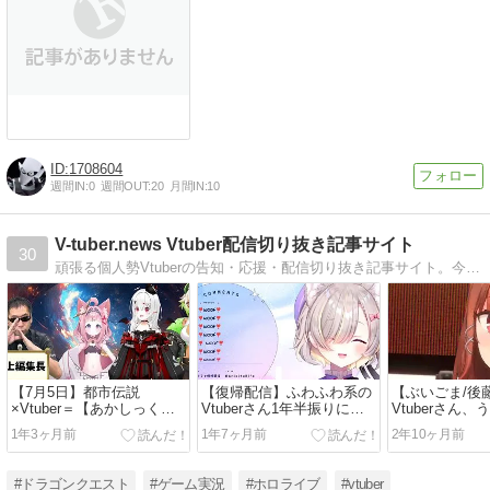
1708604
週間IN:
0
週間OUT:
20
月間IN:
10
V-tuber.news Vtuber配信切り抜き記事サイト
30
頑張る個人勢Vtuberの告知・応援・配信切り抜き記事サイト。今まで見てないことを後悔するほどのまだ貴方が知らないVtuberさんの配信切り抜き記事。ウザい広告表示一切ありません。
【7月5日】都市伝説
【復帰配信】ふわふわ系の
【ぶいごま/後
×Vtuber＝【あかしっくぷ
Vtuberさん1年半振りに復
Vtuberさん
ろだくしょん】が超面白
帰配信！！【有北リファ】
ュー2日後にア
1年3ヶ月前
1年7ヶ月前
2年10ヶ月前
い！
ラ全開の3Dデ
しまう！！！
#ドラゴンクエスト
#ゲーム実況
#ホロライブ
#vtuber