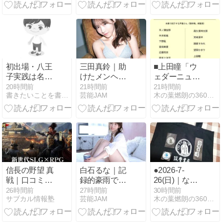
濃密な関係
初出場・八王
三田真鈴｜助
■上田瞳「ウ
子実践は名
けたメンヘラ
ェダーニュー
門・鳴門渦潮
美少女の異常
スR」｜◆丁
20時間前
21時間前
21時間前
書きたいことを書くだけさ
芸能JAM
木の葉燃朗の360365
を倒せるか？
なほどの愛情
寧で、初めて
両校の戦力と
サポート
聴く人にも入
歴史を徹底比
りやすいラジ
較
オ。｜C108新
刊収録
信長の野望 真
白石るな｜記
●2026-7-
戦｜口コミま
録的豪雨で相
26(日)｜なん
とめ＆評判レ
部屋に…タレ
とか間に合っ
26時間前
27時間前
30時間前
サブカル情報塾
芸能JAM
木の葉燃朗の360365
ビュー【良い
ントとマネー
た
点・悪い点を
ジャーの濃密
正直に】
な夜