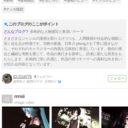
#漫画
#漫画感想
#おもしろい
#漫画レビュー
#マンガレビュー
#マンガ感想
このブログのここがポイント
多角的な人物描写と奥深いテーマ
さまざまなジャンルの漫画を取り上げつつも、人間模様や社会的な側面に
深く迫る点が特徴です。宗教や家族、日常の phongさを丁寧に描きなが
ら、それぞれのキャラクターの内面を立体的に表現しています。独自の視
点と繊細な考察を通じて、作品の奥行きを探求し、読者に新たな発見をも
たらします。全体的に深い共感と、作品の持つテーマへの真剣な向き合い
が伝わる内容となっています。
2114775
4
週間IN:
1
週間OUT:
17
月間IN:
2
rrrnii
21
image,video