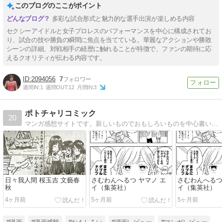
このブログのここがポイント
多彩な試合形式と魅力的な選手出演が楽しめる内容
セクシーアイドルと女子プロレスのパフォーマンスを中心に構成されてお
り、試合の技や勝負の瞬間に焦点を当てている。華麗なアクションや勝敗
シーンの詳細、対戦相手の経歴に触れることが特徴で、ファンの期待に応
えるクオリティが伝わる内容です。
2094056
7
週間IN:
1
週間OUT:
12
月間IN:
3
ポトチャリコミック
20
マンガ感想サイトです。新しいものでおもしろいものを中心書いてます。This is a manga comment site. I write mainly about new and interesting manga.
日々我人間 桜玉吉 文藝春
さむわんへるつ ヤマノ エ
さむわんへるつ
秋
イ（集英社）
イ（集英社）
4ヶ月前
5ヶ月前
5ヶ月前