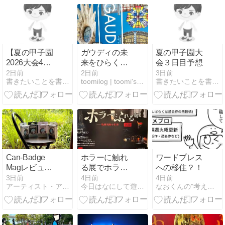
【夏の甲子園
ガウディの未
夏の甲子園大
2026大会4日
来をひらく窓
会３日目予想
目】遊学館vs
へ
2日前
2日前
3日前
書きたいことを書くだけさ
toomilog | toomi's life blog
書きたいことを書くだけさ
青森山田を徹
底予想！注目
選手・過去の
対戦・勝敗予
想
Can-Badge
ホラーに触れ
ワードプレス
Magレビュー
る展でホラー
への移住？！
｜推し缶バッ
映画の裏側を
3日前
4日前
4日前
アーティスト・アイドル推し活応援ブログ
今日はなにして遊ぼうか
なおくんの"考える"ネタ帳
ジをスマホで
見てきた
持ち歩ける？
従来Can-
Badgeとの違