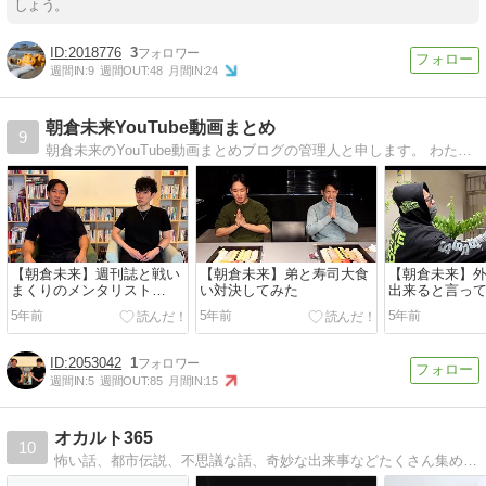
しょう。
2018776
3
週間IN:
9
週間OUT:
48
月間IN:
24
朝倉未来YouTube動画まとめ
9
朝倉未来のYouTube動画まとめブログの管理人と申します。 わたしのブログでは朝倉未来に関する情報をまとめており、いわゆる特化ブログを目指しております。まだまだ成長過程のブログではございますが、ぜひともよろしくお願いいたします。管理人
【朝倉未来】週刊誌と戦い
【朝倉未来】弟と寿司大食
【朝倉未来】
まくりのメンタリスト
い対決してみた
出来ると言っ
DaiGoさんに話を聞いてみ
エルに巨大な
5年前
5年前
5年前
た
みた
2053042
1
週間IN:
5
週間OUT:
85
月間IN:
15
オカルト365
10
怖い話、都市伝説、不思議な話、奇妙な出来事などたくさん集めています