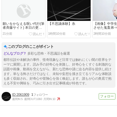
願いをかなえる呪い代行(筆
【不思議体験】糸
【画像】中学
者斉藤サイト) 本日の更新
させた鬼畜弟⇒･
情報
22分前
1時間10分前
2時間10分前
このブログのここがポイント
多彩な恐怖・不思議話を厳選
都市伝説や未解決の事件、怪奇現象など日常では触れにくい闇の世界をテ
ーマに展開します。読み手の好奇心を刺激し、好奇心をくすぐる刺激的な
話題や画像、動画を交えながら、新たな恐怖や謎に迫る内容を提供し続け
ます。単なる怖さだけではなく、未知や妄想を掻き立てるリアルな体験談
も多く収録され、好奇心や冒険心を強く喚起します。誰もが心の奥底で抱
える不安や興味を、巧みに引き出す記事構成が特色です。
2061909
1
週間IN:
5
週間OUT:
1060
月間IN:
10