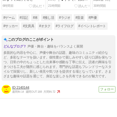
聴く人にも入りやすいラジ
6時間前
21時間前
30時間前
オ。｜C108新刊収録
#ゲーム
#日記
#本
#推し活
#ラジオ
#音楽
#声優
#サッカー
#文房具
#オタク
#ライフログ
#イベントレポート
このブログのここがポイント
声優・舞台・趣味をバランスよく展開
多面的な内容を中心に、声優や舞台の話題、趣味のコミュニティ紹介な
ど、多彩なテーマを扱います。個性豊かで親しみやすい語り口調を保ちつ
つ、日常の中のちょっとした出来事や感動を丁寧に伝え、読者の興味を引
きつける工夫が随所に感じられます。専門的な話題もフレンドリーなスタ
イルで深掘りし、新しい発見や気づきを提供する場となっています。さま
ざまな趣味や話題を通じて、身近な楽しさを共有できるのが魅力です。
2140144
週間IN:
14
週間OUT:
188
月間IN:
72