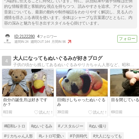
つ端的に伝えることに特化しています。特に、試合結果や選手情報は圧倒
的な情報密度と客観的な視点を持ちつつ、読みやすさを追求。アイドルや
音楽についても、最新の動向や制作秘話をわかりやすく解説し、見る人の
感情を揺さぶる表現を使います。全体はシャープな言葉選びとともに、内
容の深みと魅力を引き出すスタイルを心掛けています。
2122280
4
週間IN:
24
週間OUT:
144
月間IN:
96
大人になってもぬいぐるみが好きブログ
4
子供の頃から残してあるぬいぐるみやリカちゃん人形など、昭和レトロな懐かしい物を多数紹介。ぬいぐるみ占いも注目して下さいね♪
自分の誕生月は好きです
日焼けしちゃったぬいぐる
目を閉じてい
か？
み
8日前
39日前
69日前
#昭和レトロ
#ぬいぐるみ
#ノスタルジー
#ぬい撮り
#リカちゃん人形
#レトロ可愛い
#子供時代
#大人になっても