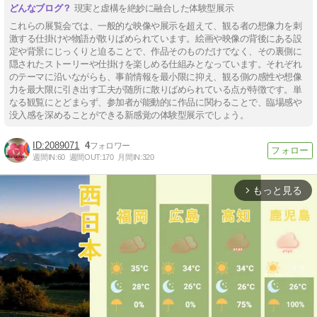
現実と虚構を絶妙に融合した体験型展示
これらの展覧会では、一般的な映像や展示を超えて、観る者の想像力を刺
激する仕掛けや物語が散りばめられています。絵画や映像の背後にある設
定や背景にじっくりと迫ることで、作品そのものだけでなく、その裏側に
隠されたストーリーや仕掛けを楽しめる仕組みとなっています。それぞれ
のテーマに沿いながらも、事前情報を最小限に抑え、観る側の感性や想像
力を最大限に引き出す工夫が随所に散りばめられている点が特徴です。単
なる観覧にとどまらず、参加者が能動的に作品に関わることで、臨場感や
没入感を深めることができる新感覚の体験型展示でしょう。
2089071
4
週間IN:
60
週間OUT:
170
月間IN:
320
もっと見る
arrow_forward_ios