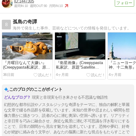
1447305
週間IN:
10
週間OUT:
90
月間IN:
10
孤島の奇譚
8
海外で発生した事件、芸術などについての情報を発信しています。
『月曜日なんて大嫌い』
『衛星画像』(Creepypasta
『ニューヨー
(Creepypasta私家訳、原
私家訳、原題“Satellite
神、十二角形
題“I Hate Mondays”)
Images”)
(Creepypas
36日前
4ヶ月前
4ヶ月前
題“New York Cit
Liberty, Dodeca
このブログのここがポイント
現実と非現実を行き来させる不思議な物語性
幻想的な都市伝説やノスタルジックな奇譚をテーマに、独自の解釈と華麗
な文章で綴る作品群を収載しています。未知の世界や忌まわしい瞬間を想
像力豊かに描きつつ、読者の心に潜む奥深い空洞へ誘います。リアリティ
と非日常を巧みに融合させ、身近な風景に潜む不可思議を浮き彫りにする
ことで、日常の隙間から見出す魅力を追求しています。恐怖や夢幻、好奇
心が絶妙に絡み合う文学が、あなたの脳裏に新たな視点をもたらすことで