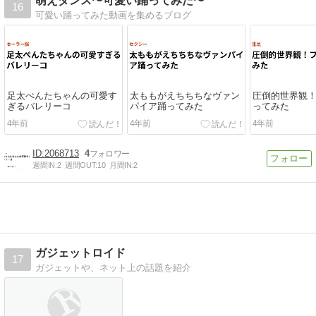
萌えダンス〜可愛い踊ってみた〜
16
可愛い踊ってみた動画を集めるブログ
足太ぺんたちゃんの可愛す
太ももがえちちちなヴァン
圧倒的世界観
ぎるバレリーコ
パイア踊ってみた
ってみた
4年前
4年前
4年前
2068713
4
週間IN:
2
週間OUT:
10
月間IN:
2
ガジェットロイド
17
ガジェットや、ネット上の話題を紹介