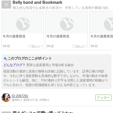
Belly band and Bookmark
15
個人的な投資やお金稼ぎの状況や、所有している漫画や書籍の紹介をする予定のブログ。｜Belly band and Bookmark
今月の資産状況
今月の資産状況
今月の資産状
3年前
3年前
3年前
このブログのここがポイント
堅実な資産運用と市場分析を融合
投資活動の進捗と資産の推移を詳細に記録しています。証券口座の内訳
や、それに伴う資産変動を具体的な数字で示しながら、市場の動きや為替
のトレンドも解説。特に、FXの動向とETFを活用した資産運用の戦略がリ
アルに伝わり、投資の現場感覚を深く伝える内容となっています。
2097291
週間IN:
2
週間OUT:
28
月間IN:
2