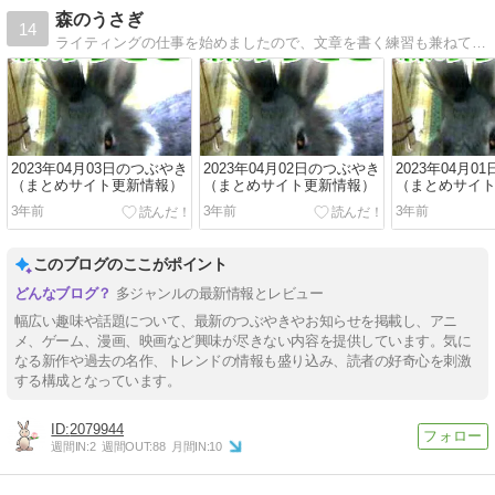
森のうさぎ
14
ライティングの仕事を始めましたので、文章を書く練習も兼ねて思いついたことを書いています。漫画やゲームなどのサブカルチャーの感想も書く予定です。過去に子宮筋腫の治療体験について書いてました。
2023年04月03日のつぶやき
2023年04月02日のつぶやき
2023年04月0
（まとめサイト更新情報）
（まとめサイト更新情報）
（まとめサイ
3年前
3年前
3年前
このブログのここがポイント
多ジャンルの最新情報とレビュー
幅広い趣味や話題について、最新のつぶやきやお知らせを掲載し、アニ
メ、ゲーム、漫画、映画など興味が尽きない内容を提供しています。気に
なる新作や過去の名作、トレンドの情報も盛り込み、読者の好奇心を刺激
する構成となっています。
2079944
週間IN:
2
週間OUT:
88
月間IN:
10