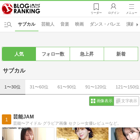
リーダー
ログイン
メニュー
サブカル
芸能人
音楽
映画
ダンス・バレエ
演劇・
人気
フォロー数
急上昇
新着
サブカル
1〜30位
31〜60位
61〜90位
91〜120位
121〜150位
画像表示
文字表示
芸能JAM
1
芸能〜アイドル グラビア画像 セクシー女優レビューなど。