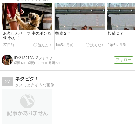
お久しぶりーフ 半ズボン画
投稿２７
投稿２７
像 わんこ
37日前
1年5ヶ月前
1年5ヶ月前
2132136
2
週間IN:
0
週間OUT:
300
月間IN:
10
ネタピク！
27
クスっときそうな画像