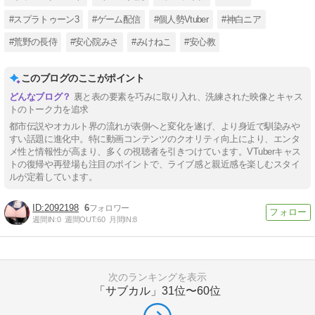
#スプラトゥーン3
#ゲーム配信
#個人勢Vtuber
#神白ニア
#荒野の長侍
#安心院みさ
#みけねこ
#安心教
このブログのここがポイント
裏と表の要素を巧みに取り入れ、洗練された映像とキャス
トのトーク力を追求
都市伝説やオカルト界の流れが表側へと変化を遂げ、より身近で馴染みや
すい話題に進化中。特に動画コンテンツのクオリティ向上により、エンタ
メ性と情報性が高まり、多くの視聴者を引きつけています。VTuberキャス
トの復帰や再登場も注目のポイントで、ライブ感と親近感を楽しむスタイ
ルが定着しています。
2092198
6
週間IN:
0
週間OUT:
60
月間IN:
8
次のランキングを表示
「サブカル」
31位〜60位