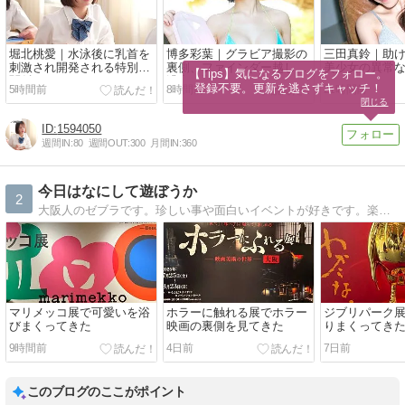
堀北桃愛｜水泳後に乳首を
博多彩葉｜グラビア撮影の
三田真鈴｜助
刺激され開発される特別な
裏側、ファインダー越しの
美少女の異常
【Tips】気になるブログをフォロー。

関係
濃密な関係
サポート
登録不要。更新を逃さずキャッチ！
5時間前
8時間前
21時間前
閉じる
1594050
週間IN:
80
週間OUT:
300
月間IN:
360
今日はなにして遊ぼうか
2
大阪人のゼブラです。珍しい事や面白いイベントが好きです。楽しい事をしたらブログに書きます。
マリメッコ展で可愛いを浴
ホラーに触れる展でホラー
ジブリパーク
びまくってきた
映画の裏側を見てきた
りまくってき
9時間前
4日前
7日前
このブログのここがポイント