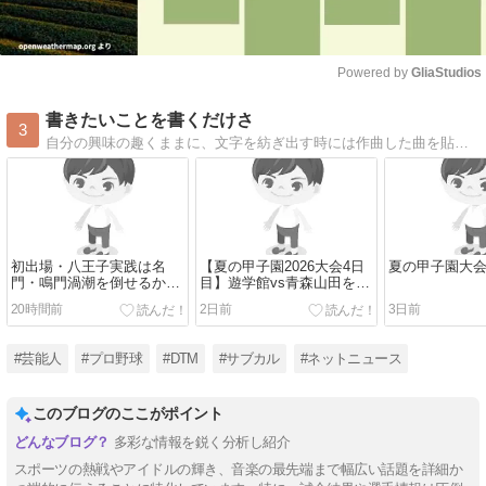
Powered by 
GliaStudios
Mute
書きたいことを書くだけさ
3
自分の興味の趣くままに、文字を紡ぎ出す時には作曲した曲を貼り付けたりもします。
初出場・八王子実践は名
【夏の甲子園2026大会4日
夏の甲子園大
門・鳴門渦潮を倒せるか？
目】遊学館vs青森山田を徹
両校の戦力と歴史を徹底比
底予想！注目選手・過去の
20時間前
2日前
3日前
較
対戦・勝敗予想
#芸能人
#プロ野球
#DTM
#サブカル
#ネットニュース
このブログのここがポイント
多彩な情報を鋭く分析し紹介
スポーツの熱戦やアイドルの輝き、音楽の最先端まで幅広い話題を詳細か