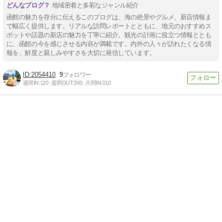
地域密着と多彩なジャンル紹介
函館の魅力を存分に伝えるこのブログは、海の絶景やグルメ、新店情報ま
で幅広く提供します。リアルな訪問レポートとともに、地元のおすすめス
ポットや話題の新店の魅力を丁寧に紹介。観光の計画に役立つ情報ととも
に、函館の今を感じさせる内容が満載です。内外の人々が訪れたくなる情
報を、鮮度と親しみやすさを大切に発信しています。
2054410
9
週間IN:
120
週間OUT:
340
月間IN:
310