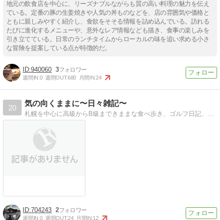
地元の飲食店を中心に、リーズナブルながらも質の高い料理の魅力を伝え
ている。定番の豚の生姜焼きや人気の丼ものなどを、店の雰囲気や価格と
ともに親しみやすく紹介し、食欲をそそる情報を詰め込んでいる。訪れる
たびに進化するメニューや、意外なレア情報なども描き、食事の楽しみを
引き立てている。日常のランチタイムからローカルの味を追い求める小さ
な冒険を提案している点が特徴的だ。
940060
3
週間IN:
0
週間OUT:
680
月間IN:
24
気の向くままに〜日々雑記〜
20
札幌を中心に高級からB級まできままな食べ歩き、ゴルフ日記、旅行記など気の向くままに書いているブログです。
704243
2
週間IN:
0
週間OUT:
24
月間IN:
12