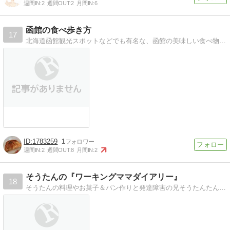
週間IN:
2
週間OUT:
2
月間IN:
6
函館の食べ歩き方
17
北海道函館観光スポットなどでも有名な、函館の美味しい食べ物や、北海道限定の物、函館限定のもの、おみやげ、おかしなどなどなどを紹介します。
1783259
1
週間IN:
2
週間OUT:
8
月間IN:
2
そうたんの『ワーキングママダイアリー』
18
そうたんの料理やお菓子＆パン作りと発達障害の兄そうたんたんとぷっくり妹みんみの日々の出来事等を徒然に書き綴っています。宜しければ、コメントやポチッとランキング…