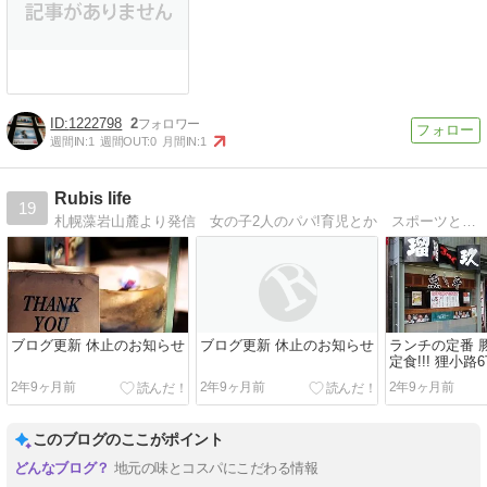
1222798
2
週間IN:
1
週間OUT:
0
月間IN:
1
Rubis life
19
札幌藻岩山麓より発信 女の子2人のパパ!育児とか スポーツとか 食べ歩き情報がいっぱい？ていうか食べてばっかり？ｗ
ブログ更新 休止のお知らせ
ブログ更新 休止のお知らせ
ランチの定番 
定食!!! 狸小
身居酒屋瑠玖
2年9ヶ月前
2年9ヶ月前
2年9ヶ月前
にて!!!
このブログのここがポイント
地元の味とコスパにこだわる情報