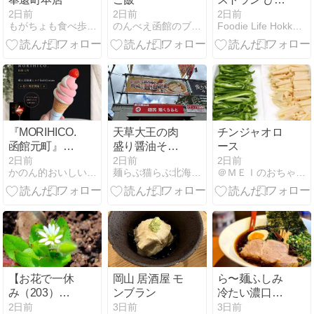
くりドンキー
2日前
2日前
2日前
もがちょも食べ歩きde飲み歩き
のんべえ函館のブログ
Foodie Life Hokkaido Kushiro
フォンデュ風
チーズバーグ
ディッシュ
『MORIHICO.
天草大王の肉
チンジャオロ
函館元町』8/1
盛り醤油そば
ース
発売！【苺と
@麺房 鶏くら
2日前
2日前
2日前
かのん的おいしい函館
麺らぶ猫らぶ北海道らぶ\(^O^)／
＠ＭＥＩのおちゃらけ日記
北海道産ミル
ふと(大阪府)
クソフトクリ
2026ラーメン
ーム】テイク
#42 札幌ラー
アウト開始♪イ
メンショー
ートイン限定
2026#9
【苺サンデ
ー】も登場！
【お花で一休
岡山 居酒屋 モ
ら〜麺ふしみ
み（203）】
ンブラン
冷たい濃口辛
うんちくを知
醤油ら〜麺
2日前
3日前
3日前