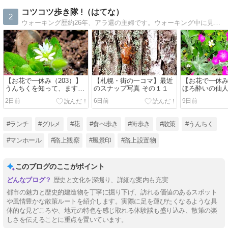
コツコツ歩き隊 !（はてな）
2
ウォーキング歴約26年、アラ還の主婦です。ウォーキング中に見つけたものや感心したもの、疑問に思ったものを記録しています。うんちくも大好きです。
【お花で一休み（203）】
【札幌・街の一コマ】最近
【お花で一休み
うんちくを知って、ますま
のスナップ写真 その１１
ほろ酔いの仙
す取り去るのが悪いように
2日前
6日前
9日前
思ってしまった花
#ランチ
#グルメ
#花
#食べ歩き
#街歩き
#散策
#うんちく
#マンホール
#路上観察
#風景印
#路上設置物
このブログのここがポイント
歴史と文化を深掘り、詳細な案内も充実
都市の魅力と歴史的建造物を丁寧に掘り下げ、訪れる価値のあるスポット
や風情豊かな散策ルートを紹介します。実際に足を運びたくなるような具
体的な見どころや、地元の特色を感じ取れる体験談も盛り込み、散策の楽
しさを伝えることに重点を置いています。