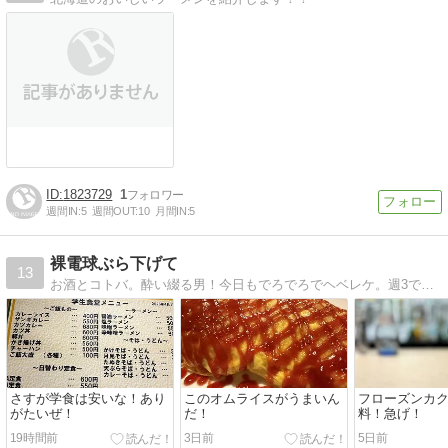
1823729
1
週間IN:
5
週間OUT:
10
月間IN:
5
裸電球ぶら下げて
13
お酒とコトバ。酔い綴る男！今日もでろでろでヘベレケ。週3で布団にたどり着けない。
さすが学食は安いな！あり
このオムライスがうまいん
フローズンカ
がたいぜ！
だ！
料！急げ！
19時間前
3日前
5日前