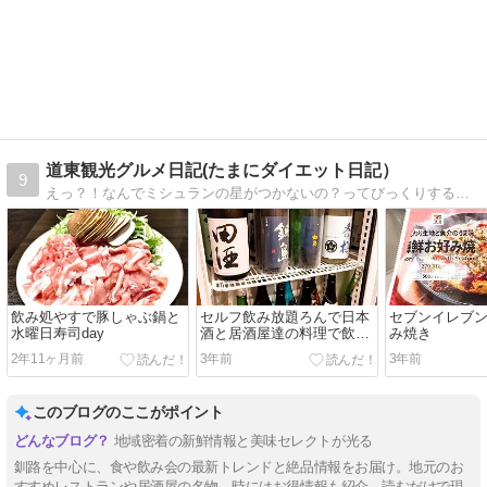
道東観光グルメ日記(たまにダイエット日記）
9
えっ？！なんでミシュランの星がつかないの？ってびっくりする飲食店を発掘して紹介\(^o^)／
飲み処やすで豚しゃぶ鍋と
セルフ飲み放題ろんで日本
セブンイレブ
水曜日寿司day
酒と居酒屋達の料理で飲み
み焼き
会
2年11ヶ月前
3年前
3年前
このブログのここがポイント
地域密着の新鮮情報と美味セレクトが光る
釧路を中心に、食や飲み会の最新トレンドと絶品情報をお届け。地元のお
すすめレストランや居酒屋の名物、時にはお得情報も紹介。読むだけで現