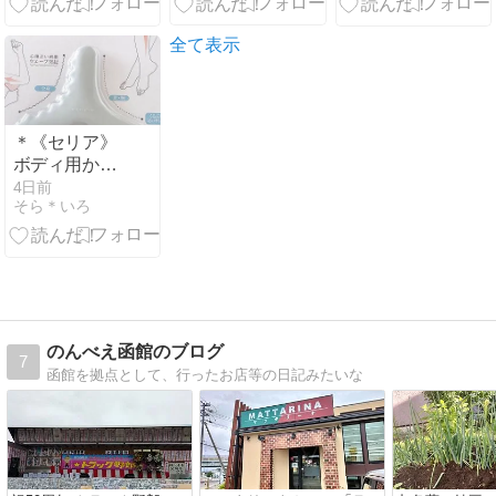
全て表示
＊《セリア》
ボディ用かっ
さ♪これ、めっ
4日前
そら＊いろ
ちゃ気持ちい
ぃ〜♡…気に
なるエコバッ
グとシビレ。
のんべえ函館のブログ
7
函館を拠点として、行ったお店等の日記みたいな