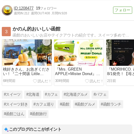
1208477
19
週間IN:
212
週間OUT:
408
月間IN:
928
かのん的おいしい函館
3
函館のおいしいお店やテイクアウトの紹介です。スイーツ多めです。
桃好きさん、お急ぎくださ
『Mrs. GREEN
『MORIHICO
い！『二十間坂 Little
APPLE×Mister Donut』ミ
8/1発売！【
feet』の桃＆プリンスイー
セスとミスドがコラボ！8/5
ルクソフトク
6時間前
30時間前
2日前
ツは桃の季節と共にあと少
発売の全4種類「ミセスド
クアウト開始♪
しで終了です！
ーナツ」を食べてみた♪
限定【苺サン
場！
#スイーツ
#北海道
#カフェ
#北海道グルメ
#パフェ
#スイーツ好き
#カフェ巡り
#函館
#函館グルメ
#函館ランチ
#函館ごはん
#函館旅行
このブログのここがポイント