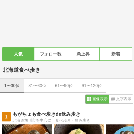
人気
フォロー数
急上昇
新着
北海道食べ歩き
1〜30位
31〜60位
61〜90位
91〜120位
画像表示
文字表示
もがちょも食べ歩きde飲み歩き
1
北海道旭川市を中心に 食べ歩き・飲み歩き