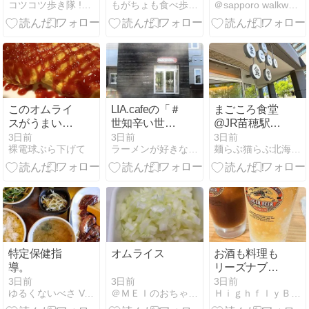
コツコツ歩き隊 !（はてな）
もがちょも食べ歩きde飲み歩き
＠sapporo walkways.
って、ますま
す取り去るの
が悪いように
思ってしまっ
た花
このオムライ
LIA.cafeの「＃
まごころ食堂
スがうまいん
世知辛い世の
@JR苗穂駅エ
だ！
中で戦う大人
リア
3日前
3日前
3日前
裸電球ぶら下げて
ラーメンが好きなんですよ！えぇ！
麺らぶ猫らぶ北海道らぶ\(^O^)／
にファンタジ
ーを」と「ア
イスコーヒ
ー」（網走
市）
特定保健指
オムライス
お酒も料理も
導。
リーズナブ
ル！蕎麦町を
3日前
3日前
3日前
＠ＭＥＩのおちゃらけ日記
ゆるくないべさ Vol.2
ＨｉｇｈｆｌｙＢｏｙの食・遊・観
居酒屋使い