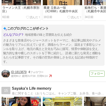
ラーメン大王（札幌市厚別
蕎麦 立飲み一味
鮨角打ち・裏
区）
（ICHIMI）札幌市中央区
（札幌市中央
6日前
19日前
34日前
このブログのここがポイント
地域密着の味と雰囲気を伝える紹介
さまざまな飲食店やレジャースポットをテーマに、各記事は観光やグルメ
の魅力をリアルに伝えています。酒場からラーメン、温浴まで多彩なジャ
ンルを取り上げ、地元の風土と文化を巧みに描写。情景や体験談を交え、
魅力的な食や癒しのスポットを丁寧に紹介し、読者に新たな発見と感動を
もたらす記事群です。その場の空気や美味しさを伝える記述が特徴的で
す。
1813879
4
週間IN:
2
週間OUT:
58
月間IN:
14
Sayaka's Life memory
15
食に関すること（おうちごはん、キャンプご飯、お弁当、食べ歩きの記録）から、日本文化の着物まで。ライフスタイルを日々発信しております。