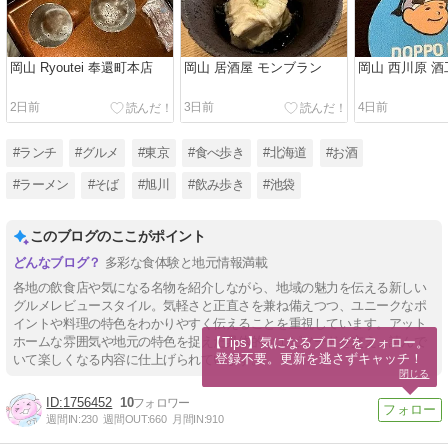
岡山 Ryoutei 奉還町本店
岡山 居酒屋 モンブラン
岡山 西川原 酒
2日前
3日前
4日前
#ランチ
#グルメ
#東京
#食べ歩き
#北海道
#お酒
#ラーメン
#そば
#旭川
#飲み歩き
#池袋
このブログのここがポイント
多彩な食体験と地元情報満載
各地の飲食店や気になる名物を紹介しながら、地域の魅力を伝える新しい
グルメレビュースタイル。気軽さと正直さを兼ね備えつつ、ユニークなポ
イントや料理の特色をわかりやすく伝えることを重視しています。アット
ホームな雰囲気や地元の特色を捉えた具体的なエピソードを交え、読んで
【Tips】気になるブログをフォロー。

登録不要。更新を逃さずキャッチ！
いて楽しくなる内容に仕上げられています。
閉じる
1756452
10
週間IN:
230
週間OUT:
660
月間IN:
910