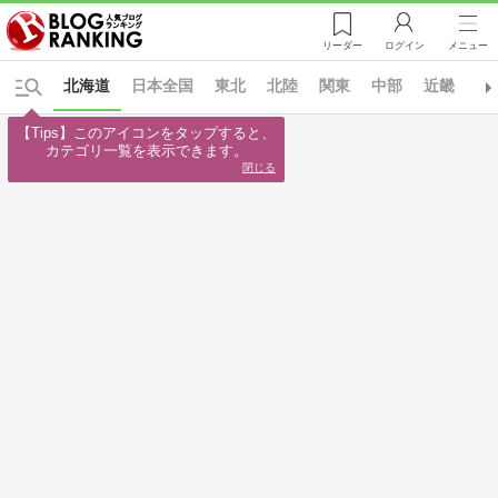
リーダー
ログイン
メニュー
北海道
日本全国
東北
北陸
関東
中部
近畿
中
【Tips】このアイコンをタップすると、

カテゴリ一覧を表示できます。
閉じる