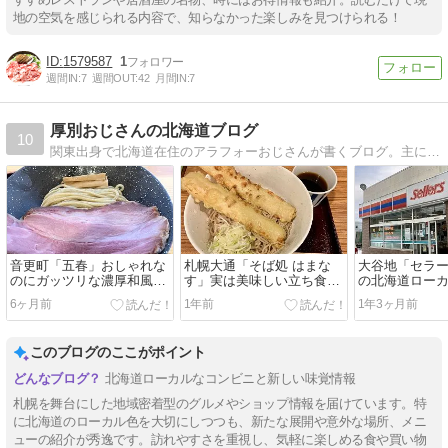
地の空気を感じられる内容で、知らなかった楽しみを見つけられる！
1579587
1
週間IN:
7
週間OUT:
42
月間IN:
7
厚別おじさんの北海道ブログ
10
関東出身で北海道在住のアラフォーおじさんが書くブログ。主に北海道グルメ。
音更町「五春」おしゃれな
札幌大通「そば処 はまな
大谷地「セラ
のにガッツリな濃厚和風つ
す」実は美味しい立ち食い
の北海道ロー
け麺と巨大チャーシューに
蕎麦
6ヶ月前
1年前
1年3ヶ月前
大満足
このブログのここがポイント
北海道ローカルなコンビニと新しい味覚情報
札幌を舞台にした地域密着型のグルメやショップ情報を届けています。特
に北海道のローカル色を大切にしつつも、新たな展開や意外な場所、メニ
ューの紹介が秀逸です。訪れやすさを重視し、気軽に楽しめる食や買い物