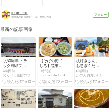
1813231
週間IN:
10
週間OUT:
60
月間IN:
10
最新の記事画像
祝50周年 トラ
【そばの街 く
桃好きさん、
ック野郎フェ
しろ】睦東家
お急ぎくださ
ス
ミニカツ丼セ
い！『二十間
4時間前
5時間前
6時間前
のんべえ函館のブログ
Foodie Life Hokkaido Kushiro
かのん的おいしい函館
ット
坂 Little feet』
の桃＆プリン
スイーツは桃
の季節と共に
あと少しで終
了です！