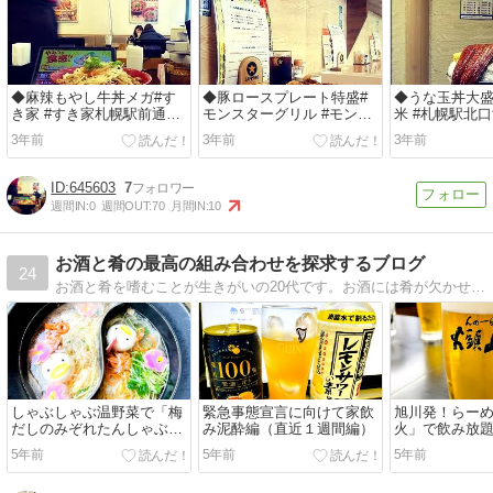
◆麻辣もやし牛丼メガ#す
◆豚ロースプレート特盛#
◆うな玉丼大盛
き家 #すき家札幌駅前通北
モンスターグリル #モンス
米 #札幌駅北
一条店 #期間限定 #麻辣も
ターグリル札幌店 #豚ロー
純米 #10食限
3年前
3年前
3年前
やし牛丼 ...
スプレート ...
#うな...
645603
7
週間IN:
0
週間OUT:
70
月間IN:
10
お酒と肴の最高の組み合わせを探求するブログ
24
お酒と肴を嗜むことが生きがいの20代です。お酒には肴が欠かせないもので、逆に肴にはお酒は欠かせないものです。その最高の組み合わせを探求するブログ
しゃぶしゃぶ温野菜で「梅
緊急事態宣言に向けて家飲
旭川発！らー
だしのみぞれたんしゃぶ」
み泥酔編（直近１週間編）
火」で飲み放
編
5年前
5年前
5年前