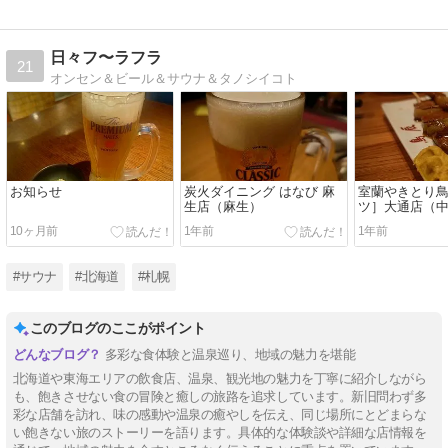
日々フ〜ラフラ
21
オンセン＆ビール＆サウナ＆タノシイコト
お知らせ
炭火ダイニング はなび 麻
室蘭やきとり
生店（麻生）
ツ］大通店（中
10ヶ月前
1年前
1年前
#サウナ
#北海道
#札幌
このブログのここがポイント
多彩な食体験と温泉巡り、地域の魅力を堪能
北海道や東海エリアの飲食店、温泉、観光地の魅力を丁寧に紹介しながら
も、飽きさせない食の冒険と癒しの旅路を追求しています。新旧問わず多
彩な店舗を訪れ、味の感動や温泉の癒やしを伝え、同じ場所にとどまらな
い飽きない旅のストーリーを語ります。具体的な体験談や詳細な店情報を