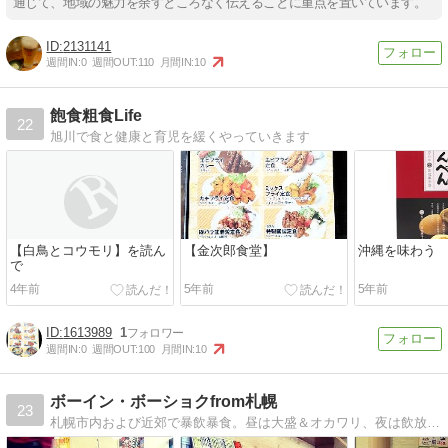
通じて、地域の魅力を余すところなく伝えることに重点を置いています。
2131141
週間IN:
0
週間OUT:
110
月間IN:
10
飽食粗食Life
22
旭川で食と健康と育児を緩くやっていきます
【白鳥とコウモリ】を読ん
【金次郎食堂】
沖縄を味わう
で
4年前
5年前
5年前
1613989
1
週間IN:
0
週間OUT:
100
月間IN:
10
ボーイン・ボーショクfrom札幌
23
札幌市内および近郊で暴飲暴食。昼は大盛＆オカワリ、夜は飲放(;ﾟ∀ﾟ)=3ﾊｧﾊｧ 何を食ってもウメェ(涙)