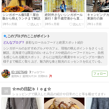
シンガポール飯5選！屋台
絶対外さないシンガポール
キャンピング
飯から映えランチまで解説
旅行！新千歳空港から直行
東旅行の旅
便
1年5ヶ月前
1年5ヶ月前
2年1ヶ月前
このブログのここがポイント
多彩なローカルフードと絶景スポット紹介
シンガポールのおすすめグルメやカフェ、現地の映えポイントをさくっと
解説。北海道では限定の白いオムライスや絶品のシーフードカレー、自然
を感じられる観光スポット、さらには地元の蕎麦やキャンピングカー旅の
様子まで幅広く取り上げ、魅力的な食と観光のエッセンスを伝えている。
1927649
3
週間IN:
2
週間OUT:
24
月間IN:
6
☆ｍの日記ｂｌｏｇ☆
16
ショッピングで購入した商品の紹介や日常のこと等を載せてます♪