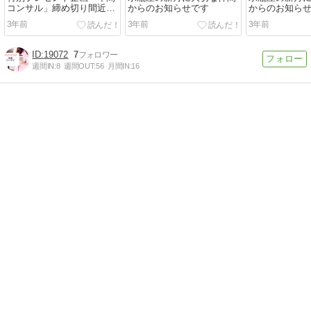
コンサル」締め切り間近で
からのお知らせです
からのお知ら
す。
ます
3年前
3年前
3年前
19072
7
週間IN:
8
週間OUT:
56
月間IN:
16