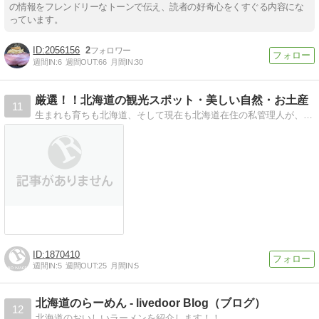
の情報をフレンドリーなトーンで伝え、読者の好奇心をくすぐる内容にな
っています。
2056156
2
週間IN:
6
週間OUT:
66
月間IN:
30
厳選！！北海道の観光スポット・美しい自然・お土産
11
生まれも育ちも北海道、そして現在も北海道在住の私管理人が、北海道の事をお伝えします！！
1870410
週間IN:
5
週間OUT:
25
月間IN:
5
北海道のらーめん - livedoor Blog（ブログ）
12
北海道のおいしいラーメンを紹介します！！