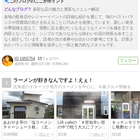
このブログのここがポイント
多彩な店の魅力と豊富なメニュー解説
各地の飲食店やレジャーイベントの詳細な紹介を通じて、味のベストバラ
ンスや雰囲気の良さを伝えることに巧みさを発揮しています。新しい発見
や季節感も交えて、実際に足を運びたくなるようなイメージを掻き立てる
内容となっており、シンプルでありながらも味わいや店の特長を余すこと
なく紹介しています。読者が次の食事やお出かけの参考にできる、計算さ
れたバランスと情報量を追求した一段と魅力的なスタイルです。
1955754
15
週間IN:
60
週間OUT:
190
月間IN:
260
ラーメンが好きなんですよ！えぇ！
5
北海道のオホーツク地方のラーメンを中心に、Ｂ級グルメ情報をお届けします。たま〜に犬の写真もアップしていく、そんな気まぐれブログです。
あおやま亭の「塩ラーメン
LIA.cafeの「＃世知辛い世
キッチンモリ
チャーシュー５枚」（北見
の中で戦う大人にファンタ
し晩酌セット
市）
ジーを」と「アイスコーヒ
き）」（網走
21時間前
3日前
5日前
ー」（網走市）