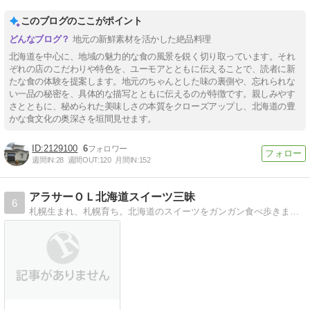
このブログのここがポイント
地元の新鮮素材を活かした絶品料理
北海道を中心に、地域の魅力的な食の風景を鋭く切り取っています。それ
ぞれの店のこだわりや特色を、ユーモアとともに伝えることで、読者に新
たな食の体験を提案します。地元のちゃんとした味の裏側や、忘れられな
い一品の秘密を、具体的な描写とともに伝えるのが特徴です。親しみやす
さとともに、秘められた美味しさの本質をクローズアップし、北海道の豊
かな食文化の奥深さを垣間見せます。
2129100
6
週間IN:
28
週間OUT:
120
月間IN:
152
アラサーＯＬ北海道スイーツ三昧
6
札幌生まれ、札幌育ち。北海道のスイーツをガンガン食べ歩きます！ お洒落カフェ、ケーキ、和菓子から コンビニアイスまで載せていきます。 夏場は道内を遠出すること…