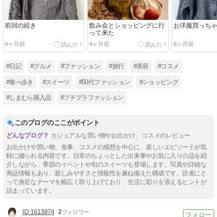
前回の続き
飲み会とショッピングに行
お洋服買っち
って来た
4ヶ月前
4ヶ月前
8ヶ月前
#日記
#グルメ
#ファッション
#旅行
#美容
#コスメ
#食べ歩き
#スイーツ
#50代ファッション
#ショッピング
#しまむら購入品
#プチプラファッション
このブログのここがポイント
カジュアルな買い物やお出かけ、コスメのレビュー
お出かけや買い物、食事、コスメの感想を中心に、楽しいエピソードが気
軽に綴られる内容です。日常のちょっとした出来事やお気に入りの品を紹
介しながら、季節のイベントや旬のスイーツも登場します。写真や詳細な
商品情報もあり、親しみやすさと情報性を兼ね備えた構成です。読者にと
って身近なテーマを幅広く取り上げており、生活に彩りを添えるヒントが
詰まっています。
1613974
2