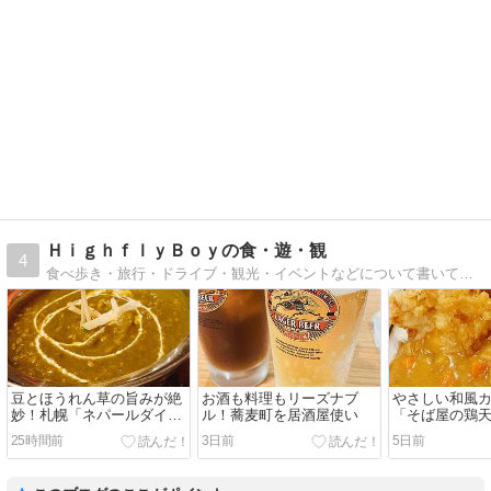
ＨｉｇｈｆｌｙＢｏｙの食・遊・観
4
食べ歩き・旅行・ドライブ・観光・イベントなどについて書いています。
豆とほうれん草の旨みが絶
お酒も料理もリーズナブ
やさしい和風
妙！札幌「ネパールダイニ
ル！蕎麦町を居酒屋使い
「そば屋の鶏
ング」のダルサグチキンカ
25時間前
3日前
5日前
レー