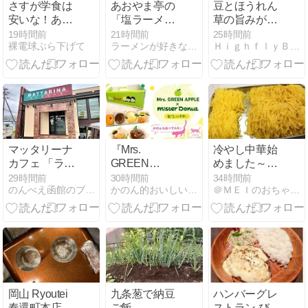
さすが学食は
あおやま亭の
豆とほうれん
安いな！あり
「塩ラーメン
草の旨みが絶
がたいぜ！
チャーシュー
妙！札幌「ネ
19時間前
21時間前
25時間前
裸電球ぶら下げて
ラーメンが好きなんですよ！えぇ！
ＨｉｇｈｆｌｙＢｏｙの食・遊・観
５枚」（北見
パールダイニ
市）
ング」のダル
サグチキンカ
レー
マッタリーナ
『Mrs.
冷やし中華始
カフェ 「ラン
GREEN
めました～～
チDセット」
APPLE×Mister
～～！
29時間前
30時間前
34時間前
のんべえ函館のブログ
かのん的おいしい函館
＠ＭＥＩのおちゃらけ日記
Donut』ミセ
スとミスドが
コラボ！8/5発
売の全4種類
「ミセスドー
ナツ」を食べ
てみた♪
岡山 Ryoutei
九条葱で納豆
ハンバーグレ
奉還町本店
ご飯
ストラン びっ