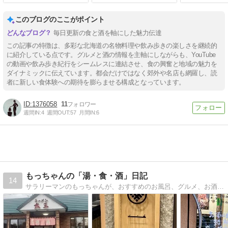
このブログのここがポイント
毎日更新の食と酒を軸にした魅力伝達
この記事の特徴は、多彩な北海道の名物料理や飲み歩きの楽しさを継続的
に紹介している点です。グルメと酒の情報を主軸にしながらも、YouTube
の動画や飲み歩き紀行をシームレスに連結させ、食の興奮と地域の魅力を
ダイナミックに伝えています。都会だけではなく郊外や名店も網羅し、読
者に新しい食体験への期待を膨らませる構成となっています。
1376058
11
週間IN:
4
週間OUT:
57
月間IN:
6
もっちゃんの「湯・食・酒」日記
14
サラリーマンのもっちゃんが、おすすめのお風呂、グルメ、お酒を中心に情報をお届けします。たまには旅行や鉄道の話もありますよ。