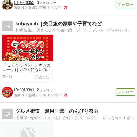
2036353
3
週間IN:
0
週間OUT:
65
月間IN:
10
kobayashi | 夫目線の家事や子育てなど
25
札幌在住。 奥さんと小学生の娘、フレンチブルドッグのベンと暮らしております 。
「こくまろバターチキンカ
レー」はレシピにない鶏む
ね肉でも美味しい？【IH調
5年前
理】
2013391
2
週間IN:
0
週間OUT:
30
月間IN:
10
グルメ街道 温泉三昧 のんびり努力
26
北海道中心のグルメ・お出かけ・温泉ブログ。 いつも食べすぎ（笑）