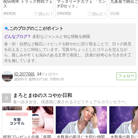
祝50周年 トラック野郎フェ
マッタリーナカフェ 「ラン
九条葱で納豆
ス
チDセット」
4時間前
29時間前
2日前
このブログのここがポイント
多彩なジャンルと旬な情報を網羅
食・街・自然など幅広いトピックを鮮やかに切り取ることで、日々の発見
を伝えることに特化しています。写真やちょっとしたコラムを交えなが
ら、親しみやすくも深みのある文章で表現し、読者の好奇心を引き出す工
夫を施しています。
2077065
14
週間IN:
8
週間OUT:
192
月間IN:
28
まろとまゆのスコやか日和
8
食べ歩き好き。保護猫に癒されるスピリチュアルカウンセラー。
特別プレゼント企画「年間
水瓶座の新月に大切な仲間
水瓶座の新月