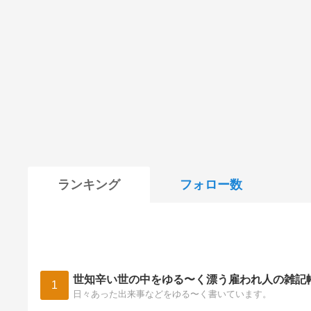
ランキング
フォロー数
世知辛い世の中をゆる〜く漂う雇われ人の雑記
1
日々あった出来事などをゆる〜く書いています。