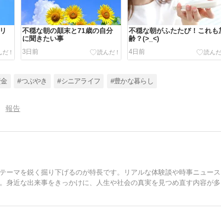
たリ
不穏な朝の顛末と71歳の自分
不穏な朝がふたたび！これも
に聞きたい事
齢？(>_<)
3日前
4日前
資金
#つぶやき
#シニアライフ
#豊かな暮らし
報告
テーマを鋭く掘り下げるのが特長です。リアルな体験談や時事ニュース
。身近な出来事をきっかけに、人生や社会の真実を見つめ直す内容が多