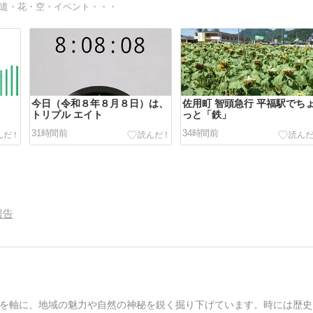
道・花・空・イベント・・・
今日（令和８年８月８日）は、
佐用町 智頭急行 平福駅でち
トリプル エイト
っと「鉄」
31時間前
34時間前
報告
を軸に、地域の魅力や自然の神秘を鋭く掘り下げています。時には歴史