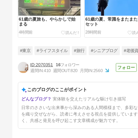
61歳の夏旅も、やらかしで始
61歳の夏、常識をまたま
まる
セット
4時間前
28時間前
#東京
#ライフスタイル
#旅行
#シニアブログ
#老後
2070351
16
週間IN:
410
週間OUT:
820
月間IN:
2560
老害と言わずして何と言う
このブログのここがポイント
5日前
実体験を交えたリアルな駆け引き描写
日常のささいな出来事から深みのある人間模様まで、多彩な
を織り交ぜながら、読者に考えさせる視点を提供しています
く、共感と発見を呼び起こす文章構成が魅力です。