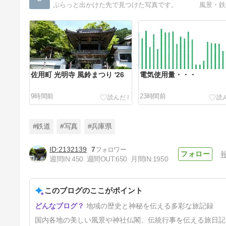
ぶらっと出かけた先で見つけた写真です。 風景・鉄
佐用町 光明寺 風鈴まつり '26
電気使用量・・・
9時間前
23時間前
#鉄道
#写真
#兵庫県
2132139
7
週間IN:
450
週間OUT:
650
月間IN:
1950
岡山市 牟佐大久保 ひまわり畑
'26
このブログのここがポイント
2日前
地域の歴史と神秘を伝える多彩な旅記録
国内各地の美しい風景や神社仏閣、伝統行事を伝える旅日記