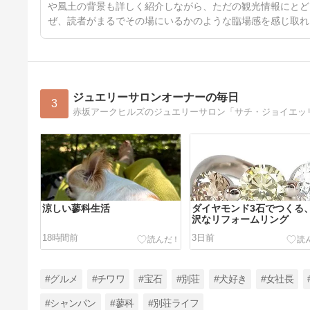
や風土の背景も詳しく紹介しながら、ただの観光情報にとど
ぜ、読者がまるでその場にいるかのような臨場感を感じ取れ
ジュエリーサロンオーナーの毎日
3
涼しい蓼科生活
ダイヤモンド3石でつくる
沢なリフォームリング
18時間前
3日前
#グルメ
#チワワ
#宝石
#別荘
#犬好き
#女社長
#シャンパン
#蓼科
#別荘ライフ