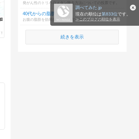
発がん性のトリハロメタン除去方法についての投票です。
調べてみた.jp
40代からの脂肪対策
現在の順位は
第833位
です。
加
≫
このブログの順位を表示
お腹の脂肪を効果的に落とす方法についての投票
続きを表示