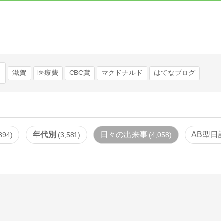
検索
滋賀
医療費
CBC賞
マクドナルド
はてなブログ
年代別
日々の出来事
AB型日
894
3,581
4,058