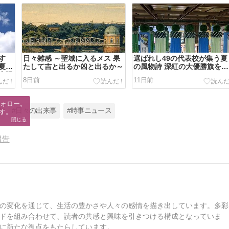
す
日々雑感 ～聖域に入るメス 果
選ばれし49の代表校が集う夏
夏休
たして吉と出るか凶と出るか～
の風物詩 深紅の大優勝旗を手
太陽
にするのはどこか？
8日前
11日前
ォロー。

報
#日々の出来事
#時事ニュース
す。
閉じる
報告
の変化を通じて、生活の豊かさや人々の感情を描き出しています。多彩
ドを組み合わせて、読者の共感と興味を引きつける構成となっていま
に新たな視点をもたらしています。