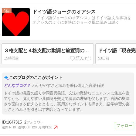
3
ドイツ語ジョークのオアシス
「ドイツ語ジョークのオアシス」はドイツ語文法事項を
オアシスのように爽快にジョーク風に読み口説く
３格支配と４格支配の動詞と前置詞の使用を体感的・感覚的に習得するには
15時間前
53日前
このブログのここがポイント
わかりやすさと深みを兼ね備えた言語解説
ドイツ語の発音の誤りや同音異義語、文法の微妙なニュアンスに焦点を当
てながら、覚えやすい具体例を交えて読者の理解を促します。言語の奥深
さや面白さを伝えるとともに、実用的なポイントも押さえ、語学学習の楽
しさと巧みさを引き出す内容となっています。
1647315
2
週間IN:
10
週間OUT:
120
月間IN:
10