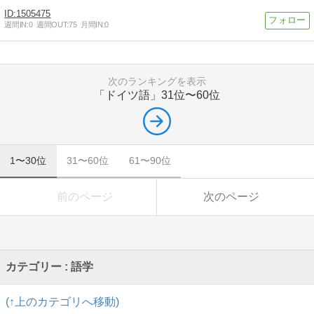
1505475
週間IN:
0
週間OUT:
75
月間IN:
0
次のランキングを表示
「ドイツ語」
31位〜60位
1〜30位
31〜60位
61〜90位
前のページ
次のページ
カテゴリー : 語学
(↑上のカテゴリへ移動)