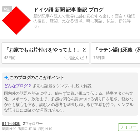
4
ドイツ語 新聞 記事 翻訳 ブログ
新聞記事を読んで世界に感心安心する楽しく面白く独語
の復習、確認、更なる習得。時に英語、仏語、伊語等
も。
「お家でもお片付けをやってよ！」と
43日前
76日前
このブログのここがポイント
多彩な話題をシンプルに鋭く解説
国内外の話題を的確に捉え、飾らずに鋭い視点で伝える。時事ネタから文
化、スポーツ、政治まで、多感な関心を惹きつける切り口を追求。軽妙な
がらも核心を突き、読む人の思考を刺激し続ける存在感を持つ。シンプル
な語り口には確かな洞察力が光る。
163839
2
週間IN:
10
週間OUT:
40
月間IN:
10