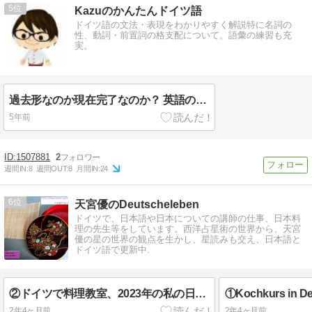
5
Kazuのかんたんドイツ語
ドイツ語の文法・表現をわかりやすく解説特に名詞の
性、動詞・前置詞の格支配について。語彙の練習も充
実。
過去形なのか現在完了なのか？ 英語の時制の考え方 【完了相・完了形】
5年前
1507881
2
週間IN:
8
週間OUT:
8
月間IN:
24
6
天宮優のDeutscheleben
ドイツで、日本語や日本についての講師の仕事、日本料
理の先生等をしています。西洋占星術の世界から、天宮
優の星の世界の観点を生かし、星読みも交え、日本語と
ドイツ語で更新中.
②ドイツで料理教室、2023年の私の日本語のクラスにて
2年4ヶ月前
2年4ヶ月前