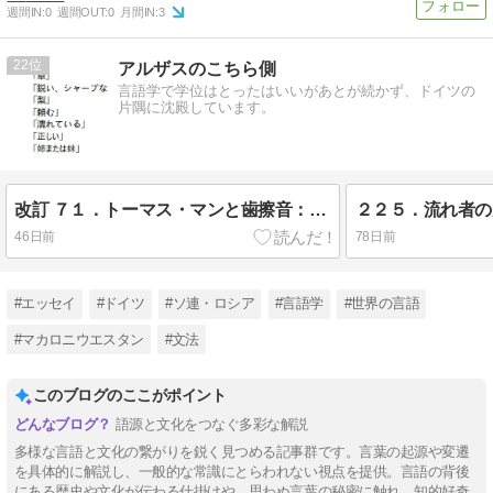
週間IN:
0
週間OUT:
0
月間IN:
3
22
アルザスのこちら側
言語学で学位はとったはいいがあとが続かず、ドイツの
片隅に沈殿しています。
改訂 ７１．トーマス・マンと歯擦音：ソルブ語、ポラーブ語、ポメラニア語
２２５．流れ者の
46日前
78日前
#エッセイ
#ドイツ
#ソ連・ロシア
#言語学
#世界の言語
#マカロニウエスタン
#文法
このブログのここがポイント
語源と文化をつなぐ多彩な解説
多様な言語と文化の繋がりを鋭く見つめる記事群です。言葉の起源や変遷
を具体的に解説し、一般的な常識にとらわれない視点を提供。言語の背後
にある歴史や文化が伝わる仕掛けや、思わぬ言葉の秘密に触れ、知的好奇