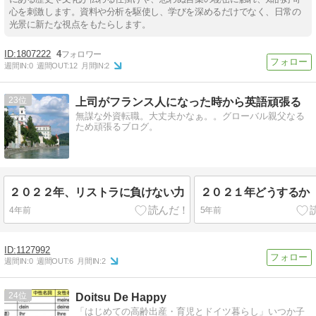
心を刺激します。資料や分析を駆使し、学びを深めるだけでなく、日常の
光景に新たな視点をもたらします。
1807222
4
週間IN:
0
週間OUT:
12
月間IN:
2
23
上司がフランス人になった時から英語頑張る
無謀な外資転職。大丈夫かなぁ。。グローバル親父なる
ため頑張るブログ。
２０２２年、リストラに負けない力
２０２１年どうするか
4年前
5年前
1127992
週間IN:
0
週間OUT:
6
月間IN:
2
24
Doitsu De Happy
「はじめての高齢出産・育児とドイツ暮らし」いつか子