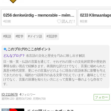
0256 denkwürdig – memorable – mémorable – 記憶に残る I
4日前
8日前
#英語
#哲学
#ドイツ語
#言語学
このブログのここがポイント
各言語の文化と歴史を巧みに映し出す解説
日・独・英・仏語の言葉を通じて、それぞれの国々の文化的背景や歴史的
事情を鋭い視点で紐解きます。表面的な訳だけでなく、言葉に秘められた
真意や時代背景、更にその言葉がどのように現在の言語体系に影響を与え
てきたのかを、端的かつ説得力のある文章で伝えています。趣味としてだ
けでなく、言葉の深層を知りたい方にとって貴重な一冊のような存在で
す。
2118678
4
週間IN:
220
週間OUT:
260
月間IN:
700
2