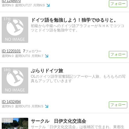
1248970
週間IN:
0
週間OUT:
27
月間IN:
9
17
ドイツ語を勉強しよう！独学でゆるりと。
初級から中級へのドイツ語アラフォーがＮＨＫでコツコ
ツとドイツ語を勉強中です。
1220101
7
週間IN:
0
週間OUT:
0
月間IN:
7
18
ぷらりドイツ旅
OLのドイツ語学習奮闘記ツアーや一人旅、もろもろの写
真もアップしていきます
1432494
週間IN:
0
週間OUT:
0
月間IN:
5
19
サークル 日伊文化交流会
サークル「日伊文化交流会」は板橋区で生まれ、東都生