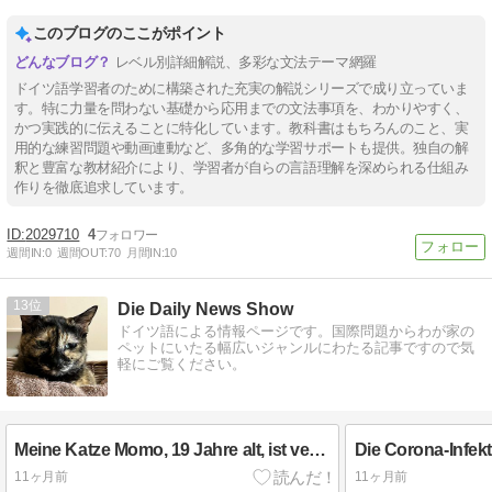
このブログのここがポイント
レベル別詳細解説、多彩な文法テーマ網羅
ドイツ語学習者のために構築された充実の解説シリーズで成り立っていま
す。特に力量を問わない基礎から応用までの文法事項を、わかりやすく、
かつ実践的に伝えることに特化しています。教科書はもちろんのこと、実
用的な練習問題や動画連動など、多角的な学習サポートも提供。独自の解
釈と豊富な教材紹介により、学習者が自らの言語理解を深められる仕組み
作りを徹底追求しています。
2029710
4
週間IN:
0
週間OUT:
70
月間IN:
10
13
Die Daily News Show
ドイツ語による情報ページです。国際問題からわが家の
ペットにいたる幅広いジャンルにわたる記事ですので気
軽にご覧ください。
Meine Katze Momo, 19 Jahre alt, ist verstorben.
11ヶ月前
11ヶ月前