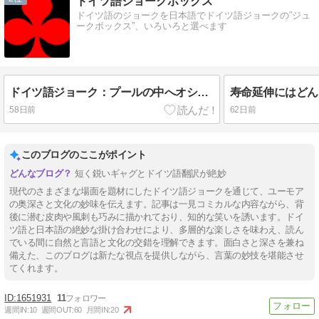
ドイツ語ジョークボックス
ドイツ語のジョークを日本語でドイツ語ジョークの”ジュ
ークボックス”、いろいろと選べます
ドイツ語ジョーク：プールの中へオシッコ？
58日前
62日前
このブログのここがポイント
短く鋭いギャグとドイツ語翻訳が絶妙
現代のさまざまな場面を題材にしたドイツ語ジョークを通じて、ユーモア
の奥深さと文化の妙味を伝えます。記事は一見コミカルな内容ながら、背
後に潜む皮肉や風刺も巧みに描かれており、知的な笑いを誘います。ドイ
ツ語と日本語の絶妙な掛け合わせにより、多層的な楽しさを味わえ、読ん
でいる間に自然と言語と文化の交錯を理解できます。面白さと深さを兼ね
備えた、このブログは新たな視点を提供しながら、言葉の妙技を堪能させ
てくれます。
1651931
11
週間IN:
10
週間OUT:
60
月間IN:
20