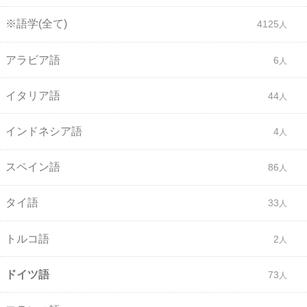
※語学(全て)
4125
アラビア語
6
イタリア語
44
インドネシア語
4
スペイン語
86
タイ語
33
トルコ語
2
ドイツ語
73