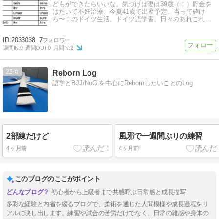
どもができたらいいな。気づけば妻は39歳（！）貯金を
はたいて不妊治療。今夏41歳で出産予定。当って砕け
ろ〜！のドイツ生活、ドイツ語学習、日々のあれこれ。
2020/3/9〜 ランキング参加中♪
2033038
7
週間IN:
0
週間OUT:
0
月間IN:
2
25
Reborn Log
語学とBJJ/NoGiを中心にRebornしたいことのLog
2部練だけど
風邪で一週間ぶりの練習
4ヶ月前
4ヶ月前
このブログのここがポイント
初心者から上級者まで共感呼ぶ日常感と成長描写
多彩な経験と内省を綴るブログで、柔術を通じた人間模様や成長過程をリ
アルに映し出します。練習や試合の苦労だけでなく、日常の雑感や身体の