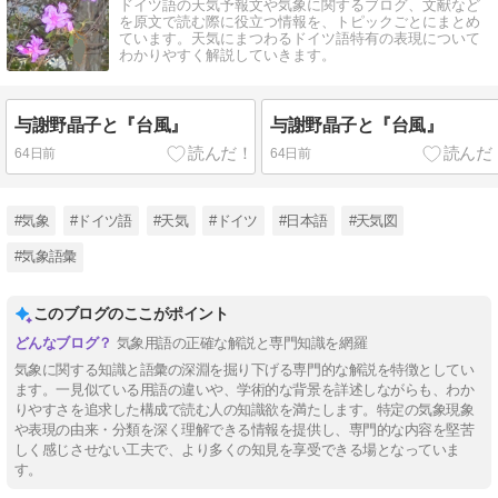
ドイツ語の天気予報文や気象に関するブログ、文献など
を原文で読む際に役立つ情報を、トピックごとにまとめ
ています。天気にまつわるドイツ語特有の表現について
わかりやすく解説していきます。
与謝野晶子と『台風』
与謝野晶子と『台風』
64日前
64日前
#気象
#ドイツ語
#天気
#ドイツ
#日本語
#天気図
#気象語彙
このブログのここがポイント
気象用語の正確な解説と専門知識を網羅
気象に関する知識と語彙の深淵を掘り下げる専門的な解説を特徴としてい
ます。一見似ている用語の違いや、学術的な背景を詳述しながらも、わか
りやすさを追求した構成で読む人の知識欲を満たします。特定の気象現象
や表現の由来・分類を深く理解できる情報を提供し、専門的な内容を堅苦
しく感じさせない工夫で、より多くの知見を享受できる場となっていま
す。