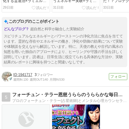
化する霊退治×ラミエルブ
うエネルギー実験×ラミエ
た！？プロテ
レスレットNo.44 実験②
ルブレスレットNo.44
ットNo.44の
29日前
31日前
33日前
は
このブログのここがポイント
超自然と科学が融合した実験紹介
スピリチュアルなエネルギーとパワーストーンの浄化方法に焦点を当てて
います。霊的な存在やエネルギーの働き、浄化や防御の効果について実験
や体験談を交えながら解説しています。特に、天使の教えや古代の風水の
知恵を用いた独自のアプローチにより、ヒーリングや守護の手法を詳しく
説明しています。読者は、日常生活に役立てられる具体的な方法や、実験
結果のレポートに興味を持つこと間違いなしです。
1941717
3
週間IN:
130
週間OUT:
140
月間IN:
530
フォーチュン・テラー恩慈うららのうららかな毎日を。
5
プロのフォーチュン・テラー(占星術師)とメンタル心理カウンセラーの二足のわらじを履くうららの秘密基地