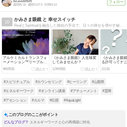
1536404
週間IN:
10
週間OUT:
0
月間IN:
10
かみさま眼鏡 と 幸せスイッチ
20
RealとSpiritualを融合した独自の手法で、日々の倖せを増やす秘訣をご案内している、スピリチュアルカウンセラーAquaLightのブログです☆
アルケミカルトランスフォ
《かみさま眼鏡》人生味変
《かみさま眼
ーメーション™リーブル～
してみませんか？
る許可ってナニ
3次元的な悩みを効果的に
9時間前
12時間前
2日前
解決へ導く～
#スピリチュアル
#カウンセリング
#ヒーリング
#山梨県
#エネルギーワーク
#オンライン講座
#アチューメント
#霊障
#アセンション
#カルマ
#伝授
#AquaLight
このブログのここがポイント
エネルギーワークと心の再構築に特化