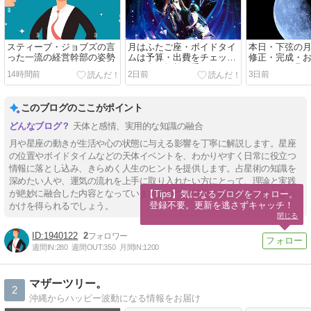
スティーブ・ジョブズの言
月はふたご座・ボイドタイ
本日・下弦の
った一流の経営幹部の姿勢
ムは予算・出費をチェッ
修正・完成・
ク・人は年齢を重ねるから
はなく、道具
14時間前
2日前
3日前
ではなく現実を理解するこ
とで成長する
このブログのここがポイント
天体と感情、実用的な知識の融合
月や星座の動きが生活や心の状態に与える影響を丁寧に解説します。星座
の位置やボイドタイムなどの天体イベントを、わかりやすく日常に役立つ
情報に落とし込み、きらめく人生のヒントを提供します。占星術の知識を
深めたい人や、運気の流れを上手に取り入れたい方にとって、理論と実践
が絶妙に融合した内容となっています。いつも以上に自分と向き合うきっ
【Tips】気になるブログをフォロー。

登録不要。更新を逃さずキャッチ！
かけを得られるでしょう。
閉じる
1940122
2
週間IN:
280
週間OUT:
350
月間IN:
1200
マザーツリー。
2
沖縄からハッピー波動になる情報をお届け