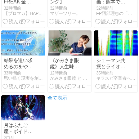
FREAK 金曜
ング】
画：熊本で撮
号 vol.2922
影してたんで
32時間前
32時間前
32時間前
【ブロマガ】HAPPY FREAK
マザーツリー。
FP阿部理恵の「お金の知識ないと生き残れないよ」
すね
結果を追い求
《かみさま眼
シューマン共
めるのをやめ
鏡》人生味変
振とライオン
たとき、流れ
してみません
ズゲートと。
33時間前
12時間前
35時間前
思い描く現実を創る「ロジカル数秘術」
かみさま眼鏡 と 幸せスイッチ
キラスピ卒業者へ送るたまに辛口なスピリチュアルブログ
は変わる 8月7
か？
日 社会日7
全て表示
月はふたご
座・ボイドタ
イムは予算・
2日前