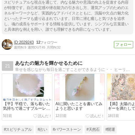
スピリチュアルな視点を通じて、内なる魅力や意識の向上を促進する内容
が特徴です。自己肯定感や潜在能力の引き出し方、運気アップのためのエ
ネルギーワークなど、実践的なアドバイスとともに、洗脳や欠点の魅力化
といったテーマも盛り込まれています。日常に潜む癒しと気づきを追求
し、魂の成長をサポートする情報を提供しています。シンプルな言葉遣い
と具体的な例えを用い、誰でも理解できる内容になっています。
2029243
12
週間IN:
9
週間OUT:
45
月間IN:
32
あなたの魅力を輝かせるために
21
幸せを感じながら毎日を過ごすことができるように・・ ヒーリングメッセージやパワーストーンのブレスレットをお届けして、あなたの魅力を引き出すお手伝いをしています あなたが毎日を、輝いて過ごすことができますように
【平】平穏で、落ち着いた
AIに聞いたことを書いてみ
【満】太陽の
気持ちで過ごすブルーレー
ようと思います
ギーを満たし
スアゲートのブレスレット
きにするシト
5日前
12日前
18日前
レット
#スピリチュアル
#占い
#パワーストーン
#天然石
#開運