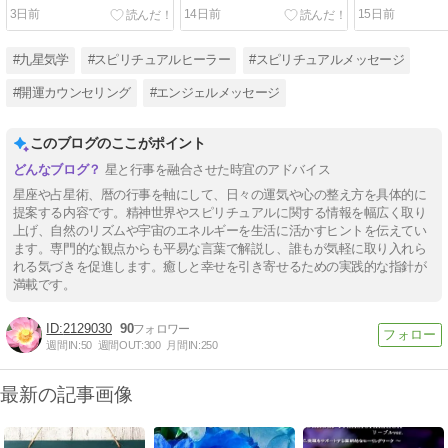
3日前
14日前
15日前
#九星気学
#スピリチュアルヒーラー
#スピリチュアルメッセージ
#開運カウンセリング
#エンジェルメッセージ
このブログのここがポイント
星と行事を融合させた時宜のアドバイス
星座や占星術、暦の行事を軸にして、日々の運気や心の整え方を具体的に
提案する内容です。精神世界やスピリチュアルに関する情報を幅広く取り
上げ、自然のリズムや宇宙のエネルギーを生活に活かすヒントを伝えてい
ます。専門的な観点からも平易な言葉で解説し、誰もが気軽に取り入れら
れる気づきを促進します。癒しと幸せを引き寄せるための実践的な指針が
満載です。
2129030
90
週間IN:
50
週間OUT:
300
月間IN:
250
最新の記事画像