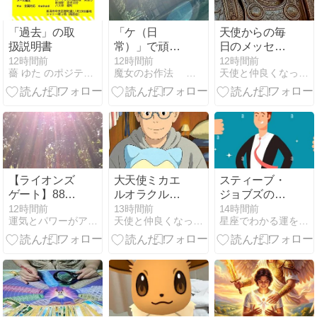
「過去」の取
「ケ（日
天使からの毎
扱説明書
常）」で頑張
日のメッセー
っている人に
ジ 5712
12時間前
12時間前
12時間前
薔 ゆた のポジティブブログ
魔女のお作法 子宮美人は魂の輝き
天使と仲良くなって幸せになる方法
こそ、桜の季
節に「ハレ」
の振動を受け
取ってほしい
【あゆこ語
録】
【ライオンズ
大天使ミカエ
スティーブ・
ゲート】88は
ルオラクルカ
ジョブズの言
最幸にパワフ
ードからの今
った一流の経
12時間前
13時間前
14時間前
運気とパワーがアップし願いが叶う開運言魂アート
天使と仲良くなって幸せになる方法
星座でわかる運をアップさせる「旅」
ルな日☆お勧
日の1枚
営幹部の姿勢
めの過ごし方
20260808-
と瞑想法
3045