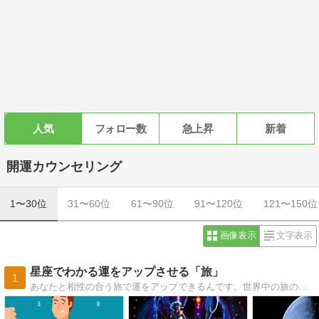
人気
フォロー数
急上昇
新着
開運カウンセリング
1〜30位
31〜60位
61〜90位
91〜120位
121〜150位
画像表示
文字表示
星座でわかる運をアップさせる「旅」
1
あなたと相性の合う旅で運をアップできるんです。世界中の旅の魅力とあなたの星座との相性をご紹介しています。また運気アップするための日常的な秘訣もご紹介。