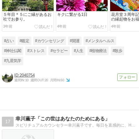
５年目＊５にご縁があるお
キクに繋がる1日
花月堂３周年
社でお参り。
の縁起物をお福わ
3年前
4年前
4年前
#占い
#鑑定
#カウンセリング
#開運
#メンタルヘルス
#神社仏閣
#ストレス
#セラピー
#人生
#植物療法
#散歩
#九星気学
2040754
週間IN:
10
週間OUT:
20
月間IN:
60
幸川薫子「この世はあなたのためにある」
17
スピリチュアルカウンセラー幸川薫子です。毎日を直感的に、HAPPYな気分ですごして、もっとHAPPYな人生を手にする記事を書いています