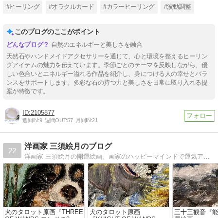
#ヒーリング
#オラクルカード
#カラーヒーリング
#波動調整
このブログのここがポイント
自然のエネルギーと美しさを融合
天然石やハンドメイドアクセサリーを通じて、心と環境を整えるヒーリン
グアイテムの魅力を伝えています。季節ごとのテーマを反映しながら、優
しい色合いとエネルギー溢れる作品を紹介し、身につける人の幸せとバラ
ンスをサポートします。多彩な石の持つ力と美しさを日常に取り入れる提
案が特徴です。
2105877
週間IN:
9
週間OUT:
57
月間IN:
21
洋画家 三須絵月のブログ
22
洋画家 三須絵月の開運絵画。画家のハッピーマインドで運気アップ！Vegan lifestyle
犬のタロット原画『THREE
犬のタロット原画
三十三観音『