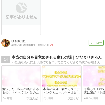
1866111
週間IN:
20
週間OUT:
10
月間IN:
20
本当の自分を目覚めさせる癒しの場｜ひだまりさろん
14
不思議な流れにより誰にでもついて居てくださる高次の存在さん（守護霊・守護神・龍や天使、ご先祖様など高次のエネルギー存在たち）との絆を取り戻しより強いものにする働きをしています。そのための個人リーディング・エネルギー調整を行っています。
解決したい悩みの奥に在る
本当の自分に氣づくリーデ
守護してくれ
もの。《すべては本当の自
ィングとエネルギー世界の
真に繋がり本
分をありのままに生きるた
仕組みを知り引き寄せ叶え
てて生きるた
7ヶ月前
7ヶ月前
2年7ヶ月前
めのヒント》だからこそ。
て幸せに生きる♪私の活動
ュー★
ふたつの柱。