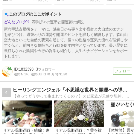
このブログのここがポイント
四季折々の運勢と開運術の解説
新六甲法占星術をテーマに、誕生日から導き出す宿命と大自然のエナジー
を結びつけ、週替わりの運勢や開運のヒントを詳しく解説します。森山山
空大地といった自然の要素を通じて、個々の性格や運気の流れを理解しや
すく伝え、前向きな気持ちと行動を促す内容となっています。長い歴史に
裏打ちされた陰陽や五行の哲学も紹介し、人生のナビゲーションをサポー
トします。
1832393
3
週間IN:
140
週間OUT:
170
月間IN:
520
ヒーリングエンジェル「不思議な世界と開運への導き」
4
【魂ってどうやって生まれてくるの？】スピ家族が天使や龍神、神様から聞いた不思議な世界や開運法、パワーストーンなど、愛と喜び幸せへと導くお話です＾＾
リアル呪術廻戦・続編！進
リアル呪術廻戦！？霊を祓
【体験談】霊