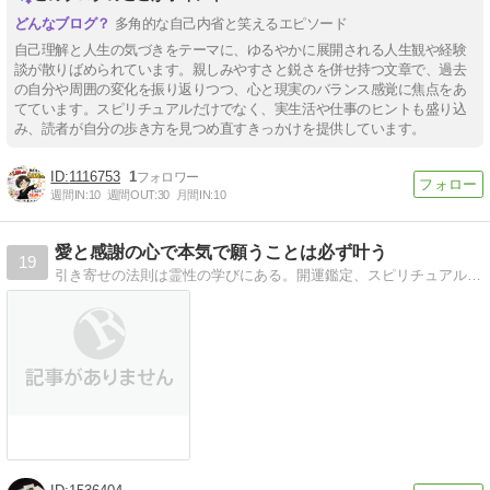
多角的な自己内省と笑えるエピソード
自己理解と人生の気づきをテーマに、ゆるやかに展開される人生観や経験
談が散りばめられています。親しみやすさと鋭さを併せ持つ文章で、過去
の自分や周囲の変化を振り返りつつ、心と現実のバランス感覚に焦点をあ
てています。スピリチュアルだけでなく、実生活や仕事のヒントも盛り込
み、読者が自分の歩き方を見つめ直すきっかけを提供しています。
1116753
1
週間IN:
10
週間OUT:
30
月間IN:
10
愛と感謝の心で本気で願うことは必ず叶う
19
引き寄せの法則は霊性の学びにある。開運鑑定、スピリチュアルセミナー