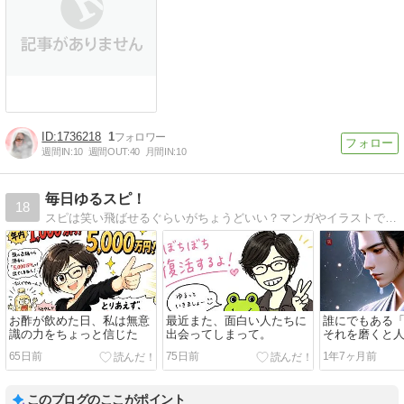
1736218
1
週間IN:
10
週間OUT:
40
月間IN:
10
毎日ゆるスピ！
18
スピは笑い飛ばせるぐらいがちょうどいい？マンガやイラストで面白おかしく地に足ついた（？）スピリチュアルを語ります。
お酢が飲めた日、私は無意
最近また、面白い人たちに
誰にでもある
識の力をちょっと信じた
出会ってしまって。
それを磨くと
る！
65日前
75日前
1年7ヶ月前
このブログのここがポイント