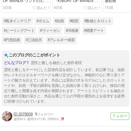
OF WANDS ワンドの3』油
『KNIGHT OF WANDS ワ
運絵画
彩画
ンドのナイト』油彩画
2日前
4日前
7日前
#風水インテリア
#ポエム
#絵画
#瞑想
#数秘とタロット
#ヒーリングアート
#ヴィーガン
#洋画家
#開運アート
#円窓絵画
#三須絵月
#アレルギー体質
このブログのここがポイント
霊性と癒しを融合した創作表現
霊性と癒しをテーマにした芸術作品を紹介しています。各記事では、油彩
やレイキのエネルギーワークを織り交ぜながら、神秘的で心に寄り添うア
ートの魅力を伝えています。作品には実在の犬をモデルにしたタロットカ
ードや、自然・宇宙の調和を意識した絵画が多く取り上げられ、独自の視
点で癒しと開運を促す内容が展開されます。アートとスピリットを融合さ
せた創作活動の深さと、作品を通じて心の平穏や運気向上を追求する姿勢
に特徴づけられています。
2079509
5
週間IN:
6
週間OUT:
138
月間IN:
6