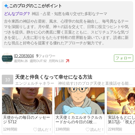
このブログのここがポイント
神話・占星・知恵を織り交ぜた多彩なテーマ
古今東西の神話や占星術、風水、心理学の知見を融合し、毎号異なるテー
マを深掘りします。月や星、神々の話を交えて、日常に役立つヒントや気
づきを提供。静かに心の奥底に響く言葉とともに、スピリチュアルな気づ
きを促し、人生に彩りをもたらす特有の世界観を築いています。読者に新
たな視点と好奇心を提案する優れたアプローチが魅力です。
2083604
9
週間IN:
26
週間OUT:
92
月間IN:
120
天使と仲良くなって幸せになる方法
10
エンジェルチャネラー 神社佑すけのブログ天使と直接話せる能力で鑑定をしています。
天使からの毎日のメッセー
大天使ミカエルオラクルカ
実話をもとに
ジ 5712
ードからの今日の1枚
第17話-「視
20260808-3045
と、選択の自
12時間前
13時間前
22時間前