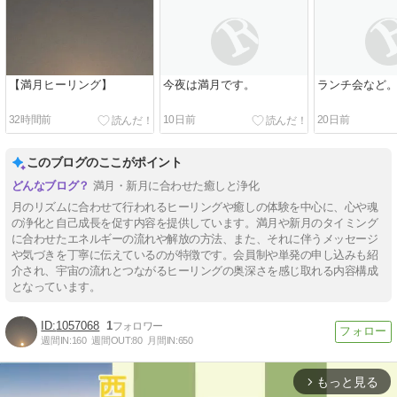
【満月ヒーリング】
今夜は満月です。
ランチ会など
32時間前
10日前
20日前
このブログのここがポイント
満月・新月に合わせた癒しと浄化
月のリズムに合わせて行われるヒーリングや癒しの体験を中心に、心や魂
の浄化と自己成長を促す内容を提供しています。満月や新月のタイミング
に合わせたエネルギーの流れや解放の方法、また、それに伴うメッセージ
や気づきを丁寧に伝えているのが特徴です。会員制や単発の申し込みも紹
介され、宇宙の流れとつながるヒーリングの奥深さを感じ取れる内容構成
となっています。
1057068
1
週間IN:
160
週間OUT:
80
月間IN:
650
もっと見る
arrow_forward_ios