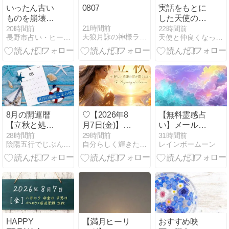
いったん古い
0807
実話をもとに
ものを崩壊す
した天使の話
る事によって
第17話-「視え
21時間前
20時間前
22時間前
天狼月詠の神様ライフ
長野市占い・ヒーリング夢音∞（もね）の部屋
天使と仲良くなって幸せになる方法
再建の時を向
たビジョン
かえています
と、選択の自
由」
8月の開運暦
♡【2026年8
【無料霊感占
【立秋と処
月7日(金)】
い】メール鑑
暑】運気を上
『✨立秋〜新
定のご案内
28時間前
29時間前
31時間前
陰陽五行でじぶんケア☆開運ホリスティック美ライフ
自分らしく輝きたいあなたに天使からのおくりもの
レインボームーン
げる季節の風
しい季節の扉
物詩♪
が開くとき〜
✨』♡
HAPPY
【満月ヒーリ
おすすめ映