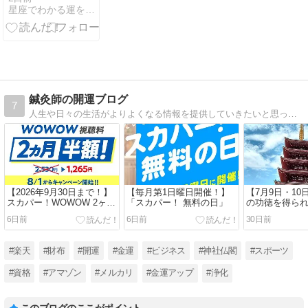
星座でわかる運をアップさせる「旅」
出費をチェッ
ク・人は年齢
を重ねるから
ではなく現実
を理解するこ
とで成長する
鍼灸師の開運ブログ
7
人生や日々の生活がよりよくなる情報を提供していきたいと思っています。お得な情報、実際に使ってよかったもの、役にたつもの、入会してよかった体験談などをご紹介していきます。
【2026年9月30日まで！】
【毎月第1日曜日開催！】
【7月9日・1
スカパー！WOWOW 2ヶ月
「スカパー！ 無料の日」
の功徳を得ら
半額キャンペーン
京 浅草寺 四
6日前
6日前
30日前
おずき市
#楽天
#財布
#開運
#金運
#ビジネス
#神社仏閣
#スポーツ
#資格
#アマゾン
#メルカリ
#金運アップ
#浄化
このブログのここがポイント