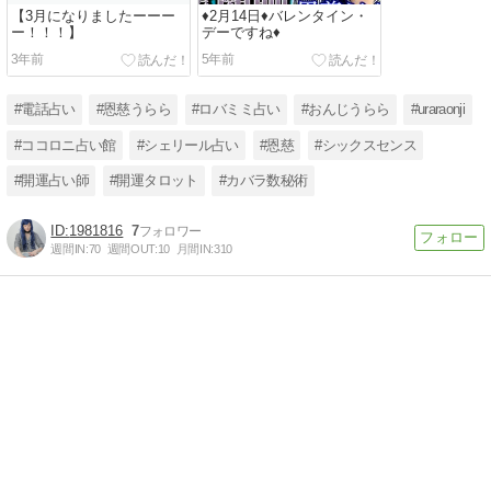
【3月になりましたーーー
♦2月14日♦バレンタイン・
ー！！！】
デーですね♦
3年前
5年前
#電話占い
#恩慈うらら
#ロバミミ占い
#おんじうらら
#uraraonji
#ココロニ占い館
#シェリール占い
#恩慈
#シックスセンス
#開運占い師
#開運タロット
#カバラ数秘術
1981816
7
週間IN:
70
週間OUT:
10
月間IN:
310