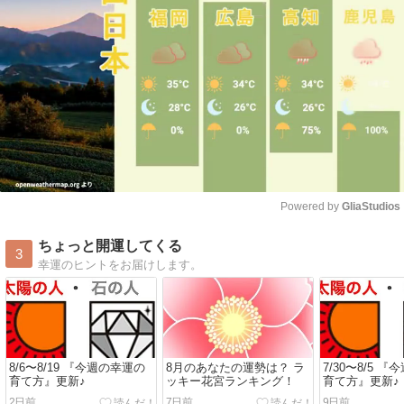
Powered by 
GliaStudios
Mute
ちょっと開運してくる
3
幸運のヒントをお届けします。
8/6〜8/19 『今週の幸運の
8月のあなたの運勢は？ ラ
7/30〜8/5 
育て方』更新♪
ッキー花宮ランキング！
育て方』更新♪
2日前
7日前
9日前