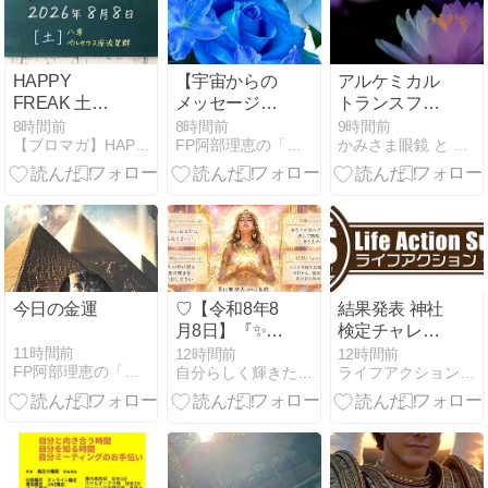
HAPPY
【宇宙からの
アルケミカル
FREAK 土曜
メッセージ
トランスフォ
号 vol.2923
165】時には
ーメーション
8時間前
8時間前
9時間前
【ブロマガ】HAPPY FREAK
FP阿部理恵の「お金の知識ないと生き残れないよ」
かみさま眼鏡 と 幸せスイッチ
非現実的な世
™リーブル～
界へ
3次元的な悩
みを効果的に
解決へ導く～
今日の金運
♡【令和8年8
結果発表 神社
月8日】『✨エ
検定チャレン
ンジェルナン
ジ
11時間前
12時間前
12時間前
FP阿部理恵の「お金の知識ないと生き残れないよ」
自分らしく輝きたいあなたに天使からのおくりもの
ライフアクション・サポーターかるび
バー【888】
ライオンズゲ
ートが大きく
開く日✨』♡