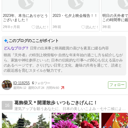
2023年、本当にありがとう
2023・七夕上映会報告！！
明日の天外者
ございました！
この時間帯に
2年8ヶ月前
3年前
3年前
このブログのここがポイント
日常の出来事と映画鑑賞の喜びを素直に綴る内容
映画『天外者』の特別上映情報や 自然な年末年始の過ごし方を紹介しなが
ら、家族や神社参拝といった 日本の伝統的な行事への関心も伝える温かみ
のあるページです。さりげない日常と文化、趣味の共有を通じて、読者と
の親近感を育むスタイルが魅力です。
118255
6
週間IN:
12
週間OUT:
24
月間IN:
60
葛飾柴又＊開運散歩 いつもごきげんに！
16
運気アップを願うあなたに、日本の美しいこよみ・七十二候による、旬の花や食材、行事などをお届け。九星気学鑑定書＊お試し版は【花月堂】にてご提供しております！