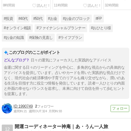
界へ
8時間前
11時間前
32時間前
#投資
#40代
#50代
#お金
#お金のブロック
#FP
#オンライン相談
#ファイナンシャルプランナー
#おひとり様
#お金の知識
#保険の見直し
#ライフプラン
このブログのここがポイント
日々の運気にフォーカスした実践的なアドバイス
金運に関する日々のリーディングを中心に、多角的な視点からの具体的な
アドバイスを提供しています。占いやカードを用いた実践的な視点だけで
なく、現代社会の経済事情や子育てのリアルも織り交ぜながら、潤いのあ
る生活を目指す方に役立つ情報を発信しています。読者一人ひとりの内面
と外面の幸せなバランスを追求し、未来に向けて自信を持って歩むヒント
を提案します。
1990749
2
週間IN:
21
週間OUT:
324
月間IN:
93
開運コーディネーター神庵｜あ・うん一人旅
12