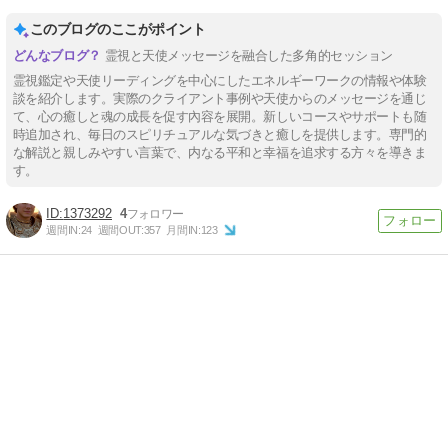
このブログのここがポイント
霊視と天使メッセージを融合した多角的セッション
霊視鑑定や天使リーディングを中心にしたエネルギーワークの情報や体験
談を紹介します。実際のクライアント事例や天使からのメッセージを通じ
て、心の癒しと魂の成長を促す內容を展開。新しいコースやサポートも随
時追加され、毎日のスピリチュアルな気づきと癒しを提供します。専門的
な解説と親しみやすい言葉で、内なる平和と幸福を追求する方々を導きま
す。
1373292
4
週間IN:
24
週間OUT:
357
月間IN:
123