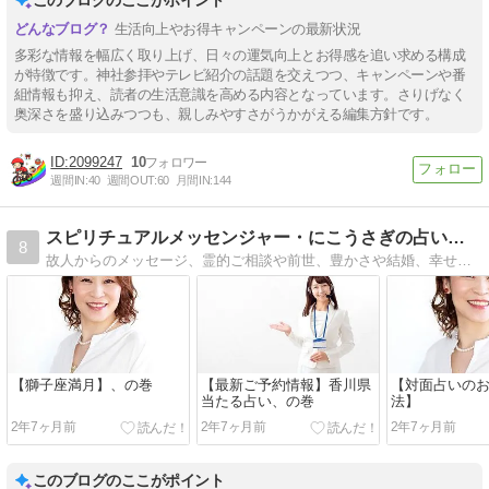
生活向上やお得キャンペーンの最新状況
多彩な情報を幅広く取り上げ、日々の運気向上とお得感を追い求める構成
が特徴です。神社参拝やテレビ紹介の話題を交えつつ、キャンペーンや番
組情報も抑え、読者の生活意識を高める内容となっています。さりげなく
奥深さを盛り込みつつも、親しみやすさがうかがえる編集方針です。
2099247
10
週間IN:
40
週間OUT:
60
月間IN:
144
スピリチュアルメッセンジャー・にこうさぎの占いと心霊のあいだ
8
故人からのメッセージ、霊的ご相談や前世、豊かさや結婚、幸せに導く女神様の鍵をお渡しできます。
【獅子座満月】、の巻
【最新ご予約情報】香川県
【対面占いの
当たる占い、の巻
法】
2年7ヶ月前
2年7ヶ月前
2年7ヶ月前
このブログのここがポイント