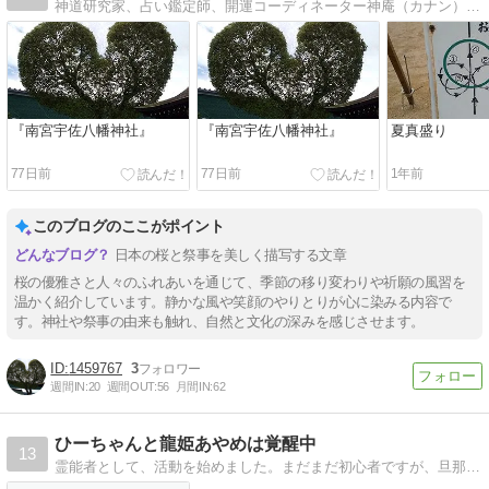
神道研究家、占い鑑定師、開運コーディネーター神庵（カナン）のライフワーク、レイライン探求、神社やパワースポットを綴ります。縁に導かれタオを求める、そんな一人旅。
『南宮宇佐八幡神社』
『南宮宇佐八幡神社』
夏真盛り
77日前
77日前
1年前
このブログのここがポイント
日本の桜と祭事を美しく描写する文章
桜の優雅さと人々のふれあいを通じて、季節の移り変わりや祈願の風習を
温かく紹介しています。静かな風や笑顔のやりとりが心に染みる内容で
す。神社や祭事の由来も触れ、自然と文化の深みを感じさせます。
1459767
3
週間IN:
20
週間OUT:
56
月間IN:
62
ひーちゃんと龍姫あやめは覚醒中
13
霊能者として、活動を始めました。まだまだ初心者ですが、旦那や守護神のサポートを受けながらやっていきます。