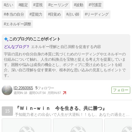
#占い
#鑑定
#霊視
#ヒーリング
#波動
#守護霊
#本当の自分
#霊能力
#目覚め
#占い師
#リーディング
#エネルギー調整
このブログのここがポイント
エネルギー理解と自己洞察を促進する内容
宇宙の流れや自分自身の本質に気づくためのリーディングやエネルギーの
仕組みについて触れ、人生の転換点を宝物と捉える考え方を提案していま
す。困難や悩みは成長の機会とし、ポジティブに受け止めるヒントを紹
介。深い自己理解を促す要素や、根本的な思い込みの見直しもポイントで
す。
2060065
5
週間IN:
18
週間OUT:
54
月間IN:
87
『Ｗｉｎ−ｗｉｎ 今を生きる、共に勝つ』
15
予知能力者との出会いで人生が大逆転！！もし、あなたの過去と未来を知る者が現れたら？幸せな心とお金の気づきをあなたに！