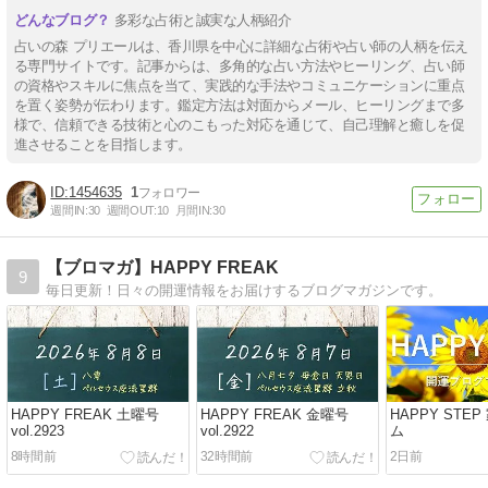
多彩な占術と誠実な人柄紹介
占いの森 プリエールは、香川県を中心に詳細な占術や占い師の人柄を伝え
る専門サイトです。記事からは、多角的な占い方法やヒーリング、占い師
の資格やスキルに焦点を当て、実践的な手法やコミュニケーションに重点
を置く姿勢が伝わります。鑑定方法は対面からメール、ヒーリングまで多
様で、信頼できる技術と心のこもった対応を通じて、自己理解と癒しを促
進させることを目指します。
1454635
1
週間IN:
30
週間OUT:
10
月間IN:
30
【ブロマガ】HAPPY FREAK
9
毎日更新！日々の開運情報をお届けするブログマガジンです。
HAPPY FREAK 土曜号
HAPPY FREAK 金曜号
HAPPY STE
vol.2923
vol.2922
ム
8時間前
32時間前
2日前