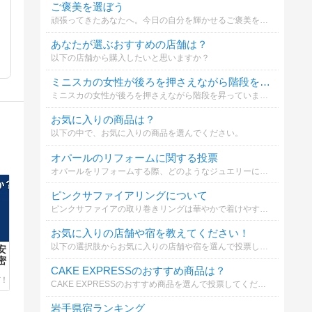
ご褒美を選ぼう
頑張ってきたあなたへ。今日の自分を輝かせるご褒美を選んでください
あなたが選ぶおすすめの店舗は？
以下の店舗から購入したいと思いますか？
ミニスカの女性が後ろを押さえながら階段を昇っていた。あなたはどう思う？
ミニスカの女性が後ろを押さえながら階段を昇っていました。このような光景を見た場合、あなたはどのように思いますか？まあ、その女性にもそれなりの事情があると思いますが。
お気に入りの商品は？
以下の中で、お気に入りの商品を選んでください。
オパールのリフォームに関する投票
オパールをリフォームする際、どのようなジュエリーにするか選択してください
ピンクサファイアリングについて
ピンクサファイアの取り巻きリングは華やかで着けやすい。春のイベントにぴったり。リング枠のリフォームも可能。ご希望に合わせたカスタマイズも可能ですか？
お気に入りの店舗や宿を教えてください！
以下の選択肢からお気に入りの店舗や宿を選んで投票してください
安
密
CAKE EXPRESSのおすすめ商品は？
CAKE EXPRESSのおすすめ商品を選んで投票してください！
岩手県宿ランキング