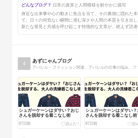
１８６２年１２月生まれのジャ
日常の真実と人間模様を鮮やかに描写
ンヌちゃんの手の彫像
4日前
身近な出来事や心の動きに焦点を当て、その裏側に隠れた本
て、日々の何気ない瞬間に潜む深さや人間の本質を引き出し
新たな発見と共感を呼び起こす特徴的な文章が、絶えず読者
あずにゃんブログ
4
アパレル・ファッション関連、アパレルの仕事の悩み。ファッシ
シュガーケーンはダサい？おじ
シュガーケーンはダサい？
さんを脱却する着こなし術
さんを脱却する着こなし術
87日前
87日前