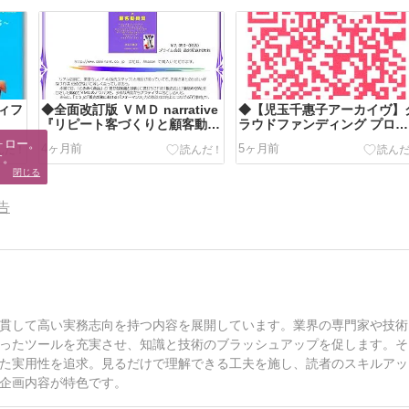
ィフ
◆全面改訂版 ＶＭＤ narrative
◆【児玉千惠子アーカイヴ】
『リピート客づくりと顧客動員
ラウドファンディング プロジ
策』発刊！
ェクト
ロー。

4ヶ月前
5ヶ月前
す。
閉じる
告
貫して高い実務志向を持つ内容を展開しています。業界の専門家や技術
ったツールを充実させ、知識と技術のブラッシュアップを促します。そ
た実用性を追求。見るだけで理解できる工夫を施し、読者のスキルアッ
企画内容が特色です。