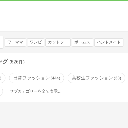
検索
ワーママ
ワンピ
カットソー
ボトムス
ハンドメイド
ング
(626件)
日常ファッション
高校生ファッション
0
444
33
サブカテゴリーを全て表示…