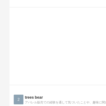
trees bear
2