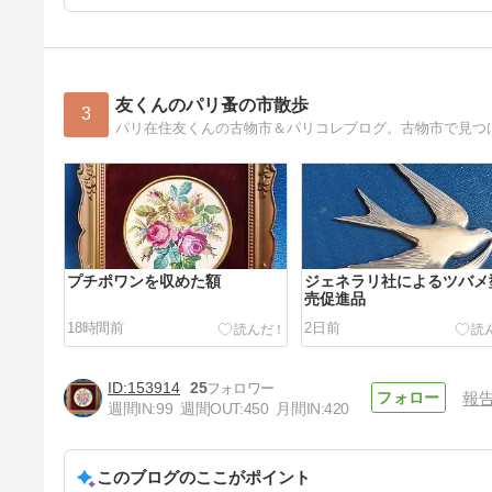
友くんのパリ蚤の市散歩
3
パリ在住友くんの古物市＆パリコレブログ。古物市で見つ
プチポワンを収めた額
ジェネラリ社によるツバメ
売促進品
18時間前
2日前
153914
25
報
週間IN:
99
週間OUT:
450
月間IN:
420
このブログのここがポイント