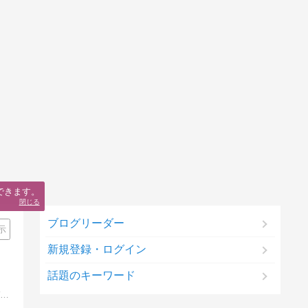
できます。
閉じる
ブログリーダー
示
新規登録・ログイン
話題のキーワード
『売場おこしのディレクション』連載第3回「ＶＭＤと行事育」ファッション販売2021年7月号 /『人間・時間・空間という三間をプロデュースする商い』第187回 商いの実学・遊学・雑学 ストアーズレポート5・6月合併号