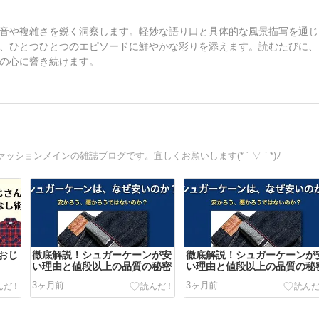
音や複雑さを鋭く洞察します。軽妙な語り口と具体的な風景描写を通じ
、ひとつひとつのエピソードに鮮やかな彩りを添えます。読むたびに、
の心に響き続けます。
ョンメインの雑誌ブログです。宜しくお願いします(* ´ ▽ ` *)ﾉ
おじ
徹底解説！シュガーケーンが安
徹底解説！シュガーケーンが
い理由と値段以上の品質の秘密
い理由と値段以上の品質の秘
3ヶ月前
3ヶ月前