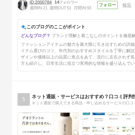
2000784
14
報告
週間IN:
21
週間OUT:
51
月間IN:
93
このブログのここがポイント
徹底解説！シュガーケーンが安
ブランド理解と着こなしのポイントを徹底
い理由と値段以上の品質の秘密
3ヶ月前
ファッションアイテムの魅力を最大限に引き出すための詳細
イテム選びのコツ、年代別のおすすめスタイルを丁寧に解説
ザインや価格以上の品質に焦点をあて、流行に左右されず長
方も紹介し、日常生活に役立つ実用的な情報を盛り込んでい
ネット通販・サービスはおすすめ？口コミ評判
5
ネット通販で購入できる商品・申し込めるサービスの口コ