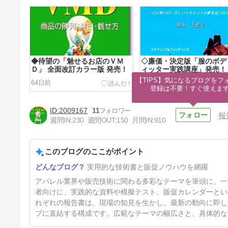
◆待望の「魅せるお店のＶＭ
◇廉価・決定版「服のボデ
Ｄ」 全面改訂カラー版 発売！
ィッター実践講座」発売！
【TIPS】気になるブログをフォ
64日前
77日前
登録は不要！すぐ使えま
2009167
11
報
週間IN:
230
週間OUT:
150
月間IN:
910
このブログのここがポイント
◆2026年版「販促カレンダー
実用的な技術書と販促ノウハウを網羅
12ヶ月・「模擬テスト」52編
全面改訂増補２版 発売！
10ヶ月前
アパレル業界や販売技術に関わる多彩なテーマを筆頭に、一
者向けに、実践的な資料や模擬テスト、販促カレンダーとい
れぞれの報告書は、現場の知見を生かし、最新の動向に即し
プに直結する構成です。広範なテーマの幅広さと、具体的な