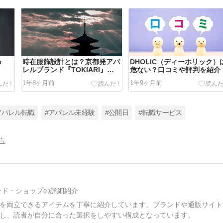
s
時在服飾設計とは？京都発アパ
DHOLIC（ディーホリック）
レルブランド『TOKIARI』の
危ない？口コミや評判を紹介
紹介
1年8ヶ月前
1年9ヶ月前
アパレル転職
#アパレル未経験
#公開日
#転職サービス
告
ンド・ショップの詳細紹介
を両立できるアイテムを丁寧に紹介しています。ブランドや通販サイト
し、読者が自分に合った選択をしやすい構成となっています。