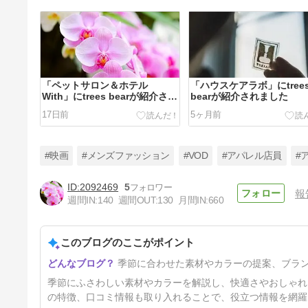
「ペットサロン＆ホテル
「ハウスケアラボ」にtree
With」にtrees bearが紹介され
bearが紹介されました
ました
17日前
5ヶ月前
#映画
#メンズファッション
#VOD
#アパレル店員
#
2092469
5
報
週間IN:
140
週間OUT:
130
月間IN:
660
Shoplist（ショップリスト）っ
てやばい？口コミや評判を紹介
このブログのここがポイント
1年10ヶ月前
季節に合わせた素材やカラーの提案、ブラ
季節にふさわしい素材やカラーを解説し、快適さやおしゃれ
の特徴、口コミ情報も取り入れることで、役立つ情報を網羅