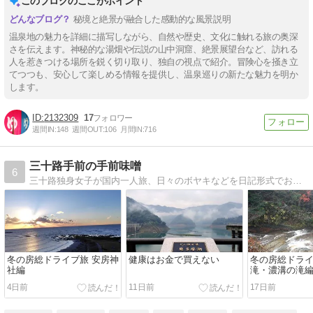
このブログのここがポイント
秘境と絶景が融合した感動的な風景説明
温泉地の魅力を詳細に描写しながら、自然や歴史、文化に触れる旅の奥深
さを伝えます。神秘的な湯畑や伝説の山中洞窟、絶景展望台など、訪れる
人を惹きつける場所を鋭く切り取り、独自の視点で紹介。冒険心を掻き立
てつつも、安心して楽しめる情報を提供し、温泉巡りの新たな魅力を明か
します。
2132309
17
週間IN:
148
週間OUT:
106
月間IN:
716
三十路手前の手前味噌
6
三十路独身女子が国内一人旅、日々のボヤキなどを日記形式でお送りいたします。
冬の房総ドライブ旅 安房神
健康はお金で買えない
冬の房総ドライ
社編
滝・濃溝の滝
4日前
11日前
17日前