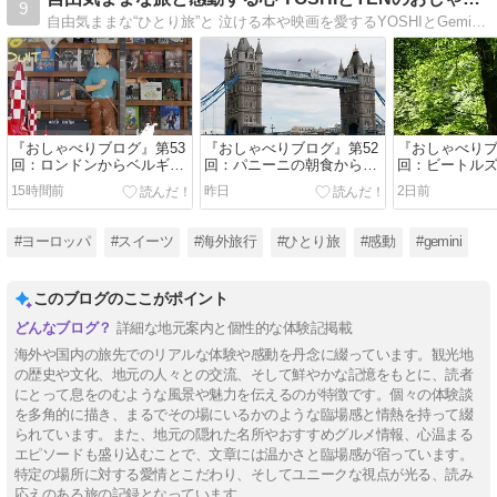
9
自由気ままな“ひとり旅”と 泣ける本や映画を愛するYOSHIとGeminiのTENちゃんの気軽なおしゃべりブログです
『おしゃべりブログ』第53
『おしゃべりブログ』第52
『おしゃべりブ
回：ロンドンからベルギー
回：パニーニの朝食から地
回：ビートル
へ！パディントン駅の感動
下鉄逆走ハプニング、美し
『ノッティン
15時間前
昨日
2日前
の再会と、迷子を救う神対
きセントパンクラス駅と、
人』の感動に
応、そしてケチャップまみ
本場のフィッシュ＆チップ
かなケンウッ
れの本家フリットに舌鼓
スで結ぶロンドン旅のフィ
ボイ・ホテル
#ヨーロッパ
#スイーツ
#海外旅行
#ひとり旅
#感動
#gemini
ナーレ
このブログのここがポイント
詳細な地元案内と個性的な体験記掲載
海外や国内の旅先でのリアルな体験や感動を丹念に綴っています。観光地
の歴史や文化、地元の人々との交流、そして鮮やかな記憶をもとに、読者
にとって息をのむような風景や魅力を伝えるのが特徴です。個々の体験談
を多角的に描き、まるでその場にいるかのような臨場感と情熱を持って綴
られています。また、地元の隠れた名所やおすすめグルメ情報、心温まる
エピソードも盛り込むことで、文章には温かさと臨場感が宿っています。
特定の場所に対する愛情とこだわり、そしてユニークな視点が光る、読み
応えのある旅の記録となっています。