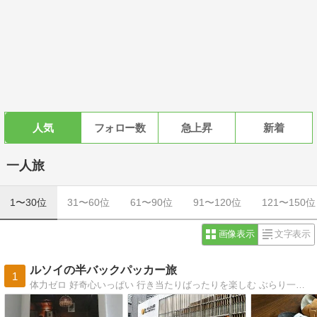
人気
フォロー数
急上昇
新着
一人旅
1〜30位
31〜60位
61〜90位
91〜120位
121〜150位
画像表示
文字表示
ルソイの半バックパッカー旅
1
体力ゼロ 好奇心いっぱい 行き当たりばったりを楽しむ ぶらり一人旅＆お散歩など 大好きな国はアラビアンナイトの国 イエメン