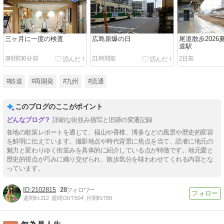
三ヶ月に一度の検査
広島原爆の日
尾道散歩2026夏(
道駅
3時間30分前
21時間前
2日前
#鉄道
#再開発
#九州
#流通
このブログのここがポイント
詳細な街並み描写と旧跡の変遷記録
各地の散策レポートを通じて、福山や香椎、博多などの風景や歴史的変容
を鮮明に伝えています。撮影地点や時代背景に焦点を当て、読者に地元の
魅力と変わりゆく街並みを具体的に紹介している点が特徴です。地元愛と
歴史的視点が巧みに織り交ぜられ、散歩気分を味わわせてくれる内容とな
っています。
2102815
28
週間IN:
212
週間OUT:
504
月間IN:
788