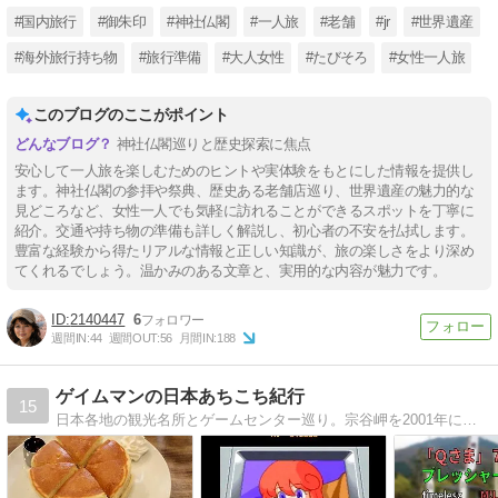
#国内旅行
#御朱印
#神社仏閣
#一人旅
#老舗
#jr
#世界遺産
#海外旅行持ち物
#旅行準備
#大人女性
#たびそろ
#女性一人旅
このブログのここがポイント
神社仏閣巡りと歴史探索に焦点
安心して一人旅を楽しむためのヒントや実体験をもとにした情報を提供し
ます。神社仏閣の参拝や祭典、歴史ある老舗店巡り、世界遺産の魅力的な
見どころなど、女性一人でも気軽に訪れることができるスポットを丁寧に
紹介。交通や持ち物の準備も詳しく解説し、初心者の不安を払拭します。
豊富な経験から得たリアルな情報と正しい知識が、旅の楽しさをより深め
てくれるでしょう。温かみのある文章と、実用的な内容が魅力です。
2140447
6
週間IN:
44
週間OUT:
56
月間IN:
188
ゲイムマンの日本あちこち紀行
15
日本各地の観光名所とゲームセンター巡り。宗谷岬を2001年にスタートし、18年かかってようやく京都府到達！