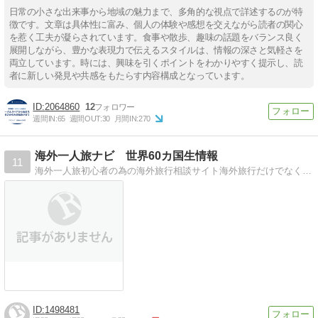
日常の小さな出来事から地域の魅力まで、多角的な視点で詳述するのが特
徴です。文章は具体性に富み、個人の体験や感想を交えながら読者の関心
を惹く工夫が凝らされています。食事や散歩、趣味の話題をバランス良く
展開しながら、豊かな表現力で伝えるスタイルは、情報の深さと気軽さを
両立しています。時には、興味を引くポイントをわかりやすく提示し、読
者に新しい発見や共感をもたらす内容構成となっています。
2064860
12
週間IN:
65
週間OUT:
30
月間IN:
270
海外一人旅ナビ 世界60カ国生情報
11
海外一人旅初心者の為の海外旅行相談サイト海外旅行だけでなく、海外生活の経験も交えた海外一人旅相談サイトです
1498481