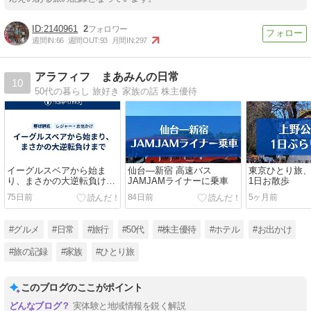
2140961
2
週間IN:
66
週間OUT:
93
月間IN:
297
アラフィフ まあみんの日常
10
50代の暮らし 旅好き 家族の話 株主優待
イーグルスベアから始ま
仙台―新宿 高速バス
東京ひとり旅
り、まさかの大逆転負けま
JAMJAMライナーに乗車
1日お散歩
で
75日前
84日前
5ヶ月前
#グルメ
#日常
#旅行
#50代
#株主優待
#ホテル
#お出かけ
#旅の記録
#家族
#ひとり旅
このブログのここがポイント
実体験と地域情報を鋭く解説