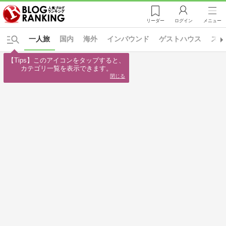
リーダー
ログイン
メニュー
一人旅
国内
海外
インバウンド
ゲストハウス
スケ
【Tips】このアイコンをタップすると、

カテゴリ一覧を表示できます。
閉じる