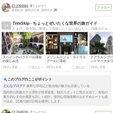
2094884
8
週間IN:
24
週間OUT:
45
月間IN:
99
TrimSkip - ちょっとぜいたくな世界の旅ガイド
24
たまのご褒美旅に奮発して失敗したくないあなたへ。高級ホテルや旅先でのリアルな体験を高品質な写真と共にご紹介します。非日常体験の参考にどうぞ。
スペインのパラドール滞在
メゾンルージュ・ストラス
クアラルンプー
の楽しみ方
ブールに滞在
ンドマークタ
1年2ヶ月前
1年3ヶ月前
1年3ヶ月前
このブログのここがポイント
豪華な滞在記と観光地の魅力を詳述している
国内外の高級ホテル滞在や世界遺産、観光スポットに焦点を当て、各地の
魅力的な文化や風景を詳しく紹介。便利な現地情報やおすすめルートも盛
り込み、読者の旅行計画を後押しします。
2048036
7