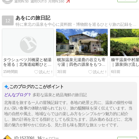
週間IN:
50
週間OUT:
0
月間IN:
160
あをにの旅日記
12
特に東北の温泉を中心に資料館・博物館を巡るひとり旅の記録を気ままに記します
タウシュベツ川橋梁と秘湯
幌加温泉元湯鹿の谷立ち寄
糠平温泉中村
を巡る｜北海道縦断ひとり
り湯｜四色の源泉をもつ秘
｜源泉掛け流
旅【五日目】
境の中の秘湯中の秘湯
ダンさの両立
15時間前
3日前
6日前
このブログのここがポイント
多彩な温泉と絶品海鮮の旅日記
北海道を旅する一人の冒険記録です。各地の絶景と共に、温泉の個性や味
わい深い食事の体験が綴られており、旅の醍醐味を深く伝えています。当
地の自然や風土、地域ならではの楽しみ方をシンプルかつ魅力的に紹介
し、旅の計画を立てる指針としても役立ちます。読み進めるほどに、北海
道の魅力が鮮やかに伝わる、見た目も味も贅沢な旅エッセイです。
1527091
16