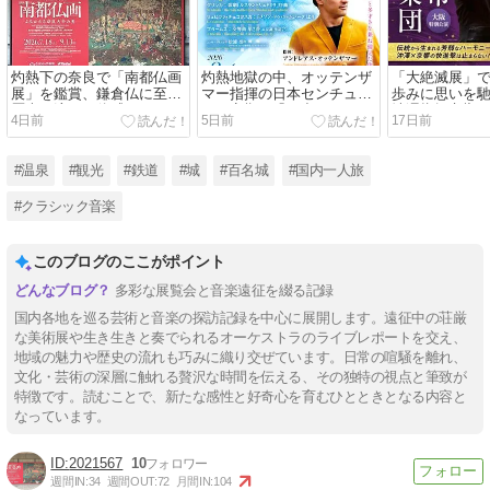
灼熱下の奈良で「南都仏画
灼熱地獄の中、オッテンザ
「大絶滅展」
展」を鑑賞、鎌倉仏に至る
マー指揮の日本センチュリ
歩みに思いを
歴史の流れを体感する
ーの定期に繰り出す
沖澤指揮京響
4日前
5日前
17日前
あざとい演奏
#温泉
#観光
#鉄道
#城
#百名城
#国内一人旅
#クラシック音楽
このブログのここがポイント
多彩な展覧会と音楽遠征を綴る記録
国内各地を巡る芸術と音楽の探訪記録を中心に展開します。遠征中の荘厳
な美術展や生き生きと奏でられるオーケストラのライブレポートを交え、
地域の魅力や歴史の流れも巧みに織り交ぜています。日常の喧騒を離れ、
文化・芸術の深層に触れる贅沢な時間を伝える、その独特の視点と筆致が
特徴です。読むことで、新たな感性と好奇心を育むひとときとなる内容と
なっています。
2021567
10
週間IN:
34
週間OUT:
72
月間IN:
104