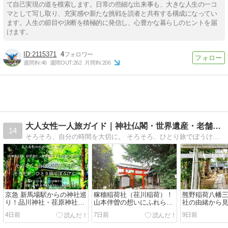
て自己実現の道を模索します。日常の些細な出来事も、大きな人生の一コ
マとして写し取り、充実感や新たな挑戦を読者と共有する構成になってい
ます。人生の節目や決断を積極的に発信し、心豊かな暮らしのヒントを届
けます。
2115371
4
週間IN:
46
週間OUT:
262
月間IN:
206
大人女性一人旅ガイド｜神社仏閣・世界遺産・老舗＝たびそろ
14
そろそろ、自分の時間を大切に。 そろそろ、ひとり旅でぼうけんへ。神社仏閣・世界遺産・老舗を巡りながら、安心して楽しめる旅の準備やコツを、実体験をもとに発信しています。
京急 新馬場駅からの神社巡
稼穡稲荷社（荏川稲荷）！
熊野稲荷八幡
り！品川神社・荏原神社を
山本伴曽の想いにふれられ
社の由緒から
巡る約二時間コース
る神社巡り（東京都品川
野とのご縁(東
4日前
7日前
9日前
区）