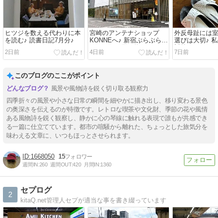
ヒツジを数える代わりに本
宮崎のアンテナショップ
外反母趾には
を読む♪ 読書日記7月分♪
KONNEへ♪ 新宿ぶらぶら、
選びは大切♪ 
ランチして買い物して♪
対策♪
2日前
4日前
7日前
このブログのここがポイント
風景や風物詩を鋭く切り取る観察力
四季折々の風景や小さな日常の瞬間を細やかに描き出し、移り変わる景色
の奥深さを伝えるのが特徴です。レトロな喫茶や文化財、季節の花や風情
ある風物詩を鋭く観察し、静かに心の琴線に触れる表現で誰もが共感でき
る一篇に仕立てています。都市の喧騒から離れた、ちょっとした旅気分を
味わえる文章に、いつもほっとさせられます。
1668050
15
週間IN:
260
週間OUT:
420
月間IN:
1360
セプログ
2
kitaQ.net管理人セプが適当な事を書き綴っています