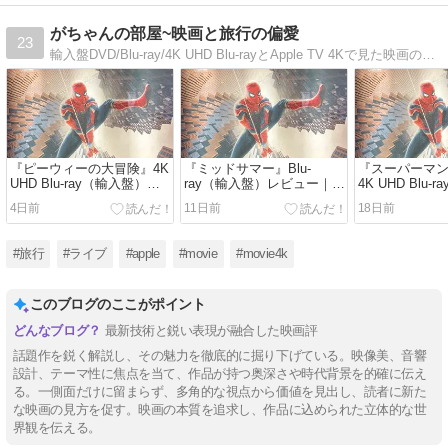
がちゃんの部屋~映画と旅行の偏愛
23
輸入盤DVD/Blu-ray/4K UHD Blu-rayとApple TV 4Kで見た映画のレビューと、国内、海外で体験した旅行記、佐野元春をはじめとするライブレポート
『ピーウィーの大冒険』4K
『ミッドサマー』Blu-
『スーパーマン
UHD Blu-ray（輸入盤）レ
ray（輸入盤）レビュー｜太
4K UHD Blu
ビュー｜盗まれた自転車を
陽が沈まない村で、喪失し
レビュー｜傷
4日前
11日前
18日前
追って全米横断。ティム・
た女性が新たな“家族”を得
がらも人間を
バートンの原点が詰まった
る。明るさが恐怖を増幅す
DCユニバース
奇想天外なロードムービー
る異色ホラー【SDR / dts-
スーパーヒーロー
#旅行
#ライブ
#apple
#movie
#movie4k
【Dolby Vision / dts-HD
HD MA】
Vision / Dolb
MA】
このブログのここがポイント
最新技術と鋭い表現が融合した映画評
話題作を鋭く解説し、その魅力を徹底的に掘り下げている。映像美、音響
設計、テーマ性に焦点を当て、作品が持つ奥深さや時代背景を的確に伝え
る。一側面だけに留まらず、多角的な視点から価値を見出し、読者に新た
な映画の見方を促す。映画の本質を追求し、作品に込められた立体的な世
界観を伝える。