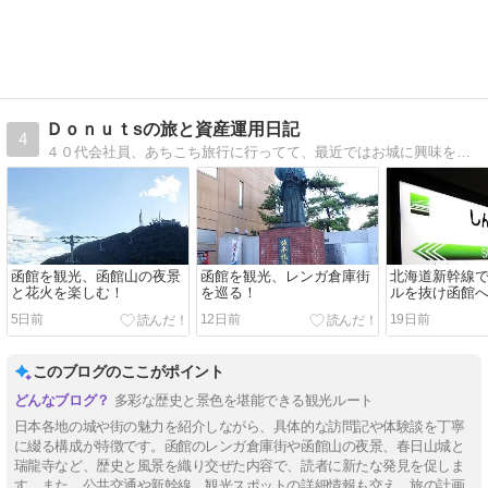
Ｄｏｎｕｔsの旅と資産運用日記
4
４０代会社員、あちこち旅行に行ってて、最近ではお城に興味を持ってます。また、資産運用をコツコツやってます。
函館を観光、函館山の夜景
函館を観光、レンガ倉庫街
北海道新幹線
と花火を楽しむ！
を巡る！
ルを抜け函館
5日前
12日前
19日前
このブログのここがポイント
多彩な歴史と景色を堪能できる観光ルート
日本各地の城や街の魅力を紹介しながら、具体的な訪問記や体験談を丁寧
に綴る構成が特徴です。函館のレンガ倉庫街や函館山の夜景、春日山城と
瑞龍寺など、歴史と風景を織り交ぜた内容で、読者に新たな発見を促しま
す。また、公共交通や新幹線、観光スポットの詳細情報も交え、旅の計画