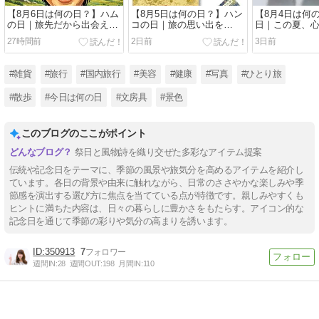
【8月6日は何の日？】ハム
【8月5日は何の日？】ハン
【8月4日は何
の日｜旅先だから出会える
コの日｜旅の思い出を
日｜この夏、
「おいしい朝」を探しに出
「形」に残す楽しさ、見つ
に出会う旅へ
27時間前
2日前
3日前
かけよう
けてみませんか？
か？
#雑貨
#旅行
#国内旅行
#美容
#健康
#写真
#ひとり旅
#散歩
#今日は何の日
#文房具
#景色
このブログのここがポイント
祭日と風物詩を織り交ぜた多彩なアイテム提案
伝統や記念日をテーマに、季節の風景や旅気分を高めるアイテムを紹介し
ています。各日の背景や由来に触れながら、日常のささやかな楽しみや季
節感を演出する選び方に焦点を当てている点が特徴です。親しみやすくも
ヒントに満ちた内容は、日々の暮らしに豊かさをもたらす。アイコン的な
記念日を通じて季節の彩りや気分の高まりを誘います。
350913
7
週間IN:
28
週間OUT:
198
月間IN:
110