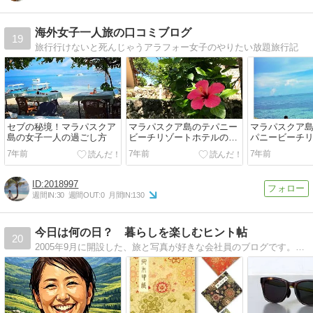
海外女子一人旅の口コミブログ
19
旅行行けないと死んじゃうアラフォー女子のやりたい放題旅行記
セブの秘境！マラパスクア
マラパスクア島のテパニー
マラパスクア島
島の女子一人の過ごし方
ビーチリゾートホテルの施
パニービーチ
設や食事の口コミ
ルのお部屋の
7年前
7年前
7年前
2018997
週間IN:
30
週間OUT:
0
月間IN:
130
今日は何の日？ 暮らしを楽しむヒント帖
20
2005年9月に開設した、旅と写真が好きな会社員のブログです。「今日は何の日？」をきっかけに、旅・季節・暮らしの楽しみを気ままに発信中。毎日深夜0時頃更新しています。