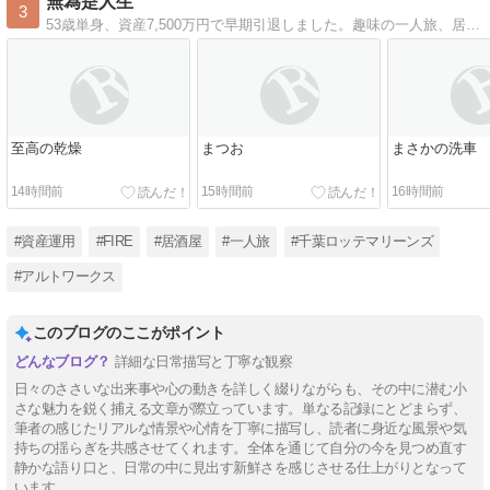
無為是人生
3
53歳単身、資産7,500万円で早期引退しました。趣味の一人旅、居酒屋巡り、愛車のアルトワークスなどについて綴ります。
至高の乾燥
まつお
まさかの洗車
14時間前
15時間前
16時間前
#資産運用
#FIRE
#居酒屋
#一人旅
#千葉ロッテマリーンズ
#アルトワークス
このブログのここがポイント
詳細な日常描写と丁寧な観察
日々のささいな出来事や心の動きを詳しく綴りながらも、その中に潜む小
さな魅力を鋭く捕える文章が際立っています。単なる記録にとどまらず、
筆者の感じたリアルな情景や心情を丁寧に描写し、読者に身近な風景や気
持ちの揺らぎを共感させてくれます。全体を通じて自分の今を見つめ直す
静かな語り口と、日常の中に見出す新鮮さを感じさせる仕上がりとなって
います。