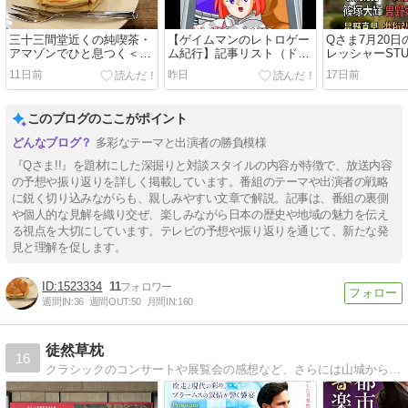
三十三間堂近くの純喫茶・
【ゲイムマンのレトロゲー
Qさま7月20
アマゾンでひと息つく＜日
ム紀行】記事リスト（ドラ
レッシャーST
本縦断紀行246日目-5 京都
クエ・ポートピア・スト
輝・曽野舜太参
11日前
昨日
17日前
＞
II・高橋名人等）
優勝への道87
このブログのここがポイント
多彩なテーマと出演者の勝負模様
『Qさま!!』を題材にした深掘りと対談スタイルの内容が特徴で、放送内容
の予想や振り返りを詳しく掲載しています。番組のテーマや出演者の戦略
に鋭く切り込みながらも、親しみやすい文章で解説。記事は、番組の裏側
や個人的な見解を織り交ぜ、楽しみながら日本の歴史や地域の魅力を伝え
る視点を大切にしています。テレビの予想や振り返りを通じて、新たな発
見と理解を促します。
1523334
11
週間IN:
36
週間OUT:
50
月間IN:
160
徒然草枕
16
クラシックのコンサートや展覧会の感想など、さらには山城から鉄道など脈絡のない趣味の網羅