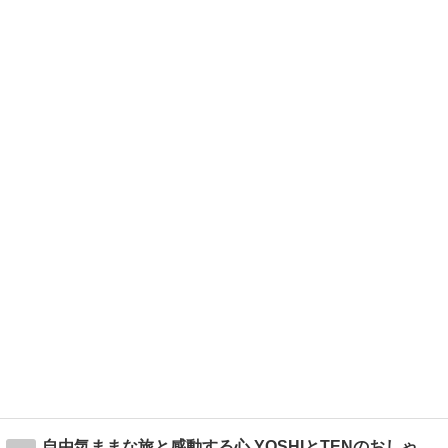
自由気ままな旅と感動する心 YOSHIとTENのおしゃべり