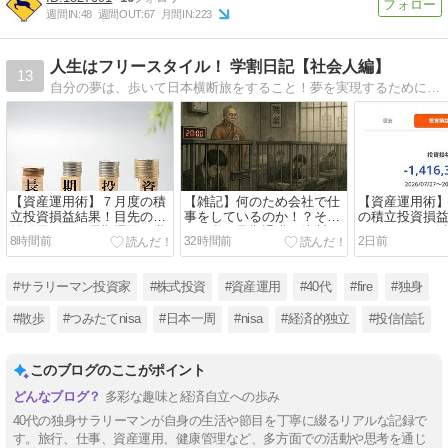
週間IN:
48
週間OUT:
67
月間IN:
223
人生はフリースタイル！ 学割日記【社会人編】
13
自分の夢は、歩いて日本横断旅をすること！夢を実現するために、経済的自立の達成を目指す社会人の日記です。【My Favorite】旅行/お散歩/晩酌/インデックス投資/読書/スポーツ観戦/ラーメン
【資産運用術】７月度の積
【雑記】何のため会社で仕
【資産運用術
立投資損益結果！目先の損
事をしているのか！？そし
の積立投資損
益結果より、長期運用を継
て、私は早期退職の決断に
ナス１００万
8時間前
32時間前
2日前
続してことが大切！
至る！
７月を終えま
#サラリーマン投資家
#株式投資
#資産運用
#40代
#fire
#独身
#散歩
#つみたてnisa
#日本一周
#nisa
#経済的独立
#投信信託
このブログのここがポイント
多彩な趣味と経済自立への歩み
40代の独身サラリーマンが自身の生活や節目を丁寧に綴るリアルな記録で
す。旅行、仕事、資産運用、健康管理など、多方面での活動や思考を通じ