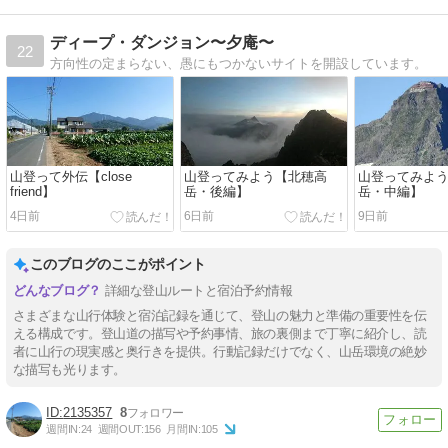
ディープ・ダンジョン〜夕庵〜
22
方向性の定まらない、愚にもつかないサイトを開設しています。
山登って外伝【close
山登ってみよう【北穂高
山登ってみよ
friend】
岳・後編】
岳・中編】
4日前
6日前
9日前
このブログのここがポイント
詳細な登山ルートと宿泊予約情報
さまざまな山行体験と宿泊記録を通じて、登山の魅力と準備の重要性を伝
える構成です。登山道の描写や予約事情、旅の裏側まで丁寧に紹介し、読
者に山行の現実感と奥行きを提供。行動記録だけでなく、山岳環境の絶妙
な描写も光ります。
2135357
8
週間IN:
24
週間OUT:
156
月間IN:
105