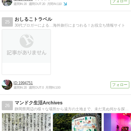
週間IN:
20
週間OUT:
20
月間IN:
110
おしるこトラベル
25
30代ブロガーによる…海外旅行にまつわる！お役立ち情報サイト
1994751
週間IN:
20
週間OUT:
0
月間IN:
100
マンドク生活Archives
26
静岡県周辺の様々な場所から遠方の土地まで、未だ見ぬ何かを探して、のらりくらりと生きています。