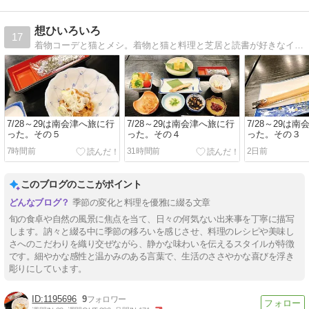
想ひいろいろ
17
着物コーデと猫とメシ。着物と猫と料理と芝居と読書が好きなインドア人間の日々の記録。毎日更新してます。
7/28～29は南会津へ旅に行
7/28～29は南会津へ旅に行
7/28～29は
った。その５
った。その４
った。その３
7時間前
31時間前
2日前
このブログのここがポイント
季節の変化と料理を優雅に綴る文章
旬の食卓や自然の風景に焦点を当て、日々の何気ない出来事を丁寧に描写
します。訥々と綴る中に季節の移ろいを感じさせ、料理のレシピや美味し
さへのこだわりを織り交ぜながら、静かな味わいを伝えるスタイルが特徴
です。細やかな感性と温かみのある言葉で、生活のささやかな喜びを浮き
彫りにしています。
1195696
9