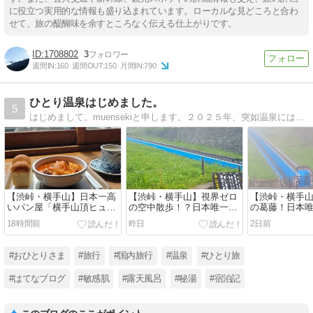
に役立つ実用的な情報も盛り込まれています。ローカルな見どころと合わ
せて、旅の醍醐味を余すところなく伝える仕上がりです。
1708802
3
週間IN:
160
週間OUT:
150
月間IN:
790
ひとり温泉はじめました。
5
はじめまして。muensekiと申します。２０２５年、突如温泉にはまる。温泉へ行くには１人旅が気楽で好きです。秘湯へ行った思い出と道中のあれこれ。温泉と１人旅へ行きたくなる道しるべに。
【渋峠・横手山】日本一高
​【渋峠・横手山】視界ゼロ
​【渋峠・横手
いパン屋「横手山頂ヒュッ
の空中散歩！？日本唯一の
の葛藤！日本
テ」で絶品ボルシチラン
スカイレーターと日本一高
レーター」で標高
18時間前
昨日
2日前
チ！標高2,307mの雲上レス
いリフトで雨の山頂へ｜万
山頂パン屋さ
トラン｜万座温泉ひとり旅
座温泉ひとり旅㉝
座温泉ひとり
㉞
#おひとりさま
#旅行
#国内旅行
#温泉
#ひとり旅
#はてなブログ
#敏感肌
#露天風呂
#秘湯
#宿泊記