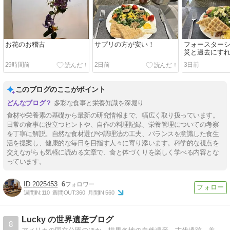
お花のお稽古
サプリの方が安い！
フォースター
災と過去にす
場所…
29時間前
2日前
3日前
このブログのここがポイント
多彩な食事と栄養知識を深堀り
食材や栄養素の基礎から最新の研究情報まで、幅広く取り扱っています。
日常の食事に役立つヒントや、自作の料理記録、栄養管理についての考察
を丁寧に解説。自然な食材選びや調理法の工夫、バランスを意識した食生
活を提案し、健康的な毎日を目指す人々に寄り添います。科学的な視点を
交えながらも気軽に読める文章で、食と体づくりを楽しく学べる内容とな
っています。
2025453
6
週間IN:
110
週間OUT:
360
月間IN:
560
Lucky の世界遺産ブログ
8