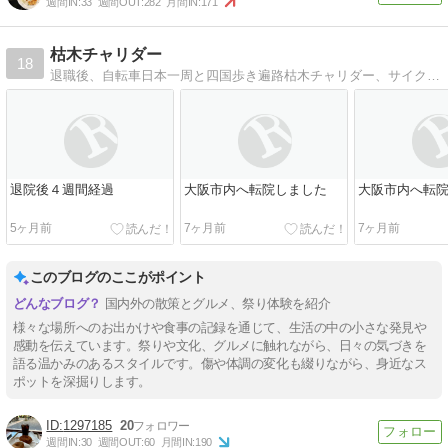
週間IN:
33
週間OUT:
282
月間IN:
171
枯木チャリダー
18
退職後、自転車日本一周と四国歩き遍路枯木チャリダー、サイクリング、歩き遍路、ドタバタ日常記
退院後４週間経過
大阪市内へ転院しました
大阪市内へ転
5ヶ月前
7ヶ月前
7ヶ月前
このブログのここがポイント
国内外の散策とグルメ、祭り体験を紹介
様々な場所へのお出かけや食事の記録を通じて、生活の中の小さな発見や
感動を伝えています。祭りや文化、グルメに触れながら、日々の気づきを
語る温かみのあるスタイルです。傷や体調の変化も綴りながら、身近なス
ポットを深掘りします。
1297185
20
週間IN:
30
週間OUT:
60
月間IN:
190