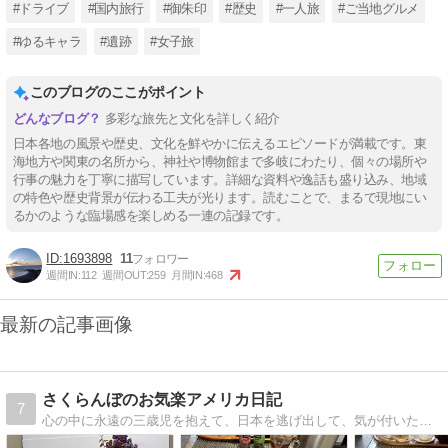
#ドライブ
#国内旅行
#御朱印
#歴史
#一人旅
#ご当地グルメ
#ゆるキャラ
#遺跡
#女子旅
このブログのここがポイント
多彩な旅先と文化を詳しく紹介
日本各地の風景や歴史、文化を鮮やかに伝えるエピソードが満載です。東
海地方や関東の名所から、神社や博物館まで多岐にわたり、個々の場所や
行事の魅力を丁寧に描写しています。詳細な資料や逸話も盛り込み、地域
の特色や歴史背景が伝わる工夫が光ります。読むことで、まるで現地にい
るかのような臨場感を楽しめる一連の記録です。
1693898
11
週間IN:
112
週間OUT:
259
月間IN:
468
最新の記事画像
さくらんぼのお気楽アメリカ日記
7
心の中に永遠の三歳児を抱えて、日本を逃げ出して、気が付いたらアメリカでの一人暮らしが２０年を優に超えていました。「結婚なんて絶対に無理！」という三歳児の言葉に従って生きている、アラフィフSakulanboのお気楽一人暮らしを綴ります。