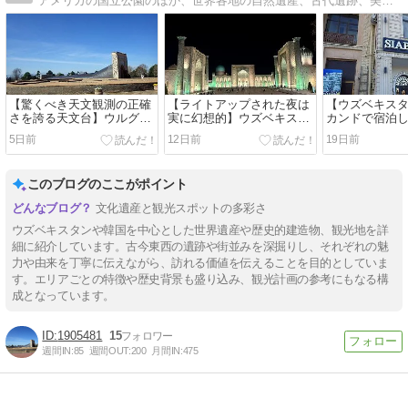
アメリカの国立公園のほか、世界各地の自然遺産、古代遺跡、美術館、教会をご紹介いたします。2015年に世界遺産検定マイスターを取得しました。
【驚くべき天文観測の正確
【ライトアップされた夜は
【ウズベキス
さを誇る天文台】ウルグベ
実に幻想的】ウズベキスタ
カンドで宿泊
ク天文台跡 (Ulughbek's
ンを象徴する観光名所「レ
のホテル】シ
5日前
12日前
19日前
Observatory)
ギスタン広場」(Registan
ックホテル (Siab
Square)
Hotel)
このブログのここがポイント
文化遺産と観光スポットの多彩さ
ウズベキスタンや韓国を中心とした世界遺産や歴史的建造物、観光地を詳
細に紹介しています。古今東西の遺跡や街並みを深掘りし、それぞれの魅
力や由来を丁寧に伝えながら、訪れる価値を伝えることを目的としていま
す。エリアごとの特徴や歴史背景も盛り込み、観光計画の参考にもなる構
成となっています。
1905481
15
週間IN:
85
週間OUT:
200
月間IN:
475