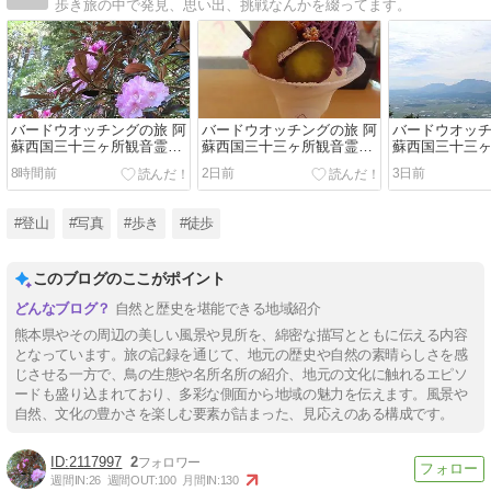
歩き旅の中で発見、思い出、挑戦なんかを綴ってます。
バードウオッチングの旅 阿
バードウオッチングの旅 阿
バードウオッチ
蘇西国三十三ヶ所観音霊場
蘇西国三十三ヶ所観音霊場
蘇西国三十三
巡り 4日目 part1
巡り 3日目 part4
巡り 3日目 part
8時間前
2日前
3日前
#登山
#写真
#歩き
#徒歩
このブログのここがポイント
自然と歴史を堪能できる地域紹介
熊本県やその周辺の美しい風景や見所を、綿密な描写とともに伝える内容
となっています。旅の記録を通じて、地元の歴史や自然の素晴らしさを感
じさせる一方で、鳥の生態や名所名所の紹介、地元の文化に触れるエピソ
ードも盛り込まれており、多彩な側面から地域の魅力を伝えます。風景や
自然、文化の豊かさを楽しむ要素が詰まった、見応えのある構成です。
2117997
2
週間IN:
26
週間OUT:
100
月間IN:
130