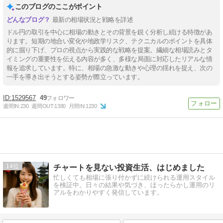
このブログのここがポイント
最新の相場状況と戦略を詳述
ドル円の取引を中心に相場の動きとその背景を鋭く分析し続ける特徴があ
ります。短期の地合い変化や地政学リスク、テクニカルのポイントを具体
的に掘り下げ、プロの視点から実践的な戦略を提案。繊細な相場読みとタ
イミングの重要性を伝える内容が多く、多様な局面に対応したリアルな情
報を追求しています。特に、相場の急激な動きや心理の揺れを捉え、次の
一手を導き出そうとする姿勢が際立っています。
1529567
49
週間IN:
230
週間OUT:
1380
月間IN:
1230
14
チャートを見ない投資生活、はじめました
忙しくても相場に張り付かずに続けられる運用スタイル
を検証中。日々の結果や気づき、ほったらかし運用のリ
アルをわかりやすく発信しています。