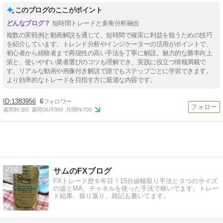
このブログのここがポイント
短時間トレードと多角分析融合
複数の実戦例と動画解説を通じて、短時間で確実に利益を狙うための技巧
を紹介しています。トレンド分析やインジケーターの活用がポイントで、
初心者から経験者まで再現性の高い手法を丁寧に解説。魅力的な勝率向上
策と、使いやすい業者選びのコツも理解でき、実践に役立つ情報満載で
す。リアルな動画や画像付き解説で誰でもステップごとに学習できます。
より効率的なトレードを目指す方に最適な内容です。
1383956
6
週間IN:
180
週間OUT:
360
月間IN:
700
21
サムのFXブログ
FXトレード歴６年目！15分値幅取り手法と３つのサイズ
の波とMA、チャネルを使った手法で稼いでます。トレー
ド結果、振り返り、雑記も書いてます。