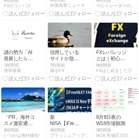
6時間前
6時間前
6時間前
外国為替ニュース
FXのコンパス
小心トレーダーの溜め息
トレード解説
(8/3～7)
謎の勢力「AI
信用している
FXレバレッジ
発展したらお
サイトが急に
とは｜初心者
前らは皆クビ
「スキャルが
が現金取引で
7時間前
7時間前
8時間前
情弱速報
踊るFX
FXはじめました◎
になるわ」→
おすすめ」と
理解すべき基
未だかつてAI
言い出して、
本
のせいで失業
おいらの気持
したG民が0人
ちがひっくり
の理由
返ったんじゃ
｜クソザコFX
「PR」海外コ
新
8月8日夜の
スメ激安通販
NISA【iFreeNEXT
W18市場観測
ベティーズビ
FANG+】ｅＭ
8時間前
9時間前
9時間前
いつかは海外移住!
ブラッシュアップスキルCOZY日記
W18 市場圧力日記｜世界市場の圧力を読む観測メモ
ューティー
ＡＸＩＳ Ｎｅ