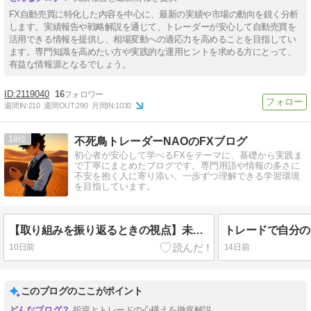
FX自動売買に特化した内容を中心に、最新の実績や市場の動向を鋭く分析
します。実績報告や戦略解説を通じて、トレーダーが安心して自動売買を
活用できる情報を提供し、相場変動への適応力を高めることを目指してい
ます。専門知識を高めたい方や実践的な運用ヒントを求める方にとって、
有益な情報源となるでしょう。
2119040
16
週間IN:
210
週間OUT:
290
月間IN:
1030
18
不死鳥トレーダーNAOのFXブログ
初心者が安心して学べるFXをテーマに、基礎から実践ま
で丁寧にまとめたブログです。専門用語や情報の多さに
不安を抱く人に寄り添い、一歩ずつ理解できる学習環境
を目指しています。
【取り組みを振り返るときの視点】未来を考える
10日前
14日前
このブログのここがポイント
投資とトレードの心構えを徹底解説