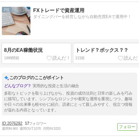
2
FXトレードで資産運用
ダイニングバーを経営しながら自動売買EAで運用中！
8月のEA稼働状況
トレンド？ボックス？？
18時間前
2日前
このブログのここがポイント
実用的な投資と生活の融合
多彩なトピックを取り上げながら、投資の成功法則と日常の楽しみを巧み
に描写しています。シンプルなロジックや着実な運用を重視しつつ、趣味
や日々の出来事も軽やかに紹介。読者にとって親しみやすく、役立つ情報
が溢れる内容となっています。
2076292
17
週間IN:
660
週間OUT:
1070
月間IN:
3220