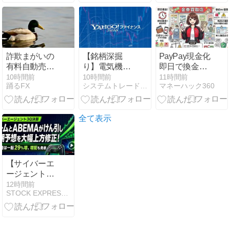
『灰宮先輩は
解説
怖くてかわい
い』3巻発売
記念！『薬屋
のひとりご
と』『ホリミ
詐欺まがいの
【銘柄深掘
PayPay現金化
ヤ』など人気
有料自動売買
り】電気機器
即日で換金す
作もお買い得
ツールに興味
の潮流に乗る
る方法！時
10時間前
10時間前
11時間前
踊るFX
システムトレードとAI副業の記録
マネーハック360
があるんじゃ
か？PHCホー
間・口座なし
ー｜クソザコ
ルディングス
でも可能？
FX
（6523）が取
り込むべき成
全て表示
長エンジン
【サイバーエ
ージェント3Q
決算】ゲーム
12時間前
STOCK EXPRESS【株式特急】
とABEMAが
けん引し通期
予想を大幅上
方修正！純利