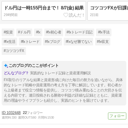
ドル円は一時155円台まで！ 8/7(金) 結果
29時間前
2日前
#投資
#ドル円
#fx
#fx初心者
#fxトレード日記
#fx手法
#fx生活
#fxトレード
#fxブログ
#fxなぜ勝てない
#fx収支
#コツコツFX
このブログのここがポイント
実践的なトレード記録と資産運用解説
FX取引のリアルな結果と資産形成に向けた毎日の努力を追いながら、具体
的なトレード戦略や資産運用の考え方を丁寧に解説しています。初心者か
ら上級者まで役立つ情報を提供し、コツコツ積み重ねることの大切さを伝
える内容です。連日投稿される勝敗や利益の詳細な記録とともに、資産運
用の理論やライフプランも紹介し、実践のヒントを届けています。
1032448
22
週間IN:
330
週間OUT:
580
月間IN:
1530