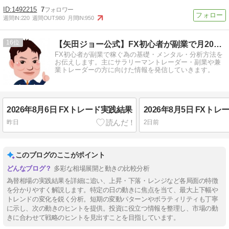
1492215
7
週間IN:
220
週間OUT:
980
月間IN:
950
16
【矢田ジョー公式】FX初心者が副業で月20万円を稼ぐ方法
FX初心者が副業で稼ぐ為の基礎・メンタル・分析方法を
お伝えします。主にサラリーマントレーダー・副業や兼
業トレーダーの方に向けた情報を発信していきます。
2026年8月6日 FXトレード実践結果
2026年8月5日 FXト
昨日
2日前
このブログのここがポイント
多彩な相場展開と動きの比較分析
為替相場の実践結果を詳細に追い、上昇・下落・レンジなど各局面の特徴
を分かりやすく解説します。特定の日の動きに焦点を当て、最大上下幅や
トレンドの変化を鋭く分析。短期の変動パターンやボラティリティも丁寧
に示し、次の動きのヒントを提供。投資に役立つ情報を整理し、市場の動
きに合わせて戦略のヒントを見出すことを目指しています。