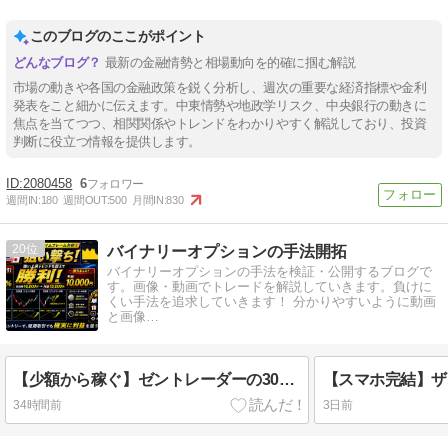
このブログのここがポイント
最新の金融情勢と相場動向を的確に掴む解説
市場の動きや各国の金融政策を鋭く分析し、週次の重要な経済指標や金利
発表をこと細かに伝えます。中東情勢や地政学リスク、中央銀行の動きに
焦点を当てつつ、相関関係やトレンドをわかりやすく解説しており、投資
判断に役立つ情報を提供します。
2080458
6
週間IN:
180
週間OUT:
500
月間IN:
830
20
バイナリーオプションの手法開拓
バイナリーオプションの手法を検証・公開するブログで
す。画像・動画でトレードを解説していきます。負けに
くい手法を追求していきます！ 分かりやすいように動画
と画像…
【少額から稼ぐ】ゼントレーダーの30秒取引で勝率アップ！マルチタイムフレーム分析のコツ大公開
34時間前
3日前