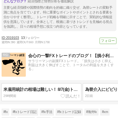
経済指標と情勢分析を徹底解説
主要な経済指標や国際情勢の動向を的確に織り交ぜ、為替レートの変動予
測に焦点を当てています。特に重要なポイントやポイントとされる要素を
分かりやすく整理し、トレード戦略を明確に示すことで、実戦的な情報提
供を意識しています。全体として、根拠に基づきトレンドを見極める視点
を強調し、日々の相場予想に役立つ内容となっています。
2019103
13
週間IN:
390
週間OUT:
660
月間IN:
1790
6
会心の一撃FXトレードのブログ！【損小利大】
サラリーマンの副業FXトレード。「損失は小さく抑え、
利益は大きく伸ばすことで、トータルの利益を大きくす
る」
米雇用統計の相場は難しい！ 8/7(金)トレード結果
29時間前
2日前
#fx
#fxトレード日記
#fx手法
#fxトレード記録
#海外fx
#xm