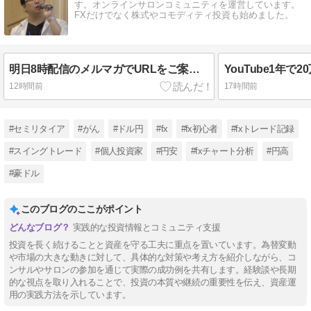
す。オンラインサロンコミュニティを運営しています。
FXだけでなく株式やコモディティ投資も始めました。
明日8時配信のメルマガでURLをご案内します。
12時間前
17時間前
#セミリタイア
#がん
#ドル円
#fx
#fx初心者
#fxトレード記録
#スイングトレード
#個人投資家
#円安
#fxチャート分析
#円高
#豪ドル
このブログのここがポイント
実践的な投資情報とコミュニティ支援
投資を長く続けることと資産を守る工夫に重点を置いています。為替変動
や市場の大きな動きに対して、具体的な対策や考え方を紹介しながら、コ
ンサルやサロンの参加を通じて実際の成功例を共有します。経験談や長期
的な視点を取り入れることで、投資の本質や継続の重要性を伝え、資産運
用の実践方法を示しています。