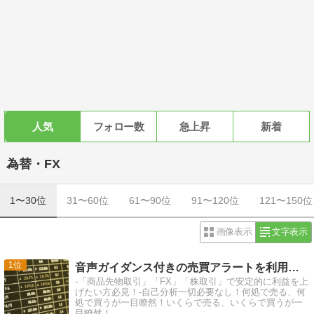
人気
フォロー数
急上昇
新着
為替・FX
1〜30位
31〜60位
61〜90位
91〜120位
121〜150位
画像表示
文字表示
1
音声ガイダンス付きの売買アラートを利用して楽々トレード！
-「商品先物取引」「FX」「株取引」で安定的に利益を上
げたい方必見！-自己分析一切必要なし！何処で売る、何
処で買うが一目瞭然！いくらで売る、いくらで買うが一
目瞭然！