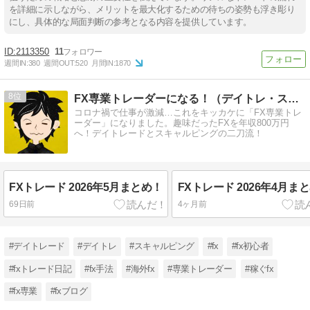
を詳細に示しながら、メリットを最大化するための待ちの姿勢も浮き彫り
にし、具体的な局面判断の参考となる内容を提供しています。
2113350
11
週間IN:
380
週間OUT:
520
月間IN:
1870
8
FX専業トレーダーになる！（デイトレ・スキャルの二刀流）
コロナ禍で仕事が激減…これをキッカケに「FX専業トレ
ーダー」になりました。趣味だったFXを年収800万円
へ！デイトレードとスキャルピングの二刀流！
FXトレード 2026年5月まとめ！
FXトレード 2026年4月ま
69日前
4ヶ月前
#デイトレード
#デイトレ
#スキャルピング
#fx
#fx初心者
#fxトレード日記
#fx手法
#海外fx
#専業トレーダー
#稼ぐfx
#fx専業
#fxブログ