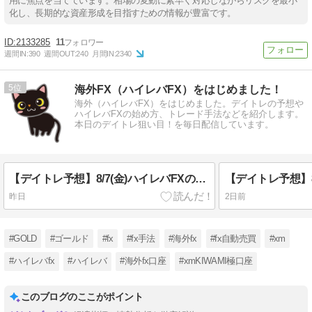
用に焦点を当てています。相場の変動に素早く対応しながらリスクを最小
化し、長期的な資産形成を目指すための情報が豊富です。
2133285
11
週間IN:
390
週間OUT:
240
月間IN:
2340
5
海外FX（ハイレバFX）をはじめました！
海外（ハイレバFX）をはじめました。デイトレの予想や
ハイレバFXの始め方、トレード手法などを紹介します。
本日のデイトレ狙い目！を毎日配信しています。
【デイトレ予想】8/7(金)ハイレバFXの狙い目！
昨日
2日前
#GOLD
#ゴールド
#fx
#fx手法
#海外fx
#fx自動売買
#xm
#ハイレバfx
#ハイレバ
#海外fx口座
#xmKIWAMI極口座
このブログのここがポイント