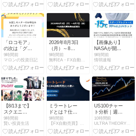
「プロモーシ
ｏ 宇宙開
ョン」
発/563Aチャ
ート分析｜値
動き振り返り
8.08
「ロコモア」
2026年8月3日
【画像あり】
の次は「グル
（月）～8月7
NASAが開
コサミンアク
日（金）のFX
発、着るだけ
9時間前
9時間前
9時間前
マロンの投資日記
無料EA・FX自動売買の「稼ぐチカラ」シリーズ公式サイト
情弱速報
ティブ」届く
自動売買稼働
で瞬時に
みたい
実績報告
「-15℃冷却」
する冷感ポン
チョ3,980円！
【8/13まで】
ミラートレー
US100チャー
スクエニ
ドとは？仕組
ト分析｜週足
Kindleマンガ
みとEA(自動
上目線、直近
9時間前
9時間前
10時間前
賢い投資生活
【FX自動売買】総合ポータル｜Forex Guide
ULTRA THEORY｜相場構造とチャート分析
最大
売買)との違
高値Eを狙う
50％OFF、
い・リスクを
展開