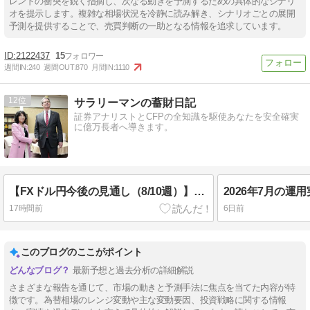
レンドの衝突を鋭く指摘し、次なる動きを予測するための具体的なシナリ
オを提示します。複雑な相場状況を冷静に読み解き、シナリオごとの展開
予測を提供することで、売買判断の一助となる情報を追求しています。
2122437
15
週間IN:
240
週間OUT:
870
月間IN:
1110
12
サラリーマンの蓄財日記
証券アナリストとCFPの全知識を駆使あなたを安全確実
に億万長者へ導きます。
【FXドル円今後の見通し（8/10週）】利上げ観測と中東情勢がカギ！予想レンジは・・
2026年7月の運
17時間前
6日前
このブログのここがポイント
最新予想と過去分析の詳細解説
さまざまな報告を通じて、市場の動きと予測手法に焦点を当てた内容が特
徴です。為替相場のレンジ変動や主な変動要因、投資戦略に関する情報