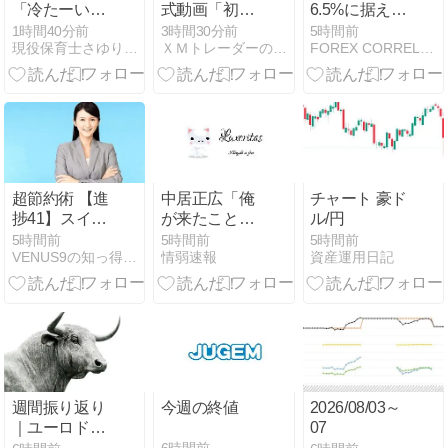
「冷たーいね
式動画「初め
6.5%に据え置
ばとろ旨塩う
ての取引を行
き メキシコペ
1時間40分前
3時間30分前
5時間前
現役保育士さゆりのFX初心者日記
ＸＭトレーダーの海外ＦＸブログ
FOREX CORRELATION LABORATORY
どん」を食べ
う方法」
ソのスワップ
てきた
成績（8月2日
週）
超節約術 【進
中居正広「俺
チャート 豪ド
捗41】スイン
が来たことは
ル/円
グ・スワップ
内緒だべ」極
5時間前
5時間前
5時間前
VENUS9の知っ得シリーズ 爆速サイト・超節約術・FX攻略
情弱速報
資産運用日記
攻略 トルコリ
秘で熊本でボ
ラ円＆メキシ
ランティアを
コペソ円
していたｗｗ
（TRYJPY&MXNJPY）
ｗｗｗ
＆CHFTRY
週間振り返り
今週の終値
2026/08/03～
｜ユーロドル
07
の環境認識と