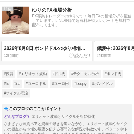
11
ゆりのFX相場分析
FX専業トレーダーのゆりです！毎日FXの相場分析を配信
しています。LINE登録で超有料級特大レポートを無料で
配布してます。
2026年8月8日 ポンドドルのゆり相場分析🌟
12時間前
24時間前
#投資
#エリオット波動
#ドル円
#テクニカル分析
#ポンド円
#fx
#ea
#ユーロドル
#ユーロ円
#usdjpy
#ポンドドル
#サイクル理論
このブログのここがポイント
エリオット波動とサイクル分析に特化
さまざまな通貨ペアと資産の動きを追いながら、エリオット波動やサイク
ルの観点から市場の展望を伝える専門的な解説が特徴です。パターンやト