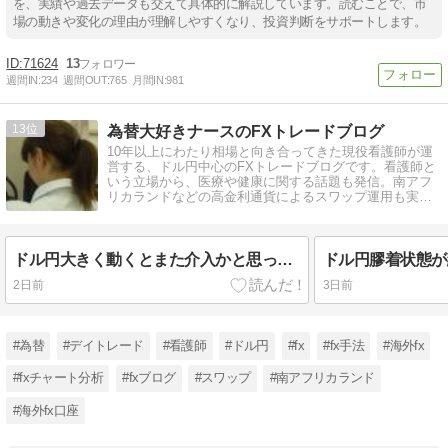
を、実績や過去データも交えて具体的に解説しています。読むことで、市
場の動きや変化の理由が理解しやすくなり、投資判断をサポートします。
71624
13
週間IN:
234
週間OUT:
765
月間IN:
981
13
為替大好きナースのFXトレードブログ
10年以上にわたり相場と向き合ってきた現役看護師が運
営する、ドル円中心のFXトレードブログです。看護師と
いう立場から、医療や健康に関する話題も発信。南アフ
リカランドなどの高金利通貨によるスワップ運用も実践
中。NISAもやってます。
ドル円大きく動くとまた介入かと思ってしまうのです
ドル円膠着状態が
2日前
3日前
#為替
#デイトレード
#看護師
#ドル円
#fx
#fx手法
#海外fx
#fxチャート分析
#fxブログ
#スワップ
#南アフリカランド
#海外fx口座