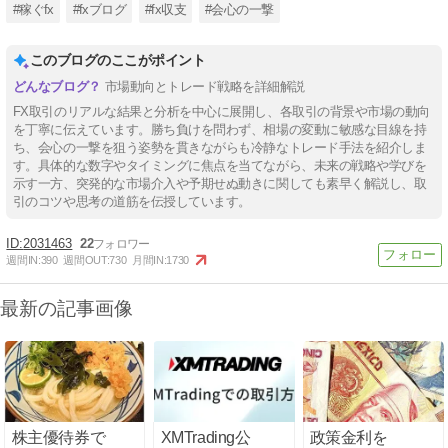
#稼ぐfx
#fxブログ
#fx収支
#会心の一撃
このブログのここがポイント
市場動向とトレード戦略を詳細解説
FX取引のリアルな結果と分析を中心に展開し、各取引の背景や市場の動向
を丁寧に伝えています。勝ち負けを問わず、相場の変動に敏感な目線を持
ち、会心の一撃を狙う姿勢を貫きながらも冷静なトレード手法を紹介しま
す。具体的な数字やタイミングに焦点を当てながら、未来の戦略や学びを
示す一方、突発的な市場介入や予期せぬ動きに関しても素早く解説し、取
引のコツや思考の道筋を伝授しています。
2031463
22
週間IN:
390
週間OUT:
730
月間IN:
1730
最新の記事画像
株主優待券で
XMTrading公
政策金利を