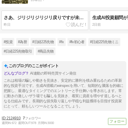
さあ、ジリジリジリジリ戻りですが未だ円高の流れは変わらなさそうです！生成AIでガンガン稼ごう！
昨日
2日前
#投資
#為替
#日経225先物
#fx
#fx初心者
#日経225先物ミニ
#日経225先物取引
#商品先物
このブログのここがポイント
AI連動の即時売買サイン発信
これは相場の騙しや動きを見抜き、安定的に勝利を積み重ねるための革新
的な投資手法です。生成AI搭載のwinspecを用いて、短期的な騰落を的確に
把握し、最適なタイミングでのエントリーと手仕舞いを導き出します。常
に動きの激しいザラ場でも騙しを見抜き、着実に資産を増やす道しるべと
なる仕組みです。長期的な損失取り返しや平穏な利益獲得を目指す投資家
にとって、頼もしいツールとなることでしょう。
2124910
7
週間IN:
672
週間OUT:
978
月間IN:
3000