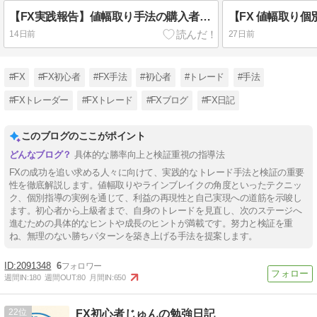
【FX実践報告】値幅取り手法の購入者から６月の結果報告！月間+1200pipsを達成したリアルな軌跡
【FX 値幅取り個
14日前
27日前
#FX
#FX初心者
#FX手法
#初心者
#トレード
#手法
#FXトレーダー
#FXトレード
#FXブログ
#FX日記
このブログのここがポイント
具体的な勝率向上と検証重視の指導法
FXの成功を追い求める人々に向けて、実践的なトレード手法と検証の重要
性を徹底解説します。値幅取りやラインブレイクの角度といったテクニッ
ク、個別指導の実例を通じて、利益の再現性と自己実現への道筋を示唆し
ます。初心者から上級者まで、自身のトレードを見直し、次のステージへ
進むための具体的なヒントや成長のヒントが満載です。努力と検証を重
ね、無理のない勝ちパターンを築き上げる手法を提案します。
2091348
6
週間IN:
180
週間OUT:
80
月間IN:
650
22
FX初心者じゅんの勉強日記