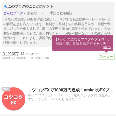
このブログのここがポイント
多彩なトレード手法と戦略解説
FX取引の実績と戦略を詳細に紹介し、リアルな収支結果やトレードルール
の解説を盛り込んでいます。短期から長期までの多様な手法や、相場の動
きに即した分析を通して、取引の実態と勝負の感覚を伝えています。具体
的な利益数字とともに、多角的なチャート分析や便利なツールの紹介も特
徴的です。これにより、実践的な戦略理解とトレードスキル向上に役立つ
【Tips】気になるブログをフォロー。

情報を提供しています。
登録不要。更新を逃さずキャッチ！
閉じる
1909877
12
週間IN:
370
週間OUT:
160
月間IN:
1780
9
コツコツFXで3000万円達成！amkeiのFXブログ！
毎日コツコツとFXトレード。[複利ロジック]で資金をふ
やす！サラリーマンでも出来た＾＾