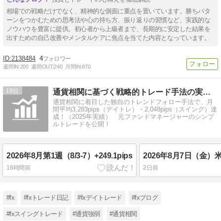
相場での戦略だけでなく、精神的な側面に重点を置いています。勝ちパタ
ーンをつかむための思考法や心の持ち方、振り返りの習慣など、実践的な
ノウハウを豊富に提供。初心者から上級者まで、長期的に安定した結果を
出すための自己改善やメンタルケアに焦点を当てた内容となっています。
2138484
4
週間IN:
200
週間OUT:
240
月間IN:
870
19
通貨相関に基づく戦略的トレード手法の実践LOG
通貨相関に着目した独自のトレンドフォロー手法で、月
間平均3,283pips（デイトレ）・2,048pips（スイング）達
成！（2025年実績） 元ファンドマネージャーのシンプ
ルトレードを公開！
2026年8月第1週（8/3-7）+249.1pips
2026年8月7日（金
16時間前
2日前
#fx
#fxトレード日記
#fxデイトレード
#fxブログ
#fxスイングトレード
#通貨強弱
#通貨相関