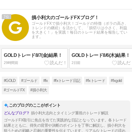
益は一転29％
増、増配も発
表
7
損小利大のゴールドFXブログ！
ゴールドFXで損小利大！ゴールドの特徴（ボラの高さ、
トレンドの継続）を活かして、「損切りは小さく、利益
を大きく！」を実践！毎日のトレード結果を報告してい
ます。
GOLDトレード8/7(金)結果！
GOLDトレード8/6(木)結果！
29時間前
2日前
#GOLD
#ゴールド
#fx
#fxトレード日記
#fxトレード
#fxgold
#ゴールドFX
#損小利大
このブログのここがポイント
損小利大志向とタイミング重視のトレード解説
ゴールドFX取引に焦点を当てた実践的な日記となっています。各トレード
結果とともに、得失の背景や決断のポイントを丁寧に解説し、損小利大を
狙うための戦略と忍耐の重要性を伝えています。リアルなトレードの流れ