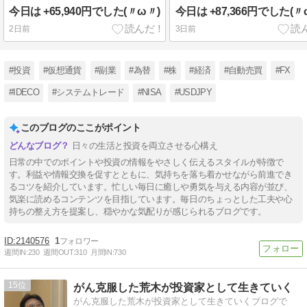
今日は +65,940円でした(〃ω〃)
今日は +87,366円でした(〃
2日前
3日前
#投資
#仮想通貨
#副業
#為替
#株
#経済
#自動売買
#FX
#IDECO
#システムトレード
#NISA
#USDJPY
このブログのここがポイント
日々の生活と投資を両立させる心構え
日常の中でのポイントや投資の情報をやさしく伝えるスタイルが特徴で
す。利益や情報交換を促すとともに、気持ちを落ち着かせながら前進でき
るコツを紹介しています。忙しい毎日に癒しや勇気を与える内容が並び、
気楽に読めるコンテンツを目指しています。毎日のちょっとした工夫や心
持ちの整え方を提案し、穏やかな気配りが感じられるブログです。
2140576
1
週間IN:
230
週間OUT:
310
月間IN:
730
15
がん克服した荒木が投資家として生きていく
がん克服した荒木が投資家として生きていくブログで