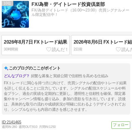
10
FX/為替・デイトレード投資倶楽部
FX/為替デイトレード（16:00〜23:00）売買シグナルメー
ル限定配信中！
2026年8月7日 FXトレード結果
2026年8月6日 FXトレード
30時間前
2日前
このブログのここがポイント
頻繁な募集と実績公開で信頼性を高める仕組み
FXトレードに関心を持つ方に向けて、売買シグナルの配信やトレード結果
を詳しく伝えることに注力しています。シグナルの配信スケジュールや料
金プラン、過去の実績を定期的に更新し、透明性と信頼性を確保。限定募
集やキャンペーン情報も盛り込み、参加の意欲を引き出しています。読後
は、具体的な取引の流れや成績状況が明確に伝わるようデザインされてお
り、シンプルながらも内容の濃さを感じさせます。
2141465
週間IN:
280
週間OUT:
910
月間IN:
1250