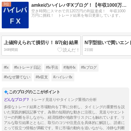
3
amkeiのハイレバFXブログ！【年収1000万円に挑戦！】
空き時間にスマホで月120万円の利益達成！ 年収1000
万円に挑戦！ トレード結果を毎日更新しています。
上値抑えられて損切り！ 8/7(金) 結果
34時間前
2日前
#fx
#fxトレード日記
#fx手法
#海外fx
#fxブログ
#fxなぜ勝てない
#fx収支
#ハイレバfx
このブログのここがポイント
トレード見送りやタイミング重視の分析
多様なトレード結果と市場動向を丁寧に分析し、タイミングの重要性を説
いた実践的解説記事です。為替の短期的な動きに注視し、見送りやエント
リーの判断を示しながら、経済指標や地政学リスクにも触れています。リ
アルな取引結果とともに、取引のコツや注意点を具体的に解説し、読者に
とって役立つ情報が満載です。常に市場の動向を追いながら、冷静な判断