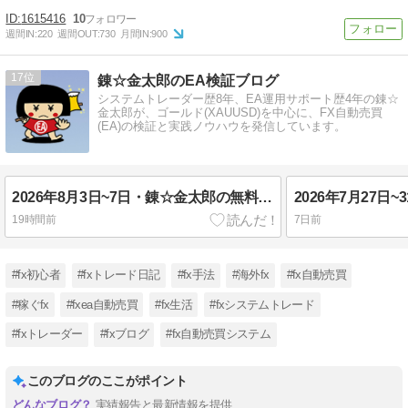
1615416
10
週間IN:
220
週間OUT:
730
月間IN:
900
17
錬☆金太郎のEA検証ブログ
システムトレーダー歴8年、EA運用サポート歴4年の錬☆
金太郎が、ゴールド(XAUUSD)を中心に、FX自動売買
(EA)の検証と実践ノウハウを発信しています。
2026年8月3日~7日・錬☆金太郎の無料配布EA実績報告・FX自動売買
19時間前
7日前
#fx初心者
#fxトレード日記
#fx手法
#海外fx
#fx自動売買
#稼ぐfx
#fxea自動売買
#fx生活
#fxシステムトレード
#fxトレーダー
#fxブログ
#fx自動売買システム
このブログのここがポイント
実績報告と最新情報を提供