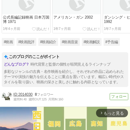
公式長編記録映画 日本万国
アメリカン・ガン 2002
ダンシング・
博 1971
1992
1年4ヶ月前
1年7ヶ月前
1年7ヶ月前
#映画
#映画批評
#映画紹介
#映画音楽
#映画解説
#予告編
このブログのここがポイント
時代背景と監督の個性が垣間見えるラインナップ
多彩なジャンルの古典・名作映画を紹介し、それぞれの作品に込められた
テーマや演技の魅力を伝えることに重点を置いています。幅広い時代やス
タイルを取り扱い、映画の深さと美しさに触れる内容となっています。
2014030
8
週間IN:
40
週間OUT:
125
月間IN:
160
もっと見る
arrow_forward_ios