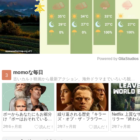
Powered by 
GliaStudios
Mute
momoな毎日
3
古いカルト映画から最新アクション、海外ドラマまでいろいろ観てはレビューしています。好物はサイコ、吸血鬼、廃病院、エイリアン、人魚、ローマ時代などなど
ボーからあなたにもお裾分
繰り返される歴史『キラー
Netflix 上
け『ボーはおそれている』
ズ・オブ・ザ・フラワーム
リラー『終わ
(2023)
ーン』(2023)
(2023)
2年6ヶ月前
2年7ヶ月前
2年7ヶ月前