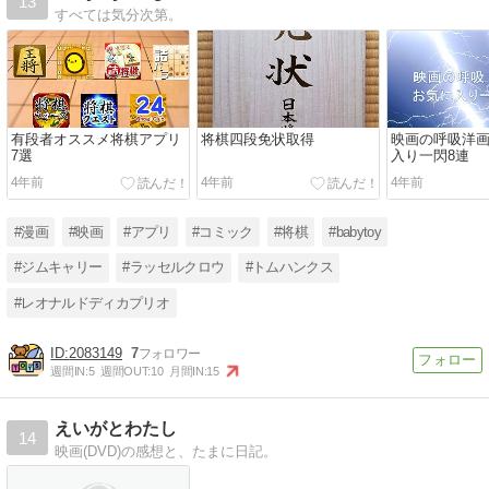
13
すべては気分次第。
有段者オススメ将棋アプリ
将棋四段免状取得
映画の呼吸洋
7選
入り一閃8連
4年前
4年前
4年前
#漫画
#映画
#アプリ
#コミック
#将棋
#babytoy
#ジムキャリー
#ラッセルクロウ
#トムハンクス
#レオナルドディカプリオ
2083149
7
週間IN:
5
週間OUT:
10
月間IN:
15
えいがとわたし
14
映画(DVD)の感想と、たまに日記。