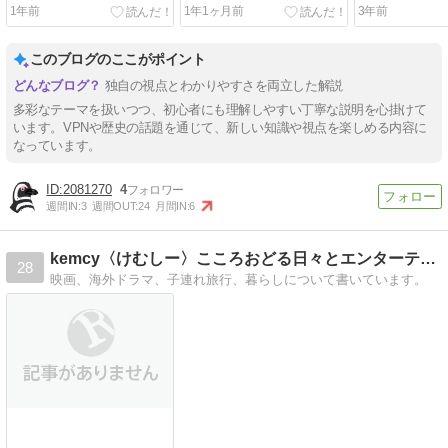
底解説
る入口ガイド
く：オススメ
1年前
1年1ヶ月前
3年前
このブログのここがポイント
独自の視点とわかりやすさを両立した解説
多彩なテーマを扱いつつ、初心者にも理解しやすい丁寧な説明を心掛けて
います。VPNや歴史の話題を通じて、新しい知識や視点を楽しめる内容に
なっています。
2081270
4
週間IN:
3
週間OUT:
24
月間IN:
6
kemcy〈けむしー〉こころおどる日々とエンターテインメント
28
映画、海外ドラマ、子連れ旅行、暮らしについて書いています。