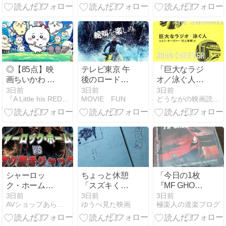
◎【85点】映
テレビ東京 午
「巨大なラジ
画ちいかわ 人
後のロードシ
オ／泳ぐ人」
魚の島のひみ
ョー「MEG
…ジョン・チ
3日前
3日前
3日前
『A Little his REDEMPTION.』
MOVIE FUN
どうながの映画読書ブログ
つ【感想】こ
ザ・モンスタ
ーヴァー短編
んな映画、我
ーズ2」ロケ
集を読んでみ
が子に見せて
地
ました（前
いいの？◎
編）
シャーロッ
ちょっと休憩
「今日の1枚
ク・ホームズ
「スズキく
『MF GHOST
vs切り裂きジ
ん」
3rd season
3日前
3日前
3日前
AVショップあらん楽天店のブログ
ゆうべ見た映画
極楽人の道楽ブログ
ャック [DVD]
O.S.T』」の巻
【8/28発売】