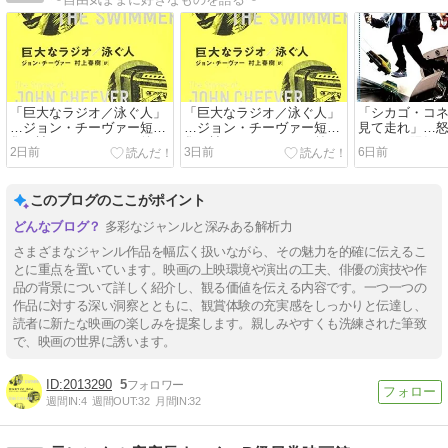
「巨大なラジオ／泳ぐ人」
「巨大なラジオ／泳ぐ人」
「シカゴ・コネ
…ジョン・チーヴァー短編
…ジョン・チーヴァー短編
見て走れ」…
集を読んでみました（後
集を読んでみました（前
ェイス！陽気な
2日前
3日前
6日前
編）
編）
ィアクション
このブログのここがポイント
多彩なジャンルと深みある解析力
さまざまなジャンル作品を幅広く扱いながら、その魅力を的確に伝えるこ
とに重点を置いています。映画の上映環境や演出の工夫、俳優の演技や作
品の背景について詳しく紹介し、観る価値を伝える内容です。一つ一つの
作品に対する深い洞察とともに、観賞体験の充実感をしっかりと伝達し、
読者に新たな映画の楽しみを提案します。親しみやすくも洗練された筆致
で、映画の世界に誘います。
2013290
5
週間IN:
4
週間OUT:
32
月間IN:
32