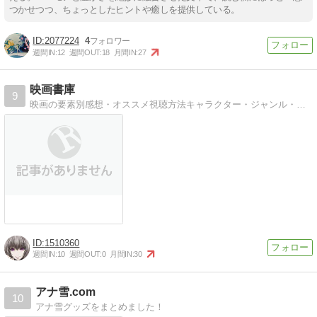
つかせつつ、ちょっとしたヒントや癒しを提供している。
2077224
4
週間IN:
12
週間OUT:
18
月間IN:
27
映画書庫
9
映画の要素別感想・オススメ視聴方法キャラクター・ジャンル・ビジュアル等、要素別に感想
1510360
週間IN:
10
週間OUT:
0
月間IN:
30
アナ雪.com
10
アナ雪グッズをまとめました！