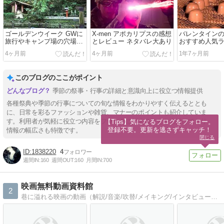
ゴールデンウイーク GWに
X-men アポカリプスの感想
バレンタイン
旅行やキャンプ場の穴場ス
とレビュー ネタバレ大あり
おすすめ人気
ポット
TOP10♪
4ヶ月前
4ヶ月前
1年7ヶ月前
このブログのここがポイント
季節の祭事・行事の詳細と意識向上に役立つ情報提供
各種祭典や季節の行事についての旬な情報をわかりやすく伝えるととも
に、日常を彩るファッションや雑貨、マナーのポイントも紹介していま
す。利用者が気軽に役立つ内容をフランクに伝えることを心掛けており、
【Tips】気になるブログをフォロー。

登録不要。更新を逃さずキャッチ！
情報の幅広さも特徴です。
閉じる
1838220
4
週間IN:
160
週間OUT:
160
月間IN:
700
映画無料動画資料館
2
巷に溢れる映画の動画（解説/音楽/吹替/メイキング/インタビューなど）を片っ端から記録してます。気に入ったら見に行ってね。