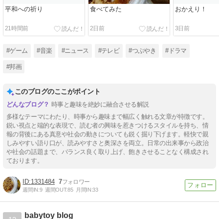
平和への祈り
食べてみた
おかえり！
21時間前
2日前
3日前
#ゲーム
#音楽
#ニュース
#テレビ
#つぶやき
#ドラマ
#邦画
このブログのここがポイント
時事と趣味を絶妙に融合させる解説
多様なテーマにわたり、時事から趣味まで幅広く触れる文章が特徴です。
鋭い視点と端的な表現で、読む者の興味を惹きつけるスタイルを持ち、情
報の背後にある真意や社会の動きについても鋭く掘り下げます。軽快で親
しみやすい語り口が、読みやすさと奥深さを両立。日常の出来事から政治
や社会の話題まで、バランス良く取り上げ、飽きさせることなく構成され
ております。
1331484
7
週間IN:
9
週間OUT:
85
月間IN:
33
babytoy blog