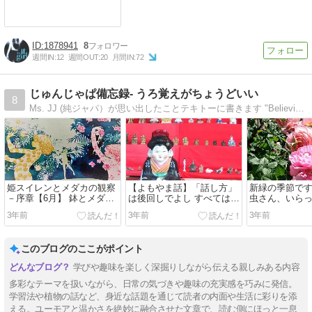
1878941
8
週間IN:
12
週間OUT:
20
月間IN:
72
じゅんじゃぱ備忘録- うろ覚えがちょうどいい
8
Ms. JJ (純ジャパ）が思い出したことテキトーに書きます "Believing is Seeing" 気になったことは自分で調べてね〜
姫スイレンとメダカの観察
【よもやま話】「話し方」
新緑の季節で
－序章【6月】 鉢とメダカ
は後回しでよし すべては
虫さん、いらっ
で悪戦苦闘
“Identity” で片付きます
3年前
3年前
3年前
このブログのここがポイント
学びや趣味を楽しく深掘りしながら伝える親しみある内容
多彩なテーマを扱いながら、日常の気づきや趣味の充実感を巧みに発信。
学習法や植物の話など、身近な話題を通じて読者の内面や生活に彩りを添
える。ユーモアと温かさを絶妙に融合させた文章で、読む側にほっと一息