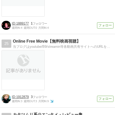
1889177
1
週間IN:
4
週間OUT:
0
月間IN:
4
Online Free Movie【無料映画視聴】
25
当ブログはyoutube/B9/streamin等各動画共有サイトへのURLをまとめているブログになります!!
1912879
3
週間IN:
3
週間OUT:
3
月間IN:
9
カタツムリ系@エンタメ・レビュー集