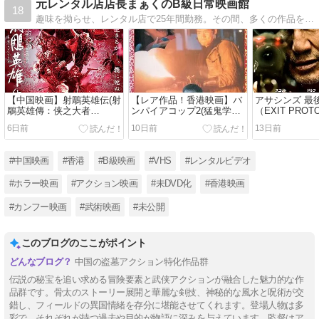
元レンタル店店長まぁくのB級日常映画館
18
趣味を拗らせ、レンタル店で25年間勤務。その間、多くの作品を鑑賞してきましたので、懐かしい作品から、最近の作品まで、感想とご紹介をさせていただきたいと思います。
【中国映画】射鵰英雄伝(射
【レア作品！香港映画】バ
アサシンズ 最
鵰英雄傳：侠之大者
ンパイアコップ2(猛鬼学堂/
（EXIT PROT
LEGENDS OF THE
猛鬼學堂/THE HAUNTED
6日前
10日前
13日前
CONDOR HEROES:THE
COP SHOP2)89分
GALLANTS)147分
#中国映画
#香港
#B級映画
#VHS
#レンタルビデオ
#ホラー映画
#アクション映画
#未DVD化
#香港映画
#カンフー映画
#武術映画
#未公開
このブログのここがポイント
中国の盗墓アクション特化作品群
伝説の秘宝を追い求める冒険要素と武侠アクションが融合した魅力的な作
品群です。骨太のストーリー展開と華麗な剣技、神秘的な風水と呪術が交
錯し、フィールドの異国情緒を存分に堪能させてくれます。登場人物は多
彩で、それぞれが持つ過去や目的が物語に深みを与えています。監督はア