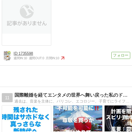
1735598
週間IN:
10
週間OUT:
0
月間IN:
10
国際離婚を経てエンタメの世界へ舞い戻った私のドキュメント
11
過去は、音楽を主体に、パリコレ、エコロジー、子育てにライフスタイルのジャーナリストとして名だたる紙面で執筆。過酷な海外離婚を経て現在はパリ在住、フランス映画・TVに出演中のタレント。二児の母。コンサル、カウンセリング受付中。