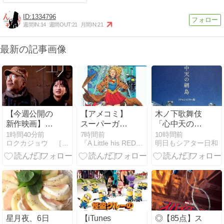
1334796
週間IN:
14
週間OUT:
21
月間IN:
21
最新の記事画像
【今週公開の
【アメコミ】
木ノ下歌舞伎
新作映画】
スーパーガー
「心中天の網
『ゴースト・
ル：ウーマ
島」＠吉祥寺
1時間40分前
7時間前
10時間前
ロクカジョウ ［映画や商品を紹介］
『A Little his REDEMPTION.』
明日もシアター日和
オブ・ウエ
ン・オブ・ト
シアター
ノ』2026年8
ゥモロー 完全
月8日公開情
版（上）【感
報と私感
想】
星月夜、6日
【iTunes
◎【85点】ス