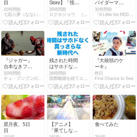
目
Store】「怪盗
パイダーマ
グルーのミニ
ン：ブラン
21時間前
25時間前
32時間前
七彩八夢（なないろはちむ）
ロクカジョウ ［映画や商品を紹介］
『A Little his REDEMPTION.』
オン危機一
ド・ニュー・
発」期間限定
デイ【解説・
価格
考察：次回作
こそ真のブラ
ン・ニュー・
デイ？】◎
『ジャガー』
残された時間
『大統領のケ
台本なきフィ
はサホドなく
ーキ』
クションを通
『真っさら』
32時間前
26時間前
昨日
チェ・ブンブンのカルチュール・フランセーズ
国際離婚を経てエンタメの世界へ舞い戻った私のドキュメント
First Chance to See
じて
な新時代へ。
星月夜、5日
【アニメ】
食べてみた
目
「果てしなき
スカーレッ
2日前