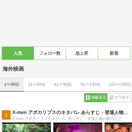
人気
フォロー数
急上昇
新着
海外映画
1〜30位
31〜60位
61〜90位
91〜120位
121〜150位
画像表示
文字表示
X-men アポカリプスのネタバレ あらすじ・登場人物の能力
1
X-men アポカリプスのネタバレ あらすじ・登場人物の能力など