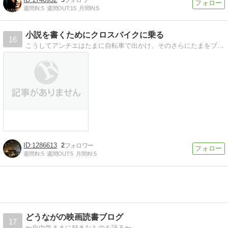
週間IN:
5
週間OUT:
15
月間IN:
5
小説を書くためにクロスバイクに乗る
16
こうしてアンチエはたまに自転車で出かけ、そのさらにたまをブログに書くことにした。
1286613
2
週間IN:
5
週間OUT:
5
月間IN:
5
どうながの映画読書ブログ
17
〜自由気ままに好きなものを語る〜