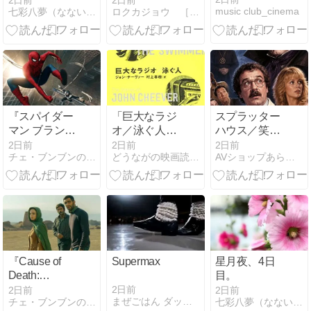
2日前
2日前
music club_cinema
七彩八夢（なないろはちむ）
ロクカジョウ ［映画や商品を紹介］
ト」
（2025）」
★★★☆☆
『スパイダー
「巨大なラジ
スプラッター
マン ブラン
オ／泳ぐ人」
ハウス／笑激
ド・ニュー・
…ジョン・チ
の館[DVD]
2日前
2日前
2日前
チェ・ブンブンのカルチュール・フランセーズ
どうながの映画読書ブログ
AVショップあらん楽天店のブログ
デイ』俺はす
ーヴァー短編
【8/28発売】
っかりマーベ
集を読んでみ
ルを卒業して
ました（後
しまった件
編）
『Cause of
Supermax
星月夜、4日
Death:
目。
Unknown』ル
2日前
2日前
2日前
まぜごはん ダッシュ
チェ・ブンブンのカルチュール・フランセーズ
七彩八夢（なないろはちむ）
ート砂漠にて