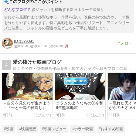
このブログのここがポイント
多ジャンルを横断する新旧ホラーの深掘り
古典から最新作まで多彩なホラー作品を扱い、映像の持つ魅力やテーマ性
を分かりやすく伝えます。特に異彩を放つ作品やリブート、アニメシリー
ズに注目し、ジャンルの変遷や見どころを丁寧に解説します。
1329091
週間IN:
20
週間OUT:
90
月間IN:
30
愛の抜けた映画ブログ
4
多くの名作・傑作映画作品を多く観てきたその記録をブログの感想・考察記事という形で何かのお役に立てるなら幸いだと思いライフワークの一つとしての投稿ブログです。
－自分を見失わず生きよう
コラムのようなもの⑦令和
－隠れた天才 V
－『千と千尋の神隠し』
8年熊本地震
がらの天才 VS
『DEATH NO
9日前
9日前
12日前
ト the Last n
#映画
#映画感想
#映画レビュー
#ホラー映画
#おすすめ映画