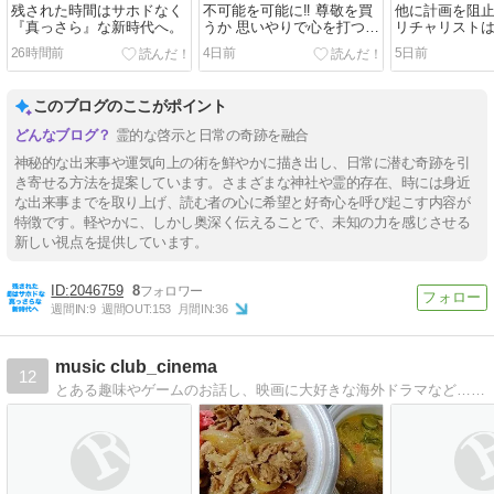
残された時間はサホドなく
不可能を可能に‼️ 尊敬を買
他に計画を阻
『真っさら』な新時代へ。
うか 思いやりで心を打つ
リチャリストは
か。
得
26時間前
4日前
5日前
このブログのここがポイント
霊的な啓示と日常の奇跡を融合
神秘的な出来事や運気向上の術を鮮やかに描き出し、日常に潜む奇跡を引
き寄せる方法を提案しています。さまざまな神社や霊的存在、時には身近
な出来事までを取り上げ、読む者の心に希望と好奇心を呼び起こす内容が
特徴です。軽やかに、しかし奥深く伝えることで、未知の力を感じさせる
新しい視点を提供しています。
2046759
8
週間IN:
9
週間OUT:
153
月間IN:
36
music club_cinema
12
とある趣味やゲームのお話し、映画に大好きな海外ドラマなど…日常の雑記です