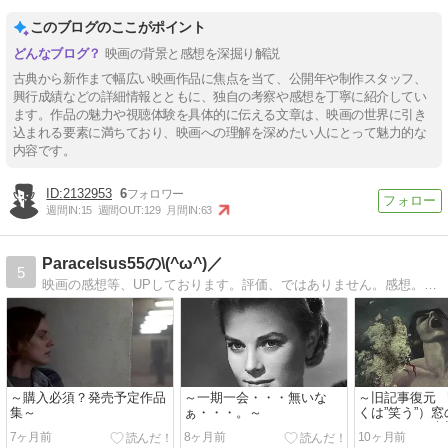
このブログのここがポイント
映画の背景と感想を深掘り解説
古典から新作まで幅広い映画作品に焦点を当て、公開年や制作スタッフ、
興行成績などの詳細情報とともに、独自の考察や感想を丁寧に紹介してい
ます。作品の魅力や視聴体験を具体的に伝える文章は、映画の世界に引き
込まれる要素に満ちており、映画への理解を深めたい人にとって魅力的な
内容です。
2132953
6
週間IN:
15
週間OUT:
129
月間IN:
63
Paracelsus55の\(^ω^)／
5
映画の感想等、UPしております。評価、ではありません。感想。評価出来る程、偉くはないですから〜。
～購入必須？発売予定作品
～一期一会・・・無いな
～旧記事復元 
集～
ぁ・・・。～
くは”笑う”）窓
仮＞』 → 日
7ヶ月前
8ヶ月前
10ヶ月前