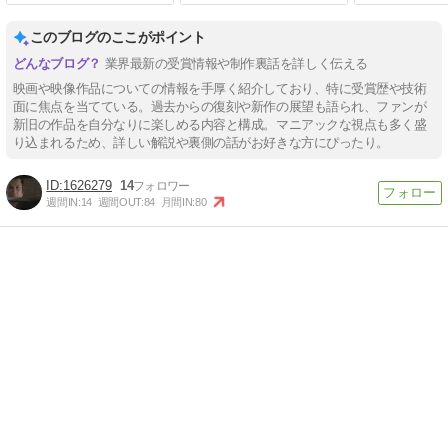
このブログのここがポイント
業界最新の受賞情報や制作裏話を詳しく伝える
映画や映像作品についての情報を手厚く紹介しており、特に受賞歴や技術
面に焦点を当てている。過去からの復刻や新作の展望も語られ、ファンが
新旧の作品を自分なりに楽しめる内容と構成。マニアックな視点も多く盛
り込まれるため、詳しい解説や裏側の話がお好きな方にぴったり。
1626279
14
週間IN:
14
週間OUT:
84
月間IN:
80