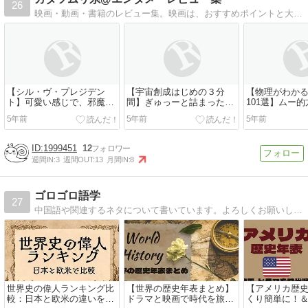
26
映画・動画・書籍のレビュー集。映画は、おすすめポイントと大好きなカットに焦点を当ててます。
【シル・ヴ・プレジデン
【宇宙創成はじめの３分
【物理がわか
ト】可愛い感じで、邪魔な
間】ぎゅっーと詰まった宇
101選】ムー
女を罰し、ずるい男を拷問
宙の成り立ちの話。読ませ
5年前
5年前
5年前
するツワモノのストーリー
る😊
1999451
12
週間IN:
3
週間OUT:
13
月間IN:
8
ゴロゴロ語学
27
中国語や関連するネタについて書いています。よろしくお願いします。
世界史の偉人ランキング比
【世界の歴史年表まとめ】
【アメリカ歴
較：日本と欧米の違いを徹
ドラマと映画で時代を旅す
くり簡単に！