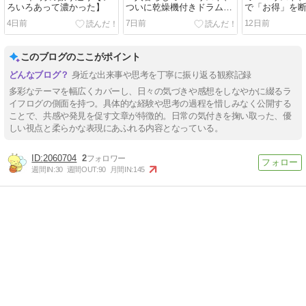
ろいろあって濃かった】
ついに乾燥機付きドラム式
で「お得」を
洗濯機を買う
げ交渉に成功
4日前
7日前
12日前
このブログのここがポイント
身近な出来事や思考を丁寧に振り返る観察記録
多彩なテーマを幅広くカバーし、日々の気づきや感想をしなやかに綴るラ
イフログの側面を持つ。具体的な経験や思考の過程を惜しみなく公開する
ことで、共感や発見を促す文章が特徴的。日常の気付きを掬い取った、優
しい視点と柔らかな表現にあふれる内容となっている。
2060704
2
週間IN:
30
週間OUT:
90
月間IN:
145