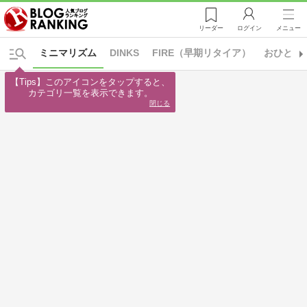
リーダー
ログイン
メニュー
ミニマリズム
DINKS
FIRE（早期リタイア）
おひとり
【Tips】このアイコンをタップすると、

カテゴリ一覧を表示できます。
閉じる