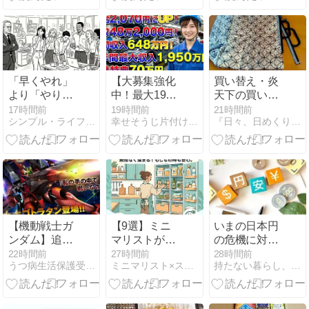
オフで）
「早くやれ」
【大募集強化
買い替え・炎
より「やりに
中！最大1950
天下の買い物
くさ」を聞
万円】トヨタ
下で保冷バッ
17時間前
19時間前
21時間前
シンプル・ライフ - 50代からの再出発
幸せそうじ片付け共創期間工派遣ブログ
『日々、日めくり。』
く！本当のス
自動車羽村派
グが破損し
マート思考
遣大募集中！
て・・
【機動戦士ガ
【9選】ミニ
いまの日本円
ンダム】追加
マリストが毎
の危機に対す
機体はゴトラ
月実践する節
る保険がゴー
22時間前
27時間前
28時間前
うつ病生活保護受給者のミニマルライフ
ミニマリスト×スピリチュアルの実践法
持たない暮らし、使い切る暮らし。
タン【バトル
約ルール
ルドである、
オペレーショ
ただそれだ
ン2】
け。