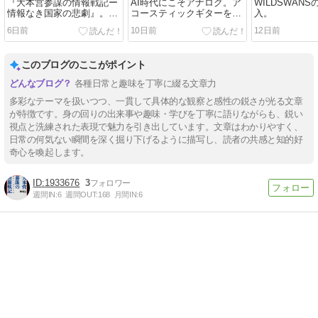
『大本営参謀の情報戦記ー
AI時代にこそアナログ。ア
WILDSWAN
情報なき国家の悲劇』。皆
コースティックギターを弾
入。
が読み、「情報」の重要性
いて。
6日前
10日前
12日前
を認識しないと。
このブログのここがポイント
各種日常と趣味を丁寧に綴る文章力
多彩なテーマを扱いつつ、一貫して具体的な観察と感性の鋭さが光る文章
が特徴です。身の回りの出来事や趣味・学びを丁寧に語りながらも、鋭い
視点と洗練された表現で魅力を引き出しています。文章はわかりやすく、
日常の何気ない瞬間を深く掘り下げるように描写し、読者の共感と知的好
奇心を喚起します。
1933676
3
週間IN:
6
週間OUT:
168
月間IN:
6