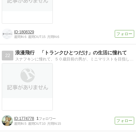
1808329
週間IN:
6
週間OUT:
15
月間IN:
6
浪漫飛行 「トランクひとつだけ」の生活に憧れて
22
スナフキンに憧れて、５０歳目前の男が、ミニマリストを目指します。日々、断捨離に励みつつ、味気のなかったシンプルライフに、ピリッとスパイスの効いた彩りを添えます。
1774778
1
週間IN:
5
週間OUT:
10
月間IN:
15