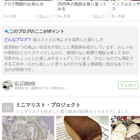
ブログ閉鎖のお知らせ
2025年の抱負を振り返って
インフルエン
みる
ス
7ヶ月前
8ヶ月前
8ヶ月前
このブログのここがポイント
低コストと心地よさを追求した暮らし方
経済的かつ心地よい生活を大切にした実践例を紹介しています。おしゃれ
や便利さにカスタマイズしながら、無理のない範囲で無駄を省く工夫や、
日常のちょっとした楽しみ方をシェアしています。少ないものでも満足で
きる工夫や、心から欲しいと思うものだけを選ぶ価値観に焦点をあててい
るのが特徴です。
1798449
週間IN:
10
週間OUT:
70
月間IN:
10
ミニマリスト・プロジェクト
15
ミニマリストをめざした取り組みの結果セミリタイアしました。最小限の物で、最大限に生きることを今も意識しています。