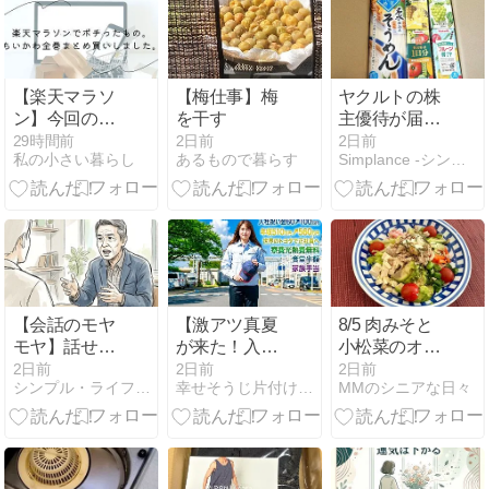
【楽天マラソ
【梅仕事】梅
ヤクルトの株
ン】今回の楽
を干す
主優待が届い
天マラソンで
た！ヤクルト
29時間前
2日前
2日前
私の小さい暮らし
あるもので暮らす
Simplance -シンプランス-
ポチったも
1000より「詰
の。ちいかわ
め合わせ」を
全巻まとめ買
選んだ理由と
いしました。
正直な感想
【会話のモヤ
【激アツ真夏
8/5 肉みそと
モヤ】話せば
が来た！入社
小松菜のオイ
わかるは勘違
祝い金100
スター炒め
2日前
2日前
2日前
シンプル・ライフ - 50代からの再出発
幸せそうじ片付け共創期間工派遣ブログ
MMのシニアな日々
い相手に寄り
万】トヨタ期
添う伝え方
間工絶賛募集
中！