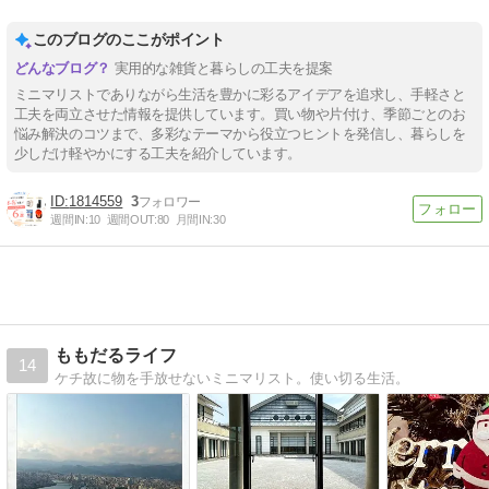
このブログのここがポイント
実用的な雑貨と暮らしの工夫を提案
ミニマリストでありながら生活を豊かに彩るアイデアを追求し、手軽さと
工夫を両立させた情報を提供しています。買い物や片付け、季節ごとのお
悩み解決のコツまで、多彩なテーマから役立つヒントを発信し、暮らしを
少しだけ軽やかにする工夫を紹介しています。
1814559
3
週間IN:
10
週間OUT:
80
月間IN:
30
ももだるライフ
14
ケチ故に物を手放せないミニマリスト。使い切る生活。