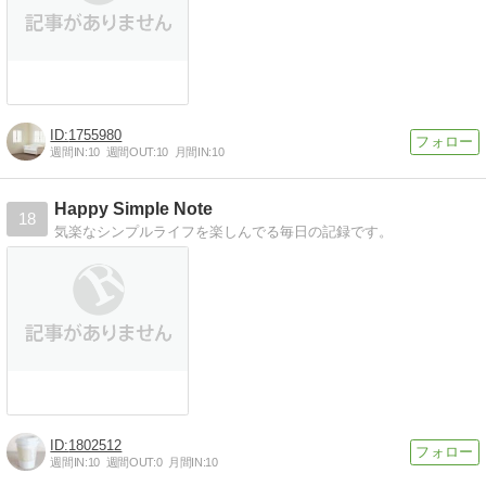
1755980
週間IN:
10
週間OUT:
10
月間IN:
10
Happy Simple Note
18
気楽なシンプルライフを楽しんでる毎日の記録です。
1802512
週間IN:
10
週間OUT:
0
月間IN:
10