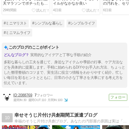
天マラソンでポチったも
イルがなかなか良い
の汚れを、セ
の。ちいかわ全巻まとめ買
綺麗に。
29時間前
4日前
6日前
いしました。
#ミニマリスト
#シンプルな暮らし
#シンプルライフ
#ミニマムライフ
このブログのここがポイント
実用的なアイデアと丁寧な手順の紹介
多彩な暮らしの工夫を通じて、身近なアイテムや季節の行事、ケア方法な
どを具体的に提案します。手軽に始められるDIYやお手入れ方法、ちょっと
した整理整頓のコツまで、実生活に役立つ情報をわかりやすく紹介。忙し
い毎日を彩るヒントとともに、日常の小さな丁寧さを大事にする考え方を
伝えています。
2088769
7
週間IN:
30
週間OUT:
110
月間IN:
100
幸せそうじ片付け共創期間工派遣ブログ
10
幸福のそうじ片付け共創ブログ。あなたの汚部屋の原因は実は「内なるモンスター」が原因だった！？そうじと片付けの共創で部屋をきれいにする情報を発信します。貯金優等職の期間工や工場派遣の情報も発信していきます。