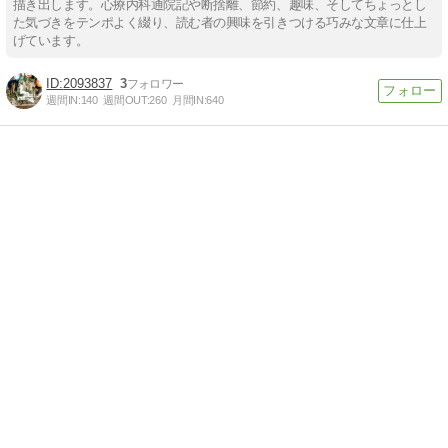
描き出します。心療内科通院記や断捨離、節約、趣味、そしてちょっとし
た気づきをテンポよく綴り、読む者の興味を引きつける巧みな文章に仕上
げています。
2093837
3
週間IN:
140
週間OUT:
260
月間IN:
640