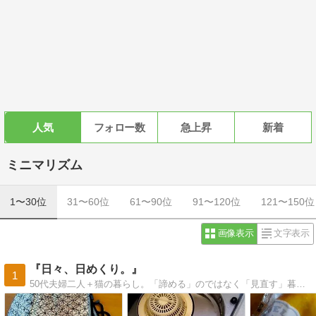
人気
フォロー数
急上昇
新着
ミニマリズム
1〜30位
31〜60位
61〜90位
91〜120位
121〜150位
画像表示
文字表示
『日々、日めくり。』
1
50代夫婦二人＋猫の暮らし。「諦める」のではなく「見直す」暮らしで自分らしく笑って過ごしたい。ご訪問お待ちしています♪