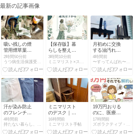
最新の記事画像
吸い残しの煙
【保存版】暮
月初めに交換
管用煙草葉を
らしを整える
する油汚れク
タッパーにま
ために捨てる
ロス
2時間50分前
3時間10分前
4時間前
うつ病生活保護受給者のミニマルライフ
ミニマリスト×スピリチュアルの実践法
〜すってんばれ〜心も暮らしもスッキリ晴れ晴れ
とめてパッケ
べき物15選
ージを断捨離
【2026年8
月】
汗が染み防止
ミニマリスト
19万円おりる
のフレンチス
のデスク｜余
のに、医療保
リーブＴシャ
白が生まれ
険を解約する
4時間前
16時間前
17時間前
持たない暮らし、使い切る暮らし。
ミニマリスト手帖
ズボラクティブ・ライフ｜リノベ団地×子育て×ミニマリスト挑戦
ツを買ってみ
る、小さなワ
タイミングの
ました（30％
ークスペース
話