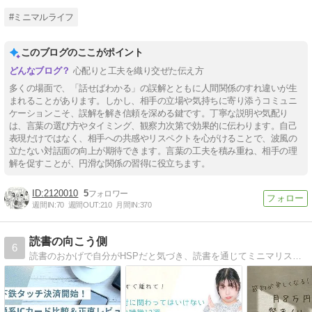
#ミニマルライフ
このブログのここがポイント
心配りと工夫を織り交ぜた伝え方
多くの場面で、「話せばわかる」の誤解とともに人間関係のすれ違いが生
まれることがあります。しかし、相手の立場や気持ちに寄り添うコミュニ
ケーションこそ、誤解を解き信頼を深める鍵です。丁寧な説明や気配り
は、言葉の選び方やタイミング、観察力次第で効果的に伝わります。自己
表現だけではなく、相手への共感やリスペクトを心がけることで、波風の
立たない対話面の向上が期待できます。言葉の工夫を積み重ね、相手の理
解を促すことが、円滑な関係の習得に役立ちます。
2120010
5
週間IN:
70
週間OUT:
210
月間IN:
370
読書の向こう側
6
読書のおかげで自分がHSPだと気づき、読書を通じてミニマリストな生活に憧れを持ちました。日々の暮らしや考え方をとにかくシンプルにすることが好きです。