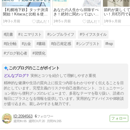
【札幌地下鉄】タッチ決済
あなたの人生から排除すべ
節約が楽しく
開始！Kitacaと比較＆使っ
き！絶対に関わってはいけ
い！月8万円で
てみた正直レビュー
ない人たち12選
のメリット7選
1年3ヶ月前
1年5ヶ月前
1年9ヶ月前
#読書
#ミニマリスト
#シンプルライフ
#ライフスタイル
#自分軸
#お金
#書籍
#自己肯定感
#シンプリスト
#hsp
#ブログ初心者
#習慣化
このブログのここがポイント
実例とコツを紹介して理解しやすさ重視
精神的な健康や生活の質向上に役立つ内容をわかりやすく伝えることを目
的としています。完璧主義のリスクや自己改善のヒント、コミュニケーシ
ョン術から便利グッズのレビューまで、多彩なテーマを取り扱い、読者の
毎日にプラスとなる情報を提供しています。実用的なアドバイスや体験談
が盛り込まれ、親しみやすさも魅力です。
2094563
6
週間IN:
65
週間OUT:
20
月間IN:
265