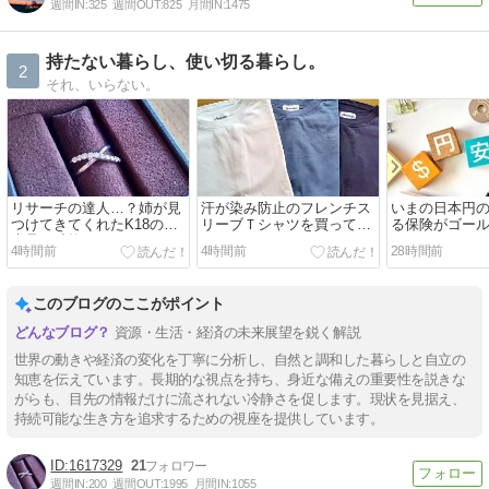
週間IN:
325
週間OUT:
825
月間IN:
1475
持たない暮らし、使い切る暮らし。
2
それ、いらない。
リサーチの達人…？姉が見
汗が染み防止のフレンチス
いまの日本円
つけてきてくれたK18の中
リーブＴシャツを買ってみ
る保険がゴー
古品が破格です。
ました（30％オフで）
ただそれだけ
4時間前
4時間前
28時間前
このブログのここがポイント
資源・生活・経済の未来展望を鋭く解説
世界の動きや経済の変化を丁寧に分析し、自然と調和した暮らしと自立の
知恵を伝えています。長期的な視点を持ち、身近な備えの重要性を説きな
がらも、目先の情報だけに流されない冷静さを促します。現状を見据え、
持続可能な生き方を追求するための視座を提供しています。
1617329
21
週間IN:
200
週間OUT:
1995
月間IN:
1055