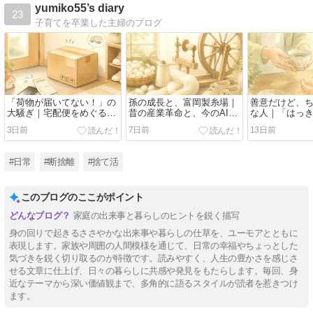
yumiko55’s diary
23
子育てを卒業した主婦のブログ
「荷物が届いてない！」の
孫の成長と、富岡製糸場｜
善意だけど、
大騒ぎ｜宅配便をめぐる、
昔の産業革命と、今のAIに
な人｜「はっ
我が家のドタバタ劇
思いをはせた二日間
自分」と向き
3日前
7日前
13日前
#日常
#断捨離
#捨て活
このブログのここがポイント
家庭の出来事と暮らしのヒントを鋭く描写
身の回りで起きるささやかな出来事や暮らしの仕草を、ユーモアとともに
表現します。家族や周囲の人間模様を通じて、日常の幸福やちょっとした
気づきを鋭く切り取るのが特徴です。読みやすく、人生の豊かさを感じさ
せる文章に仕上げ、日々の暮らしに共感や発見をもたらします。毎回、身
近なテーマから深い価値観まで、多角的に語るスタイルが読者を惹きつけ
ます。