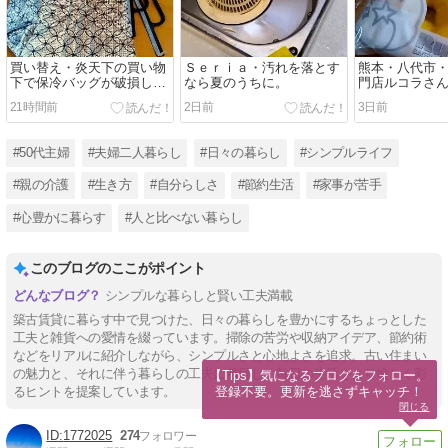
買い替え・炎天下の買い物
Ｓｅｒｉａ・汚れを落とす
熊本・八代市
下で保冷バッグが破損し
なら夏のうちに。
門店ルコラさ
て・・
ーグルで・・
21時間前
2日前
3日前
#50代主婦
#夫婦二人暮らし
#日々の暮らし
#シンプルライフ
#親の介護
#生き方
#自分らしさ
#節約生活
#家事が苦手
#心豊かに暮らす
#人と比べない暮らし
このブログのここがポイント
シンプルな暮らしと賢い工夫満載
築古賃貸に暮らす中で見つけた、日々の暮らしを豊かにするちょっとした
工夫と雑貨への愛情を綴っています。掃除の苦労や収納アイデア、節約術
などをリアルに紹介しながら、シンプルさと心地よさを追求。古い住まい
の魅力と、それに伴う暮らしの工夫に着目し、毎日の生活をより愉しく彩
【Tips】気になるブログをフォロー。

登録不要。更新を逃さずキャッチ！
るヒントを提案しています。
閉じる
1772025
274