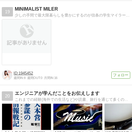
MINIMALIST MILER
19
少しの手間で最大限暮らしを豊かにするのが信条の学生マイラー。新参ミニマリストのライフハックや海外旅行の放浪記、ポイントサイトの活用法をご紹介。
1945452
週間IN:
8
週間OUT:
0
月間IN:
16
エンジニアが学んだことをお伝えします
20
これまでの経験(海外での生活など)や読書、旅行を通じて多くのことを学び、まとめ、伝えることでみなさんの役に立つことができればと考えています。