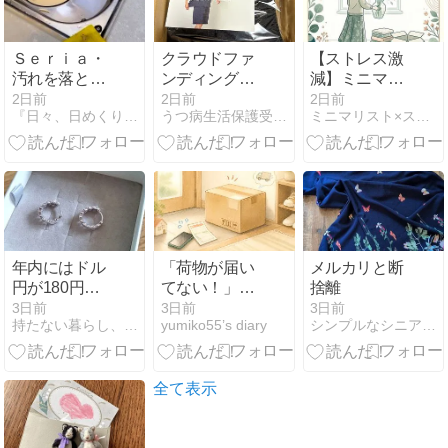
Ｓｅｒｉａ・
クラウドファ
【ストレス激
汚れを落とす
ンディングで
減】ミニマリ
なら夏のうち
出資していた
ストがやめた
2日前
2日前
2日前
『日々、日めくり。』
うつ病生活保護受給者のミニマルライフ
ミニマリスト×スピリチュアルの実践法
に。
MOONRAKERS
習慣8選
のムーンテッ
ク・ショート
パンツが届き
ました
年内にはドル
「荷物が届い
メルカリと断
円が180円
てない！」の
捨離
に？夏の資産
大騒ぎ｜宅配
3日前
3日前
3日前
持たない暮らし、使い切る暮らし。
yumiko55’s diary
シンプルなシニア暮らし。
保全にはホワ
便をめぐる、
イトゴールド
我が家のドタ
もおすすめで
バタ劇
す。
全て表示