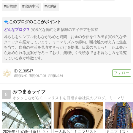
#断捨離
#節約生活
#節約術
このブログのここがポイント
実践的な節約と断捨離のアイデアを伝授
暮らしをシンプル化しながら心と時間、お金の余裕を生み出す実践的なテ
クニックを紹介しています。ミニマリズムや節約、断捨離の考え方に焦点
を当て、自身の生活を見直すきっかけを提供。日常のちょっとした工夫か
ら始められる提案がそろっており、無理なく長続きできる暮らし方を追究
している点が特徴です。
2139547
週間IN:
40
週間OUT:
98
月間IN:
184
みつまるライフ
8
オタクしながらミニマリストを目指す会社員のブログ。ミニマリスト歴は約1年。 「オタクとミニマリストの両立」をコンセプトに、本当に好きなことに集中できる身軽なオタクライフを目指して奮闘する様子を発信していきます。
2026年7月の振り返り【い
一人暮らしミニマリスト、
ミニマリスト