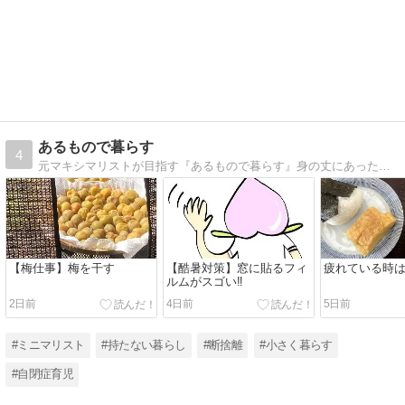
あるもので暮らす
4
元マキシマリストが目指す『あるもので暮らす』身の丈にあったコンパクトでズボラな暮らし
【梅仕事】梅を干す
【酷暑対策】窓に貼るフィ
疲れている時
ルムがスゴい‼️
2日前
4日前
5日前
#ミニマリスト
#持たない暮らし
#断捨離
#小さく暮らす
#自閉症育児