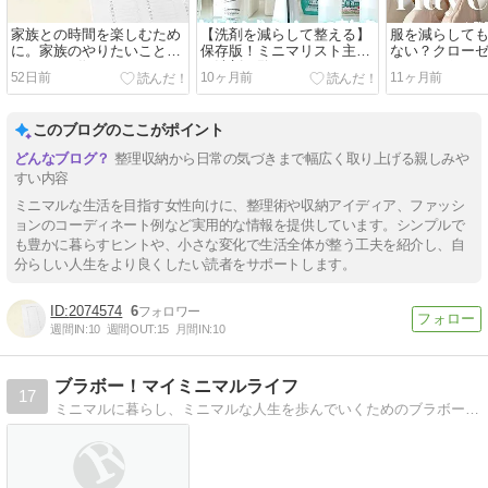
家族との時間を楽しむため
【洗剤を減らして整える】
服を減らして
に。家族のやりたいことリ
保存版！ミニマリスト主婦
ない？クロー
スト100を作っています
の洗剤一覧まとめ
る3つのポイン
52日前
10ヶ月前
11ヶ月前
このブログのここがポイント
整理収納から日常の気づきまで幅広く取り上げる親しみや
すい内容
ミニマルな生活を目指す女性向けに、整理術や収納アイディア、ファッシ
ョンのコーディネート例など実用的な情報を提供しています。シンプルで
も豊かに暮らすヒントや、小さな変化で生活全体が整う工夫を紹介し、自
分らしい人生をより良くしたい読者をサポートします。
2074574
6
週間IN:
10
週間OUT:
15
月間IN:
10
ブラボー！マイミニマルライフ
17
ミニマルに暮らし、ミニマルな人生を歩んでいくためのブラボーな日々を綴ります。３人家族のワーキングマム。