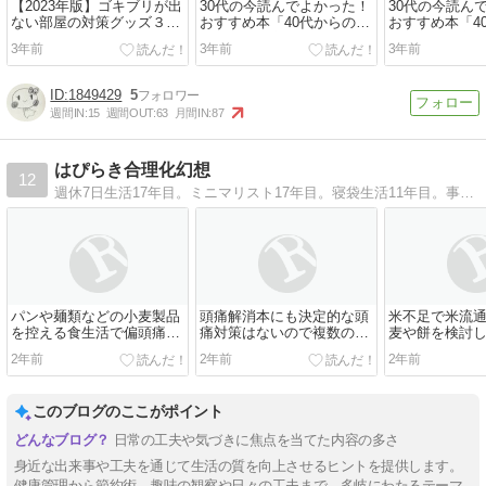
【2023年版】ゴキブリが出
30代の今読んでよかった！
30代の今読ん
ない部屋の対策グッズ３
おすすめ本「40代からのラ
おすすめ本「4
選！【効果・方法】
イフシフト実践ハンドブッ
イフシフト実
3年前
3年前
3年前
ク」書評・レビュー・感想
ク」書評・レ
1849429
5
週間IN:
15
週間OUT:
63
月間IN:
87
はぴらき合理化幻想
12
週休7日生活17年目。ミニマリスト17年目。寝袋生活11年目。事故物件8軒経験。自分一人で一度に持ち運べる持ち物で大阪に定住中。2023年の生活費は月4万円台だった。
パンや麺類などの小麦製品
頭痛解消本にも決定的な頭
米不足で米流
を控える食生活で偏頭痛の
痛対策はないので複数の原
麦や餅を検討
痛みが激減して鎮痛剤は不
因にひとつずつ対処するし
り切る日々の記
2年前
2年前
2年前
要になった
かなかった
8月）
このブログのここがポイント
日常の工夫や気づきに焦点を当てた内容の多さ
身近な出来事や工夫を通じて生活の質を向上させるヒントを提供します。
健康管理から節約術、趣味の観察や日々の工夫まで、多岐にわたるテーマ