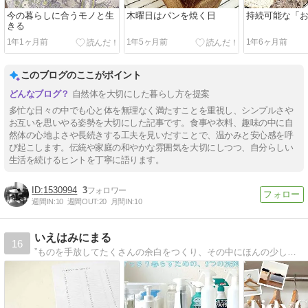
今の暮らしに合うモノと生
木曜日はパンを焼く日
持続可能な「
きる
1年1ヶ月前
1年5ヶ月前
1年6ヶ月前
このブログのここがポイント
自然体を大切にした暮らし方を提案
多忙な日々の中でも心と体を無理なく満たすことを重視し、シンプルさや
お互いを思いやる姿勢を大切にした記事です。食事や衣料、趣味の中に自
然体の心地よさや長続きする工夫を見いだすことで、温かみと安心感を呼
び起こします。伝統や家庭の和やかな雰囲気を大切にしつつ、自分らしい
生活を続けるヒントを丁寧に語ります。
1530994
3
週間IN:
10
週間OUT:
20
月間IN:
10
いえはみにまる
16
”ものを手放してたくさんの余白をつくり、その中にほんの少しの大切なモノをもつ”そんなミニマルライフを発信しています。