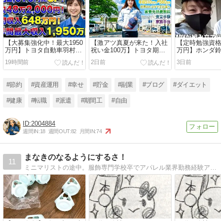
【大募集強化中！最大1950
【激アツ真夏が来た！入社
【定時勉強資格
万円】トヨタ自動車羽村派
祝い金100万】トヨタ期間
万円】ホンダ
遣大募集中！
工絶賛募集中！
静岡期間工超
19時間前
2日前
3日前
中！
#節約
#資産運用
#幸せ
#貯金
#副業
#ブログ
#ダイエット
#健康
#転職
#派遣
#期間工
#自由
2004884
週間IN:
18
週間OUT:
82
月間IN:
74
まなきのなるようにするさ！
11
ミニマリストの途中。服飾専門学校卒でアパレル業界勤務経験アリ。洋服のお手入れ、お直し、心や部屋のお掃除の話など徒然。