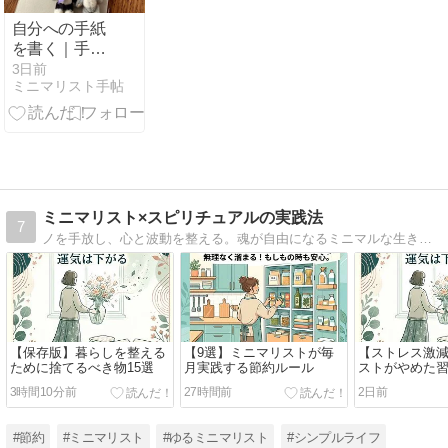
自分への手紙
を書く｜手帳
会議の前に、
3日前
ミニマリスト手帖
今の気持ちを
整える時間
ミニマリスト×スピリチュアルの実践法
7
ノを手放し、心と波動を整える。魂が自由になるミニマルな生き方の実践法を紹介
【保存版】暮らしを整える
【9選】ミニマリストが毎
【ストレス激
ために捨てるべき物15選
月実践する節約ルール
ストがやめた習
3時間10分前
27時間前
2日前
#節約
#ミニマリスト
#ゆるミニマリスト
#シンプルライフ