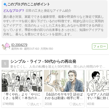
このブログのここがポイント
日常の工夫と身近なアイテム紹介
夏の暑さ対策、家庭でできる健康管理、備蓄や野菜作りなど身近で実践し
やすいテーマを鋭く掘り下げているのが特徴です。軽妙な語り口と実用的
なアイデアで、生活のちょっとした工夫を楽しみながら習得できる内容と
なっています。季節や身の回りの出来事をきっかけに、知識やアイデアを
共有し、暮らしを豊かにするヒントを提供します。
2004279
週間IN:
90
週間OUT:
410
月間IN:
550
シンプル・ライフ - 50代からの再出発
5
妻を亡くし、人生の転機を迎えた50代男性。限られた時間の中で、本当に大切なものを見つめ直し、シンプルで豊かな暮らしを目指します。断捨離、家事、健康など、日々の暮らしの中で得た気づきや学びを綴っていきます。
「早くやれ」より「やりに
【会話のモヤモヤ】話せば
なぜアノ人の
くさ」を聞く！本当のスマ
わかるは勘違い相手に寄り
すい？脳に効
ート思考
添う伝え方
会話術
17時間前
2日前
4日前