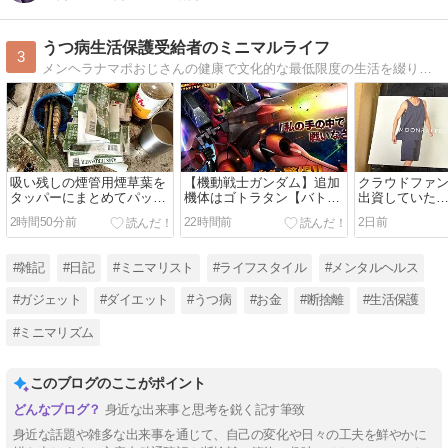
うつ病生活保護受給者のミニマルライフ
3
メンヘラナマポおじさんの健康で文化的な最低限度の生活を綴ります。SNS: https://lit.link/MenhealerNamapoOjisan
吸い残しの煙管用煙草葉を
【機動戦士ガンダム】追加
クラウドファ
タッパーにまとめてパッケ
機体はゴトラタン【バトル
出資していた
ージを断捨離【2026年8
オペレーション2】
MOONRAKE
2時間50分前
22時間前
2日前
月】
ック・ショー
きました
#雑記
#日記
#ミニマリスト
#ライフスタイル
#メンタルヘルス
#ガジェット
#ダイエット
#うつ病
#お金
#断捨離
#生活保護
#ミニマリズム
このブログのここがポイント
身近な出来事と思考を鋭く記す筆致
身近な話題や雑多な出来事を通じて、自己の変化や日々の工夫を鮮やかに