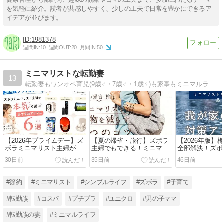
を気軽に紹介。読者が共感しやすく、少しの工夫で日常を豊かにできるア
イデアが並びます。
1981378
週間IN:
10
週間OUT:
20
月間IN:
50
ミニマリストな転勤妻
13
転勤妻もワンオペ育児(9歳♂・7歳♂・1歳♀)も家事もミニマルライフで乗り切る38歳。暮らしの効率化・モノの捨て方選び方・ミニマルファッションを中心に発信しています。
【2026年プライムデー】ズ
【夏の帰省・旅行】ズボラ
【2026年版
ボラミニマリスト主婦が本
主婦でもできる！ミニマリ
全部解決！ズ
気で選ぶおすすめアイテム
スト流荷物を減らす6つの
スト主婦が本
30日前
35日前
46日前
8選
コツ
る梅雨対策アイ
#節約
#ミニマリスト
#シンプルライフ
#ズボラ
#子育て
#転勤族
#コスパ
#プチプラ
#ユニクロ
#男の子ママ
#転勤族の妻
#ミニマルライフ