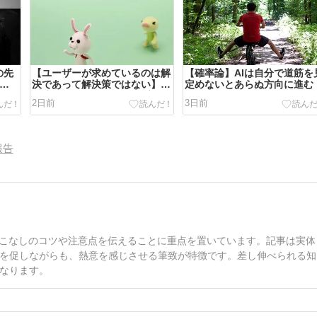
の先
【ユーザーが求めているのは解
【確率論】AIは自分で道筋を
のア
決であって解決策ではない】
定めないとあらぬ方向に進む
。
10言ったら10理解して10実行
2日前
3日前
ておけ
してくれるfable5の魅力
報告
いこなしのコツや注意点を伝えることに重点を置いています。記事は実体
を促しながらも、熱意を感じさせる筆致が特徴です。差し伸べられる知
なります。