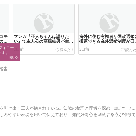
ゴモ
マンガ『亜人ちゃんは語りた
海外に住む有権者が国政選挙
の砂
い』で主人公の高橋鉄男が生物
投票できる在外選挙制度が日
？
教師として勤める学校は何でし
で導入されたのは西暦何年で
フォロー。

2日前
2日前
ょう？
ょう？
ます。
閉じる
報告
を引き出す工夫が施されている。知識の整理と理解を深め、読むたびに
しみやすい表現を用いて伝えており、知的好奇心を刺激する点が特徴で