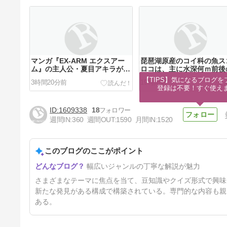
マンガ『EX-ARM エクスアー
琵琶湖原産のコイ科の魚ス
ム』の主人公・夏目アキラが持
ロコは、主に水深何ｍ前後
つ唯一の特技は何でしょう？
泥底に棲んでいるでしょう
【TIPS】気になるブログを
3時間20分前
19時間前
登録は不要！すぐ使え
1609338
18
週間IN:
360
週間OUT:
1590
月間IN:
1520
このブログのここがポイント
マンガ『オカルトちゃんは語れ
幅広いジャンルの丁寧な解説が魅力
ない』に登場する高橋陽子たち
が通う大学は何でしょう？
3日前
さまざまなテーマに焦点を当て、豆知識やクイズ形式で興味
新たな発見がある構成で構築されている。専門的な内容も親
ある。