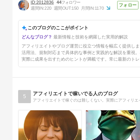
2012836
44
週間IN:
220
週間OUT:
150
月間IN:
1170
「やっぱりキーワードは苦手」
というあなたに
このブログのここがポイント
6ヶ月前
最新情報と技術を網羅した実用的解説
アフィリエイトやブログ運営に役立つ情報を幅広く提供しま
活用法、規制対応まで具体的な事例と実践的な解説を重視。
実際に成果を出すためのヒントが満載です。常に最新のトレ
アフィリエイトで稼いでる人のブログ
5