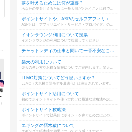
夢を叶えるためには何が重要？
あなたの夢を叶えるために一番大切だと思うことは何ですか？
ポイントサイトや、ASPのセルフアフィリエイトは利用していますか？
ASPとは『アフィリエイト・サービス・プロバイダ』のことです。バリューコマース、A8.net、リンクシェア、アクセストレード等。
イオンラウンジ利用について投票
イオンラウンジの利用について投票してください
書き方、知りたくないですか？⇒800人以上を稼がせてきたアフィリ塾のベテラン講師の私がブログとメルマガで、超爆速で月10万円を突破する稼ぎ方をめちゃ分かりやすく教えてます。 稼げていない人必見！
チャットレディの仕事と聞いて一番不安なことは？
楽天の利用について
楽天の使い方やお得な情報についてご案内します。楽天市場や楽天カードを効果的に活用するポイントを知ることが大切です。
LLMO対策についてどう思いますか？
LLMO（大規模言語モデル最適化）は注目されていますが、SEOとの違いや対策についてどう考えますか？詳しく解説しています。
濁
ポイントサイト活用について
ロ
初めてポイントサイトを使う方向けに最適な攻略法を説明します。簡単に始められるので是非参考にしてください。
ポイントサイト攻略法
ポイントサイトで効果的にポイントを稼ぐためにはどのような方法が必要か選んでください
エギングの餌木猿について
エギングで餌木猿の効果についてどう感じますか？