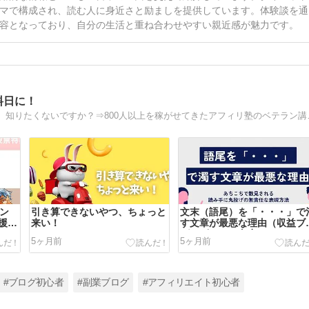
マで構成され、読む人に身近さと励ましを提供しています。体験談を通
容となっており、自分の生活と重ね合わせやすい親近感が魅力です。
料日に！
おススメしなくても、勝手に次々売れていく記事の
コン
引き算できないやつ、ちょっと
文末（語尾）を「・・・」で
援特
来い！
す文章が最悪な理由（収益ブ
グ＆ビジネス文章）
5ヶ月前
5ヶ月前
#ブログ初心者
#副業ブログ
#アフィリエイト初心者