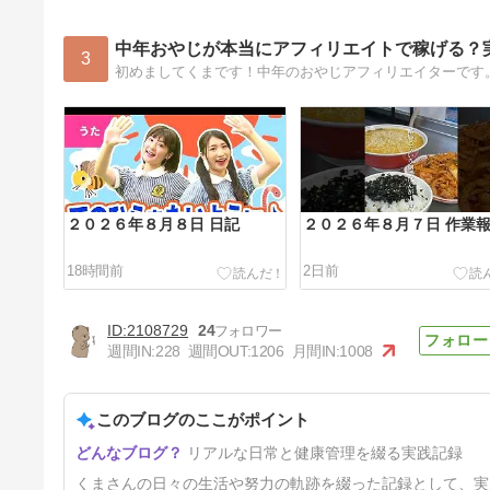
中年おやじが本当にアフィリエイトで稼げる？
3
２０２６年８月８日 日記
２０２６年８月７日 作業
18時間前
2日前
2108729
24
週間IN:
228
週間OUT:
1206
月間IN:
1008
このブログのここがポイント
２６年８月６日 ダイエット１
リアルな日常と健康管理を綴る実践記録
０９日目 Season４ Day１９
2日前
くまさんの日々の生活や努力の軌跡を綴った記録として、実