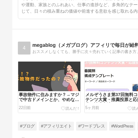
や運動、家族とのふれあい、仕事の進捗など、多角的なテー
じて、日々の積み重ねの価値や前進する意欲を感じ取れる内
megablog（メガブログ）アフィリで毎日が給
4
事故物件に住みますか？→マジ
メルぞうさま第37回無料
で中古ドメインとか、やめな
テンツ大賞・推薦投票と応
よ！
典の請求方法はこちら！
22日前
5ヶ月前
#ブログ
#アフィリエイト
#ワードプレス
#WordPress