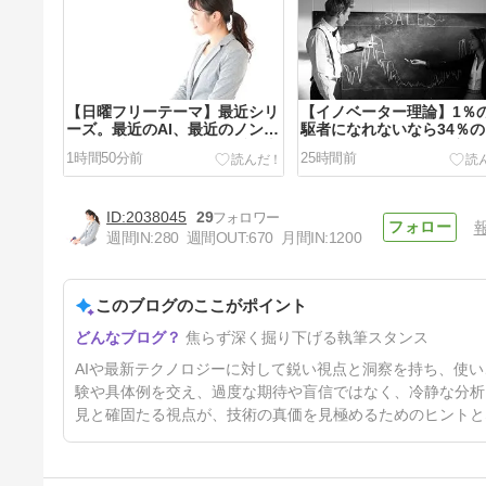
【日曜フリーテーマ】最近シリ
【イノベーター理論】1％
ーズ。最近のAI、最近のノンア
駆者になれないなら34％
ル、最近の自然動画、最近の十
ーリーマジョリティで良い
1時間50分前
25時間前
津川
fable5をもっと早く使っ
ばよかったという話
2038045
29
週間IN:
280
週間OUT:
670
月間IN:
1200
このブログのここがポイント
【AIの早とちり】自分がやった
焦らず深く掘り下げる執筆スタンス
ことがないことをAIに依頼する
危険性。当たり前なことも間違
4日前
AIや最新テクノロジーに対して鋭い視点と洞察を持ち、使
ったまま進むかも
験や具体例を交え、過度な期待や盲信ではなく、冷静な分析
見と確固たる視点が、技術の真価を見極めるためのヒントと