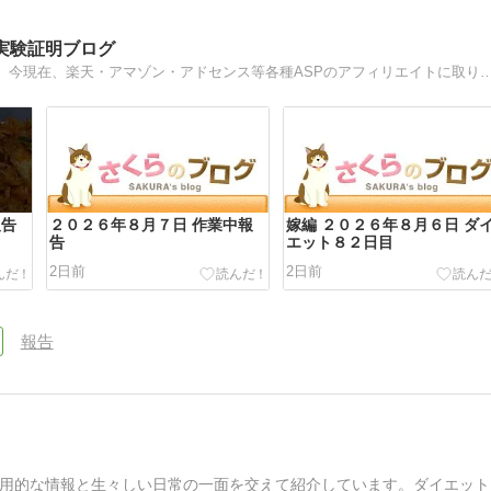
実験証明ブログ
初めましてくまです！中年のおやじアフィリエイターです。今現在、楽天・アマゾン・アドセンス等各種ASPのアフィリエイトに取り組んでます。本当にアフィリエイ
報告
２０２６年８月７日 作業中報
嫁編 ２０２６年８月６日 ダ
告
エット８２日目
2日前
2日前
報告
用的な情報と生々しい日常の一面を交えて紹介しています。ダイエット