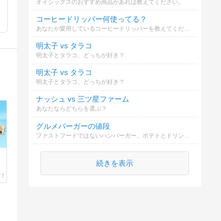
オイシックスのおすすめ商品があれば教えてください。
コーヒードリッパー何使ってる？
あなたが愛用しているコーヒードリッパーを教えてください（複数選択可）。材質や形状など、あなたのこだわりポイントをコメント欄から教えてもらえると嬉しいです！
明太子 vs タラコ
明太子とタラコ、どっちが好き？
明太子 vs タラコ
明太子とタラコ、どっちが好き？
ナッシュ vs 三ツ星ファーム
あなたならどちらを選ぶ？
グルメバーガーの値段
ファストフードではないハンバーガー、ポテトとドリンクのセットに出せる金額はいくらまで？
続きを表示
】