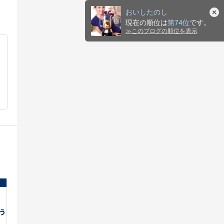
おいしたのし
現在の順位は
第74位
です。
≫
このブログの順位を表示