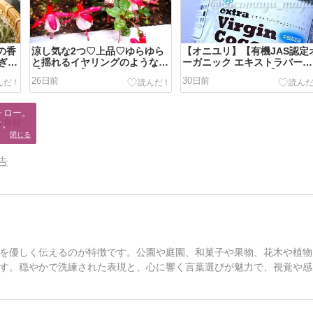
の香
涼し気な2つ♡上品♡ゆらゆら
【オニユリ】【有機JAS認定
ぎそ
と揺れるイヤリングのような
ーガニック エキストラバージ
【フクシア】✨
ンココナッツオイル】
26日前
30日前
ロー。

#食材
す。
閉じる
告
を優しく伝えるのが特徴です。公園や庭園、和菓子や果物、花木や植物
す。穏やかで洗練された表現と、心に響く言葉選びが魅力で、視覚や感