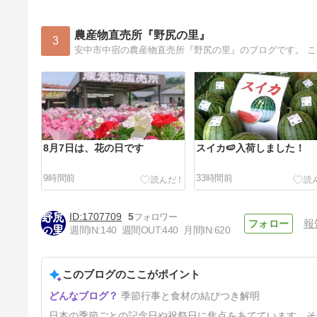
農産物直売所『野尻の里』
3
安中市中宿の農産物直売所『野尻の里』のブログです。 
8月7日は、花の日です
スイカ🍉入荷しました！
9時間前
33時間前
1707709
5
報
週間IN:
140
週間OUT:
440
月間IN:
620
このブログのここがポイント
8月2日は「キャベツの日」で
季節行事と食材の結びつき解明
す
5日前
日本の季節ごとの記念日や祝祭日に焦点をあてています。そ