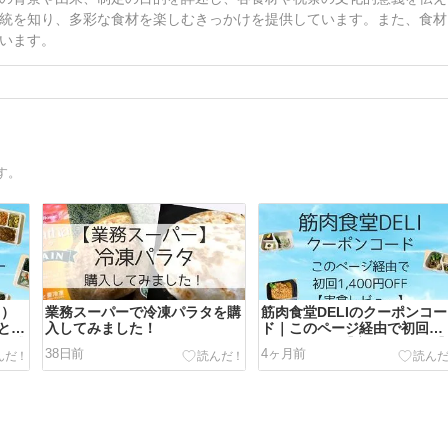
統を知り、多彩な食材を楽しむきっかけを提供しています。また、食材
います。
す。
ス）
業務スーパーで冷凍パラタを購
筋肉食堂DELIのクーポンコー
とめ
入してみました！
ド｜このページ経由で初回
た感
3,240円OFF【実食レビュー
38日前
4ヶ月前