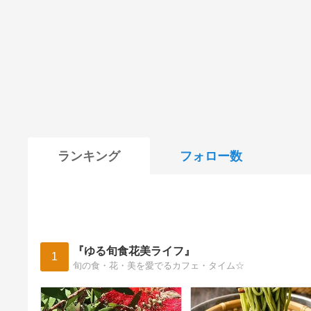
ランキング
フォロー数
『ゆる旬食花美ライフ』
1
旬の食・花・美を愛でるカフェ・タイム☆