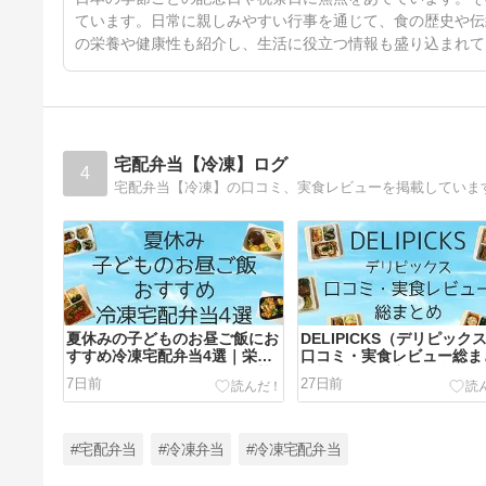
ています。日常に親しみやすい行事を通じて、食の歴史や伝
の栄養や健康性も紹介し、生活に役立つ情報も盛り込まれて
宅配弁当【冷凍】ログ
4
宅配弁当【冷凍】の口コミ、実食レビューを掲載していま
夏休みの子どものお昼ご飯にお
DELIPICKS（デリピック
すすめ冷凍宅配弁当4選｜栄
口コミ・実食レビュー総ま
養・メニュー・価格、何を重視
｜料金・味・実際に利用し
7日前
27日前
しますか？
想をご紹介
#宅配弁当
#冷凍弁当
#冷凍宅配弁当