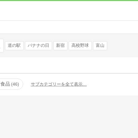
検索
道の駅
バナナの日
新宿
高校野球
富山
加食品
46
サブカテゴリーを全て表示…