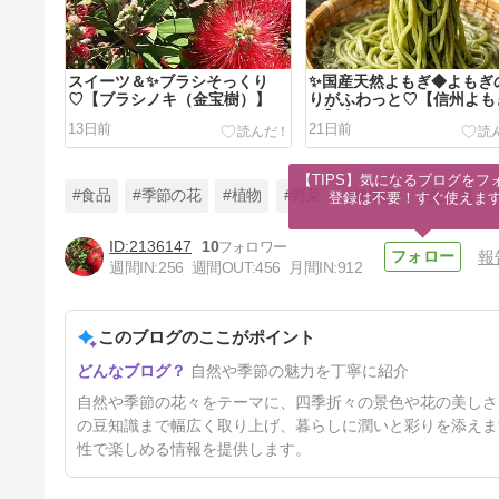
スイーツ＆✨ブラシそっくり
✨国産天然よもぎ◆よもぎ
♡【ブラシノキ（金宝樹）】
りがふわっと♡【信州よも
ば】◆
13日前
21日前
【TIPS】気になるブログをフォ
#食品
#季節の花
#植物
#野菜
#健康美
#美意識
登録は不要！すぐ使えま
2136147
10
報
週間IN:
256
週間OUT:
456
月間IN:
912
✨通勤途中に魅せられた【アナ
ベル】ライムグリーンから純白
に♡
このブログのここがポイント
46日前
自然や季節の魅力を丁寧に紹介
自然や季節の花々をテーマに、四季折々の景色や花の美しさ
の豆知識まで幅広く取り上げ、暮らしに潤いと彩りを添えま
性で楽しめる情報を提供します。