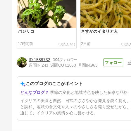
バジリコ
さすがのイタリア人
17時間前
2日前
1589732
104
週間IN:
243
週間OUT:
1050
月間IN:
963
このブログのここがポイント
食後の…
季節の変化と地域特色を映した多彩な品格
5日前
イタリアの美食と自然、日常のささやかな発見を鋭く捉え、
と調和、地域の食文化や人々のやさしさを織り交ぜながら、
通じて、イタリアの風情を心に響かせる。