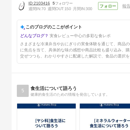
2103416
5
報
週間IN:
70
週間OUT:
150
月間IN:
300
ココモグ（COCOMOGU）お
にぎり口コミ｜塩麹で旨味引き
立つ鮭ほぐしと野沢菜を実食レ
このブログのここがポイント
5ヶ月前
ビュー
実食レビュー中心の多彩な食レポ
さまざまな冷凍弁当やおにぎりの実食体験を通じて、商品の
に焦点を当て、具体的な味の感想や商品比較も盛り込み、購
交ぜつつも、わかりやすさに配慮した解説で、食品の選択を
食生活について語ろう
5
健康的食生活のための情報を発信しています。