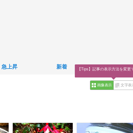
急上昇
新着
【Tips】記事の表示方法を変更
画像表示
文字表