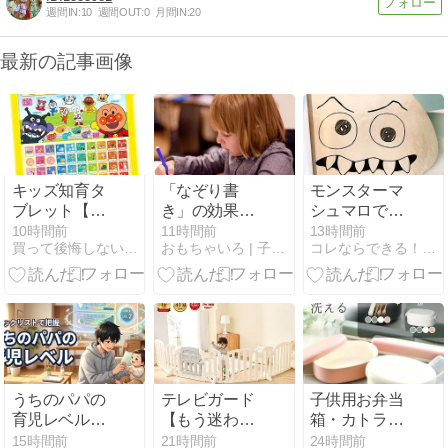
週間IN:
10
週間OUT:
0
月間IN:
20
最新の記事画像
キッズ知育タ
「なぞり書
モンスターマ
ブレット【も
き」の効果と
シュマロで科
う迷わない！
は？運筆力・
学実験あそび
10時間前
11時間前
13時間前
買って後悔しない子供グッズの選び方 - キッズライフガイド
おもちゃいろ | 子供向け知育玩具を厳選解説＆レビュー
コレならできる！０.１歳の知育！頭のいい子を育てたい
悩まない！失
集中力が育つ
敗しない！】
理由と何歳か
おすすめアイ
ら始める？
テムを厳選紹
介
うちのパパの
テレビガード
子供用お弁当
育児レベルは
【もう迷わな
箱・カトラリ
低い？客観的
い！悩まな
ーセット【も
15時間前
21時間前
24時間前