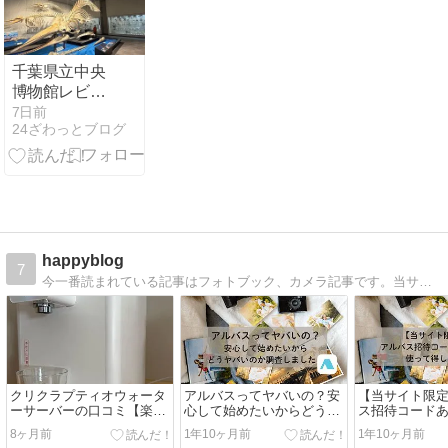
ソート 6種セ
ット
VERSOS（ベ
ルソス）高速
千葉県立中央
製氷機 任天堂
博物館レビュ
スイッチ2 本
ー｜4歳,7歳の
7日前
体
24ざわっとブログ
子ども連れで
SHARP（シ
楽しめた展示
ャープ）衣類
物・料金・混
乾燥除湿機 1
雑を体験レポ
台（CV-S180-
W） など入荷
happyblog
7
今一番読まれている記事はフォトブック、カメラ記事です。当サイト限定クーポンコード配布中！実際に作ってみたフォトブックの口コミレビューや育児に役立つ情報を読みにきてくださいね。
クリクラプティオウォータ
アルバスってヤバいの？安
【当サイト限
ーサーバーの口コミ【楽し
心して始めたいからどうヤ
ス招待コード
みにしてた実機で水を飲ん
バいのか調査しました！
って得したい
8ヶ月前
1年10ヶ月前
1年10ヶ月前
だ話】