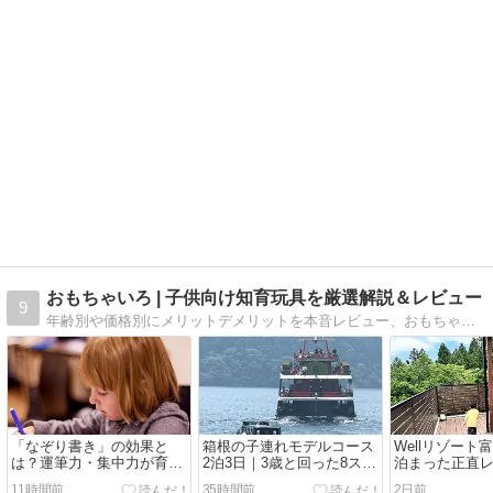
おもちゃいろ | 子供向け知育玩具を厳選解説＆レビュー
9
年齢別や価格別にメリットデメリットを本音レビュー、おもちゃ選びの悩み解決するブログです！0歳〜6歳までの知育おもちゃ・玩具でどんなものを買ったら喜ぶか悩んでいる方はぜひ読んでみてください！
「なぞり書き」の効果と
箱根の子連れモデルコース
Wellリゾート
は？運筆力・集中力が育つ
2泊3日｜3歳と回った8スポ
泊まった正直レ
理由と何歳から始める？
ット、当たりと外れを正直
日2組の一棟貸
11時間前
35時間前
2日前