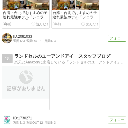
台湾・台北でおすすめの子
台湾・台北でおすすめの子
連れ最強ホテル「シェラト
連れ最強ホテル「シェラト
ングランド台北ホテル」の
ングランド台北ホテル」の
3年前
3年前
キッズルーム4種類全部見
キッズルーム4種類全部見
せ！
せ！
2081033
週間IN:
3
週間OUT:
21
月間IN:
3
ランドセルのユーアンドアイ スタッフブログ
18
楽天とAmazonに出店している「ランドセルのユーアンドアイ」の公式スタッフブログです。最新ランドセル情報からランドセルの豆知識まで幅広く発信します！
1730271
週間IN:
3
週間OUT:
12
月間IN:
3