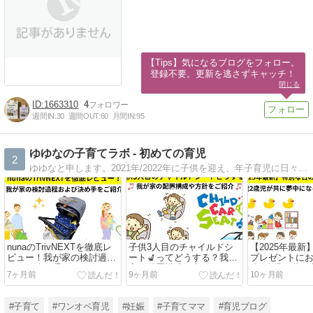
【Tips】気になるブログをフォロー。

登録不要。更新を逃さずキャッチ！
閉じる
1663310
4
週間IN:
30
週間OUT:
60
月間IN:
95
ゆゆなの子育てラボ - 初めての育児
2
ゆゆなと申します。2021年/2022年に子供を迎え、年子育児に日々奮闘しております。本ブログでは年子育児の経験を元に育児に関する情報発信をしておりますので、育児中のママさん、パパさんはぜひ一度ご参照ください。
nunaのTrivNEXTを徹底レ
子供3人目のチャイルドシ
【2025年最
ビュー！我が家の検討過程
ート💺ってどうする？我が
プレゼントにお
および決め手をご紹介
家の配置構成や方針をご紹
歳2歳児が共に
7ヶ月前
9ヶ月前
10ヶ月前
【PR】
介🚗【PR】
室内おもちゃ5
#子育て
#ワンオペ育児
#妊娠
#子育てママ
#育児ブログ