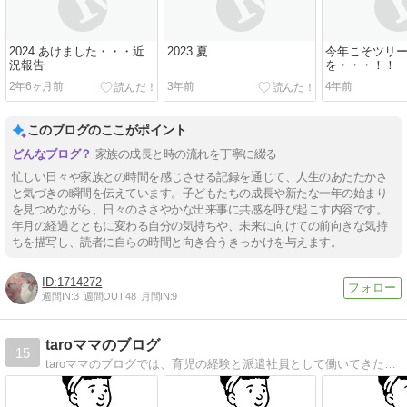
2024 あけました・・・近
2023 夏
今年こそツリ
況報告
を・・・！！
2年6ヶ月前
3年前
4年前
このブログのここがポイント
家族の成長と時の流れを丁寧に綴る
忙しい日々や家族との時間を感じさせる記録を通じて、人生のあたたかさ
と気づきの瞬間を伝えています。子どもたちの成長や新たな一年の始まり
を見つめながら、日々のささやかな出来事に共感を呼び起こす内容です。
年月の経過とともに変わる自分の気持ちや、未来に向けての前向きな気持
ちを描写し、読者に自らの時間と向き合うきっかけを与えます。
1714272
週間IN:
3
週間OUT:
48
月間IN:
9
taroママのブログ
15
taroママのブログでは、育児の経験と派遣社員として働いてきた経験を活かし、悩んでいる・困っている「誰か」の役に立てるような情報をお届けする情報メディアです。