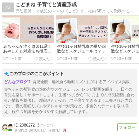
こどまね-子育てと資産形成-
23
元助産師・２歳児のママの《こど》と、社内SEとして勤務する《まね》の夫婦のブログ。 こどは、妊娠・出産・子育てに関する情報を主に発信します。 まねは、自身の投資経験の成功例や失敗談を踏まえて、家庭における資産形成に役立つ情報を発信します。
赤ちゃんが泣く原因11選！
生後11ヶ月離乳食の量や回
生後10ヶ月離
あやし方と対処法も徹底解
数などスケジュールは？動
数などスケジ
説！
画でわかるレシピも紹介！
画でわかるレ
1年4ヶ月前
1年10ヶ月前
1年10ヶ月前
このブログのここがポイント
育児全般、離乳食や睡眠リズムに関するアドバイス掲載
赤ちゃんの離乳食の進め方やスケジュール、レシピ動画を紹介し、日々の
育児を楽しくサポートします。生後7ヶ月から11ヶ月までの成長段階に合わ
せた情報を提供し、親御さんが安心して子育てできるよう工夫された内容
です。夜の睡眠リズムやアレルギー対策など、多角的なテーマも取り揃
え、役立つ知識を分かりやすく解説しています。
2086272
3
週間IN:
2
週間OUT:
14
月間IN:
4