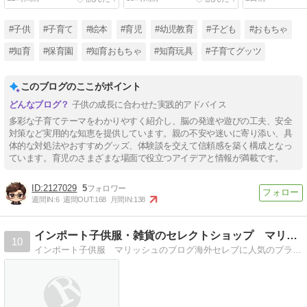
に書きます
と「風」どっ
#子供
#子育て
#絵本
#育児
#幼児教育
#子ども
#おもちゃ
#知育
#保育園
#知育おもちゃ
#知育玩具
#子育てグッツ
このブログのここがポイント
子供の成長に合わせた実践的アドバイス
多彩な子育てテーマをわかりやすく紹介し、脳の発達や遊びの工夫、安全
対策など実用的な知恵を提供しています。親の不安や迷いに寄り添い、具
体的な対処法やおすすめグッズ、体験談を交えて信頼感を築く構成となっ
ています。育児のさまざまな場面で役立つアイデアと情報が満載です。
2127029
5
週間IN:
6
週間OUT:
168
月間IN:
138
インポート子供服・雑貨のセレクトショップ マリッシュ
10
インポート子供服 マリッシュのブログ海外セレブに人気のブランドやレアでかわいい物を世界中から集めています！