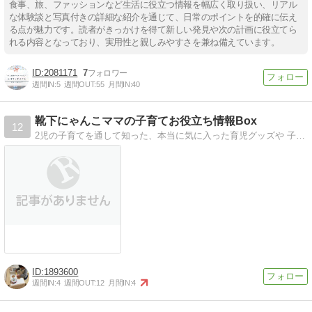
食事、旅、ファッションなど生活に役立つ情報を幅広く取り扱い、リアル
な体験談と写真付きの詳細な紹介を通じて、日常のポイントを的確に伝え
る点が魅力です。読者がきっかけを得て新しい発見や次の計画に役立てら
れる内容となっており、実用性と親しみやすさを兼ね備えています。
2081171
7
週間IN:
5
週間OUT:
55
月間IN:
40
靴下にゃんこママの子育てお役立ち情報Box
12
2児の子育てを通して知った、本当に気に入った育児グッズや 子連れお出かけスポット、子どものお世話の仕方、またお得や便利情報などを発信していきたいと思います。
1893600
週間IN:
4
週間OUT:
12
月間IN:
4