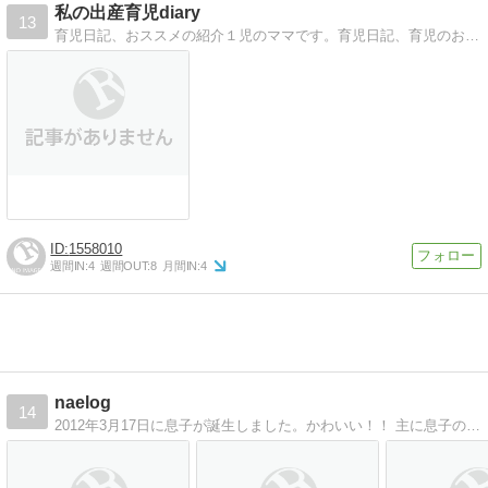
私の出産育児diary
13
育児日記、おススメの紹介１児のママです。育児日記、育児のおススメグッズを紹介をします。
1558010
週間IN:
4
週間OUT:
8
月間IN:
4
naelog
14
2012年3月17日に息子が誕生しました。かわいい！！ 主に息子のことと、カメラのこと、在宅ワークと、散財について。