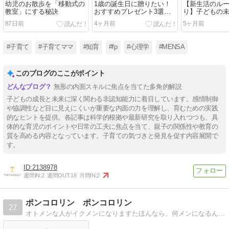
幼児のお散歩を「移動式の
1歳の誕生日に贈りたい！
【新生活のル
教室」にする秘訣
おすすめプレゼント3選＋
り】子どもの
心に残る絵本
２つの習慣
87日前
4ヶ月前
5ヶ月前
#子育て
#子育てママ
#知育
#fp
#心理学
#MENSA
このブログのここがポイント
無形の内面スキルに焦点を当てた多角的解説
子どもの成長と未来に深く関わる非認知能力に着目しています。感情制御
や協調性など目に見えにくいが重要な内面の力を理解し、育むための実践
的なヒントを提供。各記事は科学的根拠や最新研究を取り入れつつも、具
体的な育児のポイントや日常の工夫に焦点を当て、親子の関係性や教育の
質を高める内容となっています。子育ての気づきと発見を促す内容展開で
す。
2138978
週間IN:
2
週間OUT:
18
月間IN:
2
ポンコロリン ポンコロリン
27
オトメンな人がイクメンになりますたほんなら、何メンになるんでしょうかねぇ? (*´Д｀*)