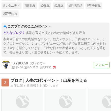
#マタニティ
#離乳食
#0歳児
#1歳児
#育児用品
#年子育児
#育児悩み
このブログのここがポイント
多彩な育児支援とお出かけ情報が盛り沢山
家庭や子育ての便利情報を中心に、観光スポット、子供向けアイテム、テ
クノロジーグッズ、ショップレビューなど実用的で日常に役立つ内容をわ
かりやすく紹介しています。円滑な日々の準備やちょっとした工夫を通じ
て、毎日をより楽しく過ごせるヒントを伝えています。
2100850
3
週間IN:
20
週間OUT:
32
月間IN:
36
ブログ | 人生の1代イベント！出産を考える
3
出産に関する情報をお届けします