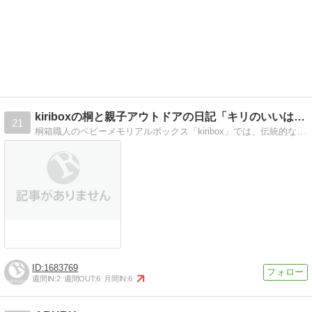
kiriboxの桐と親子アウトドアの日記「キリのいいはなし」
21
桐箱職人のベビーメモリアルボックス「kiribox」では、伝統的な工法を守りながら、オリジナル桐箱を製作しています。週末は家族そろってトレッキング・サイクリング
1683769
週間IN:
2
週間OUT:
6
月間IN:
6