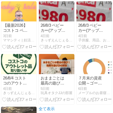
ス たべっ子ど
ス たべっ子ど
うぶつ 詰合せ
うぶつ 詰合せ
パック
パック
WELLATON（ウ
WELLATON（ウ
エラトーン）
エラトーン）
【最新2026】
26/8/3 ベビー
26/8/3 ベビー
ツープラスワ
ツープラスワ
コストコ ベビ
カー(アップリ
カー(アップリ
ン 白髪染め
ン 白髪染め
ーフェアは次
カ イージーバ
カ イージーバ
3日前
4日前
4日前
SHARP（シ
SHARP（シ
ママシティ | 妊活・プレママ・ママの情報サイト
きっずえんじぇる安佐店のブログ
子供服、用品、おもちゃ、きっずえんじぇる安佐店のブログ
回いつ開催？
ギー コンビ ス
ギー コンビ ス
ャープ） 衣類
ャープ） 衣類
おむつのセー
ゴカルスイッ
ゴカルスイッ
乾燥除湿機 1
乾燥除湿機 1
ル情報も
チ アップリカ
チ アップリカ
台（CV-S180-
台（CV-S180-
エアリア) ハ
エアリア) ハ
W）
W）
イローチェア
イローチェア
PRINGLES（プ
PRINGLES（プ
(アップリカ
(アップリカ
リングズ）バ
リングズ）バ
ユラリズムク
ユラリズムク
ターキャラメ
ターキャラメ
ッション) ブ
ッション) ブ
26/8/4 コスト
おままごとは
７月末の資産
ル味 など入荷
ル味 など入荷
ランド子供服
ランド子供服
コのアウトレ
最高の遊び！
公開～ゴール
いたしました
いたしました
(H&M ブリー
(H&M ブリー
ット品入荷予
効果や遊び方
ド下落続きで
4日前
5日前
6日前
ズ トミーヒル
ズ トミーヒル
きっずえんじぇる安佐店のブログ
玩具オタクJJの部屋
メープルのお昼寝日記
定リスト ギン
の解説
鬱
フィガー MPS
フィガー MPS
ビス たべっ子
60cmから
60cmから
どうぶつ ぷち
130cm) など品
130cm) など品
っとうどん ア
全て表示
出ししました
出ししました