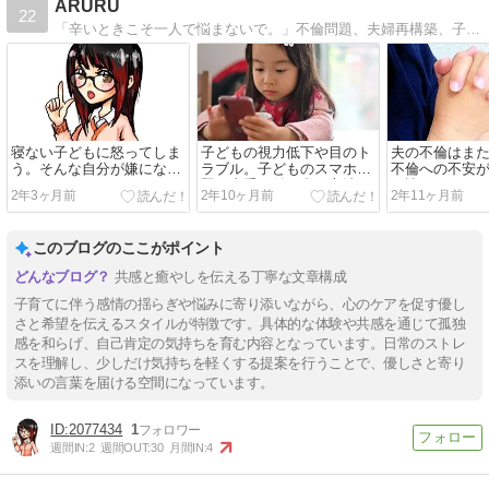
ARURU
22
「辛いときこそ一人で悩まないで。」不倫問題、夫婦再構築、子育てに悩む人の休憩ルームＡＲＵＲＵ。不倫問題に関しては夫婦再構築アドバイザーがあなたの傷付いた心に寄り添います。育児がラクになる話題の便利グッズも紹介しています。
寝ない子どもに怒ってしま
子どもの視力低下や目のト
夫の不倫はま
う。そんな自分が嫌になる
ラブル。子どものスマホ問
不倫への不安
ママへ。
題と上手に付き合う方法と
に読んでほし
2年3ヶ月前
2年10ヶ月前
2年11ヶ月前
は。
このブログのここがポイント
共感と癒やしを伝える丁寧な文章構成
子育てに伴う感情の揺らぎや悩みに寄り添いながら、心のケアを促す優し
さと希望を伝えるスタイルが特徴です。具体的な体験や共感を通じて孤独
感を和らげ、自己肯定の気持ちを育む内容となっています。日常のストレ
スを理解し、少しだけ気持ちを軽くする提案を行うことで、優しさと寄り
添いの言葉を届ける空間になっています。
2077434
1
週間IN:
2
週間OUT:
30
月間IN:
4