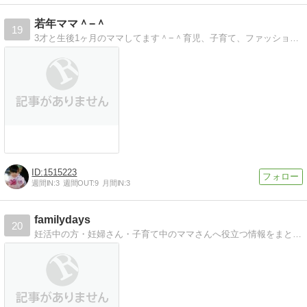
若年ママ＾−＾
19
3才と生後1ヶ月のママしてます＾−＾育児、子育て、ファッションのブログです！ママ友募集＾−＾
1515223
週間IN:
3
週間OUT:
9
月間IN:
3
familydays
20
妊活中の方・妊婦さん・子育て中のママさんへ役立つ情報をまとめたブログです。