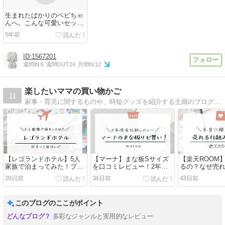
生まれたばかりのベビちゃ
んへ。こんな可愛いセット
のご注文です。イタリアの
5年前
ジャケットとアメ...
1567201
週間IN:
6
週間OUT:
24
月間IN:
12
楽したいママの買い物かご
11
家事・育児に関するものや、時短グッズを紹介する主婦のブログです
【レゴランドホテル】5人
【マーナ】まな板Sサイズ
【楽天ROOM
家族で泊まってみた！プレ
を口コミレビュー！2年使
るの？なぜ売
ミアム宿泊レビュー（口コ
ってリピートした理由を写
みをROOM歴
29日前
34日前
43日前
ミ・写真50枚以上）
真付きで紹介
解説
このブログのここがポイント
多彩なジャンルと実用的なレビュー