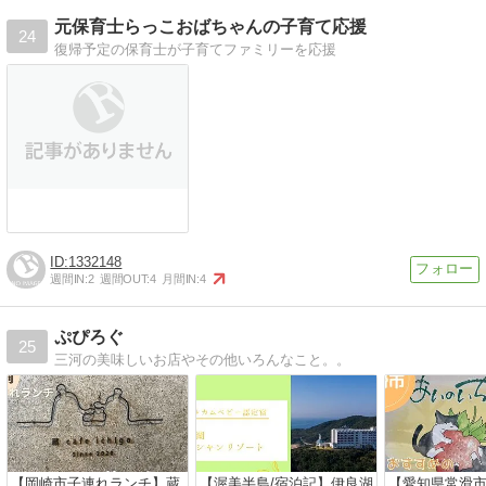
元保育士らっこおばちゃんの子育て応援
24
復帰予定の保育士が子育てファミリーを応援
1332148
週間IN:
2
週間OUT:
4
月間IN:
4
ぷぴろぐ
25
三河の美味しいお店やその他いろんなこと。。
【岡崎市子連れランチ】蔵
【渥美半島/宿泊記】伊良湖
【愛知県常滑