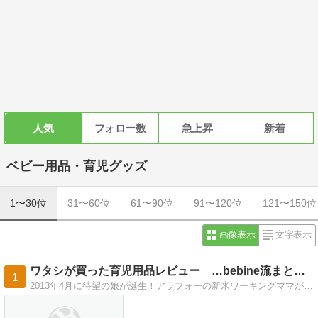
人気
フォロー数
急上昇
新着
ベビー用品・育児グッズ
1〜30位
31〜60位
61〜90位
91〜120位
121〜150位
画像表示
文字表示
ワタシが買った育児用品レビュー …bebine流まとめ…
1
2013年4月に待望の娘が誕生！アラフォーの新米ワーキングママが、育児グッズやこども服など、実際に買った・使った経験談を綴ります。