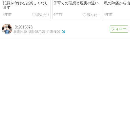
記録を付けると楽しくなり
子育ての理想と現実の違い
私の陣痛から
ます
4年前
4年前
4年前
2015873
週間IN:
20
週間OUT:
70
月間IN:
20