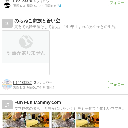
2123370
6
週間IN:
3
週間OUT:
27
月間IN:
9
のらねこ家族と蒼い空
16
貧乏で高齢出産そして育児。2010年生まれの男の子との生活。闘病中ですが闘病記はありません。
1186352
2
週間IN:
3
週間OUT:
4
月間IN:
4
Fun Fun Mammy.com
17
ママ世代の暮らしを豊かにしたい！仕事も子育ても忙しいママ向けの息抜き情報メディア