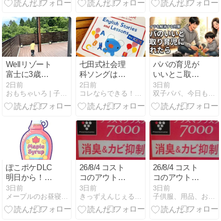
係を保つ3つ
ック のりもの
のコツとは？
セット あそん
でまなべる！
アンパンマン
カラーパッド
幼児用補助便
座 ぬくもりお
Wellリゾート
七田式社会理
パパの育児が
とつみき スマ
富士に3歳と
科ソングは特
いいとこ取り
ートエンジェ
泊まった正直
典付きが絶対
で疲れた…イ
2日前
2日前
3日前
ルコロコロボ
おもちゃいろ | 子供向け知育玩具を厳選解説＆レビュー
コレならできる！０.１歳の知育！頭のいい子を育てたい
双子パパ、今日もなんとか
レビュー｜1
いい
ライラを解消
ールおとし 靴
日2組の一棟
して自分事化
(12.5cmから
貸しは「山」
してもらう改
17cm)
と「風」どっ
善策
ちを選ぶ？
ぽこポケDLC
26/8/4 コスト
26/8/4 コスト
明日から！！
コのアウトレ
コのアウトレ
なのに出来な
ット品入荷 ぷ
ット品入荷 ぷ
3日前
3日前
3日前
メープルのお昼寝日記
きっずえんじぇる安佐店のブログ
子供服、用品、おもちゃ、きっずえんじぇる安佐店のブログ
い夏休み！
ちっとうどん
ちっとうどん
アソート 6種
アソート 6種
セット ギンビ
セット ギンビ