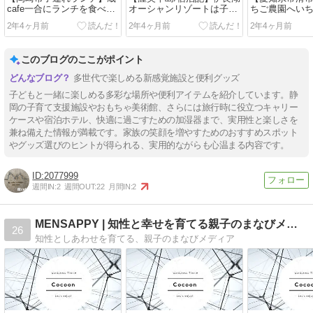
cafe一合にランチを食べに
オーシャンリゾートは子連
ちご農園へい
行ってきた
れにおすすめのホテルで
に行ってきま
2年4ヶ月前
2年4ヶ月前
2年4ヶ月前
す！
このブログのここがポイント
多世代で楽しめる新感覚施設と便利グッズ
子どもと一緒に楽しめる多彩な場所や便利アイテムを紹介しています。静
岡の子育て支援施設やおもちゃ美術館、さらには旅行時に役立つキャリー
ケースや宿泊ホテル、快適に過ごすための加湿器まで、実用性と楽しさを
兼ね備えた情報が満載です。家族の笑顔を増やすためのおすすめスポット
やグッズ選びのヒントが得られる、実用的ながらも心温まる内容です。
2077999
週間IN:
2
週間OUT:
22
月間IN:
2
MENSAPPY | 知性と幸せを育てる親子のまなびメディア
26
知性としあわせを育てる、親子のまなびメディア