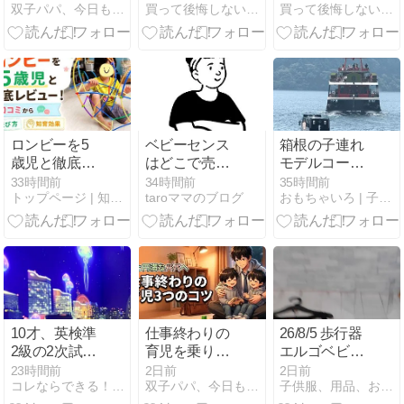
双子パパ、今日もなんとか
買って後悔しない子供グッズの選び方 - キッズライフガイド
買って後悔しない子供グッズの選び方 - キッズライフガイド
なチェックリ
い！失敗しな
う迷わない！
ストで現状を
い！】おすす
悩まない！失
把握する方法
めアイテムを
敗しない！】
厳選紹介
おすすめアイ
テムを厳選紹
介
ロンビーを5
ベビーセンス
箱根の子連れ
歳児と徹底レ
はどこで売っ
モデルコース
ビュー！口コ
てる？アカチ
2泊3日｜3歳
33時間前
34時間前
35時間前
トップページ | 知育ワールド
taroママのブログ
おもちゃいろ | 子供向け知育玩具を厳選解説＆レビュー
ミから遊び
ャンホンポや
と回った8ス
方・知育効果
西松屋での販
ポット、当た
まで解説
売状況を調
りと外れを正
査！
直に書きます
10才、英検準
仕事終わりの
26/8/5 歩行器
2級の2次試験
育児を乗り切
エルゴベビー
の結果
るパパ必見！
オムニ ブリー
23時間前
2日前
2日前
コレならできる！０.１歳の知育！頭のいい子を育てたい
双子パパ、今日もなんとか
子供服、用品、おもちゃ、きっずえんじぇる安佐店のブログ
妻と良好な関
ズ ニューブロ