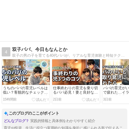
双子パパ、今日もなんとか
4
双子の男の子を育てる40代パパが、リアルな育児体験と時短テクを発信。忙しい毎日でも実践できる副業ノウハウやおすすめ育児グッズも紹介し、家族と収入の両立を目指すブログ
うちのパパの育児レベルは
仕事終わりの育児を乗り切
パパの育児が
低い？客観的なチェックリ
るパパ必見！妻と良好な関
で疲れた…イ
ストで現状を把握する方法
係を保つ3つのコツとは？
して自分事化
15時間前
2日前
3日前
善策
このブログのここがポイント
実践的情報と具体例をわかりやすく紹介
育児や投資、生活に役立つ実用的な知識を身近に感じられる形で伝えるこ