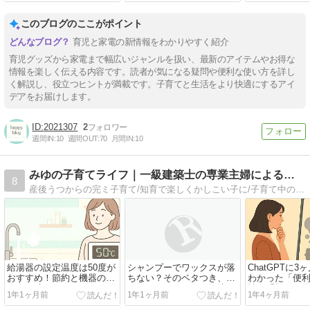
このブログのここがポイント
育児と家電の新情報をわかりやすく紹介
育児グッズから家電まで幅広いジャンルを扱い、最新のアイテムやお得な
情報を楽しく伝える内容です。読者が気になる疑問や便利な使い方を詳し
く解説し、役立つヒントが満載です。子育てと生活をより快適にするアイ
デアをお届けします。
2021307
2
週間IN:
10
週間OUT:
70
月間IN:
10
みゆの子育てライフ｜一級建築士の専業主婦による子ども・家
8
産後うつからの完ミ子育て/知育で楽しくかしこい子に/子育て中の美容/建築士ママのマイホーム/体験談やノウハウを全て紹介しています。
給湯器の設定温度は50度が
シャンプーでワックスが落
ChatGPTに
おすすめ！節約と機器の長
ちない？そのベタつき、ク
わかった「便
寿命を叶えるコツ
レンジングオイルで解決！
性」「怒り」
1年1ヶ月前
1年1ヶ月前
1年4ヶ月前