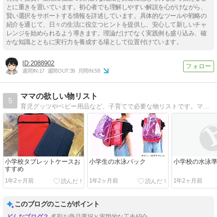
とに重きを置いています。初心者でも理解しやすい解説を心がけながら、
賢い選択をサポートする情報を詳述しています。具体的なツールや戦略の
紹介を通じて、日々の生活に役立つヒントを提供し、安心して新しいチャ
レンジを始められるよう導きます。理論だけでなく実践例も盛り込み、確
かな知識とともに実行力を養成する場として位置付けています。
2088902
週間IN:
17
週間OUT:
39
月間IN:
58
ママの欲しい物リスト
5
育児グッツやベビー用品など、子育てで必要な物リストです。ママが欲しい便利なものおススメなものを書いていきます。
小学校タブレットケースお
小学生の水泳バック
小学校の水泳
すすめ
1年2ヶ月前
1年2ヶ月前
1年2ヶ月前
このブログのここがポイント
多彩な商品選択と実用的な工夫紹介