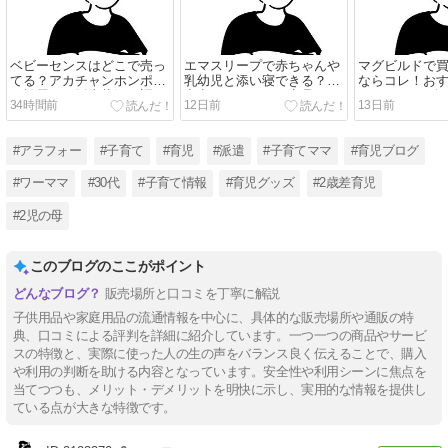
ベビーセンスはどこで売っ
エマスリープで赤ちゃんや
マグビルドで
てる？アカチャンホンポや
乳幼児と添い寝できる？注
ならコレ！お
西松屋での販売状況を調
意点やおすすめの商品をご
ト4つをご紹介
34時間前
12日前
13日前
査！
紹介！
#アラフォー
#子育て
#育児
#派遣
#子育てママ
#育児ブログ
#ワーママ
#30代
#子育て情報
#育児グッズ
#2歳差育児
#2児の母
このブログのここがポイント
販売場所と口コミを丁寧に解説
子供用品や家庭用品の流通情報を中心に、具体的な販売場所や通販の特
典、口コミによる評判を詳細に紹介しています。一つ一つの商品やサービ
スの特徴と、実際に使った人の生の声をバランス良く伝えることで、購入
や利用の判断を助ける内容となっています。安全性や利用シーンに焦点を
当てつつも、メリット・デメリットを明快に示し、実用的な情報を提供し
ている点が大きな特徴です。