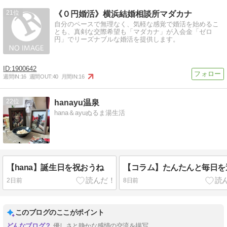
21
《０円婚活》横浜結婚相談所マダカナ
自分のペースで無理なく、気軽な感覚で婚活を始めるこ
とも、真剣な交際希望も「マダカナ」が入会金「ゼロ
円」でリーズナブルな婚活を提供します。
1900642
週間IN:
16
週間OUT:
40
月間IN:
16
22
hanayu温泉
hana＆ayuぬるま湯生活
【hana】誕生日を祝おうね
【コラム】たんたんと毎日を
2日前
8日前
このブログのここがポイント
優しさと静かな感情の交流を描写