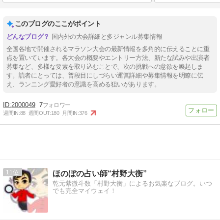
このブログのここがポイント
国内外の大会詳細と多ジャンル募集情報
全国各地で開催されるマラソン大会の最新情報を多角的に伝えることに重
点を置いています。各大会の概要やエントリー方法、新たな試みや出演者
募集など、多様な要素を取り込むことで、次の挑戦への意欲を喚起しま
す。読者にとっては、普段目にしづらい運営詳細や募集情報を明瞭に伝
え、ランニング愛好者の意識を高める狙いがあります。
2000049
7
週間IN:
88
週間OUT:
180
月間IN:
376
11
ほのぼの占い師“村野大衡”
乾元紫微斗数「村野大衡」によるお気楽なブログ。いつ
でも完全マイウェイ！