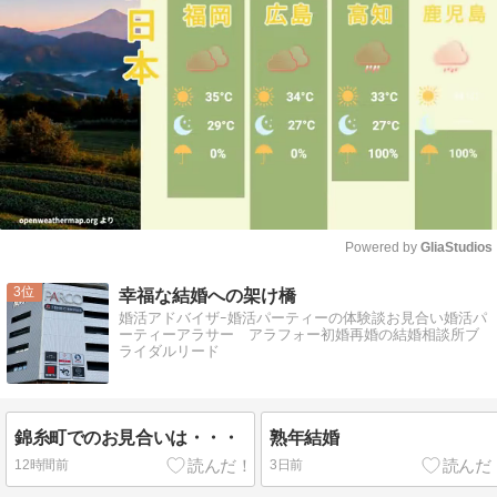
Powered by 
GliaStudios
Mute
3
幸福な結婚への架け橋
婚活アドバイザｰ婚活パーティーの体験談お見合い婚活パ
ーティーアラサー アラフォー初婚再婚の結婚相談所ブ
ライダルリード
錦糸町でのお見合いは・・・
熟年結婚
12時間前
3日前