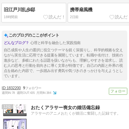
旧江戸川乱歩邸
携帯扇風機
18時間前
2日前
このブログのここがポイント
心理と科学を融合した実践指南
自己成長や人生の選択に役立つテーマを鋭く深掘りし、科学的根拠を交え
ながら実生活に応用できる提案を展開しています。転職や名付け、技術の
進歩など、多岐にわたる話題を扱いながらも、理解しやすさを追求し、読
む人の思考と行動を前向きに導く文章が特徴です。自己の内面と外界の視
点を絡めた内容で、一歩踏み出す勇気や気づきのきっかけを与えようとし
ています。
1832200
9
週間IN:
78
週間OUT:
435
月間IN:
384
12
おたくアラサー喪女の婚活備忘録
アラサーのアニメおたくが婚活に奮闘した記録です。