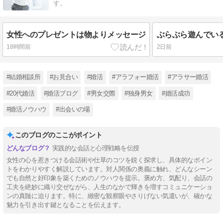
す。
女性へのプレゼントは物よりメッセージ
18時間前
2日前
#結婚相談所
#お見合い
#婚活
#アラフォー婚活
#アラサー婚活
#20代婚活
#婚活ブログ
#男女交際
#独身男女
#婚活成功
#婚活ノウハウ
#出会いの場
このブログのここがポイント
実践的な会話と心理戦略を伝授
女性の心を惹きつける会話術や仕草のコツを鋭く探求し、具体的なポイン
トをわかりやすく解説しています。対人関係の奥義に触れ、どんなシーン
でも自然と好印象を築くためのノウハウを提示。褒め方、気配り、会話の
工夫を絶妙に織り交ぜながら、人生のなかで輝きを増すコミュニケーショ
ンの真髄に迫ります。特に、緻密な観察眼やさりげない気遣いが、確かな
魅力を引き出す鍵となることを伝えます。