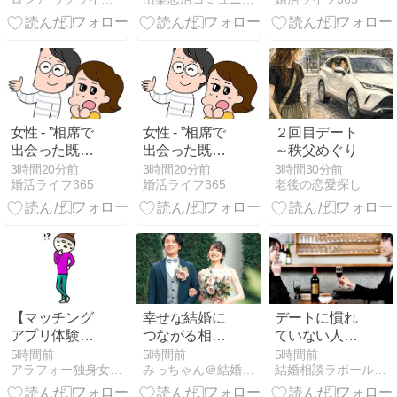
した☕
女性 - ”相席で
女性 - ”相席で
２回目デート
出会った既婚
出会った既婚
～秩父めぐり
者達①”
者達①”
3時間20分前
3時間20分前
3時間30分前
婚活ライフ365
婚活ライフ365
老後の恋愛探し
【マッチング
幸せな結婚に
デートに慣れ
アプリ体験談
つながる相手
ていない人ほ
｜翔12】個人
とは
ど、不器用さ
5時間前
5時間前
5時間前
アラフォー独身女まいの婚活日記
みっちゃん＠結婚相談ラポール横浜
結婚相談ラポール横浜 幸せな結婚へと導くお手伝いをいたします
事業主
の裏に目を向
けよう