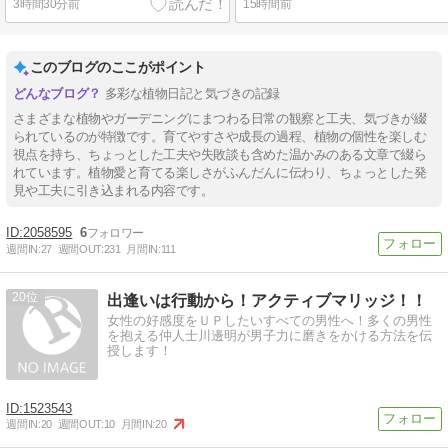
3時間30分前
15時間前
このブログのここがポイント
多彩な植物日記と気づきの記録
さまざまな植物やガーデニングにまつわる日常の観察と工夫、気づきが綴
られているのが特徴です。育てやすさや成長の過程、植物の個性を楽しむ
視点を持ち、ちょっとした工夫や失敗談も含めた温かみのある文章で綴ら
れています。植物愛と育てる楽しさがふんだんに伝わり、ちょっとした発
見や工夫に引き込まれる内容です。
2058595
6
週間IN:
27
週間OUT:
231
月間IN:
111
20
出逢いは行動から！アクティブマリッジ！！
女性の好感度をＵＰしたいすべての男性へ！多くの男性
を抱える仲人士川邊明が男子力に磨きをかける方法を伝
授します！
1523543
週間IN:
20
週間OUT:
10
月間IN:
20