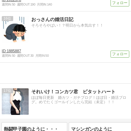
週間IN:
50
週間OUT:
190
月間IN:
140
16
おっさんの婚活日記
そろそろやばい！？明日から本気出す！！
1885887
週間IN:
50
週間OUT:
30
月間IN:
50
17
それいけ！コンカツ君 ピタットハート
ほぼ毎日更新 婚カツ・ガチブログ！ほぼ日・婚活ブロ
グ。めでたくゴールインしたら完結（未定）！！
熱闘甲子園のように・・・
マシンガンのように