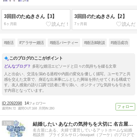
3回目のたぬきさん【3】
3回目のたぬきさん【2】
6ヶ月前
7ヶ月前
#婚活
#アラサー婚活
#婚活パーティー
#婚活体験談
#婚活成功
このブログのここがポイント
多彩な婚活エピソードと日々の気持ちを綴る文章
人と出会い、交流を深める過程や内面の変化を優しく描写。ユーモアと共
感を交えた文章で、身近な出来事にふとした興味を持たせてくれる構成で
す。友人感覚の語り口調で読者に寄り添い、ポジティブな気持ちを引き出
す内容となっています。
2092098
14
週間IN:
72
週間OUT:
168
月間IN:
280
13
結婚したい あなたの気持ちを大切に 名古屋の結婚相談所ブーケ
名古屋にある、夫婦で運営しているアットホームな結婚
相談所 ブライダルサロンbouquet（ブーケ）のブログで