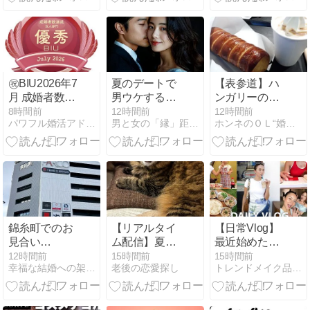
㊗️BIU2026年7
夏のデートで
【表参道】ハ
月 成婚者数優
男ウケする香
ンガリーのお
秀相談室 法人
水
菓子「クルト
8時間前
12時間前
12時間前
パワフル婚活アドバイザーと二人三脚！元気が出る婚活応援ブログ
男と女の「縁」距離恋愛
ホンネのＯＬ“婚活”日記
部門 受賞
シュ」が楽し
めるカフェ
錦糸町でのお
【リアルタイ
【日常Vlog】
見合い
ム配信】夏季
最近始めた英
は・・・
休暇までラス
語の勉強📚週
12時間前
15時間前
15時間前
幸福な結婚への架け橋
老後の恋愛探し
トレンドメイク品質向上委員会(婚活に役立つ劇的メイク動画)
トスパート
末のキャンプ
の様子からお
仕事まで🏕️毎