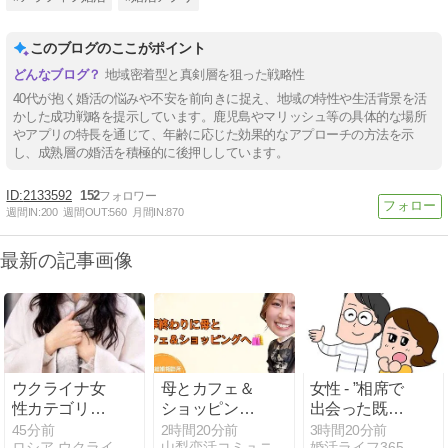
このブログのここがポイント
地域密着型と真剣層を狙った戦略性
40代が抱く婚活の悩みや不安を前向きに捉え、地域の特性や生活背景を活
かした成功戦略を提示しています。鹿児島やマリッシュ等の具体的な場所
やアプリの特長を通じて、年齢に応じた効果的なアプローチの方法を示
し、成熟層の婚活を積極的に後押ししています。
2133592
152
週間IN:
200
週間OUT:
560
月間IN:
870
最新の記事画像
ウクライナ女
母とカフェ＆
女性 - ”相席で
性カテゴリー
ショッピング
出会った既婚
です
へ行ってきま
者達①”
45分前
2時間20分前
3時間20分前
ロシア ウクライナ 国際結婚Harmony スタッフブログ
山梨恋活コミュニティ〜wincere〜公式ブログ
婚活ライフ365