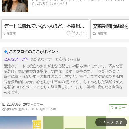
でもみきにおまかせ！
デートに慣れていない人ほど、不器用さの裏に目を向けよう
5時間前
29時間前
このブログのここがポイント
実践的なマナーと心構えを伝授
婚活やデートに役立つさまざまな心配ごとや振る舞いについて、巧みな言
葉選びと鋭い観察力を駆使して解説します。食事のマナーや会話のコツ、
条件に縛られない本当の相性の見つけ方など、実生活ですぐ実践できる内
容を多角的に紹介。心を動かす言葉の使い方や、ちょっとした気配りが人
を惹きつけるポイントとして繰り返し説いており、読者に安心感と自信を
与えます。
2108065
20
週間IN:
420
週間OUT:
1150
月間IN:
1910
もっと見る
arrow_forward_ios