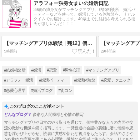
7
アラフォー独身女まいの婚活日記
39歳の独身女がマッチングアプリ、結婚相談所、婚活パ
ーティーなどを使って、婚活している体験談を、リアル
タイムでお届けします。40歳までに結婚を考えられる彼
氏がほしいんだ！！！
【マッチングアプリ体験談｜翔12】個人事業主
5時間前
29時間前
#結婚相談所
#婚活
#恋愛
#男性心理
#マッチングアプリ
#アラフォー婚活
#婚活パーティー
#婚活体験談
#恋愛テクニック
#恋愛心理学
#婚活ブログ
#街コン
このブログのここがポイント
多彩な人間模様と心情の描写
マッチングアプリや日常のやり取りを通じて、個性豊かな人々の内面や交
流の微妙な機微を鋭く描写します。一見普通の会話の裏側に潜む感情や思
惑を浮かび上がらせ、読者に共感や新たな視点をもたらす。会話のささや
かな動きや言葉の裏にある心理戦、微妙な空気感に焦点を当て、リアルな