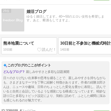
25
婚活ブログ
ゆるく婚活してます。40〜50のエロい女性を希望しま
す。あと、断酒もしてますよ。
熊本地震について
10日前
14日前
このブログのここがポイント
親しみやすさと多彩な話題展開
日々のさりげない出来事や思考を綴ることで、親しみやすさを持ちながら
も、さまざまなテーマを丁寧に紐解く特徴があります。作者の紺勝太郎さ
んは、ニュースや趣味、日常のちょっとした変化を豊かに表現し、読んで
いると自然と会話しているような感覚になる構成になっています。軽妙な
語り口と多彩なトピック設定により、気軽に読めて、ふとした瞬間に深み
も感じられるのが魅力です。
2086699
4