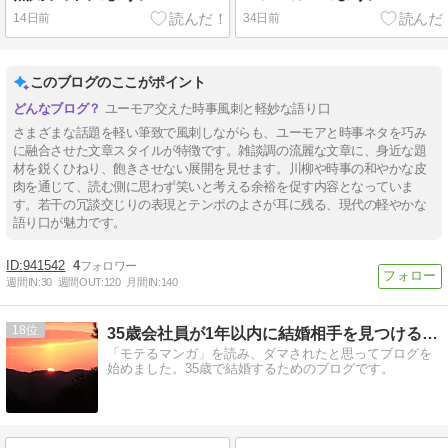
14日前
34日前
このブログのここがポイント
ユーモア交えた時事風刺と軽妙な語り口
さまざまな話題を軽い筆致で風刺しながらも、ユーモアと時事ネタを巧み
に融合させた文章スタイルが特徴です。雑談調の流麗な文章に、身近な題
材を鋭くひねり、飽きさせない展開を見せます。川柳や時事の和やかな皮
肉を通じて、読む側に思わず笑いと考える余裕を促す内容となっていま
す。若干の冗談交じりの表現とテンポのよさが耳に残る、現代の軽やかな
語り口が魅力です。
941542
4
週間IN:
30
週間OUT:
120
月間IN:
140
18
35歳会社員が1年以内に結婚相手を見つけるブログ
「モテるマンガ」を読み、ダマされたと思ってブログを
始めました。35歳で結婚するためのブログです。