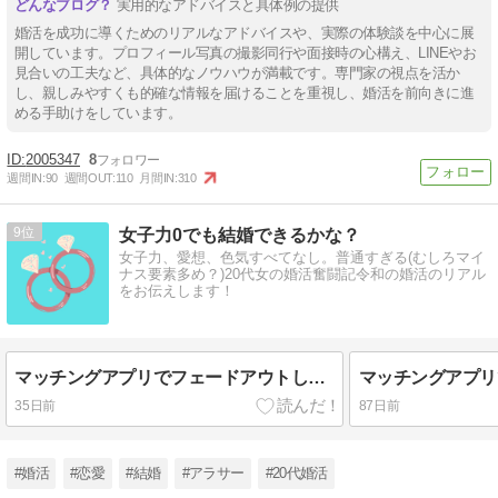
実用的なアドバイスと具体例の提供
婚活を成功に導くためのリアルなアドバイスや、実際の体験談を中心に展
開しています。プロフィール写真の撮影同行や面接時の心構え、LINEやお
見合いの工夫など、具体的なノウハウが満載です。専門家の視点を活か
し、親しみやすくも的確な情報を届けることを重視し、婚活を前向きに進
める手助けをしています。
2005347
8
週間IN:
90
週間OUT:
110
月間IN:
310
9
女子力0でも結婚できるかな？
女子力、愛想、色気すべてなし。普通すぎる(むしろマイ
ナス要素多め？)20代女の婚活奮闘記令和の婚活のリアル
をお伝えします！
マッチングアプリでフェードアウトした話③
35日前
87日前
#婚活
#恋愛
#結婚
#アラサー
#20代婚活