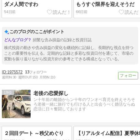
ダメ人間ですわ
もうすぐ限界を迎えそうだ
54日前
66日前
このブログのここがポイント
頻繁な含み損益の記録と投資日誌
株式投資の動きや含み損益の変化を継続的に記録し、長期的な視点を持つ
ことの重要性を伝える。定期的な記録と多彩な投資日付を通じて、市場の
変動を振り返りながら投資方針の参考とできる構成となっている。
1975572
13
週間IN:
30
週間OUT:
150
月間IN:
110
19
老後の恋愛探し
ン十年前の離婚からン十年のワンオペ育児を終えそろそ
ろ老後一緒に旅行でも行ける人と出会うべく婚活ならぬ
恋活に日々奮闘しております
２回目デート ～秩父めぐり