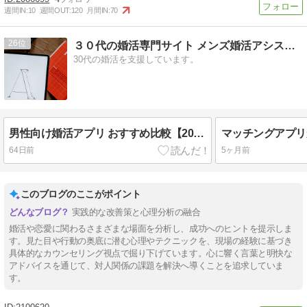
週間IN:
10
週間OUT:
120
月間IN:
70
26
３０代の婚活専門サイト メンズ婚活アシスト for 30’s
30代の婚活を支援しています。
男性向け婚活アプリ おすすめ比較【2026年最新】
64日前
5ヶ月前
このブログのここがポイント
実践的な改善策と心理分析の融合
婚活や恋愛に関わるさまざまな場面を分析し、成功へのヒントを提示しま
す。見た目や行動の奥底に潜む心理やテクニックを、現場の経験に基づき
具体的なカウンセリング視点で掘り下げています。心に響く言葉と明快な
アドバイスを通じて、対人関係の課題を解決へ導くことを追求していま
す。