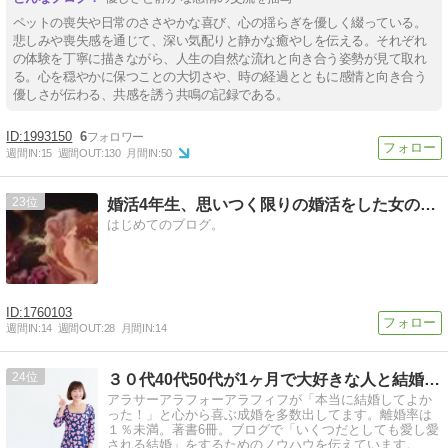
ペットの喪失や日常のささやかな喜び、心の揺らぎを優しく綴っている。
悲しみや喪失感を通じて、深い気配りと静かな癒やしを伝える。それぞれ
の体験を丁寧に描きながら、人生の自然な流れと向き合う姿勢が見て取れ
る。心を穏やかに保つことの大切さや、時の経過とともに感情と向き合う
優しさが伝わる、共感を誘う共鳴の記録である。
1993150
6
週間IN:
15
週間OUT:
130
月間IN:
50
23
婚活4年生、思いつく限りの婚活をした女の活動記
はじめてのブログ。
1760103
週間IN:
14
週間OUT:
28
月間IN:
14
24
３０代40代50代が1ヶ月で大好きな人と結婚！ハピ婚相談所
アラサーアラフォーアラフィフが「本当に結婚してよか
った！」と心から喜ぶ成婚を多数出してます。離婚率は
１％未満。著書6冊。ブログで「いくつだとしても愛し愛
される結婚」をするためのノウハウを伝えています。