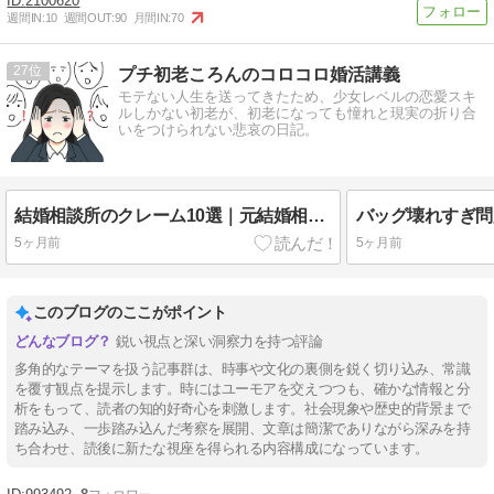
2100620
週間IN:
10
週間OUT:
90
月間IN:
70
27
プチ初老ころんのコロコロ婚活講義
モテない人生を送ってきたため、少女レベルの恋愛スキ
ルしかない初老が、初老になっても憧れと現実の折り合
いをつけられない悲哀の日記。
結婚相談所のクレーム10選｜元結婚相談員が見た実態
5ヶ月前
5ヶ月前
このブログのここがポイント
鋭い視点と深い洞察力を持つ評論
多角的なテーマを扱う記事群は、時事や文化の裏側を鋭く切り込み、常識
を覆す観点を提示します。時にはユーモアを交えつつも、確かな情報と分
析をもって、読者の知的好奇心を刺激します。社会現象や歴史的背景まで
踏み込み、一歩踏み込んだ考察を展開、文章は簡潔でありながら深みを持
ち合わせ、読後に新たな視座を得られる内容構成になっています。