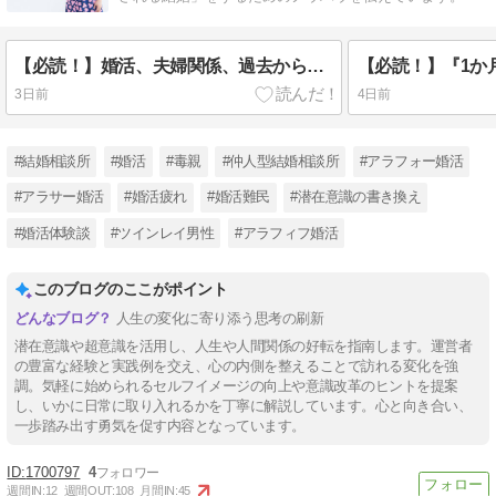
【必読！】婚活、夫婦関係、過去からの情報に惑わされない方法とは？？
3日前
4日前
#結婚相談所
#婚活
#毒親
#仲人型結婚相談所
#アラフォー婚活
#アラサー婚活
#婚活疲れ
#婚活難民
#潜在意識の書き換え
#婚活体験談
#ツインレイ男性
#アラフィフ婚活
このブログのここがポイント
人生の変化に寄り添う思考の刷新
潜在意識や超意識を活用し、人生や人間関係の好転を指南します。運営者
の豊富な経験と実践例を交え、心の内側を整えることで訪れる変化を強
調。気軽に始められるセルフイメージの向上や意識改革のヒントを提案
し、いかに日常に取り入れるかを丁寧に解説しています。心と向き合い、
一歩踏み出す勇気を促す内容となっています。
1700797
4
週間IN:
12
週間OUT:
108
月間IN:
45