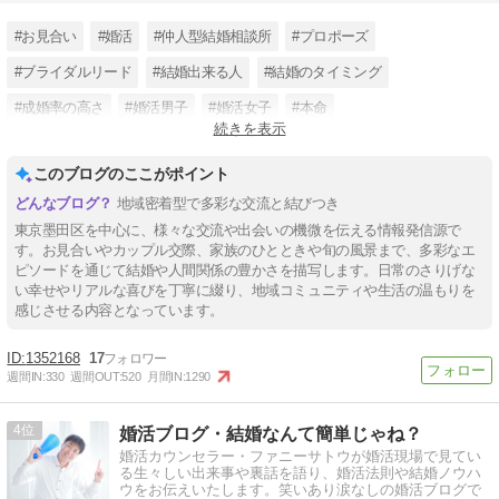
#お見合い
#婚活
#仲人型結婚相談所
#プロポーズ
#ブライダルリード
#結婚出来る人
#結婚のタイミング
#成婚率の高さ
#婚活男子
#婚活女子
#本命
続きを表示
#現在の日本の結婚の状況
このブログのここがポイント
地域密着型で多彩な交流と結びつき
東京墨田区を中心に、様々な交流や出会いの機微を伝える情報発信源で
す。お見合いやカップル交際、家族のひとときや旬の風景まで、多彩なエ
ピソードを通じて結婚や人間関係の豊かさを描写します。日常のさりげな
い幸せやリアルな喜びを丁寧に綴り、地域コミュニティや生活の温もりを
感じさせる内容となっています。
1352168
17
週間IN:
330
週間OUT:
520
月間IN:
1290
4
婚活ブログ・結婚なんて簡単じゃね？
婚活カウンセラー・ファニーサトウが婚活現場で見てい
る生々しい出来事や裏話を語り、婚活法則や結婚ノウハ
ウをお伝えいたします。笑いあり涙なしの婚活ブログで