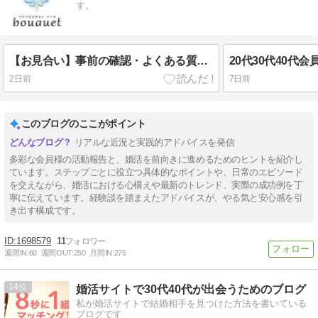
す。
【お見合い】事前の確認・よくある質問・大切な心構えについて
20代30代40代
2日前
7日前
このブログのここがポイント
リアルな近況と実践的アドバイスを発信
多彩な会員様の活動報告と、婚活を前向きに進めるためのヒントを紹介し
ています。ステップごとに役立つ具体的なポイントや、日常のエピソード
を交えながら、婚活における心構えや最新のトレンド、実際の成功例を丁
寧に伝えています。経験談を踏まえたアドバイスが、やる気と安心感を引
き出す構成です。
1698579
11
週間IN:
60
週間OUT:
250
月間IN:
275
14
婚活サイトで30代40代が出会うためのブログ
私が婚活サイトで結婚相手を見つけた方法を書いている
ブログです