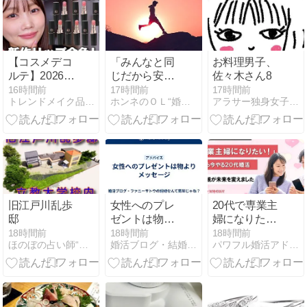
日充実✨
【コスメデコ
「みんなと同
お料理男子、
ルテ】2026年
じだから安
佐々木さん8
新作リップ💄
心」から抜け
16時間前
17時間前
17時間前
トレンドメイク品質向上委員会(婚活に役立つ劇的メイク動画)
ホンネのＯＬ“婚活”日記
アラサー独身女子さゆりの徒然日記
コスデコ全色
出そう！
レビュー【ル
ージュデコル
テクリームサ
テン】
旧江戸川乱歩
女性へのプレ
20代で専業主
邸
ゼントは物よ
婦になりた
りメッセージ
い！そんな願
18時間前
18時間前
18時間前
ほのぼの占い師“村野大衡”
婚活ブログ・結婚なんて簡単じゃね？
パワフル婚活アドバイザーと二人三脚！元気が出る婚活応援ブログ
いを叶えた婚
活ストーリー