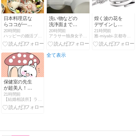
日本料理店な
洗い物などの
煌く波の花を
らココが一
洗浄面まで考
デザインした
番！
慮されている
セットリング
20時間前
20時間前
21時間前
ハッピーの婚活ブログ
アラサー独身女子さゆりの徒然日記
雅-miyabi-京都寺町 スタッフブログ
浄水器！
【京都本店】
全て表示
保健室の先生
が超美人！保
健室で働く美
21時間前
【結婚相談所】ラポールアンカーの婚活体験談
人女性の婚活
での人気度
は？