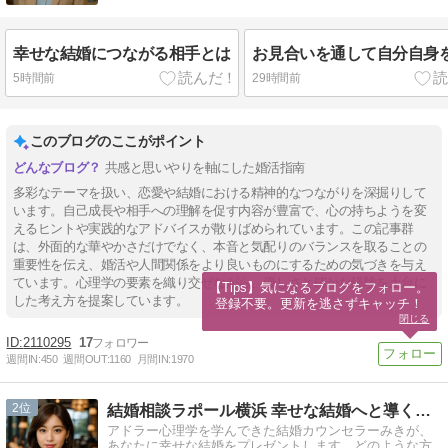
幸せな結婚につながる相手とは
お見合いを通して自分自身
5時間前
29時間前
このブログのここがポイント
共感と思いやりを軸にした婚活指南
多彩なテーマを扱い、恋愛や結婚における精神的なつながりを深掘りして
います。自己成長や相手への理解を促す内容が豊富で、心の持ちようを変
えるヒントや実践的なアドバイスが散りばめられています。この記事群
は、外面的な華やかさだけでなく、本音と気配りのバランスを取ることの
重要性を伝え、婚活や人間関係をより良いものにするための気づきを与え
ています。心理学の要素を織り交ぜながら、優しさと確かな経験を土台に
【Tips】気になるブログをフォロー。

した考え方を提案しています。
登録不要。更新を逃さずキャッチ！
閉じる
2110295
17
週間IN:
450
週間OUT:
1160
月間IN:
1970
2
結婚相談ラポール横浜 幸せな結婚へと導くお手伝いをいたします
アドラー心理学を学んできた結婚カウンセラーみきが、
あなたに幸せな結婚をプレゼントします。どのような方