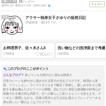
2059524
15
週間IN:
310
週間OUT:
1020
月間IN:
1360
5
アラサー独身女子さゆりの徒然日記
28歳独身、婚活中です。
お料理男子、佐々木さん8
17時間前
20時間前
このブログのここがポイント
多ジャンルを軽やかに束ねる雑多さ
日常のシーンを鮮やかに描き出す文章力が光るブログです。料理から美
容、ファッション、ライフスタイルまで幅広く取材し、親しみやすさと新
鮮さを兼ね備えたエピソードが満載。読むたびに身近な価値観や好奇心が
刺激される魅力的な内容で、日々の暮らしに彩りとヒントを添えます。テ
ンポよく展開しながら、読者の気持ちを引き込む鋭さとフレンドリーさを
併せ持った一冊のようなブログです。