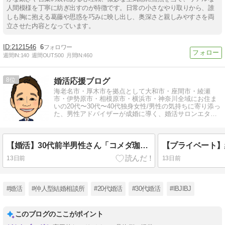
人間模様を丁寧に紡ぎ出すのが特徴です。日常の小さなやり取りから、誰
しも胸に抱える葛藤や思惑を巧みに映し出し、奥深さと親しみやすさを両
立させた内容となっています。
2121546
6
週間IN:
140
週間OUT:
500
月間IN:
460
8
婚活応援ブログ
海老名市・厚木市を拠点として大和市・座間市・綾瀬
市・伊勢原市・相模原市・横浜市・神奈川全域にお住ま
いの20代〜30代〜40代独身女性/男性の気持ちに寄り添っ
た、男性アドバイザーが成婚に導く、婚活サロンエター
ナルブリッジ結婚相談所
【婚活】30代前半男性さん「コメダ珈琲海老名大谷店」にて無料相談
13日前
13日前
#婚活
#仲人型結婚相談所
#20代婚活
#30代婚活
#IBJIBJ
このブログのここがポイント