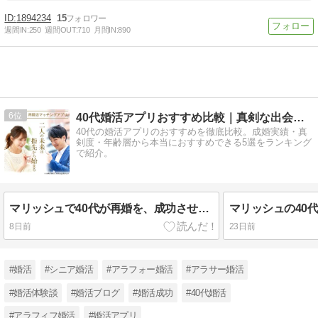
1894234
15
週間IN:
250
週間OUT:
710
月間IN:
890
6
40代婚活アプリおすすめ比較｜真剣な出会いを見付ける！
40代の婚活アプリのおすすめを徹底比較。成婚実績・真
剣度・年齢層から本当におすすめできる5選をランキング
で紹介。
マリッシュで40代が再婚を、成功させるポイントを解説！
8日前
23日前
#婚活
#シニア婚活
#アラフォー婚活
#アラサー婚活
#婚活体験談
#婚活ブログ
#婚活成功
#40代婚活
#アラフィフ婚活
#婚活アプリ