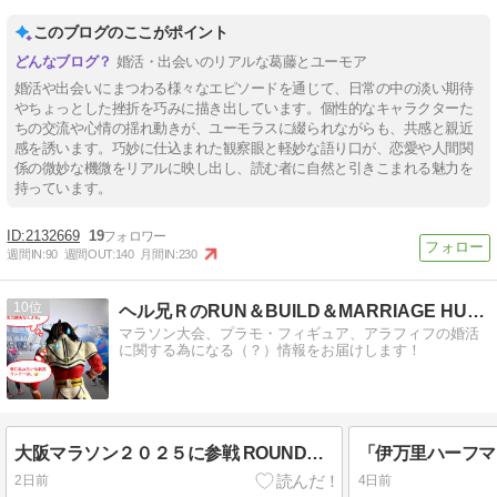
このブログのここがポイント
婚活・出会いのリアルな葛藤とユーモア
婚活や出会いにまつわる様々なエピソードを通じて、日常の中の淡い期待
やちょっとした挫折を巧みに描き出しています。個性的なキャラクターた
ちの交流や心情の揺れ動きが、ユーモラスに綴られながらも、共感と親近
感を誘います。巧妙に仕込まれた観察眼と軽妙な語り口が、恋愛や人間関
係の微妙な機微をリアルに映し出し、読む者に自然と引きこまれる魅力を
持っています。
2132669
19
週間IN:
90
週間OUT:
140
月間IN:
230
10
ヘル兄ＲのRUN＆BUILD＆MARRIAGE HUNT
マラソン大会、プラモ・フィギュア、アラフィフの婚活
に関する為になる（？）情報をお届けします！
大阪マラソン２０２５に参戦 ROUND１６「やっと果たせたこと」
2日前
4日前