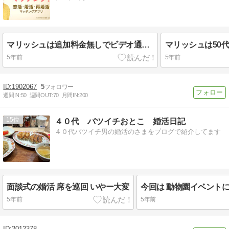
マリッシュは追加料金無しでビデオ通話が利用できるよ！
5年前
5年前
1902067
5
週間IN:
50
週間OUT:
70
月間IN:
200
15
４０代 バツイチおとこ 婚活日記
４０代バツイチ男の婚活のさまをブログで紹介してます
面談式の婚活 席を巡回 いやー大変
5年前
5年前
2012378