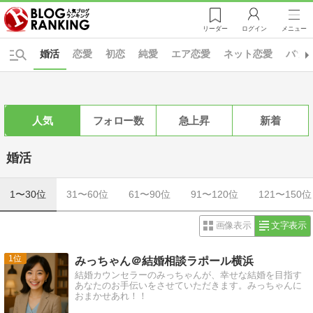
リーダー
ログイン
メニュー
婚活
恋愛
初恋
純愛
エア恋愛
ネット恋愛
バツ
人気
フォロー数
急上昇
新着
婚活
1〜30位
31〜60位
61〜90位
91〜120位
121〜150位
画像表示
文字表示
1
みっちゃん＠結婚相談ラポール横浜
結婚カウンセラーのみっちゃんが、幸せな結婚を目指す
あなたのお手伝いをさせていただきます。みっちゃんに
おまかせあれ！！