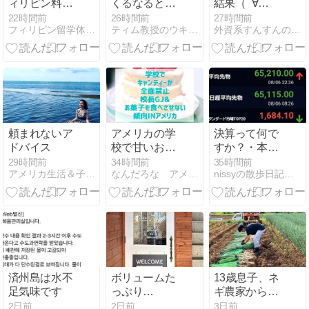
ィリピン料理
くるなると」
結果（ ´∀
を徹底解説！
も大人気
｀）！？日本
22時間前
26時間前
27時間前
フィリピン留学体験談ラジオ
ティム教授のウキウキ海外旅行
外資系すんすんの秘密メモ｜人生を豊かにする考え方と戦略
日本人にもお
語処理から学
いしいオスス
ぶこと
メの料理36選
頼まれないア
アメリカの学
決算って何で
ドバイス
校で甘いお菓
すか？・本日
子が制限され
の日本株
29時間前
34時間前
35時間前
アメリカ生活＆子育て、恋愛、国際再婚日記
なんだろな アメリカ
nissyの散歩日記＋α〜韓国留学編〜
ることも？誕
生日・スナッ
ク・アレルギ
ー配慮の文化
紹介
済州島は水不
ボリュームた
13歳息子、ネ
足気味です
っぷり
ギ農家から帰
「Como
ってきた—海
2日前
2日前
3日前