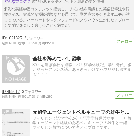
遊び心ある英語メソッドと最新の学習情報
多彩な英語学習コンテンツを提供し、リズム感を意識した英語習得法や語
彙クイズ、実践的な模擬試験などを通じて、学習意欲を引き出す工夫が詰
まっている。ハーバードやスタンフォードのノウハウを生かしたアプロー
チで学びを楽しく磨けることが魅力だ。
1621325
3
週間IN:
70
週間OUT:
250
月間IN:
290
5
会社を辞めてパリ留学
30才を過ぎ会社を退職。パリ留学体験記。学生時代、嫌
いだったフランス語。あるきっかけでハマリだし留学ま
で・・・
488612
2
週間IN:
50
週間OUT:
20
月間IN:
280
6
元留学エージェントベルキューブの雄牛と考える フィリピン留…
フィリピンで語学学校2校 + 語学学校運営サポート + 留
学エージェント経験のあるベルキューブの雄牛と一緒に
フィリピン留学について考えるブログです。