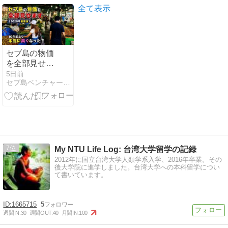
全て表示
セブ島の物価
を全部見せま
す【2026年最
5日前
セブ島ベンチャー社長ブログ / 寺本雄平
新版】10年前
より本当に高
くなった？
7
My NTU Life Log: 台湾大学留学の記録
2012年に国立台湾大学人類学系入学、2016年卒業。その
後大学院に進学しました。台湾大学への本科留学につい
て書いています。
1665715
5
週間IN:
30
週間OUT:
40
月間IN:
100