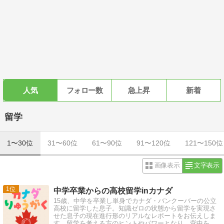
人気
フォロー数
急上昇
新着
留学
1〜30位
31〜60位
61〜90位
91〜120位
121〜150位
画像表示
文字表示
1
中学卒業からの高校留学inカナダ
15歳、中学を卒業し単身でカナダ・バンクーバーの公立
高校に留学した息子。知識ゼロの状態から留学を実現さ
せた息子の現在進行形のリアルなレポートをお伝えしま
す。留学を考える方のヒントやパワーとなり、背中をそ