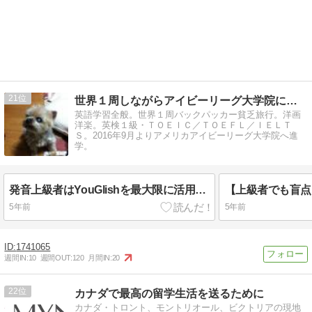
21
世界１周しながらアイビーリーグ大学院に合格する英語
英語学習全般。世界１周バックパッカー貧乏旅行。洋画
洋楽。英検１級・ＴＯＥＩＣ／ＴＯＥＦＬ／ＩＥＬＴ
Ｓ。2016年9月よりアメリカアイビーリーグ大学院へ進
学。
発音上級者はYouGlishを最大限に活用しよう：フレーズのアクセント確認も必須
5年前
5年前
1741065
週間IN:
10
週間OUT:
120
月間IN:
20
22
カナダで最高の留学生活を送るために
カナダ・トロント、モントリオール、ビクトリアの現地