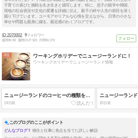
子育ての喜びと挑戦を生き生きと描写します。特に、息子の留学や帰国、
現地の社会状況や文化の変遷を詳細に伝え、親子の絆や人生の節目を深く
掘り下げています。ユーモアやリアルな心情を交えながら、日常の小さな
幸せや問題も親身に綴る、親近感のわくブログです。
2070002
9
週間IN:
90
週間OUT:
320
月間IN:
270
3
ワーキングホリデーでニュージーランドに！
ワーキングホリデーでニュージーランド情報
ニュージーランドのコーヒーの種類を元バリスタが解説
19日前
20日前
このブログのここがポイント
移住と仕事に焦点を当てた詳しい解説