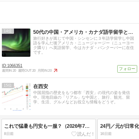
14
50代の中国・アメリカ・カナダ語学留学と旅行の日記
旅行好きが嵩じて中国・シンセンに３年語学留学し中国
語を学んだ後アメリカ・ニュージャージー（ニューヨー
ク隣り）へ英語留学、今はカナダ・バンクーバーに在住
です。
1066351
週間IN:
20
週間OUT:
20
月間IN:
20
15
在西安
中国屈指の歴史をもつ都市「西安」の現代の姿を発信
中。現地目線の「リアル」な中国と、旅行、観光、留
学、生活、グルメなどお役立ち情報をどうぞ。
これで猛暑も円安も一服？（2026年7月31日の人民元）
8日前
16日前