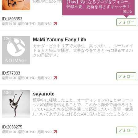
の留学日記を付けていきます(^-^)/
【Tips】気になるブログをフォロー。

登録不要。更新を逃さずキャッチ！
閉じる
1893353
週間IN:
20
週間OUT:
40
月間IN:
30
12
MaMi Yammy Easy Life
カナダ・ビクトリアで大学生、真っ只中。。ルームメイ
ト５人と毎日大騒ぎ。大事な今をてきと〜に綴るマミパ
クの日記デス。
577333
週間IN:
20
週間OUT:
40
月間IN:
20
13
sayanote
留学中に経験したこと、オーディションのことやヨーロ
ッパの情報を伝えることで、これから海外で頑張ろうと
している人たちを記事を通して応援したい！美容・健康
について女子力を上げるために良いと思ったことをシェ
アしていきたいです♪
2033275
週間IN:
20
週間OUT:
30
月間IN:
20