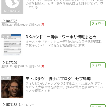
の留学日記と、ビザ・語学学校の口コミ評判ブログ。ワ
ーホリも
1046723
週間IN:
10
週間OUT:
40
月間IN:
20
25
DKのシドニー留学・ワーホリ情報まとめ
オーストラリア・シドニー専門の愉快な留学代理店DK。
学校キャンペーン情報など最新情報が満載！
1127290
週間IN:
10
週間OUT:
40
月間IN:
20
26
モトボサツ 勝手にブログ セブ島編
フィリピンのジャングルで２年生活・・現在大学でフィ
リピン人大学生達を調教中。お金の運用と語学のアドバ
イスを得意とする
1571182
3