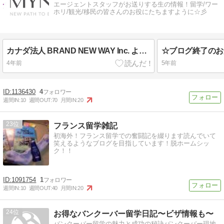
エージェントスタッフがお送りする生の情報！留学/ワー
ホリ/観光/移民の皆さんのお役にたちますように☆彡
カナダ法人 BRAND NEW WAY Inc. より、社名変更のお知らせ
☆ブログ終了のお
4年前
5年前
1136430
4
週間IN:
10
週間OUT:
70
月間IN:
20
23
フランス留学雑記
初海外！フランス留学での奮闘記を綴ります読んでいて
笑えるようなブログを目指しています！脱ホームシッ
ク！！
1091754
1
週間IN:
10
週間OUT:
40
月間IN:
20
24
お得なバンクーバー留学日記〜ビザ情報も〜
バンクーバー留学の魅力と成功の秘訣バンクーバー現地