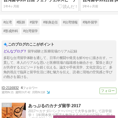
1年4ヶ月前
1年4ヶ月前
#台湾
#医師
#留学
#単身赴任
#台湾情報
#海外留学
#形成外科
#台湾留学
このブログのここがポイント
留学経験と医療現場のリアル記録
多彩な台湾留学体験を通して、日常の奮闘や発見を鮮やかに描き出す。一
貫して、本人のリアルな思いと医療現場の臨場感を融合させ、緊張と喜び
が共存するエピソードを鋭く伝える。論文や手術見学、文化交流など、多
角的視点で臨床と留学生活に潜む魅力を伝え、読者に現地の空気感と学び
の熱さを届ける。
2116932
4
週間IN:
21
週間OUT:
42
月間IN:
118
11
あっぷるのカナダ留学 2017
2017〜カナダ/バンクーバーにて大学を休学して語学留
学！ 1年間本気で英語を勉強するのでその記録と、日々