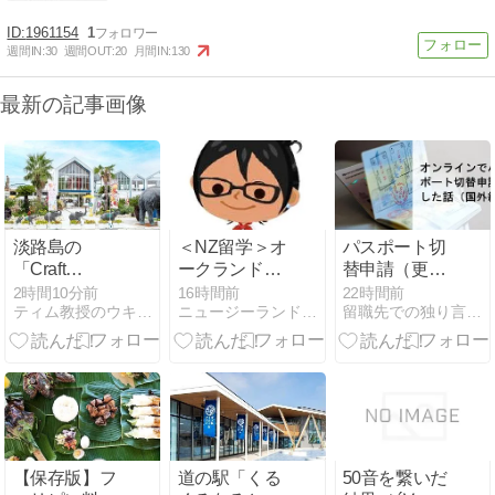
1961154
1
週間IN:
30
週間OUT:
20
月間IN:
130
最新の記事画像
淡路島の
＜NZ留学＞オ
パスポート切
「Craft
ークランド
替申請（更
Circus」に行
NZLC、10代
新）で苦労し
2時間10分前
16時間前
22時間前
ティム教授のウキウキ海外旅行
ニュージーランド留学の無料相談
留職先での独り言＠ルイジアナ改めマサチューセッツ
ってみた
学生 春休み留
たこと
学
【保存版】フ
道の駅「くる
50音を繋いだ