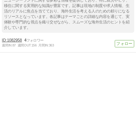
ニュージーランドに関する多彩な情報を提供しており、特に就労やビザ、
移住に関する実用的な知識が豊富です。記事は現地の制度や求人情報、生
活のリアルに焦点を当てており、海外生活を考える人のための頼りになる
リソースとなっています。各記事はテーマごとの詳細な内容を通じて、実
体験や専門的な視点を織り交ぜながら、スムーズな海外生活のヒントを紹
介しています。
1082958
4
週間IN:
87
週間OUT:
156
月間IN:
363