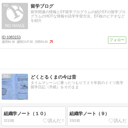
8
留学ブログ
留学関連の情報とEF留学プログラムの紹介EFの留学プロ
グラムのHOTな情報や語学学習方法、EF校のビデオなど
を紹介
1083153
週間IN:
30
週間OUT:
50
月間IN:
30
9
どくとるくまの今は昔
タイムマシーンに乗ったつもりで２５年前のドイツ医学
留学日記（手紙）をそのまま
組織学ノート（１０）
組織学ノート（９）
32日前
33日前