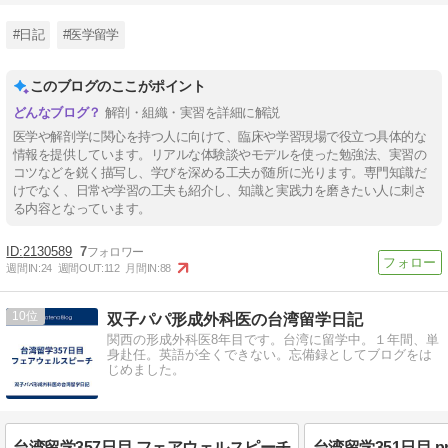
#日記
#医学留学
このブログのここがポイント
解剖・組織・実習を詳細に解説
医学や解剖学に関心を持つ人に向けて、臨床や学習現場で役立つ具体的な
情報を提供しています。リアルな体験談やモデルを使った勉強法、実習の
コツなどを鋭く描写し、学びを深める工夫が随所に光ります。専門知識だ
けでなく、日常や学習の工夫も紹介し、知識と実践力を磨きたい人に刺さ
る内容となっています。
2130589
7
週間IN:
24
週間OUT:
112
月間IN:
88
10
双子パパ形成外科医の台湾留学日記
関西の形成外科医8年目です。台湾に留学中。１年間、単
身赴任。英語が全くできない。忘備録としてブログをは
じめました。
台湾留学357日目 フェアウェルスピーチ
台湾留学351日目 pr