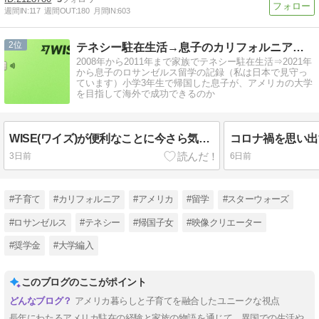
週間IN:
117
週間OUT:
180
月間IN:
603
2
テネシー駐在生活→息子のカリフォルニア留学
2008年から2011年まで家族でテネシー駐在生活⇒2021年
から息子のロサンゼルス留学の記録（私は日本で見守っ
ています）小学3年生で帰国した息子が、アメリカの大学
を目指して海外で成功できるのか
WISE(ワイズ)が便利なことに今さら気付いた
3日前
6日前
#子育て
#カリフォルニア
#アメリカ
#留学
#スターウォーズ
#ロサンゼルス
#テネシー
#帰国子女
#映像クリエーター
#奨学金
#大学編入
このブログのここがポイント
アメリカ暮らしと子育てを融合したユニークな視点
長年にわたるアメリカ駐在の経験と家族の物語を通じて、異国での生活や