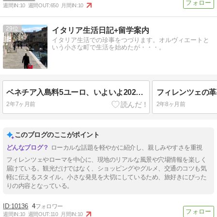
週間IN:
10
週間OUT:
650
月間IN:
10
29
イタリア生活日記+留学案内
イタリア生活での珍事をつづります。オルヴィエートと
いう小さな町で生活を始めたが・・・。
ベネチア入島料5ユーロ、いよいよ2024年4月25日から開始！
フィレンツェの革
2年7ヶ月前
2年8ヶ月前
このブログのここがポイント
ローカルな話題を軽やかに紹介し、親しみやすさを重視
フィレンツェやローマを中心に、現地のリアルな風景や穴場情報を楽しく
届けている。観光だけではなく、ショッピングやグルメ、交通のコツも気
軽に伝えるスタイル。小さな発見を大切にしているため、旅好きにぴった
りの内容となっている。
10136
4
週間IN:
10
週間OUT:
110
月間IN:
10