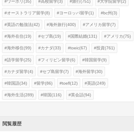
ワーホリ(35)
高校留学(3)
旅行(751)
大学院留学(2)
オーストラリア留学(8)
ヨーロッパ留学(1)
bc州(3)
英語の勉強法(42)
海外旅行(400)
アメリカ留学(7)
海外在住(19)
セブ島(19)
国際結婚(131)
アメリカ(75)
海外移住(99)
カナダ(33)
toeic(67)
投資(761)
語学留学(25)
フィリピン留学(6)
韓国留学(9)
カナダ留学(4)
セブ島留学(7)
海外留学(30)
韓国語(34)
留学(86)
toefl(12)
英語(249)
海外生活(289)
韓国(116)
英会話(94)
閲覧履歴