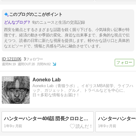
このブログのここがポイント
旬のニュースと生活の交流記録
西安を拠点とするさまざまな話題を鋭く掘り下げる、小気味良い記事が特
徴です。経済の動きや季節の変化、身近な出来事まで、多角的な視点で伝
えつつ、読者の日常に新たな視座を提供します。軽やかな語り口と具体的
なエピソードで、情報と共感を巧みに融合させています。
1211106
3
週間IN:
19
週間OUT:
20
月間IN:
82
16
Aoneko Lab
Aoneko Lab（青猫ラボ）。イギリスMBA留学、ライフハ
ック、ガジェット、グルメ、トラベルなどを中心に、
日々多彩な情報をお届け！
ハンターハンター406話 団長クロロとジャイロの関係性
1年9ヶ月前
1年9ヶ月前