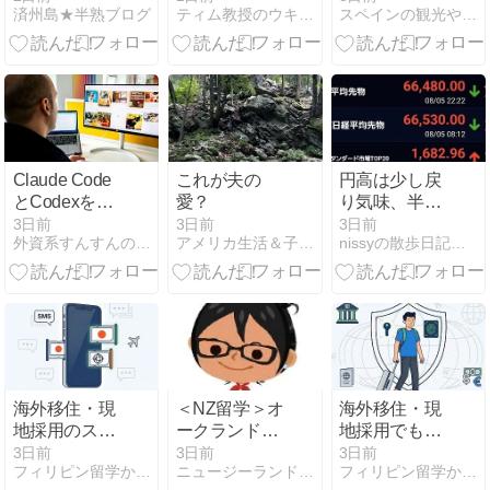
済州島★半熟ブログ
ティム教授のウキウキ海外旅行
スペインの観光や留学生活情報を発信する〜オトラスペイン〜
Seimpre」
外在住ママが
見た「前と
後」
Claude Code
これが夫の
円高は少し戻
とCodexを活
愛？
り気味、半導
用したタスク
体関連は強
3日前
3日前
3日前
外資系すんすんの秘密メモ｜人生を豊かにする考え方と戦略
アメリカ生活＆子育て、恋愛、国際再婚日記
nissyの散歩日記＋α〜韓国留学編〜
管理の方法
い！・本日の
日本株
海外移住・現
＜NZ留学＞オ
海外移住・現
地採用のスマ
ークランド
地採用でも口
ホはどうす
Auckland
座維持できる
3日前
3日前
3日前
フィリピン留学からの。
ニュージーランド留学の無料相談
フィリピン留学からの。
る？日本の番
English
日本の銀行全