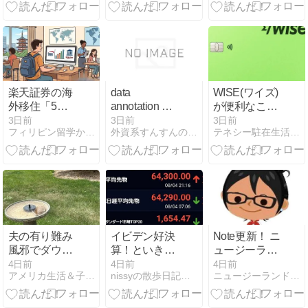
号維持・解
Academy アク
6選！非居住
約・格安
ティビティー
者の手続き・
SIM（povo・
比較・注意点
楽天）の最適
まとめ
解
楽天証券の海
data
WISE(ワイズ)
外移住「5年
annotation バ
が便利なこと
ルール」を徹
イトで在宅副
に今さら気付
3日前
3日前
3日前
フィリピン留学からの。
外資系すんすんの秘密メモ｜人生を豊かにする考え方と戦略
テネシー駐在生活→息子のカリフォルニア留学
底解説！
業を始める方
いた
NISA・株はど
法と報酬
うなる？注意
点と手続きの
流れ
夫の有り難み
イビデン好決
Note更新！ ニ
風邪でダウン
算！といきな
ュージーラン
中
り強くなった
ド中学高校留
4日前
4日前
4日前
アメリカ生活＆子育て、恋愛、国際再婚日記
nissyの散歩日記＋α〜韓国留学編〜
ニュージーランド留学の無料相談
半導体・電線
学にかかる費
株・本日の日
用 ホークスベ
本株
イ公立校編