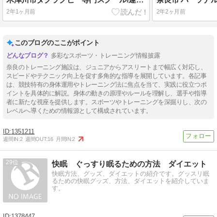
2年1ヶ月前
2年2ヶ月前
このブログのここがポイント
多彩なスポーツ・トレーニング情報披露
奈良のトレーニング施設は、ジュニアからアスリートまで幅広く対応し、
スピードやテクニック向上を促す多角的な指導を展開しています。各記事
は、競技特有の身体運用やトレーニング法に焦点を当て、実践に役立つポ
イントを具体的に解説。身体の動きの原理やルールを理解し、選手や指導
者に新たな視座を提供します。スポーツやトレーニングを深掘りし、次の
レベルへ導くための情報源として構成されています。
1351211
週間IN:
2
週間OUT:
16
月間IN:
2
29
快眠 ぐっすり眠るための方法 ダイエット
快眠方法、グッズ、ダイエットの紹介です。グッスリ眠
るための快眠グッズ、方法、ダイエットを紹介していま
す。
1378447