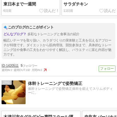
東日本まで一週間
サラダチキン
6日前
11日前
このブログのここがポイント
多彩なトレーニングと食事法の紹介
幅広いテーマを取り扱い、カラダづくりの実体験と工夫を伝えるアプロー
チが特徴です。ダイエットから筋肉増強、競技参加まで、具体的なトレー
ニング法や食事の工夫をわかりやすく解説し、バラエティに富む内容が魅
力です。
1420511
5
週間IN:
2
週間OUT:
102
月間IN:
2
28
体幹トレーニングで姿勢矯正
体幹トレーニングで姿勢矯正体幹を鍛えてスリムボディ
ーに。
木津川市タグラグビー専門スクール/運動能力をあげる素晴らしい競技です！！