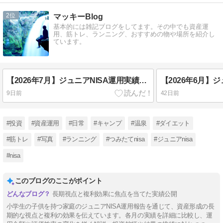
2
マッキーBlog
基本的には雑記ブログをしてます。その中でも資産運
用、筋トレ、ランニング、おすすめの物や場所を紹介し
ています。
【2026年7月】ジュニアNISA運用実績｜追加投資なしで放置した結果を38歳医療職が公開
9日前
42日前
#投資
#資産運用
#日常
#キャンプ
#温泉
#ダイエット
#筋トレ
#写真
#ランニング
#つみたてnisa
#ジュニアnisa
#nisa
このブログのここがポイント
長期視点と複利効果に焦点を当てた実績公開
小学生の子供を持つ家庭のジュニアNISA運用報告を通じて、資産形成の長
期的な視点と複利の効果を伝えています。各月の実績を詳細に比較し、運