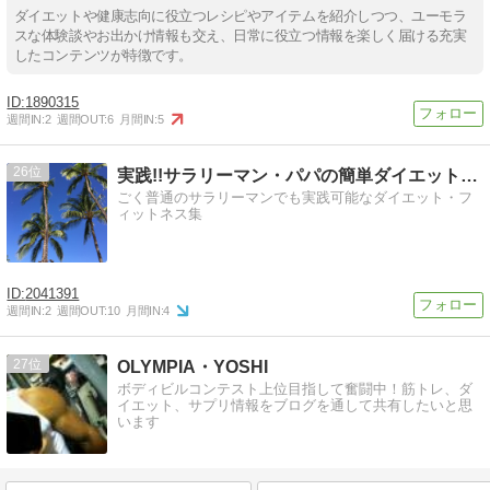
ダイエットや健康志向に役立つレシピやアイテムを紹介しつつ、ユーモラ
スな体験談やお出かけ情報も交え、日常に役立つ情報を楽しく届ける充実
したコンテンツが特徴です。
1890315
週間IN:
2
週間OUT:
6
月間IN:
5
26
実践!!サラリーマン・パパの簡単ダイエット&フィットネス
ごく普通のサラリーマンでも実践可能なダイエット・フ
ィットネス集
2041391
週間IN:
2
週間OUT:
10
月間IN:
4
27
OLYMPIA・YOSHI
ボディビルコンテスト上位目指して奮闘中！筋トレ、ダ
イエット、サプリ情報をブログを通して共有したいと思
います