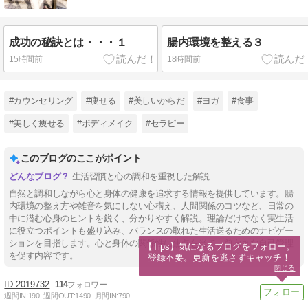
成功の秘訣とは・・・１
腸内環境を整える３
15時間前
18時間前
#カウンセリング
#痩せる
#美しいからだ
#ヨガ
#食事
#美しく痩せる
#ボディメイク
#セラピー
このブログのここがポイント
生活習慣と心の調和を重視した解説
自然と調和しながら心と身体の健康を追求する情報を提供しています。腸
内環境の整え方や雑音を気にしない心構え、人間関係のコツなど、日常の
中に潜む心身のヒントを鋭く、分かりやすく解説。理論だけでなく実生活
に役立つポイントも盛り込み、バランスの取れた生活送るためのナビゲー
ションを目指します。心と身体の関係性に焦点を当て、前向きな自己管理
【Tips】気になるブログをフォロー。

を促す内容です。
登録不要。更新を逃さずキャッチ！
閉じる
2019732
114
週間IN:
190
週間OUT:
1490
月間IN:
790