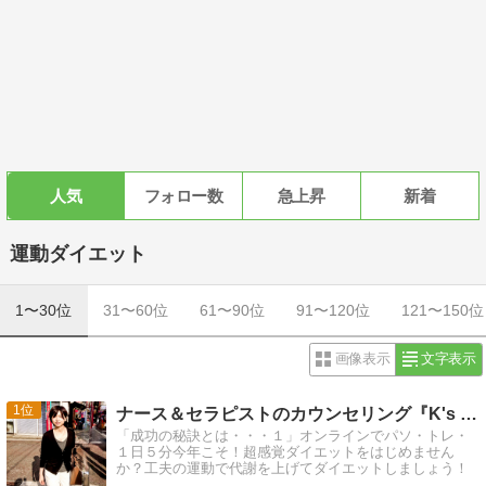
人気
フォロー数
急上昇
新着
運動ダイエット
1〜30位
31〜60位
61〜90位
91〜120位
121〜150位
画像表示
文字表示
1
ナース＆セラピストのカウンセリング『K's パソ・トレ』
「成功の秘訣とは・・・１」オンラインでパソ・トレ・
１日５分今年こそ！超感覚ダイエットをはじめません
か？工夫の運動で代謝を上げてダイエットしましょう！