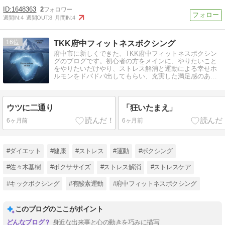
1648363
2
週間IN:
4
週間OUT:
8
月間IN:
4
16
TKK府中フィットネスボクシング
府中市に新しくできた、TKK府中フィットネスボクシン
グのブログです。初心者の方をメインに、やりたいこと
をやりたいだけやり、ストレス解消と運動による幸せホ
ルモンをドパドパ出してもらい、充実した満足感のある
毎日を提供します。
ウツに二通り
「狂いたまえ」
6ヶ月前
6ヶ月前
#ダイエット
#健康
#ストレス
#運動
#ボクシング
#佐々木基樹
#ボクササイズ
#ストレス解消
#ストレスケア
#キックボクシング
#有酸素運動
#府中フィットネスボクシング
このブログのここがポイント
身近な出来事と心の動きを巧みに描写