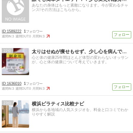
あなたの身体はもっと素敵になります。今が変わるチャ
ンス!その方法はこちらから。
1589222
1
週間IN:
3
週間OUT:
0
月間IN:
3
22
太りはせぬが痩せもせず、少し心を病んでいる
心と体の健康25年間ほとんど体型の変わらないオッサン
が、心と体の健康について考えていきます。
1636010
1
週間IN:
3
週間OUT:
0
月間IN:
3
23
横浜ピラティス比較ナビ
横浜から各地域の人気スタジオを、料金と口コミでわか
りやすく解説