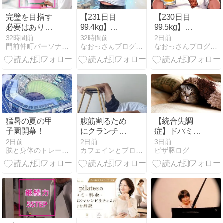
完璧を目指す
【231日目
【230日目
必要はありま
99.4kg】
99.5kg】
せん
100kg越え卒
100kg越え卒
32時間前
32時間前
2日前
門前仲町パーソナルジムHarmony Body
なおっさんブログ〜肉体改造ブログ〜
なおっさんブログ〜肉体改造ブログ〜
業生が挑むエ
業生が挑む伝
アコン工事＆
説の爆絶チー
冷凍庫の霜取
トデイ！焼き
り大作戦！真
そば3袋＆焼
夏の大掃除で
肉食べ放題＆
総消費
カラオケから
4,300kcal超え
の深夜締めカ
と「さくらみ
レーで完全解
猛暑の夏の甲
腹筋割るため
【統合失調
こ教科書」着
放した神の一
子園開幕！
にクランチを
症】ドパミン
弾の夜
日
100回やって
生活からセロ
2日前
2日前
3日前
脳と身体のトレーニングジム BB Activation 公…
カフェインとプロテインの日々
ピザ豚ログ
みた。
トニン生活へ
【陰性症状】