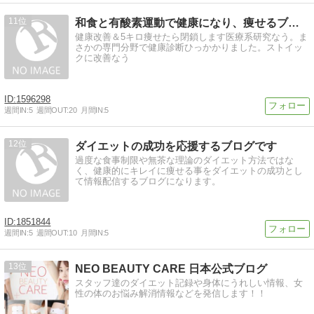
11
和食と有酸素運動で健康になり、痩せるブログ
健康改善＆5キロ痩せたら閉鎖します医療系研究なう。ま
さかの専門分野で健康診断ひっかかりました。ストイッ
クに改善なう
1596298
週間IN:
5
週間OUT:
20
月間IN:
5
12
ダイエットの成功を応援するブログです
過度な食事制限や無茶な理論のダイエット方法ではな
く、健康的にキレイに痩せる事をダイエットの成功とし
て情報配信するブログになります。
1851844
週間IN:
5
週間OUT:
10
月間IN:
5
13
NEO BEAUTY CARE 日本公式ブログ
スタッフ達のダイエット記録や身体にうれしい情報、女
性の体のお悩み解消情報などを発信します！！