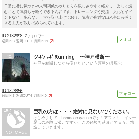
日常に潜む気づきや人間関係のやりとりを親しみやすく紹介し、楽しく読
むことで気持ちを軽くできる内容です。トレーニングや交流、文化的イベ
ントなど、多彩なテーマを取り上げており、読者が身近な出来事に共感で
きる工夫が散りばめられています。
2132698
7
週間IN:
3
週間OUT:
7
月間IN:
19
17
ツギハギ Running 〜神戸横断〜
神戸を縦断しながら痩せたいという願望の具現化
1828856
週間IN:
3
週間OUT:
6
月間IN:
9
18
巨乳の方は・・・絶対に見ないでください。
はじめまして honmonosyouhinです！アフィリエイター
歴はの経験は浅いですが、この経験を踏まえて日々、精
進していきます。