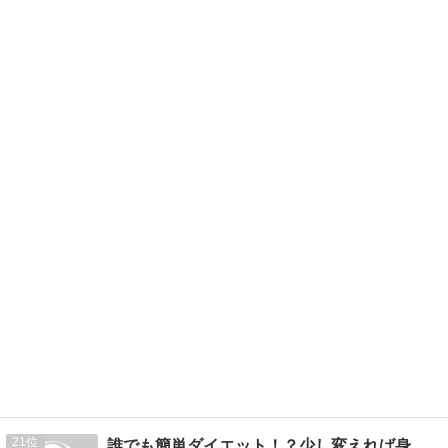
21
誰でも簡単ダイエット！？少し変えれば身体が変わる！