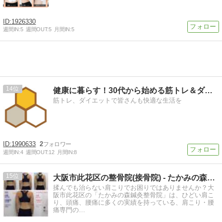
1926330
週間IN:
5
週間OUT:
5
月間IN:
5
14
健康に暮らす！30代から始める筋トレ＆ダイエット
筋トレ、ダイエットで皆さんも快適な生活を
1990633
2
週間IN:
4
週間OUT:
12
月間IN:
8
15
大阪市此花区の整骨院(接骨院) - たかみの森鍼灸整骨院オ…
揉んでも治らない肩こりでお困りではありませんか？大
阪市此花区の「たかみの森鍼灸整骨院」は、ひどい肩こ
り、頭痛、腰痛に多くの実績を持っている、肩こり・腰
痛専門の…