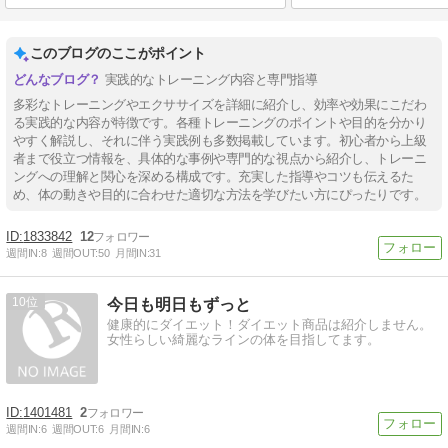
このブログのここがポイント
実践的なトレーニング内容と専門指導
多彩なトレーニングやエクササイズを詳細に紹介し、効率や効果にこだわ
る実践的な内容が特徴です。各種トレーニングのポイントや目的を分かり
やすく解説し、それに伴う実践例も多数掲載しています。初心者から上級
者まで役立つ情報を、具体的な事例や専門的な視点から紹介し、トレーニ
ングへの理解と関心を深める構成です。充実した指導やコツも伝えるた
め、体の動きや目的に合わせた適切な方法を学びたい方にぴったりです。
1833842
12
週間IN:
8
週間OUT:
50
月間IN:
31
10
今日も明日もずっと
健康的にダイエット！ダイエット商品は紹介しません。
女性らしい綺麗なラインの体を目指してます。
1401481
2
週間IN:
6
週間OUT:
6
月間IN:
6