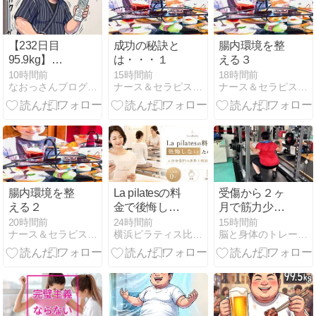
【232日目
成功の秘訣と
腸内環境を整
95.9kg】
は・・・１
える３
100kg越え卒
10時間前
15時間前
18時間前
なおっさんブログ〜肉体改造ブログ〜
ナース＆セラピストのカウンセリング『K's パソ・トレ』
ナース＆セラピストのカウンセリング『K's パソ・トレ』
業生がカロミ
ル目標を緊急
変更！「皮余
り防止」で来
年3月80kgへ
計画修正＆今
年最軽量級
95.9kgへ！
腸内環境を整
La pilatesの料
受傷から２ヶ
える２
金で後悔しな
月で筋力少し
いために｜入
向上！
20時間前
24時間前
15時間前
ナース＆セラピストのカウンセリング『K's パソ・トレ』
横浜ピラティス比較ナビ
脳と身体のトレーニングジム BB Activation 公…
会金0円の条
件と解約ルー
ル