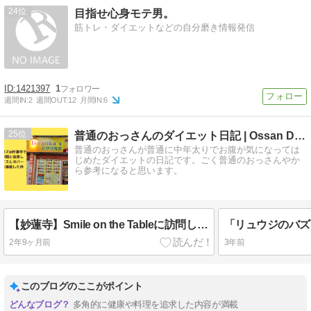
24
目指せ心身モテ男。
筋トレ・ダイエットなどの自分磨き情報発信
1421397
1
週間IN:
2
週間OUT:
12
月間IN:
6
25
普通のおっさんのダイエット日記 | Ossan Diet …
普通のおっさんが普通に中年太りでお腹が気になっては
じめたダイエットの日記です。ごく普通のおっさんやか
ら参考になると思います。
【妙蓮寺】Smile on the Tableに訪問した件
2年9ヶ月前
3年前
このブログのここがポイント
多角的に健康や料理を追求した内容が満載