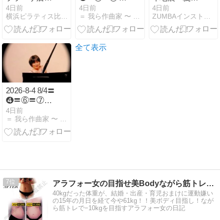
口コミ・料金
原洋明「道行
金を送りまし
4日前
4日前
4日前
横浜ピラティス比較ナビ
＝ 我ら作曲家 〜 こんな日常が紡ぐ 非日常の世界 ＝
ZUMBAインストラクター理香のフィットネスblog
｜女性専用・
蝶吹雪」ピア
た️
体験1,000円を
ノパート
徹底解説
全て表示
2026-8-4 8/4〓
❹〓︎⑥〓︎⑦〓︎
⑧〓︎⑨ 桑原洋
4日前
＝ 我ら作曲家 〜 こんな日常が紡ぐ 非日常の世界 ＝
明「道行蝶吹
雪」ピアノパ
ート
7
アラフォー女の目指せ美Bodyながら筋トレで10kg減量へ
40kgだった体重が、結婚・出産・育児おまけに運動嫌い
の15年の月日を経て今や61kg！！美ボディ目指し！なが
ら筋トレで−10kgを目指すアラフォー女の日記