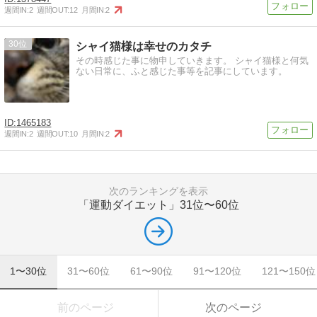
週間IN:
2
週間OUT:
12
月間IN:
2
30
シャイ猫様は幸せのカタチ
その時感じた事に物申していきます。 シャイ猫様と何気
ない日常に、ふと感じた事等を記事にしています。
1465183
週間IN:
2
週間OUT:
10
月間IN:
2
次のランキングを表示
「運動ダイエット」
31位〜60位
1〜30位
31〜60位
61〜90位
91〜120位
121〜150位
前のページ
次のページ