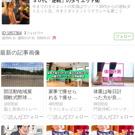
３０代「逆転」のダイエット術
今までのダイエットの常識はウソ！？30代からの逆転ダ
イエット法。今すぐダイエットリテラシーを磨こう
1857364
1
週間IN:
10
週間OUT:
15
月間IN:
15
最新の記事画像
部活動地域展
家事で痩せら
体重は毎日計
開軟式野球野
れる？痩せる
った方が良い
球チーム！
家事とは？消
ですか？
1時間前
4時間前
8時間前
脳と身体のトレーニングジム BB Activation 公…
ラクにキレイにダイエットブログ
門前仲町パーソナルジムHarmony Body
費カロリーと
コツを徹底解
説