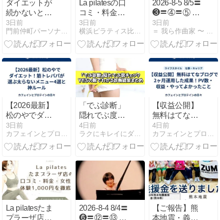
ダイエットが
La pilatesの口
2026-8-5 8/5〓
続かないとい
コミ・料金・
❸〓︎④〓︎⑤ 桑
うあなたへ。
整体×マシン
原洋明「道行
3日前
3日前
3日前
門前仲町パーソナルジムHarmony Body
横浜ピラティス比較ナビ
＝ 我ら作曲家 〜 こんな日常が紡ぐ 非日常の世界 ＝
続けられる5
ピラティスの
蝶吹雪」ピア
つのステップ
魅力を解説
ノパート
【2026最新】
「でぶ診断」
【収益公開】
松のやでダイ
隠れでぶ度チ
無料はてなブ
エット！筋ト
ェック｜YES
ログで2ヶ月
3日前
4日前
4日前
カフェインとプロテインの日々
ラクにキレイにダイエットブログ
カフェインとプロテインの日々
レパパが選ぶ
の数でわかる
運用した成
太らないメニ
診断結果まと
果！PV数・収
ュー4選と神
め
益・やってよ
ルール
かったこと
La pilatesたま
2026-8-4 8/4〓
【ご報告】熊
プラーザ店の
❻〓︎⑫〓︎⑬ 桑
本地震・義援