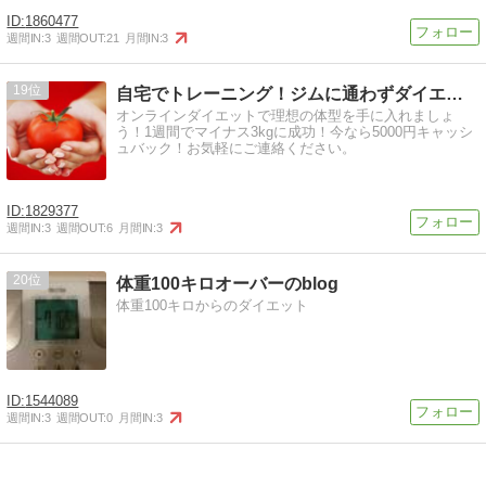
1860477
週間IN:
3
週間OUT:
21
月間IN:
3
19
自宅でトレーニング！ジムに通わずダイエット！！
オンラインダイエットで理想の体型を手に入れましょ
う！1週間でマイナス3kgに成功！今なら5000円キャッシ
ュバック！お気軽にご連絡ください。
1829377
週間IN:
3
週間OUT:
6
月間IN:
3
20
体重100キロオーバーのblog
体重100キロからのダイエット
1544089
週間IN:
3
週間OUT:
0
月間IN:
3