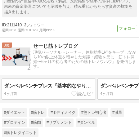
用金額や評価益率の変化を鋭く解説。投資銘柄や結果の推移に触れつつ、
未来の資金準備についても示唆を与え、積み重ねがもたらす資産の螺旋を
描き出します。
2111410
2
週間IN:
63
週間OUT:
129
月間IN:
255
3
せーじ筋トレブログ
現役パーソナルトレーナー。体脂肪率1桁をキープしなが
ら10kg以上体重を増やした知識・経験を元に「筋トレ開
始〜6ヶ月の初心者のための筋トレノウハウ」を発信しま
す。
ダンベルベンチプレス『基本的なやり方』・『効果を上げるコツ』
4ヶ月前
4ヶ月前
#ダイエット
#筋トレ
#ボディメイク
#筋トレ初心者
#減量
#プロテイン
#筋肉
#サプリメント
#ダンベル
#筋トレダイエット