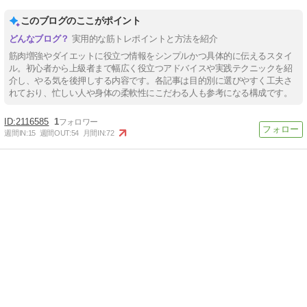
このブログのここがポイント
実用的な筋トレポイントと方法を紹介
筋肉増強やダイエットに役立つ情報をシンプルかつ具体的に伝えるスタイ
ル。初心者から上級者まで幅広く役立つアドバイスや実践テクニックを紹
介し、やる気を後押しする内容です。各記事は目的別に選びやすく工夫さ
れており、忙しい人や身体の柔軟性にこだわる人も参考になる構成です。
2116585
1
週間IN:
15
週間OUT:
54
月間IN:
72