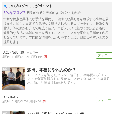
このブログのここがポイント
科学的根拠と実践的なポイントを融合
斬新な視点と具体的な手法を駆使し、健康的な美しさを追求する情報を届
けます。忙しい日常でも無理なく取り入れられるコツを中心に、睡眠や食
習慣、体の動かし方まで幅広く紹介。エビデンスに基づく解説とともに、
効果的な方法の本質に焦点を当てることで、リアルな変化を目指せる内容
となっています。専門的な情報をわかりやすく伝え、継続しやすい工夫を
提案します。
2077580
19
週間IN:
14
週間OUT:
24
月間IN:
65
5
森田、本当にやれんのか？
アラフィフを迎えたタレント森田仁。半年間のプロジェ
クトで食事制限なしに痩せることができるのか？毎週月
木更新。月曜日は動画ありです。
1916912
週間IN:
10
週間OUT:
0
月間IN:
30
6