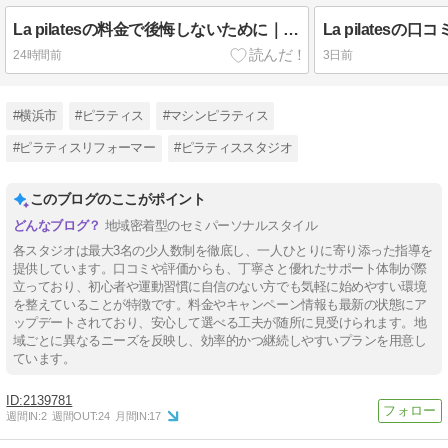
La pilatesの料金で後悔しないために｜入会金0円の条件と解約ルール
24時間前
3日前
#横浜市
#ピラティス
#マシンピラティス
#ピラティスリフォーマー
#ピラティススタジオ
このブログのここがポイント
地域密着型のセミパーソナルスタイル
各スタジオは最大3名の少人数制を徹底し、一人ひとりに寄り添った指導を
提供しています。口コミや評価からも、丁寧さと優れたサポート体制が際
立っており、初心者や運動習慣に自信のない方でも気軽に始めやすい環境
を整えていることが特徴です。料金やキャンペーン情報も最新の状態にア
ップデートされており、安心して選べる工夫が随所に見受けられます。地
域ごとに異なるニーズを反映し、効率的かつ継続しやすいプランを用意し
ています。
2139781
週間IN:
2
週間OUT:
24
月間IN:
17