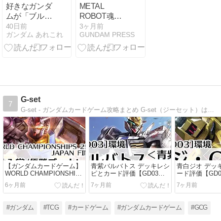
好きなガンダ
METAL
ムが「ブルー
ROBOT魂
ディスティニ
〈SIDE MS〉
40日前
3ヶ月前
ガンダム あれこれ
GUNDAM PRESS
ー1号機」な
マイティース
んだが
トライクフリ
ーダムガンダ
ム最終決戦
Ver. レビュー
G-set
7
G-set - ガンダムカードゲーム攻略まとめ G-set（ジーセット）は管理人が趣味で遊んでいるガンダムカー
【ガンダムカードゲーム】
青紫バルバトス デッキレシ
青白ジオ デッ
WORLD CHAMPIONSHIPS
ピとカード評価【GD03環
ード評価【GD
25-26 JAPAN FINALデッキ
境】
6ヶ月前
7ヶ月前
7ヶ月前
一覧｜ガンダムカー
ド/GCG
#ガンダム
#TCG
#カードゲーム
#ガンダムカードゲーム
#GCG