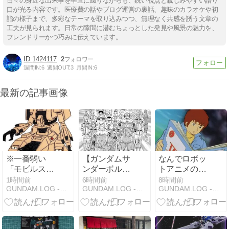
日々の身近な出来事を率直に綴りながらも、鋭い視点と親しみやすい語り
口が光る内容です。医療費の話やブログ運営の裏話、趣味のカラオケや初
詣の様子まで、多彩なテーマを取り込みつつ、無理なく共感を誘う文章の
工夫が見られます。日常の隙間に潜むちょっとした発見や風景の魅力を、
フレンドリーかつ巧みに伝えています。
1424117
2
週間IN:
6
週間OUT:
3
月間IN:
6
最新の記事画像
※一番弱い
【ガンダムサ
なんでロボッ
「モビルスー
ンダーボル
トアニメの主
ツ」ってなん
ト】自分から
人公って親父
1時間前
6時間前
8時間前
GUNDAM.LOG -ガンダム2chまとめブログ-
GUNDAM.LOG -ガンダム2chまとめブログ-
GUNDAM.LOG -ガンダム2chまとめブログ-
だ？
手足を切り落
が作ったロボ
すなんて…
に乗ることが
多いの？