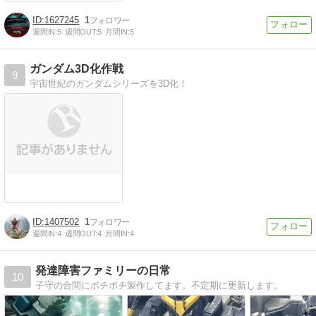
1627245
1
週間IN:
5
週間OUT:
5
月間IN:
5
ガンダム3D化作戦
9
宇宙世紀のガンダムシリーズを3D化！
1407502
1
週間IN:
4
週間OUT:
4
月間IN:
4
発達障害ファミリーの日常
10
子守の合間にボチボチ製作してます。不定期に更新します。