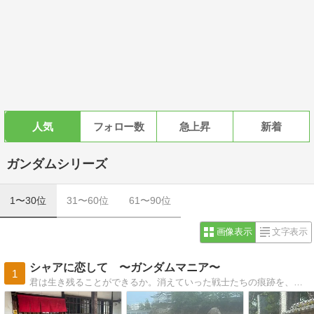
人気
フォロー数
急上昇
新着
ガンダムシリーズ
1〜30位
31〜60位
61〜90位
画像表示
文字表示
シャアに恋して 〜ガンダムマニア〜
1
君は生き残ることができるか。消えていった戦士たちの痕跡を、徹底的に取り上げていく。