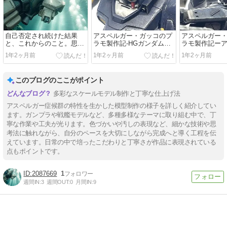
自己否定され続けた結果
アスペルガー・ガッコのプ
アスペルガー
と、これからのこと。思い
ラモ製作記-HGガンダムデ
ラモ製作記ー
のまま綴る。
スサイズ編-
ア クレスト軽量
1年2ヶ月前
1年2ヶ月前
1年2ヶ月前
このブログのここがポイント
多彩なスケールモデル制作と丁寧な仕上げ法
アスペルガー症候群の特性を生かした模型制作の様子を詳しく紹介してい
ます。ガンプラや戦艦モデルなど、多種多様なテーマに取り組む中で、丁
寧な作業や工夫が光ります。色づかいや汚しの表現など、細かな技術や思
考法に触れながら、自分のペースを大切にしながら完成へと導く工程を伝
えています。日常の中で培ったこだわりと丁寧さが作品に表現されている
点もポイントです。
2087669
1
週間IN:
3
週間OUT:
0
月間IN:
9