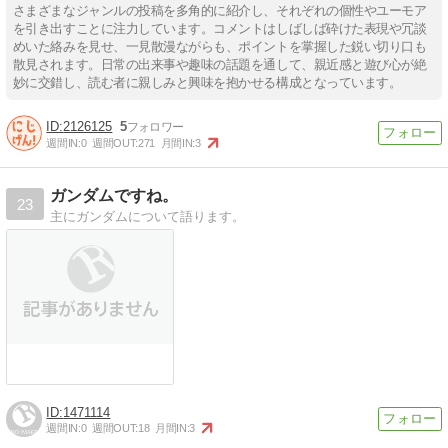
さまざまなジャンルの投稿を多角的に紹介し、それぞれの個性やユーモア
を引き出すことに注力しています。コメントはしばしば砕けた表現や冗談
めいた絡みを見せ、一見散漫ながらも、ポイントを掌握した鋭い切り口も
散見されます。日常の出来事や趣味の話題を通して、親近感と遊び心が絶
妙に交錯し、読む者に親しみと興味を抱かせる構成となっています。
2126125
5
週間IN:
0
週間OUT:
271
月間IN:
3
ガンダムですね。
23
主にガンダムについて語ります。
1471114
週間IN:
0
週間OUT:
18
月間IN:
3