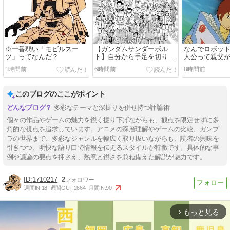
※一番弱い「モビルスー
【ガンダムサンダーボル
なんでロボッ
ツ」ってなんだ？
ト】自分から手足を切り落
人公って親父
すなんて…
に乗ることが
1時間前
6時間前
8時間前
このブログのここがポイント
多彩なテーマと深掘りを併せ持つ評論術
個々の作品やゲームの魅力を鋭く掘り下げながらも、観点を限定せずに多
角的な視点を追求しています。アニメの深層理解やゲームの比較、ガンプ
ラの世界まで、多彩なジャンルを幅広く取り扱いながらも、読者の興味を
引きつつ、明快な語り口で情報を伝えるスタイルが特徴です。具体的な事
例や議論の要点を押さえ、熱意と鋭さを兼ね備えた解説が魅力です。
1710217
2
週間IN:
18
週間OUT:
2664
月間IN:
90
もっと見る
arrow_forward_ios