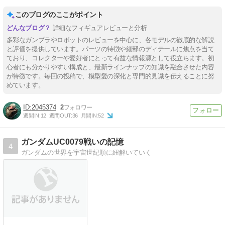
このブログのここがポイント
詳細なフィギュアレビューと分析
多彩なガンプラやロボットのレビューを中心に、各モデルの徹底的な解説
と評価を提供しています。パーツの特徴や細部のディテールに焦点を当て
ており、コレクターや愛好者にとって有益な情報源として役立ちます。初
心者にも分かりやすい構成と、最新ラインナップの知識を融合させた内容
が特徴です。毎回の投稿で、模型愛の深化と専門的見識を伝えることに努
めています。
2045374
2
週間IN:
12
週間OUT:
36
月間IN:
52
ガンダムUC0079戦いの記憶
4
ガンダムの世界を宇宙世紀順に紐解いていく