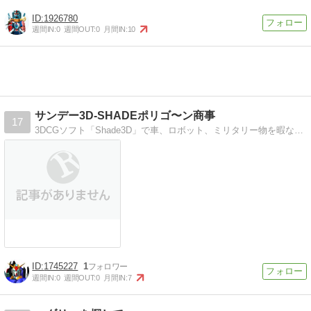
1926780
週間IN:
0
週間OUT:
0
月間IN:
10
サンデー3D-SHADEポリゴ〜ン商事
17
3DCGソフト「Shade3D」で車、ロボット、ミリタリー物を暇な時間にやってます
1745227
1
週間IN:
0
週間OUT:
0
月間IN:
7