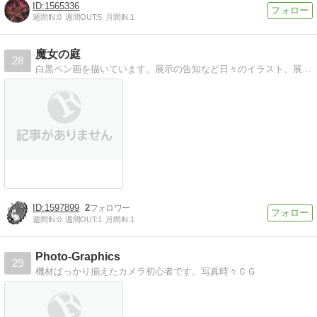
1565336
週間IN:
0
週間OUT:
5
月間IN:
1
魔女の庭
28
白黒ペン画を描いています。展示の告知など日々のイラスト、展示の告知、好きな絵画、作品文学。時々ガンダム。
1597899
2
週間IN:
0
週間OUT:
1
月間IN:
1
Photo-Graphics
29
機材ばっかり揃えたカメラ初心者です。写真時々ＣＧ