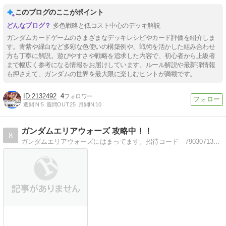
このブログのここがポイント
多色戦略と低コスト中心のデッキ解説
ガンダムカードゲームのさまざまなデッキレシピやカード評価を紹介しま
す。青紫や緑白など多彩な色使いの構築例や、戦術を活かした組み合わせ
方も丁寧に解説。遊びやすさや戦略を追求した内容で、初心者から上級者
まで幅広く参考になる情報をお届けしています。ルール解説や最新弾情報
も押さえて、ガンダムの世界を最大限に楽しむヒントが満載です。
2132492
4
週間IN:
5
週間OUT:
25
月間IN:
10
ガンダムエリアウォーズ 攻略中！！
8
ガンダムエリアウォーズにはまってます。招待コード 790307130657 よかったら使ってください。