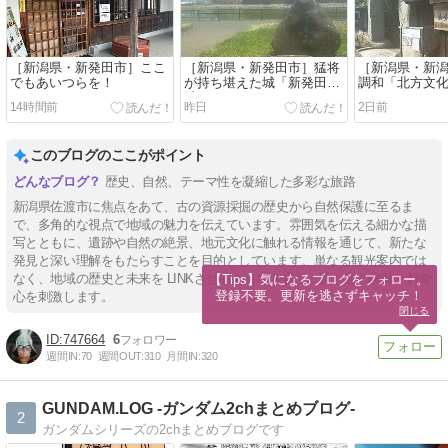
［新潟県・新発田市］ここ
［新潟県・新発田市］猛将
［新潟県・新
でもあいつらを！
が持ち堪えた城「新発田
調和「北方文
城」
14時間前
昨日
2日前
このブログのここがポイント
歴史、自然、テーマ性を凝縮した多彩な旅路
新潟県佐渡市に焦点をあて、古の資源採掘の歴史から自然保護に至るま
で、多角的な視点で地域の魅力を伝えています。雰囲気を伝える細かな描
写とともに、遺跡や自然の絶景、地元文化に触れる情報を通じて、新たな
発見と深い理解をもたらすことを目的としています。単なる観光案内では
なく、地域の歴史と未来を LINKさせるような内容で、読む者の興味と好奇
【Tips】気になるブログをフォロー。

登録不要。更新を逃さずキャッチ！
心を刺激します。
閉じる
747664
6
週間IN:
70
週間OUT:
310
月間IN:
320
GUNDAM.LOG -ガンダム2chまとめブログ-
2
ガンダムシリーズの2chまとめブログです