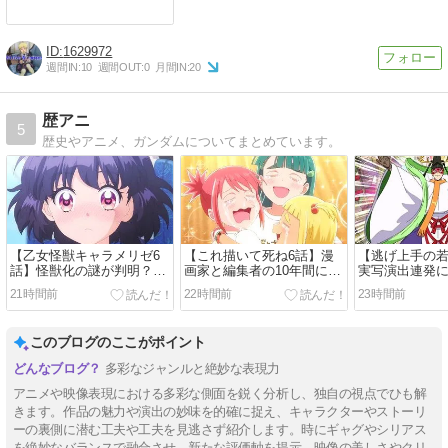
1629972
週間IN:
10
週間OUT:
0
月間IN:
20
歴アニ
5
歴史やアニメ、ガンダムについてまとめています。
【乙女怪獣キャラメリゼ6
【これ描いて死ね6話】漫
【逃げ上手の若
話】怪獣化の謎が判明？ラ
画家と編集者の10年間に反
実写演出連発
イリーの正体にも注目集ま
響「創作のリアルが刺さ
は綺麗なのに
21時間前
22時間前
23時間前
る
る」
このブログのここがポイント
多彩なジャンルと絶妙な表現力
アニメや映像表現における多彩な側面を鋭く分析し、独自の視点でひも解
きます。作品の魅力や演出の妙味を的確に捉え、キャラクターやストーリ
ーの裏側に潜む工夫や工夫を見逃さず紹介します。時にギャグやシリアス
を絶妙なバランスで融合させ、新たな評価軸を提示。映像の美しさやクリ