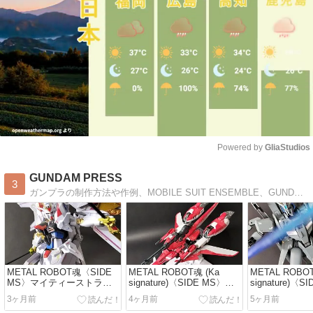
Powered by 
GliaStudios
Mute
GUNDAM PRESS
3
ガンプラの制作方法や作例、MOBILE SUIT ENSEMBLE、GUNDAM FIX FIGURATION、METAL BUILD等のレビューをさせていただいてます。オンライン限定予約情報や絶版品の中古販売情報もご紹介しております。
METAL ROBOT魂〈SIDE
METAL ROBOT魂 (Ka
METAL ROBOT
MS〉マイティーストライ
signature)〈SIDE MS〉ゼ
signature)〈
クフリーダムガンダム最終
ータプラス A1(テスト機イ
ータプラス A1/
3ヶ月前
4ヶ月前
5ヶ月前
決戦Ver. レビュー
メージカラー) レビュー
パーツセット)