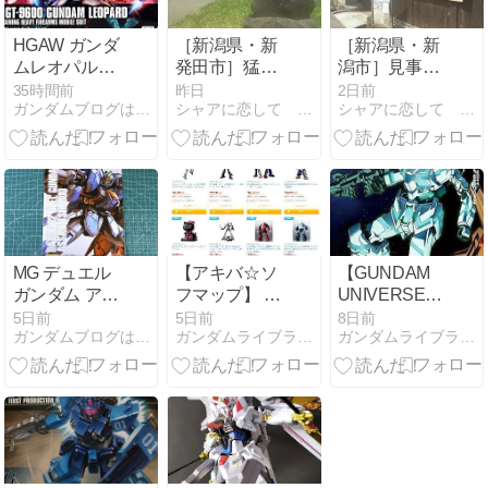
る？」と視聴
者騒然
HGAW ガンダ
［新潟県・新
［新潟県・新
ムレオパルド
発田市］猛将
潟市］見事な
レビュー
が持ち堪えた
調和「北方文
35時間前
昨日
2日前
ガンダムブログはじめました
シャアに恋して 〜ガンダムマニア〜
シャアに恋して 〜ガンダムマニア〜
城「新発田
化博物館」
城」
MG デュエル
【アキバ☆ソ
【GUNDAM
ガンダム アサ
フマップ】 マ
UNIVERSE】
ルトシュラウ
クロス、コン
機動戦士ガン
5日前
5日前
8日前
ガンダムブログはじめました
ガンダムライブラリ/Gundam Library
ガンダムライブラリ/Gundam Library
ドのパッケー
バトラーV、
ダムUC MSN-
ジ・ランナー
ガンダム バン
06S
ダイコレクタ
SINANJU(シ
ーズ商品の予
ナンジュ) レ
約販売 2026年
ビュー
8月