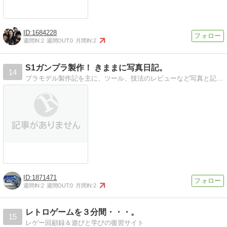
1684228
週間IN:
2
週間OUT:
0
月間IN:
2
S1ガンプラ製作！ きままに写真日記。
14
プラモデル製作記を主に、ツール、技法のレビューなど写真と記事で記録しております。
1871471
週間IN:
2
週間OUT:
0
月間IN:
2
レトロゲームを３分間・・・。
15
レゲー回顧録＆遊びと学びの復習サイト