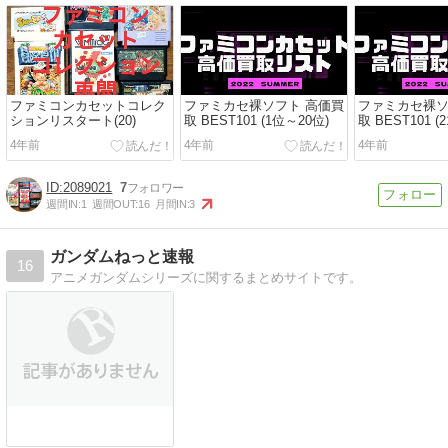
ファミコンカセットコレク
ファミカセ裸ソフト 高価買
ファミカセ裸ソ
ションリスタート(20)
取 BEST101 (1位～20位)
取 BEST101 (
4年前
4年前
4年前
2089021
7
週間IN:
1
週間OUT:
16
月間IN:
3
ガンダムねっと速報
16
アニメガンダムシリーズに関するまとめサイトです。