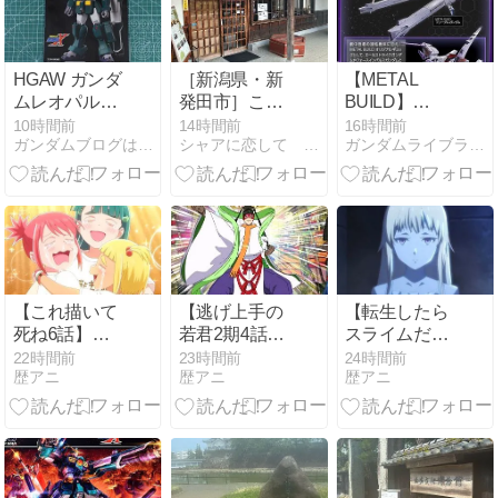
HGAW ガンダ
［新潟県・新
【METAL
ムレオパルド
発田市］ここ
BUILD】
のパッケー
でもあいつら
METAL BUILD
10時間前
14時間前
16時間前
ガンダムブログはじめました
シャアに恋して 〜ガンダムマニア〜
ガンダムライブラリ/Gundam Library
ジ・ランナー
を！
ミーティア 3
次抽選販売
2027年4月発
送
【これ描いて
【逃げ上手の
【転生したら
死ね6話】漫
若君2期4話】
スライムだっ
画家と編集者
実写演出連発
た件4期17
22時間前
23時間前
24時間前
歴アニ
歴アニ
歴アニ
の10年間に反
に賛否「作画
話】ギィまで
響「創作のリ
は綺麗なの
登場して大混
アルが刺さ
に…」
戦www「ここ
る」
で終わるのか
よ」「スーパ
ー悪魔大戦く