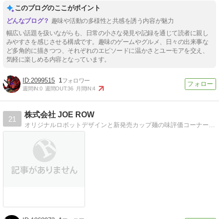
このブログのここがポイント
趣味や活動の多様性と共感を誘う内容が魅力
幅広い話題を扱いながらも、日常の小さな発見や記録を通じて読者に親し
みやすさを感じさせる構成です。趣味のゲームやグルメ、日々の出来事な
ど多角的に描きつつ、それぞれのエピソードに温かさとユーモアを交え、
気軽に楽しめる内容となっています。
2099515
1
週間IN:
0
週間OUT:
36
月間IN:
4
株式会社 JOE ROW
21
オリジナルロボットデザインと新発売カップ麺の味評価コーナーなどやってます