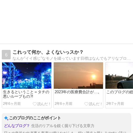
これって何か、よくないっスか？
6
なんか“イイ感じ”なモノを綴っています目標はなんでもアリなブログ版“タモリ倶楽部”です
生きるということ＝タチの
2023年の医療費合計が…。
このブログの
悪いループもの?!
2年6ヶ月前
2年6ヶ月前
2年7ヶ月前
このブログのここがポイント
生活のリアルを鋭く掘り下げる文章力