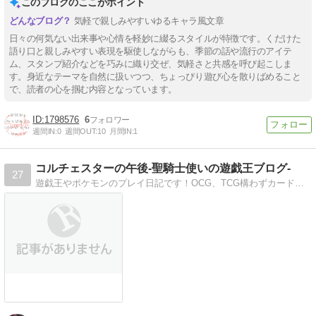
このブログのここがポイント
気軽で親しみやすいゆるキャラ風文章
日々の何気ない出来事や心情を軽妙に綴るスタイルが特徴です。くだけた
語り口と親しみやすい表現を駆使しながらも、季節の話や流行のアイテ
ム、スタンプ紹介などを巧みに織り交ぜ、気軽さと共感を呼び起こしま
す。身近なテーマを自然に扱いつつ、ちょっぴり遊び心を散りばめること
で、読者の心を掴む内容となっています。
1798576
6
週間IN:
0
週間OUT:
10
月間IN:
1
コルチェスターの午後-聖騎士使いの遊戯王ブログ-
27
遊戯王やポケモンのプレイ日記です！OCG、TCG構わずカードを紹介しています！