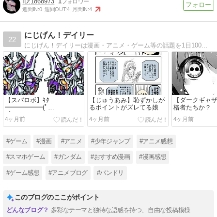
1868973
1
週間IN:
0
週間OUT:
4
月間IN:
4
にじげん！デイリー
22
にじげん！デイリーは漫画・アニメ・ゲーム等の話題を1日100本以上更新するまとめサイトです。今期アニメやバンドリ！(MyGO!!!!!＆Ave Mujica)・ガンダム・グラブル・ウマ娘・ポケモン・ジャンプ作品最新話の感想など。
【スパロボ】ｷﾀ
【じゅうあみ】恥ずかしが
【ダークギャ
━━━━━━(ﾟ
るポイントがズレてる娘
格者たちか？
∀ﾟ)━━━━━━ !!!!!
4ヶ月前
4ヶ月前
4ヶ月前
#ゲーム
#漫画
#アニメ
#少年ジャンプ
#アニメ感想
#スマホゲーム
#ガンダム
#おすすめ漫画
#漫画感想
#ゲーム感想
#アニメブログ
#バンドリ
このブログのここがポイント
多彩なテーマと独特な語感を持つ、自由な投稿模様