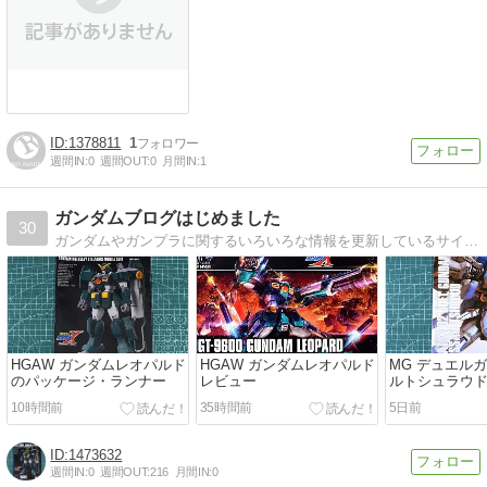
1378811
1
週間IN:
0
週間OUT:
0
月間IN:
1
ガンダムブログはじめました
30
ガンダムやガンプラに関するいろいろな情報を更新しているサイトです。ガンプラレビューをはじめ、わかりやすい製作方法などを紹介。PVは4000万PV以上！
HGAW ガンダムレオパルド
HGAW ガンダムレオパルド
MG デュエル
のパッケージ・ランナー
レビュー
ルトシュラウ
ジ・ランナー
10時間前
35時間前
5日前
1473632
週間IN:
0
週間OUT:
216
月間IN:
0