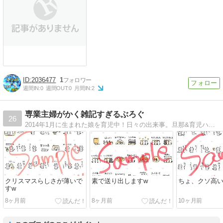
2036477
1
週間IN:
0
週間OUT:
0
月間IN:
2
専業主婦がかく雑記すぎるぶろぐ
26
2014年1月に生まれた娘を育児中！日々の出来事。旦那&育児ハプニングなどお届け中です。戦国時代のクリエイターズスタンプに参戦中！
クリスマスらしさが薄いで
素で送り出しますw
ちょ、クソ高い
すw
8ヶ月前
8ヶ月前
10ヶ月前