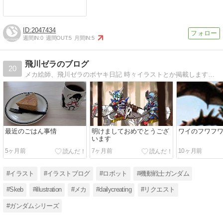
2047434
週間IN:
0
週間OUT:
5
月間IN:
5
飛川ゼラのブログ
20
メカ絵師、飛川ゼラのボヤキ日記 時々イラストとか掲載します。 ゲームのこともぼやいたり。 絵師だからといっても毎日描いたりはしないわけで。 何かしらの日常を送ってます。リクエストも受けてます！
最近のごはん事情
明けましておめでとうござ
ワイのフワフ
います
5ヶ月前
7ヶ月前
10ヶ月前
#イラスト
#イラストブログ
#ロボット
#機動戦士ガンダム
#Skeb
#illustration
#メカ
#dailycreating
#リクエスト
#ガンダムシリーズ