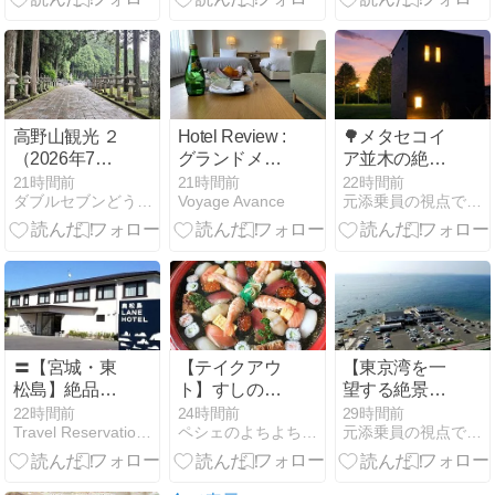
暮らせるおす
調べてみた
歴史を誇る老
すめ移住先🏠
ら…想像以上
舗旅館を受け
だった件♨✨
継ぐ宿
高野山観光 ２
Hotel Review :
🌳メタセコイ
（2026年7
グランドメル
ア並木の絶景
月）
キュール那須
を独り占め。
21時間前
21時間前
22時間前
ダブルセブンどうでしょう
Voyage Avance
元添乗員の視点で見た宿情報＆体験記
高原 クラシッ
美食と一棟貸
クジュニアス
しで叶える、
イートルーム
大人の贅沢旅
(Grand Mercue
「オーベルジ
Nasu Highland
ュ晴遊」
Junior Suite
Room)
〓【宮城・東
【テイクアウ
【東京湾を一
松島】絶品海
ト】すしの山
望する絶景温
鮮と極上癒や
留@岩手県盛
泉へ】海と美
22時間前
24時間前
29時間前
Travel Reservation〜ホテル・旅館ガイド〜
ペシェのよちよち歩き
元添乗員の視点で見た宿情報＆体験記
し空間〓「奥
岡市
食、天然温泉
松島レーンホ
に癒される
テル」の魅力
「天然温泉 海