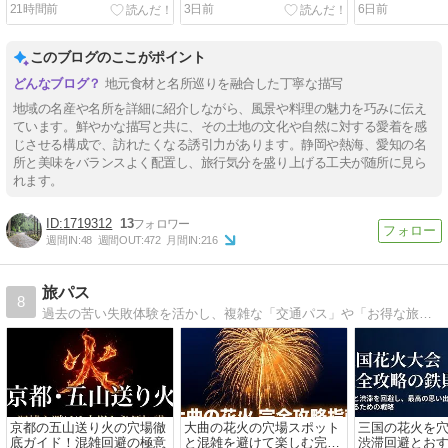
21時間前
3日前
6日前
このブログのここがポイント
地元食材と名所巡りを融合した丁寧な描写
地域の名産や名所を詳細に紹介しながら、風景や料理の魅力を巧みに伝え
ています。鮮やかな描写と共に、その土地の文化や自然に対する愛着を感
じさせる構成で、訪れたくなる誘引力があります。静岡や熱海、愛知の名
所と美味をバランスよく配置し、旅行気分を盛り上げる工夫が随所に見ら
れます。
1719312
13
週間IN:
48
週間OUT:
472
月間IN:
216
旅パス
8
過去の苦い失敗体験を活かし、複雑な「交通パス」や「お得な旅行術」を初心者向けにわかりやすく翻訳して発信中！公式情報とリアルな体験をベースに、皆様の旅行を「もっと賢く、もっと自由に」するお手伝いをします。
京都の五山送り火の穴場徹
大曲の花火の穴場スポット
三国の花火を
底ガイド！混雑回避の極意
と混雑を避けて楽しむ完全
渋滞回避とお