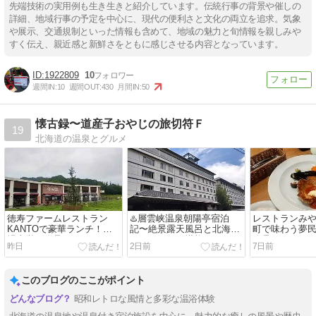
先端技術の実用例も生き生きと紹介しています。伝統行事の背景や催しの
詳細、地域行事の予定を中心に、現代の便利さと文化の両立を追求。気象
や展示、交通規制といった情報も含めて、地域の魅力と旬情報を親しみや
すく伝え、親近感と新鮮さをともに感じさせる内容となっています。
1922809
10
週間IN:
10
週間OUT:
430
月間IN:
50
懐古録〜道産子おやじの旅切符Ｆ
19
北海道の温泉とグルメ
徳寿ファームレストラン
♨️層雲峡温泉朝陽亭宿泊
レストランみ
KANTOで豪華ランチ！牧
記〜絶景露天風呂と北海道
町で味わう夢
場直営の絶品グルメ
バイキングを堪能
絶品グルメ
昨日
2日前
7日前
このブログのここがポイント
昭和レトロな風情と多彩な温浴体験