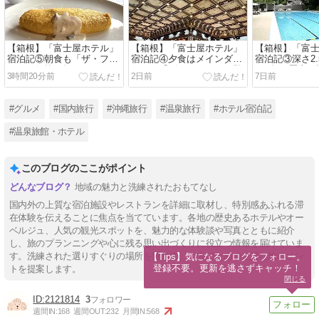
【箱根】「富士屋ホテル」
【箱根】「富士屋ホテル」
【箱根】「富
宿泊記⑤朝食も「ザ・フジ
宿泊記④夕食はメインダイ
宿泊記③深さ2
ヤ」で伝統の蟹オムレツ＆
ニング「ザ・フジヤ」（登
100年の歴史
3時間20分前
2日前
7日前
名物カクテルetc..
録有形文化財）で伝統のフ
の屋外プール
レンチコース
い天然温泉プ
#グルメ
#国内旅行
#沖縄旅行
#温泉旅行
#ホテル宿泊記
#温泉旅館・ホテル
このブログのここがポイント
地域の魅力と洗練されたおもてなし
国内外の上質な宿泊施設やレストランを詳細に取材し、特別感あふれる滞
在体験を伝えることに焦点を当てています。各地の歴史あるホテルやオー
ベルジュ、人気の観光スポットを、魅力的な体験談や写真とともに紹介
し、旅のプランニングや心に残る思い出づくりに役立つ情報を届けていま
す。洗練された選りすぐりの場所を通じて、大人のための上質な旅のヒン
【Tips】気になるブログをフォロー。

登録不要。更新を逃さずキャッチ！
トを提案します。
閉じる
2121814
3
週間IN:
168
週間OUT:
232
月間IN:
568