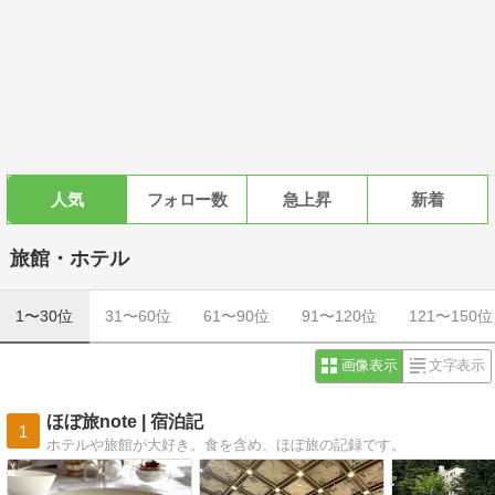
人気
フォロー数
急上昇
新着
旅館・ホテル
1〜30位
31〜60位
61〜90位
91〜120位
121〜150位
画像表示
文字表示
ほぼ旅note | 宿泊記
1
ホテルや旅館が大好き。食を含め、ほぼ旅の記録です。