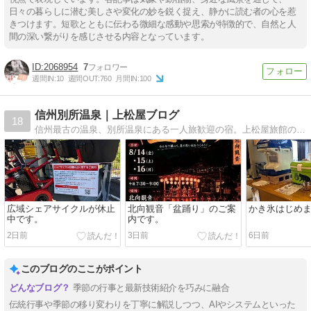
日々の暮らしに潜む美しさや変化の妙を鋭く捉え、静かに読む者の心を惹
きつけます。短歌とともに伝わる微細な感動や思索が特徴的で、自然と人
間の深い繋がりを感じさせる内容となっています。
2068954
7
週間IN:
10
週間OUT:
760
月間IN:
100
信州別所温泉｜上松屋ブログ
18
信州最古の温泉、別所温泉にある一人旅歓迎の宿。上松屋旅館のブログです。別所温泉のイベント情報や上田市の情報など信州の情報を更新していきます。
広域シェアサイクルが休止
北向観音「盆踊り」のご案
かき氷はじめ
中です。
内です。
2日前
3日前
6日前
このブログのここがポイント
季節の行事と最新技術紹介を巧みに融合
伝統行事や季節の移り変わりを丁寧に解説しつつ、AIやシステムといった