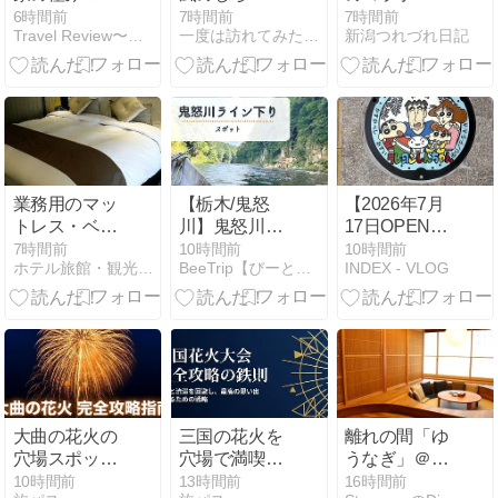
テレビ紹介で
夕食篇〜
は・・・
6時間前
7時間前
7時間前
Travel Review〜ツーリング・旅行記・旅情報〜
一度は訪れてみたい憧れの湯宿に行くぞ
新潟つれづれ日記
話題！欅の宿
縁(滋賀県甲賀
市) を調べて
みたら…静か
すぎる癒し空
間だった件
業務用のマッ
【栃木/鬼怒
【2026年7月
トレス・ベッ
川】鬼怒川ラ
17日OPEN】
ド(ホテル仕
イン下りを徹
格安ビールと
7時間前
10時間前
10時間前
ホテル旅館・観光業界に関する最新情報・ニュース
BeeTrip【びーとりっぷ】
INDEX - VLOG
様)をご家庭向
底レビュー！
鉄鍋餃子
けにもお届け
予約・料金・
「3・6・5酒
しているサイ
所要時間＆実
場 春日部駅前
トが送るホテ
際どれくらい
店」へ行って
ル旅館のニュ
濡れる？
きた！生ビー
ース
ル199円（税
込218円）の
コスパ酒場
大曲の花火の
三国の花火を
離れの間「ゆ
穴場スポット
穴場で満喫！
うなぎ」＠
と混雑を避け
渋滞回避とお
KKRホテル沼
10時間前
13時間前
16時間前