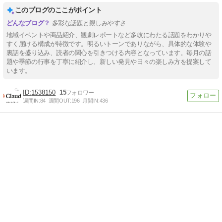
このブログのここがポイント
多彩な話題と親しみやすさ
地域イベントや商品紹介、観劇レポートなど多岐にわたる話題をわかりや
すく届ける構成が特徴です。明るいトーンでありながら、具体的な体験や
裏話を盛り込み、読者の関心を引きつける内容となっています。毎月の話
題や季節の行事を丁寧に紹介し、新しい発見や日々の楽しみ方を提案して
います。
1538150
15
週間IN:
84
週間OUT:
196
月間IN:
436