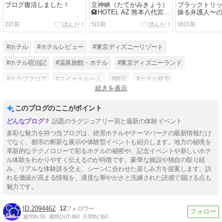
ブログ復活しました！
立神峡（たてがみきょう）
ブラックトリ
🏨HOTEL AZ 熊本八代宮原
操る弁護人〜
店2019/10/20-22
ってましたね
2日前
5日前
16日前
ホテル千葉
#ホテル
#ホテルレビュー
#東京ディズニーリゾート
#ホテル宿泊記
#温泉旅館・ホテル
#東京ディズニーランド
#クラブフロア
#スイートルーム
#舞浜
#ホテル格安
続きを表示
#東京ディズニーシーホテルミラコスタ
#クラシックホテル
このブログのここがポイント
話題のラグジュアリー宿と最新の体験イベント
多彩な魅力を持つ当ブログは、絶景ホテルやテーマパークの最新情報だけ
でなく、都市の斬新な展示や体験型イベントも紹介します。地方の秘境を
革新的なテクノロジーで彩るホテルの秘密や、記念イベントや新しいホテ
ル体験をわかりやすく伝えるのが特徴です。豪華な施設や独自の取り組
み、リアルな体験談を交え、シーンに合わせた楽しみ方を提案します。訪
れる価値が高まる情報を、適度な華やかさと洗練された語感で届ける点も
魅力です。
2094462
12
週間IN:
50
週間OUT:
490
月間IN:
350