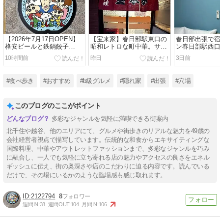
【2026年7月17日OPEN】
【宝来家】春日部駅東口の
春日部出張で
格安ビールと鉄鍋餃子
昭和レトロな町中華。サー
ン春日部駅西
「3・6・5酒場 春日部駅前
ビス精神に感動！酢豚・餃
新館」のラン
10時間前
昨日
3日前
店」へ行ってきた！生ビー
子・ビールで大満足
した
ル199円（税込218円）のコ
スパ酒場
#食べ歩き
#おすすめ
#b級グルメ
#隠れ家
#出張
#穴場
このブログのここがポイント
多彩なジャンルを気軽に満喫できる街案内
北千住や越谷、他のエリアにて、グルメや街歩きのリアルな魅力を49歳の
会社経営者視点で描写しています。伝統的な和食からエキサイティングな
国際料理、中華やアウトレットファッションまで、多彩なジャンルを巧み
に融合し、一人でも気軽に立ち寄れる店の魅力やアクセスの良さをエネル
ギッシュに伝え、街の奥深さや店のこだわりに迫る内容です。読んでいる
だけで、その場にいるかのような臨場感も感じ取れます。
2122794
8
週間IN:
38
週間OUT:
104
月間IN:
106