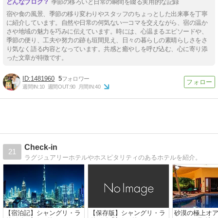
季節の移ろいと日常の瞬間を綴る実用的な記録
宿や食の風景、季節の移り変わりやスタッフのちょっとした出来事を丁寧
に紹介しています。自然や日常の何気ない一コマを交えながら、宿の温か
さや地域の魅力を巧みに伝えています。時には、心温まるエピソードや、
季節の便り、工夫や努力の跡も垣間見え、日々の暮らしの素晴らしさをさ
り気なく語る内容となっています。共感と癒やしを呼び込む、心に寄り添
った文章が特徴です。
1481960
5
週間IN:
10
週間OUT:
90
月間IN:
40
Check-in
21
ラグジュアリーホテルやホスピタリティのあるホテルを紹介。
【宿泊記】シャングリ・ラ
【保存版】シャングリ・ラ
砂漠の極上オ