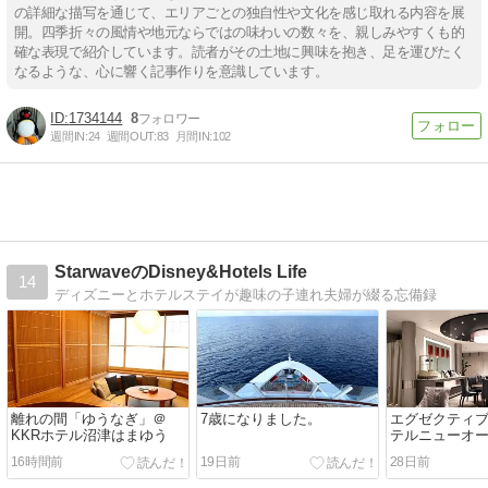
の詳細な描写を通じて、エリアごとの独自性や文化を感じ取れる内容を展
開。四季折々の風情や地元ならではの味わいの数々を、親しみやすくも的
確な表現で紹介しています。読者がその土地に興味を抱き、足を運びたく
なるような、心に響く記事作りを意識しています。
1734144
8
週間IN:
24
週間OUT:
83
月間IN:
102
StarwaveのDisney&Hotels Life
14
ディズニーとホテルステイが趣味の子連れ夫婦が綴る忘備録
離れの間「ゆうなぎ」＠
7歳になりました。
エグゼクティ
KKRホテル沼津はまゆう
テルニューオ
16時間前
19日前
28日前