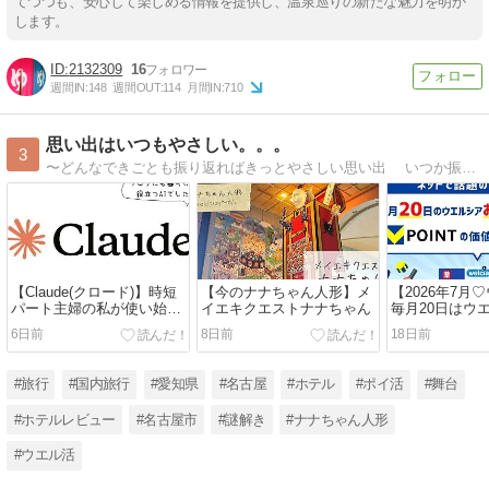
てつつも、安心して楽しめる情報を提供し、温泉巡りの新たな魅力を明か
します。
2132309
16
週間IN:
148
週間OUT:
114
月間IN:
710
思い出はいつもやさしい。。。
3
〜どんなできごとも振り返ればきっとやさしい思い出 いつか振り返るための日々の戯言〜レジャックの外が見えるエレベーターが子供の頃の遊び場だった名古屋生まれ名古屋育ちの名古屋人。夫や友人たちとの旅やホテルステイも楽しみの1つ♪
【Claude(クロード)】時短
【今のナナちゃん人形】メ
【2026年7月
パート主婦の私が使い始め
イエキクエストナナちゃん
毎月20日はウ
た理由☆ブログにも暮らし
様感謝デー♡
6日前
8日前
18日前
にも役立つAIでした♪
#旅行
#国内旅行
#愛知県
#名古屋
#ホテル
#ポイ活
#舞台
#ホテルレビュー
#名古屋市
#謎解き
#ナナちゃん人形
#ウエル活