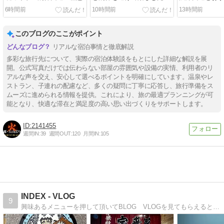
攻略ガイド
ト完全攻略
6時間前
10時間前
13時間前
このブログのここがポイント
リアルな宿泊事情と徹底解説
多彩な旅行先について、実際の宿泊体験談をもとにした詳細な解説を展
開。公式写真だけでは伝わらない部屋の雰囲気や設備の実情、利用者のリ
アルな声を交え、安心して選べるポイントを明確にしています。温泉やレ
ストラン、子連れの配慮など、多くの疑問に丁寧に応答し、旅行準備をス
ムーズに進められる情報を提供。これにより、旅の最適プランニングが可
能となり、快適な滞在と満足度の高い思い出づくりをサポートします。
2141455
週間IN:
39
週間OUT:
120
月間IN:
105
INDEX - VLOG
9
興味あるメニューを押して頂いてBLOG VLOGを見てもらえると嬉しいです。毎日更新は難しいですが、行ったお店、気になる情報を関西より発信していきます。全国出張も行ってますので、全国で気になる情報あれば発信していきます