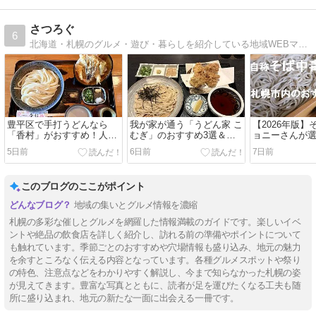
さつろぐ
6
北海道・札幌のグルメ・遊び・暮らしを紹介している地域WEBマガジン ″ジョニーさん“で検索
豊平区で手打うどんなら
我が家が通う「うどん家 こ
【2026年版
「香村」がおすすめ！人気
むぎ」のおすすめ3選＆お
ョニーさんが
メニュー＆覚えておくと役
得なランチや覚えておくと
内の安くて美
5日前
6日前
7日前
立つこと
役立つこと
屋さん10選
このブログのここがポイント
地域の集いとグルメ情報を濃縮
札幌の多彩な催しとグルメを網羅した情報満載のガイドです。楽しいイベ
ントや絶品の飲食店を詳しく紹介し、訪れる前の準備やポイントについて
も触れています。季節ごとのおすすめや穴場情報も盛り込み、地元の魅力
を余すところなく伝える内容となっています。各種グルメスポットや祭り
の特色、注意点などをわかりやすく解説し、今まで知らなかった札幌の姿
が見えてきます。豊富な写真とともに、読者が足を運びたくなる工夫も随
所に盛り込まれ、地元の新たな一面に出会える一冊です。