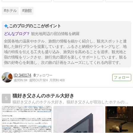
#ホテル
#旅館
このブログのここがポイント
観光地周辺の宿泊情報を網羅
全国各地の温泉やホテル、旅館の情報を細かく紹介し、観光スポットと連
動した旅行プランを提案しています。ふるさと納税やランキングなど、地
域の特長を伝える工夫も盛り込み、旅気分を高めることを追求。観光地と
宿の情報をリンクさせ、旅行先の選択を楽しくサポートしています。観る
側の好奇心を刺激し、次の旅の計画をスムーズにしてくれる内容です。
340174
8
週間IN:
84
週間OUT:
924
月間IN:
408
猫好き父さんのホテル大好き
5
猫好き父さんのホテル大好き。猫好き父さんが宿泊したホテルの情報を徒然なるままに書いていきます。