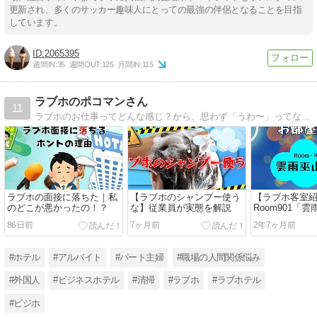
更新され、多くのサッカー趣味人にとっての最強の伴侶となることを目指
しています。
2065395
週間IN:
35
週間OUT:
125
月間IN:
115
ラブホのポコマンさん
11
ラブホのお仕事ってどんな感じ？から、思わず「うわ〜」ってなるラブホテルの闇まで、すべてを明らかにする「ラブホのポコマンさん」。
ラブホの面接に落ちた｜私
【ラブホのシャンプー使う
【ラブホ客室
のどこが悪かったの！？
な】従業員が実態を解説
Room901「
86日前
7ヶ月前
2年7ヶ月前
#ホテル
#アルバイト
#パート主婦
#職場の人間関係悩み
#外国人
#ビジネスホテル
#清掃
#ラブホ
#ラブホテル
#ビジホ