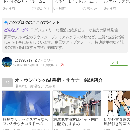
ドバイの1ベッドルームス
ドバイ「1ベッドルームス
ル マハ ラグ
イート滞在。ブルジュ・ハ
イート」宿泊記！ブルジ
レクション」
6ヶ月前
8ヶ月前
8ヶ月前
リファを望む絶景とホライ
ュ・ハリファを望む絶景と
ゾンクラブの魅力を徹底解
豪華ラウンジを徹底レポー
説
ト
このブログのここがポイント
ラグジュアリーな宿泊と絶景ビューが魅力の情報発信
豪華ホテルや空港ラウンジ、プレミアムクラス体験など、上質な旅行の楽
しみを丁寧に紹介しています。絶景やアップグレード、特典活用術など読
者の旅心を刺激する内容が満載です。
1996717
2
週間IN:
10
週間OUT:
0
月間IN:
30
オ・ウンセンの温泉宿・サウナ・銭湯紹介
22
温泉宿、銭湯などの紹介
銀座でリラックスするなら
志摩地中海村はペット同伴
伊勢外宮参道
スパ&サウナコリドーの湯
可能でおすすめ
風呂付き客室
がおすすめ