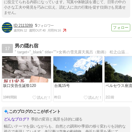
に役立てられる内容になっています。写真や体験談を通じて、日常の中の
小さな工夫や発見を巧みに伝え、読む人に次の行動を促す仕掛けも見逃せ
ません。
2113289
5
週間IN:
12
週間OUT:
40
月間IN:
16
男の隠れ宿
17
" target="_blank" title="">女将の雪見露天風呂（動画） 松之山温泉ふくずみお客様の露天風呂風景の動画を募集しています（ここに掲載）
坂口安吾生誕祭120
台風15号
ペルセウス座
19時間前
昨日
2日前
このブログのここがポイント
季節の変容と風景を詩的に綴る
幅広いテーマを扱いながらも、自然との調和や季節の移り変わりを詩的な
視点で表現しています。各記事は気象や動植物、身近な風景を通じて、