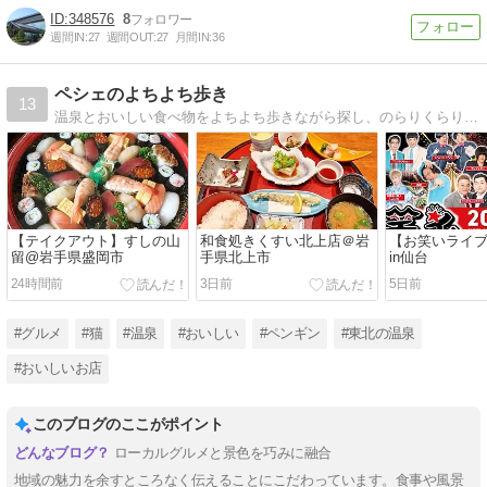
348576
8
週間IN:
27
週間OUT:
27
月間IN:
36
ペシェのよちよち歩き
13
温泉とおいしい食べ物をよちよち歩きながら探し、のらりくらりと書いています。
【テイクアウト】すしの山
和食処きくすい北上店＠岩
【お笑いライ
留@岩手県盛岡市
手県北上市
in仙台
24時間前
3日前
5日前
#グルメ
#猫
#温泉
#おいしい
#ペンギン
#東北の温泉
#おいしいお店
このブログのここがポイント
ローカルグルメと景色を巧みに融合
地域の魅力を余すところなく伝えることにこだわっています。食事や風景