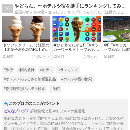
やどらん。〜ホテルや宿を勝手にランキングしてみた〜
10
全国のホテルや宿を独自にランキングしてみました。注目のふるさと納税返礼品や季節の特集も紹介しています。旅行プランやお買い物に、お役立ていただけたら幸いです。
🍦ソフトクリーム で話題の
⚽ひと目でわかるFIFAサッ
⚽FIFAサッカ
【氷菓子屋KOMARU】の紹
カーワールドカップ2026結
ップ2026【日
介🍦
果速報・日程組み合わせ・
35日前
52日前
52日前
グループ順位早見表⚽
#旅行
#国内旅行
#ホテル
#ランキング
#オススメのふるさと納税返礼品
#ホテルや宿の検索
#都道府県別のホテル検索
#旅館
このブログのここがポイント
詳細情報と見やすいスマホ最適化
多彩な大会を一目で理解できる工夫が随所に散りばめられた、充実のスケ
ジュールガイドです。試合の時系列並びだけでなく、キックオフ時間や会
場、注目ポイントまで丁寧に掲載。試合結果やハイライトもリアルタイム