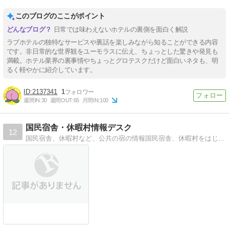
このブログのここがポイント
日常では味わえないホテルの裏側を面白く解説
ラブホテルの独特なサービスや裏話を楽しみながら知ることができる内容
です。非日常的な世界観をユーモラスに伝え、ちょっとした驚きや発見も
満載。ホテル業界の裏事情やちょっとグロテスクだけど面白いネタも、明
るく軽やかに紹介しています。
2137341
1
週間IN:
30
週間OUT:
65
月間IN:
100
国民宿舎・休暇村情報デスク
12
国民宿舎、休暇村など、公共の宿の情報国民宿舎、休暇村をはじめとする公共の宿を紹介します。