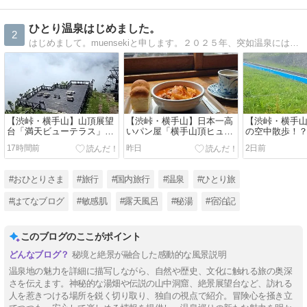
ひとり温泉はじめました。
2
はじめまして。muensekiと申します。２０２５年、突如温泉にはまる。温泉へ行くには１人旅が気楽で好きです。秘湯へ行った思い出と道中のあれこれ。温泉と１人旅へ行きたくなる道しるべに。
【渋峠・横手山】山頂展望
【渋峠・横手山】日本一高
​【渋峠・横手
台「満天ビューテラス」か
いパン屋「横手山頂ヒュッ
の空中散歩！
らの景色は…！？お花のプ
テ」で絶品ボルシチラン
スカイレータ
17時間前
昨日
2日前
ーさんと雲上に浮かぶテラ
チ！標高2,307mの雲上レス
いリフトで雨
ス｜万座温泉ひとり旅㉟
トラン｜万座温泉ひとり旅
座温泉ひとり
㉞
#おひとりさま
#旅行
#国内旅行
#温泉
#ひとり旅
#はてなブログ
#敏感肌
#露天風呂
#秘湯
#宿泊記
このブログのここがポイント
秘境と絶景が融合した感動的な風景説明
温泉地の魅力を詳細に描写しながら、自然や歴史、文化に触れる旅の奥深
さを伝えます。神秘的な湯畑や伝説の山中洞窟、絶景展望台など、訪れる
人を惹きつける場所を鋭く切り取り、独自の視点で紹介。冒険心を掻き立