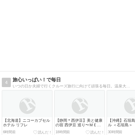
旅心いっぱい！で毎日
4
いつの日か夫婦で行くクルーズ旅行に向けて頑張る毎日。温泉大好き！全国のお宿を紹介します！
【北海道】ニコーカプセル
【静岡＊西伊豆】美と健康
【沖縄】石垣
ホテル リフレ
の宿 西伊豆 巡り〜ＭＥＧ
ル ＜石垣島＞
ＵＲＩ〜
6時間前
18時間前
30時間前