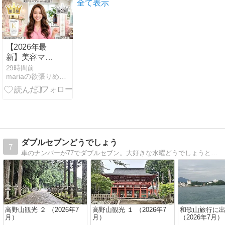
を徹底調査し
辺の湯」(千葉
全て表示
てみた！〓〓️
県鋸山金谷温
泉)で心ほどけ
る休日を♨️🐟
【2026年最
新】美容マニ
アmaria厳選！
29時間前
mariaの欲張りめぐりガイド
おすすめシャ
ンプー人気ラ
ンキング
TOP5✨サロン
帰りのツヤ髪
へ💕
ダブルセブンどうでしょう
7
車のナンバーが77でダブルセブン。大好きな水曜どうでしょうと合わせて「ダブルセブンどうでしょう」です。国内旅行とゴルフを中心に日々の出来事を掲載しています。
高野山観光 ２ （2026年7
高野山観光 １ （2026年7
和歌山旅行に
月）
月）
（2026年7月）