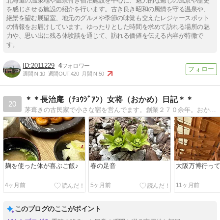
北海道の温泉地や温泉付き宿泊施設を中心に、魅力的な癒しの風景や歴史
を感じさせる施設の紹介を行います。古き良き昭和の風情を守る温泉や、
絶景を望む展望室、地元のグルメや季節の味覚も交えたレジャースポット
の情報をお届けしています。ゆったりとした時間を求めて訪れる場所の魅
力や、思い出に残る体験談を通じて、訪れる価値を伝える内容が特徴で
す。
2011229
4
週間IN:
10
週間OUT:
420
月間IN:
50
＊＊長治庵（ﾁｮｳｼﾞｱﾝ）女将（おかめ）日記＊＊
20
茅葺きの古民家で小さな宿を営んでます。創業２７０余年。おかめのような女将が謎に包まれた毎日を気ままに綴っています。
麹を使った体が喜ぶご飯♪
春の足音
大阪万博行っ
4ヶ月前
5ヶ月前
11ヶ月前
このブログのここがポイント