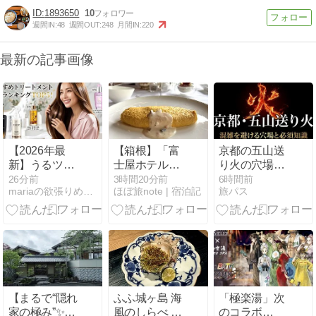
1893650
10
週間IN:
48
週間OUT:
248
月間IN:
220
最新の記事画像
【2026年最
【箱根】「富
京都の五山送
新】うるツヤ
士屋ホテル」
り火の穴場徹
美髪へ導く💖
宿泊記⑤朝食
底ガイド！混
26分前
3時間20分前
6時間前
mariaの欲張りめぐりガイド
ほぼ旅note | 宿泊記
旅パス
おすすめトリ
も「ザ・フジ
雑回避の極意
ートメント人
ヤ」で伝統の
気ランキング
蟹オムレツ＆
TOP5！サロ
名物カクテル
ン専売品から
etc..
話題のオイル
まで徹底解説
✨
【まるで“隠れ
ふふ城ヶ島 海
「極楽湯」次
家の極み”✨】
風のしらべ 〜
のコラボ