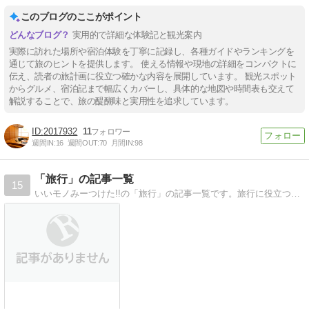
このブログのここがポイント
実用的で詳細な体験記と観光案内
実際に訪れた場所や宿泊体験を丁寧に記録し、各種ガイドやランキングを
通じて旅のヒントを提供します。 使える情報や現地の詳細をコンパクトに
伝え、読者の旅計画に役立つ確かな内容を展開しています。 観光スポット
からグルメ、宿泊記まで幅広くカバーし、具体的な地図や時間表も交えて
解説することで、旅の醍醐味と実用性を追求しています。
2017932
11
週間IN:
16
週間OUT:
70
月間IN:
98
「旅行」の記事一覧
15
いいモノみーつけた!!の「旅行」の記事一覧です。旅行に役立つ情報。海外旅行、国内旅行、レンタカー、宿泊、料金比較。