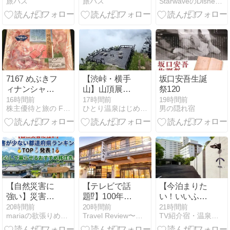
旅パス
旅パス
StarwaveのDisney&Hotels Life
て楽しむ完全
すすめスポッ
津はまゆう
攻略ガイド
ト完全攻略
7167 めぶきフ
【渋峠・横手
坂口安吾生誕
ィナンシャル
山】山頂展望
祭120
グループ
台「満天ビュ
16時間前
17時間前
19時間前
株主優待と旅の FIRE LIFE
ひとり温泉はじめました。
男の隠れ宿
ーテラス」か
らの景色
は…！？お花
のプーさんと
雲上に浮かぶ
テラス｜万座
温泉ひとり旅
㉟
【自然災害に
【テレビで話
【今泊まりた
強い】災害が
題⁉】100年の
い！いいふろ
少ない都道府
名湯に癒され
温泉宿】「仙
20時間前
20時間前
21時間前
mariaの欲張りめぐりガイド
Travel Review〜ツーリング・旅行記・旅情報〜
TV紹介宿・温泉施設を調べてみた
県ランキン
る山の宿「磐
台・秋保温
グ！安心して
梯西村屋」を
泉」400年の