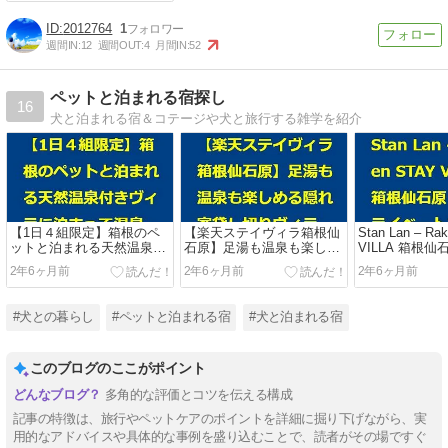
2012764
1
週間IN:
12
週間OUT:
4
月間IN:
52
ペットと泊まれる宿探し
16
犬と泊まれる宿＆コテージや犬と旅行する雑学を紹介
【1日４組限定】箱根のペ
【楽天ステイヴィラ箱根仙
Stan Lan – Ra
ットと泊まれる天然温泉付
石原】足湯も温泉も楽しめ
VILLA 箱根仙
きヴィラに泊まって温泉三
る隠れ家貸し切りヴィラで
ライベートス
2年6ヶ月前
2年6ヶ月前
2年6ヶ月前
昧してきました♨️
クリスマスパーティ!
ろろ美味い/ 
【Rakten STAY VILLA】女
晚 樂天VILL
子会/おこもり旅/クリパ
#犬との暮らし
#ペットと泊まれる宿
#犬と泊まれる宿
このブログのここがポイント
多角的な評価とコツを伝える構成
記事の特徴は、旅行やペットケアのポイントを詳細に掘り下げながら、実
用的なアドバイスや具体的な事例を盛り込むことで、読者がその場ですぐ