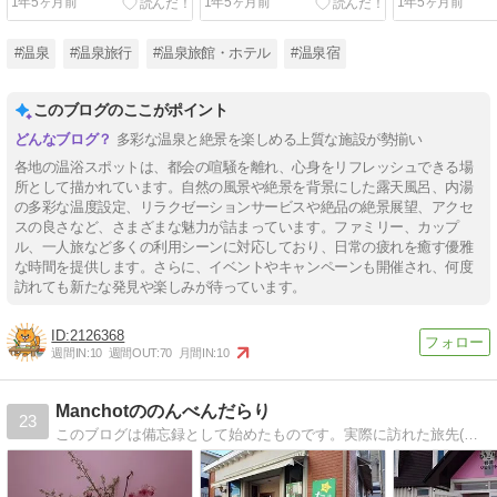
1年5ヶ月前
1年5ヶ月前
1年5ヶ月前
#温泉
#温泉旅行
#温泉旅館・ホテル
#温泉宿
このブログのここがポイント
多彩な温泉と絶景を楽しめる上質な施設が勢揃い
各地の温浴スポットは、都会の喧騒を離れ、心身をリフレッシュできる場
所として描かれています。自然の風景や絶景を背景にした露天風呂、内湯
の多彩な温度設定、リラクゼーションサービスや絶品の絶景展望、アクセ
スの良さなど、さまざまな魅力が詰まっています。ファミリー、カップ
ル、一人旅など多くの利用シーンに対応しており、日常の疲れを癒す優雅
な時間を提供します。さらに、イベントやキャンペーンも開催され、何度
訪れても新たな発見や楽しみが待っています。
2126368
週間IN:
10
週間OUT:
70
月間IN:
10
Manchotののんべんだらり
23
このブログは備忘録として始めたものです。実際に訪れた旅先(旅館やホテル)と、食の記録を綴っています。ほんのちょっとでも皆様のお役に立てれば幸いと思い、少しずつ発信しています。